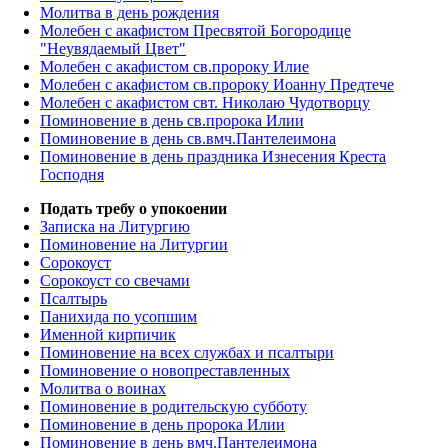
Молитва в день рождения
Молебен с акафистом Пресвятой Богородице
"Неувядаемый Цвет"
Молебен с акафистом св.пророку Илие
Молебен с акафистом св.пророку Иоанну Предтече
Молебен с акафистом свт. Николаю Чудотворцу
Поминовение в день св.пророка Илии
Поминовение в день св.вмч.Пантелеимона
Поминовение в день праздника Изнесения Креста
Господня
Подать требу о упокоении
Записка на Литургию
Поминовение на Литургии
Сорокоуст
Сорокоуст со свечами
Псалтырь
Панихида по усопшим
Именной кирпичик
Поминовение на всех службах и псалтыри
Поминовение о новопреставленных
Молитва о воинах
Поминовение в родительскую субботу
Поминовение в день пророка Илии
Поминовение в день вмч.Пантелеимона