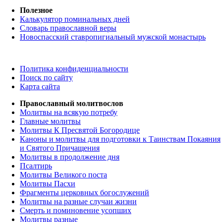
Полезное
Калькулятор поминальных дней
Словарь православной веры
Новоспасский ставропигиальный мужской монастырь
Политика конфиденциальности
Поиск по сайту
Карта сайта
Православный молитвослов
Молитвы на всякую потребу
Главные молитвы
Молитвы К Пресвятой Богородице
Каноны и молитвы для подготовки к Таинствам Покаяния
и Святого Причащения
Молитвы в продолжение дня
Псалтирь
Молитвы Великого поста
Молитвы Пасхи
Фрагменты церковных богослужений
Молитвы на разные случаи жизни
Смерть и поминовение усопших
Молитвы разные