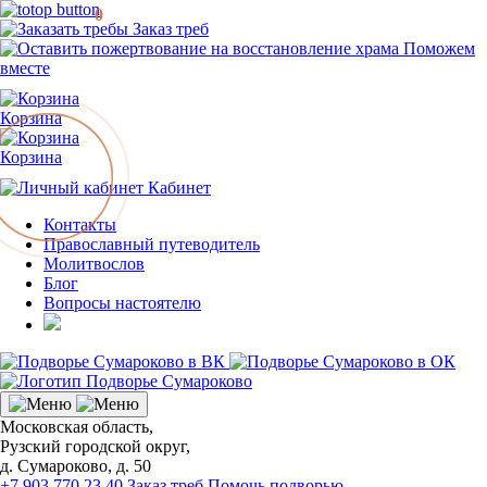
0
Заказ треб
Поможем
вместе
Корзина
Корзина
Кабинет
Контакты
Православный путеводитель
Молитвослов
Блог
Вопросы настоятелю
Московская область,
Рузский городской округ,
д. Сумароково, д. 50
+7 903 770 23 40
Заказ треб
Помочь подворью