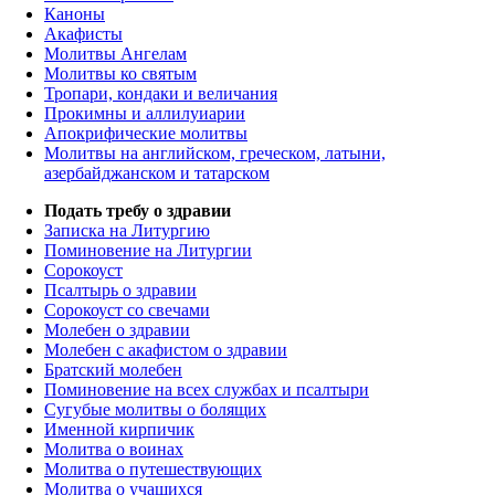
Каноны
Акафисты
Молитвы Ангелам
Молитвы ко святым
Тропари, кондаки и величания
Прокимны и аллилуиарии
Апокрифические молитвы
Молитвы на английском, греческом, латыни,
азербайджанском и татарском
Подать требу о здравии
Записка на Литургию
Поминовение на Литургии
Сорокоуст
Псалтырь о здравии
Сорокоуст со свечами
Молебен о здравии
Молебен с акафистом о здравии
Братский молебен
Поминовение на всех службах и псалтыри
Сугубые молитвы о болящих
Именной кирпичик
Молитва о воинах
Молитва о путешествующих
Молитва о учащихся