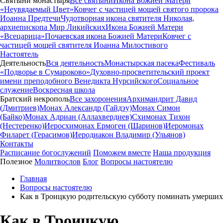
Святыни монастыря
Все святыни
Икона Божией Матери
«Неувядаемый Цвет»
Ковчег с частицей мощей святого пророка
Иоанна Предтечи
Чудотворная икона святителя Николая,
архиепископа Мир Ликийских
Икона Божией Матери
«Всецарица»
Почаевская икона Божией Матери
Ковчег с
частицей мощей святителя Иоанна Милостивого
Настоятель
Деятельность
Вся деятельность
Монастырская пасека
Фестиваль
«Подворье в Сумароково»
Духовно-просветительский проект
имени преподобного Венедикта Нурсийского
Социальное
служение
Воскресная школа
Братский некрополь
Все захоронения
Архимандрит Давид
(Дмитриев)
Монах Александр (Гайдэу)
Монах Симон
(Байко)
Монах Адриан (Аллахвердиев)
Схимонах Тихон
(Нестеренко)
Иеросхимонах Ермоген (Шаринов)
Иеромонах
Филарет (Герасимов)
Иеродиакон Владимир (Ульянов)
Контакты
Расписание богослужений
Поможем вместе
Наша продукция
Полезное
Молитвослов
Блог
Вопросы настоятелю
Главная
Вопросы настоятелю
Как в Троицкую родительскую субботу поминать умерших
Как в Троицкую