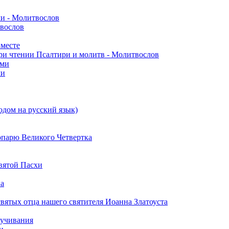
ми - Молитвослов
твослов
вместе
ри чтении Псалтири и молитв - Молитвослов
ами
ми
одом на русский язык)
опарю Великого Четвертка
вятой Пасхи
на
вятых отца нашего святителя Иоанна Златоуста
аучивания