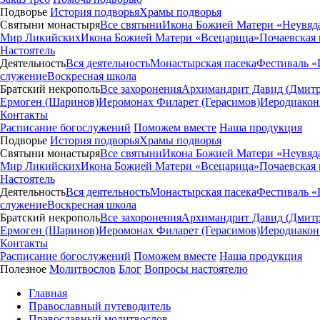
Подворье
История подворья
Храмы подворья
Святыни монастыря
Все святыни
Икона Божией Матери «Неувяд
Мир Ликийских
Икона Божией Матери «Всецарица»
Почаевская
Настоятель
Деятельность
Вся деятельность
Монастырская пасека
Фестиваль «
служение
Воскресная школа
Братский некрополь
Все захоронения
Архимандрит Давид (Дмитр
Ермоген (Шаринов)
Иеромонах Филарет (Герасимов)
Иеродиакон
Контакты
Расписание богослужений
Поможем вместе
Наша продукция
Подворье
История подворья
Храмы подворья
Святыни монастыря
Все святыни
Икона Божией Матери «Неувяд
Мир Ликийских
Икона Божией Матери «Всецарица»
Почаевская
Настоятель
Деятельность
Вся деятельность
Монастырская пасека
Фестиваль «
служение
Воскресная школа
Братский некрополь
Все захоронения
Архимандрит Давид (Дмитр
Ермоген (Шаринов)
Иеромонах Филарет (Герасимов)
Иеродиакон
Контакты
Расписание богослужений
Поможем вместе
Наша продукция
Полезное
Молитвослов
Блог
Вопросы настоятелю
Главная
Православный путеводитель
Православный молитвослов