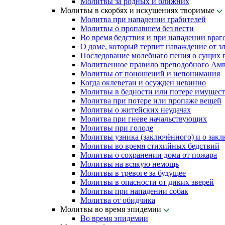
Молитвы за родных и ближних
Молитвы в скорбях и искушениях творимые
Молитва при нападении грабителей
Молитвы о пропавшем без вести
Во время бедствия и при нападении враг
О доме, который терпит наваждение от з
Последование молебнаго пения о сущих в
Молитвенное правило преподобного Амв
Молитвы от поношений и непонимания
Когда оклеветан и осужден невинно
Молитвы в бедности или потере имущест
Молитва при потере или пропаже вещей
Молитвы о житейских неудачах
Молитва при гневе начальствующих
Молитвы при голоде
Молитвы узника (заключённого) и о зак
Молитвы во время стихийных бедствий
Молитвы о сохранении дома от пожара
Молитвы на всякую немощь
Молитвы в тревоге за будущее
Молитвы в опасности от диких зверей
Молитвы при нападении собак
Молитва от обидчика
Молитвы во время эпидемии
Во время эпидемии