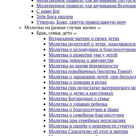
Молитвенное правило для заучивания Литурги
Молитвенное правило для заучивания Всенощн
С нами Бог
Тебе Бога хвалим
Утверди, Боже, святую православную веру
Молитвы на разные случаи жизни
Брак, семья, дети
Воздыхание матери о своих детях
Молитва родителей о детях, находящихся
Молитвы о целомудрии и благополучном 
Молитвы о развитии ума у детей
Молитвы девицы о замужестве
Молитвы во время беременности
Молитва новобрачных (молитва Товии)
Молитвы о даровании детей, при беспло
Молитвы о помощи в родах
Молитва при недостатке материнского м
Молитвы о детях и крестниках
Молитва Богородице о семье
Молитвы о здравии ребенка
Молитвы о благополучии в браке
Молитвы о семейном благополучии
Молитвы при семейных несогласиях
Молитвы в скорби о неверности супруга
Молитва Спасителю об отце и матери