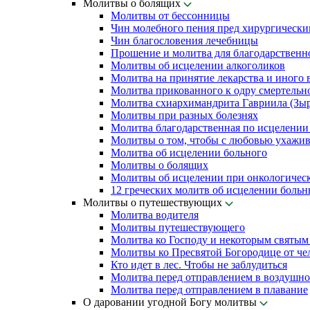
Молитвы о болящих
Молитвы от бессонницы
Чин молебного пения пред хирургически
Чин благословения лечебницы
Прошение и молитва для благодарственн
Молитвы об исцелении алкоголиков
Молитва на принятие лекарства и иного 
Молитва прикованного к одру смертельн
Молитва схиархимандрита Гавриила (Зыря
Молитвы при разных болезнях
Молитва благодарственная по исцелении
Молитвы о том, чтобы с любовью ухажив
Молитва об исцелении больного
Молитвы о болящих
Молитвы об исцелении при онкологичес
12 греческих молитв об исцелении боль
Молитвы о путешествующих
Молитва водителя
Молитвы путешествующего
Молитва ко Господу и некоторым святы
Молитвы ко Пресвятой Богородице от чел
Кто идет в лес. Чтобы не заблудиться
Молитва перед отправлением в воздушно
Молитва перед отправлением в плавание
О даровании угодной Богу молитвы