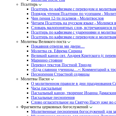
Псалтирь
Псалтирь по кафизмам с переводом и молитва
Порядок чтения Псалтири по усопшим - Моли
Чин пения 12-ти псалмов - Молитвослов
Читаем Псалтирь на русском языке - Молимся 
Словарь малопонятных слов, встречающихся п
Псалтирь по кафизмам с ударениями и молитв
Псалтирь по кафизмам с переводом и молитва
Молитвы Великого поста
Покаяния отверзи ми двери…
Молитва св. Ефрема Сирина
Великий канон свт. Андрея Критского (с перев
Мариино стояние
Перевод текстов Постной Триоди
«Егда славнии ученицы…»: Комментарий к тр
Песнопения Страстной седмицы
Молитвы Пасхи
О молитвенном правиле в дни празднования С
Часы пасхальные
Пасхальный канон, творение Иоанна Дамаски
Пасхальные песнопения
Слово огласительное на Святую Пасху иже во с
Фрагменты церковных богослужений
Молитвенные песнопения богослужений для з