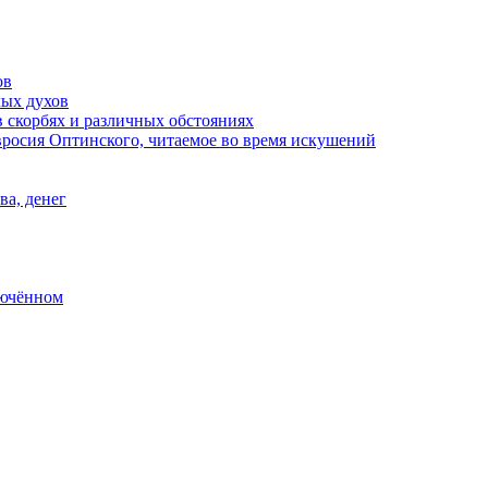
ов
лых духов
 скорбях и различных обстояниях
росия Оптинского, читаемое во время искушений
ва, денег
лючённом