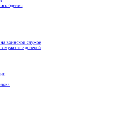
и
ого бдения
 на воинской службе
замужестве дочерей
дии
олока