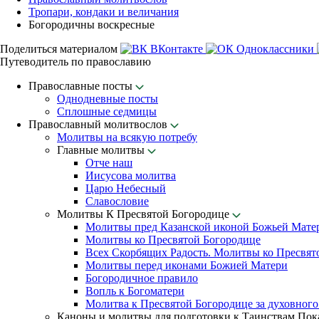
Тропари, кондаки и величания
Богородичны воскресные
Поделиться материалом
ВКонтакте
Одноклассники
Путеводитель по православию
Православные посты
Однодневные посты
Сплошные седмицы
Православный молитвослов
Молитвы на всякую потребу
Главные молитвы
Отче наш
Иисусова молитва
Царю Небесный
Славословие
Молитвы К Пресвятой Богородице
Молитвы пред Казанской иконой Божьей Мате
Молитвы ко Пресвятой Богородице
Всех Скорбящих Радость. Молитвы ко Пресвят
Молитвы перед иконами Божией Матери
Богородичное правило
Вопль к Богоматери
Молитва к Пресвятой Богородице за духовного
Каноны и молитвы для подготовки к Таинствам По