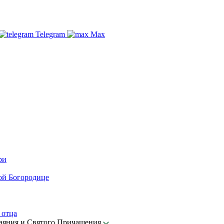
Telegram
Max
ри
ой Богородице
 отца
каяния и Святого Причащения