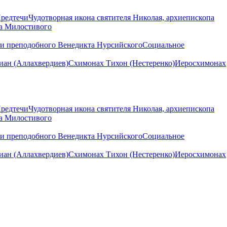
Предтечи
Чудотворная икона святителя Николая, архиепископа
на Милостивого
ни преподобного Венедикта Нурсийского
Социальное
ан (Аллахвердиев)
Схимонах Тихон (Нестеренко)
Иеросхимонах
Предтечи
Чудотворная икона святителя Николая, архиепископа
на Милостивого
ни преподобного Венедикта Нурсийского
Социальное
ан (Аллахвердиев)
Схимонах Тихон (Нестеренко)
Иеросхимонах