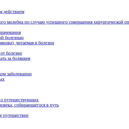
м действием
ого молебна по случаю успешного совершения хирургической о
врачевания
ой болезнью
нова), читаемая в болезни
 от болезни
ать за болящим
ком заболевании
ных
м о путешествующих
овека, собирающегося в путь
е путешествие