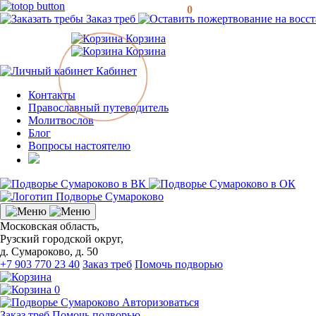
0
Заказ треб
Корзина
Корзина
Кабинет
Контакты
Православный путеводитель
Молитвослов
Блог
Вопросы настоятелю
Московская область,
Рузский городской округ,
д. Сумароково, д. 50
+7 903 770 23 40
Заказ треб
Помочь подворью
0
Авторизоваться
Заказ треб
Помочь подворью