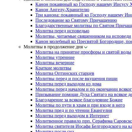
Канон покаянный ко Господу нашему Иисусу 
Канон Ангелу-Хранителю
Три канона: покаянный ко Господу нашему Ии
Последование ко Святому Причащению
Благодарственные молитвы по Святом Прича
Молитва перед исповедью
Молитвы, читаемые священником на исповеди
Канон молебный ко Пресвятой Богородице, по
Молитвы в продолжение дня
Молитва на принятие просфоры и святой воды
Молитвы утренние
Молитвы вечерние
Краткие молитвы
Молитва Оптинских старцев
Молитвы перед и после вкушения пищи
Молитва перед выходом из дома
Молитвы перед началом и по окончании всяког
Призывание помощи Духа Святаго на всякое д
Благодарение за всякое благодеяние Божие
Молитвы по пути в храм и при входе в него
Молитва пред и по чтении Евангелия
Молитва перед выходом в Интернет
Молитвенное правило прп. Серафима Саровск
Молитва святителя Иосафа Белгородского на к
Молитва после сна