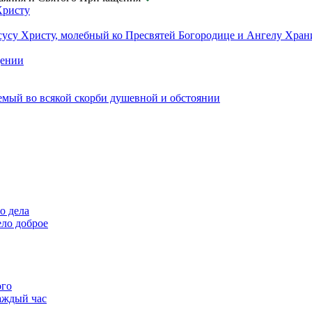
Христу
сусу Христу, молебный ко Пресвятей Богородице и Ангелу Хра
щении
емый во всякой скорби душевной и обстоянии
о дела
ело доброе
ого
аждый час