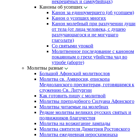
некрещёных и самоубийцах)
Каноны об усопших
Канон за единоумершего (об усопшем)
Канон о усопших многих
Канон молебный при разлучении души
от тела (от лица человека, с душею
разлучающагося и не могущаго
глаголати)
Со святыми упокой
Молитвенное последование с каноном
покаянным о грехе убийства чад во
утробе (аборте)
Молитвы разные
Большой Афонский молитвослов
Молитва св. Амвросия, епископа
Медиоланского пресвитерам, готовящимся к
служению Св. Литургии
Как готовить пищу с молитвой
Молитвы преподобного Силуана Афонского
Молитвы читаемые на молебнах
Редкие молитвы великих русских святых и
подвижников благочестия
Молитва на возжигание лампады
Молитва святителя Димитрия Ростовского
Молитва ежедневная иеросхимонаха