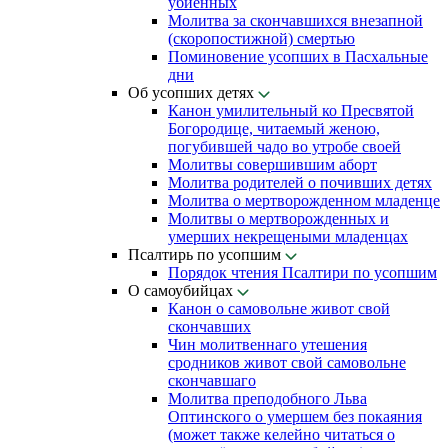
убиенных
Молитва за скончавшихся внезапной
(скоропостижной) смертью
Поминовение усопших в Пасхальные
дни
Об усопших детях
Канон умилительный ко Пресвятой
Богородице, читаемый женою,
погубившей чадо во утробе своей
Молитвы совершившим аборт
Молитва родителей о почивших детях
Молитва о мертворожденном младенце
Молитвы о мертворожденных и
умерших некрещеными младенцах
Псалтирь по усопшим
Порядок чтения Псалтири по усопшим
О самоубийцах
Канон о самовольне живот свой
скончавших
Чин молитвеннаго утешения
сродников живот свой самовольне
скончавшаго
Молитва преподобного Льва
Оптинского о умершем без покаяния
(может также келейно читаться о