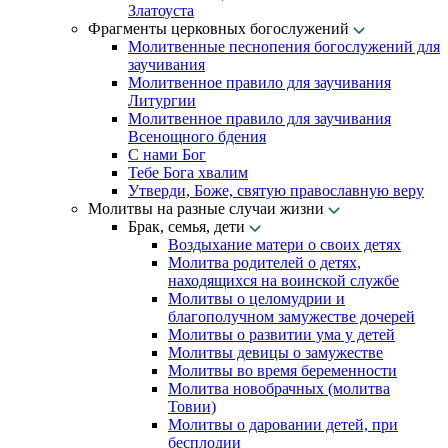
Златоуста
Фрагменты церковных богослужений
Молитвенные песнопения богослужений для
заучивания
Молитвенное правило для заучивания
Литургии
Молитвенное правило для заучивания
Всенощного бдения
С нами Бог
Тебе Бога хвалим
Утверди, Боже, святую православную веру
Молитвы на разные случаи жизни
Брак, семья, дети
Воздыхание матери о своих детях
Молитва родителей о детях,
находящихся на воинской службе
Молитвы о целомудрии и
благополучном замужестве дочерей
Молитвы о развитии ума у детей
Молитвы девицы о замужестве
Молитвы во время беременности
Молитва новобрачных (молитва
Товии)
Молитвы о даровании детей, при
бесплодии