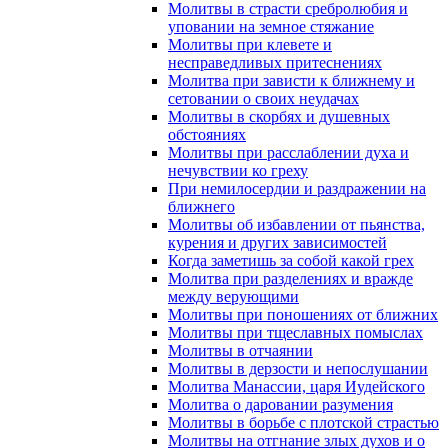
Молитвы в страсти сребролюбия и
уповании на земное стяжание
Молитвы при клевете и
несправедливых притеснениях
Молитва при зависти к ближнему и
сетовании о своих неудачах
Молитвы в скорбях и душевных
обстояниях
Молитвы при расслаблении духа и
нечувствии ко греху
При немилосердии и раздражении на
ближнего
Молитвы об избавлении от пьянства,
курения и других зависимостей
Когда заметишь за собой какой грех
Молитва при разделениях и вражде
между верующими
Молитвы при поношениях от ближних
Молитвы при тщеславных помыслах
Молитвы в отчаянии
Молитвы в дерзости и непослушании
Молитва Манассии, царя Иудейского
Молитва о даровании разумения
Молитвы в борьбе с плотской страстью
Молитвы на отгнание злых духов и о