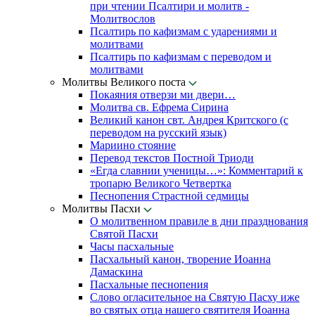
при чтении Псалтири и молитв -
Молитвослов
Псалтирь по кафизмам с ударениями и
молитвами
Псалтирь по кафизмам с переводом и
молитвами
Молитвы Великого поста
Покаяния отверзи ми двери…
Молитва св. Ефрема Сирина
Великий канон свт. Андрея Критского (с
переводом на русский язык)
Мариино стояние
Перевод текстов Постной Триоди
«Егда славнии ученицы…»: Комментарий к
тропарю Великого Четвертка
Песнопения Страстной седмицы
Молитвы Пасхи
О молитвенном правиле в дни празднования
Святой Пасхи
Часы пасхальные
Пасхальный канон, творение Иоанна
Дамаскина
Пасхальные песнопения
Слово огласительное на Святую Пасху иже
во святых отца нашего святителя Иоанна