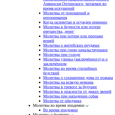
Амвросия Оптинского, читаемое во
время искушений
Молитвы от поношений и
непонимания
Когда оклеветан и осужден невинно
Молитвы в бедности или потере
имущества, денег
Молитва при потере или пропаже
вещей
Молитвы о житейских неудачах
Молитва при гневе начальствующих
Молитвы при голоде
Молитвы узника (заключённого) и о
заключённом
Молитвы во время стихийных
бедствий
Молитвы о сохранении дома от пожара
Молитвы на всякую немощь
Молитвы в тревоге за будущее
Молитвы в опасности от диких зверей
Молитвы при нападении собак
Молитва от обидчика
Молитвы во время эпидемии
Во время эпидемии
Молитвы о болящих