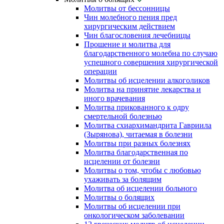
Молитвы от бессонницы
Чин молебного пения пред
хирургическим действием
Чин благословения лечебницы
Прошение и молитва для
благодарственного молебна по случаю
успешного совершения хирургической
операции
Молитвы об исцелении алкоголиков
Молитва на принятие лекарства и
иного врачевания
Молитва прикованного к одру
смертельной болезнью
Молитва схиархимандрита Гавриила
(Зырянова), читаемая в болезни
Молитвы при разных болезнях
Молитва благодарственная по
исцелении от болезни
Молитвы о том, чтобы с любовью
ухаживать за болящим
Молитва об исцелении больного
Молитвы о болящих
Молитвы об исцелении при
онкологическом заболевании