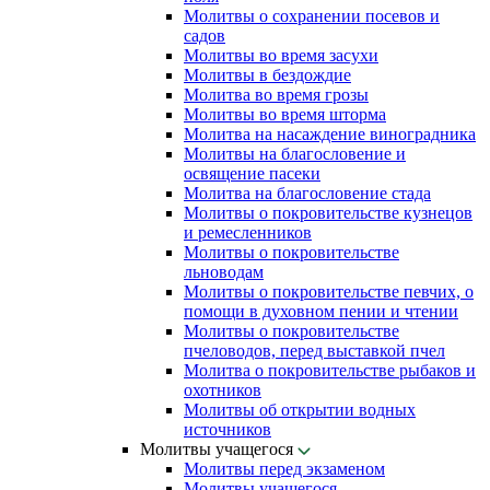
Молитвы о сохранении посевов и
садов
Молитвы во время засухи
Молитвы в бездождие
Молитва во время грозы
Молитвы во время шторма
Молитва на насаждение виноградника
Молитвы на благословение и
освящение пасеки
Молитва на благословение стада
Молитвы о покровительстве кузнецов
и ремесленников
Молитвы о покровительстве
льноводам
Молитвы о покровительстве певчих, о
помощи в духовном пении и чтении
Молитвы о покровительстве
пчеловодов, перед выставкой пчел
Молитва о покровительстве рыбаков и
охотников
Молитвы об открытии водных
источников
Молитвы учащегося
Молитвы перед экзаменом
Молитвы учащегося