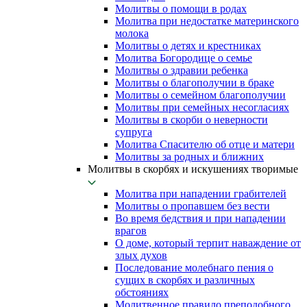
Молитвы о помощи в родах
Молитва при недостатке материнского
молока
Молитвы о детях и крестниках
Молитва Богородице о семье
Молитвы о здравии ребенка
Молитвы о благополучии в браке
Молитвы о семейном благополучии
Молитвы при семейных несогласиях
Молитвы в скорби о неверности
супруга
Молитва Спасителю об отце и матери
Молитвы за родных и ближних
Молитвы в скорбях и искушениях творимые
Молитва при нападении грабителей
Молитвы о пропавшем без вести
Во время бедствия и при нападении
врагов
О доме, который терпит наваждение от
злых духов
Последование молебнаго пения о
сущих в скорбях и различных
обстояниях
Молитвенное правило преподобного