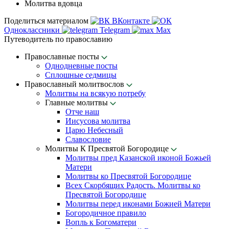
Молитва вдовца
Поделиться материалом
ВКонтакте
Одноклассники
Telegram
Max
Путеводитель по православию
Православные посты
Однодневные посты
Сплошные седмицы
Православный молитвослов
Молитвы на всякую потребу
Главные молитвы
Отче наш
Иисусова молитва
Царю Небесный
Славословие
Молитвы К Пресвятой Богородице
Молитвы пред Казанской иконой Божьей
Матери
Молитвы ко Пресвятой Богородице
Всех Скорбящих Радость. Молитвы ко
Пресвятой Богородице
Молитвы перед иконами Божией Матери
Богородичное правило
Вопль к Богоматери