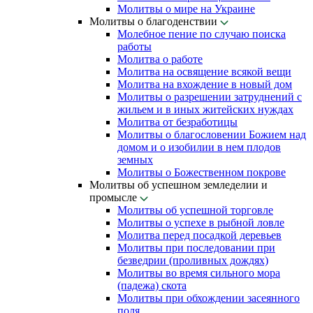
Молитвы о мире на Украине
Молитвы о благоденствии
Молебное пение по случаю поиска
работы
Молитва о работе
Молитва на освящение всякой вещи
Молитва на вхождение в новый дом
Молитвы о разрешении затруднений с
жильем и в иных житейских нуждах
Молитва от безработицы
Молитвы о благословении Божием над
домом и о изобилии в нем плодов
земных
Молитвы о Божественном покрове
Молитвы об успешном земледелии и
промысле
Молитвы об успешной торговле
Молитвы о успехе в рыбной ловле
Молитва перед посадкой деревьев
Молитвы при последовании при
безведрии (проливных дождях)
Молитвы во время сильного мора
(падежа) скота
Молитвы при обхождении засеянного
поля