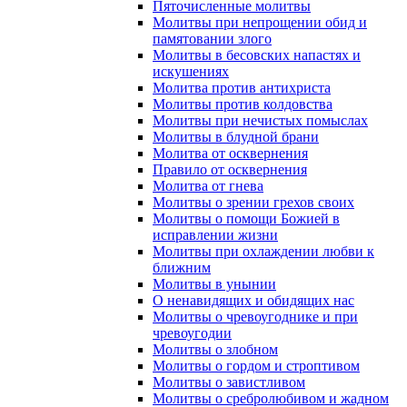
Пяточисленные молитвы
Молитвы при непрощении обид и
памятовании злого
Молитвы в бесовских напастях и
искушениях
Молитва против антихриста
Молитвы против колдовства
Молитвы при нечистых помыслах
Молитвы в блудной брани
Молитва от осквернения
Правило от осквернения
Молитва от гнева
Молитвы о зрении грехов своих
Молитвы о помощи Божией в
исправлении жизни
Молитвы при охлаждении любви к
ближним
Молитвы в унынии
О ненавидящих и обидящих нас
Молитвы о чревоугоднике и при
чревоугодии
Молитвы о злобном
Молитвы о гордом и строптивом
Молитвы о завистливом
Молитвы о сребролюбивом и жадном