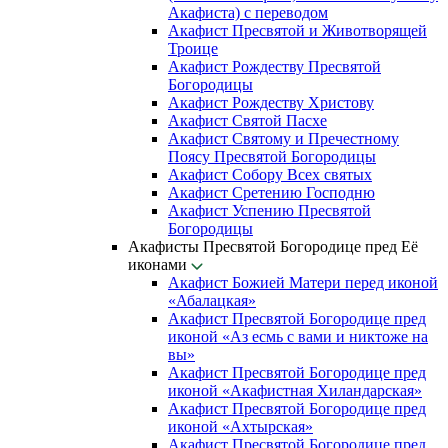
Акафиста) с переводом
Акафист Пресвятой и Животворящей
Троице
Акафист Рождеству Пресвятой
Богородицы
Акафист Рождеству Христову
Акафист Святой Пасхе
Акафист Святому и Пречестному
Поясу Пресвятой Богородицы
Акафист Собору Всех святых
Акафист Сретению Господню
Акафист Успению Пресвятой
Богородицы
Акафисты Пресвятой Богородице пред Её
иконами
Акафист Божией Матери перед иконой
«Абалацкая»
Акафист Пресвятой Богородице пред
иконой «Аз есмь с вами и никтоже на
вы»
Акафист Пресвятой Богородице пред
иконой «Акафистная Хиландарская»
Акафист Пресвятой Богородице пред
иконой «Ахтырская»
Акафист Пресвятой Богородице пред