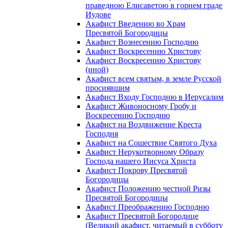
праведною Елисаветою в горнем граде
Иудове
Акафист Введению во Храм
Пресвятой Богородицы
Акафист Вознесению Господню
Акафист Воскресению Христову
Акафист Воскресению Христову
(иной)
Акафист всем святым, в земле Русской
просиявшим
Акафист Входу Господню в Иерусалим
Акафист Живоносному Гробу и
Воскресению Господню
Акафист на Воздвижение Креста
Господня
Акафист на Сошествие Святого Духа
Акафист Нерукотворному Образу
Господа нашего Иисуса Христа
Акафист Покрову Пресвятой
Богородицы
Акафист Положению честной Ризы
Пресвятой Богородицы
Акафист Преображению Господню
Акафист Пресвятой Богородице
(Великий акафист, читаемый в субботу