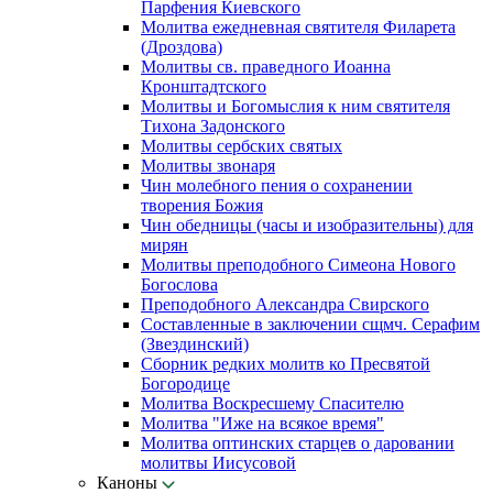
Парфения Киевского
Молитва ежедневная святителя Филарета
(Дроздова)
Молитвы св. праведного Иоанна
Кронштадтского
Молитвы и Богомыслия к ним святителя
Тихона Задонского
Молитвы сербских святых
Молитвы звонаря
Чин молебного пения о сохранении
творения Божия
Чин обедницы (часы и изобразительны) для
мирян
Молитвы преподобного Симеона Нового
Богослова
Преподобного Александра Свирского
Составленные в заключении сщмч. Серафим
(Звездинский)
Сборник редких молитв ко Пресвятой
Богородице
Молитва Воскресшему Спасителю
Молитва "Иже на всякое время"
Молитва оптинских старцев о даровании
молитвы Иисусовой
Каноны