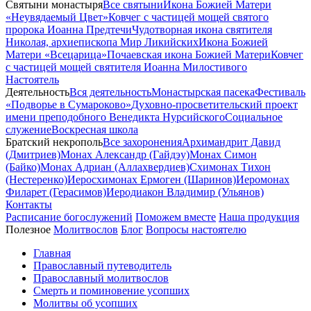
Святыни монастыря
Все святыни
Икона Божией Матери
«Неувядаемый Цвет»
Ковчег с частицей мощей святого
пророка Иоанна Предтечи
Чудотворная икона святителя
Николая, архиепископа Мир Ликийских
Икона Божией
Матери «Всецарица»
Почаевская икона Божией Матери
Ковчег
с частицей мощей святителя Иоанна Милостивого
Настоятель
Деятельность
Вся деятельность
Монастырская пасека
Фестиваль
«Подворье в Сумароково»
Духовно-просветительский проект
имени преподобного Венедикта Нурсийского
Социальное
служение
Воскресная школа
Братский некрополь
Все захоронения
Архимандрит Давид
(Дмитриев)
Монах Александр (Гайдэу)
Монах Симон
(Байко)
Монах Адриан (Аллахвердиев)
Схимонах Тихон
(Нестеренко)
Иеросхимонах Ермоген (Шаринов)
Иеромонах
Филарет (Герасимов)
Иеродиакон Владимир (Ульянов)
Контакты
Расписание богослужений
Поможем вместе
Наша продукция
Полезное
Молитвослов
Блог
Вопросы настоятелю
Главная
Православный путеводитель
Православный молитвослов
Смерть и поминовение усопших
Молитвы об усопших