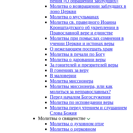
пения «О обращении заблудших»
Молитва о возвращении заблудших в
лоно Церкви
Молитва о мусульманах
Молитва св. праведного Иоанна
Кронштадтского об укреплении в
Православной вере и единстве
Молитвы при помыслах сомнения в
учении Церкви и истинах веры
О нежелающем посещать храм
Молитвы в печали по Богу
Молитва о даровании веры
За гонителей и презрителей веры
В гонениях за веру
В маловерии
Молитва миссионера
Молитвы миссионера, или как
молиться за неправославных?
Перед началом Богослужения
Молитва по исповедании веры
Молитва перед чтением и слушанием
Слова Божия
Молитвы о священстве
Молитвы о духовном отце
Молитвы о церковном