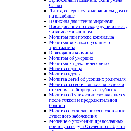
Заупокойный помянник схиигумена
Саввы
Лития, совершаемая мирянином дома и
на кладбище
Панихида для чтения мирянами
Последование по исходе души от тела,
читаемое мирянином
Молитвы при потере кормильца
Молитвы за всякого усопшего
христианина
В ожидании кончины
Молитвы об умерших
Молитвы в преклонных летах
Молитва вдовца
Молитва вдовы
Молитва детей об усопших родителях
Молитва за скончавшихся вне своего
отечества, за безродных и убогих
Молитва об упокоении скончавшихся
после тяжкой и продолжительной
болезни
Молитва о скончавшихся в состоянии
душевного заболевания
Моление о упокоении православных
воинов, за веру и Отечество на брани