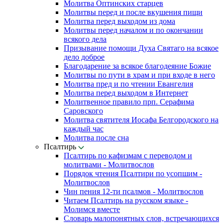
Молитва Оптинских старцев
Молитвы перед и после вкушения пищи
Молитва перед выходом из дома
Молитвы перед началом и по окончании
всякого дела
Призывание помощи Духа Святаго на всякое
дело доброе
Благодарение за всякое благодеяние Божие
Молитвы по пути в храм и при входе в него
Молитва пред и по чтении Евангелия
Молитва перед выходом в Интернет
Молитвенное правило прп. Серафима
Саровского
Молитва святителя Иосафа Белгородского на
каждый час
Молитва после сна
Псалтирь
Псалтирь по кафизмам с переводом и
молитвами - Молитвослов
Порядок чтения Псалтири по усопшим -
Молитвослов
Чин пения 12-ти псалмов - Молитвослов
Читаем Псалтирь на русском языке -
Молимся вместе
Словарь малопонятных слов, встречающихся