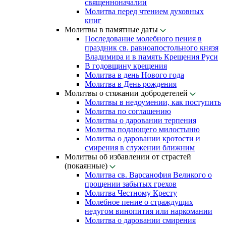
священноначалии
Молитва перед чтением духовных
книг
Молитвы в памятные даты
Последование молебного пения в
праздник св. равноапостольного князя
Владимира и в память Крещения Руси
В годовщину крещения
Молитва в день Нового года
Молитва в День рождения
Молитвы о стяжании добродетелей
Молитвы в недоумении, как поступить
Молитва по соглашению
Молитвы о даровании терпения
Молитва подающего милостыню
Молитва о даровании кротости и
смирения в служении ближним
Молитвы об избавлении от страстей
(покаянные)
Молитва св. Варсанофия Великого о
прощении забытых грехов
Молитва Честному Кресту
Молебное пение о страждущих
недугом винопития или наркомании
Молитва о даровании смирения