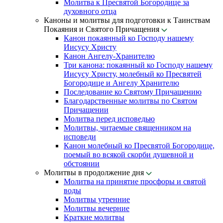
Молитва к Пресвятой Богородице за
духовного отца
Каноны и молитвы для подготовки к Таинствам
Покаяния и Святого Причащения
Канон покаянный ко Господу нашему
Иисусу Христу
Канон Ангелу-Хранителю
Три канона: покаянный ко Господу нашему
Иисусу Христу, молебный ко Пресвятей
Богородице и Ангелу Хранителю
Последование ко Святому Причащению
Благодарственные молитвы по Святом
Причащении
Молитва перед исповедью
Молитвы, читаемые священником на
исповеди
Канон молебный ко Пресвятой Богородице,
поемый во всякой скорби душевной и
обстоянии
Молитвы в продолжение дня
Молитва на принятие просфоры и святой
воды
Молитвы утренние
Молитвы вечерние
Краткие молитвы