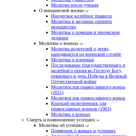
Молитва после учения
О монашеской жизни
Иноческое келейное правило
Молитвы в желании принять
монашество
Молитвы о помощи в иноческом
делании
Молитвы о воинах
Молитва родителей о детях,
находящихся на воинской службе
Молитвы о пленных
Последование благодарственнаго и
молебнаго пения ко Господу Богу,
певаемаго в день Победы в Великой
Отечественной войне
Молитвослов православного воина
(2011)
Молитвослов православного воина
Краткий молитвенник для
православных воинов (1903)
Молитвы о воинах
Смерть и поминовение усопших
Молитвы об усопших
Помянник о живых и усопших