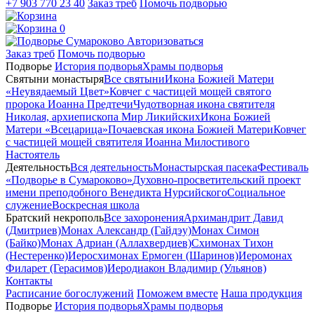
+7 903 770 23 40
Заказ треб
Помочь подворью
0
Авторизоваться
Заказ треб
Помочь подворью
Подворье
История подворья
Храмы подворья
Святыни монастыря
Все святыни
Икона Божией Матери
«Неувядаемый Цвет»
Ковчег с частицей мощей святого
пророка Иоанна Предтечи
Чудотворная икона святителя
Николая, архиепископа Мир Ликийских
Икона Божией
Матери «Всецарица»
Почаевская икона Божией Матери
Ковчег
с частицей мощей святителя Иоанна Милостивого
Настоятель
Деятельность
Вся деятельность
Монастырская пасека
Фестиваль
«Подворье в Сумароково»
Духовно-просветительский проект
имени преподобного Венедикта Нурсийского
Социальное
служение
Воскресная школа
Братский некрополь
Все захоронения
Архимандрит Давид
(Дмитриев)
Монах Александр (Гайдэу)
Монах Симон
(Байко)
Монах Адриан (Аллахвердиев)
Схимонах Тихон
(Нестеренко)
Иеросхимонах Ермоген (Шаринов)
Иеромонах
Филарет (Герасимов)
Иеродиакон Владимир (Ульянов)
Контакты
Расписание богослужений
Поможем вместе
Наша продукция
Подворье
История подворья
Храмы подворья