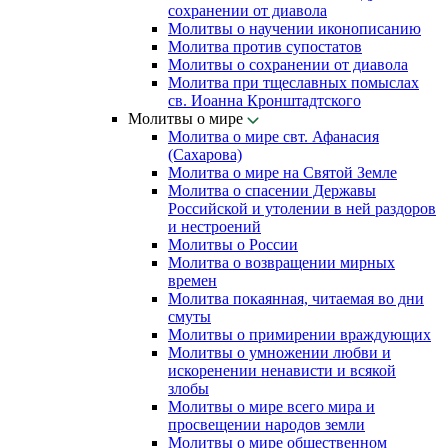
сохранении от диавола
Молитвы о научении иконописанию
Молитва против супостатов
Молитвы о сохранении от диавола
Молитва при тщеславных помыслах
св. Иоанна Кронштадтского
Молитвы о мире
Молитва о мире свт. Афанасия
(Сахарова)
Молитва о мире на Святой Земле
Молитва о спасении Державы
Российской и утолении в ней раздоров
и нестроений
Молитвы о России
Молитва о возвращении мирных
времен
Молитва покаянная, читаемая во дни
смуты
Молитвы о примирении враждующих
Молитвы о умножении любви и
искоренении ненависти и всякой
злобы
Молитвы о мире всего мира и
просвещении народов земли
Молитвы о мире общественном