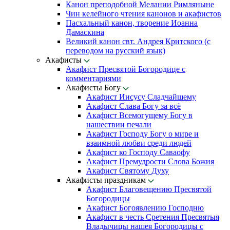
Канон преподобной Мелании Римляныне
Чин келейного чтения канонов и акафистов
Пасхальный канон, творение Иоанна
Дамаскина
Великий канон свт. Андрея Критского (с
переводом на русский язык)
Акафисты
Акафист Пресвятой Богородице с
комментариями
Акафисты Богу
Акафист Иисусу Сладчайшему
Акафист Слава Богу за всё
Акафист Всемогущему Богу в
нашествии печали
Акафист Господу Богу о мире и
взаимной любви среди людей
Акафист ко Господу Саваофу
Акафист Премудрости Слова Божия
Акафист Святому Духу
Акафисты праздникам
Акафист Благовещению Пресвятой
Богородицы
Акафист Богоявлению Господню
Акафист в честь Сретения Пресвятыя
Владычицы нашея Богородицы с