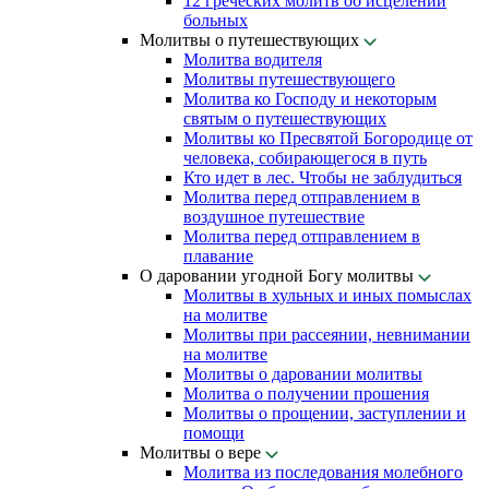
12 греческих молитв об исцелении
больных
Молитвы о путешествующих
Молитва водителя
Молитвы путешествующего
Молитва ко Господу и некоторым
святым о путешествующих
Молитвы ко Пресвятой Богородице от
человека, собирающегося в путь
Кто идет в лес. Чтобы не заблудиться
Молитва перед отправлением в
воздушное путешествие
Молитва перед отправлением в
плавание
О даровании угодной Богу молитвы
Молитвы в хульных и иных помыслах
на молитве
Молитвы при рассеянии, невнимании
на молитве
Молитвы о даровании молитвы
Молитва о получении прошения
Молитвы о прощении, заступлении и
помощи
Молитвы о вере
Молитва из последования молебного