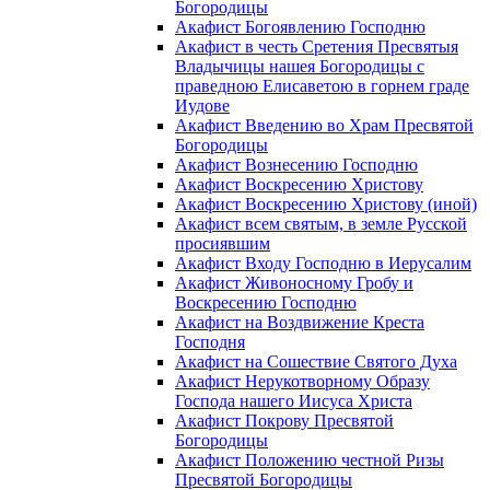
Богородицы
Акафист Богоявлению Господню
Акафист в честь Сретения Пресвятыя
Владычицы нашея Богородицы с
праведною Елисаветою в горнем граде
Иудове
Акафист Введению во Храм Пресвятой
Богородицы
Акафист Вознесению Господню
Акафист Воскресению Христову
Акафист Воскресению Христову (иной)
Акафист всем святым, в земле Русской
просиявшим
Акафист Входу Господню в Иерусалим
Акафист Живоносному Гробу и
Воскресению Господню
Акафист на Воздвижение Креста
Господня
Акафист на Сошествие Святого Духа
Акафист Нерукотворному Образу
Господа нашего Иисуса Христа
Акафист Покрову Пресвятой
Богородицы
Акафист Положению честной Ризы
Пресвятой Богородицы