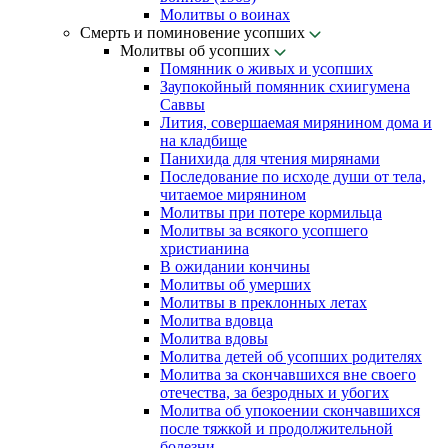
Молитвы о воинах
Смерть и поминовение усопших
Молитвы об усопших
Помянник о живых и усопших
Заупокойный помянник схиигумена
Саввы
Лития, совершаемая мирянином дома и
на кладбище
Панихида для чтения мирянами
Последование по исходе души от тела,
читаемое мирянином
Молитвы при потере кормильца
Молитвы за всякого усопшего
христианина
В ожидании кончины
Молитвы об умерших
Молитвы в преклонных летах
Молитва вдовца
Молитва вдовы
Молитва детей об усопших родителях
Молитва за скончавшихся вне своего
отечества, за безродных и убогих
Молитва об упокоении скончавшихся
после тяжкой и продолжительной
болезни