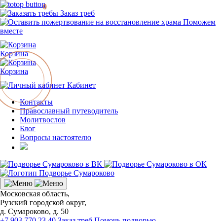
0
Заказ треб
Поможем
вместе
Корзина
Корзина
Кабинет
Контакты
Православный путеводитель
Молитвослов
Блог
Вопросы настоятелю
Московская область,
Рузский городской округ,
д. Сумароково, д. 50
+7 903 770 23 40
Заказ треб
Помочь подворью