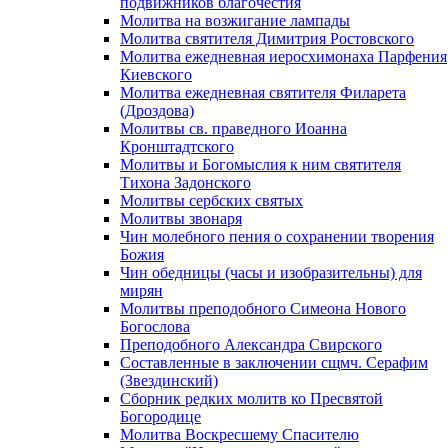
подвижников благочестия
Молитва на возжигание лампады
Молитва святителя Димитрия Ростовского
Молитва ежедневная иеросхимонаха Парфения
Киевского
Молитва ежедневная святителя Филарета
(Дроздова)
Молитвы св. праведного Иоанна
Кронштадтского
Молитвы и Богомыслия к ним святителя
Тихона Задонского
Молитвы сербских святых
Молитвы звонаря
Чин молебного пения о сохранении творения
Божия
Чин обедницы (часы и изобразительны) для
мирян
Молитвы преподобного Симеона Нового
Богослова
Преподобного Александра Свирского
Составленные в заключении сщмч. Серафим
(Звездинский)
Сборник редких молитв ко Пресвятой
Богородице
Молитва Воскресшему Спасителю