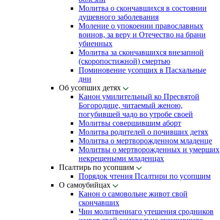
Молитва о скончавшихся в состоянии
душевного заболевания
Моление о упокоении православных
воинов, за веру и Отечество на брани
убиенных
Молитва за скончавшихся внезапной
(скоропостижной) смертью
Поминовение усопших в Пасхальные
дни
Об усопших детях
Канон умилительный ко Пресвятой
Богородице, читаемый женою,
погубившей чадо во утробе своей
Молитвы совершившим аборт
Молитва родителей о почивших детях
Молитва о мертворожденном младенце
Молитвы о мертворожденных и умерших
некрещеными младенцах
Псалтирь по усопшим
Порядок чтения Псалтири по усопшим
О самоубийцах
Канон о самовольне живот свой
скончавших
Чин молитвеннаго утешения сродников