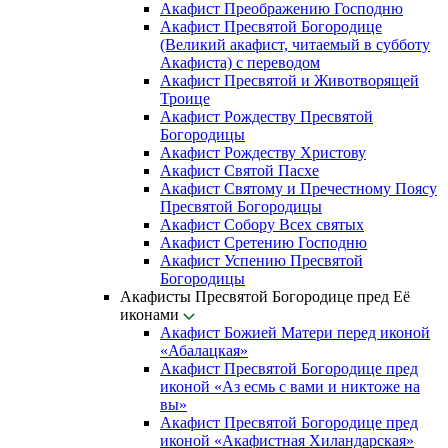
Акафист Преображению Господню
Акафист Пресвятой Богородице
(Великий акафист, читаемый в субботу
Акафиста) с переводом
Акафист Пресвятой и Животворящей
Троице
Акафист Рождеству Пресвятой
Богородицы
Акафист Рождеству Христову
Акафист Святой Пасхе
Акафист Святому и Пречестному Поясу
Пресвятой Богородицы
Акафист Собору Всех святых
Акафист Сретению Господню
Акафист Успению Пресвятой
Богородицы
Акафисты Пресвятой Богородице пред Её
иконами
Акафист Божией Матери перед иконой
«Абалацкая»
Акафист Пресвятой Богородице пред
иконой «Аз есмь с вами и никтоже на
вы»
Акафист Пресвятой Богородице пред
иконой «Акафистная Хиландарская»