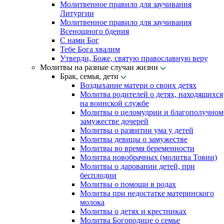
Молитвенное правило для заучивания
Литургии
Молитвенное правило для заучивания
Всенощного бдения
С нами Бог
Тебе Бога хвалим
Утверди, Боже, святую православную веру
Молитвы на разные случаи жизни
Брак, семья, дети
Воздыхание матери о своих детях
Молитва родителей о детях, находящихся
на воинской службе
Молитвы о целомудрии и благополучном
замужестве дочерей
Молитвы о развитии ума у детей
Молитвы девицы о замужестве
Молитвы во время беременности
Молитва новобрачных (молитва Товии)
Молитвы о даровании детей, при
бесплодии
Молитвы о помощи в родах
Молитва при недостатке материнского
молока
Молитвы о детях и крестниках
Молитва Богородице о семье