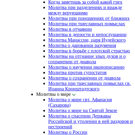
Когда заметишь за собой какой грех
Молитва при разделениях и вражде
между верующими
Молитвы при поношениях от ближних
Молитвы при тщеславных помыслах
Молитвы в отчаянии
Молитвы в дерзости и непослушании
Молитва Манассии, царя Иудейского
Молитва о даровании разумения
Молитвы в борьбе с плотской страстью
Молитвы на отгнание злых духов и о
сохранении от диавола
Молитвы о научении иконописанию
Молитва против супостатов
Молитвы о сохранении от диавола
Молитва при тщеславных помыслах св.
Иоанна Кронштадтского
Молитвы о мире
Молитва о мире свт. Афанасия
(Сахарова)
Молитва о мире на Святой Земле
Молитва о спасении Державы
Российской и утолении в ней раздоров и
нестроений
Молитвы о России