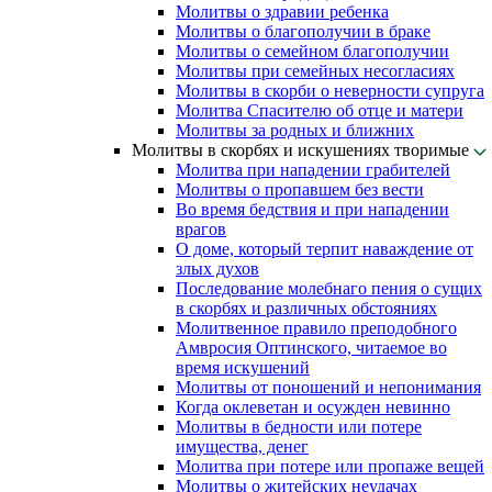
Молитвы о здравии ребенка
Молитвы о благополучии в браке
Молитвы о семейном благополучии
Молитвы при семейных несогласиях
Молитвы в скорби о неверности супруга
Молитва Спасителю об отце и матери
Молитвы за родных и ближних
Молитвы в скорбях и искушениях творимые
Молитва при нападении грабителей
Молитвы о пропавшем без вести
Во время бедствия и при нападении
врагов
О доме, который терпит наваждение от
злых духов
Последование молебнаго пения о сущих
в скорбях и различных обстояниях
Молитвенное правило преподобного
Амвросия Оптинского, читаемое во
время искушений
Молитвы от поношений и непонимания
Когда оклеветан и осужден невинно
Молитвы в бедности или потере
имущества, денег
Молитва при потере или пропаже вещей
Молитвы о житейских неудачах