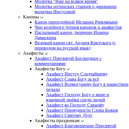
Молитва "Иже на всякое время"
Молитва оптинских старцев о даровании
молитвы Иисусовой
Каноны
Канон преподобной Мелании Римляныне
Чин келейного чтения канонов и акафистов
Пасхальный канон, творение Иоанна
Дамаскина
Великий канон свт. Андрея Критского (с
переводом на русский язык)
Акафисты
Акафист Пресвятой Богородице с
комментариями
Акафисты Богу
Акафист Иисусу Сладчайшему
Акафист Слава Богу за всё
Акафист Всемогущему Богу в нашествии
печали
Акафист Господу Богу о мире и
взаимной любви среди людей
Акафист ко Господу Саваофу
Акафист Премудрости Слова Божия
Акафист Святому Духу
Акафисты праздникам
Акафист Благовещению Пресвятой