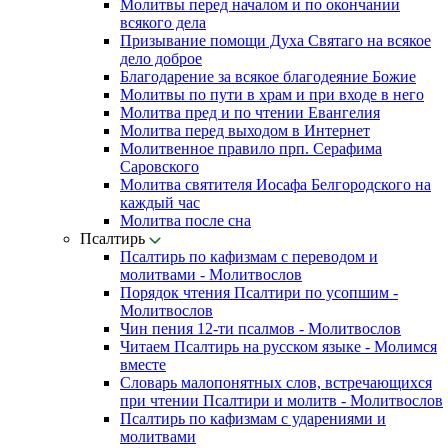
Молитвы перед началом и по окончании
всякого дела
Призывание помощи Духа Святаго на всякое
дело доброе
Благодарение за всякое благодеяние Божие
Молитвы по пути в храм и при входе в него
Молитва пред и по чтении Евангелия
Молитва перед выходом в Интернет
Молитвенное правило прп. Серафима
Саровского
Молитва святителя Иосафа Белгородского на
каждый час
Молитва после сна
Псалтирь
Псалтирь по кафизмам с переводом и
молитвами - Молитвослов
Порядок чтения Псалтири по усопшим -
Молитвослов
Чин пения 12-ти псалмов - Молитвослов
Читаем Псалтирь на русском языке - Молимся
вместе
Словарь малопонятных слов, встречающихся
при чтении Псалтири и молитв - Молитвослов
Псалтирь по кафизмам с ударениями и
молитвами