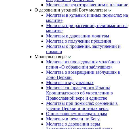
Молитва перед отправлением в плавание
О даровании угодной Богу молитвы
Молитвы в хульных и иных помыслах на
молитве
Молитвы при рассеянии, невнимании на
молитве
Молитвы о даровании молитвы
Молитва о получении прошения
Молитвы о прощении, заступлении и
помощи
Молитвы о вере
Молитва из последования молебного
пения «О обращении заблудших»
Молитва о возвращении заблудших в
лоно Церкви
Молитва о мусульманах
Молитва св. праведного Иоанна
Кронштадтского об укреплении в
Православной вере и единстве
Молитвы при помыслах сомнения в
учении Церкви и истинах веры
О нежелающем посещать храм
Молитвы в печали по Богу
Молитва о даровании веры