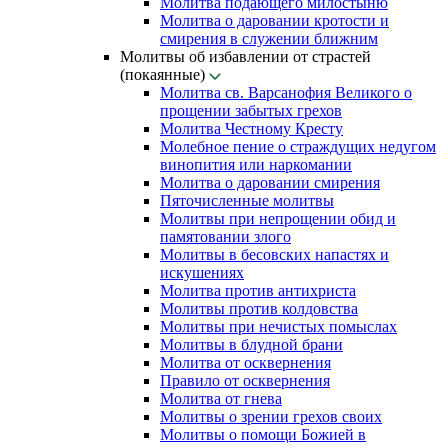
Молитва подающего милостыню
Молитва о даровании кротости и
смирения в служении ближним
Молитвы об избавлении от страстей
(покаянные)
Молитва св. Варсанофия Великого о
прощении забытых грехов
Молитва Честному Кресту
Молебное пение о страждущих недугом
винопития или наркомании
Молитва о даровании смирения
Пяточисленные молитвы
Молитвы при непрощении обид и
памятовании злого
Молитвы в бесовских напастях и
искушениях
Молитва против антихриста
Молитвы против колдовства
Молитвы при нечистых помыслах
Молитвы в блудной брани
Молитва от осквернения
Правило от осквернения
Молитва от гнева
Молитвы о зрении грехов своих
Молитвы о помощи Божией в