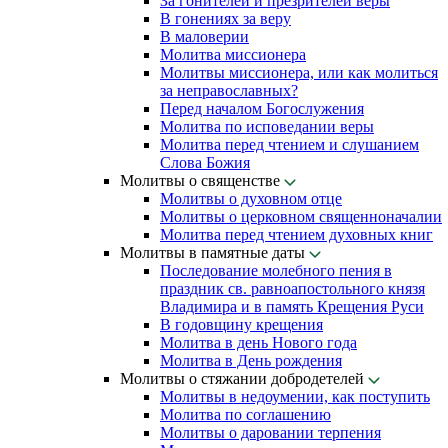
За гонителей и презрителей веры
В гонениях за веру
В маловерии
Молитва миссионера
Молитвы миссионера, или как молиться
за неправославных?
Перед началом Богослужения
Молитва по исповедании веры
Молитва перед чтением и слушанием
Слова Божия
Молитвы о священстве
Молитвы о духовном отце
Молитвы о церковном священноначалии
Молитва перед чтением духовных книг
Молитвы в памятные даты
Последование молебного пения в
праздник св. равноапостольного князя
Владимира и в память Крещения Руси
В годовщину крещения
Молитва в день Нового года
Молитва в День рождения
Молитвы о стяжании добродетелей
Молитвы в недоумении, как поступить
Молитва по соглашению
Молитвы о даровании терпения