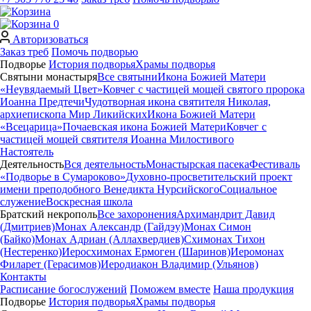
0
Авторизоваться
Заказ треб
Помочь подворью
Подворье
История подворья
Храмы подворья
Святыни монастыря
Все святыни
Икона Божией Матери
«Неувядаемый Цвет»
Ковчег с частицей мощей святого пророка
Иоанна Предтечи
Чудотворная икона святителя Николая,
архиепископа Мир Ликийских
Икона Божией Матери
«Всецарица»
Почаевская икона Божией Матери
Ковчег с
частицей мощей святителя Иоанна Милостивого
Настоятель
Деятельность
Вся деятельность
Монастырская пасека
Фестиваль
«Подворье в Сумароково»
Духовно-просветительский проект
имени преподобного Венедикта Нурсийского
Социальное
служение
Воскресная школа
Братский некрополь
Все захоронения
Архимандрит Давид
(Дмитриев)
Монах Александр (Гайдэу)
Монах Симон
(Байко)
Монах Адриан (Аллахвердиев)
Схимонах Тихон
(Нестеренко)
Иеросхимонах Ермоген (Шаринов)
Иеромонах
Филарет (Герасимов)
Иеродиакон Владимир (Ульянов)
Контакты
Расписание богослужений
Поможем вместе
Наша продукция
Подворье
История подворья
Храмы подворья