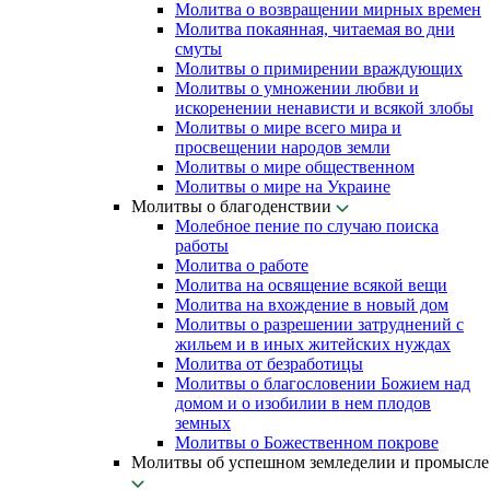
Молитва о возвращении мирных времен
Молитва покаянная, читаемая во дни
смуты
Молитвы о примирении враждующих
Молитвы о умножении любви и
искоренении ненависти и всякой злобы
Молитвы о мире всего мира и
просвещении народов земли
Молитвы о мире общественном
Молитвы о мире на Украине
Молитвы о благоденствии
Молебное пение по случаю поиска
работы
Молитва о работе
Молитва на освящение всякой вещи
Молитва на вхождение в новый дом
Молитвы о разрешении затруднений с
жильем и в иных житейских нуждах
Молитва от безработицы
Молитвы о благословении Божием над
домом и о изобилии в нем плодов
земных
Молитвы о Божественном покрове
Молитвы об успешном земледелии и промысле