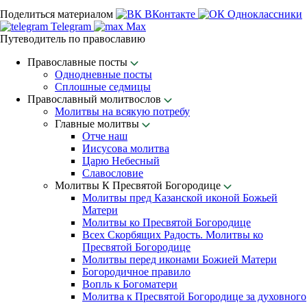
Поделиться материалом
ВКонтакте
Одноклассники
Telegram
Max
Путеводитель по православию
Православные посты
Однодневные посты
Сплошные седмицы
Православный молитвослов
Молитвы на всякую потребу
Главные молитвы
Отче наш
Иисусова молитва
Царю Небесный
Славословие
Молитвы К Пресвятой Богородице
Молитвы пред Казанской иконой Божьей
Матери
Молитвы ко Пресвятой Богородице
Всех Скорбящих Радость. Молитвы ко
Пресвятой Богородице
Молитвы перед иконами Божией Матери
Богородичное правило
Вопль к Богоматери
Молитва к Пресвятой Богородице за духовного