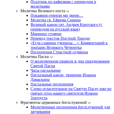
Псалтирь по кафизмам с переводом и
молитвами
Молитвы Великого поста
Покаяния отверзи ми двери…
Молитва св. Ефрема Сирина
Великий канон свт. Андрея Критского (с
переводом на русский язык)
Мариино стояние
Перевод текстов Постной Триоди
«Егда славнии ученицы…»: Комментарий к
тропарю Великого Четвертка
Песнопения Страстной седмицы
Молитвы Пасхи
О молитвенном правиле в дни празднования
Святой Пасхи
Часы пасхальные
Пасхальный канон, творение Иоанна
Дамаскина
Пасхальные песнопения
Слово огласительное на Святую Пасху иже во
святых отца нашего святителя Иоанна
Златоуста
Фрагменты церковных богослужений
Молитвенные песнопения богослужений для
заучивания