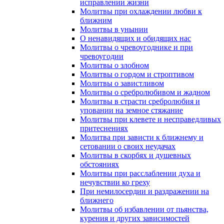
исправлении жизни
Молитвы при охлаждении любви к
ближним
Молитвы в унынии
О ненавидящих и обидящих нас
Молитвы о чревоугоднике и при
чревоугодии
Молитвы о злобном
Молитвы о гордом и строптивом
Молитвы о завистливом
Молитвы о сребролюбивом и жадном
Молитвы в страсти сребролюбия и
уповании на земное стяжание
Молитвы при клевете и несправедливых
притеснениях
Молитва при зависти к ближнему и
сетовании о своих неудачах
Молитвы в скорбях и душевных
обстояниях
Молитвы при расслаблении духа и
нечувствии ко греху
При немилосердии и раздражении на
ближнего
Молитвы об избавлении от пьянства,
курения и других зависимостей