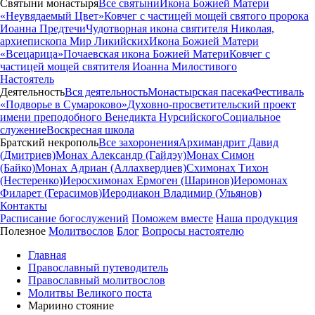
Святыни монастыря
Все святыни
Икона Божией Матери
«Неувядаемый Цвет»
Ковчег с частицей мощей святого пророка
Иоанна Предтечи
Чудотворная икона святителя Николая,
архиепископа Мир Ликийских
Икона Божией Матери
«Всецарица»
Почаевская икона Божией Матери
Ковчег с
частицей мощей святителя Иоанна Милостивого
Настоятель
Деятельность
Вся деятельность
Монастырская пасека
Фестиваль
«Подворье в Сумароково»
Духовно-просветительский проект
имени преподобного Венедикта Нурсийского
Социальное
служение
Воскресная школа
Братский некрополь
Все захоронения
Архимандрит Давид
(Дмитриев)
Монах Александр (Гайдэу)
Монах Симон
(Байко)
Монах Адриан (Аллахвердиев)
Схимонах Тихон
(Нестеренко)
Иеросхимонах Ермоген (Шаринов)
Иеромонах
Филарет (Герасимов)
Иеродиакон Владимир (Ульянов)
Контакты
Расписание богослужений
Поможем вместе
Наша продукция
Полезное
Молитвослов
Блог
Вопросы настоятелю
Главная
Православный путеводитель
Православный молитвослов
Молитвы Великого поста
Мариино стояние