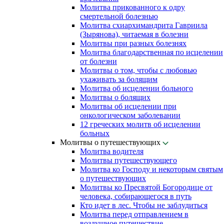
Молитва прикованного к одру
смертельной болезнью
Молитва схиархимандрита Гавриила
(Зырянова), читаемая в болезни
Молитвы при разных болезнях
Молитва благодарственная по исцелении
от болезни
Молитвы о том, чтобы с любовью
ухаживать за болящим
Молитва об исцелении больного
Молитвы о болящих
Молитвы об исцелении при
онкологическом заболевании
12 греческих молитв об исцелении
больных
Молитвы о путешествующих
Молитва водителя
Молитвы путешествующего
Молитва ко Господу и некоторым святым
о путешествующих
Молитвы ко Пресвятой Богородице от
человека, собирающегося в путь
Кто идет в лес. Чтобы не заблудиться
Молитва перед отправлением в
воздушное путешествие