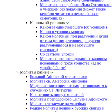
живот свой самовольне скончавшаго
Молитва преподобного Льва Оптинского
о умершем без покаяния (может также
келейно читаться о некрещёных и
самоубийцах)
Каноны об усопших
Канон за единоумершего (об усопшем)
Канон о усопших многих
Канон молебный при разлучении души
от тела (от лица человека, с душею
разлучающагося и не могущаго
глаголати)
Со святыми упокой
Молитвенное последование с каноном
покаянным о грехе убийства чад во
утробе (аборте)
Молитвы разные
Большой Афонский молитвослов
Молитва св. Амвросия, епископа
Медиоланского пресвитерам, готовящимся к
служению Св. Литургии
Как готовить пищу с молитвой
Молитвы преподобного Силуана Афонского
Молитвы читаемые на молебнах
Редкие молитвы великих русских святых и