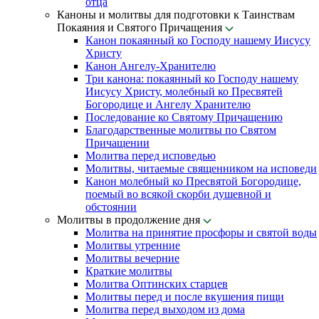
отца
Каноны и молитвы для подготовки к Таинствам
Покаяния и Святого Причащения
Канон покаянный ко Господу нашему Иисусу
Христу
Канон Ангелу-Хранителю
Три канона: покаянный ко Господу нашему
Иисусу Христу, молебный ко Пресвятей
Богородице и Ангелу Хранителю
Последование ко Святому Причащению
Благодарственные молитвы по Святом
Причащении
Молитва перед исповедью
Молитвы, читаемые священником на исповеди
Канон молебный ко Пресвятой Богородице,
поемый во всякой скорби душевной и
обстоянии
Молитвы в продолжение дня
Молитва на принятие просфоры и святой воды
Молитвы утренние
Молитвы вечерние
Краткие молитвы
Молитва Оптинских старцев
Молитвы перед и после вкушения пищи
Молитва перед выходом из дома