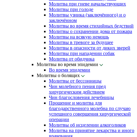
Молитва при гневе начальствующих
Молитвы при голоде
Молитвы узника (заключённого) и о
заключённом
Молитвы во время стихийных бедствий
Молитвы о сохранении дома от пожара
Молитвы на всякую немощь
Молитвы в тревоге за будущее
Молитвы в опасности от диких зверей
Молитвы при нападении собак
Молитва от обидчика
Молитвы во время эпидемии
Во время эпидемии
Молитвы о болящих
Молитвы от бессонницы
Чин молебного пения пред
хирургическим действием
Чин благословения лечебницы
Прошение и молитва для
благодарственного молебна по случаю
успешного совершения хирургической
операции
Молитвы об исцелении алкоголиков
Молитва на принятие лекарства и иного
врачевания