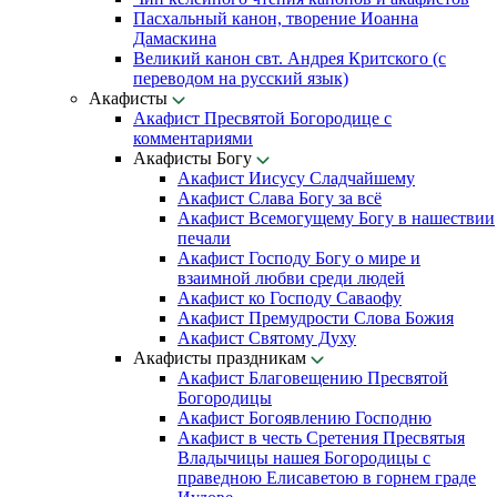
Пасхальный канон, творение Иоанна
Дамаскина
Великий канон свт. Андрея Критского (с
переводом на русский язык)
Акафисты
Акафист Пресвятой Богородице с
комментариями
Акафисты Богу
Акафист Иисусу Сладчайшему
Акафист Слава Богу за всё
Акафист Всемогущему Богу в нашествии
печали
Акафист Господу Богу о мире и
взаимной любви среди людей
Акафист ко Господу Саваофу
Акафист Премудрости Слова Божия
Акафист Святому Духу
Акафисты праздникам
Акафист Благовещению Пресвятой
Богородицы
Акафист Богоявлению Господню
Акафист в честь Сретения Пресвятыя
Владычицы нашея Богородицы с
праведною Елисаветою в горнем граде