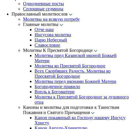
Однодневные посты
Сплошные седмицы
Православный молитвослов
Молитвы на всякую потребу
Главные молитвы
Отче наш
Иисусова молитва
Царю Небесный
Славословие
Молитвы К Пресвятой Богородице
Молитвы пред Казанской иконой Божьей
Матери
Молитвы ко Пресвятой Богородице
Всех Скорбящих Радость. Молитвы ко
Пресвятой Богородице
Молитвы перед иконами Божией Матери
Богородичное правило
Вопль к Богоматери
Молитва к Пресвятой Богородице за духовного
отца
Каноны и молитвы для подготовки к Таинствам
Покаяния и Святого Причащения
Канон покаянный ко Господу нашему Иисусу
Христу
Канон Ангелу-Хранителю