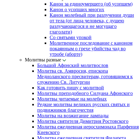
Канон за единоумершего (об усопшем)
Канон о усопших многих
Канон молебный при разлучении души
от тела (от лица человека, с душею
разлучающагося и не могущаго
глаголати)
Со святыми упокой
Молитвенное последование с каноном
покаянным о грехе убийства чад во
утробе (аборте)
Молитвы разные
Большой Афонский молитвослов
Молитва св. Амвросия, епископа
Медиоланского пресвитерам, готовящимся к
служению Св. Литургии
Как готовить пищу с молитвой
Молитвы преподобного Силуана Афонского
Молитвы читаемые на молебнах
Редкие молитвы великих русских святых и
подвижников благочестия
Молитва на возжигание лампады
Молитва святителя Димитрия Ростовского
Молитва ежедневная иеросхимонаха Парфения
Киевского
Молитва ежедневная святителя Филарета