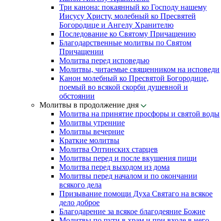
Три канона: покаянный ко Господу нашему
Иисусу Христу, молебный ко Пресвятей
Богородице и Ангелу Хранителю
Последование ко Святому Причащению
Благодарственные молитвы по Святом
Причащении
Молитва перед исповедью
Молитвы, читаемые священником на исповеди
Канон молебный ко Пресвятой Богородице,
поемый во всякой скорби душевной и
обстоянии
Молитвы в продолжение дня
Молитва на принятие просфоры и святой воды
Молитвы утренние
Молитвы вечерние
Краткие молитвы
Молитва Оптинских старцев
Молитвы перед и после вкушения пищи
Молитва перед выходом из дома
Молитвы перед началом и по окончании
всякого дела
Призывание помощи Духа Святаго на всякое
дело доброе
Благодарение за всякое благодеяние Божие
Молитвы по пути в храм и при входе в него