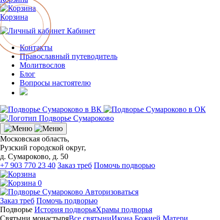
Корзина
Кабинет
Контакты
Православный путеводитель
Молитвослов
Блог
Вопросы настоятелю
Московская область,
Рузский городской округ,
д. Сумароково, д. 50
+7 903 770 23 40
Заказ треб
Помочь подворью
0
Авторизоваться
Заказ треб
Помочь подворью
Подворье
История подворья
Храмы подворья
Святыни монастыря
Все святыни
Икона Божией Матери