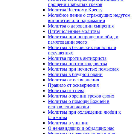
прощении забытых грехов
Молитва Честному Кресту
Молебное пение о страждущих недугом
винопития или наркомании
Молитва о даровании смирения
Пяточисленные молитвы
Молитвы при непрощении обид и
памятовании злого
Молитвы в бесовских напастях и
искушениях
Молитва против антихриста
Молитвы против колдовства
Молитвы при нечистых помыслах
Молитвы в блудной брани
Молитва от осквернения
Правило от осквернения
Молитва от гнева
Молитвы о зрении грехов своих
Молитвы о помощи Божией в
исправлении жизни
Молитвы при охлаждении любви к
ближним
Молитвы в унынии
О ненавидящих и обидящих нас
Молитвы о чревоугоднике и при