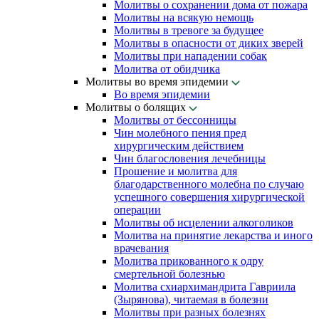
Молитвы о сохранении дома от пожара
Молитвы на всякую немощь
Молитвы в тревоге за будущее
Молитвы в опасности от диких зверей
Молитвы при нападении собак
Молитва от обидчика
Молитвы во время эпидемии
Во время эпидемии
Молитвы о болящих
Молитвы от бессонницы
Чин молебного пения пред
хирургическим действием
Чин благословения лечебницы
Прошение и молитва для
благодарственного молебна по случаю
успешного совершения хирургической
операции
Молитвы об исцелении алкоголиков
Молитва на принятие лекарства и иного
врачевания
Молитва прикованного к одру
смертельной болезнью
Молитва схиархимандрита Гавриила
(Зырянова), читаемая в болезни
Молитвы при разных болезнях