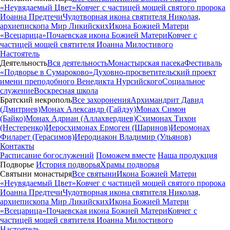
«Неувядаемый Цвет»
Ковчег с частицей мощей святого пророка
Иоанна Предтечи
Чудотворная икона святителя Николая,
архиепископа Мир Ликийских
Икона Божией Матери
«Всецарица»
Почаевская икона Божией Матери
Ковчег с
частицей мощей святителя Иоанна Милостивого
Настоятель
Деятельность
Вся деятельность
Монастырская пасека
Фестиваль
«Подворье в Сумароково»
Духовно-просветительский проект
имени преподобного Венедикта Нурсийского
Социальное
служение
Воскресная школа
Братский некрополь
Все захоронения
Архимандрит Давид
(Дмитриев)
Монах Александр (Гайдэу)
Монах Симон
(Байко)
Монах Адриан (Аллахвердиев)
Схимонах Тихон
(Нестеренко)
Иеросхимонах Ермоген (Шаринов)
Иеромонах
Филарет (Герасимов)
Иеродиакон Владимир (Ульянов)
Контакты
Расписание богослужений
Поможем вместе
Наша продукция
Подворье
История подворья
Храмы подворья
Святыни монастыря
Все святыни
Икона Божией Матери
«Неувядаемый Цвет»
Ковчег с частицей мощей святого пророка
Иоанна Предтечи
Чудотворная икона святителя Николая,
архиепископа Мир Ликийских
Икона Божией Матери
«Всецарица»
Почаевская икона Божией Матери
Ковчег с
частицей мощей святителя Иоанна Милостивого
Настоятель