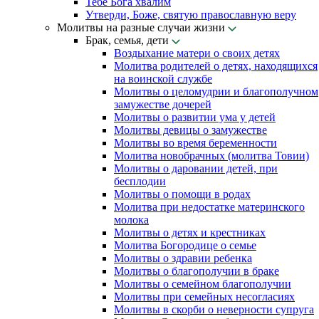
Тебе Бога хвалим
Утверди, Боже, святую православную веру
Молитвы на разные случаи жизни
Брак, семья, дети
Воздыхание матери о своих детях
Молитва родителей о детях, находящихся
на воинской службе
Молитвы о целомудрии и благополучном
замужестве дочерей
Молитвы о развитии ума у детей
Молитвы девицы о замужестве
Молитвы во время беременности
Молитва новобрачных (молитва Товии)
Молитвы о даровании детей, при
бесплодии
Молитвы о помощи в родах
Молитва при недостатке материнского
молока
Молитвы о детях и крестниках
Молитва Богородице о семье
Молитвы о здравии ребенка
Молитвы о благополучии в браке
Молитвы о семейном благополучии
Молитвы при семейных несогласиях
Молитвы в скорби о неверности супруга