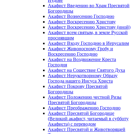
Иудове
Акафист Введению во Храм Пресвятой
Богородицы
Акафист Вознесению Господню
Акафист Воскресению Христову
Акафист Воскресению Христову (иной)
Акафист всем святым, в земле Русской
просиявшим
Акафист Входу Господню в Иерусалим
Акафист Живоносному Гробу и
Воскресению Господню
Акафист на Воздвижение Креста
Господня
Акафист на Сошествие Святого Духа
Акафист Нерукотворному Образу
Господа нашего Иисуса Христа
Акафист Покрову Пресвятой
Богородицы
Акафист Положению честной Ризы
Пресвятой Богородицы
Акафист Преображению Господню
Акафист Пресвятой Богородице
(Великий акафист, читаемый в субботу
Акафиста) с переводом
Акафист Пресвятой и Животворящей