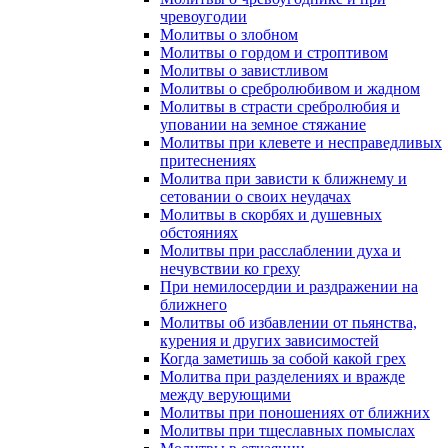
чревоугодии
Молитвы о злобном
Молитвы о гордом и строптивом
Молитвы о завистливом
Молитвы о сребролюбивом и жадном
Молитвы в страсти сребролюбия и
уповании на земное стяжание
Молитвы при клевете и несправедливых
притеснениях
Молитва при зависти к ближнему и
сетовании о своих неудачах
Молитвы в скорбях и душевных
обстояниях
Молитвы при расслаблении духа и
нечувствии ко греху
При немилосердии и раздражении на
ближнего
Молитвы об избавлении от пьянства,
курения и других зависимостей
Когда заметишь за собой какой грех
Молитва при разделениях и вражде
между верующими
Молитвы при поношениях от ближних
Молитвы при тщеславных помыслах