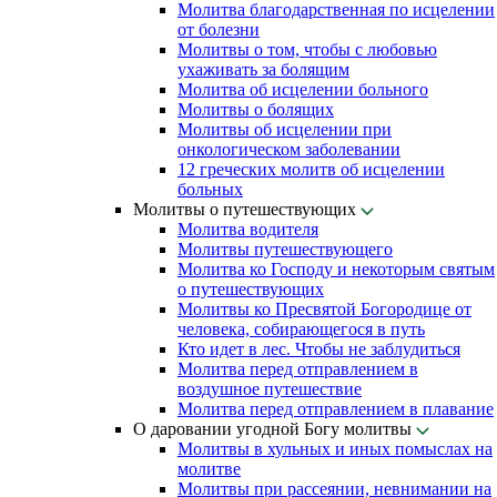
Молитва благодарственная по исцелении
от болезни
Молитвы о том, чтобы с любовью
ухаживать за болящим
Молитва об исцелении больного
Молитвы о болящих
Молитвы об исцелении при
онкологическом заболевании
12 греческих молитв об исцелении
больных
Молитвы о путешествующих
Молитва водителя
Молитвы путешествующего
Молитва ко Господу и некоторым святым
о путешествующих
Молитвы ко Пресвятой Богородице от
человека, собирающегося в путь
Кто идет в лес. Чтобы не заблудиться
Молитва перед отправлением в
воздушное путешествие
Молитва перед отправлением в плавание
О даровании угодной Богу молитвы
Молитвы в хульных и иных помыслах на
молитве
Молитвы при рассеянии, невнимании на