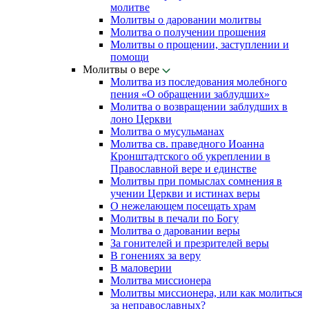
молитве
Молитвы о даровании молитвы
Молитва о получении прошения
Молитвы о прощении, заступлении и
помощи
Молитвы о вере
Молитва из последования молебного
пения «О обращении заблудших»
Молитва о возвращении заблудших в
лоно Церкви
Молитва о мусульманах
Молитва св. праведного Иоанна
Кронштадтского об укреплении в
Православной вере и единстве
Молитвы при помыслах сомнения в
учении Церкви и истинах веры
О нежелающем посещать храм
Молитвы в печали по Богу
Молитва о даровании веры
За гонителей и презрителей веры
В гонениях за веру
В маловерии
Молитва миссионера
Молитвы миссионера, или как молиться
за неправославных?