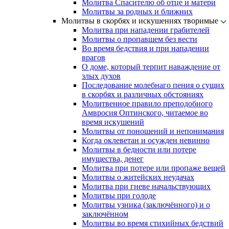
Молитва Спасителю об отце и матери
Молитвы за родных и ближних
Молитвы в скорбях и искушениях творимые
Молитва при нападении грабителей
Молитвы о пропавшем без вести
Во время бедствия и при нападении
врагов
О доме, который терпит наваждение от
злых духов
Последование молебнаго пения о сущих
в скорбях и различных обстояниях
Молитвенное правило преподобного
Амвросия Оптинского, читаемое во
время искушений
Молитвы от поношений и непонимания
Когда оклеветан и осужден невинно
Молитвы в бедности или потере
имущества, денег
Молитва при потере или пропаже вещей
Молитвы о житейских неудачах
Молитва при гневе начальствующих
Молитвы при голоде
Молитвы узника (заключённого) и о
заключённом
Молитвы во время стихийных бедствий