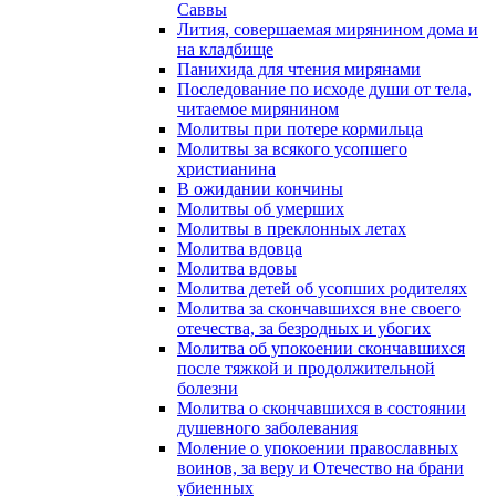
Саввы
Лития, совершаемая мирянином дома и
на кладбище
Панихида для чтения мирянами
Последование по исходе души от тела,
читаемое мирянином
Молитвы при потере кормильца
Молитвы за всякого усопшего
христианина
В ожидании кончины
Молитвы об умерших
Молитвы в преклонных летах
Молитва вдовца
Молитва вдовы
Молитва детей об усопших родителях
Молитва за скончавшихся вне своего
отечества, за безродных и убогих
Молитва об упокоении скончавшихся
после тяжкой и продолжительной
болезни
Молитва о скончавшихся в состоянии
душевного заболевания
Моление о упокоении православных
воинов, за веру и Отечество на брани
убиенных