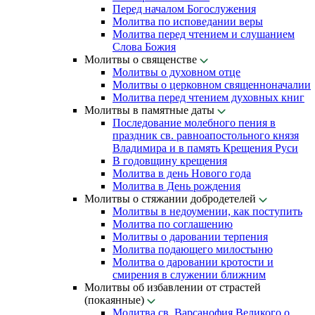
Перед началом Богослужения
Молитва по исповедании веры
Молитва перед чтением и слушанием
Слова Божия
Молитвы о священстве
Молитвы о духовном отце
Молитвы о церковном священноначалии
Молитва перед чтением духовных книг
Молитвы в памятные даты
Последование молебного пения в
праздник св. равноапостольного князя
Владимира и в память Крещения Руси
В годовщину крещения
Молитва в день Нового года
Молитва в День рождения
Молитвы о стяжании добродетелей
Молитвы в недоумении, как поступить
Молитва по соглашению
Молитвы о даровании терпения
Молитва подающего милостыню
Молитва о даровании кротости и
смирения в служении ближним
Молитвы об избавлении от страстей
(покаянные)
Молитва св. Варсанофия Великого о