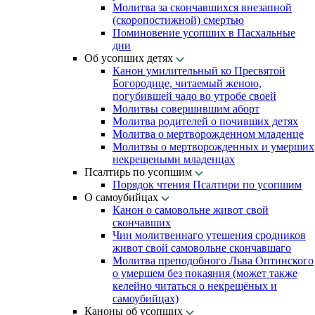
Молитва за скончавшихся внезапной
(скоропостижной) смертью
Поминовение усопших в Пасхальные
дни
Об усопших детях
Канон умилительный ко Пресвятой
Богородице, читаемый женою,
погубившей чадо во утробе своей
Молитвы совершившим аборт
Молитва родителей о почивших детях
Молитва о мертворожденном младенце
Молитвы о мертворожденных и умерших
некрещеными младенцах
Псалтирь по усопшим
Порядок чтения Псалтири по усопшим
О самоубийцах
Канон о самовольне живот свой
скончавших
Чин молитвеннаго утешения сродников
живот свой самовольне скончавшаго
Молитва преподобного Льва Оптинского
о умершем без покаяния (может также
келейно читаться о некрещёных и
самоубийцах)
Каноны об усопших