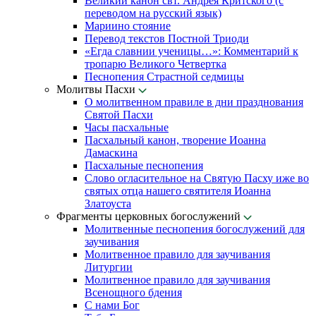
Великий канон свт. Андрея Критского (с
переводом на русский язык)
Мариино стояние
Перевод текстов Постной Триоди
«Егда славнии ученицы…»: Комментарий к
тропарю Великого Четвертка
Песнопения Страстной седмицы
Молитвы Пасхи
О молитвенном правиле в дни празднования
Святой Пасхи
Часы пасхальные
Пасхальный канон, творение Иоанна
Дамаскина
Пасхальные песнопения
Слово огласительное на Святую Пасху иже во
святых отца нашего святителя Иоанна
Златоуста
Фрагменты церковных богослужений
Молитвенные песнопения богослужений для
заучивания
Молитвенное правило для заучивания
Литургии
Молитвенное правило для заучивания
Всенощного бдения
С нами Бог