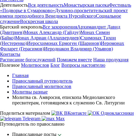
Деятельность
Вся деятельность
Монастырская пасека
Фестиваль
«Подворье в Сумароково»
Духовно-просветительский проект
имени преподобного Венедикта Нурсийского
Социальное
служение
Воскресная школа
Братский некрополь
Все захоронения
Архимандрит Давид
(Дмитриев)
Монах Александр (Гайдэу)
Монах Симон
(Байко)
Монах Адриан (Аллахвердиев)
Схимонах Тихон
(Нестеренко)
Иеросхимонах Ермоген (Шаринов)
Иеромонах
Филарет (Герасимов)
Иеродиакон Владимир (Ульянов)
Контакты
Расписание богослужений
Поможем вместе
Наша продукция
Полезное
Молитвослов
Блог
Вопросы настоятелю
Главная
Православный путеводитель
Православный молитвослов
Молитвы разные
Молитва св. Амвросия, епископа Медиоланского
пресвитерам, готовящимся к служению Св. Литургии
Поделиться материалом
ВКонтакте
Одноклассники
Telegram
Max
Путеводитель по православию
Православные посты