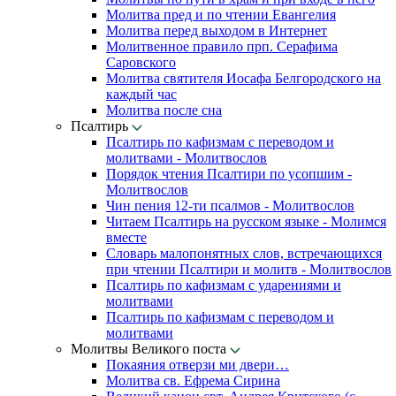
Молитва пред и по чтении Евангелия
Молитва перед выходом в Интернет
Молитвенное правило прп. Серафима
Саровского
Молитва святителя Иосафа Белгородского на
каждый час
Молитва после сна
Псалтирь
Псалтирь по кафизмам с переводом и
молитвами - Молитвослов
Порядок чтения Псалтири по усопшим -
Молитвослов
Чин пения 12-ти псалмов - Молитвослов
Читаем Псалтирь на русском языке - Молимся
вместе
Словарь малопонятных слов, встречающихся
при чтении Псалтири и молитв - Молитвослов
Псалтирь по кафизмам с ударениями и
молитвами
Псалтирь по кафизмам с переводом и
молитвами
Молитвы Великого поста
Покаяния отверзи ми двери…
Молитва св. Ефрема Сирина