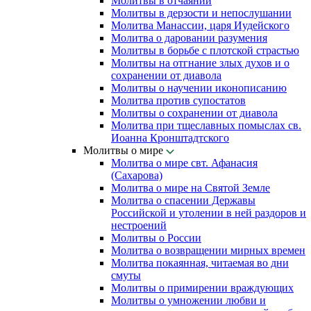
Молитвы в отчаянии
Молитвы в дерзости и непослушании
Молитва Манассии, царя Иудейского
Молитва о даровании разумения
Молитвы в борьбе с плотской страстью
Молитвы на отгнание злых духов и о
сохранении от диавола
Молитвы о научении иконописанию
Молитва против супостатов
Молитвы о сохранении от диавола
Молитва при тщеславных помыслах св.
Иоанна Кронштадтского
Молитвы о мире
Молитва о мире свт. Афанасия
(Сахарова)
Молитва о мире на Святой Земле
Молитва о спасении Державы
Российской и утолении в ней раздоров и
нестроений
Молитвы о России
Молитва о возвращении мирных времен
Молитва покаянная, читаемая во дни
смуты
Молитвы о примирении враждующих
Молитвы о умножении любви и