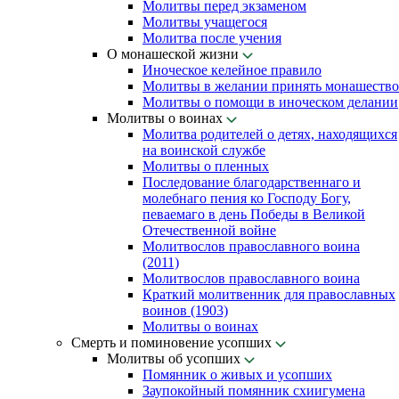
Молитвы перед экзаменом
Молитвы учащегося
Молитва после учения
О монашеской жизни
Иноческое келейное правило
Молитвы в желании принять монашество
Молитвы о помощи в иноческом делании
Молитвы о воинах
Молитва родителей о детях, находящихся
на воинской службе
Молитвы о пленных
Последование благодарственнаго и
молебнаго пения ко Господу Богу,
певаемаго в день Победы в Великой
Отечественной войне
Молитвослов православного воина
(2011)
Молитвослов православного воина
Краткий молитвенник для православных
воинов (1903)
Молитвы о воинах
Смерть и поминовение усопших
Молитвы об усопших
Помянник о живых и усопших
Заупокойный помянник схиигумена