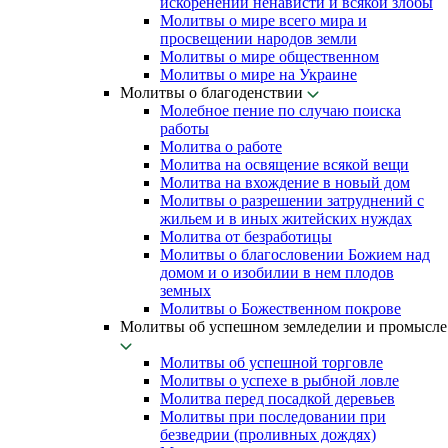
искоренении ненависти и всякой злобы
Молитвы о мире всего мира и
просвещении народов земли
Молитвы о мире общественном
Молитвы о мире на Украине
Молитвы о благоденствии
Молебное пение по случаю поиска
работы
Молитва о работе
Молитва на освящение всякой вещи
Молитва на вхождение в новый дом
Молитвы о разрешении затруднений с
жильем и в иных житейских нуждах
Молитва от безработицы
Молитвы о благословении Божием над
домом и о изобилии в нем плодов
земных
Молитвы о Божественном покрове
Молитвы об успешном земледелии и промысле
Молитвы об успешной торговле
Молитвы о успехе в рыбной ловле
Молитва перед посадкой деревьев
Молитвы при последовании при
безведрии (проливных дождях)