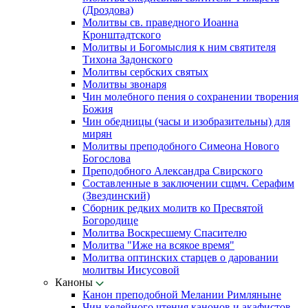
(Дроздова)
Молитвы св. праведного Иоанна
Кронштадтского
Молитвы и Богомыслия к ним святителя
Тихона Задонского
Молитвы сербских святых
Молитвы звонаря
Чин молебного пения о сохранении творения
Божия
Чин обедницы (часы и изобразительны) для
мирян
Молитвы преподобного Симеона Нового
Богослова
Преподобного Александра Свирского
Составленные в заключении сщмч. Серафим
(Звездинский)
Сборник редких молитв ко Пресвятой
Богородице
Молитва Воскресшему Спасителю
Молитва "Иже на всякое время"
Молитва оптинских старцев о даровании
молитвы Иисусовой
Каноны
Канон преподобной Мелании Римляныне
Чин келейного чтения канонов и акафистов