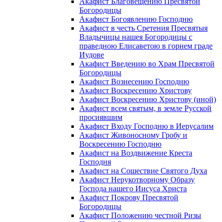
Акафист Благовещению Пресвятой
Богородицы
Акафист Богоявлению Господню
Акафист в честь Сретения Пресвятыя
Владычицы нашея Богородицы с
праведною Елисаветою в горнем граде
Иудове
Акафист Введению во Храм Пресвятой
Богородицы
Акафист Вознесению Господню
Акафист Воскресению Христову
Акафист Воскресению Христову (иной)
Акафист всем святым, в земле Русской
просиявшим
Акафист Входу Господню в Иерусалим
Акафист Живоносному Гробу и
Воскресению Господню
Акафист на Воздвижение Креста
Господня
Акафист на Сошествие Святого Духа
Акафист Нерукотворному Образу
Господа нашего Иисуса Христа
Акафист Покрову Пресвятой
Богородицы
Акафист Положению честной Ризы