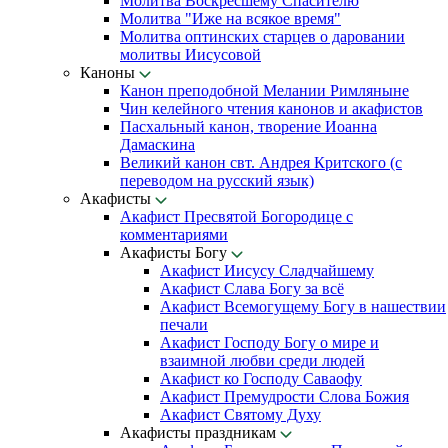
Молитва Воскресшему Спасителю
Молитва "Иже на всякое время"
Молитва оптинских старцев о даровании
молитвы Иисусовой
Каноны
Канон преподобной Мелании Римляныне
Чин келейного чтения канонов и акафистов
Пасхальный канон, творение Иоанна
Дамаскина
Великий канон свт. Андрея Критского (с
переводом на русский язык)
Акафисты
Акафист Пресвятой Богородице с
комментариями
Акафисты Богу
Акафист Иисусу Сладчайшему
Акафист Слава Богу за всё
Акафист Всемогущему Богу в нашествии
печали
Акафист Господу Богу о мире и
взаимной любви среди людей
Акафист ко Господу Саваофу
Акафист Премудрости Слова Божия
Акафист Святому Духу
Акафисты праздникам