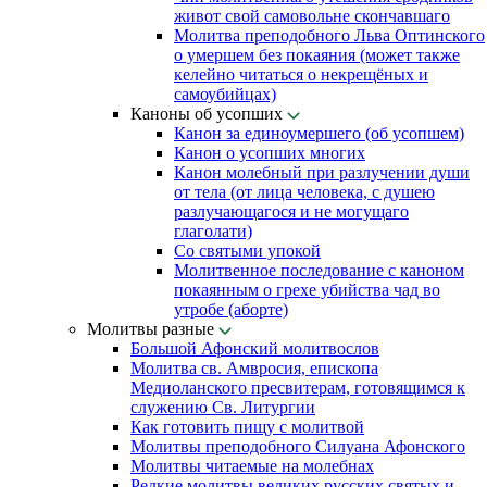
живот свой самовольне скончавшаго
Молитва преподобного Льва Оптинского
о умершем без покаяния (может также
келейно читаться о некрещёных и
самоубийцах)
Каноны об усопших
Канон за единоумершего (об усопшем)
Канон о усопших многих
Канон молебный при разлучении души
от тела (от лица человека, с душею
разлучающагося и не могущаго
глаголати)
Со святыми упокой
Молитвенное последование с каноном
покаянным о грехе убийства чад во
утробе (аборте)
Молитвы разные
Большой Афонский молитвослов
Молитва св. Амвросия, епископа
Медиоланского пресвитерам, готовящимся к
служению Св. Литургии
Как готовить пищу с молитвой
Молитвы преподобного Силуана Афонского
Молитвы читаемые на молебнах
Редкие молитвы великих русских святых и