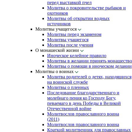
перед выставкой пчел
Молитва о покровительстве рыбаков и
охотников
Молитвы об открытии водных
источников
Молитвы учащегося
Молитвы перед экзаменом
Молитвы учащегося
Молитва после учения
О монашеской жизни
Иноческое келейное правило
Молитвы в желании принять монашество
Молитвы о помощи в иноческом делании
Молитвы о воинах
Молитва родителей о детях, находящихся
на воинской службе
Молитвы о пленных
Последование благодарственнаго и
молебнаго пения ко Господу Богу,
певаемаго в день Победы в Великой
Отечественной войне
Молитвослов православного воина
(2011)
Молитвослов православного воина
Краткий молитвенник для православных