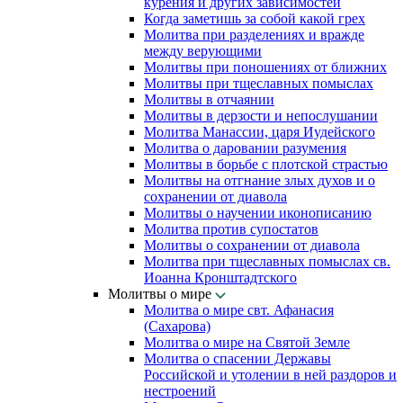
курения и других зависимостей
Когда заметишь за собой какой грех
Молитва при разделениях и вражде
между верующими
Молитвы при поношениях от ближних
Молитвы при тщеславных помыслах
Молитвы в отчаянии
Молитвы в дерзости и непослушании
Молитва Манассии, царя Иудейского
Молитва о даровании разумения
Молитвы в борьбе с плотской страстью
Молитвы на отгнание злых духов и о
сохранении от диавола
Молитвы о научении иконописанию
Молитва против супостатов
Молитвы о сохранении от диавола
Молитва при тщеславных помыслах св.
Иоанна Кронштадтского
Молитвы о мире
Молитва о мире свт. Афанасия
(Сахарова)
Молитва о мире на Святой Земле
Молитва о спасении Державы
Российской и утолении в ней раздоров и
нестроений