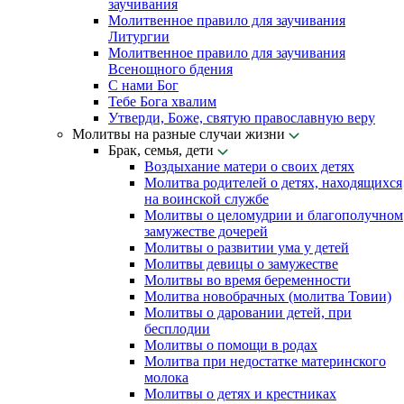
заучивания
Молитвенное правило для заучивания
Литургии
Молитвенное правило для заучивания
Всенощного бдения
С нами Бог
Тебе Бога хвалим
Утверди, Боже, святую православную веру
Молитвы на разные случаи жизни
Брак, семья, дети
Воздыхание матери о своих детях
Молитва родителей о детях, находящихся
на воинской службе
Молитвы о целомудрии и благополучном
замужестве дочерей
Молитвы о развитии ума у детей
Молитвы девицы о замужестве
Молитвы во время беременности
Молитва новобрачных (молитва Товии)
Молитвы о даровании детей, при
бесплодии
Молитвы о помощи в родах
Молитва при недостатке материнского
молока
Молитвы о детях и крестниках