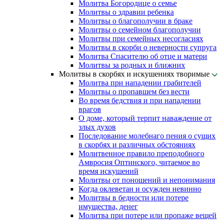
Молитва Богородице о семье
Молитвы о здравии ребенка
Молитвы о благополучии в браке
Молитвы о семейном благополучии
Молитвы при семейных несогласиях
Молитвы в скорби о неверности супруга
Молитва Спасителю об отце и матери
Молитвы за родных и ближних
Молитвы в скорбях и искушениях творимые
Молитва при нападении грабителей
Молитвы о пропавшем без вести
Во время бедствия и при нападении
врагов
О доме, который терпит наваждение от
злых духов
Последование молебнаго пения о сущих
в скорбях и различных обстояниях
Молитвенное правило преподобного
Амвросия Оптинского, читаемое во
время искушений
Молитвы от поношений и непонимания
Когда оклеветан и осужден невинно
Молитвы в бедности или потере
имущества, денег
Молитва при потере или пропаже вещей