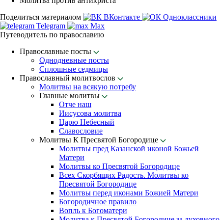
Молитва против антихриста
Поделиться материалом
ВКонтакте
Одноклассники
Telegram
Max
Путеводитель по православию
Православные посты
Однодневные посты
Сплошные седмицы
Православный молитвослов
Молитвы на всякую потребу
Главные молитвы
Отче наш
Иисусова молитва
Царю Небесный
Славословие
Молитвы К Пресвятой Богородице
Молитвы пред Казанской иконой Божьей
Матери
Молитвы ко Пресвятой Богородице
Всех Скорбящих Радость. Молитвы ко
Пресвятой Богородице
Молитвы перед иконами Божией Матери
Богородичное правило
Вопль к Богоматери
Молитва к Пресвятой Богородице за духовного