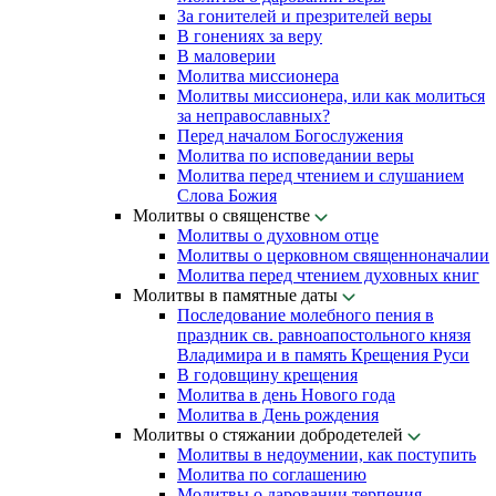
За гонителей и презрителей веры
В гонениях за веру
В маловерии
Молитва миссионера
Молитвы миссионера, или как молиться
за неправославных?
Перед началом Богослужения
Молитва по исповедании веры
Молитва перед чтением и слушанием
Слова Божия
Молитвы о священстве
Молитвы о духовном отце
Молитвы о церковном священноначалии
Молитва перед чтением духовных книг
Молитвы в памятные даты
Последование молебного пения в
праздник св. равноапостольного князя
Владимира и в память Крещения Руси
В годовщину крещения
Молитва в день Нового года
Молитва в День рождения
Молитвы о стяжании добродетелей
Молитвы в недоумении, как поступить
Молитва по соглашению
Молитвы о даровании терпения