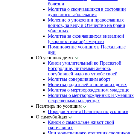
болезни
Молитва о скончавшихся в состоянии
душевного заболевания
Моление о упокоении православных
воинов, за веру и Отечество на брани
убиенных
Молитва за скончавшихся внезапной
(скоропостижной) смертью
Поминовение усопших в Пасхальные
дни
Об усопших детях
Канон умилительный ко Пресвятой
Богородице, читаемый женою,
погубившей чадо во утробе своей
Молитвы совершившим аборт
Молитва родителей о почивших детях
Молитва о мертворожденном младенце
Молитвы о мертворожденных и умерших
некрещеными младенцах
Псалтирь по усопшим
Порядок чтения Псалтири по усопшим
О самоубийцах
Канон о самовольне живот свой
скончавших
Чин молитвеннаго утешения сродников