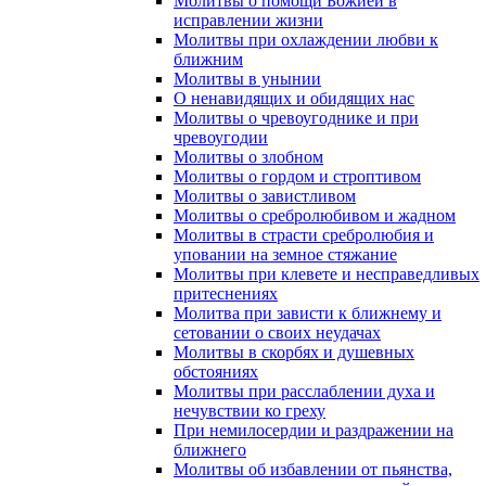
Молитвы о помощи Божией в
исправлении жизни
Молитвы при охлаждении любви к
ближним
Молитвы в унынии
О ненавидящих и обидящих нас
Молитвы о чревоугоднике и при
чревоугодии
Молитвы о злобном
Молитвы о гордом и строптивом
Молитвы о завистливом
Молитвы о сребролюбивом и жадном
Молитвы в страсти сребролюбия и
уповании на земное стяжание
Молитвы при клевете и несправедливых
притеснениях
Молитва при зависти к ближнему и
сетовании о своих неудачах
Молитвы в скорбях и душевных
обстояниях
Молитвы при расслаблении духа и
нечувствии ко греху
При немилосердии и раздражении на
ближнего
Молитвы об избавлении от пьянства,