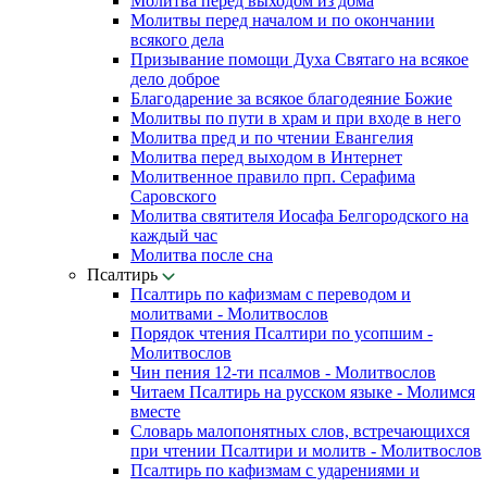
Молитва перед выходом из дома
Молитвы перед началом и по окончании
всякого дела
Призывание помощи Духа Святаго на всякое
дело доброе
Благодарение за всякое благодеяние Божие
Молитвы по пути в храм и при входе в него
Молитва пред и по чтении Евангелия
Молитва перед выходом в Интернет
Молитвенное правило прп. Серафима
Саровского
Молитва святителя Иосафа Белгородского на
каждый час
Молитва после сна
Псалтирь
Псалтирь по кафизмам с переводом и
молитвами - Молитвослов
Порядок чтения Псалтири по усопшим -
Молитвослов
Чин пения 12-ти псалмов - Молитвослов
Читаем Псалтирь на русском языке - Молимся
вместе
Словарь малопонятных слов, встречающихся
при чтении Псалтири и молитв - Молитвослов
Псалтирь по кафизмам с ударениями и