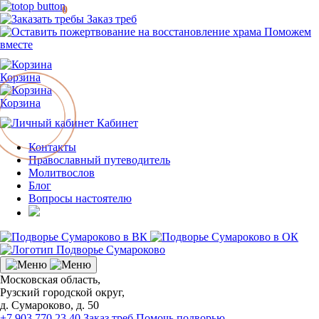
0
Заказ треб
Поможем
вместе
Корзина
Корзина
Кабинет
Контакты
Православный путеводитель
Молитвослов
Блог
Вопросы настоятелю
Московская область,
Рузский городской округ,
д. Сумароково, д. 50
+7 903 770 23 40
Заказ треб
Помочь подворью