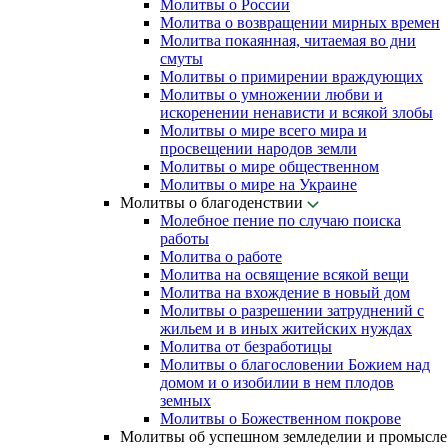
Молитвы о России
Молитва о возвращении мирных времен
Молитва покаянная, читаемая во дни
смуты
Молитвы о примирении враждующих
Молитвы о умножении любви и
искоренении ненависти и всякой злобы
Молитвы о мире всего мира и
просвещении народов земли
Молитвы о мире общественном
Молитвы о мире на Украине
Молитвы о благоденствии
Молебное пение по случаю поиска
работы
Молитва о работе
Молитва на освящение всякой вещи
Молитва на вхождение в новый дом
Молитвы о разрешении затруднений с
жильем и в иных житейских нуждах
Молитва от безработицы
Молитвы о благословении Божием над
домом и о изобилии в нем плодов
земных
Молитвы о Божественном покрове
Молитвы об успешном земледелии и промысле