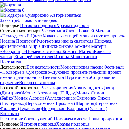
0
Авторизоваться
Заказ треб
Помочь подворью
Подворье
История подворья
Храмы подворья
Святыни монастыря
Все святыни
Икона Божией Матери
«Неувядаемый Цвет»
Ковчег с частицей мощей святого пророка
Иоанна Предтечи
Чудотворная икона святителя Николая,
архиепископа Мир Ликийских
Икона Божией Матери
«Всецарица»
Почаевская икона Божией Матери
Ковчег с
частицей мощей святителя Иоанна Милостивого
Настоятель
Деятельность
Вся деятельность
Монастырская пасека
Фестиваль
«Подворье в Сумароково»
Духовно-просветительский проект
имени преподобного Венедикта Нурсийского
Социальное
служение
Воскресная школа
Братский некрополь
Все захоронения
Архимандрит Давид
(Дмитриев)
Монах Александр (Гайдэу)
Монах Симон
(Байко)
Монах Адриан (Аллахвердиев)
Схимонах Тихон
(Нестеренко)
Иеросхимонах Ермоген (Шаринов)
Иеромонах
Филарет (Герасимов)
Иеродиакон Владимир (Ульянов)
Контакты
Расписание богослужений
Поможем вместе
Наша продукция
Подворье
История подворья
Храмы подворья