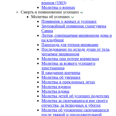
воинов (1903)
Молитвы о воинах
Смерть и поминовение усопших
Молитвы об усопших
Помянник о живых и усопших
Заупокойный помянник схиигумена
Саввы
Лития, совершаемая мирянином дома и
на кладбище
Панихида для чтения мирянами
Последование по исходе души от тела,
читаемое мирянином
Молитвы при потере кормильца
Молитвы за всякого усопшего
христианина
В ожидании кончины
Молитвы об умерших
Молитвы в преклонных летах
Молитва вдовца
Молитва вдовы
Молитва детей об усопших родителях
Молитва за скончавшихся вне своего
отечества, за безродных и убогих
Молитва об упокоении скончавшихся
после тяжкой и продолжительной