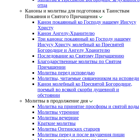
отца
Каноны и молитвы для подготовки к Таинствам
Покаяния и Святого Причащения
Канон покаянный ко Господу нашему Иисусу
Христу
Канон Ангелу-Хранителю
Три канона: покаянный ко Господу нашему
Иисусу Христу, молебный ко Пресвятей
Богородице и Ангелу Хранителю
Последование ко Святому Причащению
Благодарственные молитвы по Святом
Причащении
Молитва перед исповедью
Молитвы, читаемые священником на исповеди
Канон молебный ко Пресвятой Богородице,
поемый во всякой скорби душевной и
обстоянии
Молитвы в продолжение дня
Молитва на принятие просфоры и святой воды
Молитвы утренние
Молитвы вечерние
Краткие молитвы
Молитва Оптинских старцев
Молитвы перед и после вкушения пищи