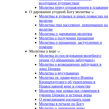
воздушное путешествие
Молитва перед отправлением в плавание
О даровании угодной Богу молитвы
Молитвы в хульных и иных помыслах на
молитве
Молитвы при рассеянии, невнимании на
молитве
Молитвы о даровании молитвы
Молитва о получении прошения
Молитвы о прощении, заступлении и
помощи
Молитвы о вере
Молитва из последования молебного
пения «О обращении заблудших»
Молитва о возвращении заблудших в
лоно Церкви
Молитва о мусульманах
Молитва св. праведного Иоанна
Кронштадтского об укреплении в
Православной вере и единстве
Молитвы при помыслах сомнения в
учении Церкви и истинах веры
О нежелающем посещать храм
Молитвы в печали по Богу
Молитва о даровании веры