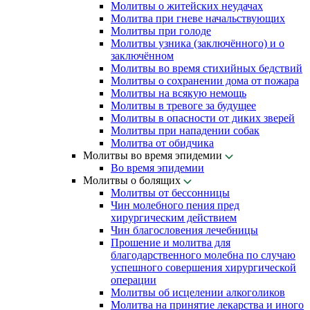
Молитвы о житейских неудачах
Молитва при гневе начальствующих
Молитвы при голоде
Молитвы узника (заключённого) и о
заключённом
Молитвы во время стихийных бедствий
Молитвы о сохранении дома от пожара
Молитвы на всякую немощь
Молитвы в тревоге за будущее
Молитвы в опасности от диких зверей
Молитвы при нападении собак
Молитва от обидчика
Молитвы во время эпидемии
Во время эпидемии
Молитвы о болящих
Молитвы от бессонницы
Чин молебного пения пред
хирургическим действием
Чин благословения лечебницы
Прошение и молитва для
благодарственного молебна по случаю
успешного совершения хирургической
операции
Молитвы об исцелении алкоголиков
Молитва на принятие лекарства и иного