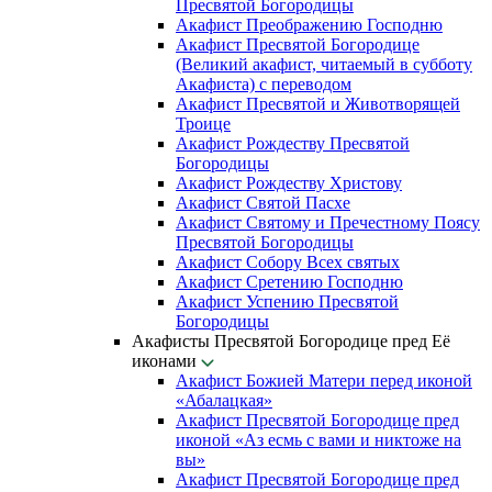
Пресвятой Богородицы
Акафист Преображению Господню
Акафист Пресвятой Богородице
(Великий акафист, читаемый в субботу
Акафиста) с переводом
Акафист Пресвятой и Животворящей
Троице
Акафист Рождеству Пресвятой
Богородицы
Акафист Рождеству Христову
Акафист Святой Пасхе
Акафист Святому и Пречестному Поясу
Пресвятой Богородицы
Акафист Собору Всех святых
Акафист Сретению Господню
Акафист Успению Пресвятой
Богородицы
Акафисты Пресвятой Богородице пред Её
иконами
Акафист Божией Матери перед иконой
«Абалацкая»
Акафист Пресвятой Богородице пред
иконой «Аз есмь с вами и никтоже на
вы»
Акафист Пресвятой Богородице пред