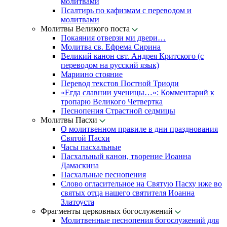
молитвами
Псалтирь по кафизмам с переводом и
молитвами
Молитвы Великого поста
Покаяния отверзи ми двери…
Молитва св. Ефрема Сирина
Великий канон свт. Андрея Критского (с
переводом на русский язык)
Мариино стояние
Перевод текстов Постной Триоди
«Егда славнии ученицы…»: Комментарий к
тропарю Великого Четвертка
Песнопения Страстной седмицы
Молитвы Пасхи
О молитвенном правиле в дни празднования
Святой Пасхи
Часы пасхальные
Пасхальный канон, творение Иоанна
Дамаскина
Пасхальные песнопения
Слово огласительное на Святую Пасху иже во
святых отца нашего святителя Иоанна
Златоуста
Фрагменты церковных богослужений
Молитвенные песнопения богослужений для