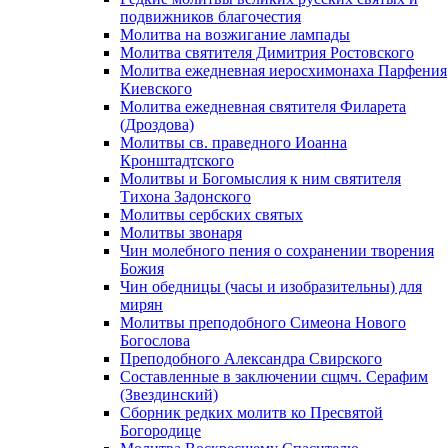
подвижников благочестия
Молитва на возжигание лампады
Молитва святителя Димитрия Ростовского
Молитва ежедневная иеросхимонаха Парфения
Киевского
Молитва ежедневная святителя Филарета
(Дроздова)
Молитвы св. праведного Иоанна
Кронштадтского
Молитвы и Богомыслия к ним святителя
Тихона Задонского
Молитвы сербских святых
Молитвы звонаря
Чин молебного пения о сохранении творения
Божия
Чин обедницы (часы и изобразительны) для
мирян
Молитвы преподобного Симеона Нового
Богослова
Преподобного Александра Свирского
Составленные в заключении сщмч. Серафим
(Звездинский)
Сборник редких молитв ко Пресвятой
Богородице