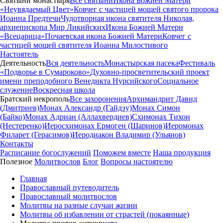
Святыни монастыря
Все святыни
Икона Божией Матери
«Неувядаемый Цвет»
Ковчег с частицей мощей святого пророка
Иоанна Предтечи
Чудотворная икона святителя Николая,
архиепископа Мир Ликийских
Икона Божией Матери
«Всецарица»
Почаевская икона Божией Матери
Ковчег с
частицей мощей святителя Иоанна Милостивого
Настоятель
Деятельность
Вся деятельность
Монастырская пасека
Фестиваль
«Подворье в Сумароково»
Духовно-просветительский проект
имени преподобного Венедикта Нурсийского
Социальное
служение
Воскресная школа
Братский некрополь
Все захоронения
Архимандрит Давид
(Дмитриев)
Монах Александр (Гайдэу)
Монах Симон
(Байко)
Монах Адриан (Аллахвердиев)
Схимонах Тихон
(Нестеренко)
Иеросхимонах Ермоген (Шаринов)
Иеромонах
Филарет (Герасимов)
Иеродиакон Владимир (Ульянов)
Контакты
Расписание богослужений
Поможем вместе
Наша продукция
Полезное
Молитвослов
Блог
Вопросы настоятелю
Главная
Православный путеводитель
Православный молитвослов
Молитвы на разные случаи жизни
Молитвы об избавлении от страстей (покаянные)