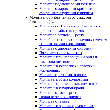
Молитва подающего милостыню
Молитва о даровании кротости и
смирения в служении ближним
Молитвы об избавлении от страстей
(покаянные)
Молитва св. Варсанофия Великого о
прощении забытых грехов
Молитва Честному Кресту
Молебное пение о страждущих недугом
винопития или наркомании
Молитва о даровании смирения
Пяточисленные молитвы
Молитвы при непрощении обид и
памятовании злого
Молитвы в бесовских напастях и
искушениях
Молитва против антихриста
Молитвы против колдовства
Молитвы при нечистых помыслах
Молитвы в блудной брани
Молитва от осквернения
Правило от осквернения
Молитва от гнева
Молитвы о зрении грехов своих