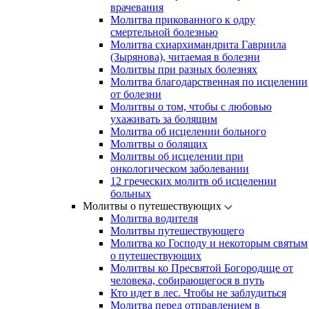
врачевания
Молитва прикованного к одру
смертельной болезнью
Молитва схиархимандрита Гавриила
(Зырянова), читаемая в болезни
Молитвы при разных болезнях
Молитва благодарственная по исцелении
от болезни
Молитвы о том, чтобы с любовью
ухаживать за болящим
Молитва об исцелении больного
Молитвы о болящих
Молитвы об исцелении при
онкологическом заболевании
12 греческих молитв об исцелении
больных
Молитвы о путешествующих
Молитва водителя
Молитвы путешествующего
Молитва ко Господу и некоторым святым
о путешествующих
Молитвы ко Пресвятой Богородице от
человека, собирающегося в путь
Кто идет в лес. Чтобы не заблудиться
Молитва перед отправлением в