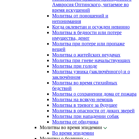
Амвросия Оптинского, читаемое во
время искушений
Молитвы от поношений и
непонимания
Когда оклеветан и осужден невинно
Молитвы в бедности или потере
имущества, денег
Молитва при потере или пропаже
вещей
Молитвы о житейских неудачах
Молитва при гневе начальствующих
Молитвы при голоде
Молитвы узника (заключённого) и о
заключённом
Молитвы во время стихийных
бедствий
Молитвы о сохранении дома от пожара
Молитвы на всякую немощь
Молитвы в тревоге за будущее
Молитвы в опасности от диких зверей
Молитвы при нападении собак
Молитва от обидчика
Молитвы во время эпидемии
Во время эпидемии
Молитвы о болящих