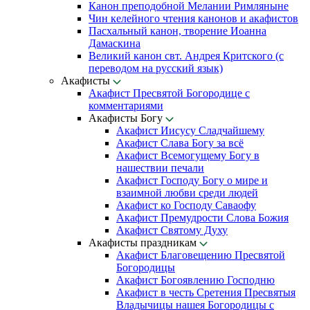
Канон преподобной Мелании Римляныне
Чин келейного чтения канонов и акафистов
Пасхальный канон, творение Иоанна
Дамаскина
Великий канон свт. Андрея Критского (с
переводом на русский язык)
Акафисты
Акафист Пресвятой Богородице с
комментариями
Акафисты Богу
Акафист Иисусу Сладчайшему
Акафист Слава Богу за всё
Акафист Всемогущему Богу в
нашествии печали
Акафист Господу Богу о мире и
взаимной любви среди людей
Акафист ко Господу Саваофу
Акафист Премудрости Слова Божия
Акафист Святому Духу
Акафисты праздникам
Акафист Благовещению Пресвятой
Богородицы
Акафист Богоявлению Господню
Акафист в честь Сретения Пресвятыя
Владычицы нашея Богородицы с