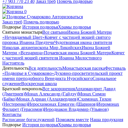
+7 903 770 23 40
Заказ треб
Помочь подворью
0
Авторизоваться
Заказ треб
Помочь подворью
Подворье
История подворья
Храмы подворья
Святыни монастыря
Все святыни
Икона Божией Матери
«Неувядаемый Цвет»
Ковчег с частицей мощей святого
пророка Иоанна Предтечи
Чудотворная икона святителя
Николая, архиепископа Мир Ликийских
Икона Божией
Матери «Всецарица»
Почаевская икона Божией Матери
Ковчег
с частицей мощей святителя Иоанна Милостивого
Настоятель
Деятельность
Вся деятельность
Монастырская пасека
Фестиваль
«Подворье в Сумароково»
Духовно-просветительский проект
имени преподобного Венедикта Нурсийского
Социальное
служение
Воскресная школа
Братский некрополь
Все захоронения
Архимандрит Давид
(Дмитриев)
Монах Александр (Гайдэу)
Монах Симон
(Байко)
Монах Адриан (Аллахвердиев)
Схимонах Тихон
(Нестеренко)
Иеросхимонах Ермоген (Шаринов)
Иеромонах
Филарет (Герасимов)
Иеродиакон Владимир (Ульянов)
Контакты
Расписание богослужений
Поможем вместе
Наша продукция
Подворье
История подворья
Храмы подворья