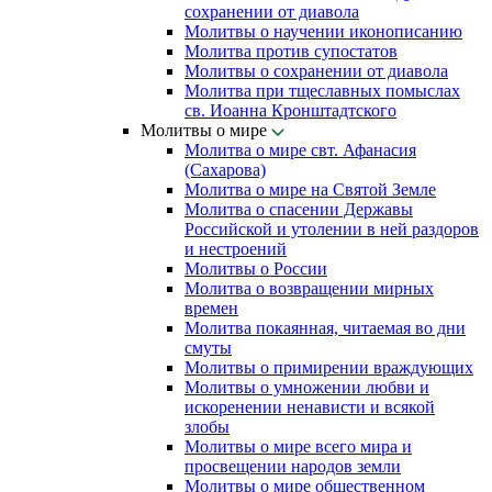
сохранении от диавола
Молитвы о научении иконописанию
Молитва против супостатов
Молитвы о сохранении от диавола
Молитва при тщеславных помыслах
св. Иоанна Кронштадтского
Молитвы о мире
Молитва о мире свт. Афанасия
(Сахарова)
Молитва о мире на Святой Земле
Молитва о спасении Державы
Российской и утолении в ней раздоров
и нестроений
Молитвы о России
Молитва о возвращении мирных
времен
Молитва покаянная, читаемая во дни
смуты
Молитвы о примирении враждующих
Молитвы о умножении любви и
искоренении ненависти и всякой
злобы
Молитвы о мире всего мира и
просвещении народов земли
Молитвы о мире общественном