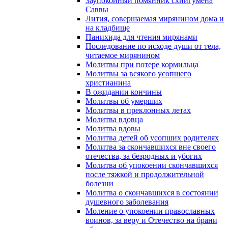
Заупокойный помянник схиигумена
Саввы
Лития, совершаемая мирянином дома и
на кладбище
Панихида для чтения мирянами
Последование по исходе души от тела,
читаемое мирянином
Молитвы при потере кормильца
Молитвы за всякого усопшего
христианина
В ожидании кончины
Молитвы об умерших
Молитвы в преклонных летах
Молитва вдовца
Молитва вдовы
Молитва детей об усопших родителях
Молитва за скончавшихся вне своего
отечества, за безродных и убогих
Молитва об упокоении скончавшихся
после тяжкой и продолжительной
болезни
Молитва о скончавшихся в состоянии
душевного заболевания
Моление о упокоении православных
воинов, за веру и Отечество на брани