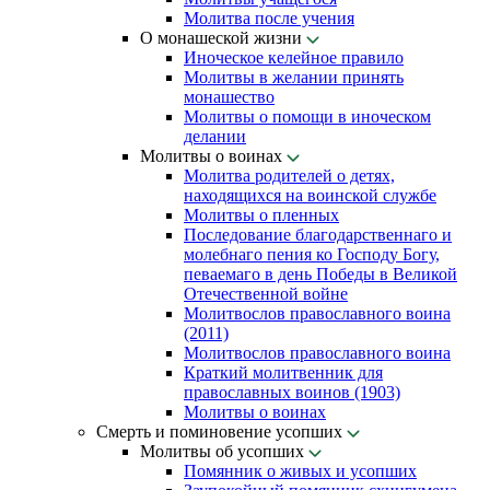
Молитва после учения
О монашеской жизни
Иноческое келейное правило
Молитвы в желании принять
монашество
Молитвы о помощи в иноческом
делании
Молитвы о воинах
Молитва родителей о детях,
находящихся на воинской службе
Молитвы о пленных
Последование благодарственнаго и
молебнаго пения ко Господу Богу,
певаемаго в день Победы в Великой
Отечественной войне
Молитвослов православного воина
(2011)
Молитвослов православного воина
Краткий молитвенник для
православных воинов (1903)
Молитвы о воинах
Смерть и поминовение усопших
Молитвы об усопших
Помянник о живых и усопших