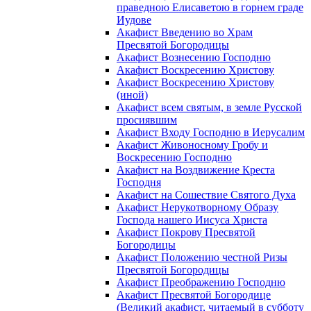
праведною Елисаветою в горнем граде
Иудове
Акафист Введению во Храм
Пресвятой Богородицы
Акафист Вознесению Господню
Акафист Воскресению Христову
Акафист Воскресению Христову
(иной)
Акафист всем святым, в земле Русской
просиявшим
Акафист Входу Господню в Иерусалим
Акафист Живоносному Гробу и
Воскресению Господню
Акафист на Воздвижение Креста
Господня
Акафист на Сошествие Святого Духа
Акафист Нерукотворному Образу
Господа нашего Иисуса Христа
Акафист Покрову Пресвятой
Богородицы
Акафист Положению честной Ризы
Пресвятой Богородицы
Акафист Преображению Господню
Акафист Пресвятой Богородице
(Великий акафист, читаемый в субботу