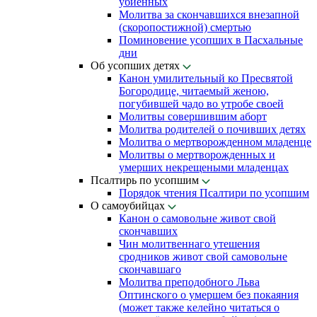
убиенных
Молитва за скончавшихся внезапной
(скоропостижной) смертью
Поминовение усопших в Пасхальные
дни
Об усопших детях
Канон умилительный ко Пресвятой
Богородице, читаемый женою,
погубившей чадо во утробе своей
Молитвы совершившим аборт
Молитва родителей о почивших детях
Молитва о мертворожденном младенце
Молитвы о мертворожденных и
умерших некрещеными младенцах
Псалтирь по усопшим
Порядок чтения Псалтири по усопшим
О самоубийцах
Канон о самовольне живот свой
скончавших
Чин молитвеннаго утешения
сродников живот свой самовольне
скончавшаго
Молитва преподобного Льва
Оптинского о умершем без покаяния
(может также келейно читаться о