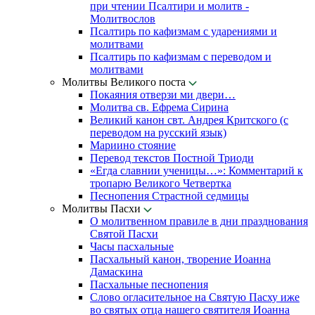
при чтении Псалтири и молитв -
Молитвослов
Псалтирь по кафизмам с ударениями и
молитвами
Псалтирь по кафизмам с переводом и
молитвами
Молитвы Великого поста
Покаяния отверзи ми двери…
Молитва св. Ефрема Сирина
Великий канон свт. Андрея Критского (с
переводом на русский язык)
Мариино стояние
Перевод текстов Постной Триоди
«Егда славнии ученицы…»: Комментарий к
тропарю Великого Четвертка
Песнопения Страстной седмицы
Молитвы Пасхи
О молитвенном правиле в дни празднования
Святой Пасхи
Часы пасхальные
Пасхальный канон, творение Иоанна
Дамаскина
Пасхальные песнопения
Слово огласительное на Святую Пасху иже
во святых отца нашего святителя Иоанна