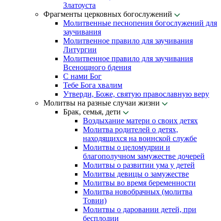
Златоуста
Фрагменты церковных богослужений
Молитвенные песнопения богослужений для
заучивания
Молитвенное правило для заучивания
Литургии
Молитвенное правило для заучивания
Всенощного бдения
С нами Бог
Тебе Бога хвалим
Утверди, Боже, святую православную веру
Молитвы на разные случаи жизни
Брак, семья, дети
Воздыхание матери о своих детях
Молитва родителей о детях,
находящихся на воинской службе
Молитвы о целомудрии и
благополучном замужестве дочерей
Молитвы о развитии ума у детей
Молитвы девицы о замужестве
Молитвы во время беременности
Молитва новобрачных (молитва
Товии)
Молитвы о даровании детей, при
бесплодии