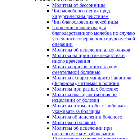
Молитвы от бессонницы
Чин молебного пения пред
хирургическим действием
Чин благословения лечебницы
Прошение и молитва для
благодарственного молебна по случаю
успешного совершения хирургической
операции
Молитвы об исцелении алкоголиков
Молитва на принятие лекарства и
иного врачевания
Молитва прикованного к одру
смертельной болезнью
Молитва схиархимандрита Гавриила
(Зырянова), читаемая в болезни
Молитвы при разных болезнях
Молитва благодарственная по
исцелении от болезни
Молитвы о том, чтобы с любовью
ухаживать за болящим
Молитва об исцелении больного
Молитвы о болящих
Молитвы об исцелении при
онкологическом заболевании