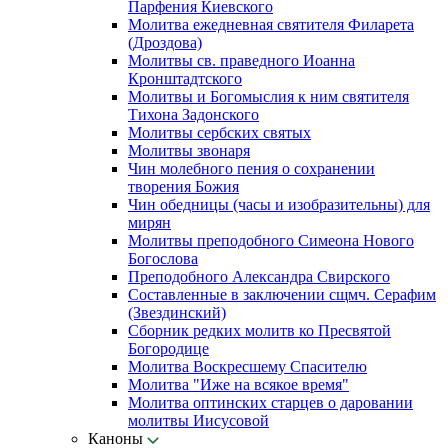
Парфения Киевского
Молитва ежедневная святителя Филарета
(Дроздова)
Молитвы св. праведного Иоанна
Кронштадтского
Молитвы и Богомыслия к ним святителя
Тихона Задонского
Молитвы сербских святых
Молитвы звонаря
Чин молебного пения о сохранении
творения Божия
Чин обедницы (часы и изобразительны) для
мирян
Молитвы преподобного Симеона Нового
Богослова
Преподобного Александра Свирского
Составленные в заключении сщмч. Серафим
(Звездинский)
Сборник редких молитв ко Пресвятой
Богородице
Молитва Воскресшему Спасителю
Молитва "Иже на всякое время"
Молитва оптинских старцев о даровании
молитвы Иисусовой
Каноны