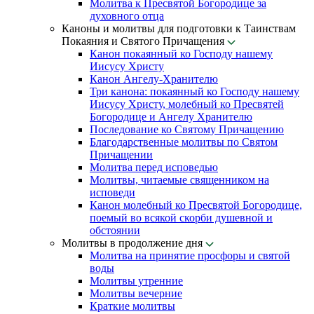
Молитва к Пресвятой Богородице за
духовного отца
Каноны и молитвы для подготовки к Таинствам
Покаяния и Святого Причащения
Канон покаянный ко Господу нашему
Иисусу Христу
Канон Ангелу-Хранителю
Три канона: покаянный ко Господу нашему
Иисусу Христу, молебный ко Пресвятей
Богородице и Ангелу Хранителю
Последование ко Святому Причащению
Благодарственные молитвы по Святом
Причащении
Молитва перед исповедью
Молитвы, читаемые священником на
исповеди
Канон молебный ко Пресвятой Богородице,
поемый во всякой скорби душевной и
обстоянии
Молитвы в продолжение дня
Молитва на принятие просфоры и святой
воды
Молитвы утренние
Молитвы вечерние
Краткие молитвы