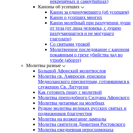
некрещёных и самоубийцах)
Каноны об усопших
Канон за единоумершего (об усопшем)
Канон о усопших многих
Канон молебный при разлучении души
от тела (от лица человека, с душею
разлучающагося и не могущаго
глаголати)
Со святыми упокой
Молитвенное последование с каноном
покаянным о грехе убийства чад во
утробе (аборте)
Молитвы разные
Большой Афонский молитвослов
Молитва св. Амвросия, епископа
Медиоланского пресвитерам, готовящимся к
служению Св. Литургии
Как готовить пищу с молитвой
Молитвы преподобного Силуана Афонского
Молитвы читаемые на молебнах
Редкие молитвы великих русских святых и
подвижников благочестия
Молитва на возжигание лампады
Молитва святителя Димитрия Ростовского
Молитва ежедневная иеросхимонаха