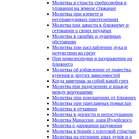
Молитвы в страсти сребролюбия и
уповании на земное стяжание
Молитвы при клевете и
несправедливых притеснениях
Молитва при зависти к ближнему и
сетовании о своих неудачах
Молитвы в скорбях и душевных
обстояниях
Молитвы при расслаблении духа и
нечувствии ко греху
При немилосердии и раздражении на
ближнего
Молитвы об избавлении от пьянства,
курения и других зависимостей
Когда заметишь за собой какой грех
Молитва при разделениях и вражде
между верующими
Молитвы при поношениях от ближних
Молитвы при тщеславных помыслах
Молитвы в отчаянии
Молитвы в дерзости и непослушании
Молитва Манассии, царя Иудейского
Молитва о даровании разумения
Молитвы в борьбе с плотской страстью
Молитвы на отгнание злых духов и о