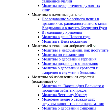
священноначалии
Молитва перед чтением духовных
книг
Молитвы в памятные даты
Последование молебного пения в
праздник св. равноапостольного князя
Владимира и в память Крещения Руси
В годовщину крещения
Молитва в день Нового года
Молитва в День рождения
Молитвы о стяжании добродетелей
Молитвы в недоумении, как поступить
Молитва по соглашению
Молитвы о даровании терпения
Молитва подающего милостыню
Молитва о даровании кротости и
смирения в служении ближним
Молитвы об избавлении от страстей
(покаянные)
Молитва св. Варсанофия Великого о
прощении забытых грехов
Молитва Честному Кресту
Молебное пение о страждущих
недугом винопития или наркомании
Молитва о даровании смирения