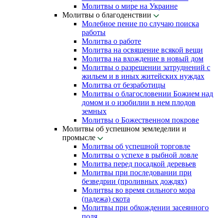
Молитвы о мире на Украине
Молитвы о благоденствии
Молебное пение по случаю поиска
работы
Молитва о работе
Молитва на освящение всякой вещи
Молитва на вхождение в новый дом
Молитвы о разрешении затруднений с
жильем и в иных житейских нуждах
Молитва от безработицы
Молитвы о благословении Божием над
домом и о изобилии в нем плодов
земных
Молитвы о Божественном покрове
Молитвы об успешном земледелии и
промысле
Молитвы об успешной торговле
Молитвы о успехе в рыбной ловле
Молитва перед посадкой деревьев
Молитвы при последовании при
безведрии (проливных дождях)
Молитвы во время сильного мора
(падежа) скота
Молитвы при обхождении засеянного
поля