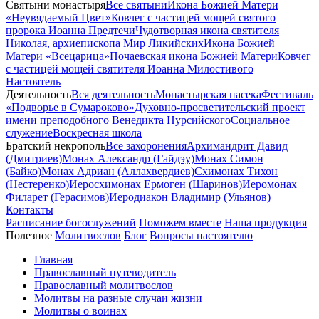
Святыни монастыря
Все святыни
Икона Божией Матери
«Неувядаемый Цвет»
Ковчег с частицей мощей святого
пророка Иоанна Предтечи
Чудотворная икона святителя
Николая, архиепископа Мир Ликийских
Икона Божией
Матери «Всецарица»
Почаевская икона Божией Матери
Ковчег
с частицей мощей святителя Иоанна Милостивого
Настоятель
Деятельность
Вся деятельность
Монастырская пасека
Фестиваль
«Подворье в Сумароково»
Духовно-просветительский проект
имени преподобного Венедикта Нурсийского
Социальное
служение
Воскресная школа
Братский некрополь
Все захоронения
Архимандрит Давид
(Дмитриев)
Монах Александр (Гайдэу)
Монах Симон
(Байко)
Монах Адриан (Аллахвердиев)
Схимонах Тихон
(Нестеренко)
Иеросхимонах Ермоген (Шаринов)
Иеромонах
Филарет (Герасимов)
Иеродиакон Владимир (Ульянов)
Контакты
Расписание богослужений
Поможем вместе
Наша продукция
Полезное
Молитвослов
Блог
Вопросы настоятелю
Главная
Православный путеводитель
Православный молитвослов
Молитвы на разные случаи жизни
Молитвы о воинах