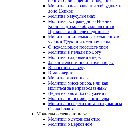
пения «О обращении заблудших»
Молитва о возвращении заблудших в
лоно Церкви
Молитва о мусульманах
Молитва св. праведного Иоанна
Кронштадтского об укреплении в
Православной вере и единстве
Молитвы при помыслах сомнения в
учении Церкви и истинах веры
О нежелающем посещать храм
Молитвы в печали по Богу
Молитва о даровании веры
За гонителей и презрителей веры
В гонениях за веру
В маловерии
Молитва миссионера
Молитвы миссионера, или как
молиться за неправославных?
Перед началом Богослужения
Молитва по исповедании веры
Молитва перед чтением и слушанием
Слова Божия
Молитвы о священстве
Молитвы о духовном отце
Молитвы о церковном