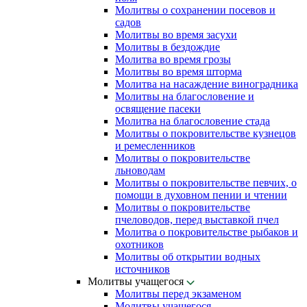
Молитвы о сохранении посевов и
садов
Молитвы во время засухи
Молитвы в бездождие
Молитва во время грозы
Молитвы во время шторма
Молитва на насаждение виноградника
Молитвы на благословение и
освящение пасеки
Молитва на благословение стада
Молитвы о покровительстве кузнецов
и ремесленников
Молитвы о покровительстве
льноводам
Молитвы о покровительстве певчих, о
помощи в духовном пении и чтении
Молитвы о покровительстве
пчеловодов, перед выставкой пчел
Молитва о покровительстве рыбаков и
охотников
Молитвы об открытии водных
источников
Молитвы учащегося
Молитвы перед экзаменом
Молитвы учащегося