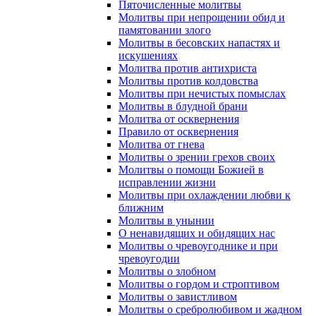
Пяточисленные молитвы
Молитвы при непрощении обид и
памятовании злого
Молитвы в бесовских напастях и
искушениях
Молитва против антихриста
Молитвы против колдовства
Молитвы при нечистых помыслах
Молитвы в блудной брани
Молитва от осквернения
Правило от осквернения
Молитва от гнева
Молитвы о зрении грехов своих
Молитвы о помощи Божией в
исправлении жизни
Молитвы при охлаждении любви к
ближним
Молитвы в унынии
О ненавидящих и обидящих нас
Молитвы о чревоугоднике и при
чревоугодии
Молитвы о злобном
Молитвы о гордом и строптивом
Молитвы о завистливом
Молитвы о сребролюбивом и жадном