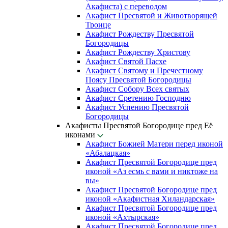
Акафиста) с переводом
Акафист Пресвятой и Животворящей
Троице
Акафист Рождеству Пресвятой
Богородицы
Акафист Рождеству Христову
Акафист Святой Пасхе
Акафист Святому и Пречестному
Поясу Пресвятой Богородицы
Акафист Собору Всех святых
Акафист Сретению Господню
Акафист Успению Пресвятой
Богородицы
Акафисты Пресвятой Богородице пред Её
иконами
Акафист Божией Матери перед иконой
«Абалацкая»
Акафист Пресвятой Богородице пред
иконой «Аз есмь с вами и никтоже на
вы»
Акафист Пресвятой Богородице пред
иконой «Акафистная Хиландарская»
Акафист Пресвятой Богородице пред
иконой «Ахтырская»
Акафист Пресвятой Богородице пред