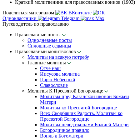
Краткий молитвенник для православных воинов (1903)
Поделиться материалом
ВКонтакте
Одноклассники
Telegram
Max
Путеводитель по православию
Православные посты
Однодневные посты
Сплошные седмицы
Православный молитвослов
Молитвы на всякую потребу
Главные молитвы
Отче наш
Иисусова молитва
Царю Небесный
Славословие
Молитвы К Пресвятой Богородице
Молитвы пред Казанской иконой Божьей
Матери
Молитвы ко Пресвятой Богородице
Всех Скорбящих Радость. Молитвы ко
Пресвятой Богородице
Молитвы перед иконами Божией Матери
Богородичное правило
Вопль к Богоматери