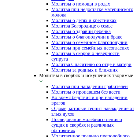
Молитвы о помощи в родах
Молитва при недостатке материнского
молока
Молитвы о детях и крестниках
Молитва Богородице о семье
Молитвы о здравии ребенка
Молитвы о благополучии в браке
Молитвы о семейном благополучии
Молитвы при семейных несогласиях
Молитвы в скорби о неверности
супруга
Молитва Спасителю об отце и матери
Молитвы за родных и ближних
Молитвы в скорбях и искушениях творимые
Молитва при нападении грабителей
Молитвы о пропавшем без вести
Во время бедствия и при нападении
врагов
О доме, который терпит наваждение от
злых духов
Последование молебнаго пения о
сущих в скорбях и различных
обстояниях
Молитвенное правило преподобного