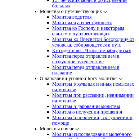
12 греческих молитв об исцелении
больных
Молитвы о путешествующих
Молитва водителя
Молитвы путешествующего
Молитва ко Господу и некоторым
святым о путешествующих
Молитвы ко Пресвятой Богородице от
человека, собирающегося в путь
Кто идет в лес. Чтобы не заблудиться
Молитва перед отправлением в
воздушное путешествие
Молитва перед отправлением в
плавание
О даровании угодной Богу молитвы
Молитвы в хульных и иных помыслах
на молитве
Молитвы при рассеянии, невнимании
на молитве
Молитвы о даровании молитвы
Молитва о получении прошения
Молитвы о прощении, заступлении и
помощи
Молитвы о вере
Молитва из последования молебного