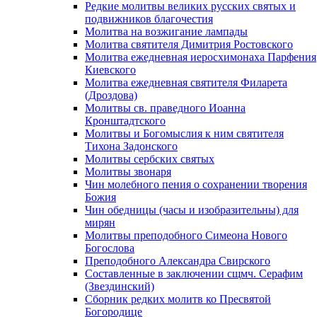
Редкие молитвы великих русских святых и
подвижников благочестия
Молитва на возжигание лампады
Молитва святителя Димитрия Ростовского
Молитва ежедневная иеросхимонаха Парфения
Киевского
Молитва ежедневная святителя Филарета
(Дроздова)
Молитвы св. праведного Иоанна
Кронштадтского
Молитвы и Богомыслия к ним святителя
Тихона Задонского
Молитвы сербских святых
Молитвы звонаря
Чин молебного пения о сохранении творения
Божия
Чин обедницы (часы и изобразительны) для
мирян
Молитвы преподобного Симеона Нового
Богослова
Преподобного Александра Свирского
Составленные в заключении сщмч. Серафим
(Звездинский)
Сборник редких молитв ко Пресвятой
Богородице