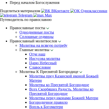
Перед началом Богослужения
Поделиться материалом
ВКонтакте
Одноклассники
Telegram
Max
Путеводитель по православию
Православные посты
Однодневные посты
Сплошные седмицы
Православный молитвослов
Молитвы на всякую потребу
Главные молитвы
Отче наш
Иисусова молитва
Царю Небесный
Славословие
Молитвы К Пресвятой Богородице
Молитвы пред Казанской иконой Божьей
Матери
Молитвы ко Пресвятой Богородице
Всех Скорбящих Радость. Молитвы ко
Пресвятой Богородице
Молитвы перед иконами Божией Матери
Богородичное правило
Вопль к Богоматери