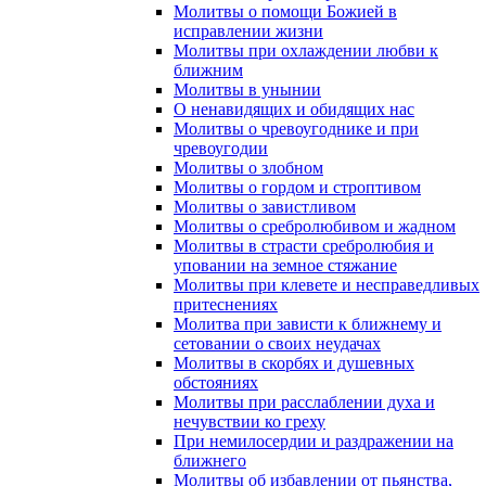
Молитвы о помощи Божией в
исправлении жизни
Молитвы при охлаждении любви к
ближним
Молитвы в унынии
О ненавидящих и обидящих нас
Молитвы о чревоугоднике и при
чревоугодии
Молитвы о злобном
Молитвы о гордом и строптивом
Молитвы о завистливом
Молитвы о сребролюбивом и жадном
Молитвы в страсти сребролюбия и
уповании на земное стяжание
Молитвы при клевете и несправедливых
притеснениях
Молитва при зависти к ближнему и
сетовании о своих неудачах
Молитвы в скорбях и душевных
обстояниях
Молитвы при расслаблении духа и
нечувствии ко греху
При немилосердии и раздражении на
ближнего
Молитвы об избавлении от пьянства,