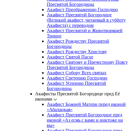
Пресвятой Богородицы
Акафист Преображению Господню
Акафист Пресвятой Богородице
(Великий акафист, читаемый в субботу
Акафиста) с переводом
Акафист Пресвятой и Животворящей
Троице
Акафист Рождеству Пресвятой
Богородицы
Акафист Рождеству Христову
Акафист Святой Пасхе
Акафист Святому и Пречестному Поясу
Пресвятой Богородицы
Акафист Собору Всех святых
Акафист Сретению Господню
Акафист Успению Пресвятой
Богородицы
Акафисты Пресвятой Богородице пред Её
иконами
Акафист Божией Матери перед иконой
«Абалацкая»
Акафист Пресвятой Богородице пред
иконой «Аз есмь с вами и никтоже на
вы»
Акафист Пресвятой Богородице пред