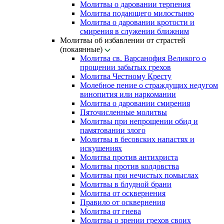
Молитвы о даровании терпения
Молитва подающего милостыню
Молитва о даровании кротости и
смирения в служении ближним
Молитвы об избавлении от страстей
(покаянные)
Молитва св. Варсанофия Великого о
прощении забытых грехов
Молитва Честному Кресту
Молебное пение о страждущих недугом
винопития или наркомании
Молитва о даровании смирения
Пяточисленные молитвы
Молитвы при непрощении обид и
памятовании злого
Молитвы в бесовских напастях и
искушениях
Молитва против антихриста
Молитвы против колдовства
Молитвы при нечистых помыслах
Молитвы в блудной брани
Молитва от осквернения
Правило от осквернения
Молитва от гнева
Молитвы о зрении грехов своих