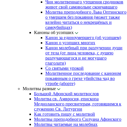
Чин молитвеннаго утешения сродников
живот свой самовольне скончавшаго
Молитва преподобного Льва Оптинского
о умершем без покаяния (может также
келейно читаться о некрещёных и
самоубийцах)
Каноны об усопших
Канон за единоумершего (об усопшем)
Канон о усопших многих
Канон молебный при разлучении души
от тела (от лица человека, с душею
разлучающагося и не могущаго
глаголати)
Со святыми упокой
Молитвенное последование с каноном
покаянным о грехе убийства чад во
утробе (аборте)
Молитвы разные
Большой Афонский молитвослов
Молитва св. Амвросия, епископа
Медиоланского пресвитерам, готовящимся к
служению Св. Литургии
Как готовить пищу с молитвой
Молитвы преподобного Силуана Афонского
Молитвы читаемые на молебнах