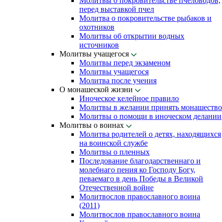
Молитвы о покровительстве пчеловодов,
перед выставкой пчел
Молитва о покровительстве рыбаков и
охотников
Молитвы об открытии водных
источников
Молитвы учащегося
Молитвы перед экзаменом
Молитвы учащегося
Молитва после учения
О монашеской жизни
Иноческое келейное правило
Молитвы в желании принять монашество
Молитвы о помощи в иноческом делании
Молитвы о воинах
Молитва родителей о детях, находящихся
на воинской службе
Молитвы о пленных
Последование благодарственнаго и
молебнаго пения ко Господу Богу,
певаемаго в день Победы в Великой
Отечественной войне
Молитвослов православного воина
(2011)
Молитвослов православного воина