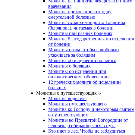
Молитва на принятие лекарства и иного
врачевания
Молитва прикованного к одру
смертельной болезнью
Молитва схиархимандрита Гавриила
(Зырянова), читаемая в болезни
Молитвы при разных болезнях
Молитва благодарственная по исцелении
от болезни
Молитвы о том, чтобы с любовью
ухаживать за болящим
Молитва об исцелении больного
Молитвы о болящих
Молитвы об исцелении при
онкологическом заболевании
12 греческих молитв об исцелении
больных
Молитвы о путешествующих
Молитва водителя
Молитвы путешествующего
Молитва ко Господу и некоторым святым
о путешествующих
Молитвы ко Пресвятой Богородице от
человека, собирающегося в путь
Кто идет в лес. Чтобы не заблудиться