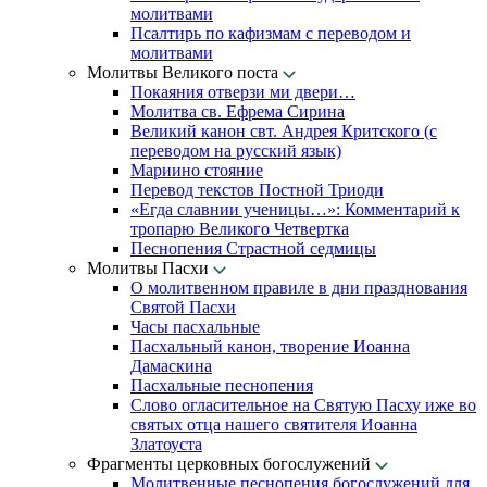
молитвами
Псалтирь по кафизмам с переводом и
молитвами
Молитвы Великого поста
Покаяния отверзи ми двери…
Молитва св. Ефрема Сирина
Великий канон свт. Андрея Критского (с
переводом на русский язык)
Мариино стояние
Перевод текстов Постной Триоди
«Егда славнии ученицы…»: Комментарий к
тропарю Великого Четвертка
Песнопения Страстной седмицы
Молитвы Пасхи
О молитвенном правиле в дни празднования
Святой Пасхи
Часы пасхальные
Пасхальный канон, творение Иоанна
Дамаскина
Пасхальные песнопения
Слово огласительное на Святую Пасху иже во
святых отца нашего святителя Иоанна
Златоуста
Фрагменты церковных богослужений
Молитвенные песнопения богослужений для