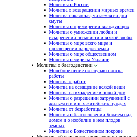
Молитвы о России
Молитва о возвращении мирных времен
Молитва покаянная, читаемая во дни
смуты
Молитвы о примирении враждующих
Молитвы о умножении любви и
искоренении ненависти и всякой злобы
Молитвы о мире всего мира и
просвещении народов земли
Молитвы о мире общественном
Молитвы о мире на Украине
Молитвы о благоденствии
Молебное пение по случаю поиска
работы
Молитва о работе
Молитва на освящение всякой вещи
Молитва на вхождение в новый дом
Молитвы о разрешении затруднений с
жильем и в иных житейских нуждах
Молитва от безработицы
Молитвы о благословении Божием над
домом и о изобилии в нем плодов
земных
Молитвы о Божественном покрове
Молитвы об успешном земледелии и промысле