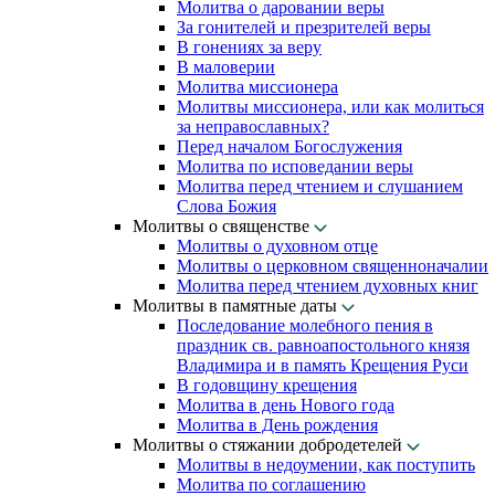
Молитва о даровании веры
За гонителей и презрителей веры
В гонениях за веру
В маловерии
Молитва миссионера
Молитвы миссионера, или как молиться
за неправославных?
Перед началом Богослужения
Молитва по исповедании веры
Молитва перед чтением и слушанием
Слова Божия
Молитвы о священстве
Молитвы о духовном отце
Молитвы о церковном священноначалии
Молитва перед чтением духовных книг
Молитвы в памятные даты
Последование молебного пения в
праздник св. равноапостольного князя
Владимира и в память Крещения Руси
В годовщину крещения
Молитва в день Нового года
Молитва в День рождения
Молитвы о стяжании добродетелей
Молитвы в недоумении, как поступить
Молитва по соглашению