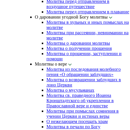
Молитва перед отправлением в
воздушное путешествие
Молитва перед отправлением в плавание
О даровании угодной Богу молитвы
Молитвы в хульных и иных помыслах на
молитве
Молитвы при рассеянии, невнимании на
молитве
Молитвы о даровании молитвы
Молитва о получении прошения
Молитвы о прощении, заступлении и
помощи
Молитвы о вере
Молитва из последования молебного
пения «О обращении заблудших»
Молитва о возвращении заблудших в
лоно Церкви
Молитва о мусульманах
Молитва св. праведного Иоанна
Кронштадтского об укреплении в
Православной вере и единстве
Молитвы при помыслах сомнения в
учении Церкви и истинах веры
О нежелающем посещать храм
Молитвы в печали по Богу