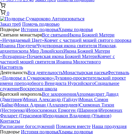
0
Авторизоваться
Заказ треб
Помочь подворью
Подворье
История подворья
Храмы подворья
Святыни монастыря
Все святыни
Икона Божией Матери
«Неувядаемый Цвет»
Ковчег с частицей мощей святого пророка
Иоанна Предтечи
Чудотворная икона святителя Николая,
архиепископа Мир Ликийских
Икона Божией Матери
«Всецарица»
Почаевская икона Божией Матери
Ковчег с
частицей мощей святителя Иоанна Милостивого
Настоятель
Деятельность
Вся деятельность
Монастырская пасека
Фестиваль
«Подворье в Сумароково»
Духовно-просветительский проект
имени преподобного Венедикта Нурсийского
Социальное
служение
Воскресная школа
Братский некрополь
Все захоронения
Архимандрит Давид
(Дмитриев)
Монах Александр (Гайдэу)
Монах Симон
(Байко)
Монах Адриан (Аллахвердиев)
Схимонах Тихон
(Нестеренко)
Иеросхимонах Ермоген (Шаринов)
Иеромонах
Филарет (Герасимов)
Иеродиакон Владимир (Ульянов)
Контакты
Расписание богослужений
Поможем вместе
Наша продукция
Подворье
История подворья
Храмы подворья