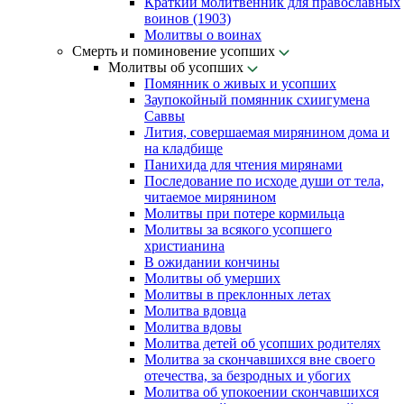
Краткий молитвенник для православных
воинов (1903)
Молитвы о воинах
Смерть и поминовение усопших
Молитвы об усопших
Помянник о живых и усопших
Заупокойный помянник схиигумена
Саввы
Лития, совершаемая мирянином дома и
на кладбище
Панихида для чтения мирянами
Последование по исходе души от тела,
читаемое мирянином
Молитвы при потере кормильца
Молитвы за всякого усопшего
христианина
В ожидании кончины
Молитвы об умерших
Молитвы в преклонных летах
Молитва вдовца
Молитва вдовы
Молитва детей об усопших родителях
Молитва за скончавшихся вне своего
отечества, за безродных и убогих
Молитва об упокоении скончавшихся