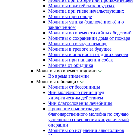
Молитва при потере или пропаже вещей
Молитвы о житейских неудачах
Молитва при гневе начальствующих
Молитвы при голоде
Молитвы узника (заключённого) и о
заключённом
Молитвы во время стихийных бедствий
Молитвы о сохранении дома от пожара
Молитвы на всякую немощь
Молитвы в тревоге за будущее
Молитвы в опасности от диких зверей
Молитвы при нападении собак
Молитва от обидчика
Молитвы во время эпидемии
Во время эпидемии
Молитвы о болящих
Молитвы от бессонницы
Чин молебного пения пред
хирургическим действием
Чин благословения лечебницы
Прошение и молитва для
благодарственного молебна по случаю
успешного совершения хирургической
операции
Молитвы об исцелении алкоголиков