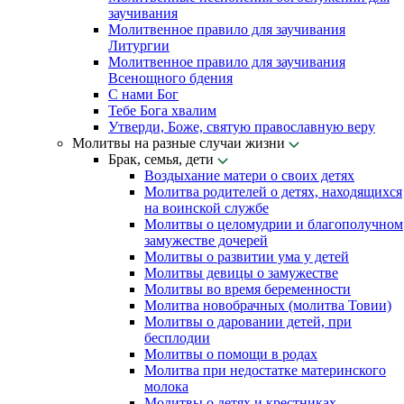
заучивания
Молитвенное правило для заучивания
Литургии
Молитвенное правило для заучивания
Всенощного бдения
С нами Бог
Тебе Бога хвалим
Утверди, Боже, святую православную веру
Молитвы на разные случаи жизни
Брак, семья, дети
Воздыхание матери о своих детях
Молитва родителей о детях, находящихся
на воинской службе
Молитвы о целомудрии и благополучном
замужестве дочерей
Молитвы о развитии ума у детей
Молитвы девицы о замужестве
Молитвы во время беременности
Молитва новобрачных (молитва Товии)
Молитвы о даровании детей, при
бесплодии
Молитвы о помощи в родах
Молитва при недостатке материнского
молока
Молитвы о детях и крестниках