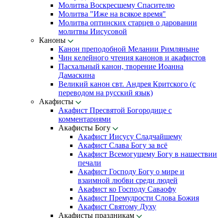
Молитва Воскресшему Спасителю
Молитва "Иже на всякое время"
Молитва оптинских старцев о даровании
молитвы Иисусовой
Каноны
Канон преподобной Мелании Римляныне
Чин келейного чтения канонов и акафистов
Пасхальный канон, творение Иоанна
Дамаскина
Великий канон свт. Андрея Критского (с
переводом на русский язык)
Акафисты
Акафист Пресвятой Богородице с
комментариями
Акафисты Богу
Акафист Иисусу Сладчайшему
Акафист Слава Богу за всё
Акафист Всемогущему Богу в нашествии
печали
Акафист Господу Богу о мире и
взаимной любви среди людей
Акафист ко Господу Саваофу
Акафист Премудрости Слова Божия
Акафист Святому Духу
Акафисты праздникам