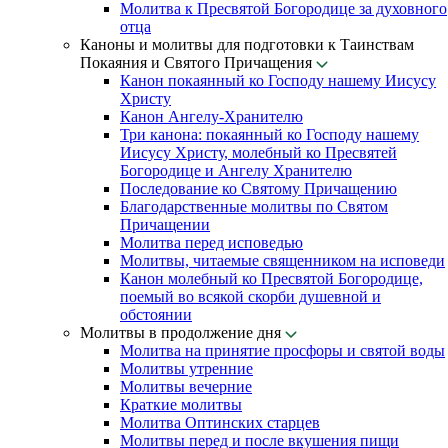
Молитва к Пресвятой Богородице за духовного
отца
Каноны и молитвы для подготовки к Таинствам
Покаяния и Святого Причащения
Канон покаянный ко Господу нашему Иисусу
Христу
Канон Ангелу-Хранителю
Три канона: покаянный ко Господу нашему
Иисусу Христу, молебный ко Пресвятей
Богородице и Ангелу Хранителю
Последование ко Святому Причащению
Благодарственные молитвы по Святом
Причащении
Молитва перед исповедью
Молитвы, читаемые священником на исповеди
Канон молебный ко Пресвятой Богородице,
поемый во всякой скорби душевной и
обстоянии
Молитвы в продолжение дня
Молитва на принятие просфоры и святой воды
Молитвы утренние
Молитвы вечерние
Краткие молитвы
Молитва Оптинских старцев
Молитвы перед и после вкушения пищи