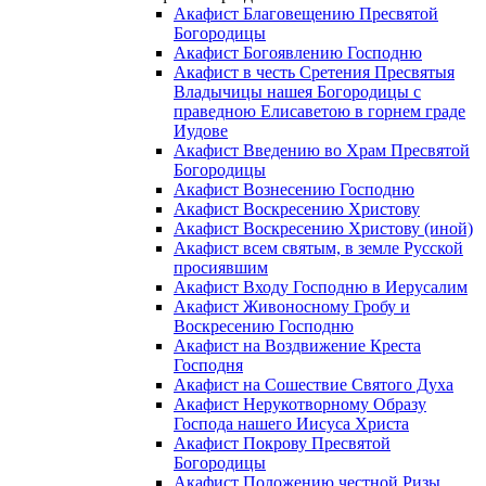
Акафист Благовещению Пресвятой
Богородицы
Акафист Богоявлению Господню
Акафист в честь Сретения Пресвятыя
Владычицы нашея Богородицы с
праведною Елисаветою в горнем граде
Иудове
Акафист Введению во Храм Пресвятой
Богородицы
Акафист Вознесению Господню
Акафист Воскресению Христову
Акафист Воскресению Христову (иной)
Акафист всем святым, в земле Русской
просиявшим
Акафист Входу Господню в Иерусалим
Акафист Живоносному Гробу и
Воскресению Господню
Акафист на Воздвижение Креста
Господня
Акафист на Сошествие Святого Духа
Акафист Нерукотворному Образу
Господа нашего Иисуса Христа
Акафист Покрову Пресвятой
Богородицы
Акафист Положению честной Ризы