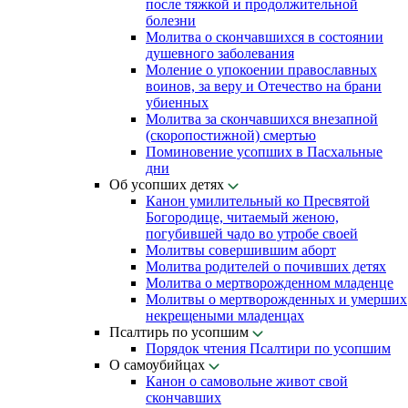
после тяжкой и продолжительной
болезни
Молитва о скончавшихся в состоянии
душевного заболевания
Моление о упокоении православных
воинов, за веру и Отечество на брани
убиенных
Молитва за скончавшихся внезапной
(скоропостижной) смертью
Поминовение усопших в Пасхальные
дни
Об усопших детях
Канон умилительный ко Пресвятой
Богородице, читаемый женою,
погубившей чадо во утробе своей
Молитвы совершившим аборт
Молитва родителей о почивших детях
Молитва о мертворожденном младенце
Молитвы о мертворожденных и умерших
некрещеными младенцах
Псалтирь по усопшим
Порядок чтения Псалтири по усопшим
О самоубийцах
Канон о самовольне живот свой
скончавших