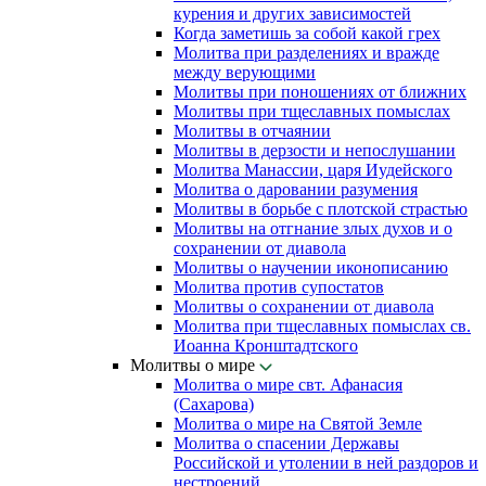
курения и других зависимостей
Когда заметишь за собой какой грех
Молитва при разделениях и вражде
между верующими
Молитвы при поношениях от ближних
Молитвы при тщеславных помыслах
Молитвы в отчаянии
Молитвы в дерзости и непослушании
Молитва Манассии, царя Иудейского
Молитва о даровании разумения
Молитвы в борьбе с плотской страстью
Молитвы на отгнание злых духов и о
сохранении от диавола
Молитвы о научении иконописанию
Молитва против супостатов
Молитвы о сохранении от диавола
Молитва при тщеславных помыслах св.
Иоанна Кронштадтского
Молитвы о мире
Молитва о мире свт. Афанасия
(Сахарова)
Молитва о мире на Святой Земле
Молитва о спасении Державы
Российской и утолении в ней раздоров и
нестроений