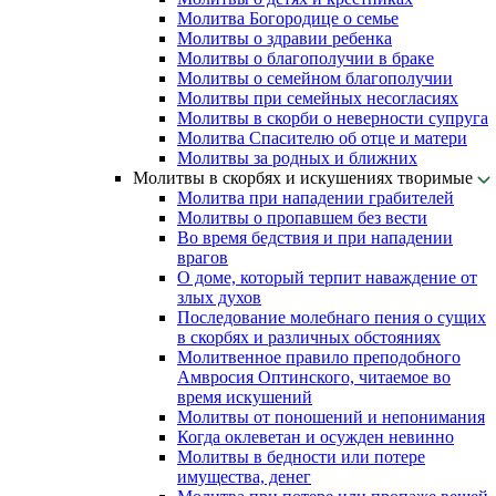
Молитва Богородице о семье
Молитвы о здравии ребенка
Молитвы о благополучии в браке
Молитвы о семейном благополучии
Молитвы при семейных несогласиях
Молитвы в скорби о неверности супруга
Молитва Спасителю об отце и матери
Молитвы за родных и ближних
Молитвы в скорбях и искушениях творимые
Молитва при нападении грабителей
Молитвы о пропавшем без вести
Во время бедствия и при нападении
врагов
О доме, который терпит наваждение от
злых духов
Последование молебнаго пения о сущих
в скорбях и различных обстояниях
Молитвенное правило преподобного
Амвросия Оптинского, читаемое во
время искушений
Молитвы от поношений и непонимания
Когда оклеветан и осужден невинно
Молитвы в бедности или потере
имущества, денег