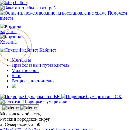
0
Заказ треб
Поможем
вместе
Корзина
Корзина
Кабинет
Контакты
Православный путеводитель
Молитвослов
Блог
Вопросы настоятелю
Московская область,
Рузский городской округ,
д. Сумароково, д. 50
+7 903 770 23 40
Заказ треб
Помочь подворью