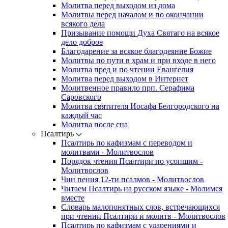
Молитва перед выходом из дома
Молитвы перед началом и по окончании
всякого дела
Призывание помощи Духа Святаго на всякое
дело доброе
Благодарение за всякое благодеяние Божие
Молитвы по пути в храм и при входе в него
Молитва пред и по чтении Евангелия
Молитва перед выходом в Интернет
Молитвенное правило прп. Серафима
Саровского
Молитва святителя Иосафа Белгородского на
каждый час
Молитва после сна
Псалтирь
Псалтирь по кафизмам с переводом и
молитвами - Молитвослов
Порядок чтения Псалтири по усопшим -
Молитвослов
Чин пения 12-ти псалмов - Молитвослов
Читаем Псалтирь на русском языке - Молимся
вместе
Словарь малопонятных слов, встречающихся
при чтении Псалтири и молитв - Молитвослов
Псалтирь по кафизмам с ударениями и