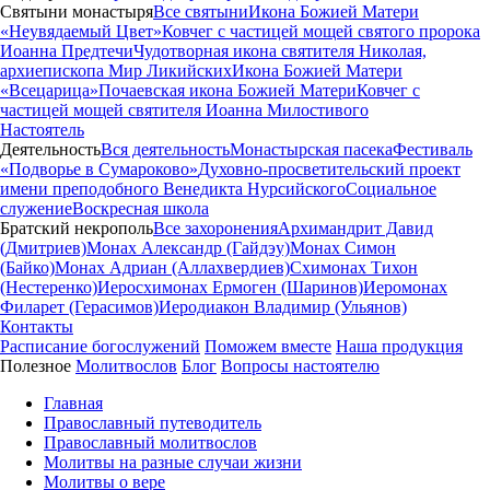
Святыни монастыря
Все святыни
Икона Божией Матери
«Неувядаемый Цвет»
Ковчег с частицей мощей святого пророка
Иоанна Предтечи
Чудотворная икона святителя Николая,
архиепископа Мир Ликийских
Икона Божией Матери
«Всецарица»
Почаевская икона Божией Матери
Ковчег с
частицей мощей святителя Иоанна Милостивого
Настоятель
Деятельность
Вся деятельность
Монастырская пасека
Фестиваль
«Подворье в Сумароково»
Духовно-просветительский проект
имени преподобного Венедикта Нурсийского
Социальное
служение
Воскресная школа
Братский некрополь
Все захоронения
Архимандрит Давид
(Дмитриев)
Монах Александр (Гайдэу)
Монах Симон
(Байко)
Монах Адриан (Аллахвердиев)
Схимонах Тихон
(Нестеренко)
Иеросхимонах Ермоген (Шаринов)
Иеромонах
Филарет (Герасимов)
Иеродиакон Владимир (Ульянов)
Контакты
Расписание богослужений
Поможем вместе
Наша продукция
Полезное
Молитвослов
Блог
Вопросы настоятелю
Главная
Православный путеводитель
Православный молитвослов
Молитвы на разные случаи жизни
Молитвы о вере