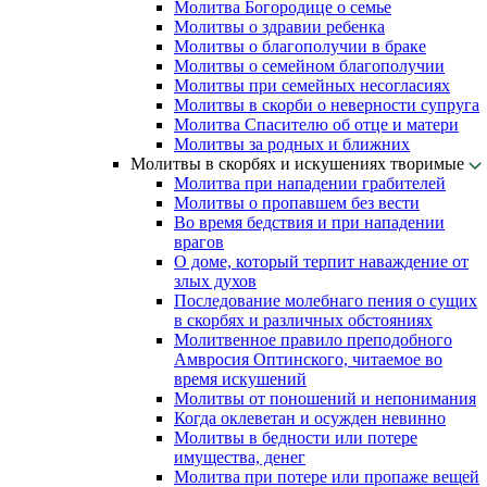
Молитва Богородице о семье
Молитвы о здравии ребенка
Молитвы о благополучии в браке
Молитвы о семейном благополучии
Молитвы при семейных несогласиях
Молитвы в скорби о неверности супруга
Молитва Спасителю об отце и матери
Молитвы за родных и ближних
Молитвы в скорбях и искушениях творимые
Молитва при нападении грабителей
Молитвы о пропавшем без вести
Во время бедствия и при нападении
врагов
О доме, который терпит наваждение от
злых духов
Последование молебнаго пения о сущих
в скорбях и различных обстояниях
Молитвенное правило преподобного
Амвросия Оптинского, читаемое во
время искушений
Молитвы от поношений и непонимания
Когда оклеветан и осужден невинно
Молитвы в бедности или потере
имущества, денег
Молитва при потере или пропаже вещей