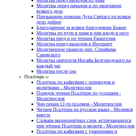
Молитва перед выходом из дома
Молитвы перед началом и по окончании
всякого дела
Призывание помощи Духа Святаго на всякое
дело доброе
Благодарение за всякое благодеяние Божие
Молитвы по пути в храм и при входе в него
Молитва пред и по чтении Евангелия
Молитва перед выходом в Интернет
Молитвенное правило прп. Серафима
Саровского
Молитва святителя Иосафа Белгородского на
каждый час
Молитва после сна
Псалтирь
Псалтирь по кафизмам с переводом и
молитвами - Молитвослов
Порядок чтения Псалтири по усопшим -
Молитвослов
Чин пения 12-ти псалмов - Молитвослов
Читаем Псалтирь на русском языке - Молимся
вместе
Словарь малопонятных слов, встречающихся
при чтении Псалтири и молитв - Молитвослов
Псалтирь по кафизмам с ударениями и