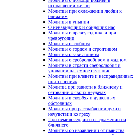
Молитвы о помощи Божией в
исправлении жизни
Молитвы при охлаждении любви к
ближним
Молитвы в унынии
О ненавидящих и обидящих нас
Молитвы о чревоугоднике и при
чревоугодии
Молитвы о злобном
Молитвы о гордом и строптивом
Молитвы о завистливом
Молитвы о сребролюбивом и жадном
Молитвы в страсти сребролюбия и
уповании на земное стяжание
Молитвы при клевете и несправедливых
притеснениях
Молитва при зависти к ближнему и
сетовании о своих неудачах
Молитвы в скорбях и душевных
обстояниях
Молитвы при расслаблении духа и
нечувствии ко греху
При немилосердии и раздражении на
ближнего
Молитвы об избавлении от пьянства,