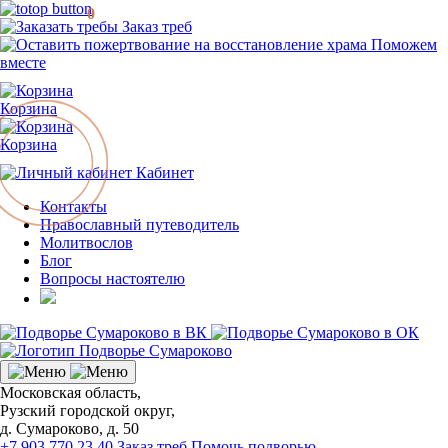
0
Заказ треб
Поможем
вместе
Корзина
Корзина
Кабинет
Контакты
Православный путеводитель
Молитвослов
Блог
Вопросы настоятелю
Московская область,
Рузский городской округ,
д. Сумароково, д. 50
+7 903 770 23 40
Заказ треб
Помочь подворью