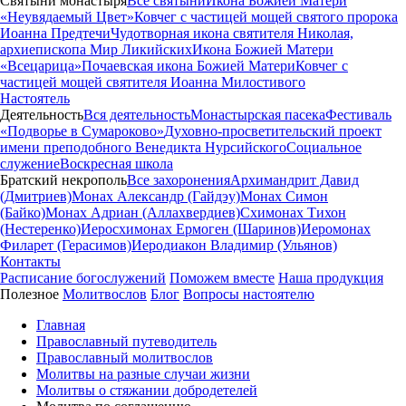
Святыни монастыря
Все святыни
Икона Божией Матери
«Неувядаемый Цвет»
Ковчег с частицей мощей святого пророка
Иоанна Предтечи
Чудотворная икона святителя Николая,
архиепископа Мир Ликийских
Икона Божией Матери
«Всецарица»
Почаевская икона Божией Матери
Ковчег с
частицей мощей святителя Иоанна Милостивого
Настоятель
Деятельность
Вся деятельность
Монастырская пасека
Фестиваль
«Подворье в Сумароково»
Духовно-просветительский проект
имени преподобного Венедикта Нурсийского
Социальное
служение
Воскресная школа
Братский некрополь
Все захоронения
Архимандрит Давид
(Дмитриев)
Монах Александр (Гайдэу)
Монах Симон
(Байко)
Монах Адриан (Аллахвердиев)
Схимонах Тихон
(Нестеренко)
Иеросхимонах Ермоген (Шаринов)
Иеромонах
Филарет (Герасимов)
Иеродиакон Владимир (Ульянов)
Контакты
Расписание богослужений
Поможем вместе
Наша продукция
Полезное
Молитвослов
Блог
Вопросы настоятелю
Главная
Православный путеводитель
Православный молитвослов
Молитвы на разные случаи жизни
Молитвы о стяжании добродетелей