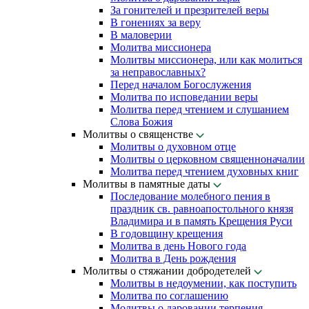
За гонителей и презрителей веры
В гонениях за веру
В маловерии
Молитва миссионера
Молитвы миссионера, или как молиться
за неправославных?
Перед началом Богослужения
Молитва по исповедании веры
Молитва перед чтением и слушанием
Слова Божия
Молитвы о священстве
Молитвы о духовном отце
Молитвы о церковном священноначалии
Молитва перед чтением духовных книг
Молитвы в памятные даты
Последование молебного пения в
праздник св. равноапостольного князя
Владимира и в память Крещения Руси
В годовщину крещения
Молитва в день Нового года
Молитва в День рождения
Молитвы о стяжании добродетелей
Молитвы в недоумении, как поступить
Молитва по соглашению
Молитвы о даровании терпения