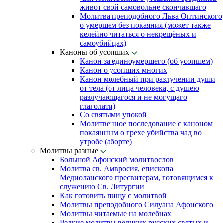
живот свой самовольне скончавшаго
Молитва преподобного Льва Оптинского
о умершем без покаяния (может также
келейно читаться о некрещёных и
самоубийцах)
Каноны об усопших
Канон за единоумершего (об усопшем)
Канон о усопших многих
Канон молебный при разлучении души
от тела (от лица человека, с душею
разлучающагося и не могущаго
глаголати)
Со святыми упокой
Молитвенное последование с каноном
покаянным о грехе убийства чад во
утробе (аборте)
Молитвы разные
Большой Афонский молитвослов
Молитва св. Амвросия, епископа
Медиоланского пресвитерам, готовящимся к
служению Св. Литургии
Как готовить пищу с молитвой
Молитвы преподобного Силуана Афонского
Молитвы читаемые на молебнах
Редкие молитвы великих русских святых и