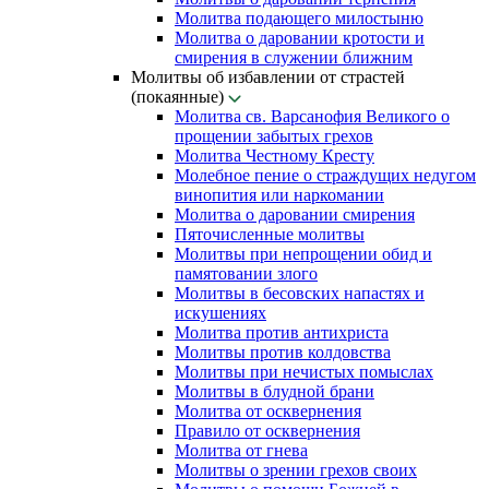
Молитва подающего милостыню
Молитва о даровании кротости и
смирения в служении ближним
Молитвы об избавлении от страстей
(покаянные)
Молитва св. Варсанофия Великого о
прощении забытых грехов
Молитва Честному Кресту
Молебное пение о страждущих недугом
винопития или наркомании
Молитва о даровании смирения
Пяточисленные молитвы
Молитвы при непрощении обид и
памятовании злого
Молитвы в бесовских напастях и
искушениях
Молитва против антихриста
Молитвы против колдовства
Молитвы при нечистых помыслах
Молитвы в блудной брани
Молитва от осквернения
Правило от осквернения
Молитва от гнева
Молитвы о зрении грехов своих