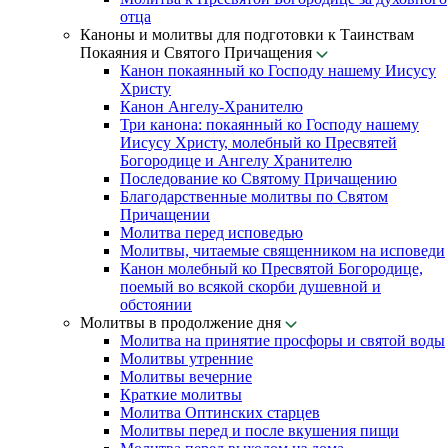
отца
Каноны и молитвы для подготовки к Таинствам
Покаяния и Святого Причащения
Канон покаянный ко Господу нашему Иисусу
Христу
Канон Ангелу-Хранителю
Три канона: покаянный ко Господу нашему
Иисусу Христу, молебный ко Пресвятей
Богородице и Ангелу Хранителю
Последование ко Святому Причащению
Благодарственные молитвы по Святом
Причащении
Молитва перед исповедью
Молитвы, читаемые священником на исповеди
Канон молебный ко Пресвятой Богородице,
поемый во всякой скорби душевной и
обстоянии
Молитвы в продолжение дня
Молитва на принятие просфоры и святой воды
Молитвы утренние
Молитвы вечерние
Краткие молитвы
Молитва Оптинских старцев
Молитвы перед и после вкушения пищи