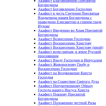
Акафист Благовещению Пресвятой
Богородицы
Акафист Богоявлению Господню
Акафист в честь Сретения Пресвятыя
Владычицы нашея Богородицы с
праведною Елисаветою в горнем граде
Иудове
Акафист Введению во Храм Пресвятой
Богородицы
Акафист Вознесению Господню
Акафист Воскресению Христову
Акафист Воскресению Христову (иной)
Акафист всем святым, в земле Русской
просиявшим
Акафист Входу Господню в Иерусалим
Акафист Живоносному Гробу и
Воскресению Господню
Акафист на Воздвижение Креста
Господня
Акафист на Сошествие Святого Духа
Акафист Нерукотворному Образу
Господа нашего Иисуса Христа
Акафист Покрову Пресвятой
Богородицы
Акафист Положению честной Ризы