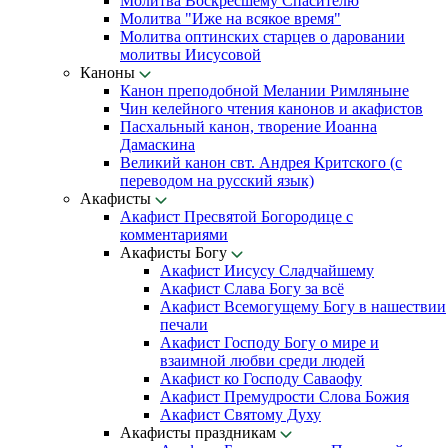
Молитва Воскресшему Спасителю
Молитва "Иже на всякое время"
Молитва оптинских старцев о даровании
молитвы Иисусовой
Каноны
Канон преподобной Мелании Римляныне
Чин келейного чтения канонов и акафистов
Пасхальный канон, творение Иоанна
Дамаскина
Великий канон свт. Андрея Критского (с
переводом на русский язык)
Акафисты
Акафист Пресвятой Богородице с
комментариями
Акафисты Богу
Акафист Иисусу Сладчайшему
Акафист Слава Богу за всё
Акафист Всемогущему Богу в нашествии
печали
Акафист Господу Богу о мире и
взаимной любви среди людей
Акафист ко Господу Саваофу
Акафист Премудрости Слова Божия
Акафист Святому Духу
Акафисты праздникам