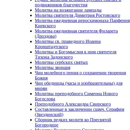
подвижников благочестия
Молитва на возжигание лампады
Молитва святителя Димитрия Ростовского
Молитва ежедневная иеросхимонаха Парфения
Киевского
Молитва ежедневная святителя Филарета
(Дроздова)
Молитвы св. праведного Иоанна
Кронштадтского
Молитвы и Богомыслия к ним святителя
Тихона Задонского
Молитвы сербских святых
Молитвы звонаря
Чин молебного пения о сохранении творения
Божия
Чин обедницы (часы и изобразительны) для
мирян
Молитвы преподобного Симеона Нового
Богослова
Преподобного Александра Свирского
Составленные в заключении сщмч. Серафим
(Звездинский)
Сборник редких молитв ко Пресвятой
Богородице