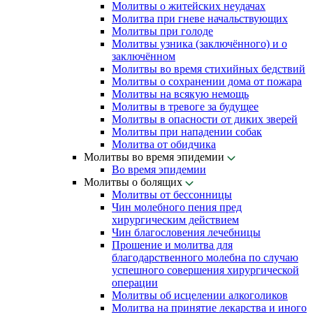
Молитвы о житейских неудачах
Молитва при гневе начальствующих
Молитвы при голоде
Молитвы узника (заключённого) и о
заключённом
Молитвы во время стихийных бедствий
Молитвы о сохранении дома от пожара
Молитвы на всякую немощь
Молитвы в тревоге за будущее
Молитвы в опасности от диких зверей
Молитвы при нападении собак
Молитва от обидчика
Молитвы во время эпидемии
Во время эпидемии
Молитвы о болящих
Молитвы от бессонницы
Чин молебного пения пред
хирургическим действием
Чин благословения лечебницы
Прошение и молитва для
благодарственного молебна по случаю
успешного совершения хирургической
операции
Молитвы об исцелении алкоголиков
Молитва на принятие лекарства и иного