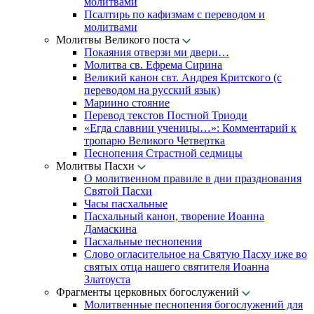
молитвами
Псалтирь по кафизмам с переводом и
молитвами
Молитвы Великого поста
Покаяния отверзи ми двери…
Молитва св. Ефрема Сирина
Великий канон свт. Андрея Критского (с
переводом на русский язык)
Мариино стояние
Перевод текстов Постной Триоди
«Егда славнии ученицы…»: Комментарий к
тропарю Великого Четвертка
Песнопения Страстной седмицы
Молитвы Пасхи
О молитвенном правиле в дни празднования
Святой Пасхи
Часы пасхальные
Пасхальный канон, творение Иоанна
Дамаскина
Пасхальные песнопения
Слово огласительное на Святую Пасху иже во
святых отца нашего святителя Иоанна
Златоуста
Фрагменты церковных богослужений
Молитвенные песнопения богослужений для