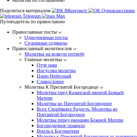
Молитва по соглашению
Поделиться материалом
ВКонтакте
Одноклассники
Telegram
Max
Путеводитель по православию
Православные посты
Однодневные посты
Сплошные седмицы
Православный молитвослов
Молитвы на всякую потребу
Главные молитвы
Отче наш
Иисусова молитва
Царю Небесный
Славословие
Молитвы К Пресвятой Богородице
Молитвы пред Казанской иконой Божьей
Матери
Молитвы ко Пресвятой Богородице
Всех Скорбящих Радость. Молитвы ко
Пресвятой Богородице
Молитвы перед иконами Божией Матери
Богородичное правило
Вопль к Богоматери
Молитва к Пресвятой Богородице за духовного