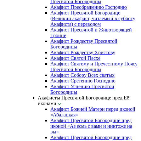
Пресвятой Богородицы
Акафист Преображению Господню
Акафист Пресвятой Богородице
(Великий акафист, читаемый в субботу
Акафиста) с переводом
Акафист Пресвятой и Животворящей
Троице
Акафист Рождеству Пресвятой
Богородицы
Акафист Рождеству Христову
Акафист Святой Пасхе
Акафист Святому и Пречестному Поясу
Пресвятой Богородицы
Акафист Собору Всех святых
Акафист Сретению Господню
Акафист Успению Пресвятой
Богородицы
Акафисты Пресвятой Богородице пред Её
иконами
Акафист Божией Матери перед иконой
«Абалацкая»
Акафист Пресвятой Богородице пред
иконой «Аз есмь с вами и никтоже на
вы»
Акафист Пресвятой Богородице пред