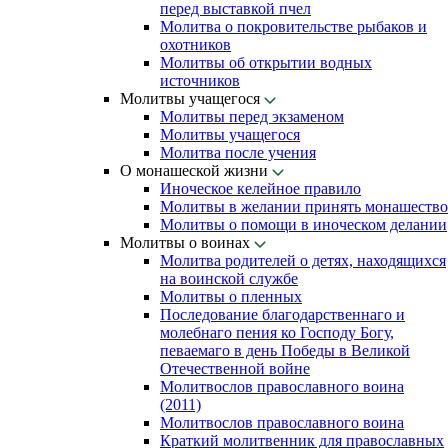
перед выставкой пчел
Молитва о покровительстве рыбаков и
охотников
Молитвы об открытии водных
источников
Молитвы учащегося
Молитвы перед экзаменом
Молитвы учащегося
Молитва после учения
О монашеской жизни
Иноческое келейное правило
Молитвы в желании принять монашество
Молитвы о помощи в иноческом делании
Молитвы о воинах
Молитва родителей о детях, находящихся
на воинской службе
Молитвы о пленных
Последование благодарственнаго и
молебнаго пения ко Господу Богу,
певаемаго в день Победы в Великой
Отечественной войне
Молитвослов православного воина
(2011)
Молитвослов православного воина
Краткий молитвенник для православных