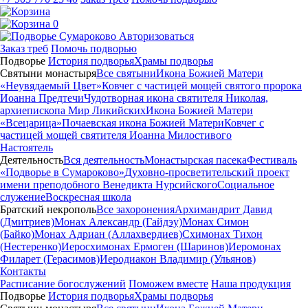
0
Авторизоваться
Заказ треб
Помочь подворью
Подворье
История подворья
Храмы подворья
Святыни монастыря
Все святыни
Икона Божией Матери
«Неувядаемый Цвет»
Ковчег с частицей мощей святого пророка
Иоанна Предтечи
Чудотворная икона святителя Николая,
архиепископа Мир Ликийских
Икона Божией Матери
«Всецарица»
Почаевская икона Божией Матери
Ковчег с
частицей мощей святителя Иоанна Милостивого
Настоятель
Деятельность
Вся деятельность
Монастырская пасека
Фестиваль
«Подворье в Сумароково»
Духовно-просветительский проект
имени преподобного Венедикта Нурсийского
Социальное
служение
Воскресная школа
Братский некрополь
Все захоронения
Архимандрит Давид
(Дмитриев)
Монах Александр (Гайдэу)
Монах Симон
(Байко)
Монах Адриан (Аллахвердиев)
Схимонах Тихон
(Нестеренко)
Иеросхимонах Ермоген (Шаринов)
Иеромонах
Филарет (Герасимов)
Иеродиакон Владимир (Ульянов)
Контакты
Расписание богослужений
Поможем вместе
Наша продукция
Подворье
История подворья
Храмы подворья