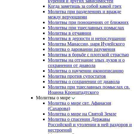
курения и других зависимостей
Когда заметишь за собой какой грех
Молитва при разделениях и вражде
между верующими
Молитвы при поношениях от ближних
Молитвы при тщеславных помыслах
Молитвы в отчаянии
Молитвы в дерзости и непослушании
Молитва Манассии, царя Иудейского
Молитва о даровании разумения
Молитвы в борьбе с плотской страстью
Молитвы на отгнание злых духов и о
сохранении от диавола
Молитвы о научении иконописанию
Молитва против супостатов
Молитвы о сохранении от диавола
Молитва при тщеславных помыслах св.
Иоанна Кронштадтского
Молитвы о мире
Молитва о мире свт. Афанасия
(Сахарова)
Молитва о мире на Святой Земле
Молитва о спасении Державы
Российской и утолении в ней раздоров и
нестроений