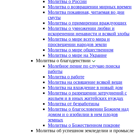
Молитвы о России
Молитва о возвращении мирных времен
Молитва покаянная, читаемая во дни
смуты
Молитвы о примирении враждующих
Молитвы о умножении любви и
искоренении ненависти и всякой злобы
Молитвы о мире всего мира и
просвещении народов земли
Молитвы о мире общественном
Молитвы о мире на Украине
Молитвы о благоденствии
Молебное пение по случаю поиска
работы
Молитва о работе
Молитва на освящение всякой вещи
Молитва на вхождение в новый дом
Молитвы о разрешении затруднений с
жильем и в иных житейских нуждах
Молитва от безработицы
Молитвы о благословении Божием над
домом и о изобилии в нем плодов
земных
Молитвы о Божественном покрове
Молитвы об успешном земледелии и промысле