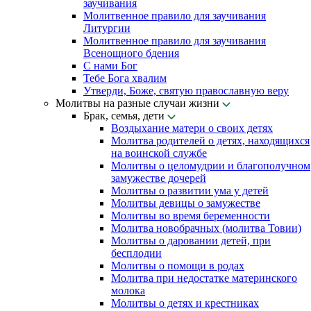
заучивания
Молитвенное правило для заучивания
Литургии
Молитвенное правило для заучивания
Всенощного бдения
С нами Бог
Тебе Бога хвалим
Утверди, Боже, святую православную веру
Молитвы на разные случаи жизни
Брак, семья, дети
Воздыхание матери о своих детях
Молитва родителей о детях, находящихся
на воинской службе
Молитвы о целомудрии и благополучном
замужестве дочерей
Молитвы о развитии ума у детей
Молитвы девицы о замужестве
Молитвы во время беременности
Молитва новобрачных (молитва Товии)
Молитвы о даровании детей, при
бесплодии
Молитвы о помощи в родах
Молитва при недостатке материнского
молока
Молитвы о детях и крестниках