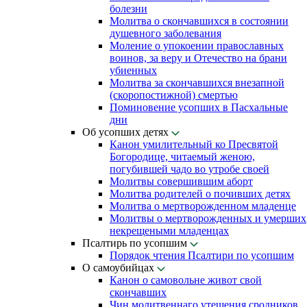
болезни
Молитва о скончавшихся в состоянии
душевного заболевания
Моление о упокоении православных
воинов, за веру и Отечество на брани
убиенных
Молитва за скончавшихся внезапной
(скоропостижной) смертью
Поминовение усопших в Пасхальные
дни
Об усопших детях
Канон умилительный ко Пресвятой
Богородице, читаемый женою,
погубившей чадо во утробе своей
Молитвы совершившим аборт
Молитва родителей о почивших детях
Молитва о мертворожденном младенце
Молитвы о мертворожденных и умерших
некрещеными младенцах
Псалтирь по усопшим
Порядок чтения Псалтири по усопшим
О самоубийцах
Канон о самовольне живот свой
скончавших
Чин молитвеннаго утешения сродников