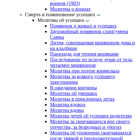
воинов (1903)
Молитвы о воинах
Смерть и поминовение усопших
Молитвы об усопших
Помянник о живых и усопших
Заупокойный помянник схиигумена
Саввы
Лития, совершаемая мирянином дома и
на кладбище
Панихида для чтения мирянами
Последование по исходе души от тела,
читаемое мирянином
Молитвы при потере кормильца
Молитвы за всякого усопшего
христианина
В ожидании кончины
Молитвы об умерших
Молитвы в преклонных летах
Молитва вдовца
Молитва вдовы
Молитва детей об усопших родителях
Молитва за скончавшихся вне своего
отечества, за безродных и убогих
Молитва об упокоении скончавшихся
после тяжкой и продолжительной