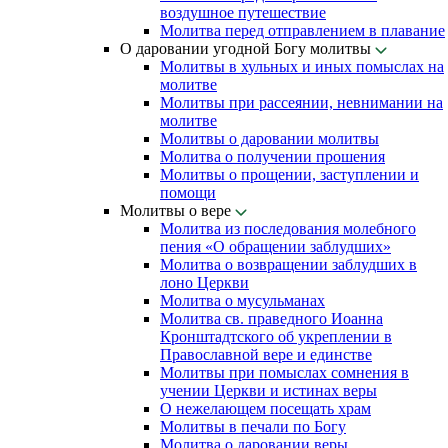
воздушное путешествие
Молитва перед отправлением в плавание
О даровании угодной Богу молитвы
Молитвы в хульных и иных помыслах на
молитве
Молитвы при рассеянии, невнимании на
молитве
Молитвы о даровании молитвы
Молитва о получении прошения
Молитвы о прощении, заступлении и
помощи
Молитвы о вере
Молитва из последования молебного
пения «О обращении заблудших»
Молитва о возвращении заблудших в
лоно Церкви
Молитва о мусульманах
Молитва св. праведного Иоанна
Кронштадтского об укреплении в
Православной вере и единстве
Молитвы при помыслах сомнения в
учении Церкви и истинах веры
О нежелающем посещать храм
Молитвы в печали по Богу
Молитва о даровании веры