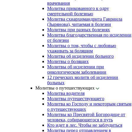
врачевания
Молитва прикованного к одру
смертельной болезнью
Молитва схиархимандрита Гавриила
(Зырянова), читаемая в болезни
Молитвы при разных болезнях
Молитва благодарственная по исцелении
от болезни
Молитвы о том, чтобы с любовью
ухаживать за болящим
Молитва об исцелении больного
Молитвы о болящих
Молитвы об исцелении при
онкологическом заболевании
12 греческих молитв об исцелении
больных
Молитвы о путешествующих
Молитва водителя
Молитвы путешествующего
Молитва ко Господу и некоторым святым
о путешествующих
Молитвы ко Пресвятой Богородице от
человека, собирающегося в путь
Кто идет в лес. Чтобы не заблудиться
Молитва перед отправлением в