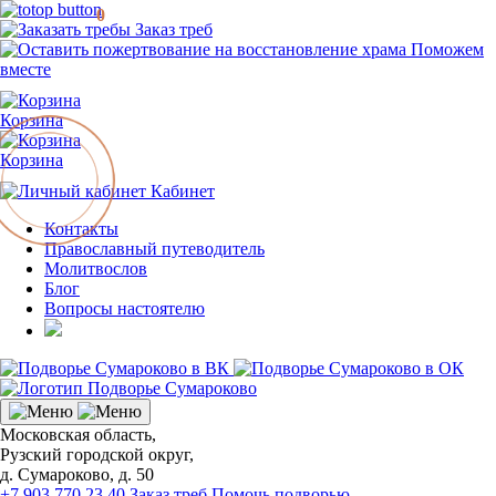
0
Заказ треб
Поможем
вместе
Корзина
Корзина
Кабинет
Контакты
Православный путеводитель
Молитвослов
Блог
Вопросы настоятелю
Московская область,
Рузский городской округ,
д. Сумароково, д. 50
+7 903 770 23 40
Заказ треб
Помочь подворью