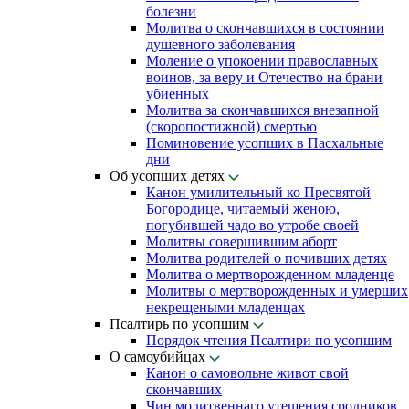
болезни
Молитва о скончавшихся в состоянии
душевного заболевания
Моление о упокоении православных
воинов, за веру и Отечество на брани
убиенных
Молитва за скончавшихся внезапной
(скоропостижной) смертью
Поминовение усопших в Пасхальные
дни
Об усопших детях
Канон умилительный ко Пресвятой
Богородице, читаемый женою,
погубившей чадо во утробе своей
Молитвы совершившим аборт
Молитва родителей о почивших детях
Молитва о мертворожденном младенце
Молитвы о мертворожденных и умерших
некрещеными младенцах
Псалтирь по усопшим
Порядок чтения Псалтири по усопшим
О самоубийцах
Канон о самовольне живот свой
скончавших
Чин молитвеннаго утешения сродников