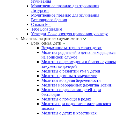
заучивания
Молитвенное правило для заучивания
Литургии
Молитвенное правило для заучивания
Всенощного бдения
С нами Бог
Тебе Бога хвалим
Утверди, Боже, святую православную веру
Молитвы на разные случаи жизни
Брак, семья, дети
Воздыхание матери о своих детях
Молитва родителей о детях, находящихся
на воинской службе
Молитвы о целомудрии и благополучном
замужестве дочерей
Молитвы о развитии ума у детей
Молитвы девицы о замужестве
Молитвы во время беременности
Молитва новобрачных (молитва Товии)
Молитвы о даровании детей, при
бесплодии
Молитвы о помощи в родах
Молитва при недостатке материнского
молока
Молитвы о детях и крестниках