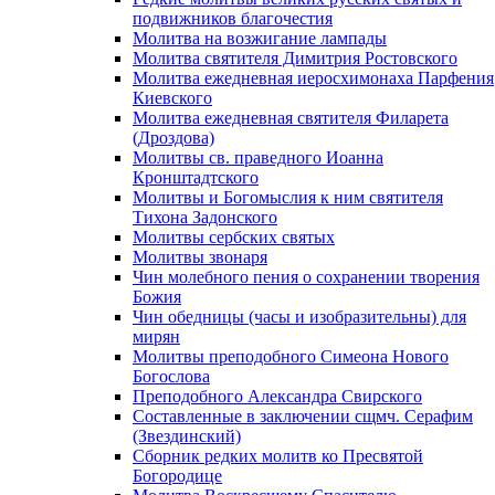
подвижников благочестия
Молитва на возжигание лампады
Молитва святителя Димитрия Ростовского
Молитва ежедневная иеросхимонаха Парфения
Киевского
Молитва ежедневная святителя Филарета
(Дроздова)
Молитвы св. праведного Иоанна
Кронштадтского
Молитвы и Богомыслия к ним святителя
Тихона Задонского
Молитвы сербских святых
Молитвы звонаря
Чин молебного пения о сохранении творения
Божия
Чин обедницы (часы и изобразительны) для
мирян
Молитвы преподобного Симеона Нового
Богослова
Преподобного Александра Свирского
Составленные в заключении сщмч. Серафим
(Звездинский)
Сборник редких молитв ко Пресвятой
Богородице