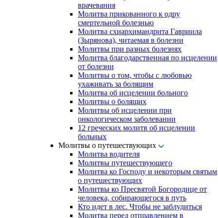
врачевания
Молитва прикованного к одру
смертельной болезнью
Молитва схиархимандрита Гавриила
(Зырянова), читаемая в болезни
Молитвы при разных болезнях
Молитва благодарственная по исцелении
от болезни
Молитвы о том, чтобы с любовью
ухаживать за болящим
Молитва об исцелении больного
Молитвы о болящих
Молитвы об исцелении при
онкологическом заболевании
12 греческих молитв об исцелении
больных
Молитвы о путешествующих
Молитва водителя
Молитвы путешествующего
Молитва ко Господу и некоторым святым
о путешествующих
Молитвы ко Пресвятой Богородице от
человека, собирающегося в путь
Кто идет в лес. Чтобы не заблудиться
Молитва перед отправлением в