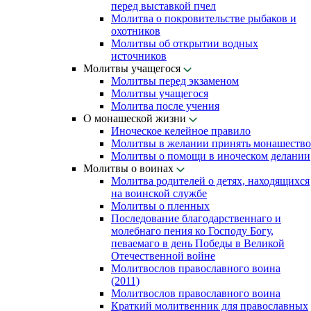
перед выставкой пчел
Молитва о покровительстве рыбаков и
охотников
Молитвы об открытии водных
источников
Молитвы учащегося
Молитвы перед экзаменом
Молитвы учащегося
Молитва после учения
О монашеской жизни
Иноческое келейное правило
Молитвы в желании принять монашество
Молитвы о помощи в иноческом делании
Молитвы о воинах
Молитва родителей о детях, находящихся
на воинской службе
Молитвы о пленных
Последование благодарственнаго и
молебнаго пения ко Господу Богу,
певаемаго в день Победы в Великой
Отечественной войне
Молитвослов православного воина
(2011)
Молитвослов православного воина
Краткий молитвенник для православных