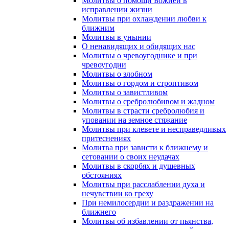
Молитвы о помощи Божией в
исправлении жизни
Молитвы при охлаждении любви к
ближним
Молитвы в унынии
О ненавидящих и обидящих нас
Молитвы о чревоугоднике и при
чревоугодии
Молитвы о злобном
Молитвы о гордом и строптивом
Молитвы о завистливом
Молитвы о сребролюбивом и жадном
Молитвы в страсти сребролюбия и
уповании на земное стяжание
Молитвы при клевете и несправедливых
притеснениях
Молитва при зависти к ближнему и
сетовании о своих неудачах
Молитвы в скорбях и душевных
обстояниях
Молитвы при расслаблении духа и
нечувствии ко греху
При немилосердии и раздражении на
ближнего
Молитвы об избавлении от пьянства,