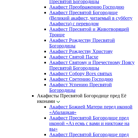
Пресвятой Богородицы
Акафист Преображению Господню
Акафист Пресвятой Богородице
(Великий акафист, читаемый в субботу
Акафиста) с переводом
Акафист Пресвятой и Животворящей
Троице
Акафист Рождеству Пресвятой
Богородицы
Акафист Рождеству Христову
Акафист Святой Пасхе
Акафист Святому и Пречестному Поясу
Пресвятой Богородицы
Акафист Собору Всех святых
Акафист Сретению Господню
Акафист Успению Пресвятой
Богородицы
Акафисты Пресвятой Богородице пред Её
иконами
Акафист Божией Матери перед иконой
«Абалацкая»
Акафист Пресвятой Богородице пред
иконой «Аз есмь с вами и никтоже на
вы»
Акафист Пресвятой Богородице пред