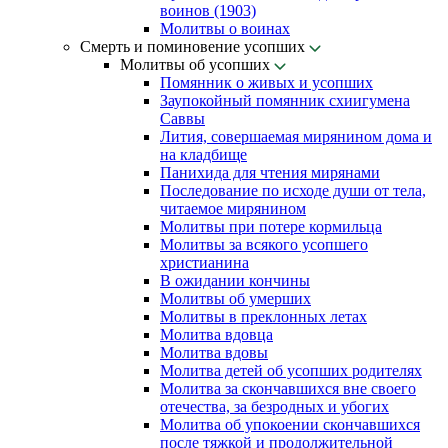
воинов (1903)
Молитвы о воинах
Смерть и поминовение усопших
Молитвы об усопших
Помянник о живых и усопших
Заупокойный помянник схиигумена
Саввы
Лития, совершаемая мирянином дома и
на кладбище
Панихида для чтения мирянами
Последование по исходе души от тела,
читаемое мирянином
Молитвы при потере кормильца
Молитвы за всякого усопшего
христианина
В ожидании кончины
Молитвы об умерших
Молитвы в преклонных летах
Молитва вдовца
Молитва вдовы
Молитва детей об усопших родителях
Молитва за скончавшихся вне своего
отечества, за безродных и убогих
Молитва об упокоении скончавшихся
после тяжкой и продолжительной