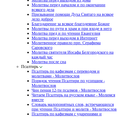
Молитва перед выходом из дома
Молитвы перед началом и по окончании
всякого дела
Призывание помощи Духа Святаго на всякое
дело доброе
Благодарение за всякое благодеяние Божие
Молитвы по пути в храм и при входе в него
Молитва пред и по чтении Евангелия
Молитва перед выходом в Интернет
Молитвенное правило прп. Серафима
Саровского
Молитва святителя Иосафа Белгородского на
каждый час
Молитва после сна
Псалтирь
Псалтирь по кафизмам с переводом и
молитвами - Молитвослов
Порядок чтения Псалтири по усопшим -
Молитвослов
Чин пения 12-ти псалмов - Молитвослов
Читаем Псалтирь на русском языке - Молимся
вместе
Словарь малопонятных слов, встречающихся
при чтении Псалтири и молитв - Молитвослов
Псалтирь по кафизмам с ударениями и