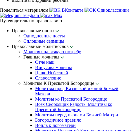
Молитвы о здравии ребенка
Поделиться материалом
ВКонтакте
Одноклассники
Telegram
Max
Путеводитель по православию
Православные посты
Однодневные посты
Сплошные седмицы
Православный молитвослов
Молитвы на всякую потребу
Главные молитвы
Отче наш
Иисусова молитва
Царю Небесный
Славословие
Молитвы К Пресвятой Богородице
Молитвы пред Казанской иконой Божьей
Матери
Молитвы ко Пресвятой Богородице
Всех Скорбящих Радость. Молитвы ко
Пресвятой Богородице
Молитвы перед иконами Божией Матери
Богородичное правило
Вопль к Богоматери
Молитва к Пресвятой Богородице за духовного