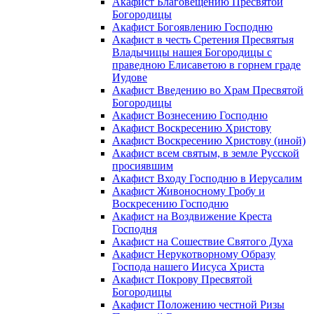
Акафист Благовещению Пресвятой
Богородицы
Акафист Богоявлению Господню
Акафист в честь Сретения Пресвятыя
Владычицы нашея Богородицы с
праведною Елисаветою в горнем граде
Иудове
Акафист Введению во Храм Пресвятой
Богородицы
Акафист Вознесению Господню
Акафист Воскресению Христову
Акафист Воскресению Христову (иной)
Акафист всем святым, в земле Русской
просиявшим
Акафист Входу Господню в Иерусалим
Акафист Живоносному Гробу и
Воскресению Господню
Акафист на Воздвижение Креста
Господня
Акафист на Сошествие Святого Духа
Акафист Нерукотворному Образу
Господа нашего Иисуса Христа
Акафист Покрову Пресвятой
Богородицы
Акафист Положению честной Ризы