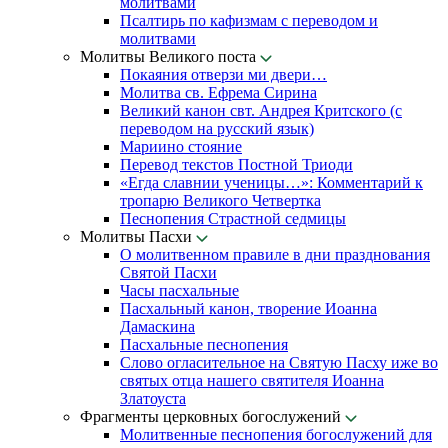
молитвами
Псалтирь по кафизмам с переводом и
молитвами
Молитвы Великого поста
Покаяния отверзи ми двери…
Молитва св. Ефрема Сирина
Великий канон свт. Андрея Критского (с
переводом на русский язык)
Мариино стояние
Перевод текстов Постной Триоди
«Егда славнии ученицы…»: Комментарий к
тропарю Великого Четвертка
Песнопения Страстной седмицы
Молитвы Пасхи
О молитвенном правиле в дни празднования
Святой Пасхи
Часы пасхальные
Пасхальный канон, творение Иоанна
Дамаскина
Пасхальные песнопения
Слово огласительное на Святую Пасху иже во
святых отца нашего святителя Иоанна
Златоуста
Фрагменты церковных богослужений
Молитвенные песнопения богослужений для