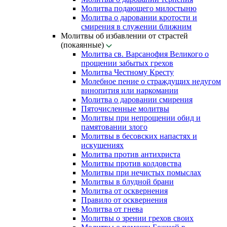
Молитва подающего милостыню
Молитва о даровании кротости и
смирения в служении ближним
Молитвы об избавлении от страстей
(покаянные)
Молитва св. Варсанофия Великого о
прощении забытых грехов
Молитва Честному Кресту
Молебное пение о страждущих недугом
винопития или наркомании
Молитва о даровании смирения
Пяточисленные молитвы
Молитвы при непрощении обид и
памятовании злого
Молитвы в бесовских напастях и
искушениях
Молитва против антихриста
Молитвы против колдовства
Молитвы при нечистых помыслах
Молитвы в блудной брани
Молитва от осквернения
Правило от осквернения
Молитва от гнева
Молитвы о зрении грехов своих