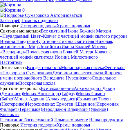
0
Авторизоваться
Заказ треб
Помочь подворью
Подворье
История подворья
Храмы подворья
Святыни монастыря
Все святыни
Икона Божией Матери
«Неувядаемый Цвет»
Ковчег с частицей мощей святого пророка
Иоанна Предтечи
Чудотворная икона святителя Николая,
архиепископа Мир Ликийских
Икона Божией Матери
«Всецарица»
Почаевская икона Божией Матери
Ковчег с
частицей мощей святителя Иоанна Милостивого
Настоятель
Деятельность
Вся деятельность
Монастырская пасека
Фестиваль
«Подворье в Сумароково»
Духовно-просветительский проект
имени преподобного Венедикта Нурсийского
Социальное
служение
Воскресная школа
Братский некрополь
Все захоронения
Архимандрит Давид
(Дмитриев)
Монах Александр (Гайдэу)
Монах Симон
(Байко)
Монах Адриан (Аллахвердиев)
Схимонах Тихон
(Нестеренко)
Иеросхимонах Ермоген (Шаринов)
Иеромонах
Филарет (Герасимов)
Иеродиакон Владимир (Ульянов)
Контакты
Расписание богослужений
Поможем вместе
Наша продукция
Подворье
История подворья
Храмы подворья