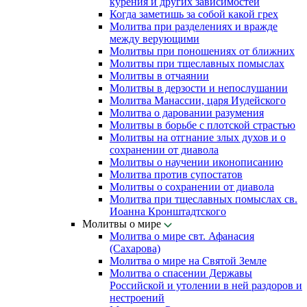
курения и других зависимостей
Когда заметишь за собой какой грех
Молитва при разделениях и вражде
между верующими
Молитвы при поношениях от ближних
Молитвы при тщеславных помыслах
Молитвы в отчаянии
Молитвы в дерзости и непослушании
Молитва Манассии, царя Иудейского
Молитва о даровании разумения
Молитвы в борьбе с плотской страстью
Молитвы на отгнание злых духов и о
сохранении от диавола
Молитвы о научении иконописанию
Молитва против супостатов
Молитвы о сохранении от диавола
Молитва при тщеславных помыслах св.
Иоанна Кронштадтского
Молитвы о мире
Молитва о мире свт. Афанасия
(Сахарова)
Молитва о мире на Святой Земле
Молитва о спасении Державы
Российской и утолении в ней раздоров и
нестроений