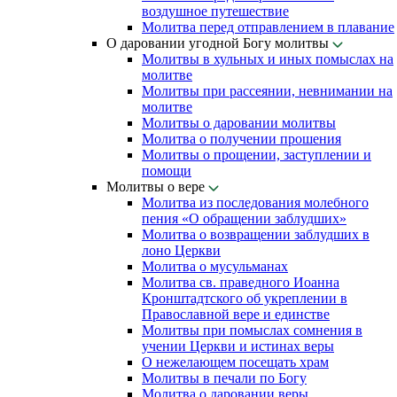
воздушное путешествие
Молитва перед отправлением в плавание
О даровании угодной Богу молитвы
Молитвы в хульных и иных помыслах на
молитве
Молитвы при рассеянии, невнимании на
молитве
Молитвы о даровании молитвы
Молитва о получении прошения
Молитвы о прощении, заступлении и
помощи
Молитвы о вере
Молитва из последования молебного
пения «О обращении заблудших»
Молитва о возвращении заблудших в
лоно Церкви
Молитва о мусульманах
Молитва св. праведного Иоанна
Кронштадтского об укреплении в
Православной вере и единстве
Молитвы при помыслах сомнения в
учении Церкви и истинах веры
О нежелающем посещать храм
Молитвы в печали по Богу
Молитва о даровании веры