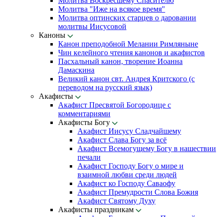
Молитва Воскресшему Спасителю
Молитва "Иже на всякое время"
Молитва оптинских старцев о даровании
молитвы Иисусовой
Каноны
Канон преподобной Мелании Римляныне
Чин келейного чтения канонов и акафистов
Пасхальный канон, творение Иоанна
Дамаскина
Великий канон свт. Андрея Критского (с
переводом на русский язык)
Акафисты
Акафист Пресвятой Богородице с
комментариями
Акафисты Богу
Акафист Иисусу Сладчайшему
Акафист Слава Богу за всё
Акафист Всемогущему Богу в нашествии
печали
Акафист Господу Богу о мире и
взаимной любви среди людей
Акафист ко Господу Саваофу
Акафист Премудрости Слова Божия
Акафист Святому Духу
Акафисты праздникам