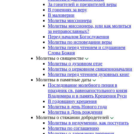
За гонителей и презрителей веры
В гонениях за веру
В маловерии
Молитва миссионера
Молитвы миссионера, или как молиться
за неправославных?
Перед началом Богослужения
Молитва по исповедании веры
Молитва перед чтением и слушанием
Слова Божия
Молитвы о священстве
Молитвы о духовном отце
Молитвы о церковном священноначалии
Молитва перед чтением духовных книг
Молитвы в памятные даты
Последование молебного пения в
праздник св. равноапостольного князя
Владимира и в память Крещения Руси
В годовщину крещения
Молитва в день Нового года
Молитва в День рождения
Молитвы о стяжании добродетелей
Молитвы в недоумении, как поступить
Молитва по соглашению
Молитвы о даровании терпения