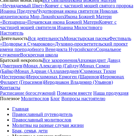
Святыни монастыря
Все святыни
Икона Божией Матери
«Неувядаемый Цвет»
Ковчег с частицей мощей святого пророка
Иоанна Предтечи
Чудотворная икона святителя Николая,
архиепископа Мир Ликийских
Икона Божией Матери
«Всецарица»
Почаевская икона Божией Матери
Ковчег с
частицей мощей святителя Иоанна Милостивого
Настоятель
Деятельность
Вся деятельность
Монастырская пасека
Фестиваль
«Подворье в Сумароково»
Духовно-просветительский проект
имени преподобного Венедикта Нурсийского
Социальное
служение
Воскресная школа
Братский некрополь
Все захоронения
Архимандрит Давид
(Дмитриев)
Монах Александр (Гайдэу)
Монах Симон
(Байко)
Монах Адриан (Аллахвердиев)
Схимонах Тихон
(Нестеренко)
Иеросхимонах Ермоген (Шаринов)
Иеромонах
Филарет (Герасимов)
Иеродиакон Владимир (Ульянов)
Контакты
Расписание богослужений
Поможем вместе
Наша продукция
Полезное
Молитвослов
Блог
Вопросы настоятелю
Главная
Православный путеводитель
Православный молитвослов
Молитвы на разные случаи жизни
Брак, семья, дети