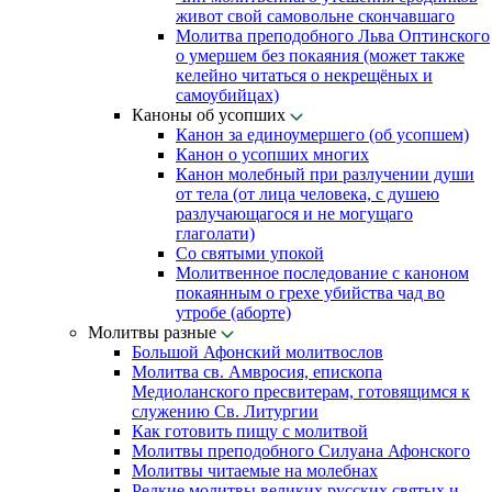
живот свой самовольне скончавшаго
Молитва преподобного Льва Оптинского
о умершем без покаяния (может также
келейно читаться о некрещёных и
самоубийцах)
Каноны об усопших
Канон за единоумершего (об усопшем)
Канон о усопших многих
Канон молебный при разлучении души
от тела (от лица человека, с душею
разлучающагося и не могущаго
глаголати)
Со святыми упокой
Молитвенное последование с каноном
покаянным о грехе убийства чад во
утробе (аборте)
Молитвы разные
Большой Афонский молитвослов
Молитва св. Амвросия, епископа
Медиоланского пресвитерам, готовящимся к
служению Св. Литургии
Как готовить пищу с молитвой
Молитвы преподобного Силуана Афонского
Молитвы читаемые на молебнах
Редкие молитвы великих русских святых и