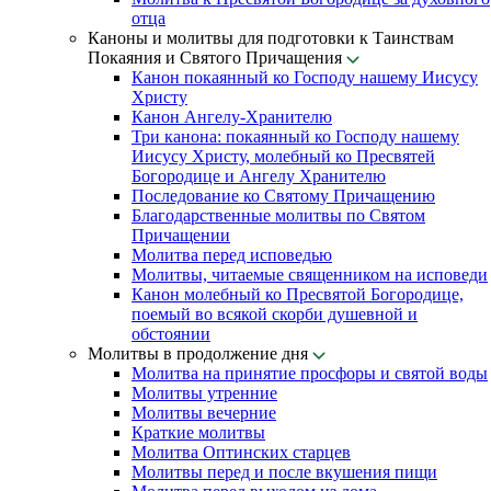
отца
Каноны и молитвы для подготовки к Таинствам
Покаяния и Святого Причащения
Канон покаянный ко Господу нашему Иисусу
Христу
Канон Ангелу-Хранителю
Три канона: покаянный ко Господу нашему
Иисусу Христу, молебный ко Пресвятей
Богородице и Ангелу Хранителю
Последование ко Святому Причащению
Благодарственные молитвы по Святом
Причащении
Молитва перед исповедью
Молитвы, читаемые священником на исповеди
Канон молебный ко Пресвятой Богородице,
поемый во всякой скорби душевной и
обстоянии
Молитвы в продолжение дня
Молитва на принятие просфоры и святой воды
Молитвы утренние
Молитвы вечерние
Краткие молитвы
Молитва Оптинских старцев
Молитвы перед и после вкушения пищи