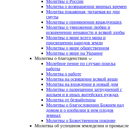
Молитвы о России
Молитва о возвращении мирных времен
Молитва покаянная, читаемая во дни
смуты
Молитвы о примирении враждующих
Молитвы о умножении любви и
искоренении ненависти и всякой злобы
Молитвы о мире всего мира и
просвещении народов земли
Молитвы о мире общественном
Молитвы о мире на Украине
Молитвы о благоденствии
Молебное пение по случаю поиска
работы
Молитва о работе
Молитва на освящение всякой вещи
Молитва на вхождение в новый дом
Молитвы о разрешении затруднений с
жильем и в иных житейских нуждах
Молитва от безработицы
Молитвы о благословении Божием над
домом и о изобилии в нем плодов
земных
Молитвы о Божественном покрове
Молитвы об успешном земледелии и промысле