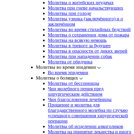
Молитвы о житейских неудачах
Молитва при гневе начальствующих
Молитвы при голоде
Молитвы узника (заключённого) и о
заключённом
Молитвы во время стихийных бедствий
Молитвы о сохранении дома от пожара
Молитвы на всякую немощь
Молитвы в тревоге за будущее
Молитвы в опасности от диких зверей
Молитвы при нападении собак
Молитва от обидчика
Молитвы во время эпидемии
Во время эпидемии
Молитвы о болящих
Молитвы от бессонницы
Чин молебного пения пред
хирургическим действием
Чин благословения лечебницы
Прошение и молитва для
благодарственного молебна по случаю
успешного совершения хирургической
операции
Молитвы об исцелении алкоголиков
Молитва на принятие лекарства и иного