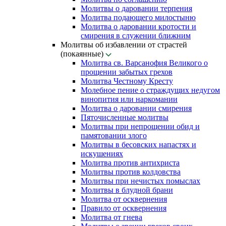
Молитвы о даровании терпения
Молитва подающего милостыню
Молитва о даровании кротости и
смирения в служении ближним
Молитвы об избавлении от страстей
(покаянные)
Молитва св. Варсанофия Великого о
прощении забытых грехов
Молитва Честному Кресту
Молебное пение о страждущих недугом
винопития или наркомании
Молитва о даровании смирения
Пяточисленные молитвы
Молитвы при непрощении обид и
памятовании злого
Молитвы в бесовских напастях и
искушениях
Молитва против антихриста
Молитвы против колдовства
Молитвы при нечистых помыслах
Молитвы в блудной брани
Молитва от осквернения
Правило от осквернения
Молитва от гнева