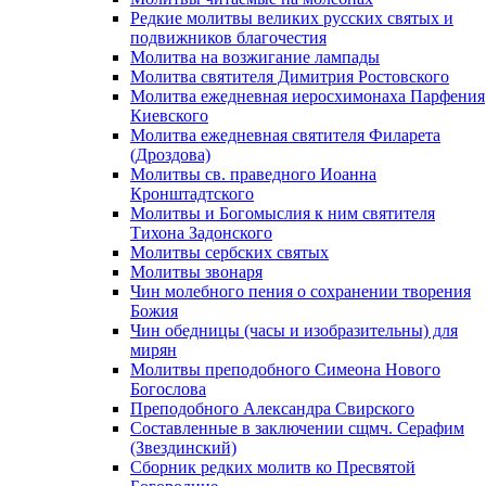
Редкие молитвы великих русских святых и
подвижников благочестия
Молитва на возжигание лампады
Молитва святителя Димитрия Ростовского
Молитва ежедневная иеросхимонаха Парфения
Киевского
Молитва ежедневная святителя Филарета
(Дроздова)
Молитвы св. праведного Иоанна
Кронштадтского
Молитвы и Богомыслия к ним святителя
Тихона Задонского
Молитвы сербских святых
Молитвы звонаря
Чин молебного пения о сохранении творения
Божия
Чин обедницы (часы и изобразительны) для
мирян
Молитвы преподобного Симеона Нового
Богослова
Преподобного Александра Свирского
Составленные в заключении сщмч. Серафим
(Звездинский)
Сборник редких молитв ко Пресвятой