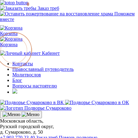
0
Заказ треб
Поможем
вместе
Корзина
Корзина
Кабинет
Контакты
Православный путеводитель
Молитвослов
Блог
Вопросы настоятелю
Московская область,
Рузский городской округ,
д. Сумароково, д. 50
+7 903 770 23 40
Заказ треб
Помочь подворью