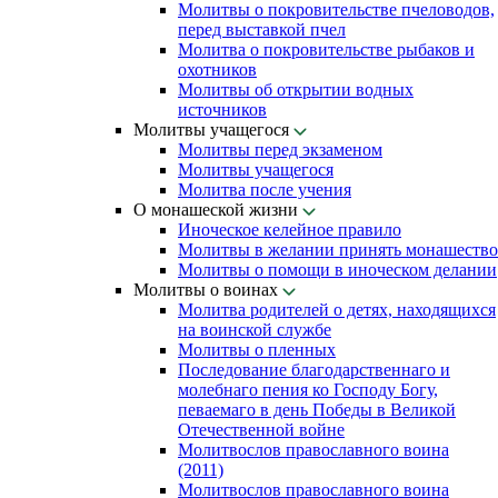
Молитвы о покровительстве пчеловодов,
перед выставкой пчел
Молитва о покровительстве рыбаков и
охотников
Молитвы об открытии водных
источников
Молитвы учащегося
Молитвы перед экзаменом
Молитвы учащегося
Молитва после учения
О монашеской жизни
Иноческое келейное правило
Молитвы в желании принять монашество
Молитвы о помощи в иноческом делании
Молитвы о воинах
Молитва родителей о детях, находящихся
на воинской службе
Молитвы о пленных
Последование благодарственнаго и
молебнаго пения ко Господу Богу,
певаемаго в день Победы в Великой
Отечественной войне
Молитвослов православного воина
(2011)
Молитвослов православного воина