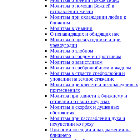
Молитвы о зрении грехов своих
Молитвы о помощи Божией в
исправлении жизни
Молитвы при охлаждении любви к
ближним
Молитвы в унынии
О ненавидящих и обидящих нас
Молитвы о чревоугоднике и при
чревоугодии
Молитвы о злобном
Молитвы о гордом и строптивом
Молитвы о завистливом
Молитвы о сребролюбивом и жадном
Молитвы в страсти сребролюбия и
уповании на земное стяжание
Молитвы при клевете и несправедливых
притеснениях
Молитва при зависти к ближнему и
сетовании о своих неудачах
Молитвы в скорбях и душевных
обстояниях
Молитвы при расслаблении духа и
нечувствии ко греху
При немилосердии и раздражении на
ближнего