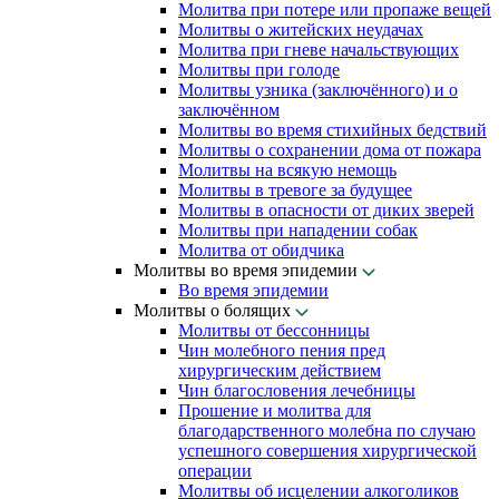
Молитва при потере или пропаже вещей
Молитвы о житейских неудачах
Молитва при гневе начальствующих
Молитвы при голоде
Молитвы узника (заключённого) и о
заключённом
Молитвы во время стихийных бедствий
Молитвы о сохранении дома от пожара
Молитвы на всякую немощь
Молитвы в тревоге за будущее
Молитвы в опасности от диких зверей
Молитвы при нападении собак
Молитва от обидчика
Молитвы во время эпидемии
Во время эпидемии
Молитвы о болящих
Молитвы от бессонницы
Чин молебного пения пред
хирургическим действием
Чин благословения лечебницы
Прошение и молитва для
благодарственного молебна по случаю
успешного совершения хирургической
операции
Молитвы об исцелении алкоголиков