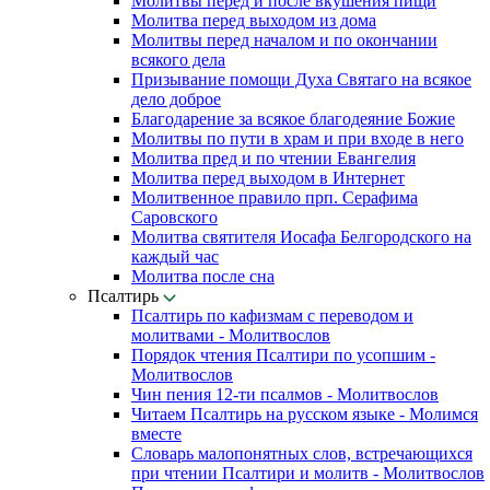
Молитвы перед и после вкушения пищи
Молитва перед выходом из дома
Молитвы перед началом и по окончании
всякого дела
Призывание помощи Духа Святаго на всякое
дело доброе
Благодарение за всякое благодеяние Божие
Молитвы по пути в храм и при входе в него
Молитва пред и по чтении Евангелия
Молитва перед выходом в Интернет
Молитвенное правило прп. Серафима
Саровского
Молитва святителя Иосафа Белгородского на
каждый час
Молитва после сна
Псалтирь
Псалтирь по кафизмам с переводом и
молитвами - Молитвослов
Порядок чтения Псалтири по усопшим -
Молитвослов
Чин пения 12-ти псалмов - Молитвослов
Читаем Псалтирь на русском языке - Молимся
вместе
Словарь малопонятных слов, встречающихся
при чтении Псалтири и молитв - Молитвослов