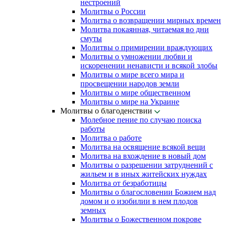
нестроений
Молитвы о России
Молитва о возвращении мирных времен
Молитва покаянная, читаемая во дни
смуты
Молитвы о примирении враждующих
Молитвы о умножении любви и
искоренении ненависти и всякой злобы
Молитвы о мире всего мира и
просвещении народов земли
Молитвы о мире общественном
Молитвы о мире на Украине
Молитвы о благоденствии
Молебное пение по случаю поиска
работы
Молитва о работе
Молитва на освящение всякой вещи
Молитва на вхождение в новый дом
Молитвы о разрешении затруднений с
жильем и в иных житейских нуждах
Молитва от безработицы
Молитвы о благословении Божием над
домом и о изобилии в нем плодов
земных
Молитвы о Божественном покрове