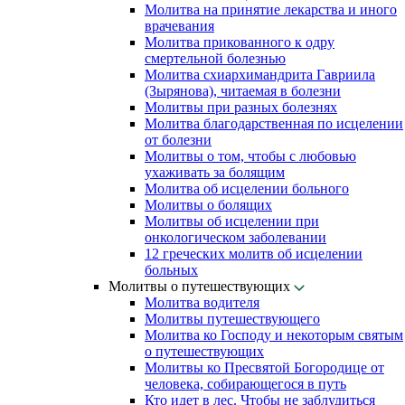
Молитва на принятие лекарства и иного
врачевания
Молитва прикованного к одру
смертельной болезнью
Молитва схиархимандрита Гавриила
(Зырянова), читаемая в болезни
Молитвы при разных болезнях
Молитва благодарственная по исцелении
от болезни
Молитвы о том, чтобы с любовью
ухаживать за болящим
Молитва об исцелении больного
Молитвы о болящих
Молитвы об исцелении при
онкологическом заболевании
12 греческих молитв об исцелении
больных
Молитвы о путешествующих
Молитва водителя
Молитвы путешествующего
Молитва ко Господу и некоторым святым
о путешествующих
Молитвы ко Пресвятой Богородице от
человека, собирающегося в путь
Кто идет в лес. Чтобы не заблудиться