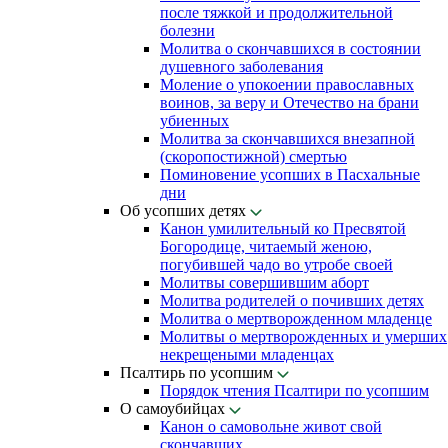
после тяжкой и продолжительной
болезни
Молитва о скончавшихся в состоянии
душевного заболевания
Моление о упокоении православных
воинов, за веру и Отечество на брани
убиенных
Молитва за скончавшихся внезапной
(скоропостижной) смертью
Поминовение усопших в Пасхальные
дни
Об усопших детях
Канон умилительный ко Пресвятой
Богородице, читаемый женою,
погубившей чадо во утробе своей
Молитвы совершившим аборт
Молитва родителей о почивших детях
Молитва о мертворожденном младенце
Молитвы о мертворожденных и умерших
некрещеными младенцах
Псалтирь по усопшим
Порядок чтения Псалтири по усопшим
О самоубийцах
Канон о самовольне живот свой
скончавших