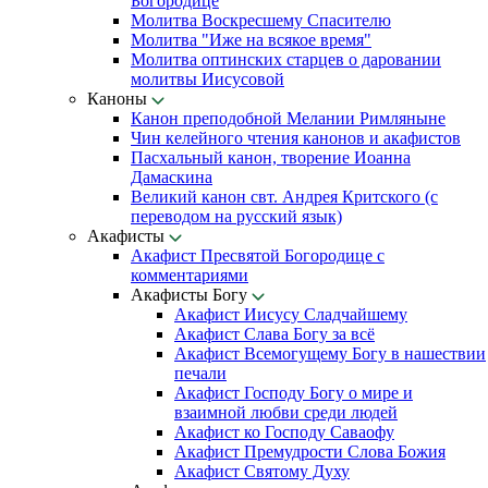
Богородице
Молитва Воскресшему Спасителю
Молитва "Иже на всякое время"
Молитва оптинских старцев о даровании
молитвы Иисусовой
Каноны
Канон преподобной Мелании Римляныне
Чин келейного чтения канонов и акафистов
Пасхальный канон, творение Иоанна
Дамаскина
Великий канон свт. Андрея Критского (с
переводом на русский язык)
Акафисты
Акафист Пресвятой Богородице с
комментариями
Акафисты Богу
Акафист Иисусу Сладчайшему
Акафист Слава Богу за всё
Акафист Всемогущему Богу в нашествии
печали
Акафист Господу Богу о мире и
взаимной любви среди людей
Акафист ко Господу Саваофу
Акафист Премудрости Слова Божия
Акафист Святому Духу