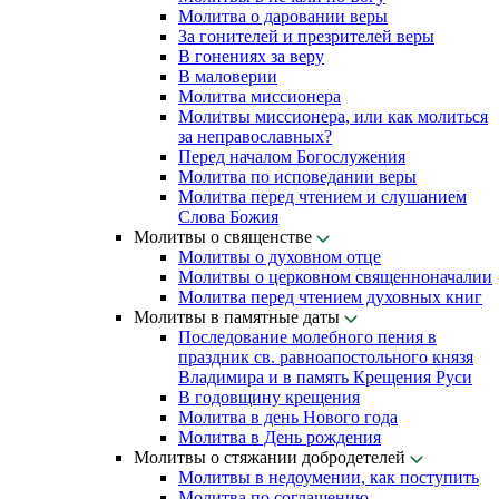
Молитва о даровании веры
За гонителей и презрителей веры
В гонениях за веру
В маловерии
Молитва миссионера
Молитвы миссионера, или как молиться
за неправославных?
Перед началом Богослужения
Молитва по исповедании веры
Молитва перед чтением и слушанием
Слова Божия
Молитвы о священстве
Молитвы о духовном отце
Молитвы о церковном священноначалии
Молитва перед чтением духовных книг
Молитвы в памятные даты
Последование молебного пения в
праздник св. равноапостольного князя
Владимира и в память Крещения Руси
В годовщину крещения
Молитва в день Нового года
Молитва в День рождения
Молитвы о стяжании добродетелей
Молитвы в недоумении, как поступить
Молитва по соглашению