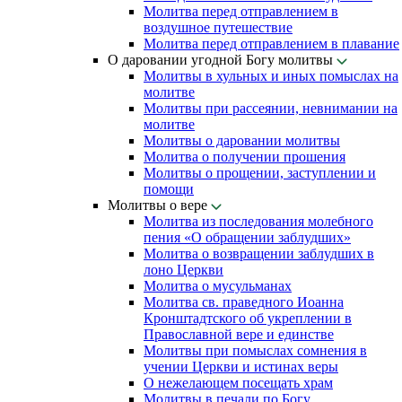
Молитва перед отправлением в
воздушное путешествие
Молитва перед отправлением в плавание
О даровании угодной Богу молитвы
Молитвы в хульных и иных помыслах на
молитве
Молитвы при рассеянии, невнимании на
молитве
Молитвы о даровании молитвы
Молитва о получении прошения
Молитвы о прощении, заступлении и
помощи
Молитвы о вере
Молитва из последования молебного
пения «О обращении заблудших»
Молитва о возвращении заблудших в
лоно Церкви
Молитва о мусульманах
Молитва св. праведного Иоанна
Кронштадтского об укреплении в
Православной вере и единстве
Молитвы при помыслах сомнения в
учении Церкви и истинах веры
О нежелающем посещать храм
Молитвы в печали по Богу