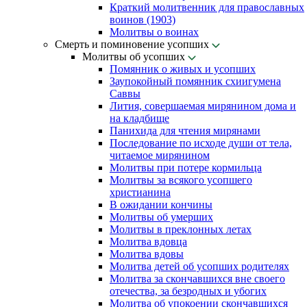
Краткий молитвенник для православных
воинов (1903)
Молитвы о воинах
Смерть и поминовение усопших
Молитвы об усопших
Помянник о живых и усопших
Заупокойный помянник схиигумена
Саввы
Лития, совершаемая мирянином дома и
на кладбище
Панихида для чтения мирянами
Последование по исходе души от тела,
читаемое мирянином
Молитвы при потере кормильца
Молитвы за всякого усопшего
христианина
В ожидании кончины
Молитвы об умерших
Молитвы в преклонных летах
Молитва вдовца
Молитва вдовы
Молитва детей об усопших родителях
Молитва за скончавшихся вне своего
отечества, за безродных и убогих
Молитва об упокоении скончавшихся