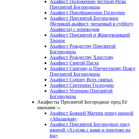
Акафист Положению честной Ризы
Пресвятой Богородицы
Акафист Преображению Господню
Акафист Пресвятой Богородице
(Великий акафист, читаемый в субботу
Акафиста) с переводом
Акафист Пресвятой и Животворящей
Троице
Акафист Рождеству Пресвятой
Богородицы
Акафист Рождеству Христову
Акафист Святой Пасхе
Акафист Святому и Пречестному Поясу
Пресвятой Богородицы
Акафист Собору Всех святых
Акафист Сретению Господню
Акафист Успению Пресвятой
Богородицы
Акафисты Пресвятой Богородице пред Её
иконами
Акафист Божией Матери перед иконой
«Абалацкая»
Акафист Пресвятой Богородице пред
иконой «Аз есмь с вами и никтоже на
вы»