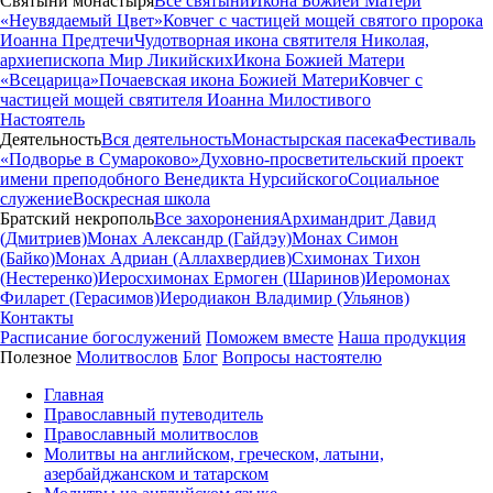
Святыни монастыря
Все святыни
Икона Божией Матери
«Неувядаемый Цвет»
Ковчег с частицей мощей святого пророка
Иоанна Предтечи
Чудотворная икона святителя Николая,
архиепископа Мир Ликийских
Икона Божией Матери
«Всецарица»
Почаевская икона Божией Матери
Ковчег с
частицей мощей святителя Иоанна Милостивого
Настоятель
Деятельность
Вся деятельность
Монастырская пасека
Фестиваль
«Подворье в Сумароково»
Духовно-просветительский проект
имени преподобного Венедикта Нурсийского
Социальное
служение
Воскресная школа
Братский некрополь
Все захоронения
Архимандрит Давид
(Дмитриев)
Монах Александр (Гайдэу)
Монах Симон
(Байко)
Монах Адриан (Аллахвердиев)
Схимонах Тихон
(Нестеренко)
Иеросхимонах Ермоген (Шаринов)
Иеромонах
Филарет (Герасимов)
Иеродиакон Владимир (Ульянов)
Контакты
Расписание богослужений
Поможем вместе
Наша продукция
Полезное
Молитвослов
Блог
Вопросы настоятелю
Главная
Православный путеводитель
Православный молитвослов
Молитвы на английском, греческом, латыни,
азербайджанском и татарском