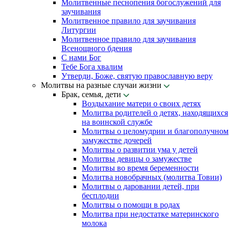
Молитвенные песнопения богослужений для
заучивания
Молитвенное правило для заучивания
Литургии
Молитвенное правило для заучивания
Всенощного бдения
С нами Бог
Тебе Бога хвалим
Утверди, Боже, святую православную веру
Молитвы на разные случаи жизни
Брак, семья, дети
Воздыхание матери о своих детях
Молитва родителей о детях, находящихся
на воинской службе
Молитвы о целомудрии и благополучном
замужестве дочерей
Молитвы о развитии ума у детей
Молитвы девицы о замужестве
Молитвы во время беременности
Молитва новобрачных (молитва Товии)
Молитвы о даровании детей, при
бесплодии
Молитвы о помощи в родах
Молитва при недостатке материнского
молока