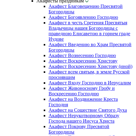
Акафисты праздникам
Акафист Благовещению Пресвятой
Богородицы
Акафист Богоявлению Господню
Акафист в честь Сретения Пресвятыя
Владычицы нашея Богородицы с
праведною Елисаветою в горнем граде
Иудове
Акафист Введению во Храм Пресвятой
Богородицы
Акафист Вознесению Господню
Акафист Воскресению Христову
Акафист Воскресению Христову (иной)
Акафист всем святым, в земле Русской
просиявшим
Акафист Входу Господню в Иерусалим
Акафист Живоносному Гробу и
Воскресению Господню
Акафист на Воздвижение Креста
Господня
Акафист на Сошествие Святого Духа
Акафист Нерукотворному Образу
Господа нашего Иисуса Христа
Акафист Покрову Пресвятой
Богородицы