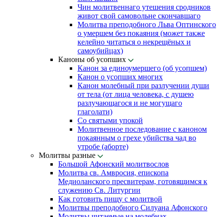
Чин молитвеннаго утешения сродников
живот свой самовольне скончавшаго
Молитва преподобного Льва Оптинского
о умершем без покаяния (может также
келейно читаться о некрещёных и
самоубийцах)
Каноны об усопших
Канон за единоумершего (об усопшем)
Канон о усопших многих
Канон молебный при разлучении души
от тела (от лица человека, с душею
разлучающагося и не могущаго
глаголати)
Со святыми упокой
Молитвенное последование с каноном
покаянным о грехе убийства чад во
утробе (аборте)
Молитвы разные
Большой Афонский молитвослов
Молитва св. Амвросия, епископа
Медиоланского пресвитерам, готовящимся к
служению Св. Литургии
Как готовить пищу с молитвой
Молитвы преподобного Силуана Афонского
Молитвы читаемые на молебнах