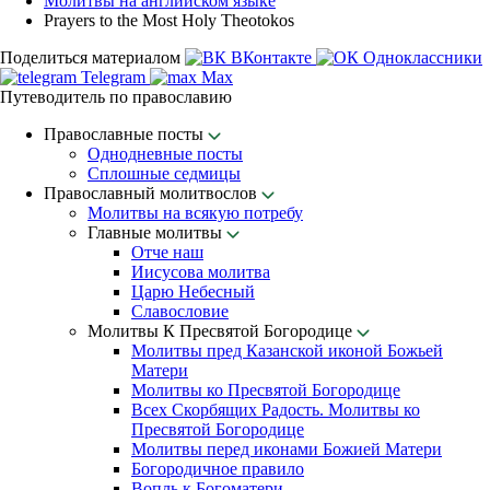
Молитвы на английском языке
Prayers to the Most Holy Theotokos
Поделиться материалом
ВКонтакте
Одноклассники
Telegram
Max
Путеводитель по православию
Православные посты
Однодневные посты
Сплошные седмицы
Православный молитвослов
Молитвы на всякую потребу
Главные молитвы
Отче наш
Иисусова молитва
Царю Небесный
Славословие
Молитвы К Пресвятой Богородице
Молитвы пред Казанской иконой Божьей
Матери
Молитвы ко Пресвятой Богородице
Всех Скорбящих Радость. Молитвы ко
Пресвятой Богородице
Молитвы перед иконами Божией Матери
Богородичное правило
Вопль к Богоматери