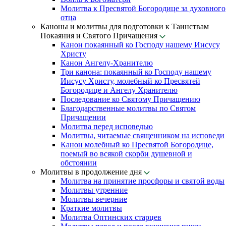
Молитва к Пресвятой Богородице за духовного
отца
Каноны и молитвы для подготовки к Таинствам
Покаяния и Святого Причащения
Канон покаянный ко Господу нашему Иисусу
Христу
Канон Ангелу-Хранителю
Три канона: покаянный ко Господу нашему
Иисусу Христу, молебный ко Пресвятей
Богородице и Ангелу Хранителю
Последование ко Святому Причащению
Благодарственные молитвы по Святом
Причащении
Молитва перед исповедью
Молитвы, читаемые священником на исповеди
Канон молебный ко Пресвятой Богородице,
поемый во всякой скорби душевной и
обстоянии
Молитвы в продолжение дня
Молитва на принятие просфоры и святой воды
Молитвы утренние
Молитвы вечерние
Краткие молитвы
Молитва Оптинских старцев