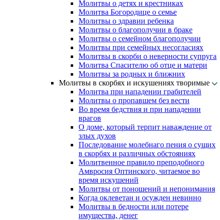
Молитвы о детях и крестниках
Молитва Богородице о семье
Молитвы о здравии ребенка
Молитвы о благополучии в браке
Молитвы о семейном благополучии
Молитвы при семейных несогласиях
Молитвы в скорби о неверности супруга
Молитва Спасителю об отце и матери
Молитвы за родных и ближних
Молитвы в скорбях и искушениях творимые
Молитва при нападении грабителей
Молитвы о пропавшем без вести
Во время бедствия и при нападении
врагов
О доме, который терпит наваждение от
злых духов
Последование молебнаго пения о сущих
в скорбях и различных обстояниях
Молитвенное правило преподобного
Амвросия Оптинского, читаемое во
время искушений
Молитвы от поношений и непонимания
Когда оклеветан и осужден невинно
Молитвы в бедности или потере
имущества, денег