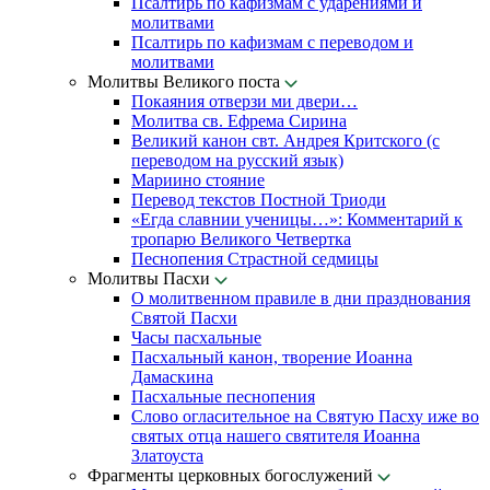
Псалтирь по кафизмам с ударениями и
молитвами
Псалтирь по кафизмам с переводом и
молитвами
Молитвы Великого поста
Покаяния отверзи ми двери…
Молитва св. Ефрема Сирина
Великий канон свт. Андрея Критского (с
переводом на русский язык)
Мариино стояние
Перевод текстов Постной Триоди
«Егда славнии ученицы…»: Комментарий к
тропарю Великого Четвертка
Песнопения Страстной седмицы
Молитвы Пасхи
О молитвенном правиле в дни празднования
Святой Пасхи
Часы пасхальные
Пасхальный канон, творение Иоанна
Дамаскина
Пасхальные песнопения
Слово огласительное на Святую Пасху иже во
святых отца нашего святителя Иоанна
Златоуста
Фрагменты церковных богослужений