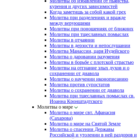
Молитвы об избавлении от пьянства,
курения и других зависимостей
Когда заметишь за собой какой грех
Молитва при разделениях и вражде
между верующими
Молитвы при поношениях от ближних
Молитвы при тщеславных помыслах
Молитвы в отчаянии
Молитвы в дерзости и непослушании
Молитва Манассии, царя Иудейского
Молитва о даровании разумения
Молитвы в борьбе с плотской страстью
Молитвы на отгнание злых духов и о
сохранении от диавола
Молитвы о научении иконописанию
Молитва против супостатов
Молитвы о сохранении от диавола
Молитва при тщеславных помыслах св.
Иоанна Кронштадтского
Молитвы о мире
Молитва о мире свт. Афанасия
(Сахарова)
Молитва о мире на Святой Земле
Молитва о спасении Державы
Российской и утолении в ней раздоров и