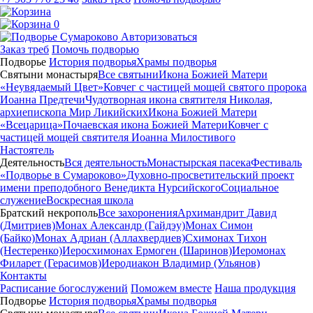
0
Авторизоваться
Заказ треб
Помочь подворью
Подворье
История подворья
Храмы подворья
Святыни монастыря
Все святыни
Икона Божией Матери
«Неувядаемый Цвет»
Ковчег с частицей мощей святого пророка
Иоанна Предтечи
Чудотворная икона святителя Николая,
архиепископа Мир Ликийских
Икона Божией Матери
«Всецарица»
Почаевская икона Божией Матери
Ковчег с
частицей мощей святителя Иоанна Милостивого
Настоятель
Деятельность
Вся деятельность
Монастырская пасека
Фестиваль
«Подворье в Сумароково»
Духовно-просветительский проект
имени преподобного Венедикта Нурсийского
Социальное
служение
Воскресная школа
Братский некрополь
Все захоронения
Архимандрит Давид
(Дмитриев)
Монах Александр (Гайдэу)
Монах Симон
(Байко)
Монах Адриан (Аллахвердиев)
Схимонах Тихон
(Нестеренко)
Иеросхимонах Ермоген (Шаринов)
Иеромонах
Филарет (Герасимов)
Иеродиакон Владимир (Ульянов)
Контакты
Расписание богослужений
Поможем вместе
Наша продукция
Подворье
История подворья
Храмы подворья