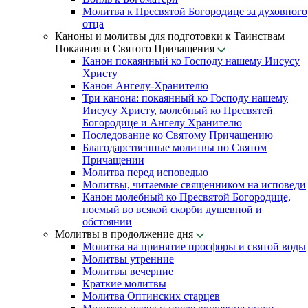
Молитва к Пресвятой Богородице за духовного
отца
Каноны и молитвы для подготовки к Таинствам
Покаяния и Святого Причащения
Канон покаянный ко Господу нашему Иисусу
Христу
Канон Ангелу-Хранителю
Три канона: покаянный ко Господу нашему
Иисусу Христу, молебный ко Пресвятей
Богородице и Ангелу Хранителю
Последование ко Святому Причащению
Благодарственные молитвы по Святом
Причащении
Молитва перед исповедью
Молитвы, читаемые священником на исповеди
Канон молебный ко Пресвятой Богородице,
поемый во всякой скорби душевной и
обстоянии
Молитвы в продолжение дня
Молитва на принятие просфоры и святой воды
Молитвы утренние
Молитвы вечерние
Краткие молитвы
Молитва Оптинских старцев