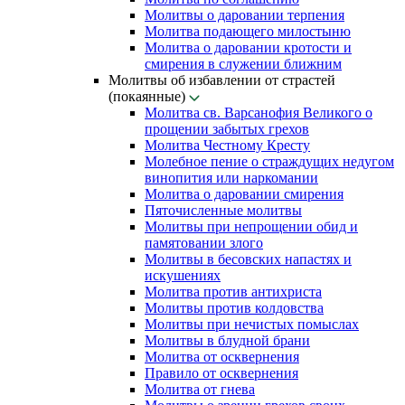
Молитвы о даровании терпения
Молитва подающего милостыню
Молитва о даровании кротости и
смирения в служении ближним
Молитвы об избавлении от страстей
(покаянные)
Молитва св. Варсанофия Великого о
прощении забытых грехов
Молитва Честному Кресту
Молебное пение о страждущих недугом
винопития или наркомании
Молитва о даровании смирения
Пяточисленные молитвы
Молитвы при непрощении обид и
памятовании злого
Молитвы в бесовских напастях и
искушениях
Молитва против антихриста
Молитвы против колдовства
Молитвы при нечистых помыслах
Молитвы в блудной брани
Молитва от осквернения
Правило от осквернения
Молитва от гнева