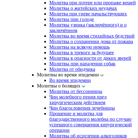
Молитва при потере или пропаже вещей
Молитвы о житейских неудачах
Молитва при гневе начальствующих
Молитвы при голоде
Молитвы узника (заключённого) и о
заключённом
Молитвы во время стихийных бедствий
Молитвы о сохранении дома от пожара
Молитвы на всякую немощь
Молитвы в тревоге за будущее
Молитвы в опасности от диких зверей
Молитвы при нападении собак
Молитва от обидчика
Молитвы во время эпидемии
Во время эпидемии
Молитвы о болящих
Молитвы от бессонницы
Чин молебного пения пред
хирургическим действием
Чин благословения лечебницы
Прошение и молитва для
благодарственного молебна по случаю
успешного совершения хирургической
операции
Молитвы об исцелении алкоголиков