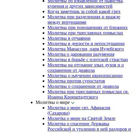
Молитвы об избавлении от пьянства,
курения и других зависимостей
Когда заметишь за собой какой грех
Молитва при разделениях и вражде
между верующими
Молитвы при поношениях от ближних
Молитвы при тщеславных помыслах
Молитвы в отчаянии
Молитвы в дерзости и непослушании
Молитва Манассии, царя Иудейского
Молитва о даровании разумения
Молитвы в борьбе с плотской страстью
Молитвы на отгнание злых духов и о
сохранении от диавола
Молитвы о научении иконописанию
Молитва против супостатов
Молитвы о сохранении от диавола
Молитва при тщеславных помыслах св.
Иоанна Кронштадтского
Молитвы о мире
Молитва о мире свт. Афанасия
(Сахарова)
Молитва о мире на Святой Земле
Молитва о спасении Державы
Российской и утолении в ней раздоров и