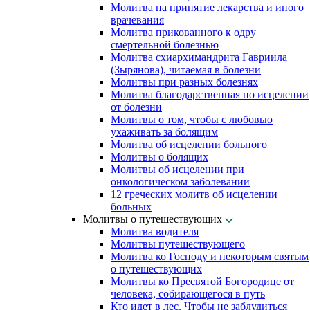
Молитва на принятие лекарства и иного
врачевания
Молитва прикованного к одру
смертельной болезнью
Молитва схиархимандрита Гавриила
(Зырянова), читаемая в болезни
Молитвы при разных болезнях
Молитва благодарственная по исцелении
от болезни
Молитвы о том, чтобы с любовью
ухаживать за болящим
Молитва об исцелении больного
Молитвы о болящих
Молитвы об исцелении при
онкологическом заболевании
12 греческих молитв об исцелении
больных
Молитвы о путешествующих
Молитва водителя
Молитвы путешествующего
Молитва ко Господу и некоторым святым
о путешествующих
Молитвы ко Пресвятой Богородице от
человека, собирающегося в путь
Кто идет в лес. Чтобы не заблудиться