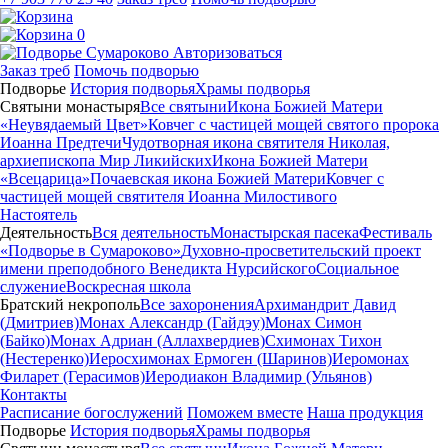
0
Авторизоваться
Заказ треб
Помочь подворью
Подворье
История подворья
Храмы подворья
Святыни монастыря
Все святыни
Икона Божией Матери
«Неувядаемый Цвет»
Ковчег с частицей мощей святого пророка
Иоанна Предтечи
Чудотворная икона святителя Николая,
архиепископа Мир Ликийских
Икона Божией Матери
«Всецарица»
Почаевская икона Божией Матери
Ковчег с
частицей мощей святителя Иоанна Милостивого
Настоятель
Деятельность
Вся деятельность
Монастырская пасека
Фестиваль
«Подворье в Сумароково»
Духовно-просветительский проект
имени преподобного Венедикта Нурсийского
Социальное
служение
Воскресная школа
Братский некрополь
Все захоронения
Архимандрит Давид
(Дмитриев)
Монах Александр (Гайдэу)
Монах Симон
(Байко)
Монах Адриан (Аллахвердиев)
Схимонах Тихон
(Нестеренко)
Иеросхимонах Ермоген (Шаринов)
Иеромонах
Филарет (Герасимов)
Иеродиакон Владимир (Ульянов)
Контакты
Расписание богослужений
Поможем вместе
Наша продукция
Подворье
История подворья
Храмы подворья