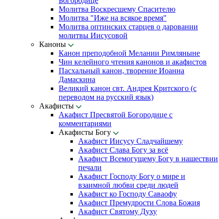
Богородице
Молитва Воскресшему Спасителю
Молитва "Иже на всякое время"
Молитва оптинских старцев о даровании
молитвы Иисусовой
Каноны
Канон преподобной Мелании Римляныне
Чин келейного чтения канонов и акафистов
Пасхальный канон, творение Иоанна
Дамаскина
Великий канон свт. Андрея Критского (с
переводом на русский язык)
Акафисты
Акафист Пресвятой Богородице с
комментариями
Акафисты Богу
Акафист Иисусу Сладчайшему
Акафист Слава Богу за всё
Акафист Всемогущему Богу в нашествии
печали
Акафист Господу Богу о мире и
взаимной любви среди людей
Акафист ко Господу Саваофу
Акафист Премудрости Слова Божия
Акафист Святому Духу