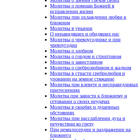
Молитвы о зрении грехов своих
Молитвы о помощи Божией в
исправлении жизни
Молитвы при охлаждении любви к
ближним
Молитвы в унынии
О ненавидящих и обидящих нас
Молитвы о чревоугоднике и при
чревоугодии
Молитвы о злобном
Молитвы о гордом и строптивом
Молитвы о завистливом
Молитвы о сребролюбивом и жадном
Молитвы в страсти сребролюбия и
уповании на земное стяжание
Молитвы при клевете и несправедливых
притеснениях
Молитва при зависти к ближнему и
сетовании о своих неудачах
Молитвы в скорбях и душевных
обстояниях
Молитвы при расслаблении духа и
нечувствии ко греху
При немилосердии и раздражении на
ближнего