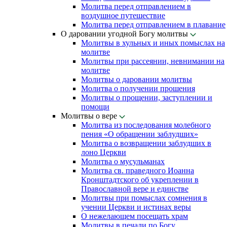
Молитва перед отправлением в
воздушное путешествие
Молитва перед отправлением в плавание
О даровании угодной Богу молитвы
Молитвы в хульных и иных помыслах на
молитве
Молитвы при рассеянии, невнимании на
молитве
Молитвы о даровании молитвы
Молитва о получении прошения
Молитвы о прощении, заступлении и
помощи
Молитвы о вере
Молитва из последования молебного
пения «О обращении заблудших»
Молитва о возвращении заблудших в
лоно Церкви
Молитва о мусульманах
Молитва св. праведного Иоанна
Кронштадтского об укреплении в
Православной вере и единстве
Молитвы при помыслах сомнения в
учении Церкви и истинах веры
О нежелающем посещать храм
Молитвы в печали по Богу