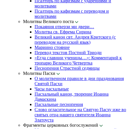
Псалтирь по кафизмам с ударениями и
молитвами
Псалтирь по кафизмам с переводом и
молитвами
Молитвы Великого поста
Покаяния отверзи ми двери…
Молитва св. Ефрема Сирина
Великий канон свт. Андрея Критского (с
переводом на русский язык)
Мариино стояние
Перевод текстов Постной Триоди
«Егда славнии ученицы…»: Комментарий к
тропарю Великого Четвертка
Песнопения Страстной седмицы
Молитвы Пасхи
О молитвенном правиле в дни празднования
Святой Пасхи
Часы пасхальные
Пасхальный канон, творение Иоанна
Дамаскина
Пасхальные песнопения
Слово огласительное на Святую Пасху иже во
святых отца нашего святителя Иоанна
Златоуста
Фрагменты церковных богослужений