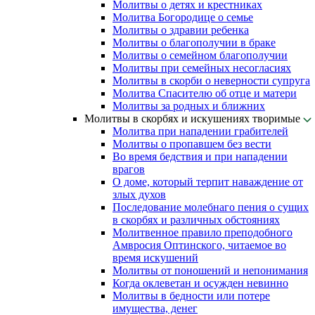
Молитвы о детях и крестниках
Молитва Богородице о семье
Молитвы о здравии ребенка
Молитвы о благополучии в браке
Молитвы о семейном благополучии
Молитвы при семейных несогласиях
Молитвы в скорби о неверности супруга
Молитва Спасителю об отце и матери
Молитвы за родных и ближних
Молитвы в скорбях и искушениях творимые
Молитва при нападении грабителей
Молитвы о пропавшем без вести
Во время бедствия и при нападении
врагов
О доме, который терпит наваждение от
злых духов
Последование молебнаго пения о сущих
в скорбях и различных обстояниях
Молитвенное правило преподобного
Амвросия Оптинского, читаемое во
время искушений
Молитвы от поношений и непонимания
Когда оклеветан и осужден невинно
Молитвы в бедности или потере
имущества, денег