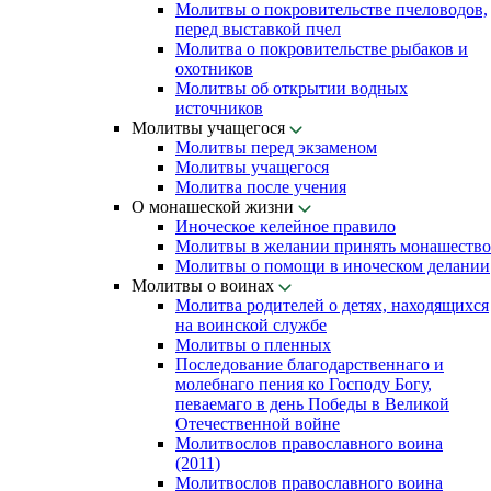
Молитвы о покровительстве пчеловодов,
перед выставкой пчел
Молитва о покровительстве рыбаков и
охотников
Молитвы об открытии водных
источников
Молитвы учащегося
Молитвы перед экзаменом
Молитвы учащегося
Молитва после учения
О монашеской жизни
Иноческое келейное правило
Молитвы в желании принять монашество
Молитвы о помощи в иноческом делании
Молитвы о воинах
Молитва родителей о детях, находящихся
на воинской службе
Молитвы о пленных
Последование благодарственнаго и
молебнаго пения ко Господу Богу,
певаемаго в день Победы в Великой
Отечественной войне
Молитвослов православного воина
(2011)
Молитвослов православного воина