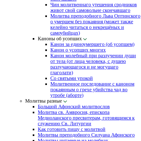
Чин молитвеннаго утешения сродников
живот свой самовольне скончавшаго
Молитва преподобного Льва Оптинского
о умершем без покаяния (может также
келейно читаться о некрещёных и
самоубийцах)
Каноны об усопших
Канон за единоумершего (об усопшем)
Канон о усопших многих
Канон молебный при разлучении души
от тела (от лица человека, с душею
разлучающагося и не могущаго
глаголати)
Со святыми упокой
Молитвенное последование с каноном
покаянным о грехе убийства чад во
утробе (аборте)
Молитвы разные
Большой Афонский молитвослов
Молитва св. Амвросия, епископа
Медиоланского пресвитерам, готовящимся к
служению Св. Литургии
Как готовить пищу с молитвой
Молитвы преподобного Силуана Афонского
Молитвы читаемые на молебнах