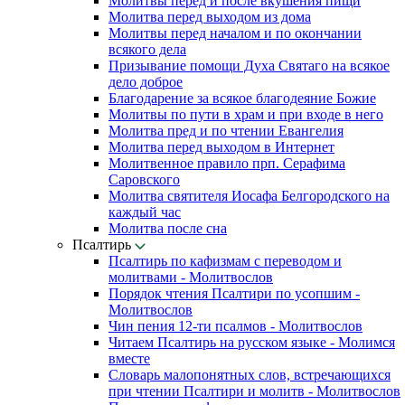
Молитвы перед и после вкушения пищи
Молитва перед выходом из дома
Молитвы перед началом и по окончании
всякого дела
Призывание помощи Духа Святаго на всякое
дело доброе
Благодарение за всякое благодеяние Божие
Молитвы по пути в храм и при входе в него
Молитва пред и по чтении Евангелия
Молитва перед выходом в Интернет
Молитвенное правило прп. Серафима
Саровского
Молитва святителя Иосафа Белгородского на
каждый час
Молитва после сна
Псалтирь
Псалтирь по кафизмам с переводом и
молитвами - Молитвослов
Порядок чтения Псалтири по усопшим -
Молитвослов
Чин пения 12-ти псалмов - Молитвослов
Читаем Псалтирь на русском языке - Молимся
вместе
Словарь малопонятных слов, встречающихся
при чтении Псалтири и молитв - Молитвослов