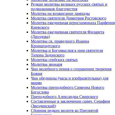
Редкие молитвы великих русских святых и
подвижников благочестия
Молитва на возжигание лампады
Молитва святителя Димитрия Ростовского
Молитва ежедневная иеросхимонаха Парфения
Киевского
Молитва ежедневная святителя Филарета
(Дроздова)
Молитвы св. праведного Иоанна
Кронштадтского
Молитвы и Богомыслия к ним святителя
Тихона Задонского
Молитвы сербских святых
Молитвы звонаря
Чин молебного пения о сохранении творения
Божия
Чин обедницы (часы и изобразительны) для
мирян
Молитвы преподобного Симеона Нового
Богослова
Преподобного Александра Свирского
Составленные в заключении сщмч. Серафим
(Звездинский)
Сборник редких молитв ко Пресвятой