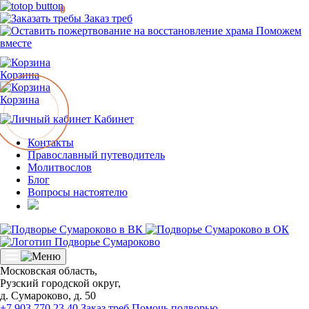
0
Заказ треб
Поможем
вместе
Корзина
Корзина
Кабинет
Контакты
Православный путеводитель
Молитвослов
Блог
Вопросы настоятелю
Московская область,
Рузский городской округ,
д. Сумароково, д. 50
+7 903 770 23 40
Заказ треб
Помочь подворью