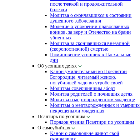
после тяжкой и продолжительной
болезни
Молитва о скончавшихся в состоянии
душевного заболевания
Моление о упокоении православных
воинов, за веру и Отечество на брани
убиенных
Молитва за скончавшихся внезапной
(скоропостижной) смертью
Поминовение усопших в Пасхальные
дни
Об усопших детях
Канон умилительный ко Пресвятой
Богородице, читаемый женою,
погубившей чадо во утробе своей
Молитвы совершившим аборт
Молитва родителей о почивших детях
Молитва о мертворожденном младенце
Молитвы о мертворожденных и умерших
некрещеными младенцах
Псалтирь по усопшим
Порядок чтения Псалтири по усопшим
О самоубийцах
Канон о самовольне живот свой
скончавших