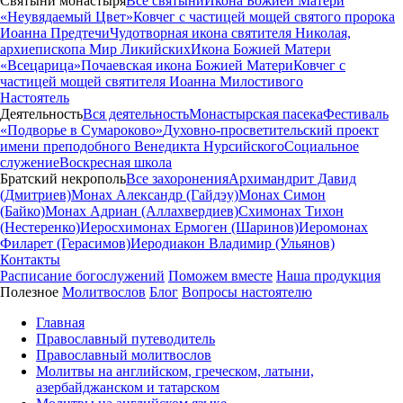
Святыни монастыря
Все святыни
Икона Божией Матери
«Неувядаемый Цвет»
Ковчег с частицей мощей святого пророка
Иоанна Предтечи
Чудотворная икона святителя Николая,
архиепископа Мир Ликийских
Икона Божией Матери
«Всецарица»
Почаевская икона Божией Матери
Ковчег с
частицей мощей святителя Иоанна Милостивого
Настоятель
Деятельность
Вся деятельность
Монастырская пасека
Фестиваль
«Подворье в Сумароково»
Духовно-просветительский проект
имени преподобного Венедикта Нурсийского
Социальное
служение
Воскресная школа
Братский некрополь
Все захоронения
Архимандрит Давид
(Дмитриев)
Монах Александр (Гайдэу)
Монах Симон
(Байко)
Монах Адриан (Аллахвердиев)
Схимонах Тихон
(Нестеренко)
Иеросхимонах Ермоген (Шаринов)
Иеромонах
Филарет (Герасимов)
Иеродиакон Владимир (Ульянов)
Контакты
Расписание богослужений
Поможем вместе
Наша продукция
Полезное
Молитвослов
Блог
Вопросы настоятелю
Главная
Православный путеводитель
Православный молитвослов
Молитвы на английском, греческом, латыни,
азербайджанском и татарском