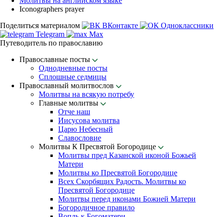
Молитвы на английском языке
Iconographers prayer
Поделиться материалом
ВКонтакте
Одноклассники
Telegram
Max
Путеводитель по православию
Православные посты
Однодневные посты
Сплошные седмицы
Православный молитвослов
Молитвы на всякую потребу
Главные молитвы
Отче наш
Иисусова молитва
Царю Небесный
Славословие
Молитвы К Пресвятой Богородице
Молитвы пред Казанской иконой Божьей
Матери
Молитвы ко Пресвятой Богородице
Всех Скорбящих Радость. Молитвы ко
Пресвятой Богородице
Молитвы перед иконами Божией Матери
Богородичное правило
Вопль к Богоматери