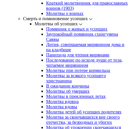
Краткий молитвенник для православных
воинов (1903)
Молитвы о воинах
Смерть и поминовение усопших
Молитвы об усопших
Помянник о живых и усопших
Заупокойный помянник схиигумена
Саввы
Лития, совершаемая мирянином дома и
на кладбище
Панихида для чтения мирянами
Последование по исходе души от тела,
читаемое мирянином
Молитвы при потере кормильца
Молитвы за всякого усопшего
христианина
В ожидании кончины
Молитвы об умерших
Молитвы в преклонных летах
Молитва вдовца
Молитва вдовы
Молитва детей об усопших родителях
Молитва за скончавшихся вне своего
отечества, за безродных и убогих
Молитва об упокоении скончавшихся