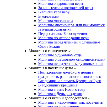
Молитва о даровании веры
За гонителей и презрителей веры
В гонениях за веру
В маловерии
Молитва миссионера
Молитвы миссионера, или как молиться
за неправославных?
Перед началом Богослужения
Молитва по исповедании веры
Молитва перед чтением и слушанием
Слова Божия
Молитвы о священстве
Молитвы о духовном отце
Молитвы о церковном священноначалии
Молитва перед чтением духовных книг
Молитвы в памятные даты
Последование молебного пения в
праздник св. равноапостольного князя
Владимира и в память Крещения Руси
В годовщину крещения
Молитва в день Нового года
Молитва в День рождения
Молитвы о стяжании добродетелей
Молитвы в недоумении, как поступить
Молитва по соглашению