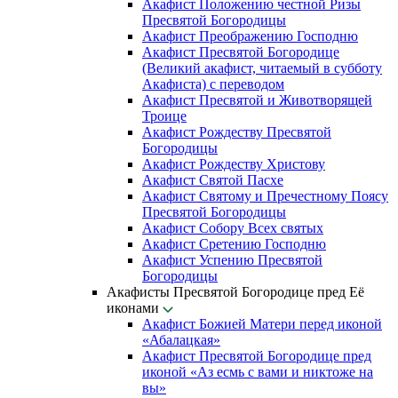
Акафист Положению честной Ризы
Пресвятой Богородицы
Акафист Преображению Господню
Акафист Пресвятой Богородице
(Великий акафист, читаемый в субботу
Акафиста) с переводом
Акафист Пресвятой и Животворящей
Троице
Акафист Рождеству Пресвятой
Богородицы
Акафист Рождеству Христову
Акафист Святой Пасхе
Акафист Святому и Пречестному Поясу
Пресвятой Богородицы
Акафист Собору Всех святых
Акафист Сретению Господню
Акафист Успению Пресвятой
Богородицы
Акафисты Пресвятой Богородице пред Её
иконами
Акафист Божией Матери перед иконой
«Абалацкая»
Акафист Пресвятой Богородице пред
иконой «Аз есмь с вами и никтоже на
вы»