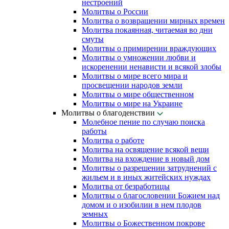
нестроений
Молитвы о России
Молитва о возвращении мирных времен
Молитва покаянная, читаемая во дни
смуты
Молитвы о примирении враждующих
Молитвы о умножении любви и
искоренении ненависти и всякой злобы
Молитвы о мире всего мира и
просвещении народов земли
Молитвы о мире общественном
Молитвы о мире на Украине
Молитвы о благоденствии
Молебное пение по случаю поиска
работы
Молитва о работе
Молитва на освящение всякой вещи
Молитва на вхождение в новый дом
Молитвы о разрешении затруднений с
жильем и в иных житейских нуждах
Молитва от безработицы
Молитвы о благословении Божием над
домом и о изобилии в нем плодов
земных
Молитвы о Божественном покрове