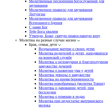
Молитвенные песнопения богослужений для
заучивания
Молитвенное правило для заучивания
Литургии
Молитвенное правило для заучивания
Всенощного бдения
С нами Бог
Тебе Бога хвалим
Утверди, Боже, святую православную веру
Молитвы на разные случаи жизни
Брак, семья, дети
Воздыхание матери о своих детях
Молитва родителей о детях, находящихся
на воинской службе
Молитвы о целомудрии и благополучном
замужестве дочерей
Молитвы о развитии ума у детей
Молитвы девицы о замужестве
Молитвы во время беременности
Молитва новобрачных (молитва Товии)
Молитвы о даровании детей, при
бесплодии
Молитвы о помощи в родах
Молитва при недостатке материнского
молока