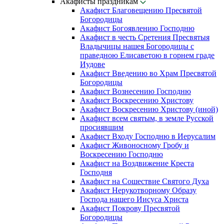
Акафисты праздникам
Акафист Благовещению Пресвятой
Богородицы
Акафист Богоявлению Господню
Акафист в честь Сретения Пресвятыя
Владычицы нашея Богородицы с
праведною Елисаветою в горнем граде
Иудове
Акафист Введению во Храм Пресвятой
Богородицы
Акафист Вознесению Господню
Акафист Воскресению Христову
Акафист Воскресению Христову (иной)
Акафист всем святым, в земле Русской
просиявшим
Акафист Входу Господню в Иерусалим
Акафист Живоносному Гробу и
Воскресению Господню
Акафист на Воздвижение Креста
Господня
Акафист на Сошествие Святого Духа
Акафист Нерукотворному Образу
Господа нашего Иисуса Христа
Акафист Покрову Пресвятой
Богородицы