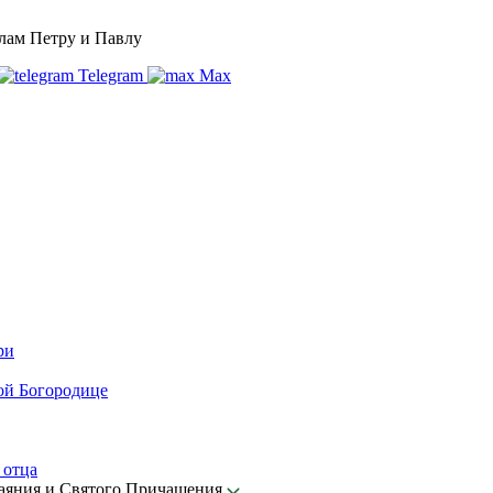
лам Петру и Павлу
Telegram
Max
ри
ой Богородице
 отца
каяния и Святого Причащения