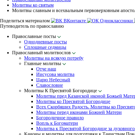
Молитвы ко святым
Молитвы славным и всехвальным первоверховным апосто
Поделиться материалом
ВКонтакте
Одноклассники
Путеводитель по православию
Православные посты
Однодневные посты
Сплошные седмицы
Православный молитвослов
Молитвы на всякую потребу
Главные молитвы
Отче наш
Иисусова молитва
Царю Небесный
Славословие
Молитвы К Пресвятой Богородице
Молитвы пред Казанской иконой Божьей Мате
Молитвы ко Пресвятой Богородице
Всех Скорбящих Радость. Молитвы ко Пресвят
Молитвы перед иконами Божией Матери
Богородичное правило
Вопль к Богоматери
Молитва к Пресвятой Богородице за духовного
Каноны и молитвы для подготовки к Таинствам По