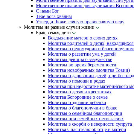
Молитвенное правило для заучивания Литурги
Молитвенное правило для заучивания Всенощн
С нами Бог
Тебе Бога хвалим
Утверди, Боже, святую православную веру
Молитвы на разные случаи жизни
Брак, семья, дети
Воздыхание матери о своих детях
Молитва родителей о детях, находящихся
Молитвы о целомудрии и благополучном 
Молитвы о развитии ума у детей
Молитвы девицы о замужестве
Молитвы во время беременности
Молитва новобрачных (молитва Товии)
Молитвы о даровании детей, при беспло
Молитвы о помощи в родах
Молитва при недостатке материнского м
Молитвы о детях и крестниках
Молитва Богородице о семье
Молитвы о здравии ребенка
Молитвы о благополучии в браке
Молитвы о семейном благополучии
Молитвы при семейных несогласиях
Молитвы в скорби о неверности супруга
Молитва Спасителю об отце и матери