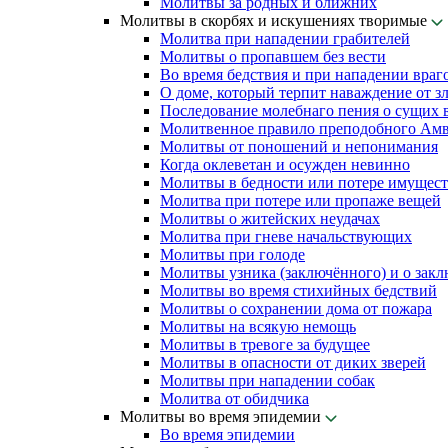
Молитвы за родных и ближних
Молитвы в скорбях и искушениях творимые
Молитва при нападении грабителей
Молитвы о пропавшем без вести
Во время бедствия и при нападении враг
О доме, который терпит наваждение от з
Последование молебнаго пения о сущих в
Молитвенное правило преподобного Амв
Молитвы от поношений и непонимания
Когда оклеветан и осужден невинно
Молитвы в бедности или потере имущест
Молитва при потере или пропаже вещей
Молитвы о житейских неудачах
Молитва при гневе начальствующих
Молитвы при голоде
Молитвы узника (заключённого) и о зак
Молитвы во время стихийных бедствий
Молитвы о сохранении дома от пожара
Молитвы на всякую немощь
Молитвы в тревоге за будущее
Молитвы в опасности от диких зверей
Молитвы при нападении собак
Молитва от обидчика
Молитвы во время эпидемии
Во время эпидемии