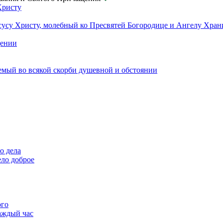
Христу
сусу Христу, молебный ко Пресвятей Богородице и Ангелу Хра
щении
емый во всякой скорби душевной и обстоянии
о дела
ело доброе
ого
аждый час