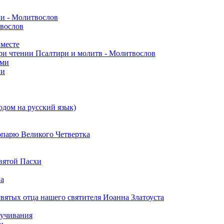
ми - Молитвослов
твослов
вместе
ри чтении Псалтири и молитв - Молитвослов
ами
ми
одом на русский язык)
опарю Великого Четвертка
вятой Пасхи
на
вятых отца нашего святителя Иоанна Златоуста
аучивания