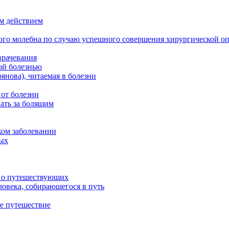
м действием
ого молебна по случаю успешного совершения хирургической о
врачевания
ой болезнью
нова), читаемая в болезни
 от болезни
ать за болящим
ком заболевании
ных
м о путешествующих
овека, собирающегося в путь
е путешествие