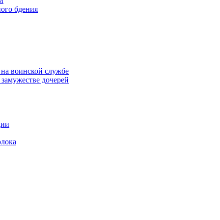
и
ого бдения
 на воинской службе
замужестве дочерей
дии
олока