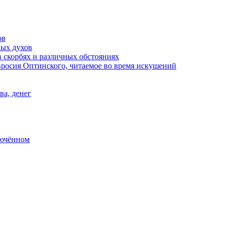
ов
лых духов
 скорбях и различных обстояниях
росия Оптинского, читаемое во время искушений
ва, денег
лючённом