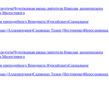
Предтечи
Чудотворная икона святителя Николая, архиепископа
на Милостивого
ни преподобного Венедикта Нурсийского
Социальное
ан (Аллахвердиев)
Схимонах Тихон (Нестеренко)
Иеросхимонах
Предтечи
Чудотворная икона святителя Николая, архиепископа
на Милостивого
ни преподобного Венедикта Нурсийского
Социальное
ан (Аллахвердиев)
Схимонах Тихон (Нестеренко)
Иеросхимонах