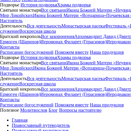
Подворье
История подворья
Храмы подворья
Святыни монастыря
Все святыни
Икона Божией Матери «Неувяд
Мир Ликийских
Икона Божией Матери «Всецарица»
Почаевская
Настоятель
Деятельность
Вся деятельность
Монастырская пасека
Фестиваль «
служение
Воскресная школа
Братский некрополь
Все захоронения
Архимандрит Давид (Дмитр
Ермоген (Шаринов)
Иеромонах Филарет (Герасимов)
Иеродиакон
Контакты
Расписание богослужений
Поможем вместе
Наша продукция
Подворье
История подворья
Храмы подворья
Святыни монастыря
Все святыни
Икона Божией Матери «Неувяд
Мир Ликийских
Икона Божией Матери «Всецарица»
Почаевская
Настоятель
Деятельность
Вся деятельность
Монастырская пасека
Фестиваль «
служение
Воскресная школа
Братский некрополь
Все захоронения
Архимандрит Давид (Дмитр
Ермоген (Шаринов)
Иеромонах Филарет (Герасимов)
Иеродиакон
Контакты
Расписание богослужений
Поможем вместе
Наша продукция
Полезное
Молитвослов
Блог
Вопросы настоятелю
Главная
Православный путеводитель
Православный молитвослов