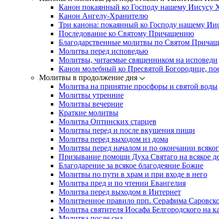
Канон покаянный ко Господу нашему Иисусу 
Канон Ангелу-Хранителю
Три канона: покаянный ко Господу нашему Ии
Последование ко Святому Причащению
Благодарственные молитвы по Святом Прича
Молитва перед исповедью
Молитвы, читаемые священником на исповеди
Канон молебный ко Пресвятой Богородице, по
Молитвы в продолжение дня
Молитва на принятие просфоры и святой воды
Молитвы утренние
Молитвы вечерние
Краткие молитвы
Молитва Оптинских старцев
Молитвы перед и после вкушения пищи
Молитва перед выходом из дома
Молитвы перед началом и по окончании всяког
Призывание помощи Духа Святаго на всякое д
Благодарение за всякое благодеяние Божие
Молитвы по пути в храм и при входе в него
Молитва пред и по чтении Евангелия
Молитва перед выходом в Интернет
Молитвенное правило прп. Серафима Саровск
Молитва святителя Иосафа Белгородского на к
Молитва после сна