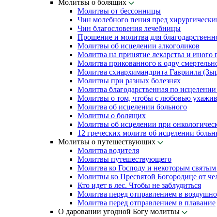
Молитвы о болящих
Молитвы от бессонницы
Чин молебного пения пред хирургически
Чин благословения лечебницы
Прошение и молитва для благодарственн
Молитвы об исцелении алкоголиков
Молитва на принятие лекарства и иного 
Молитва прикованного к одру смертельн
Молитва схиархимандрита Гавриила (Зыря
Молитвы при разных болезнях
Молитва благодарственная по исцелении
Молитвы о том, чтобы с любовью ухажив
Молитва об исцелении больного
Молитвы о болящих
Молитвы об исцелении при онкологичес
12 греческих молитв об исцелении боль
Молитвы о путешествующих
Молитва водителя
Молитвы путешествующего
Молитва ко Господу и некоторым святы
Молитвы ко Пресвятой Богородице от чел
Кто идет в лес. Чтобы не заблудиться
Молитва перед отправлением в воздушно
Молитва перед отправлением в плавание
О даровании угодной Богу молитвы