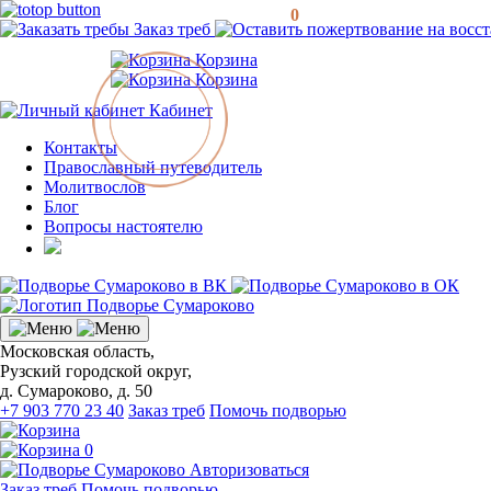
0
Заказ треб
Корзина
Корзина
Кабинет
Контакты
Православный путеводитель
Молитвослов
Блог
Вопросы настоятелю
Московская область,
Рузский городской округ,
д. Сумароково, д. 50
+7 903 770 23 40
Заказ треб
Помочь подворью
0
Авторизоваться
Заказ треб
Помочь подворью