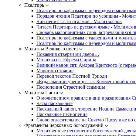
Псалтирь
Псалтирь по кафизмам с переводом и молитва
Порядок чтения Псалтири по усопшим - Моли
Чин пения 12-ти псалмов - Молитвослов
Читаем Псалтирь на русском языке - Молимся 
Словарь малопонятных слов, встречающихся п
Псалтирь по кафизмам с ударениями и молитв
Псалтирь по кафизмам с переводом и молитва
Молитвы Великого поста
Покаяния отверзи ми двери…
Молитва св. Ефрема Сирина
Великий канон свт. Андрея Критского (с перев
Мариино стояние
Перевод текстов Постной Триоди
«Егда славнии ученицы…»: Комментарий к тр
Песнопения Страстной седмицы
Молитвы Пасхи
О молитвенном правиле в дни празднования С
Часы пасхальные
Пасхальный канон, творение Иоанна Дамаски
Пасхальные песнопения
Слово огласительное на Святую Пасху иже во с
Фрагменты церковных богослужений
Молитвенные песнопения богослужений для з