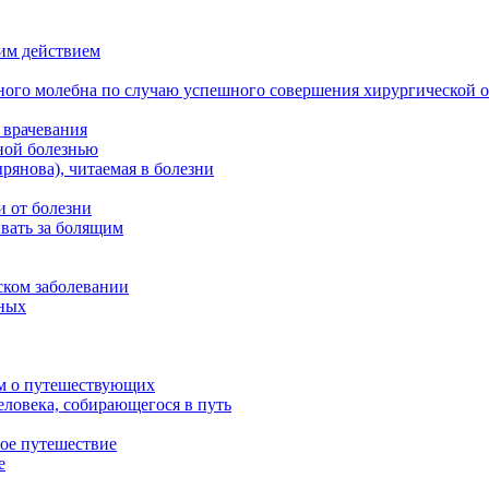
им действием
ного молебна по случаю успешного совершения хирургической 
 врачевания
ной болезнью
янова), читаемая в болезни
и от болезни
вать за болящим
ском заболевании
ьных
ым о путешествующих
еловека, собирающегося в путь
ое путешествие
е