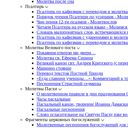
Молитва после сна
Псалтирь
Псалтирь по кафизмам с переводом и молитв
Порядок чтения Псалтири по усопшим - Мол
Чин пения 12-ти псалмов - Молитвослов
Читаем Псалтирь на русском языке - Молимся
Словарь малопонятных слов, встречающихся 
Псалтирь по кафизмам с ударениями и молит
Псалтирь по кафизмам с переводом и молитв
Молитвы Великого поста
Покаяния отверзи ми двери…
Молитва св. Ефрема Сирина
Великий канон свт. Андрея Критского (с пере
Мариино стояние
Перевод текстов Постной Триоди
«Егда славнии ученицы…»: Комментарий к т
Песнопения Страстной седмицы
Молитвы Пасхи
О молитвенном правиле в дни празднования 
Часы пасхальные
Пасхальный канон, творение Иоанна Дамаск
Пасхальные песнопения
Слово огласительное на Святую Пасху иже во
Фрагменты церковных богослужений
Молитвенные песнопения богослужений для 