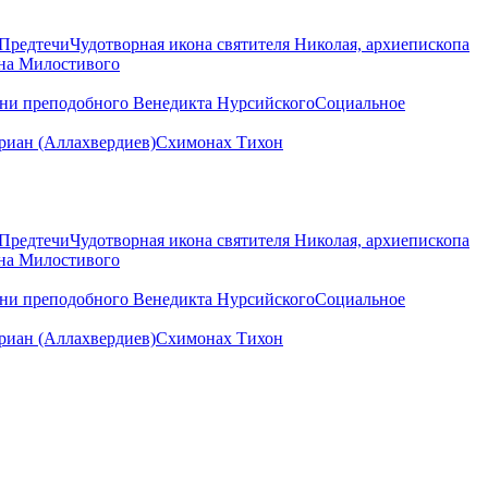
 Предтечи
Чудотворная икона святителя Николая, архиепископа
нна Милостивого
ени преподобного Венедикта Нурсийского
Социальное
иан (Аллахвердиев)
Схимонах Тихон
 Предтечи
Чудотворная икона святителя Николая, архиепископа
нна Милостивого
ени преподобного Венедикта Нурсийского
Социальное
иан (Аллахвердиев)
Схимонах Тихон