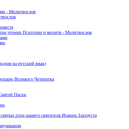
ами - Молитвослов
итвослов
 вместе
при чтении Псалтири и молитв - Молитвослов
вами
ами
водом на русский язык)
ропарю Великого Четвертка
Святой Пасхи
ина
 святых отца нашего святителя Иоанна Златоуста
заучивания