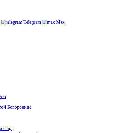
и
Telegram
Max
ери
той Богородице
о отца