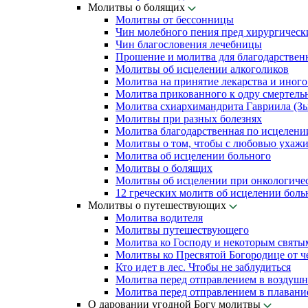
Молитвы о болящих
Молитвы от бессонницы
Чин молебного пения пред хирургическ
Чин благословения лечебницы
Прошение и молитва для благодарствен
Молитвы об исцелении алкоголиков
Молитва на принятие лекарства и иного
Молитва прикованного к одру смертель
Молитва схиархимандрита Гавриила (Зыр
Молитвы при разных болезнях
Молитва благодарственная по исцелени
Молитвы о том, чтобы с любовью ухажи
Молитва об исцелении больного
Молитвы о болящих
Молитвы об исцелении при онкологиче
12 греческих молитв об исцелении бол
Молитвы о путешествующих
Молитва водителя
Молитвы путешествующего
Молитва ко Господу и некоторым свят
Молитвы ко Пресвятой Богородице от ч
Кто идет в лес. Чтобы не заблудиться
Молитва перед отправлением в воздушн
Молитва перед отправлением в плавани
О даровании угодной Богу молитвы