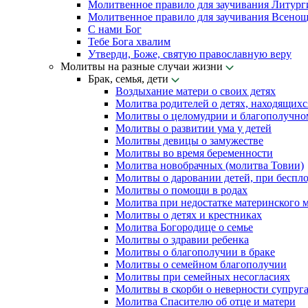
Молитвенное правило для заучивания Литург
Молитвенное правило для заучивания Всенощ
С нами Бог
Тебе Бога хвалим
Утверди, Боже, святую православную веру
Молитвы на разные случаи жизни
Брак, семья, дети
Воздыхание матери о своих детях
Молитва родителей о детях, находящихс
Молитвы о целомудрии и благополучно
Молитвы о развитии ума у детей
Молитвы девицы о замужестве
Молитвы во время беременности
Молитва новобрачных (молитва Товии)
Молитвы о даровании детей, при беспл
Молитвы о помощи в родах
Молитва при недостатке материнского 
Молитвы о детях и крестниках
Молитва Богородице о семье
Молитвы о здравии ребенка
Молитвы о благополучии в браке
Молитвы о семейном благополучии
Молитвы при семейных несогласиях
Молитвы в скорби о неверности супруг
Молитва Спасителю об отце и матери