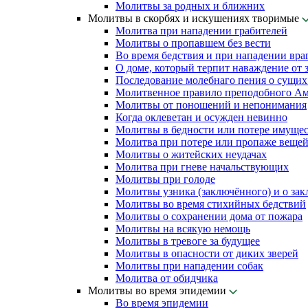
Молитвы за родных и ближних
Молитвы в скорбях и искушениях творимые
Молитва при нападении грабителей
Молитвы о пропавшем без вести
Во время бедствия и при нападении вра
О доме, который терпит наваждение от 
Последование молебнаго пения о сущих 
Молитвенное правило преподобного Ам
Молитвы от поношений и непонимания
Когда оклеветан и осужден невинно
Молитвы в бедности или потере имущес
Молитва при потере или пропаже веще
Молитвы о житейских неудачах
Молитва при гневе начальствующих
Молитвы при голоде
Молитвы узника (заключённого) и о за
Молитвы во время стихийных бедствий
Молитвы о сохранении дома от пожара
Молитвы на всякую немощь
Молитвы в тревоге за будущее
Молитвы в опасности от диких зверей
Молитвы при нападении собак
Молитва от обидчика
Молитвы во время эпидемии
Во время эпидемии