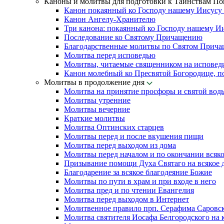
Каноны и молитвы для подготовки к Таинствам П
Канон покаянный ко Господу нашему Иисусу
Канон Ангелу-Хранителю
Три канона: покаянный ко Господу нашему И
Последование ко Святому Причащению
Благодарственные молитвы по Святом Прич
Молитва перед исповедью
Молитвы, читаемые священником на исповед
Канон молебный ко Пресвятой Богородице, п
Молитвы в продолжение дня
Молитва на принятие просфоры и святой вод
Молитвы утренние
Молитвы вечерние
Краткие молитвы
Молитва Оптинских старцев
Молитвы перед и после вкушения пищи
Молитва перед выходом из дома
Молитвы перед началом и по окончании всяко
Призывание помощи Духа Святаго на всякое 
Благодарение за всякое благодеяние Божие
Молитвы по пути в храм и при входе в него
Молитва пред и по чтении Евангелия
Молитва перед выходом в Интернет
Молитвенное правило прп. Серафима Саровс
Молитва святителя Иосафа Белгородского на 