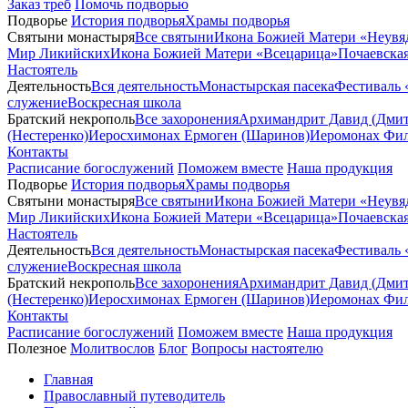
Заказ треб
Помочь подворью
Подворье
История подворья
Храмы подворья
Святыни монастыря
Все святыни
Икона Божией Матери «Неувя
Мир Ликийских
Икона Божией Матери «Всецарица»
Почаевска
Настоятель
Деятельность
Вся деятельность
Монастырская пасека
Фестиваль 
служение
Воскресная школа
Братский некрополь
Все захоронения
Архимандрит Давид (Дмит
(Нестеренко)
Иеросхимонах Ермоген (Шаринов)
Иеромонах Фил
Контакты
Расписание богослужений
Поможем вместе
Наша продукция
Подворье
История подворья
Храмы подворья
Святыни монастыря
Все святыни
Икона Божией Матери «Неувя
Мир Ликийских
Икона Божией Матери «Всецарица»
Почаевска
Настоятель
Деятельность
Вся деятельность
Монастырская пасека
Фестиваль 
служение
Воскресная школа
Братский некрополь
Все захоронения
Архимандрит Давид (Дмит
(Нестеренко)
Иеросхимонах Ермоген (Шаринов)
Иеромонах Фил
Контакты
Расписание богослужений
Поможем вместе
Наша продукция
Полезное
Молитвослов
Блог
Вопросы настоятелю
Главная
Православный путеводитель