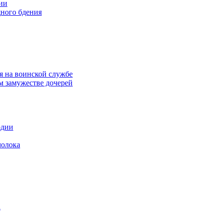
ии
ного бдения
я на воинской службе
м замужестве дочерей
одии
молока
а