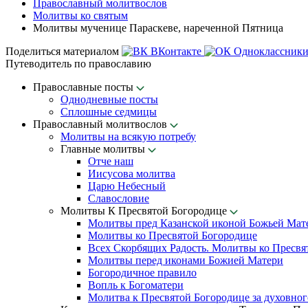
Православный молитвослов
Молитвы ко святым
Молитвы мученице Параскеве, нареченной Пятница
Поделиться материалом
ВКонтакте
Одноклассник
Путеводитель по православию
Православные посты
Однодневные посты
Сплошные седмицы
Православный молитвослов
Молитвы на всякую потребу
Главные молитвы
Отче наш
Иисусова молитва
Царю Небесный
Славословие
Молитвы К Пресвятой Богородице
Молитвы пред Казанской иконой Божьей Мат
Молитвы ко Пресвятой Богородице
Всех Скорбящих Радость. Молитвы ко Пресвя
Молитвы перед иконами Божией Матери
Богородичное правило
Вопль к Богоматери
Молитва к Пресвятой Богородице за духовног