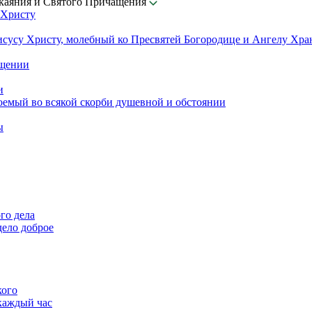
окаяния и Святого Причащения
 Христу
исусу Христу, молебный ко Пресвятей Богородице и Ангелу Хр
ащении
и
оемый во всякой скорби душевной и обстоянии
ы
го дела
дело доброе
кого
каждый час