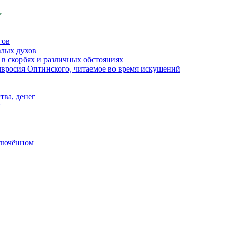
гов
злых духов
в скорбях и различных обстояниях
вросия Оптинского, читаемое во время искушений
тва, денег
й
ключённом