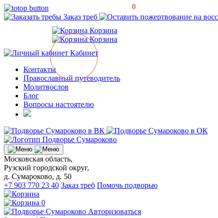
0
Заказ треб
Корзина
Корзина
Кабинет
Контакты
Православный путеводитель
Молитвослов
Блог
Вопросы настоятелю
Московская область,
Рузский городской округ,
д. Сумароково, д. 50
+7 903 770 23 40
Заказ треб
Помочь подворью
0
Авторизоваться