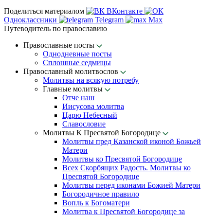
Поделиться материалом
ВКонтакте
Одноклассники
Telegram
Max
Путеводитель по православию
Православные посты
Однодневные посты
Сплошные седмицы
Православный молитвослов
Молитвы на всякую потребу
Главные молитвы
Отче наш
Иисусова молитва
Царю Небесный
Славословие
Молитвы К Пресвятой Богородице
Молитвы пред Казанской иконой Божьей
Матери
Молитвы ко Пресвятой Богородице
Всех Скорбящих Радость. Молитвы ко
Пресвятой Богородице
Молитвы перед иконами Божией Матери
Богородичное правило
Вопль к Богоматери
Молитва к Пресвятой Богородице за