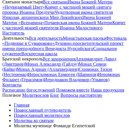
Святыни монастыря
Все святыни
Икона Божией Матери
«Неувядаемый Цвет»
Ковчег с частицей мощей святого
пророка Иоанна Предтечи
Чудотворная икона святителя
Николая, архиепископа Мир Ликийских
Икона Божией
Матери «Всецарица»
Почаевская икона Божией Матери
Ковчег
с частицей мощей святителя Иоанна Милостивого
Настоятель
Деятельность
Вся деятельность
Монастырская пасека
Фестиваль
«Подворье в Сумароково»
Духовно-просветительский проект
имени преподобного Венедикта Нурсийского
Социальное
служение
Воскресная школа
Братский некрополь
Все захоронения
Архимандрит Давид
(Дмитриев)
Монах Александр (Гайдэу)
Монах Симон
(Байко)
Монах Адриан (Аллахвердиев)
Схимонах Тихон
(Нестеренко)
Иеросхимонах Ермоген (Шаринов)
Иеромонах
Филарет (Герасимов)
Иеродиакон Владимир (Ульянов)
Контакты
Расписание богослужений
Поможем вместе
Наша продукция
Полезное
Молитвослов
Блог
Вопросы настоятелю
Главная
Православный путеводитель
Православный молитвослов
Молитвы ко святым
Молитва мученице Фомаиде Египетской