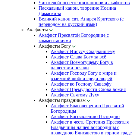
Чин келейного чтения канонов и акафистов
Пасхальный канон, творение Иоанна
Дамаскина
Великий канон свт. Андрея Критского (с
переводом на русский язык)
Акафисты
Акафист Пресвятой Богородице с
комментариями
Акафисты Богу
Акафист Иисусу Сладчайшему
Акафист Слава Богу за всё
Акафист Всемогущему Богу в
нашествии печали
Акафист Господу Богу о мире и
взаимной любви среди людей
Акафист ко Господу Саваофу
Акафист Премудрости Слова Божия
Акафист Святому Духу
Акафисты праздникам
Акафист Благовещению Пресвятой
Богородицы
Акафист Богоявлению Господню
Акафист в честь Сретения Пресвятыя
Владычицы нашея Богородицы с
праведною Елисаветою в горнем граде