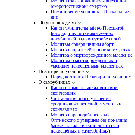
Молитва за скончавшихся внезапной
(скоропостижной) смертью
Поминовение усопших в Пасхальные
дни
Об усопших детях
Канон умилительный ко Пресвятой
Богородице, читаемый женою,
погубившей чадо во утробе своей
Молитвы совершившим аборт
Молитва родителей о почивших детях
Молитва о мертворожденном младенце
Молитвы о мертворожденных и
умерших некрещеными младенцах
Псалтирь по усопшим
Порядок чтения Псалтири по усопшим
О самоубийцах
Канон о самовольне живот свой
скончавших
Чин молитвеннаго утешения
сродников живот свой самовольне
скончавшаго
Молитва преподобного Льва
Оптинского о умершем без покаяния
(может также келейно читаться о
некрещёных и самоубийцах)