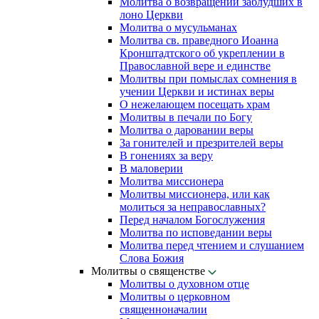
Молитва о возвращении заблудших в
лоно Церкви
Молитва о мусульманах
Молитва св. праведного Иоанна
Кронштадтского об укреплении в
Православной вере и единстве
Молитвы при помыслах сомнения в
учении Церкви и истинах веры
О нежелающем посещать храм
Молитвы в печали по Богу
Молитва о даровании веры
За гонителей и презрителей веры
В гонениях за веру
В маловерии
Молитва миссионера
Молитвы миссионера, или как
молиться за неправославных?
Перед началом Богослужения
Молитва по исповедании веры
Молитва перед чтением и слушанием
Слова Божия
Молитвы о священстве
Молитвы о духовном отце
Молитвы о церковном
священноначалии