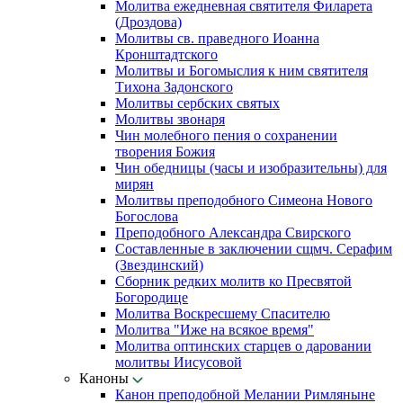
Молитва ежедневная святителя Филарета
(Дроздова)
Молитвы св. праведного Иоанна
Кронштадтского
Молитвы и Богомыслия к ним святителя
Тихона Задонского
Молитвы сербских святых
Молитвы звонаря
Чин молебного пения о сохранении
творения Божия
Чин обедницы (часы и изобразительны) для
мирян
Молитвы преподобного Симеона Нового
Богослова
Преподобного Александра Свирского
Составленные в заключении сщмч. Серафим
(Звездинский)
Сборник редких молитв ко Пресвятой
Богородице
Молитва Воскресшему Спасителю
Молитва "Иже на всякое время"
Молитва оптинских старцев о даровании
молитвы Иисусовой
Каноны
Канон преподобной Мелании Римляныне