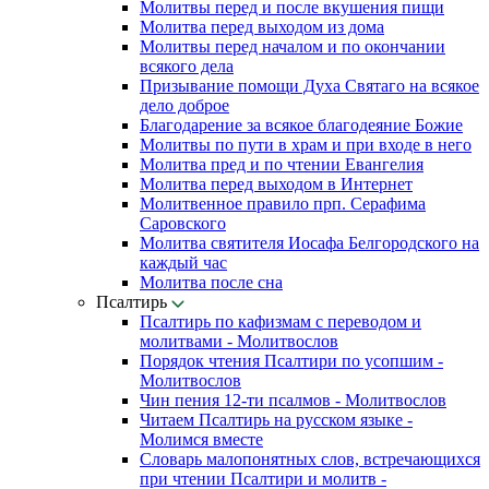
Молитвы перед и после вкушения пищи
Молитва перед выходом из дома
Молитвы перед началом и по окончании
всякого дела
Призывание помощи Духа Святаго на всякое
дело доброе
Благодарение за всякое благодеяние Божие
Молитвы по пути в храм и при входе в него
Молитва пред и по чтении Евангелия
Молитва перед выходом в Интернет
Молитвенное правило прп. Серафима
Саровского
Молитва святителя Иосафа Белгородского на
каждый час
Молитва после сна
Псалтирь
Псалтирь по кафизмам с переводом и
молитвами - Молитвослов
Порядок чтения Псалтири по усопшим -
Молитвослов
Чин пения 12-ти псалмов - Молитвослов
Читаем Псалтирь на русском языке -
Молимся вместе
Словарь малопонятных слов, встречающихся
при чтении Псалтири и молитв -