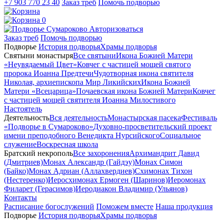
+7 903 770 23 40
Заказ треб
Помочь подворью
0
Авторизоваться
Заказ треб
Помочь подворью
Подворье
История подворья
Храмы подворья
Святыни монастыря
Все святыни
Икона Божией Матери
«Неувядаемый Цвет»
Ковчег с частицей мощей святого
пророка Иоанна Предтечи
Чудотворная икона святителя
Николая, архиепископа Мир Ликийских
Икона Божией
Матери «Всецарица»
Почаевская икона Божией Матери
Ковчег
с частицей мощей святителя Иоанна Милостивого
Настоятель
Деятельность
Вся деятельность
Монастырская пасека
Фестиваль
«Подворье в Сумароково»
Духовно-просветительский проект
имени преподобного Венедикта Нурсийского
Социальное
служение
Воскресная школа
Братский некрополь
Все захоронения
Архимандрит Давид
(Дмитриев)
Монах Александр (Гайдэу)
Монах Симон
(Байко)
Монах Адриан (Аллахвердиев)
Схимонах Тихон
(Нестеренко)
Иеросхимонах Ермоген (Шаринов)
Иеромонах
Филарет (Герасимов)
Иеродиакон Владимир (Ульянов)
Контакты
Расписание богослужений
Поможем вместе
Наша продукция
Подворье
История подворья
Храмы подворья