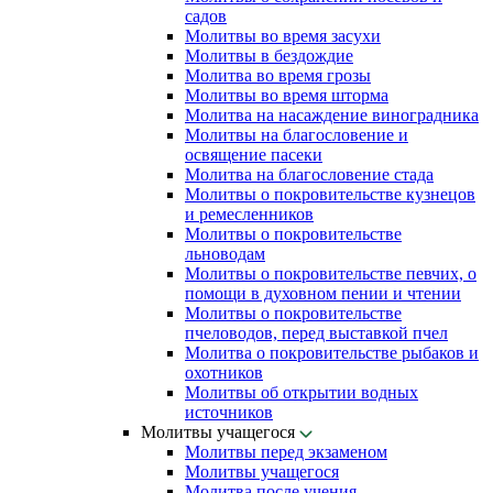
садов
Молитвы во время засухи
Молитвы в бездождие
Молитва во время грозы
Молитвы во время шторма
Молитва на насаждение виноградника
Молитвы на благословение и
освящение пасеки
Молитва на благословение стада
Молитвы о покровительстве кузнецов
и ремесленников
Молитвы о покровительстве
льноводам
Молитвы о покровительстве певчих, о
помощи в духовном пении и чтении
Молитвы о покровительстве
пчеловодов, перед выставкой пчел
Молитва о покровительстве рыбаков и
охотников
Молитвы об открытии водных
источников
Молитвы учащегося
Молитвы перед экзаменом
Молитвы учащегося
Молитва после учения