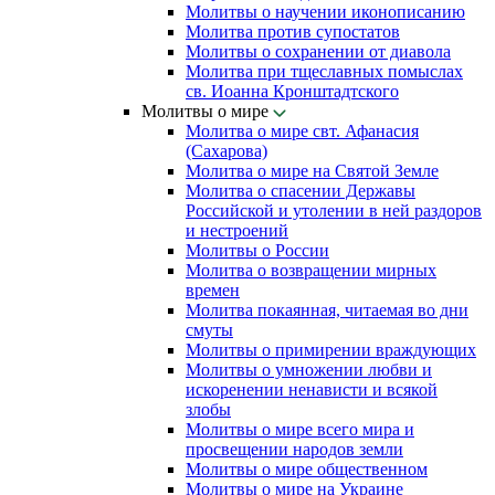
Молитвы о научении иконописанию
Молитва против супостатов
Молитвы о сохранении от диавола
Молитва при тщеславных помыслах
св. Иоанна Кронштадтского
Молитвы о мире
Молитва о мире свт. Афанасия
(Сахарова)
Молитва о мире на Святой Земле
Молитва о спасении Державы
Российской и утолении в ней раздоров
и нестроений
Молитвы о России
Молитва о возвращении мирных
времен
Молитва покаянная, читаемая во дни
смуты
Молитвы о примирении враждующих
Молитвы о умножении любви и
искоренении ненависти и всякой
злобы
Молитвы о мире всего мира и
просвещении народов земли
Молитвы о мире общественном
Молитвы о мире на Украине