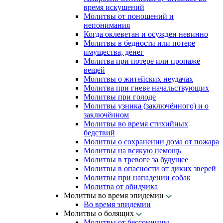
время искушений
Молитвы от поношений и
непонимания
Когда оклеветан и осужден невинно
Молитвы в бедности или потере
имущества, денег
Молитва при потере или пропаже
вещей
Молитвы о житейских неудачах
Молитва при гневе начальствующих
Молитвы при голоде
Молитвы узника (заключённого) и о
заключённом
Молитвы во время стихийных
бедствий
Молитвы о сохранении дома от пожара
Молитвы на всякую немощь
Молитвы в тревоге за будущее
Молитвы в опасности от диких зверей
Молитвы при нападении собак
Молитва от обидчика
Молитвы во время эпидемии
Во время эпидемии
Молитвы о болящих
Молитвы от бессонницы