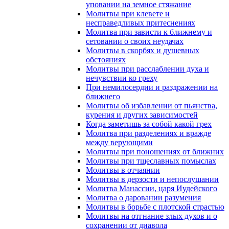
уповании на земное стяжание
Молитвы при клевете и
несправедливых притеснениях
Молитва при зависти к ближнему и
сетовании о своих неудачах
Молитвы в скорбях и душевных
обстояниях
Молитвы при расслаблении духа и
нечувствии ко греху
При немилосердии и раздражении на
ближнего
Молитвы об избавлении от пьянства,
курения и других зависимостей
Когда заметишь за собой какой грех
Молитва при разделениях и вражде
между верующими
Молитвы при поношениях от ближних
Молитвы при тщеславных помыслах
Молитвы в отчаянии
Молитвы в дерзости и непослушании
Молитва Манассии, царя Иудейского
Молитва о даровании разумения
Молитвы в борьбе с плотской страстью
Молитвы на отгнание злых духов и о
сохранении от диавола