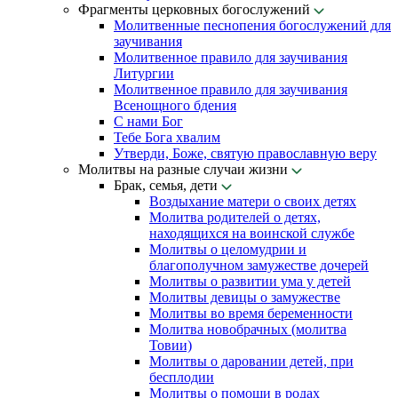
Фрагменты церковных богослужений
Молитвенные песнопения богослужений для
заучивания
Молитвенное правило для заучивания
Литургии
Молитвенное правило для заучивания
Всенощного бдения
С нами Бог
Тебе Бога хвалим
Утверди, Боже, святую православную веру
Молитвы на разные случаи жизни
Брак, семья, дети
Воздыхание матери о своих детях
Молитва родителей о детях,
находящихся на воинской службе
Молитвы о целомудрии и
благополучном замужестве дочерей
Молитвы о развитии ума у детей
Молитвы девицы о замужестве
Молитвы во время беременности
Молитва новобрачных (молитва
Товии)
Молитвы о даровании детей, при
бесплодии
Молитвы о помощи в родах