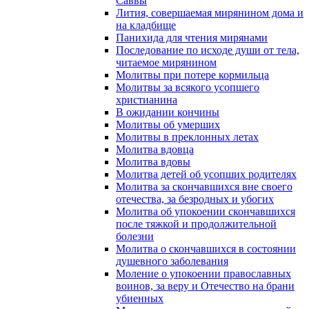
Саввы
Лития, совершаемая мирянином дома и
на кладбище
Панихида для чтения мирянами
Последование по исходе души от тела,
читаемое мирянином
Молитвы при потере кормильца
Молитвы за всякого усопшего
христианина
В ожидании кончины
Молитвы об умерших
Молитвы в преклонных летах
Молитва вдовца
Молитва вдовы
Молитва детей об усопших родителях
Молитва за скончавшихся вне своего
отечества, за безродных и убогих
Молитва об упокоении скончавшихся
после тяжкой и продолжительной
болезни
Молитва о скончавшихся в состоянии
душевного заболевания
Моление о упокоении православных
воинов, за веру и Отечество на брани
убиенных