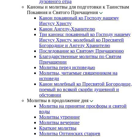
духовного отца
Каноны и молитвы для подготовки к Таинствам
Покаяния и Святого Причащения
Канон покаянный ко Господу нашему
Иисусу Христу
Канон Ангелу-Хранителю
Три канона: покаянный ко Господу нашему
Иисусу Христу, молебный ко Пресвятей
Богородице и Ангелу Хранителю
Последование ко Святому Причащению
Благодарственные молитвы по Святом
Причащении
Молитва перед исповедью
Молитвы, читаемые священником на
исповеди
Канон молебный ко Пресвятой Богородице,
поемый во всякой скорби душевной и
обстоянии
Молитвы в продолжение дня
Молитва на принятие просфоры и святой
воды
Молитвы утренние
Молитвы вечерние
Краткие молитвы
Молитва Оптинских старцев