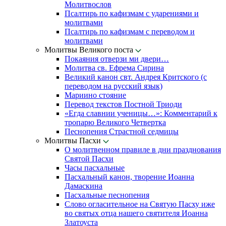
Молитвослов
Псалтирь по кафизмам с ударениями и
молитвами
Псалтирь по кафизмам с переводом и
молитвами
Молитвы Великого поста
Покаяния отверзи ми двери…
Молитва св. Ефрема Сирина
Великий канон свт. Андрея Критского (с
переводом на русский язык)
Мариино стояние
Перевод текстов Постной Триоди
«Егда славнии ученицы…»: Комментарий к
тропарю Великого Четвертка
Песнопения Страстной седмицы
Молитвы Пасхи
О молитвенном правиле в дни празднования
Святой Пасхи
Часы пасхальные
Пасхальный канон, творение Иоанна
Дамаскина
Пасхальные песнопения
Слово огласительное на Святую Пасху иже
во святых отца нашего святителя Иоанна
Златоуста