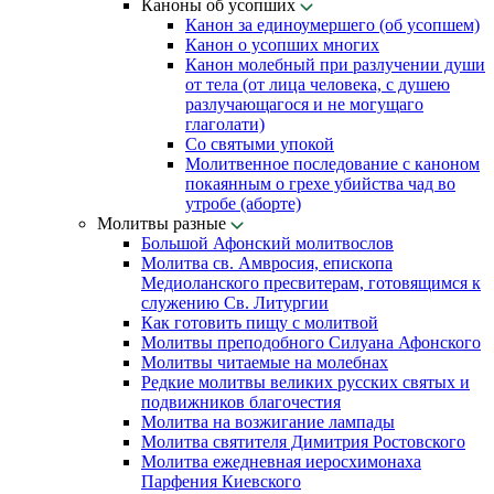
Каноны об усопших
Канон за единоумершего (об усопшем)
Канон о усопших многих
Канон молебный при разлучении души
от тела (от лица человека, с душею
разлучающагося и не могущаго
глаголати)
Со святыми упокой
Молитвенное последование с каноном
покаянным о грехе убийства чад во
утробе (аборте)
Молитвы разные
Большой Афонский молитвослов
Молитва св. Амвросия, епископа
Медиоланского пресвитерам, готовящимся к
служению Св. Литургии
Как готовить пищу с молитвой
Молитвы преподобного Силуана Афонского
Молитвы читаемые на молебнах
Редкие молитвы великих русских святых и
подвижников благочестия
Молитва на возжигание лампады
Молитва святителя Димитрия Ростовского
Молитва ежедневная иеросхимонаха
Парфения Киевского