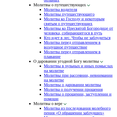
больных
Молитвы о путешествующих
Молитва водителя
Молитвы путешествующего
Молитва ко Господу и некоторым
святым о путешествующих
Молитвы ко Пресвятой Богородице от
человека, собирающегося в путь
Кто идет в лес. Чтобы не заблудиться
Молитва перед отправлением в
воздушное путешествие
Молитва перед отправлением в
плавание
О даровании угодной Богу молитвы
Молитвы в хульных и иных помыслах
на молитве
Молитвы при рассеянии, невнимании
на молитве
Молитвы о даровании молитвы
Молитва о получении прошения
Молитвы о прощении, заступлении и
помощи
Молитвы о вере
Молитва из последования молебного
пения «О обращении заблудших»