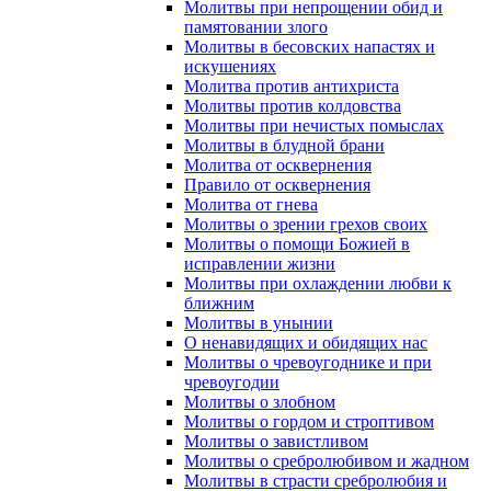
Молитвы при непрощении обид и
памятовании злого
Молитвы в бесовских напастях и
искушениях
Молитва против антихриста
Молитвы против колдовства
Молитвы при нечистых помыслах
Молитвы в блудной брани
Молитва от осквернения
Правило от осквернения
Молитва от гнева
Молитвы о зрении грехов своих
Молитвы о помощи Божией в
исправлении жизни
Молитвы при охлаждении любви к
ближним
Молитвы в унынии
О ненавидящих и обидящих нас
Молитвы о чревоугоднике и при
чревоугодии
Молитвы о злобном
Молитвы о гордом и строптивом
Молитвы о завистливом
Молитвы о сребролюбивом и жадном
Молитвы в страсти сребролюбия и