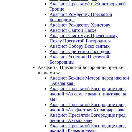
Акафист Пресвятой и Животворящей
Троице
Акафист Рождеству Пресвятой
Богородицы
Акафист Рождеству Христову
Акафист Святой Пасхе
Акафист Святому и Пречестному
Поясу Пресвятой Богородицы
Акафист Собору Всех святых
Акафист Сретению Господню
Акафист Успению Пресвятой
Богородицы
Акафисты Пресвятой Богородице пред Её
иконами
Акафист Божией Матери перед иконой
«Абалацкая»
Акафист Пресвятой Богородице пред
иконой «Аз есмь с вами и никтоже на
вы»
Акафист Пресвятой Богородице пред
иконой «Акафистная Хиландарская»
Акафист Пресвятой Богородице пред
иконой «Ахтырская»
Акафист Пресвятой Богородице пред
иконой «Балыкинская»