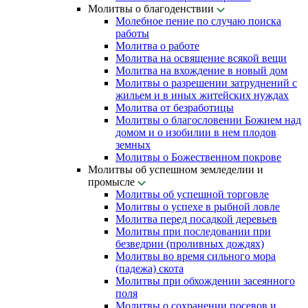
Молитвы о благоденствии
Молебное пение по случаю поиска
работы
Молитва о работе
Молитва на освящение всякой вещи
Молитва на вхождение в новый дом
Молитвы о разрешении затруднений с
жильем и в иных житейских нуждах
Молитва от безработицы
Молитвы о благословении Божием над
домом и о изобилии в нем плодов
земных
Молитвы о Божественном покрове
Молитвы об успешном земледелии и
промысле
Молитвы об успешной торговле
Молитвы о успехе в рыбной ловле
Молитва перед посадкой деревьев
Молитвы при последовании при
безведрии (проливных дождях)
Молитвы во время сильного мора
(падежа) скота
Молитвы при обхождении засеянного
поля
Молитвы о сохранении посевов и