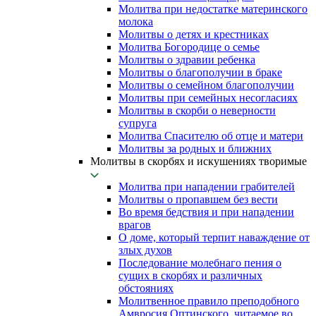
Молитва при недостатке материнского
молока
Молитвы о детях и крестниках
Молитва Богородице о семье
Молитвы о здравии ребенка
Молитвы о благополучии в браке
Молитвы о семейном благополучии
Молитвы при семейных несогласиях
Молитвы в скорби о неверности
супруга
Молитва Спасителю об отце и матери
Молитвы за родных и ближних
Молитвы в скорбях и искушениях творимые
Молитва при нападении грабителей
Молитвы о пропавшем без вести
Во время бедствия и при нападении
врагов
О доме, который терпит наваждение от
злых духов
Последование молебнаго пения о
сущих в скорбях и различных
обстояниях
Молитвенное правило преподобного
Амвросия Оптинского, читаемое во