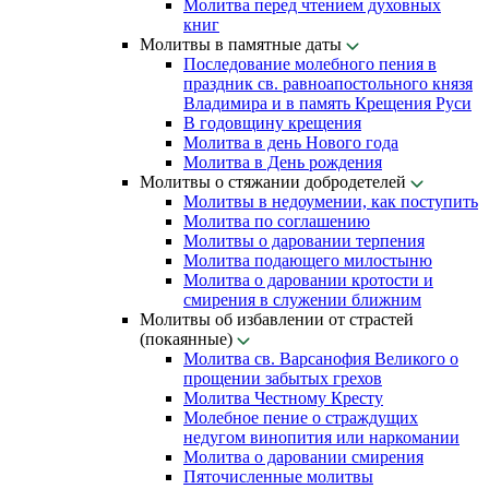
Молитва перед чтением духовных
книг
Молитвы в памятные даты
Последование молебного пения в
праздник св. равноапостольного князя
Владимира и в память Крещения Руси
В годовщину крещения
Молитва в день Нового года
Молитва в День рождения
Молитвы о стяжании добродетелей
Молитвы в недоумении, как поступить
Молитва по соглашению
Молитвы о даровании терпения
Молитва подающего милостыню
Молитва о даровании кротости и
смирения в служении ближним
Молитвы об избавлении от страстей
(покаянные)
Молитва св. Варсанофия Великого о
прощении забытых грехов
Молитва Честному Кресту
Молебное пение о страждущих
недугом винопития или наркомании
Молитва о даровании смирения
Пяточисленные молитвы