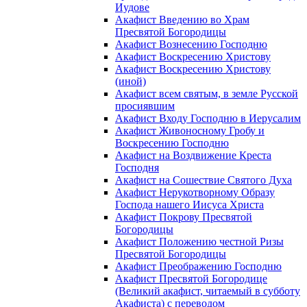
Иудове
Акафист Введению во Храм
Пресвятой Богородицы
Акафист Вознесению Господню
Акафист Воскресению Христову
Акафист Воскресению Христову
(иной)
Акафист всем святым, в земле Русской
просиявшим
Акафист Входу Господню в Иерусалим
Акафист Живоносному Гробу и
Воскресению Господню
Акафист на Воздвижение Креста
Господня
Акафист на Сошествие Святого Духа
Акафист Нерукотворному Образу
Господа нашего Иисуса Христа
Акафист Покрову Пресвятой
Богородицы
Акафист Положению честной Ризы
Пресвятой Богородицы
Акафист Преображению Господню
Акафист Пресвятой Богородице
(Великий акафист, читаемый в субботу
Акафиста) с переводом