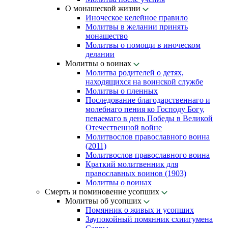
О монашеской жизни
Иноческое келейное правило
Молитвы в желании принять
монашество
Молитвы о помощи в иноческом
делании
Молитвы о воинах
Молитва родителей о детях,
находящихся на воинской службе
Молитвы о пленных
Последование благодарственнаго и
молебнаго пения ко Господу Богу,
певаемаго в день Победы в Великой
Отечественной войне
Молитвослов православного воина
(2011)
Молитвослов православного воина
Краткий молитвенник для
православных воинов (1903)
Молитвы о воинах
Смерть и поминовение усопших
Молитвы об усопших
Помянник о живых и усопших
Заупокойный помянник схиигумена