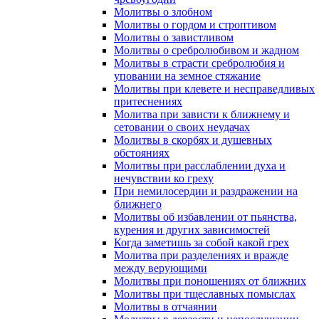
Молитвы о злобном
Молитвы о гордом и строптивом
Молитвы о завистливом
Молитвы о сребролюбивом и жадном
Молитвы в страсти сребролюбия и
уповании на земное стяжание
Молитвы при клевете и несправедливых
притеснениях
Молитва при зависти к ближнему и
сетовании о своих неудачах
Молитвы в скорбях и душевных
обстояниях
Молитвы при расслаблении духа и
нечувствии ко греху
При немилосердии и раздражении на
ближнего
Молитвы об избавлении от пьянства,
курения и других зависимостей
Когда заметишь за собой какой грех
Молитва при разделениях и вражде
между верующими
Молитвы при поношениях от ближних
Молитвы при тщеславных помыслах
Молитвы в отчаянии