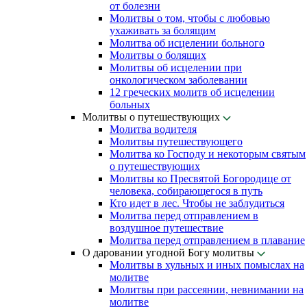
от болезни
Молитвы о том, чтобы с любовью
ухаживать за болящим
Молитва об исцелении больного
Молитвы о болящих
Молитвы об исцелении при
онкологическом заболевании
12 греческих молитв об исцелении
больных
Молитвы о путешествующих
Молитва водителя
Молитвы путешествующего
Молитва ко Господу и некоторым святым
о путешествующих
Молитвы ко Пресвятой Богородице от
человека, собирающегося в путь
Кто идет в лес. Чтобы не заблудиться
Молитва перед отправлением в
воздушное путешествие
Молитва перед отправлением в плавание
О даровании угодной Богу молитвы
Молитвы в хульных и иных помыслах на
молитве
Молитвы при рассеянии, невнимании на
молитве