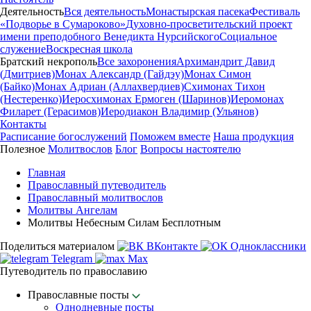
Деятельность
Вся деятельность
Монастырская пасека
Фестиваль
«Подворье в Сумароково»
Духовно-просветительский проект
имени преподобного Венедикта Нурсийского
Социальное
служение
Воскресная школа
Братский некрополь
Все захоронения
Архимандрит Давид
(Дмитриев)
Монах Александр (Гайдэу)
Монах Симон
(Байко)
Монах Адриан (Аллахвердиев)
Схимонах Тихон
(Нестеренко)
Иеросхимонах Ермоген (Шаринов)
Иеромонах
Филарет (Герасимов)
Иеродиакон Владимир (Ульянов)
Контакты
Расписание богослужений
Поможем вместе
Наша продукция
Полезное
Молитвослов
Блог
Вопросы настоятелю
Главная
Православный путеводитель
Православный молитвослов
Молитвы Ангелам
Молитвы Небесным Силам Бесплотным
Поделиться материалом
ВКонтакте
Одноклассники
Telegram
Max
Путеводитель по православию
Православные посты
Однодневные посты