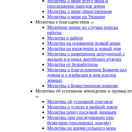
Молитвы о мире всего мира и
просвещении народов земли
Молитвы о мире общественном
Молитвы о мире на Украине
Молитвы о благоденствии
Молебное пение по случаю поиска
работы
Молитва о работе
Молитва на освящение всякой вещи
Молитва на вхождение в новый дом
Молитвы о разрешении затруднений с
жильем и в иных житейских нуждах
Молитва от безработицы
Молитвы о благословении Божием над
домом и о изобилии в нем плодов
земных
Молитвы о Божественном покрове
Молитвы об успешном земледелии и промысле
Молитвы об успешной торговле
Молитвы о успехе в рыбной ловле
Молитва перед посадкой деревьев
Молитвы при последовании при
безведрии (проливных дождях)
Молитвы во время сильного мора