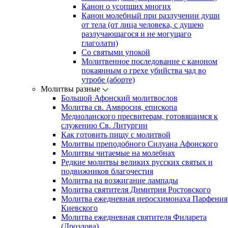
Канон о усопших многих
Канон молебный при разлучении души
от тела (от лица человека, с душею
разлучающагося и не могущаго
глаголати)
Со святыми упокой
Молитвенное последование с каноном
покаянным о грехе убийства чад во
утробе (аборте)
Молитвы разные
Большой Афонский молитвослов
Молитва св. Амвросия, епископа
Медиоланского пресвитерам, готовящимся к
служению Св. Литургии
Как готовить пищу с молитвой
Молитвы преподобного Силуана Афонского
Молитвы читаемые на молебнах
Редкие молитвы великих русских святых и
подвижников благочестия
Молитва на возжигание лампады
Молитва святителя Димитрия Ростовского
Молитва ежедневная иеросхимонаха Парфения
Киевского
Молитва ежедневная святителя Филарета
(Дроздова)