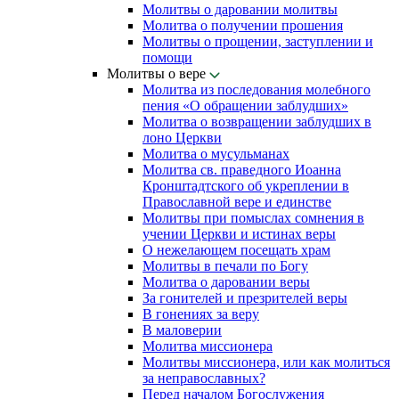
Молитвы о даровании молитвы
Молитва о получении прошения
Молитвы о прощении, заступлении и
помощи
Молитвы о вере
Молитва из последования молебного
пения «О обращении заблудших»
Молитва о возвращении заблудших в
лоно Церкви
Молитва о мусульманах
Молитва св. праведного Иоанна
Кронштадтского об укреплении в
Православной вере и единстве
Молитвы при помыслах сомнения в
учении Церкви и истинах веры
О нежелающем посещать храм
Молитвы в печали по Богу
Молитва о даровании веры
За гонителей и презрителей веры
В гонениях за веру
В маловерии
Молитва миссионера
Молитвы миссионера, или как молиться
за неправославных?
Перед началом Богослужения