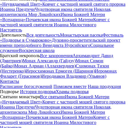
«Неувядаемый Цвет»
Ковчег с частицей мощей святого пророка
Иоанна Предтечи
Чудотворная икона святителя Николая,
архиепископа Мир Ликийских
Икона Божией Матери
«Всецарица»
Почаевская икона Божией Матери
Ковчег с
частицей мощей святителя Иоанна Милостивого
Настоятель
Деятельность
Вся деятельность
Монастырская пасека
Фестиваль
«Подворье в Сумароково»
Духовно-просветительский проект
имени преподобного Венедикта Нурсийского
Социальное
служение
Воскресная школа
Братский некрополь
Все захоронения
Архимандрит Давид
(Дмитриев)
Монах Александр (Гайдэу)
Монах Симон
(Байко)
Монах Адриан (Аллахвердиев)
Схимонах Тихон
(Нестеренко)
Иеросхимонах Ермоген (Шаринов)
Иеромонах
Филарет (Герасимов)
Иеродиакон Владимир (Ульянов)
Контакты
Расписание богослужений
Поможем вместе
Наша продукция
Подворье
История подворья
Храмы подворья
Святыни монастыря
Все святыни
Икона Божией Матери
«Неувядаемый Цвет»
Ковчег с частицей мощей святого пророка
Иоанна Предтечи
Чудотворная икона святителя Николая,
архиепископа Мир Ликийских
Икона Божией Матери
«Всецарица»
Почаевская икона Божией Матери
Ковчег с
частицей мощей святителя Иоанна Милостивого
Настоятель