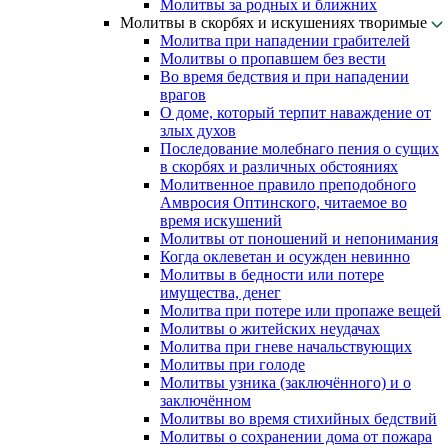
Молитвы за родных и ближних
Молитвы в скорбях и искушениях творимые
Молитва при нападении грабителей
Молитвы о пропавшем без вести
Во время бедствия и при нападении
врагов
О доме, который терпит наваждение от
злых духов
Последование молебнаго пения о сущих
в скорбях и различных обстояниях
Молитвенное правило преподобного
Амвросия Оптинского, читаемое во
время искушений
Молитвы от поношений и непонимания
Когда оклеветан и осужден невинно
Молитвы в бедности или потере
имущества, денег
Молитва при потере или пропаже вещей
Молитвы о житейских неудачах
Молитва при гневе начальствующих
Молитвы при голоде
Молитвы узника (заключённого) и о
заключённом
Молитвы во время стихийных бедствий
Молитвы о сохранении дома от пожара