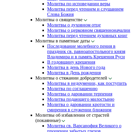
Молитва по исповедании веры
Молитва перед чтением и слушанием
Слова Божия
Молитвы о священстве
Молитвы о духовном отце
Молитвы о церковном священноначалии
Молитва перед чтением духовных книг
Молитвы в памятные даты
Последование молебного пения в
праздник св. равноапостольного князя
Владимира и в память Крещения Руси
В годовщину крещения
Молитва в день Нового года
Молитва в День рождения
Молитвы о стяжании добродетелей
Молитвы в недоумении, как поступить
Молитва по соглашению
Молитвы о даровании терпения
Молитва подающего милостыню
Молитва о даровании кротости и
смирения в служении ближним
Молитвы об избавлении от страстей
(покаянные)
Молитва св. Варсанофия Великого о
прощении забытых грехов