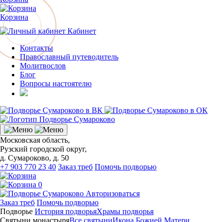
Корзина
Кабинет
Контакты
Православный путеводитель
Молитвослов
Блог
Вопросы настоятелю
Московская область,
Рузский городской округ,
д. Сумароково, д. 50
+7 903 770 23 40
Заказ треб
Помочь подворью
0
Авторизоваться
Заказ треб
Помочь подворью
Подворье
История подворья
Храмы подворья
Святыни монастыря
Все святыни
Икона Божией Матери