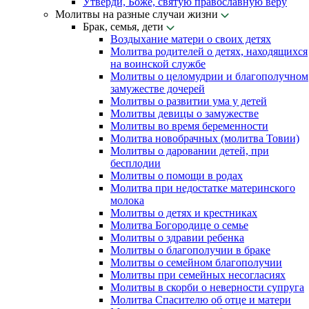
Утверди, Боже, святую православную веру
Молитвы на разные случаи жизни
Брак, семья, дети
Воздыхание матери о своих детях
Молитва родителей о детях, находящихся
на воинской службе
Молитвы о целомудрии и благополучном
замужестве дочерей
Молитвы о развитии ума у детей
Молитвы девицы о замужестве
Молитвы во время беременности
Молитва новобрачных (молитва Товии)
Молитвы о даровании детей, при
бесплодии
Молитвы о помощи в родах
Молитва при недостатке материнского
молока
Молитвы о детях и крестниках
Молитва Богородице о семье
Молитвы о здравии ребенка
Молитвы о благополучии в браке
Молитвы о семейном благополучии
Молитвы при семейных несогласиях
Молитвы в скорби о неверности супруга
Молитва Спасителю об отце и матери