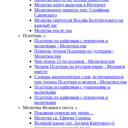
Молитва перед выходом в Интернет
Молитвенное правило прп. Серафима
Саровского
Молитва святителя Иосафа Белгородского на
каждый час
Молитва после сна
Псалтирь
Псалтирь по кафизмам с переводом и
молитвами - Молитвослов
Порядок чтения Псалтири по усопшим -
Молитвослов
Чин пения 12-ти псалмов - Молитвослов
Читаем Псалтирь на русском языке - Молимся
вместе
Словарь малопонятных слов, встречающихся
при чтении Псалтири и молитв - Молитвослов
Псалтирь по кафизмам с ударениями и
молитвами
Псалтирь по кафизмам с переводом и
молитвами
Молитвы Великого поста
Покаяния отверзи ми двери…
Молитва св. Ефрема Сирина
Великий канон свт. Андрея Критского (с