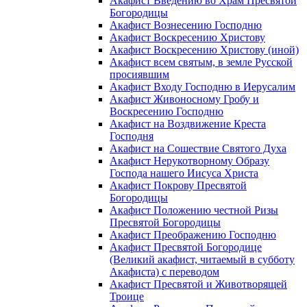
Акафист Введению во Храм Пресвятой
Богородицы
Акафист Вознесению Господню
Акафист Воскресению Христову
Акафист Воскресению Христову (иной)
Акафист всем святым, в земле Русской
просиявшим
Акафист Входу Господню в Иерусалим
Акафист Живоносному Гробу и
Воскресению Господню
Акафист на Воздвижение Креста
Господня
Акафист на Сошествие Святого Духа
Акафист Нерукотворному Образу
Господа нашего Иисуса Христа
Акафист Покрову Пресвятой
Богородицы
Акафист Положению честной Ризы
Пресвятой Богородицы
Акафист Преображению Господню
Акафист Пресвятой Богородице
(Великий акафист, читаемый в субботу
Акафиста) с переводом
Акафист Пресвятой и Животворящей
Троице