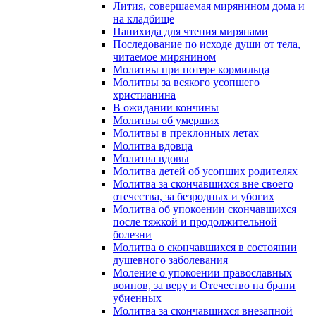
Лития, совершаемая мирянином дома и
на кладбище
Панихида для чтения мирянами
Последование по исходе души от тела,
читаемое мирянином
Молитвы при потере кормильца
Молитвы за всякого усопшего
христианина
В ожидании кончины
Молитвы об умерших
Молитвы в преклонных летах
Молитва вдовца
Молитва вдовы
Молитва детей об усопших родителях
Молитва за скончавшихся вне своего
отечества, за безродных и убогих
Молитва об упокоении скончавшихся
после тяжкой и продолжительной
болезни
Молитва о скончавшихся в состоянии
душевного заболевания
Моление о упокоении православных
воинов, за веру и Отечество на брани
убиенных
Молитва за скончавшихся внезапной