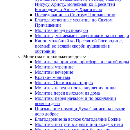
Иисусу Христу, молебный ко Пресвятей
Богородице и Ангелу Хранителю
Последование ко Святому Причащению
Благодарственные молитвы по Святом
Причащении
Молитва перед исповедью
Молитвы, читаемые священником на исповеди
Канон молебный ко Пресвятой Богородице,
поемый во всякой скорби душевной и
обстоянии
Молитвы в продолжение дня
Молитва на принятие просфоры и святой воды
Молитвы утренние
Молитвы вечерние
Краткие молитвы
Молитва Оптинских старцев
Молитвы перед и после вкушения пищи
Молитва перед выходом из дома
Молитвы перед началом и по окончании
всякого дела
Призывание помощи Духа Святаго на всякое
дело доброе
Благодарение за всякое благодеяние Божие
Молитвы по пути в храм и при входе в него
Молитва пред и по чтении Евангелия