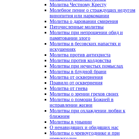
Молитва Честному Кресту
Молебное пение о страждущих недугом
винопития или наркомании
Молитва о даровании смирения
Пяточисленные молитвы
Молитвы при непрощении обид и
памятовании злого
Молитвы в бесовских напастях и
искушениях
Молитва против антихриста
Молитвы против колдовства
Молитвы при нечистых помыслах
Молитвы в блудной брани
Молитва от осквернения
Правило от осквернения
Молитва от гнева
Молитвы о зрении грехов своих
Молитвы о помощи Божией в
исправлении жизни
Молитвы при охлаждении любви к
ближним
Молитвы в унынии
О ненавидящих и обидящих нас
Молитвы о чревоугоднике и при
чревоугодии