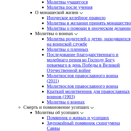
Молитвы учащегося
Молитва после учения
О монашеской жизни
Иноческое келейное правило
Молитвы в желании принять монашество
Молитвы о помощи в иноческом делании
Молитвы о воинах
Молитва родителей о детях, находящихся
на воинской службе
Молитвы о пленных
Последование благодарственнаго и
молебнаго пения ко Господу Богу,
певаемаго в день Победы в Великой
Отечественной войне
Молитвослов православного воина
(2011)
Молитвослов православного воина
Краткий молитвенник для православных
воинов (1903)
Молитвы о воинах
Смерть и поминовение усопших
Молитвы об усопших
Помянник о живых и усопших
Заупокойный помянник схиигумена
Саввы