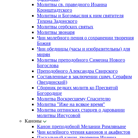
Молитвы св. праведного Иоанна
Кронштадтского
Молитвы и Богомыслия к ним святителя
Тихона Задонского
Молитвы сербских святых
Молитвы звонаря
Чин молебного пения о сохранении творения
Божия
Чин обедницы (часы и изобразительны) для
мирян
Молитвы преподобного Симеона Нового
Богослова
Преподобного Александра Свирского
Составленные в заключении сщмч. Серафим
(Звездинский)
Сборник редких молитв ко Пресвятой
Богородице
Молитва Воскресшему Спасителю
Молитва "Иже на всякое время"
Молитва оптинских старцев о даровании
молитвы Иисусовой
Каноны
Канон преподобной Мелании Римляныне
Чин келейного чтения канонов и акафистов
Пасхальный канон, творение Иоанна