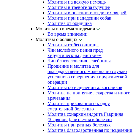
Молитвы на всякую немощь
Молитвы в тревоге за будущее
Молитвы в опасности от диких зверей
Молитвы при нападении собак
Молитва от обидчика
Молитвы во время эпидемии
Во время эпидемии
Молитвы о болящих
Молитвы от бессонницы
Чин молебного пения пред
хирургическим действием
Чин благословения лечебницы
Прошение и молитва для
благодарственного молебна по случаю
успешного совершения хирургической
операции
Молитвы об исцелении алкоголиков
Молитва на принятие лекарства и иного
врачевания
Молитва прикованного к одру
смертельной болезнью
Молитва схиархимандрита Гавриила
(Зырянова), читаемая в болезни
Молитвы при разных болезнях
Молитва благодарственная по исцелении