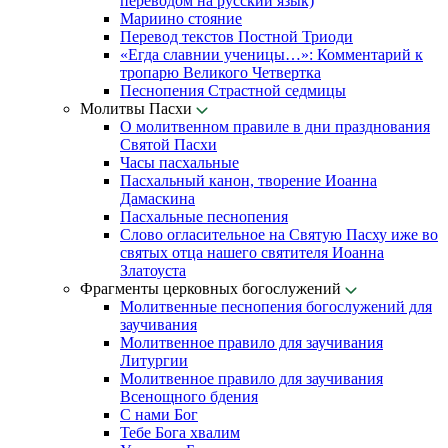
переводом на русский язык)
Мариино стояние
Перевод текстов Постной Триоди
«Егда славнии ученицы…»: Комментарий к
тропарю Великого Четвертка
Песнопения Страстной седмицы
Молитвы Пасхи
О молитвенном правиле в дни празднования
Святой Пасхи
Часы пасхальные
Пасхальный канон, творение Иоанна
Дамаскина
Пасхальные песнопения
Слово огласительное на Святую Пасху иже во
святых отца нашего святителя Иоанна
Златоуста
Фрагменты церковных богослужений
Молитвенные песнопения богослужений для
заучивания
Молитвенное правило для заучивания
Литургии
Молитвенное правило для заучивания
Всенощного бдения
С нами Бог
Тебе Бога хвалим