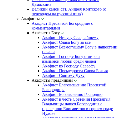
Дамаскина
Великий канон свт. Андрея Критского (с
переводом на русский язык)
Акафисты
Акафист Пресвятой Богородице с
комментариями
Акафисты Богу
Акафист Иисусу Сладчайшему
Акафист Слава Богу за всё
Акафист Всемогущему Богу в нашествии
печали
Акафист Господу Богу о мире и
взаимной любви среди людей
Акафист ко Господу Саваофу
Акафист Премудрости Слова Божия
Акафист Святому Духу
Акафисты праздникам
Акафист Благовещению Пресвятой
Богородицы
Акафист Богоявлению Господню
Акафист в честь Сретения Пресвятыя
Владычицы нашея Богородицы с
праведною Елисаветою в горнем граде
Иудове