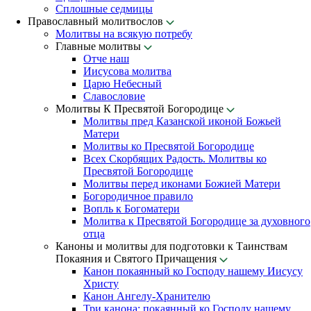
Сплошные седмицы
Православный молитвослов
Молитвы на всякую потребу
Главные молитвы
Отче наш
Иисусова молитва
Царю Небесный
Славословие
Молитвы К Пресвятой Богородице
Молитвы пред Казанской иконой Божьей
Матери
Молитвы ко Пресвятой Богородице
Всех Скорбящих Радость. Молитвы ко
Пресвятой Богородице
Молитвы перед иконами Божией Матери
Богородичное правило
Вопль к Богоматери
Молитва к Пресвятой Богородице за духовного
отца
Каноны и молитвы для подготовки к Таинствам
Покаяния и Святого Причащения
Канон покаянный ко Господу нашему Иисусу
Христу
Канон Ангелу-Хранителю
Три канона: покаянный ко Господу нашему