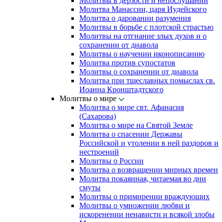
Молитвы в дерзости и непослушании
Молитва Манассии, царя Иудейского
Молитва о даровании разумения
Молитвы в борьбе с плотской страстью
Молитвы на отгнание злых духов и о
сохранении от диавола
Молитвы о научении иконописанию
Молитва против супостатов
Молитвы о сохранении от диавола
Молитва при тщеславных помыслах св.
Иоанна Кронштадтского
Молитвы о мире
Молитва о мире свт. Афанасия
(Сахарова)
Молитва о мире на Святой Земле
Молитва о спасении Державы
Российской и утолении в ней раздоров и
нестроений
Молитвы о России
Молитва о возвращении мирных времен
Молитва покаянная, читаемая во дни
смуты
Молитвы о примирении враждующих
Молитвы о умножении любви и
искоренении ненависти и всякой злобы