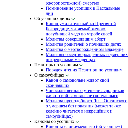
(скоропостижной) смертью
Поминовение усопших в Пасхальные
дни
Об усопших детях
Канон умилительный ко Пресвятой
Богородице, читаемый женою,
погубившей чадо во утробе своей
Молитвы совершившим аборт
Молитва родителей о почивших детях
Молитва о мертворожденном младенце
Молитвы о мертворожденных и умерших
некрещеными младенцах
Псалтирь по усопшим
Порядок чтения Псалтири по усопшим
О самоубийцах
Канон о самовольне живот свой
скончавших
Чин молитвеннаго утешения сродников
живот свой самовольне скончавшаго
Молитва преподобного Льва Оптинского
о умершем без покаяния (может также
келейно читаться о некрещёных и
самоубийцах)
Каноны об усопших
Канон за единоумершего (об усопшем)