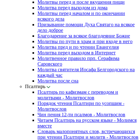
Молитвы перед и после вкушения пищи
Молитва перед выходом из дома
Молитвы перед началом и по окончании
всякого дела
Призывание помощи Духа Святаго на всякое
дело доброе
Благодарение за всякое благодеяние Божие
Молитвы по пути в храм и при входе в него
Молитва пред и по чтении Евангелия
Молитва перед выходом в Интернет
Молитвенное правило прп. Серафима
Саровского
Молитва святителя Иосафа Белгородского на
каждый час
Молитва после сна
Псалтирь
Псалтирь по кафизмам с переводом и
молитвами - Молитвослов
Порядок чтения Псалтири по усопшим -
Молитвослов
Чин пения 12-ти псалмов - Молитвослов
Читаем Псалтирь на русском языке - Молимся
вместе
Словарь малопонятных слов, встречающихся
при чтении Псалтири и молитв - Молитвослов