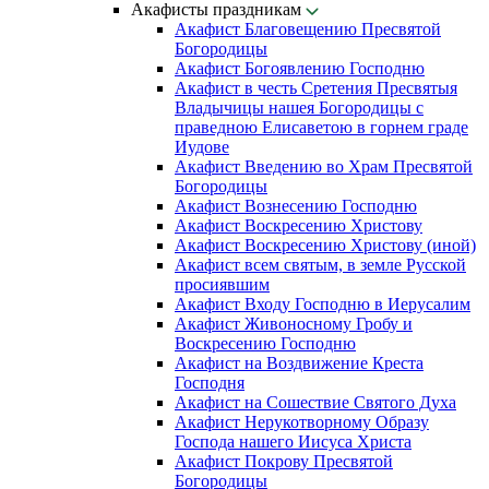
Акафисты праздникам
Акафист Благовещению Пресвятой
Богородицы
Акафист Богоявлению Господню
Акафист в честь Сретения Пресвятыя
Владычицы нашея Богородицы с
праведною Елисаветою в горнем граде
Иудове
Акафист Введению во Храм Пресвятой
Богородицы
Акафист Вознесению Господню
Акафист Воскресению Христову
Акафист Воскресению Христову (иной)
Акафист всем святым, в земле Русской
просиявшим
Акафист Входу Господню в Иерусалим
Акафист Живоносному Гробу и
Воскресению Господню
Акафист на Воздвижение Креста
Господня
Акафист на Сошествие Святого Духа
Акафист Нерукотворному Образу
Господа нашего Иисуса Христа
Акафист Покрову Пресвятой
Богородицы