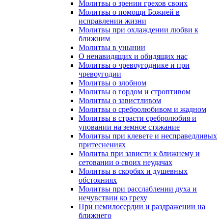
Молитвы о зрении грехов своих
Молитвы о помощи Божией в
исправлении жизни
Молитвы при охлаждении любви к
ближним
Молитвы в унынии
О ненавидящих и обидящих нас
Молитвы о чревоугоднике и при
чревоугодии
Молитвы о злобном
Молитвы о гордом и строптивом
Молитвы о завистливом
Молитвы о сребролюбивом и жадном
Молитвы в страсти сребролюбия и
уповании на земное стяжание
Молитвы при клевете и несправедливых
притеснениях
Молитва при зависти к ближнему и
сетовании о своих неудачах
Молитвы в скорбях и душевных
обстояниях
Молитвы при расслаблении духа и
нечувствии ко греху
При немилосердии и раздражении на
ближнего