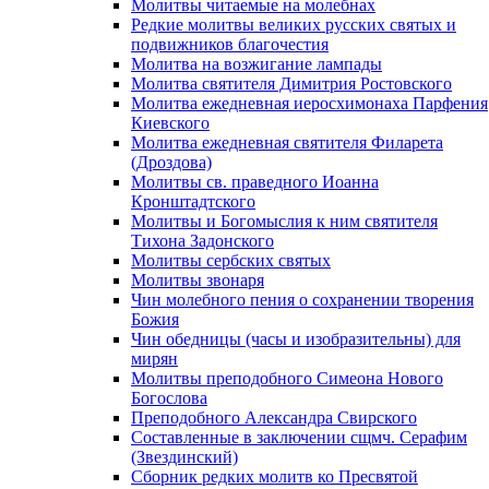
Молитвы читаемые на молебнах
Редкие молитвы великих русских святых и
подвижников благочестия
Молитва на возжигание лампады
Молитва святителя Димитрия Ростовского
Молитва ежедневная иеросхимонаха Парфения
Киевского
Молитва ежедневная святителя Филарета
(Дроздова)
Молитвы св. праведного Иоанна
Кронштадтского
Молитвы и Богомыслия к ним святителя
Тихона Задонского
Молитвы сербских святых
Молитвы звонаря
Чин молебного пения о сохранении творения
Божия
Чин обедницы (часы и изобразительны) для
мирян
Молитвы преподобного Симеона Нового
Богослова
Преподобного Александра Свирского
Составленные в заключении сщмч. Серафим
(Звездинский)
Сборник редких молитв ко Пресвятой