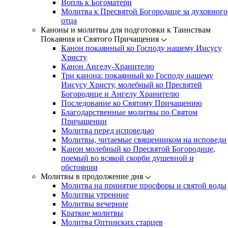
Вопль к Богоматери
Молитва к Пресвятой Богородице за духовного
отца
Каноны и молитвы для подготовки к Таинствам
Покаяния и Святого Причащения
Канон покаянный ко Господу нашему Иисусу
Христу
Канон Ангелу-Хранителю
Три канона: покаянный ко Господу нашему
Иисусу Христу, молебный ко Пресвятей
Богородице и Ангелу Хранителю
Последование ко Святому Причащению
Благодарственные молитвы по Святом
Причащении
Молитва перед исповедью
Молитвы, читаемые священником на исповеди
Канон молебный ко Пресвятой Богородице,
поемый во всякой скорби душевной и
обстоянии
Молитвы в продолжение дня
Молитва на принятие просфоры и святой воды
Молитвы утренние
Молитвы вечерние
Краткие молитвы
Молитва Оптинских старцев