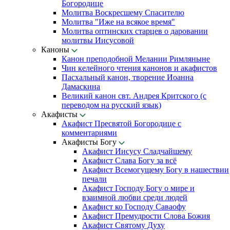
Богородице
Молитва Воскресшему Спасителю
Молитва "Иже на всякое время"
Молитва оптинских старцев о даровании
молитвы Иисусовой
Каноны
Канон преподобной Мелании Римляныне
Чин келейного чтения канонов и акафистов
Пасхальный канон, творение Иоанна
Дамаскина
Великий канон свт. Андрея Критского (с
переводом на русский язык)
Акафисты
Акафист Пресвятой Богородице с
комментариями
Акафисты Богу
Акафист Иисусу Сладчайшему
Акафист Слава Богу за всё
Акафист Всемогущему Богу в нашествии
печали
Акафист Господу Богу о мире и
взаимной любви среди людей
Акафист ко Господу Саваофу
Акафист Премудрости Слова Божия
Акафист Святому Духу