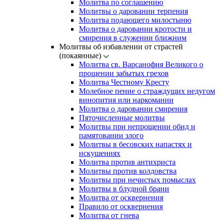
Молитва по соглашению
Молитвы о даровании терпения
Молитва подающего милостыню
Молитва о даровании кротости и
смирения в служении ближним
Молитвы об избавлении от страстей
(покаянные)
Молитва св. Варсанофия Великого о
прощении забытых грехов
Молитва Честному Кресту
Молебное пение о страждущих недугом
винопития или наркомании
Молитва о даровании смирения
Пяточисленные молитвы
Молитвы при непрощении обид и
памятовании злого
Молитвы в бесовских напастях и
искушениях
Молитва против антихриста
Молитвы против колдовства
Молитвы при нечистых помыслах
Молитвы в блудной брани
Молитва от осквернения
Правило от осквернения
Молитва от гнева