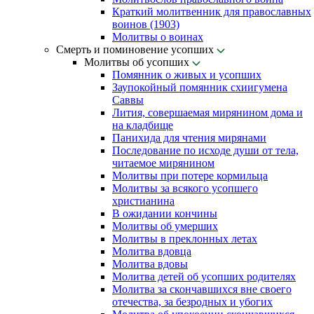
Краткий молитвенник для православных
воинов (1903)
Молитвы о воинах
Смерть и поминовение усопших
Молитвы об усопших
Помянник о живых и усопших
Заупокойный помянник схиигумена
Саввы
Лития, совершаемая мирянином дома и
на кладбище
Панихида для чтения мирянами
Последование по исходе души от тела,
читаемое мирянином
Молитвы при потере кормильца
Молитвы за всякого усопшего
христианина
В ожидании кончины
Молитвы об умерших
Молитвы в преклонных летах
Молитва вдовца
Молитва вдовы
Молитва детей об усопших родителях
Молитва за скончавшихся вне своего
отечества, за безродных и убогих