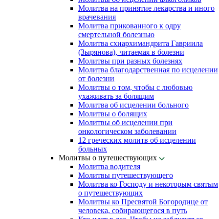
Молитва на принятие лекарства и иного
врачевания
Молитва прикованного к одру
смертельной болезнью
Молитва схиархимандрита Гавриила
(Зырянова), читаемая в болезни
Молитвы при разных болезнях
Молитва благодарственная по исцелении
от болезни
Молитвы о том, чтобы с любовью
ухаживать за болящим
Молитва об исцелении больного
Молитвы о болящих
Молитвы об исцелении при
онкологическом заболевании
12 греческих молитв об исцелении
больных
Молитвы о путешествующих
Молитва водителя
Молитвы путешествующего
Молитва ко Господу и некоторым святым
о путешествующих
Молитвы ко Пресвятой Богородице от
человека, собирающегося в путь