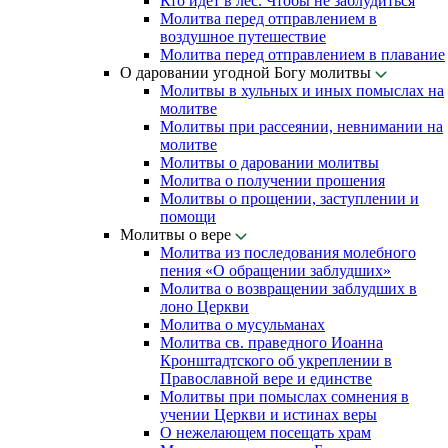
Кто идет в лес. Чтобы не заблудиться
Молитва перед отправлением в
воздушное путешествие
Молитва перед отправлением в плавание
О даровании угодной Богу молитвы
Молитвы в хульных и иных помыслах на
молитве
Молитвы при рассеянии, невнимании на
молитве
Молитвы о даровании молитвы
Молитва о получении прошения
Молитвы о прощении, заступлении и
помощи
Молитвы о вере
Молитва из последования молебного
пения «О обращении заблудших»
Молитва о возвращении заблудших в
лоно Церкви
Молитва о мусульманах
Молитва св. праведного Иоанна
Кронштадтского об укреплении в
Православной вере и единстве
Молитвы при помыслах сомнения в
учении Церкви и истинах веры
О нежелающем посещать храм