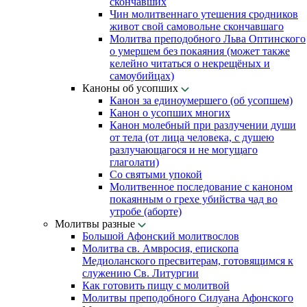
скончавших
Чин молитвеннаго утешения сродников
живот свой самовольне скончавшаго
Молитва преподобного Льва Оптинского
о умершем без покаяния (может также
келейно читаться о некрещёных и
самоубийцах)
Каноны об усопших
Канон за единоумершего (об усопшем)
Канон о усопших многих
Канон молебный при разлучении души
от тела (от лица человека, с душею
разлучающагося и не могущаго
глаголати)
Со святыми упокой
Молитвенное последование с каноном
покаянным о грехе убийства чад во
утробе (аборте)
Молитвы разные
Большой Афонский молитвослов
Молитва св. Амвросия, епископа
Медиоланского пресвитерам, готовящимся к
служению Св. Литургии
Как готовить пищу с молитвой
Молитвы преподобного Силуана Афонского