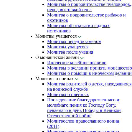
Молитвы о покровительстве пчеловодов,
перед выставкой пчел
Молитва о покровительстве рыбаков и
охотников
Молитвы об открытии водных
источников
Молитвы учащегося
Молитвы перед экзаменом
Молитвы учащегося
Молитва после учения
О монашеской жизни
Иноческое келейное правило
Молитвы в желании принять монашество
Молитвы о помощи в иноческом делании
Молитвы о воинах
Молитва родителей о детях, находящихся
на воинской службе
Молитвы о пленных
Последование благодарственнаго и
молебнаго пения ко Господу Богу,
певаемаго в день Победы в Великой
Отечественной войне
Молитвослов православного воина
(2011)
Молитвослов православного воина