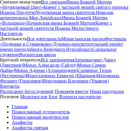
Святыни монастыря
Все святыни
Икона Божией Матери
«Неувядаемый Цвет»
Ковчег с частицей мощей святого пророка
Иоанна Предтечи
Чудотворная икона святителя Николая,
архиепископа Мир Ликийских
Икона Божией Матери
«Всецарица»
Почаевская икона Божией Матери
Ковчег с
частицей мощей святителя Иоанна Милостивого
Настоятель
Деятельность
Вся деятельность
Монастырская пасека
Фестиваль
«Подворье в Сумароково»
Духовно-просветительский проект
имени преподобного Венедикта Нурсийского
Социальное
служение
Воскресная школа
Братский некрополь
Все захоронения
Архимандрит Давид
(Дмитриев)
Монах Александр (Гайдэу)
Монах Симон
(Байко)
Монах Адриан (Аллахвердиев)
Схимонах Тихон
(Нестеренко)
Иеросхимонах Ермоген (Шаринов)
Иеромонах
Филарет (Герасимов)
Иеродиакон Владимир (Ульянов)
Контакты
Расписание богослужений
Поможем вместе
Наша продукция
Полезное
Молитвослов
Блог
Вопросы настоятелю
Главная
Православный путеводитель
Православный молитвослов
Акафисты
Акафисты святым