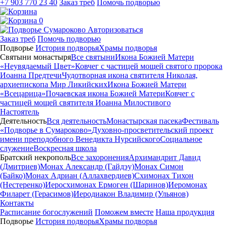
+7 903 770 23 40
Заказ треб
Помочь подворью
0
Авторизоваться
Заказ треб
Помочь подворью
Подворье
История подворья
Храмы подворья
Святыни монастыря
Все святыни
Икона Божией Матери
«Неувядаемый Цвет»
Ковчег с частицей мощей святого пророка
Иоанна Предтечи
Чудотворная икона святителя Николая,
архиепископа Мир Ликийских
Икона Божией Матери
«Всецарица»
Почаевская икона Божией Матери
Ковчег с
частицей мощей святителя Иоанна Милостивого
Настоятель
Деятельность
Вся деятельность
Монастырская пасека
Фестиваль
«Подворье в Сумароково»
Духовно-просветительский проект
имени преподобного Венедикта Нурсийского
Социальное
служение
Воскресная школа
Братский некрополь
Все захоронения
Архимандрит Давид
(Дмитриев)
Монах Александр (Гайдэу)
Монах Симон
(Байко)
Монах Адриан (Аллахвердиев)
Схимонах Тихон
(Нестеренко)
Иеросхимонах Ермоген (Шаринов)
Иеромонах
Филарет (Герасимов)
Иеродиакон Владимир (Ульянов)
Контакты
Расписание богослужений
Поможем вместе
Наша продукция
Подворье
История подворья
Храмы подворья