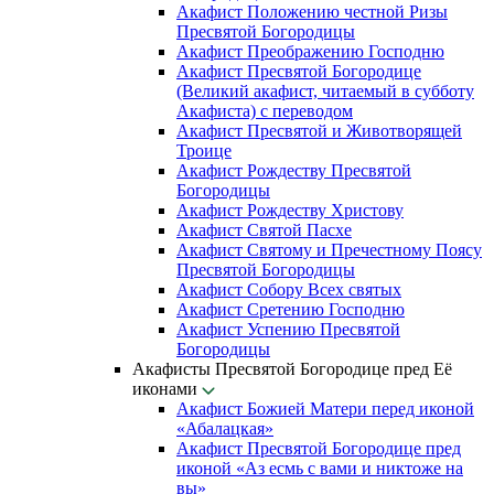
Акафист Положению честной Ризы
Пресвятой Богородицы
Акафист Преображению Господню
Акафист Пресвятой Богородице
(Великий акафист, читаемый в субботу
Акафиста) с переводом
Акафист Пресвятой и Животворящей
Троице
Акафист Рождеству Пресвятой
Богородицы
Акафист Рождеству Христову
Акафист Святой Пасхе
Акафист Святому и Пречестному Поясу
Пресвятой Богородицы
Акафист Собору Всех святых
Акафист Сретению Господню
Акафист Успению Пресвятой
Богородицы
Акафисты Пресвятой Богородице пред Её
иконами
Акафист Божией Матери перед иконой
«Абалацкая»
Акафист Пресвятой Богородице пред
иконой «Аз есмь с вами и никтоже на
вы»