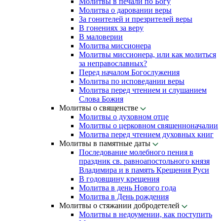
Молитвы в печали по Богу
Молитва о даровании веры
За гонителей и презрителей веры
В гонениях за веру
В маловерии
Молитва миссионера
Молитвы миссионера, или как молиться
за неправославных?
Перед началом Богослужения
Молитва по исповедании веры
Молитва перед чтением и слушанием
Слова Божия
Молитвы о священстве
Молитвы о духовном отце
Молитвы о церковном священноначалии
Молитва перед чтением духовных книг
Молитвы в памятные даты
Последование молебного пения в
праздник св. равноапостольного князя
Владимира и в память Крещения Руси
В годовщину крещения
Молитва в день Нового года
Молитва в День рождения
Молитвы о стяжании добродетелей
Молитвы в недоумении, как поступить