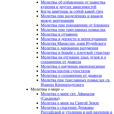
Молитвы об избавлении от пьянства,
курения и других зависимостей
Когда заметишь за собой какой грех
Молитва при разделениях и вражде
между верующими
Молитвы при поношениях от ближних
Молитвы при тщеславных помыслах
Молитвы в отчаянии
Молитвы в дерзости и непослушании
Молитва Манассии, царя Иудейского
Молитва о даровании разумения
Молитвы в борьбе с плотской страстью
Молитвы на отгнание злых духов и о
сохранении от диавола
Молитвы о научении иконописанию
Молитва против супостатов
Молитвы о сохранении от диавола
Молитва при тщеславных помыслах св.
Иоанна Кронштадтского
Молитвы о мире
Молитва о мире свт. Афанасия
(Сахарова)
Молитва о мире на Святой Земле
Молитва о спасении Державы
Российской и утолении в ней раздоров и