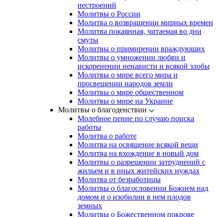
нестроений
Молитвы о России
Молитва о возвращении мирных времен
Молитва покаянная, читаемая во дни
смуты
Молитвы о примирении враждующих
Молитвы о умножении любви и
искоренении ненависти и всякой злобы
Молитвы о мире всего мира и
просвещении народов земли
Молитвы о мире общественном
Молитвы о мире на Украине
Молитвы о благоденствии
Молебное пение по случаю поиска
работы
Молитва о работе
Молитва на освящение всякой вещи
Молитва на вхождение в новый дом
Молитвы о разрешении затруднений с
жильем и в иных житейских нуждах
Молитва от безработицы
Молитвы о благословении Божием над
домом и о изобилии в нем плодов
земных
Молитвы о Божественном покрове