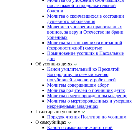
Молитва об упокоении скончавшихся
после тяжкой и продолжительной
болезни
Молитва о скончавшихся в состоянии
душевного заболевания
Моление о упокоении православных
воинов, за веру и Отечество на брани
убиенных
Молитва за скончавшихся внезапной
(скоропостижной) смертью
Поминовение усопших в Пасхальные
дни
Об усопших детях
Канон умилительный ко Пресвятой
Богородице, читаемый женою,
погубившей чадо во утробе своей
Молитвы совершившим аборт
Молитва родителей о почивших детях
Молитва о мертворожденном младенце
Молитвы о мертворожденных и умерших
некрещеными младенцах
Псалтирь по усопшим
Порядок чтения Псалтири по усопшим
О самоубийцах
Канон о самовольне живот свой