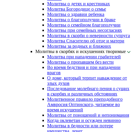
Молитвы о детях и крестниках
Молитва Богородице о семье
Молитвы о здравии ребенка
Молитвы о благополучии в браке
Молитвы о семейном благополучии
Молитвы при семейных несогласиях
Молитвы в скорби о неверности супруга
Молитва Спасителю об отце и матери
Молитвы за родных и ближних
Молитвы в скорбях и искушениях творимые
Молитва при нападении грабителей
Молитвы о пропавшем без вести
Во время бедствия и при нападении
врагов
О доме, который терпит наваждение от
злых духов
Последование молебнаго пения о сущих
в скорбях и различных обстояниях
Молитвенное правило преподобного
Амвросия Оптинского, читаемое во
время искушений
Молитвы от поношений и непонимания
Когда оклеветан и осужден невинно
Молитвы в бедности или потере
имущества, денег