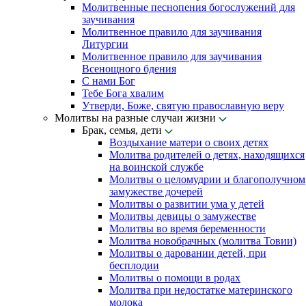
Молитвенные песнопения богослужений для
заучивания
Молитвенное правило для заучивания
Литургии
Молитвенное правило для заучивания
Всенощного бдения
С нами Бог
Тебе Бога хвалим
Утверди, Боже, святую православную веру
Молитвы на разные случаи жизни
Брак, семья, дети
Воздыхание матери о своих детях
Молитва родителей о детях, находящихся
на воинской службе
Молитвы о целомудрии и благополучном
замужестве дочерей
Молитвы о развитии ума у детей
Молитвы девицы о замужестве
Молитвы во время беременности
Молитва новобрачных (молитва Товии)
Молитвы о даровании детей, при
бесплодии
Молитвы о помощи в родах
Молитва при недостатке материнского
молока