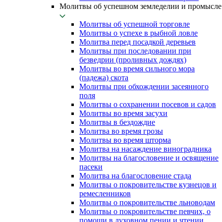
Молитвы об успешном земледелии и промысле
Молитвы об успешной торговле
Молитвы о успехе в рыбной ловле
Молитва перед посадкой деревьев
Молитвы при последовании при
безведрии (проливных дождях)
Молитвы во время сильного мора
(падежа) скота
Молитвы при обхождении засеянного
поля
Молитвы о сохранении посевов и садов
Молитвы во время засухи
Молитвы в бездождие
Молитва во время грозы
Молитвы во время шторма
Молитва на насаждение виноградника
Молитвы на благословение и освящение
пасеки
Молитва на благословение стада
Молитвы о покровительстве кузнецов и
ремесленников
Молитвы о покровительстве льноводам
Молитвы о покровительстве певчих, о
помощи в духовном пении и чтении