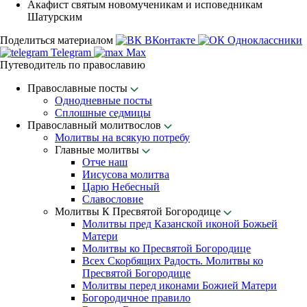
Акафист святым новомученикам и исповедникам
Шатурским
Поделиться материалом
ВКонтакте
Одноклассники
Telegram
Max
Путеводитель по православию
Православные посты
Однодневные посты
Сплошные седмицы
Православный молитвослов
Молитвы на всякую потребу
Главные молитвы
Отче наш
Иисусова молитва
Царю Небесный
Славословие
Молитвы К Пресвятой Богородице
Молитвы пред Казанской иконой Божьей
Матери
Молитвы ко Пресвятой Богородице
Всех Скорбящих Радость. Молитвы ко
Пресвятой Богородице
Молитвы перед иконами Божией Матери
Богородичное правило