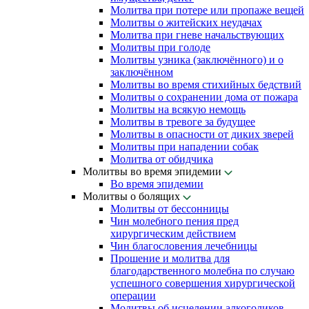
Молитва при потере или пропаже вещей
Молитвы о житейских неудачах
Молитва при гневе начальствующих
Молитвы при голоде
Молитвы узника (заключённого) и о
заключённом
Молитвы во время стихийных бедствий
Молитвы о сохранении дома от пожара
Молитвы на всякую немощь
Молитвы в тревоге за будущее
Молитвы в опасности от диких зверей
Молитвы при нападении собак
Молитва от обидчика
Молитвы во время эпидемии
Во время эпидемии
Молитвы о болящих
Молитвы от бессонницы
Чин молебного пения пред
хирургическим действием
Чин благословения лечебницы
Прошение и молитва для
благодарственного молебна по случаю
успешного совершения хирургической
операции
Молитвы об исцелении алкоголиков