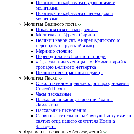
Псалтирь по кафизмам с ударениями и
молитвами
Псалтирь по кафизмам с переводом и
молитвами
Молитвы Великого поста
Покаяния отверзи ми двери…
Молитва св. Ефрема Сирина
Великий канон свт. Андрея Критского (с
переводом на русский язык)
Мариино стояние
Перевод текстов Постной Триоди
«Егда славнии ученицы…»: Комментарий к
тропарю Великого Четвертка
Песнопения Страстной седмицы
Молитвы Пасхи
О молитвенном правиле в дни празднования
Святой Пасхи
Часы пасхальные
Пасхальный канон, творение Иоанна
Дамаскина
Пасхальные песнопения
Слово огласительное на Святую Пасху иже во
святых отца нашего святителя Иоанна
Златоуста
Фрагменты церковных богослужений