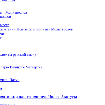
ми - Молитвослов
твослов
вместе
ри чтении Псалтири и молитв - Молитвослов
ами
ми
одом на русский язык)
опарю Великого Четвертка
вятой Пасхи
на
вятых отца нашего святителя Иоанна Златоуста