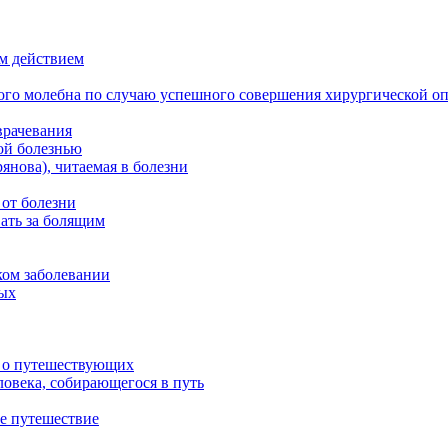
м действием
ого молебна по случаю успешного совершения хирургической о
врачевания
ой болезнью
нова), читаемая в болезни
 от болезни
ать за болящим
ком заболевании
ных
м о путешествующих
овека, собирающегося в путь
е путешествие