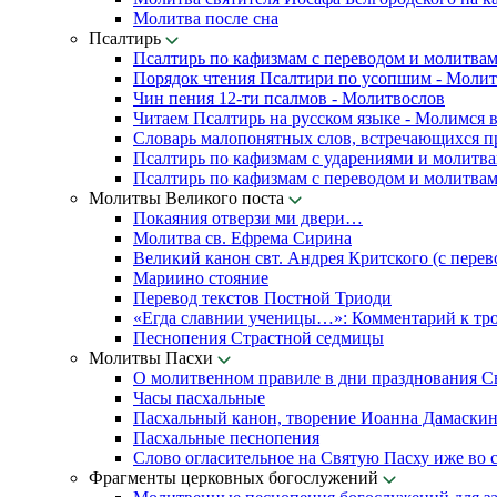
Молитва после сна
Псалтирь
Псалтирь по кафизмам с переводом и молитва
Порядок чтения Псалтири по усопшим - Моли
Чин пения 12-ти псалмов - Молитвослов
Читаем Псалтирь на русском языке - Молимся 
Словарь малопонятных слов, встречающихся п
Псалтирь по кафизмам с ударениями и молитв
Псалтирь по кафизмам с переводом и молитва
Молитвы Великого поста
Покаяния отверзи ми двери…
Молитва св. Ефрема Сирина
Великий канон свт. Андрея Критского (с перев
Мариино стояние
Перевод текстов Постной Триоди
«Егда славнии ученицы…»: Комментарий к тр
Песнопения Страстной седмицы
Молитвы Пасхи
О молитвенном правиле в дни празднования С
Часы пасхальные
Пасхальный канон, творение Иоанна Дамаски
Пасхальные песнопения
Слово огласительное на Святую Пасху иже во с
Фрагменты церковных богослужений