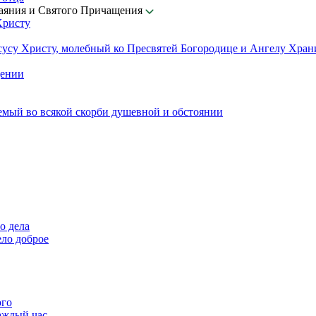
каяния и Святого Причащения
Христу
сусу Христу, молебный ко Пресвятей Богородице и Ангелу Хра
щении
емый во всякой скорби душевной и обстоянии
о дела
ело доброе
ого
аждый час