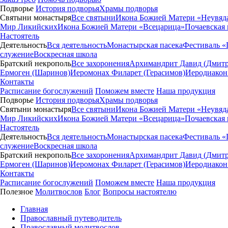
Подворье
История подворья
Храмы подворья
Святыни монастыря
Все святыни
Икона Божией Матери «Неувяд
Мир Ликийских
Икона Божией Матери «Всецарица»
Почаевская
Настоятель
Деятельность
Вся деятельность
Монастырская пасека
Фестиваль «
служение
Воскресная школа
Братский некрополь
Все захоронения
Архимандрит Давид (Дмитр
Ермоген (Шаринов)
Иеромонах Филарет (Герасимов)
Иеродиакон
Контакты
Расписание богослужений
Поможем вместе
Наша продукция
Подворье
История подворья
Храмы подворья
Святыни монастыря
Все святыни
Икона Божией Матери «Неувяд
Мир Ликийских
Икона Божией Матери «Всецарица»
Почаевская
Настоятель
Деятельность
Вся деятельность
Монастырская пасека
Фестиваль «
служение
Воскресная школа
Братский некрополь
Все захоронения
Архимандрит Давид (Дмитр
Ермоген (Шаринов)
Иеромонах Филарет (Герасимов)
Иеродиакон
Контакты
Расписание богослужений
Поможем вместе
Наша продукция
Полезное
Молитвослов
Блог
Вопросы настоятелю
Главная
Православный путеводитель
Православный молитвослов