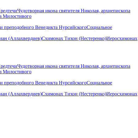
Предтечи
Чудотворная икона святителя Николая, архиепископа
на Милостивого
ни преподобного Венедикта Нурсийского
Социальное
ан (Аллахвердиев)
Схимонах Тихон (Нестеренко)
Иеросхимонах
Предтечи
Чудотворная икона святителя Николая, архиепископа
на Милостивого
ни преподобного Венедикта Нурсийского
Социальное
ан (Аллахвердиев)
Схимонах Тихон (Нестеренко)
Иеросхимонах