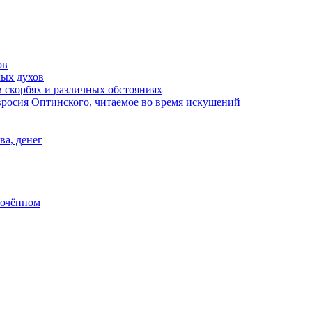
ов
лых духов
 скорбях и различных обстояниях
росия Оптинского, читаемое во время искушений
ва, денег
лючённом