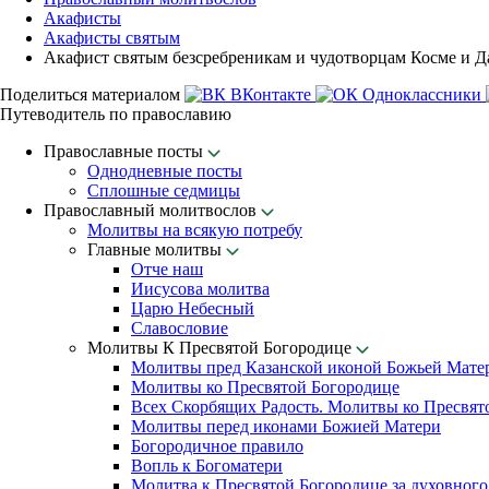
Акафисты
Акафисты святым
Акафист святым безсребреникам и чудотворцам Косме и 
Поделиться материалом
ВКонтакте
Одноклассники
Путеводитель по православию
Православные посты
Однодневные посты
Сплошные седмицы
Православный молитвослов
Молитвы на всякую потребу
Главные молитвы
Отче наш
Иисусова молитва
Царю Небесный
Славословие
Молитвы К Пресвятой Богородице
Молитвы пред Казанской иконой Божьей Мате
Молитвы ко Пресвятой Богородице
Всех Скорбящих Радость. Молитвы ко Пресвят
Молитвы перед иконами Божией Матери
Богородичное правило
Вопль к Богоматери
Молитва к Пресвятой Богородице за духовного