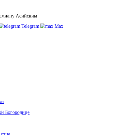
Дамиану Асийским
Telegram
Max
ри
ой Богородице
 отца