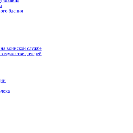
аучивания
и
ого бдения
 на воинской службе
замужестве дочерей
дии
олока