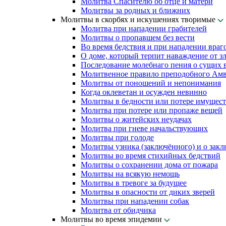
Молитва Спасителю об отце и матери
Молитвы за родных и ближних
Молитвы в скорбях и искушениях творимые
Молитва при нападении грабителей
Молитвы о пропавшем без вести
Во время бедствия и при нападении враг
О доме, который терпит наваждение от з
Последование молебнаго пения о сущих в
Молитвенное правило преподобного Амв
Молитвы от поношений и непонимания
Когда оклеветан и осужден невинно
Молитвы в бедности или потере имущест
Молитва при потере или пропаже вещей
Молитвы о житейских неудачах
Молитва при гневе начальствующих
Молитвы при голоде
Молитвы узника (заключённого) и о зак
Молитвы во время стихийных бедствий
Молитвы о сохранении дома от пожара
Молитвы на всякую немощь
Молитвы в тревоге за будущее
Молитвы в опасности от диких зверей
Молитвы при нападении собак
Молитва от обидчика
Молитвы во время эпидемии