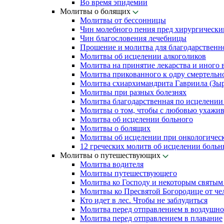
Во время эпидемии
Молитвы о болящих
Молитвы от бессонницы
Чин молебного пения пред хирургически
Чин благословения лечебницы
Прошение и молитва для благодарственн
Молитвы об исцелении алкоголиков
Молитва на принятие лекарства и иного 
Молитва прикованного к одру смертельн
Молитва схиархимандрита Гавриила (Зыря
Молитвы при разных болезнях
Молитва благодарственная по исцелении
Молитвы о том, чтобы с любовью ухажив
Молитва об исцелении больного
Молитвы о болящих
Молитвы об исцелении при онкологичес
12 греческих молитв об исцелении боль
Молитвы о путешествующих
Молитва водителя
Молитвы путешествующего
Молитва ко Господу и некоторым святы
Молитвы ко Пресвятой Богородице от чел
Кто идет в лес. Чтобы не заблудиться
Молитва перед отправлением в воздушно
Молитва перед отправлением в плавание