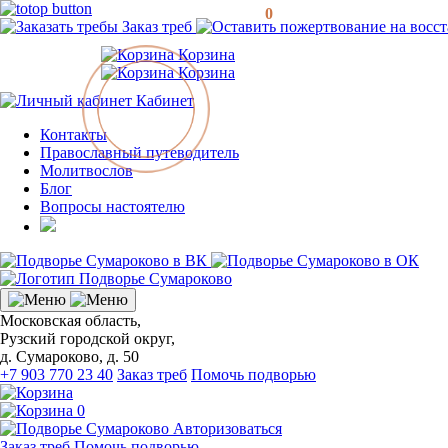
0
Заказ треб
Корзина
Корзина
Кабинет
Контакты
Православный путеводитель
Молитвослов
Блог
Вопросы настоятелю
Московская область,
Рузский городской округ,
д. Сумароково, д. 50
+7 903 770 23 40
Заказ треб
Помочь подворью
0
Авторизоваться
Заказ треб
Помочь подворью