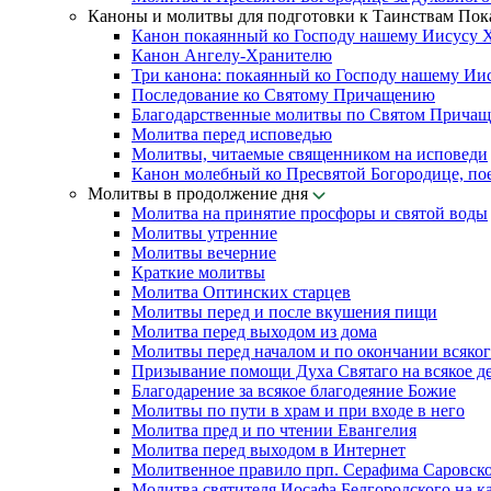
Каноны и молитвы для подготовки к Таинствам По
Канон покаянный ко Господу нашему Иисусу 
Канон Ангелу-Хранителю
Три канона: покаянный ко Господу нашему Ии
Последование ко Святому Причащению
Благодарственные молитвы по Святом Прича
Молитва перед исповедью
Молитвы, читаемые священником на исповеди
Канон молебный ко Пресвятой Богородице, по
Молитвы в продолжение дня
Молитва на принятие просфоры и святой воды
Молитвы утренние
Молитвы вечерние
Краткие молитвы
Молитва Оптинских старцев
Молитвы перед и после вкушения пищи
Молитва перед выходом из дома
Молитвы перед началом и по окончании всяког
Призывание помощи Духа Святаго на всякое д
Благодарение за всякое благодеяние Божие
Молитвы по пути в храм и при входе в него
Молитва пред и по чтении Евангелия
Молитва перед выходом в Интернет
Молитвенное правило прп. Серафима Саровск
Молитва святителя Иосафа Белгородского на к