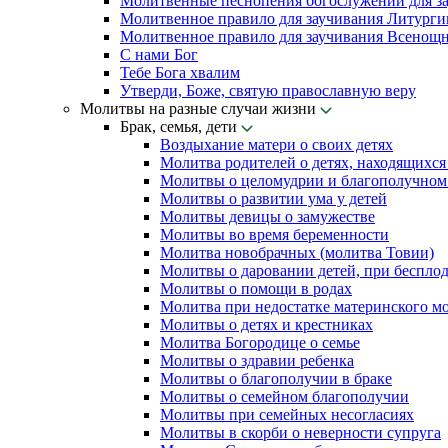
Молитвенные песнопения богослужений для з
Молитвенное правило для заучивания Литурги
Молитвенное правило для заучивания Всенощн
С нами Бог
Тебе Бога хвалим
Утверди, Боже, святую православную веру
Молитвы на разные случаи жизни
Брак, семья, дети
Воздыхание матери о своих детях
Молитва родителей о детях, находящихся
Молитвы о целомудрии и благополучном 
Молитвы о развитии ума у детей
Молитвы девицы о замужестве
Молитвы во время беременности
Молитва новобрачных (молитва Товии)
Молитвы о даровании детей, при беспло
Молитвы о помощи в родах
Молитва при недостатке материнского м
Молитвы о детях и крестниках
Молитва Богородице о семье
Молитвы о здравии ребенка
Молитвы о благополучии в браке
Молитвы о семейном благополучии
Молитвы при семейных несогласиях
Молитвы в скорби о неверности супруга