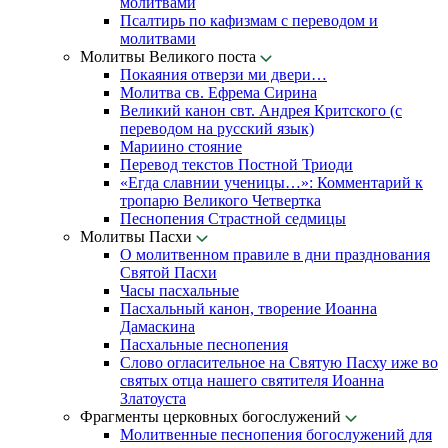
молитвами
Псалтирь по кафизмам с переводом и
молитвами
Молитвы Великого поста
Покаяния отверзи ми двери…
Молитва св. Ефрема Сирина
Великий канон свт. Андрея Критского (с
переводом на русский язык)
Мариино стояние
Перевод текстов Постной Триоди
«Егда славнии ученицы…»: Комментарий к
тропарю Великого Четвертка
Песнопения Страстной седмицы
Молитвы Пасхи
О молитвенном правиле в дни празднования
Святой Пасхи
Часы пасхальные
Пасхальный канон, творение Иоанна
Дамаскина
Пасхальные песнопения
Слово огласительное на Святую Пасху иже во
святых отца нашего святителя Иоанна
Златоуста
Фрагменты церковных богослужений
Молитвенные песнопения богослужений для