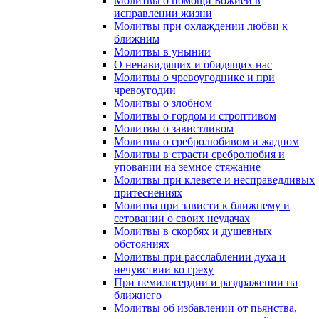
Молитвы о помощи Божией в
исправлении жизни
Молитвы при охлаждении любви к
ближним
Молитвы в унынии
О ненавидящих и обидящих нас
Молитвы о чревоугоднике и при
чревоугодии
Молитвы о злобном
Молитвы о гордом и строптивом
Молитвы о завистливом
Молитвы о сребролюбивом и жадном
Молитвы в страсти сребролюбия и
уповании на земное стяжание
Молитвы при клевете и несправедливых
притеснениях
Молитва при зависти к ближнему и
сетовании о своих неудачах
Молитвы в скорбях и душевных
обстояниях
Молитвы при расслаблении духа и
нечувствии ко греху
При немилосердии и раздражении на
ближнего
Молитвы об избавлении от пьянства,