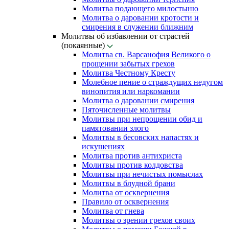
Молитва подающего милостыню
Молитва о даровании кротости и
смирения в служении ближним
Молитвы об избавлении от страстей
(покаянные)
Молитва св. Варсанофия Великого о
прощении забытых грехов
Молитва Честному Кресту
Молебное пение о страждущих недугом
винопития или наркомании
Молитва о даровании смирения
Пяточисленные молитвы
Молитвы при непрощении обид и
памятовании злого
Молитвы в бесовских напастях и
искушениях
Молитва против антихриста
Молитвы против колдовства
Молитвы при нечистых помыслах
Молитвы в блудной брани
Молитва от осквернения
Правило от осквернения
Молитва от гнева
Молитвы о зрении грехов своих