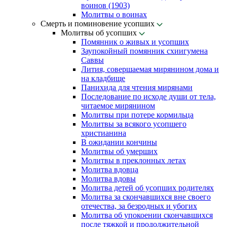
воинов (1903)
Молитвы о воинах
Смерть и поминовение усопших
Молитвы об усопших
Помянник о живых и усопших
Заупокойный помянник схиигумена
Саввы
Лития, совершаемая мирянином дома и
на кладбище
Панихида для чтения мирянами
Последование по исходе души от тела,
читаемое мирянином
Молитвы при потере кормильца
Молитвы за всякого усопшего
христианина
В ожидании кончины
Молитвы об умерших
Молитвы в преклонных летах
Молитва вдовца
Молитва вдовы
Молитва детей об усопших родителях
Молитва за скончавшихся вне своего
отечества, за безродных и убогих
Молитва об упокоении скончавшихся
после тяжкой и продолжительной