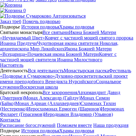
0
Авторизоваться
Заказ треб
Помочь подворью
Подворье
История подворья
Храмы подворья
Святыни монастыря
Все святыни
Икона Божией Матери
«Неувядаемый Цвет»
Ковчег с частицей мощей святого пророка
Иоанна Предтечи
Чудотворная икона святителя Николая,
архиепископа Мир Ликийских
Икона Божией Матери
«Всецарица»
Почаевская икона Божией Матери
Ковчег с
частицей мощей святителя Иоанна Милостивого
Настоятель
Деятельность
Вся деятельность
Монастырская пасека
Фестиваль
«Подворье в Сумароково»
Духовно-просветительский проект
имени преподобного Венедикта Нурсийского
Социальное
служение
Воскресная школа
Братский некрополь
Все захоронения
Архимандрит Давид
(Дмитриев)
Монах Александр (Гайдэу)
Монах Симон
(Байко)
Монах Адриан (Аллахвердиев)
Схимонах Тихон
(Нестеренко)
Иеросхимонах Ермоген (Шаринов)
Иеромонах
Филарет (Герасимов)
Иеродиакон Владимир (Ульянов)
Контакты
Расписание богослужений
Поможем вместе
Наша продукция
Подворье
История подворья
Храмы подворья