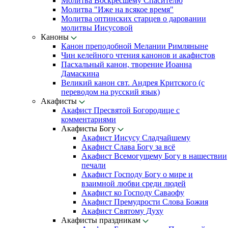
Молитва Воскресшему Спасителю
Молитва "Иже на всякое время"
Молитва оптинских старцев о даровании
молитвы Иисусовой
Каноны
Канон преподобной Мелании Римляныне
Чин келейного чтения канонов и акафистов
Пасхальный канон, творение Иоанна
Дамаскина
Великий канон свт. Андрея Критского (с
переводом на русский язык)
Акафисты
Акафист Пресвятой Богородице с
комментариями
Акафисты Богу
Акафист Иисусу Сладчайшему
Акафист Слава Богу за всё
Акафист Всемогущему Богу в нашествии
печали
Акафист Господу Богу о мире и
взаимной любви среди людей
Акафист ко Господу Саваофу
Акафист Премудрости Слова Божия
Акафист Святому Духу
Акафисты праздникам