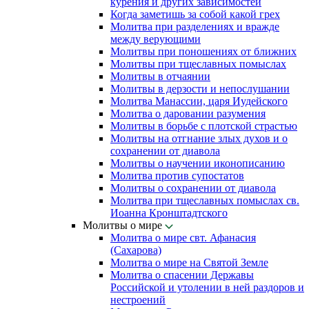
курения и других зависимостей
Когда заметишь за собой какой грех
Молитва при разделениях и вражде
между верующими
Молитвы при поношениях от ближних
Молитвы при тщеславных помыслах
Молитвы в отчаянии
Молитвы в дерзости и непослушании
Молитва Манассии, царя Иудейского
Молитва о даровании разумения
Молитвы в борьбе с плотской страстью
Молитвы на отгнание злых духов и о
сохранении от диавола
Молитвы о научении иконописанию
Молитва против супостатов
Молитвы о сохранении от диавола
Молитва при тщеславных помыслах св.
Иоанна Кронштадтского
Молитвы о мире
Молитва о мире свт. Афанасия
(Сахарова)
Молитва о мире на Святой Земле
Молитва о спасении Державы
Российской и утолении в ней раздоров и
нестроений