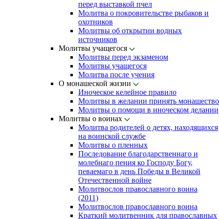
перед выставкой пчел
Молитва о покровительстве рыбаков и
охотников
Молитвы об открытии водных
источников
Молитвы учащегося
Молитвы перед экзаменом
Молитвы учащегося
Молитва после учения
О монашеской жизни
Иноческое келейное правило
Молитвы в желании принять монашество
Молитвы о помощи в иноческом делании
Молитвы о воинах
Молитва родителей о детях, находящихся
на воинской службе
Молитвы о пленных
Последование благодарственнаго и
молебнаго пения ко Господу Богу,
певаемаго в день Победы в Великой
Отечественной войне
Молитвослов православного воина
(2011)
Молитвослов православного воина
Краткий молитвенник для православных