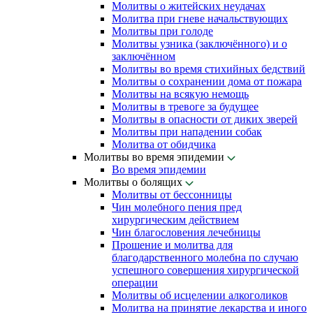
Молитвы о житейских неудачах
Молитва при гневе начальствующих
Молитвы при голоде
Молитвы узника (заключённого) и о
заключённом
Молитвы во время стихийных бедствий
Молитвы о сохранении дома от пожара
Молитвы на всякую немощь
Молитвы в тревоге за будущее
Молитвы в опасности от диких зверей
Молитвы при нападении собак
Молитва от обидчика
Молитвы во время эпидемии
Во время эпидемии
Молитвы о болящих
Молитвы от бессонницы
Чин молебного пения пред
хирургическим действием
Чин благословения лечебницы
Прошение и молитва для
благодарственного молебна по случаю
успешного совершения хирургической
операции
Молитвы об исцелении алкоголиков
Молитва на принятие лекарства и иного