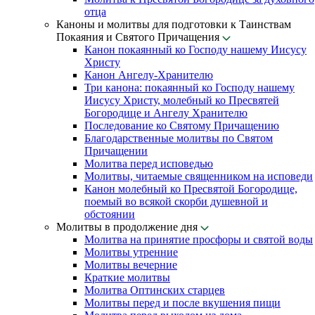
отца
Каноны и молитвы для подготовки к Таинствам
Покаяния и Святого Причащения
Канон покаянный ко Господу нашему Иисусу
Христу
Канон Ангелу-Хранителю
Три канона: покаянный ко Господу нашему
Иисусу Христу, молебный ко Пресвятей
Богородице и Ангелу Хранителю
Последование ко Святому Причащению
Благодарственные молитвы по Святом
Причащении
Молитва перед исповедью
Молитвы, читаемые священником на исповеди
Канон молебный ко Пресвятой Богородице,
поемый во всякой скорби душевной и
обстоянии
Молитвы в продолжение дня
Молитва на принятие просфоры и святой воды
Молитвы утренние
Молитвы вечерние
Краткие молитвы
Молитва Оптинских старцев
Молитвы перед и после вкушения пищи