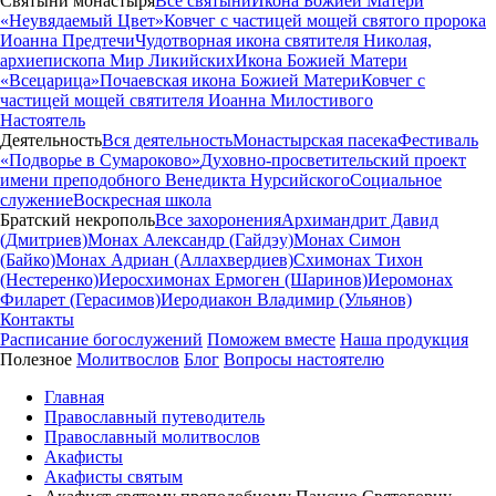
Святыни монастыря
Все святыни
Икона Божией Матери
«Неувядаемый Цвет»
Ковчег с частицей мощей святого пророка
Иоанна Предтечи
Чудотворная икона святителя Николая,
архиепископа Мир Ликийских
Икона Божией Матери
«Всецарица»
Почаевская икона Божией Матери
Ковчег с
частицей мощей святителя Иоанна Милостивого
Настоятель
Деятельность
Вся деятельность
Монастырская пасека
Фестиваль
«Подворье в Сумароково»
Духовно-просветительский проект
имени преподобного Венедикта Нурсийского
Социальное
служение
Воскресная школа
Братский некрополь
Все захоронения
Архимандрит Давид
(Дмитриев)
Монах Александр (Гайдэу)
Монах Симон
(Байко)
Монах Адриан (Аллахвердиев)
Схимонах Тихон
(Нестеренко)
Иеросхимонах Ермоген (Шаринов)
Иеромонах
Филарет (Герасимов)
Иеродиакон Владимир (Ульянов)
Контакты
Расписание богослужений
Поможем вместе
Наша продукция
Полезное
Молитвослов
Блог
Вопросы настоятелю
Главная
Православный путеводитель
Православный молитвослов
Акафисты
Акафисты святым