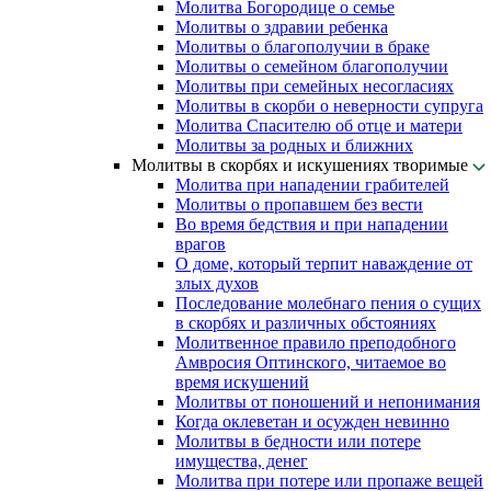
Молитва Богородице о семье
Молитвы о здравии ребенка
Молитвы о благополучии в браке
Молитвы о семейном благополучии
Молитвы при семейных несогласиях
Молитвы в скорби о неверности супруга
Молитва Спасителю об отце и матери
Молитвы за родных и ближних
Молитвы в скорбях и искушениях творимые
Молитва при нападении грабителей
Молитвы о пропавшем без вести
Во время бедствия и при нападении
врагов
О доме, который терпит наваждение от
злых духов
Последование молебнаго пения о сущих
в скорбях и различных обстояниях
Молитвенное правило преподобного
Амвросия Оптинского, читаемое во
время искушений
Молитвы от поношений и непонимания
Когда оклеветан и осужден невинно
Молитвы в бедности или потере
имущества, денег
Молитва при потере или пропаже вещей