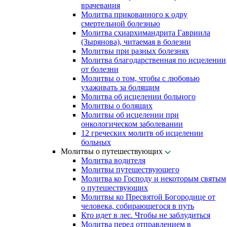
врачевания
Молитва прикованного к одру
смертельной болезнью
Молитва схиархимандрита Гавриила
(Зырянова), читаемая в болезни
Молитвы при разных болезнях
Молитва благодарственная по исцелении
от болезни
Молитвы о том, чтобы с любовью
ухаживать за болящим
Молитва об исцелении больного
Молитвы о болящих
Молитвы об исцелении при
онкологическом заболевании
12 греческих молитв об исцелении
больных
Молитвы о путешествующих
Молитва водителя
Молитвы путешествующего
Молитва ко Господу и некоторым святым
о путешествующих
Молитвы ко Пресвятой Богородице от
человека, собирающегося в путь
Кто идет в лес. Чтобы не заблудиться
Молитва перед отправлением в