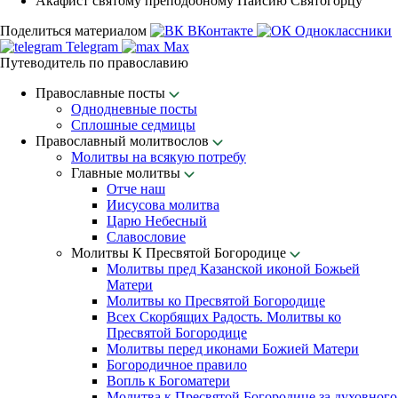
Акафист святому преподобному Паисию Святогорцу
Поделиться материалом
ВКонтакте
Одноклассники
Telegram
Max
Путеводитель по православию
Православные посты
Однодневные посты
Сплошные седмицы
Православный молитвослов
Молитвы на всякую потребу
Главные молитвы
Отче наш
Иисусова молитва
Царю Небесный
Славословие
Молитвы К Пресвятой Богородице
Молитвы пред Казанской иконой Божьей
Матери
Молитвы ко Пресвятой Богородице
Всех Скорбящих Радость. Молитвы ко
Пресвятой Богородице
Молитвы перед иконами Божией Матери
Богородичное правило
Вопль к Богоматери
Молитва к Пресвятой Богородице за духовного