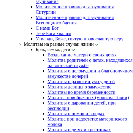
заучивания
Молитвенное правило для заучивания
Литургии
Молитвенное правило для заучивания
Всенощного бдения
С нами Бог
Тебе Бога хвалим
Утверди, Боже, святую православную веру
Молитвы на разные случаи жизни
Брак, семья, дети
Воздыхание матери о своих детях
Молитва родителей о детях, находящихся
на воинской службе
Молитвы о целомудрии и благополучном
замужестве дочерей
Молитвы о развитии ума у детей
Молитвы девицы о замужестве
Молитвы во время беременности
Молитва новобрачных (молитва Товии)
Молитвы о даровании детей, при
бесплодии
Молитвы о помощи в родах
Молитва при недостатке материнского
молока
Молитвы о детях и крестниках