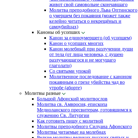
живот свой самовольне скончавшаго
Молитва преподобного Льва Оптинского
о умершем без покаяния (может также
келейно читаться о некрещёных и
самоубийцах)
Каноны об усопших
Канон за единоумершего (об усопшем)
Канон о усопших многих
Канон молебный при разлучении души
от тела (от лица человека, с душею
разлучающагося и не могущаго
глаголати)
Со святыми упокой
Молитвенное последование с каноном
покаянным о грехе убийства чад во
утробе (аборте)
Молитвы разные
Большой Афонский молитвослов
Молитва св. Амвросия, епископа
Медиоланского пресвитерам, готовящимся к
служению Св. Литургии
Как готовить пищу с молитвой
Молитвы преподобного Силуана Афонского
Молитвы читаемые на молебнах
Редкие молитвы великих русских святых и