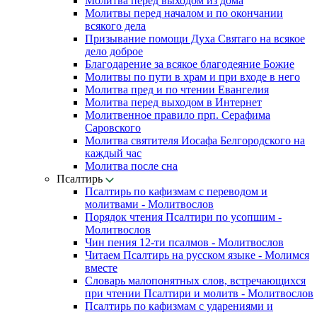
Молитва перед выходом из дома
Молитвы перед началом и по окончании
всякого дела
Призывание помощи Духа Святаго на всякое
дело доброе
Благодарение за всякое благодеяние Божие
Молитвы по пути в храм и при входе в него
Молитва пред и по чтении Евангелия
Молитва перед выходом в Интернет
Молитвенное правило прп. Серафима
Саровского
Молитва святителя Иосафа Белгородского на
каждый час
Молитва после сна
Псалтирь
Псалтирь по кафизмам с переводом и
молитвами - Молитвослов
Порядок чтения Псалтири по усопшим -
Молитвослов
Чин пения 12-ти псалмов - Молитвослов
Читаем Псалтирь на русском языке - Молимся
вместе
Словарь малопонятных слов, встречающихся
при чтении Псалтири и молитв - Молитвослов
Псалтирь по кафизмам с ударениями и