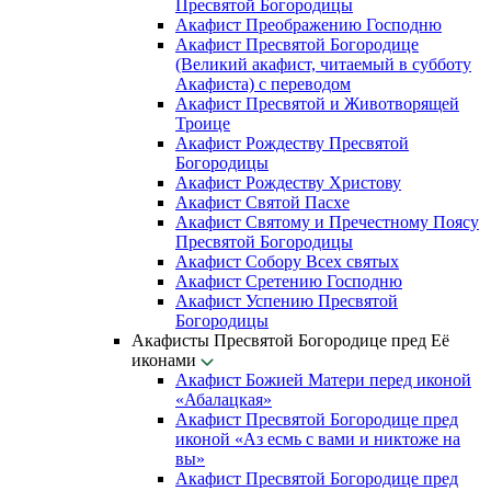
Пресвятой Богородицы
Акафист Преображению Господню
Акафист Пресвятой Богородице
(Великий акафист, читаемый в субботу
Акафиста) с переводом
Акафист Пресвятой и Животворящей
Троице
Акафист Рождеству Пресвятой
Богородицы
Акафист Рождеству Христову
Акафист Святой Пасхе
Акафист Святому и Пречестному Поясу
Пресвятой Богородицы
Акафист Собору Всех святых
Акафист Сретению Господню
Акафист Успению Пресвятой
Богородицы
Акафисты Пресвятой Богородице пред Её
иконами
Акафист Божией Матери перед иконой
«Абалацкая»
Акафист Пресвятой Богородице пред
иконой «Аз есмь с вами и никтоже на
вы»
Акафист Пресвятой Богородице пред