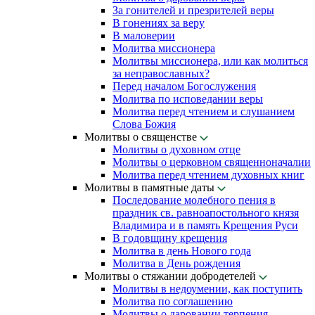
За гонителей и презрителей веры
В гонениях за веру
В маловерии
Молитва миссионера
Молитвы миссионера, или как молиться
за неправославных?
Перед началом Богослужения
Молитва по исповедании веры
Молитва перед чтением и слушанием
Слова Божия
Молитвы о священстве
Молитвы о духовном отце
Молитвы о церковном священноначалии
Молитва перед чтением духовных книг
Молитвы в памятные даты
Последование молебного пения в
праздник св. равноапостольного князя
Владимира и в память Крещения Руси
В годовщину крещения
Молитва в день Нового года
Молитва в День рождения
Молитвы о стяжании добродетелей
Молитвы в недоумении, как поступить
Молитва по соглашению
Молитвы о даровании терпения