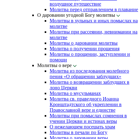
воздушное путешествие
Молитва перед отправлением в плавание
О даровании угодной Богу молитвы
Молитвы в хульных и иных помыслах на
молитве
Молитвы при рассеянии, невнимании на
молитве
Молитвы о даровании молитвы
Молитва о получении прошения
Молитвы о прощении, заступлении и
помощи
Молитвы о вере
Молитва из последования молебного
пения «О обращении заблудших»
Молитва о возвращении заблудших в
лоно Церкви
Молитва о мусульманах
Молитва св. праведного Иоанна
Кронштадтского об укреплении в
Православной вере и единстве
Молитвы при помыслах сомнения в
учении Церкви и истинах веры
О нежелающем посещать храм
Молитвы в печали по Богу
Молитва о даровании веры