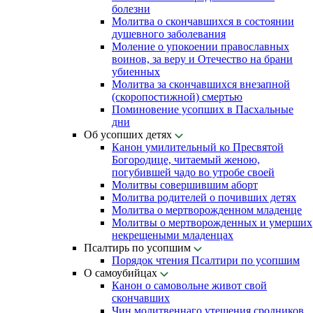
болезни
Молитва о скончавшихся в состоянии
душевного заболевания
Моление о упокоении православных
воинов, за веру и Отечество на брани
убиенных
Молитва за скончавшихся внезапной
(скоропостижной) смертью
Поминовение усопших в Пасхальные
дни
Об усопших детях
Канон умилительный ко Пресвятой
Богородице, читаемый женою,
погубившей чадо во утробе своей
Молитвы совершившим аборт
Молитва родителей о почивших детях
Молитва о мертворожденном младенце
Молитвы о мертворожденных и умерших
некрещеными младенцах
Псалтирь по усопшим
Порядок чтения Псалтири по усопшим
О самоубийцах
Канон о самовольне живот свой
скончавших
Чин молитвеннаго утешения сродников