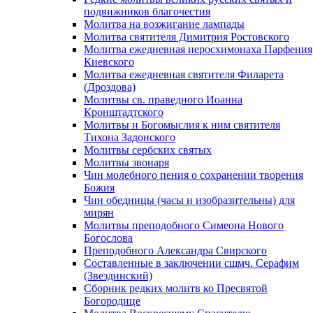
подвижников благочестия
Молитва на возжигание лампады
Молитва святителя Димитрия Ростовского
Молитва ежедневная иеросхимонаха Парфения
Киевского
Молитва ежедневная святителя Филарета
(Дроздова)
Молитвы св. праведного Иоанна
Кронштадтского
Молитвы и Богомыслия к ним святителя
Тихона Задонского
Молитвы сербских святых
Молитвы звонаря
Чин молебного пения о сохранении творения
Божия
Чин обедницы (часы и изобразительны) для
мирян
Молитвы преподобного Симеона Нового
Богослова
Преподобного Александра Свирского
Составленные в заключении сщмч. Серафим
(Звездинский)
Сборник редких молитв ко Пресвятой
Богородице