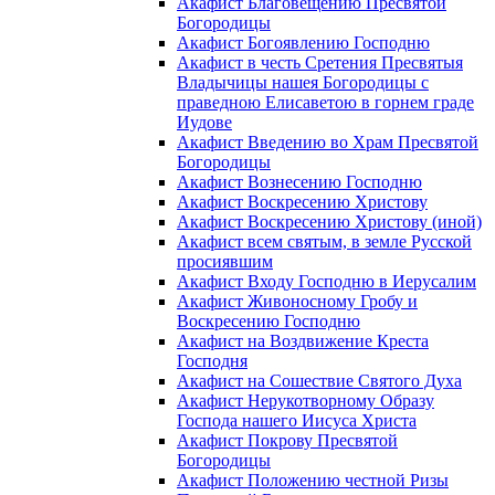
Акафист Благовещению Пресвятой
Богородицы
Акафист Богоявлению Господню
Акафист в честь Сретения Пресвятыя
Владычицы нашея Богородицы с
праведною Елисаветою в горнем граде
Иудове
Акафист Введению во Храм Пресвятой
Богородицы
Акафист Вознесению Господню
Акафист Воскресению Христову
Акафист Воскресению Христову (иной)
Акафист всем святым, в земле Русской
просиявшим
Акафист Входу Господню в Иерусалим
Акафист Живоносному Гробу и
Воскресению Господню
Акафист на Воздвижение Креста
Господня
Акафист на Сошествие Святого Духа
Акафист Нерукотворному Образу
Господа нашего Иисуса Христа
Акафист Покрову Пресвятой
Богородицы
Акафист Положению честной Ризы