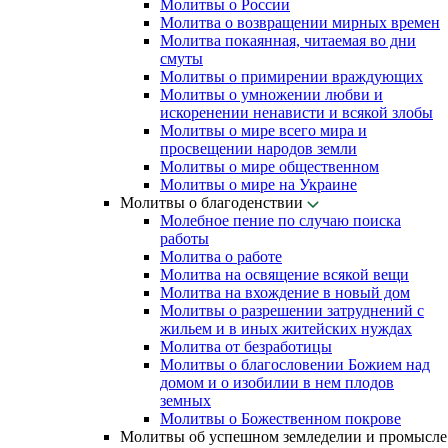
Молитвы о России
Молитва о возвращении мирных времен
Молитва покаянная, читаемая во дни
смуты
Молитвы о примирении враждующих
Молитвы о умножении любви и
искоренении ненависти и всякой злобы
Молитвы о мире всего мира и
просвещении народов земли
Молитвы о мире общественном
Молитвы о мире на Украине
Молитвы о благоденствии
Молебное пение по случаю поиска
работы
Молитва о работе
Молитва на освящение всякой вещи
Молитва на вхождение в новый дом
Молитвы о разрешении затруднений с
жильем и в иных житейских нуждах
Молитва от безработицы
Молитвы о благословении Божием над
домом и о изобилии в нем плодов
земных
Молитвы о Божественном покрове
Молитвы об успешном земледелии и промысле