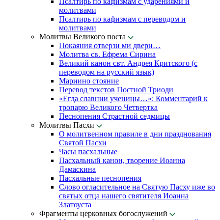
Псалтирь по кафизмам с ударениями и
молитвами
Псалтирь по кафизмам с переводом и
молитвами
Молитвы Великого поста
Покаяния отверзи ми двери…
Молитва св. Ефрема Сирина
Великий канон свт. Андрея Критского (с
переводом на русский язык)
Мариино стояние
Перевод текстов Постной Триоди
«Егда славнии ученицы…»: Комментарий к
тропарю Великого Четвертка
Песнопения Страстной седмицы
Молитвы Пасхи
О молитвенном правиле в дни празднования
Святой Пасхи
Часы пасхальные
Пасхальный канон, творение Иоанна
Дамаскина
Пасхальные песнопения
Слово огласительное на Святую Пасху иже во
святых отца нашего святителя Иоанна
Златоуста
Фрагменты церковных богослужений