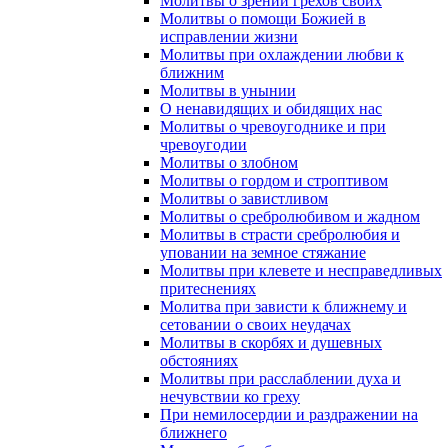
Молитвы о зрении грехов своих
Молитвы о помощи Божией в
исправлении жизни
Молитвы при охлаждении любви к
ближним
Молитвы в унынии
О ненавидящих и обидящих нас
Молитвы о чревоугоднике и при
чревоугодии
Молитвы о злобном
Молитвы о гордом и строптивом
Молитвы о завистливом
Молитвы о сребролюбивом и жадном
Молитвы в страсти сребролюбия и
уповании на земное стяжание
Молитвы при клевете и несправедливых
притеснениях
Молитва при зависти к ближнему и
сетовании о своих неудачах
Молитвы в скорбях и душевных
обстояниях
Молитвы при расслаблении духа и
нечувствии ко греху
При немилосердии и раздражении на
ближнего