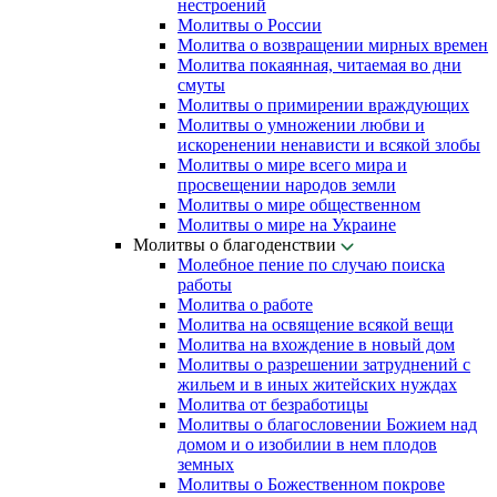
нестроений
Молитвы о России
Молитва о возвращении мирных времен
Молитва покаянная, читаемая во дни
смуты
Молитвы о примирении враждующих
Молитвы о умножении любви и
искоренении ненависти и всякой злобы
Молитвы о мире всего мира и
просвещении народов земли
Молитвы о мире общественном
Молитвы о мире на Украине
Молитвы о благоденствии
Молебное пение по случаю поиска
работы
Молитва о работе
Молитва на освящение всякой вещи
Молитва на вхождение в новый дом
Молитвы о разрешении затруднений с
жильем и в иных житейских нуждах
Молитва от безработицы
Молитвы о благословении Божием над
домом и о изобилии в нем плодов
земных
Молитвы о Божественном покрове