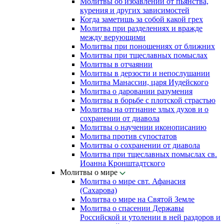
Молитвы об избавлении от пьянства,
курения и других зависимостей
Когда заметишь за собой какой грех
Молитва при разделениях и вражде
между верующими
Молитвы при поношениях от ближних
Молитвы при тщеславных помыслах
Молитвы в отчаянии
Молитвы в дерзости и непослушании
Молитва Манассии, царя Иудейского
Молитва о даровании разумения
Молитвы в борьбе с плотской страстью
Молитвы на отгнание злых духов и о
сохранении от диавола
Молитвы о научении иконописанию
Молитва против супостатов
Молитвы о сохранении от диавола
Молитва при тщеславных помыслах св.
Иоанна Кронштадтского
Молитвы о мире
Молитва о мире свт. Афанасия
(Сахарова)
Молитва о мире на Святой Земле
Молитва о спасении Державы
Российской и утолении в ней раздоров и