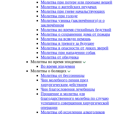
Молитва при потере или пропаже вещей
Молитвы о житейских неудачах
Молитва при гневе начальствующих
Молитвы при голоде
Молитвы узника (заключённого) и о
заключённом
Молитвы во время стихийных бедствий
Молитвы о сохранении дома от пожара
Молитвы на всякую немощь
Молитвы в тревоге за будущее
Молитвы в опасности от диких зверей
Молитвы при нападении собак
Молитва от обидчика
Молитвы во время эпидемии
Во время эпидемии
Молитвы о болящих
Молитвы от бессонницы
Чин молебного пения пред
хирургическим действием
Чин благословения лечебницы
Прошение и молитва для
благодарственного молебна по случаю
успешного совершения хирургической
операции
Молитвы об исцелении алкоголиков