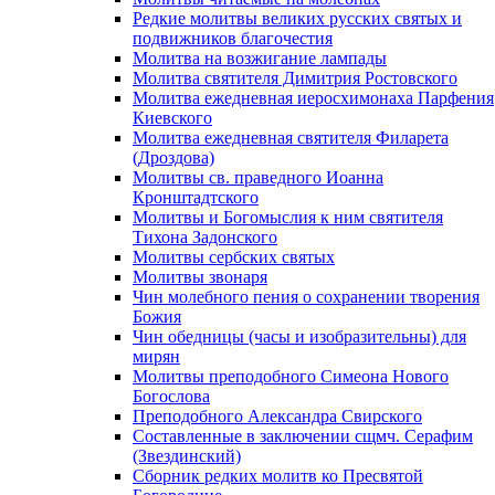
Редкие молитвы великих русских святых и
подвижников благочестия
Молитва на возжигание лампады
Молитва святителя Димитрия Ростовского
Молитва ежедневная иеросхимонаха Парфения
Киевского
Молитва ежедневная святителя Филарета
(Дроздова)
Молитвы св. праведного Иоанна
Кронштадтского
Молитвы и Богомыслия к ним святителя
Тихона Задонского
Молитвы сербских святых
Молитвы звонаря
Чин молебного пения о сохранении творения
Божия
Чин обедницы (часы и изобразительны) для
мирян
Молитвы преподобного Симеона Нового
Богослова
Преподобного Александра Свирского
Составленные в заключении сщмч. Серафим
(Звездинский)
Сборник редких молитв ко Пресвятой