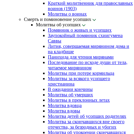
Краткий молитвенник для православных
воинов (1903)
Молитвы о воинах
Смерть и поминовение усопших
Молитвы об усопших
Помянник о живых и усопших
Заупокойный помянник схиигумена
Саввы
Лития, совершаемая мирянином дома и
на кладбище
Панихида для чтения мирянами
Последование по исходе души от тела,
читаемое мирянином
Молитвы при потере кормильца
Молитвы за всякого усопшего
христианина
В ожидании кончины
Молитвы об умерших
Молитвы в преклонных летах
Молитва вдовца
Молитва вдовы
Молитва детей об усопших родителях
Молитва за скончавшихся вне своего
отечества, за безродных и убогих
Молитва об упокоении скончавшихся