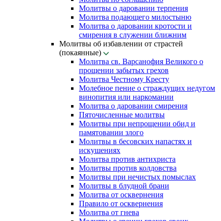
Молитвы о даровании терпения
Молитва подающего милостыню
Молитва о даровании кротости и
смирения в служении ближним
Молитвы об избавлении от страстей
(покаянные)
Молитва св. Варсанофия Великого о
прощении забытых грехов
Молитва Честному Кресту
Молебное пение о страждущих недугом
винопития или наркомании
Молитва о даровании смирения
Пяточисленные молитвы
Молитвы при непрощении обид и
памятовании злого
Молитвы в бесовских напастях и
искушениях
Молитва против антихриста
Молитвы против колдовства
Молитвы при нечистых помыслах
Молитвы в блудной брани
Молитва от осквернения
Правило от осквернения
Молитва от гнева