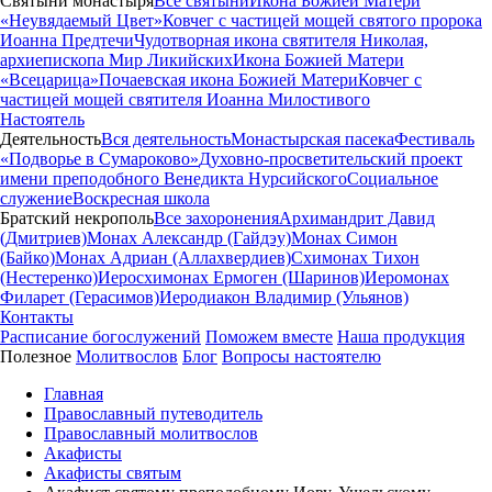
Святыни монастыря
Все святыни
Икона Божией Матери
«Неувядаемый Цвет»
Ковчег с частицей мощей святого пророка
Иоанна Предтечи
Чудотворная икона святителя Николая,
архиепископа Мир Ликийских
Икона Божией Матери
«Всецарица»
Почаевская икона Божией Матери
Ковчег с
частицей мощей святителя Иоанна Милостивого
Настоятель
Деятельность
Вся деятельность
Монастырская пасека
Фестиваль
«Подворье в Сумароково»
Духовно-просветительский проект
имени преподобного Венедикта Нурсийского
Социальное
служение
Воскресная школа
Братский некрополь
Все захоронения
Архимандрит Давид
(Дмитриев)
Монах Александр (Гайдэу)
Монах Симон
(Байко)
Монах Адриан (Аллахвердиев)
Схимонах Тихон
(Нестеренко)
Иеросхимонах Ермоген (Шаринов)
Иеромонах
Филарет (Герасимов)
Иеродиакон Владимир (Ульянов)
Контакты
Расписание богослужений
Поможем вместе
Наша продукция
Полезное
Молитвослов
Блог
Вопросы настоятелю
Главная
Православный путеводитель
Православный молитвослов
Акафисты
Акафисты святым