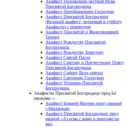
Акафист Положению честной Ризы
Пресвятой Богородицы
Акафист Преображению Господню
Акафист Пресвятой Богородице
(Великий акафист, читаемый в субботу
Акафиста) с переводом
Акафист Пресвятой и Животворящей
Троице
Акафист Рождеству Пресвятой
Богородицы
Акафист Рождеству Христову
Акафист Святой Пасхе
Акафист Святому и Пречестному Поясу
Пресвятой Богородицы
Акафист Собору Всех святых
Акафист Сретению Господню
Акафист Успению Пресвятой
Богородицы
Акафисты Пресвятой Богородице пред Её
иконами
Акафист Божией Матери перед иконой
«Абалацкая»
Акафист Пресвятой Богородице пред
иконой «Аз есмь с вами и никтоже на
вы»