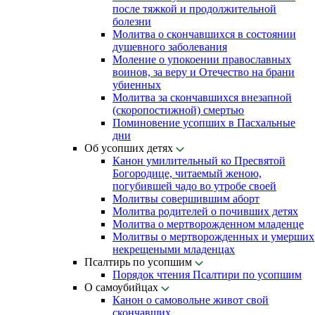
после тяжкой и продолжительной
болезни
Молитва о скончавшихся в состоянии
душевного заболевания
Моление о упокоении православных
воинов, за веру и Отечество на брани
убиенных
Молитва за скончавшихся внезапной
(скоропостижной) смертью
Поминовение усопших в Пасхальные
дни
Об усопших детях
Канон умилительный ко Пресвятой
Богородице, читаемый женою,
погубившей чадо во утробе своей
Молитвы совершившим аборт
Молитва родителей о почивших детях
Молитва о мертворожденном младенце
Молитвы о мертворожденных и умерших
некрещеными младенцах
Псалтирь по усопшим
Порядок чтения Псалтири по усопшим
О самоубийцах
Канон о самовольне живот свой
скончавших