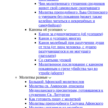
Чин молитвеннаго утешения сродников
живот свой самовольне скончавшаго
Молитва преподобного Льва Оптинского
о умершем без покаяния (может также
келейно читаться о некрещёных и
самоубийцах)
Каноны об усопших
Канон за единоумершего (об усопшем)
Канон о усопших многих
Канон молебный при разлучении души
от тела (от лица человека, с душею
разлучающагося и не могущаго
глаголати)
Со святыми упокой
Молитвенное последование с каноном
покаянным о грехе убийства чад во
утробе (аборте)
Молитвы разные
Большой Афонский молитвослов
Молитва св. Амвросия, епископа
Медиоланского пресвитерам, готовящимся к
служению Св. Литургии
Как готовить пищу с молитвой
Молитвы преподобного Силуана Афонского
Молитвы читаемые на молебнах