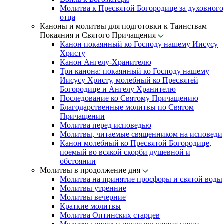
Молитва к Пресвятой Богородице за духовного
отца
Каноны и молитвы для подготовки к Таинствам
Покаяния и Святого Причащения
Канон покаянный ко Господу нашему Иисусу
Христу
Канон Ангелу-Хранителю
Три канона: покаянный ко Господу нашему
Иисусу Христу, молебный ко Пресвятей
Богородице и Ангелу Хранителю
Последование ко Святому Причащению
Благодарственные молитвы по Святом
Причащении
Молитва перед исповедью
Молитвы, читаемые священником на исповеди
Канон молебный ко Пресвятой Богородице,
поемый во всякой скорби душевной и
обстоянии
Молитвы в продолжение дня
Молитва на принятие просфоры и святой воды
Молитвы утренние
Молитвы вечерние
Краткие молитвы
Молитва Оптинских старцев