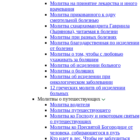
Молитва на принятие лекарства и иного
врачевания
Молитва прикованного к одру
смертельной болезнью
Молитва схиархимандрита Гавриила
(Зырянова), читаемая в болезни
Молитвы при разных болезнях
Молитва благодарственная по исцелении
от болезни
Молитвы о том, чтобы с любовью
ухаживать за болящим
Молитва об исцелении больного
Молитвы о болящих
Молитвы об исцелении при
онкологическом заболевании
12 греческих молитв об исцелении
больных
Молитвы о путешествующих
Молитва водителя
Молитвы путешествующего
Молитва ко Господу и некоторым святым
о путешествующих
Молитвы ко Пресвятой Богородице от
человека, собирающегося в путь
Кто идет в лес. Чтобы не заблудиться