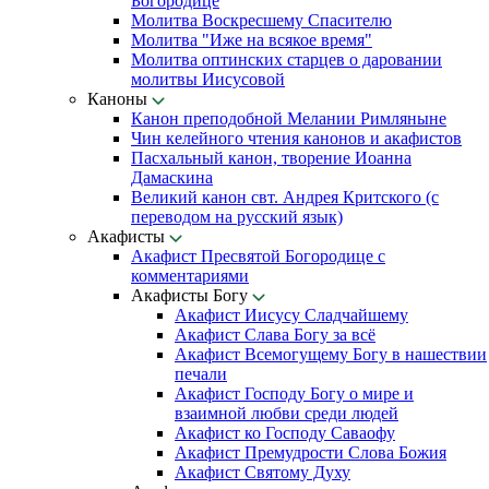
Богородице
Молитва Воскресшему Спасителю
Молитва "Иже на всякое время"
Молитва оптинских старцев о даровании
молитвы Иисусовой
Каноны
Канон преподобной Мелании Римляныне
Чин келейного чтения канонов и акафистов
Пасхальный канон, творение Иоанна
Дамаскина
Великий канон свт. Андрея Критского (с
переводом на русский язык)
Акафисты
Акафист Пресвятой Богородице с
комментариями
Акафисты Богу
Акафист Иисусу Сладчайшему
Акафист Слава Богу за всё
Акафист Всемогущему Богу в нашествии
печали
Акафист Господу Богу о мире и
взаимной любви среди людей
Акафист ко Господу Саваофу
Акафист Премудрости Слова Божия
Акафист Святому Духу