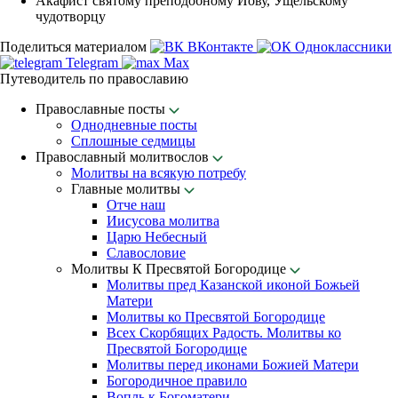
Акафист святому преподобному Иову, Ущельскому
чудотворцу
Поделиться материалом
ВКонтакте
Одноклассники
Telegram
Max
Путеводитель по православию
Православные посты
Однодневные посты
Сплошные седмицы
Православный молитвослов
Молитвы на всякую потребу
Главные молитвы
Отче наш
Иисусова молитва
Царю Небесный
Славословие
Молитвы К Пресвятой Богородице
Молитвы пред Казанской иконой Божьей
Матери
Молитвы ко Пресвятой Богородице
Всех Скорбящих Радость. Молитвы ко
Пресвятой Богородице
Молитвы перед иконами Божией Матери
Богородичное правило
Вопль к Богоматери