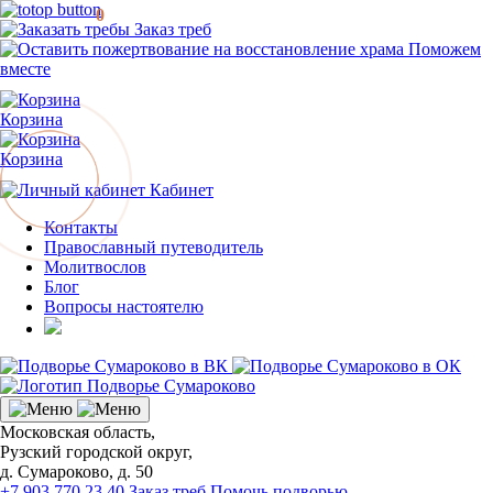
0
Заказ треб
Поможем
вместе
Корзина
Корзина
Кабинет
Контакты
Православный путеводитель
Молитвослов
Блог
Вопросы настоятелю
Московская область,
Рузский городской округ,
д. Сумароково, д. 50
+7 903 770 23 40
Заказ треб
Помочь подворью