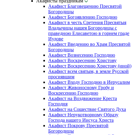
Акафисты праздникам
Акафист Благовещению Пресвятой
Богородицы
Акафист Богоявлению Господню
Акафист в честь Сретения Пресвятыя
Владычицы нашея Богородицы с
праведною Елисаветою в горнем граде
Иудове
Акафист Введению во Храм Пресвятой
Богородицы
Акафист Вознесению Господню
Акафист Воскресению Христову
Акафист Воскресению Христову (иной)
Акафист всем святым, в земле Русской
просиявшим
Акафист Входу Господню в Иерусалим
Акафист Живоносному Гробу и
Воскресению Господню
Акафист на Воздвижение Креста
Господня
Акафист на Сошествие Святого Духа
Акафист Нерукотворному Образу
Господа нашего Иисуса Христа
Акафист Покрову Пресвятой
Богородицы