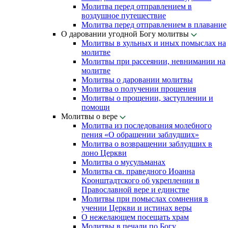
Молитва перед отправлением в
воздушное путешествие
Молитва перед отправлением в плавание
О даровании угодной Богу молитвы
Молитвы в хульных и иных помыслах на
молитве
Молитвы при рассеянии, невнимании на
молитве
Молитвы о даровании молитвы
Молитва о получении прошения
Молитвы о прощении, заступлении и
помощи
Молитвы о вере
Молитва из последования молебного
пения «О обращении заблудших»
Молитва о возвращении заблудших в
лоно Церкви
Молитва о мусульманах
Молитва св. праведного Иоанна
Кронштадтского об укреплении в
Православной вере и единстве
Молитвы при помыслах сомнения в
учении Церкви и истинах веры
О нежелающем посещать храм
Молитвы в печали по Богу