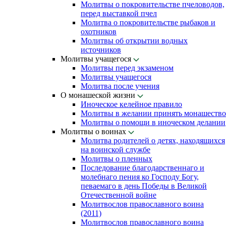
Молитвы о покровительстве пчеловодов,
перед выставкой пчел
Молитва о покровительстве рыбаков и
охотников
Молитвы об открытии водных
источников
Молитвы учащегося
Молитвы перед экзаменом
Молитвы учащегося
Молитва после учения
О монашеской жизни
Иноческое келейное правило
Молитвы в желании принять монашество
Молитвы о помощи в иноческом делании
Молитвы о воинах
Молитва родителей о детях, находящихся
на воинской службе
Молитвы о пленных
Последование благодарственнаго и
молебнаго пения ко Господу Богу,
певаемаго в день Победы в Великой
Отечественной войне
Молитвослов православного воина
(2011)
Молитвослов православного воина