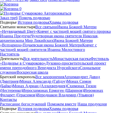
0
Авторизоваться
Заказ треб
Помочь подворью
Подворье
История подворья
Храмы подворья
Святыни монастыря
Все святыни
Икона Божией Матери
«Неувядаемый Цвет»
Ковчег с частицей мощей святого пророка
Иоанна Предтечи
Чудотворная икона святителя Николая,
архиепископа Мир Ликийских
Икона Божией Матери
«Всецарица»
Почаевская икона Божией Матери
Ковчег с
частицей мощей святителя Иоанна Милостивого
Настоятель
Деятельность
Вся деятельность
Монастырская пасека
Фестиваль
«Подворье в Сумароково»
Духовно-просветительский проект
имени преподобного Венедикта Нурсийского
Социальное
служение
Воскресная школа
Братский некрополь
Все захоронения
Архимандрит Давид
(Дмитриев)
Монах Александр (Гайдэу)
Монах Симон
(Байко)
Монах Адриан (Аллахвердиев)
Схимонах Тихон
(Нестеренко)
Иеросхимонах Ермоген (Шаринов)
Иеромонах
Филарет (Герасимов)
Иеродиакон Владимир (Ульянов)
Контакты
Расписание богослужений
Поможем вместе
Наша продукция
Подворье
История подворья
Храмы подворья