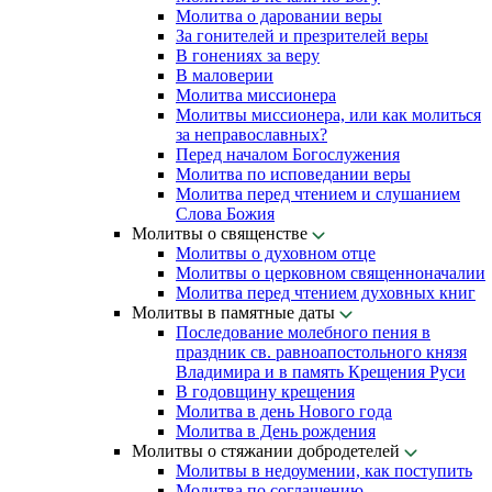
Молитва о даровании веры
За гонителей и презрителей веры
В гонениях за веру
В маловерии
Молитва миссионера
Молитвы миссионера, или как молиться
за неправославных?
Перед началом Богослужения
Молитва по исповедании веры
Молитва перед чтением и слушанием
Слова Божия
Молитвы о священстве
Молитвы о духовном отце
Молитвы о церковном священноначалии
Молитва перед чтением духовных книг
Молитвы в памятные даты
Последование молебного пения в
праздник св. равноапостольного князя
Владимира и в память Крещения Руси
В годовщину крещения
Молитва в день Нового года
Молитва в День рождения
Молитвы о стяжании добродетелей
Молитвы в недоумении, как поступить
Молитва по соглашению