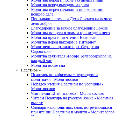
Молитвы перед и после вкушения пищи
Молитва перед выходом из дома
Молитвы перед началом и по окончании
всякого дела
Призывание помощи Духа Святаго на всякое
дело доброе
Благодарение за всякое благодеяние Божие
Молитвы по пути в храм и при входе в него
Молитва пред и по чтении Евангелия
Молитва перед выходом в Интернет
Молитвенное правило прп. Серафима
Саровского
Молитва святителя Иосафа Белгородского на
каждый час
Молитва после сна
Псалтирь
Псалтирь по кафизмам с переводом и
молитвами - Молитвослов
Порядок чтения Псалтири по усопшим -
Молитвослов
Чин пения 12-ти псалмов - Молитвослов
Читаем Псалтирь на русском языке - Молимся
вместе
Словарь малопонятных слов, встречающихся
при чтении Псалтири и молитв - Молитвослов