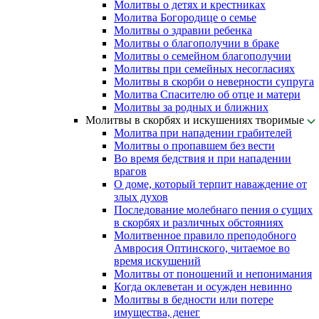
Молитвы о детях и крестниках
Молитва Богородице о семье
Молитвы о здравии ребенка
Молитвы о благополучии в браке
Молитвы о семейном благополучии
Молитвы при семейных несогласиях
Молитвы в скорби о неверности супруга
Молитва Спасителю об отце и матери
Молитвы за родных и ближних
Молитвы в скорбях и искушениях творимые
Молитва при нападении грабителей
Молитвы о пропавшем без вести
Во время бедствия и при нападении
врагов
О доме, который терпит наваждение от
злых духов
Последование молебнаго пения о сущих
в скорбях и различных обстояниях
Молитвенное правило преподобного
Амвросия Оптинского, читаемое во
время искушений
Молитвы от поношений и непонимания
Когда оклеветан и осужден невинно
Молитвы в бедности или потере
имущества, денег