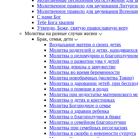
Молитвенные песнопения богослужений для з
Молитвенное правило для заучивания Литурги
Молитвенное правило для заучивания Всенощн
С нами Бог
Тебе Бога хвалим
Утверди, Боже, святую православную веру
Молитвы на разные случаи жизни
Брак, семья, дети
Воздыхание матери о своих детях
Молитва родителей о детях, находящихся
Молитвы о целомудрии и благополучном 
Молитвы о развитии ума у детей
Молитвы девицы о замужестве
Молитвы во время беременности
Молитва новобрачных (молитва Товии)
Молитвы о даровании детей, при беспло
Молитвы о помощи в родах
Молитва при недостатке материнского м
Молитвы о детях и крестниках
Молитва Богородице о семье
Молитвы о здравии ребенка
Молитвы о благополучии в браке
Молитвы о семейном благополучии
Молитвы при семейных несогласиях
Молитвы в скорби о неверности супруга