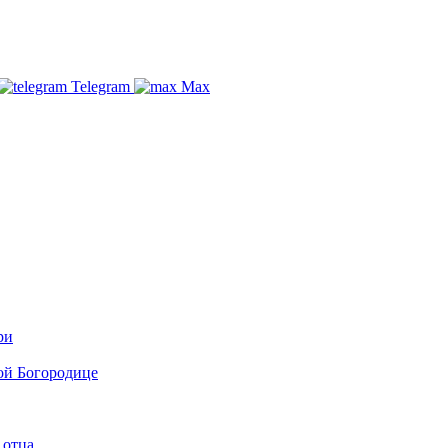
Telegram
Max
ри
ой Богородице
 отца