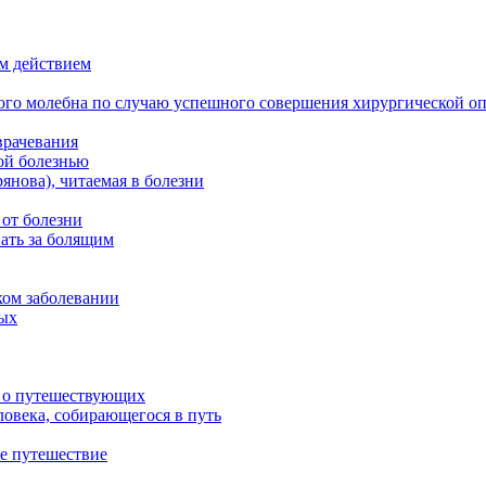
м действием
ого молебна по случаю успешного совершения хирургической о
врачевания
ой болезнью
нова), читаемая в болезни
 от болезни
ать за болящим
ком заболевании
ных
м о путешествующих
овека, собирающегося в путь
е путешествие