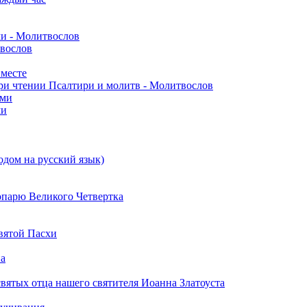
ми - Молитвослов
твослов
вместе
ри чтении Псалтири и молитв - Молитвослов
ами
ми
одом на русский язык)
опарю Великого Четвертка
вятой Пасхи
на
вятых отца нашего святителя Иоанна Златоуста