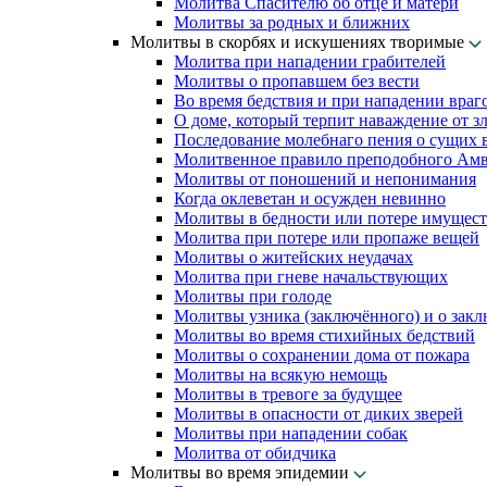
Молитва Спасителю об отце и матери
Молитвы за родных и ближних
Молитвы в скорбях и искушениях творимые
Молитва при нападении грабителей
Молитвы о пропавшем без вести
Во время бедствия и при нападении враг
О доме, который терпит наваждение от з
Последование молебнаго пения о сущих в
Молитвенное правило преподобного Амв
Молитвы от поношений и непонимания
Когда оклеветан и осужден невинно
Молитвы в бедности или потере имущест
Молитва при потере или пропаже вещей
Молитвы о житейских неудачах
Молитва при гневе начальствующих
Молитвы при голоде
Молитвы узника (заключённого) и о зак
Молитвы во время стихийных бедствий
Молитвы о сохранении дома от пожара
Молитвы на всякую немощь
Молитвы в тревоге за будущее
Молитвы в опасности от диких зверей
Молитвы при нападении собак
Молитва от обидчика
Молитвы во время эпидемии