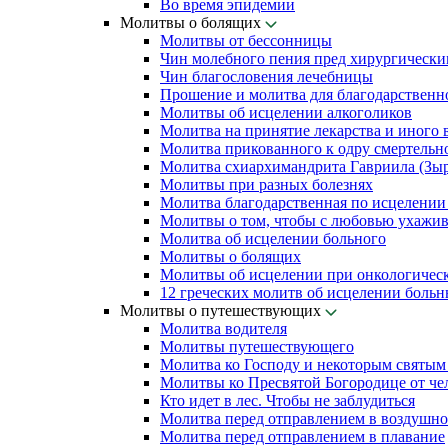
Во время эпидемии
Молитвы о болящих
Молитвы от бессонницы
Чин молебного пения пред хирургически
Чин благословения лечебницы
Прошение и молитва для благодарственн
Молитвы об исцелении алкоголиков
Молитва на принятие лекарства и иного 
Молитва прикованного к одру смертельн
Молитва схиархимандрита Гавриила (Зыря
Молитвы при разных болезнях
Молитва благодарственная по исцелении
Молитвы о том, чтобы с любовью ухажив
Молитва об исцелении больного
Молитвы о болящих
Молитвы об исцелении при онкологичес
12 греческих молитв об исцелении боль
Молитвы о путешествующих
Молитва водителя
Молитвы путешествующего
Молитва ко Господу и некоторым святы
Молитвы ко Пресвятой Богородице от чел
Кто идет в лес. Чтобы не заблудиться
Молитва перед отправлением в воздушно
Молитва перед отправлением в плавание