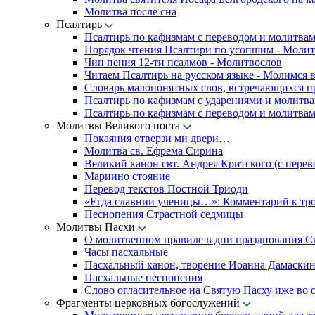
Молитва после сна
Псалтирь
Псалтирь по кафизмам с переводом и молитва
Порядок чтения Псалтири по усопшим - Моли
Чин пения 12-ти псалмов - Молитвослов
Читаем Псалтирь на русском языке - Молимся 
Словарь малопонятных слов, встречающихся п
Псалтирь по кафизмам с ударениями и молитв
Псалтирь по кафизмам с переводом и молитва
Молитвы Великого поста
Покаяния отверзи ми двери…
Молитва св. Ефрема Сирина
Великий канон свт. Андрея Критского (с перев
Мариино стояние
Перевод текстов Постной Триоди
«Егда славнии ученицы…»: Комментарий к тр
Песнопения Страстной седмицы
Молитвы Пасхи
О молитвенном правиле в дни празднования С
Часы пасхальные
Пасхальный канон, творение Иоанна Дамаски
Пасхальные песнопения
Слово огласительное на Святую Пасху иже во с
Фрагменты церковных богослужений