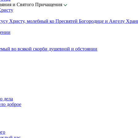
каяния и Святого Причащения
Христу
сусу Христу, молебный ко Пресвятей Богородице и Ангелу Хра
щении
емый во всякой скорби душевной и обстоянии
о дела
ело доброе
ого
аждый час