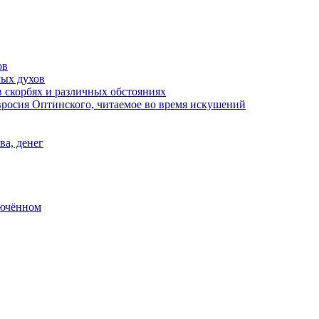
ов
лых духов
 скорбях и различных обстояниях
росия Оптинского, читаемое во время искушений
ва, денег
лючённом