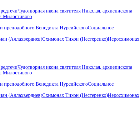
Предтечи
Чудотворная икона святителя Николая, архиепископа
на Милостивого
ни преподобного Венедикта Нурсийского
Социальное
ан (Аллахвердиев)
Схимонах Тихон (Нестеренко)
Иеросхимонах
Предтечи
Чудотворная икона святителя Николая, архиепископа
на Милостивого
ни преподобного Венедикта Нурсийского
Социальное
ан (Аллахвердиев)
Схимонах Тихон (Нестеренко)
Иеросхимонах