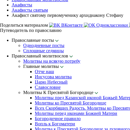
Акафисты
Акафисты святым
Акафист святому первомученику архидиакону Стефану
Поделиться материалом
ВКонтакте
Одноклассники
Путеводитель по православию
Православные посты
Однодневные посты
Сплошные седмицы
Православный молитвослов
Молитвы на всякую потребу
Главные молитвы
Отче наш
Иисусова молитва
Царю Небесный
Славословие
Молитвы К Пресвятой Богородице
Молитвы пред Казанской иконой Божьей Мате
Молитвы ко Пресвятой Богородице
Всех Скорбящих Радость. Молитвы ко Пресвят
Молитвы перед иконами Божией Матери
Богородичное правило
Вопль к Богоматери
Молитва к Пресвятой Богородице за духовного