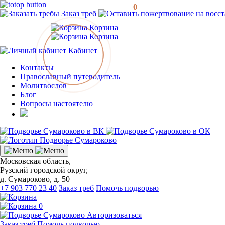
0
Заказ треб
Корзина
Корзина
Кабинет
Контакты
Православный путеводитель
Молитвослов
Блог
Вопросы настоятелю
Московская область,
Рузский городской округ,
д. Сумароково, д. 50
+7 903 770 23 40
Заказ треб
Помочь подворью
0
Авторизоваться
Заказ треб
Помочь подворью