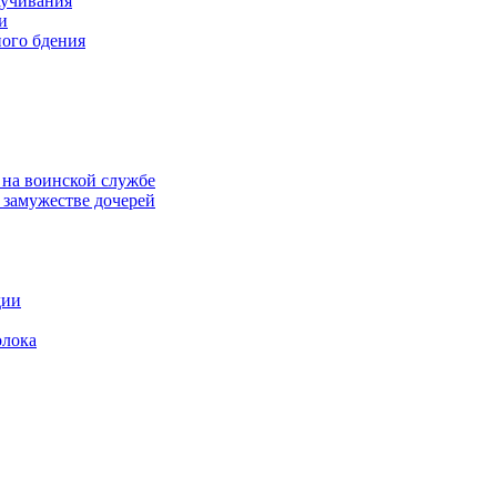
аучивания
и
ого бдения
 на воинской службе
замужестве дочерей
дии
олока