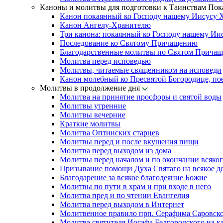
Каноны и молитвы для подготовки к Таинствам По
Канон покаянный ко Господу нашему Иисусу 
Канон Ангелу-Хранителю
Три канона: покаянный ко Господу нашему Ии
Последование ко Святому Причащению
Благодарственные молитвы по Святом Прича
Молитва перед исповедью
Молитвы, читаемые священником на исповеди
Канон молебный ко Пресвятой Богородице, по
Молитвы в продолжение дня
Молитва на принятие просфоры и святой воды
Молитвы утренние
Молитвы вечерние
Краткие молитвы
Молитва Оптинских старцев
Молитвы перед и после вкушения пищи
Молитва перед выходом из дома
Молитвы перед началом и по окончании всяког
Призывание помощи Духа Святаго на всякое д
Благодарение за всякое благодеяние Божие
Молитвы по пути в храм и при входе в него
Молитва пред и по чтении Евангелия
Молитва перед выходом в Интернет
Молитвенное правило прп. Серафима Саровск
Молитва святителя Иосафа Белгородского на к