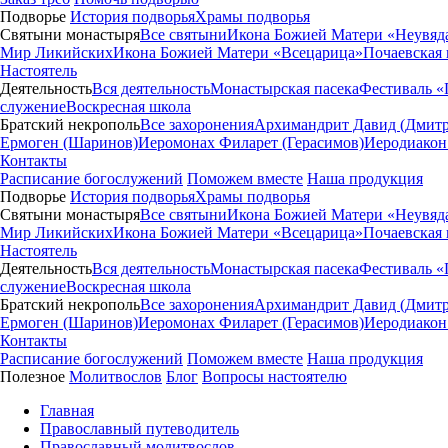
Подворье
История подворья
Храмы подворья
Святыни монастыря
Все святыни
Икона Божией Матери «Неувяд
Мир Ликийских
Икона Божией Матери «Всецарица»
Почаевская
Настоятель
Деятельность
Вся деятельность
Монастырская пасека
Фестиваль «
служение
Воскресная школа
Братский некрополь
Все захоронения
Архимандрит Давид (Дмитр
Ермоген (Шаринов)
Иеромонах Филарет (Герасимов)
Иеродиакон
Контакты
Расписание богослужений
Поможем вместе
Наша продукция
Подворье
История подворья
Храмы подворья
Святыни монастыря
Все святыни
Икона Божией Матери «Неувяд
Мир Ликийских
Икона Божией Матери «Всецарица»
Почаевская
Настоятель
Деятельность
Вся деятельность
Монастырская пасека
Фестиваль «
служение
Воскресная школа
Братский некрополь
Все захоронения
Архимандрит Давид (Дмитр
Ермоген (Шаринов)
Иеромонах Филарет (Герасимов)
Иеродиакон
Контакты
Расписание богослужений
Поможем вместе
Наша продукция
Полезное
Молитвослов
Блог
Вопросы настоятелю
Главная
Православный путеводитель
Православный молитвослов