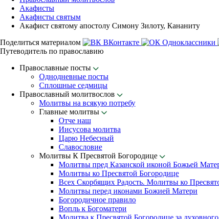
Акафисты
Акафисты святым
Акафист святому апостолу Симону Зилоту, Кананиту
Поделиться материалом
ВКонтакте
Одноклассники
Путеводитель по православию
Православные посты
Однодневные посты
Сплошные седмицы
Православный молитвослов
Молитвы на всякую потребу
Главные молитвы
Отче наш
Иисусова молитва
Царю Небесный
Славословие
Молитвы К Пресвятой Богородице
Молитвы пред Казанской иконой Божьей Мате
Молитвы ко Пресвятой Богородице
Всех Скорбящих Радость. Молитвы ко Пресвят
Молитвы перед иконами Божией Матери
Богородичное правило
Вопль к Богоматери
Молитва к Пресвятой Богородице за духовного