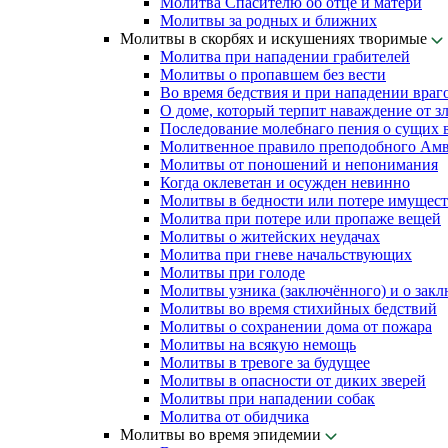
Молитва Спасителю об отце и матери
Молитвы за родных и ближних
Молитвы в скорбях и искушениях творимые
Молитва при нападении грабителей
Молитвы о пропавшем без вести
Во время бедствия и при нападении враг
О доме, который терпит наваждение от з
Последование молебнаго пения о сущих в
Молитвенное правило преподобного Амв
Молитвы от поношений и непонимания
Когда оклеветан и осужден невинно
Молитвы в бедности или потере имущест
Молитва при потере или пропаже вещей
Молитвы о житейских неудачах
Молитва при гневе начальствующих
Молитвы при голоде
Молитвы узника (заключённого) и о зак
Молитвы во время стихийных бедствий
Молитвы о сохранении дома от пожара
Молитвы на всякую немощь
Молитвы в тревоге за будущее
Молитвы в опасности от диких зверей
Молитвы при нападении собак
Молитва от обидчика
Молитвы во время эпидемии