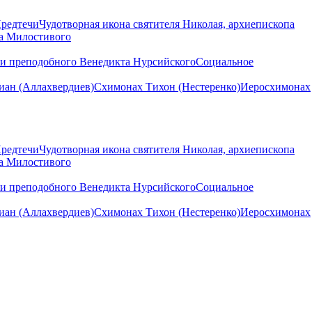
Предтечи
Чудотворная икона святителя Николая, архиепископа
на Милостивого
ни преподобного Венедикта Нурсийского
Социальное
ан (Аллахвердиев)
Схимонах Тихон (Нестеренко)
Иеросхимонах
Предтечи
Чудотворная икона святителя Николая, архиепископа
на Милостивого
ни преподобного Венедикта Нурсийского
Социальное
ан (Аллахвердиев)
Схимонах Тихон (Нестеренко)
Иеросхимонах