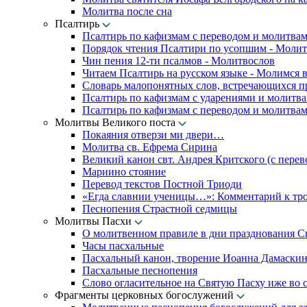
Молитва после сна
Псалтирь
Псалтирь по кафизмам с переводом и молитва
Порядок чтения Псалтири по усопшим - Моли
Чин пения 12-ти псалмов - Молитвослов
Читаем Псалтирь на русском языке - Молимся 
Словарь малопонятных слов, встречающихся п
Псалтирь по кафизмам с ударениями и молитв
Псалтирь по кафизмам с переводом и молитва
Молитвы Великого поста
Покаяния отверзи ми двери…
Молитва св. Ефрема Сирина
Великий канон свт. Андрея Критского (с перев
Мариино стояние
Перевод текстов Постной Триоди
«Егда славнии ученицы…»: Комментарий к тр
Песнопения Страстной седмицы
Молитвы Пасхи
О молитвенном правиле в дни празднования С
Часы пасхальные
Пасхальный канон, творение Иоанна Дамаски
Пасхальные песнопения
Слово огласительное на Святую Пасху иже во с
Фрагменты церковных богослужений