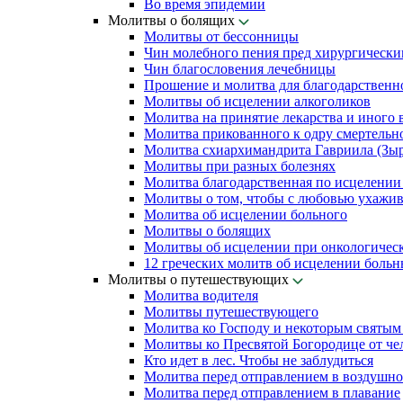
Во время эпидемии
Молитвы о болящих
Молитвы от бессонницы
Чин молебного пения пред хирургически
Чин благословения лечебницы
Прошение и молитва для благодарственн
Молитвы об исцелении алкоголиков
Молитва на принятие лекарства и иного 
Молитва прикованного к одру смертельн
Молитва схиархимандрита Гавриила (Зыря
Молитвы при разных болезнях
Молитва благодарственная по исцелении
Молитвы о том, чтобы с любовью ухажив
Молитва об исцелении больного
Молитвы о болящих
Молитвы об исцелении при онкологичес
12 греческих молитв об исцелении боль
Молитвы о путешествующих
Молитва водителя
Молитвы путешествующего
Молитва ко Господу и некоторым святы
Молитвы ко Пресвятой Богородице от чел
Кто идет в лес. Чтобы не заблудиться
Молитва перед отправлением в воздушно
Молитва перед отправлением в плавание