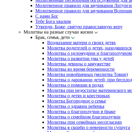
Молитвенные песнопения богослужений для з
Молитвенное правило для заучивания Литурги
Молитвенное правило для заучивания Всенощн
С нами Бог
Тебе Бога хвалим
Утверди, Боже, святую православную веру
Молитвы на разные случаи жизни
Брак, семья, дети
Воздыхание матери о своих детях
Молитва родителей о детях, находящихся
Молитвы о целомудрии и благополучном 
Молитвы о развитии ума у детей
Молитвы девицы о замужестве
Молитвы во время беременности
Молитва новобрачных (молитва Товии)
Молитвы о даровании детей, при беспло
Молитвы о помощи в родах
Молитва при недостатке материнского м
Молитвы о детях и крестниках
Молитва Богородице о семье
Молитвы о здравии ребенка
Молитвы о благополучии в браке
Молитвы о семейном благополучии
Молитвы при семейных несогласиях
Молитвы в скорби о неверности супруга