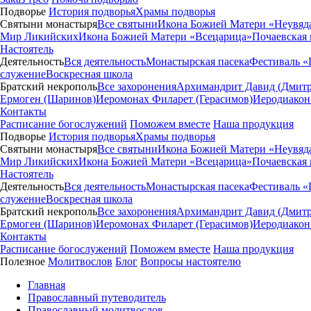
Подворье
История подворья
Храмы подворья
Святыни монастыря
Все святыни
Икона Божией Матери «Неувяд
Мир Ликийских
Икона Божией Матери «Всецарица»
Почаевская
Настоятель
Деятельность
Вся деятельность
Монастырская пасека
Фестиваль «
служение
Воскресная школа
Братский некрополь
Все захоронения
Архимандрит Давид (Дмитр
Ермоген (Шаринов)
Иеромонах Филарет (Герасимов)
Иеродиакон
Контакты
Расписание богослужений
Поможем вместе
Наша продукция
Подворье
История подворья
Храмы подворья
Святыни монастыря
Все святыни
Икона Божией Матери «Неувяд
Мир Ликийских
Икона Божией Матери «Всецарица»
Почаевская
Настоятель
Деятельность
Вся деятельность
Монастырская пасека
Фестиваль «
служение
Воскресная школа
Братский некрополь
Все захоронения
Архимандрит Давид (Дмитр
Ермоген (Шаринов)
Иеромонах Филарет (Герасимов)
Иеродиакон
Контакты
Расписание богослужений
Поможем вместе
Наша продукция
Полезное
Молитвослов
Блог
Вопросы настоятелю
Главная
Православный путеводитель
Православный молитвослов