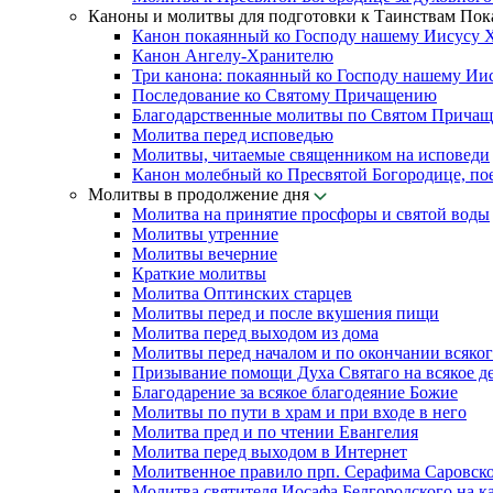
Каноны и молитвы для подготовки к Таинствам По
Канон покаянный ко Господу нашему Иисусу 
Канон Ангелу-Хранителю
Три канона: покаянный ко Господу нашему Ии
Последование ко Святому Причащению
Благодарственные молитвы по Святом Прича
Молитва перед исповедью
Молитвы, читаемые священником на исповеди
Канон молебный ко Пресвятой Богородице, по
Молитвы в продолжение дня
Молитва на принятие просфоры и святой воды
Молитвы утренние
Молитвы вечерние
Краткие молитвы
Молитва Оптинских старцев
Молитвы перед и после вкушения пищи
Молитва перед выходом из дома
Молитвы перед началом и по окончании всяког
Призывание помощи Духа Святаго на всякое д
Благодарение за всякое благодеяние Божие
Молитвы по пути в храм и при входе в него
Молитва пред и по чтении Евангелия
Молитва перед выходом в Интернет
Молитвенное правило прп. Серафима Саровск
Молитва святителя Иосафа Белгородского на к