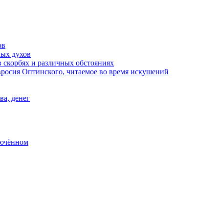
ов
лых духов
 скорбях и различных обстояниях
росия Оптинского, читаемое во время искушений
ва, денег
лючённом