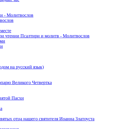
ми - Молитвослов
твослов
вместе
ри чтении Псалтири и молитв - Молитвослов
ами
ми
одом на русский язык)
опарю Великого Четвертка
вятой Пасхи
на
вятых отца нашего святителя Иоанна Златоуста