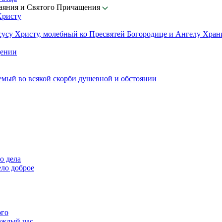
каяния и Святого Причащения
Христу
сусу Христу, молебный ко Пресвятей Богородице и Ангелу Хра
щении
емый во всякой скорби душевной и обстоянии
о дела
ело доброе
ого
аждый час