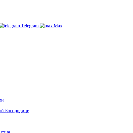
Telegram
Max
ри
ой Богородице
 отца