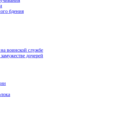
аучивания
и
ого бдения
 на воинской службе
замужестве дочерей
дии
олока