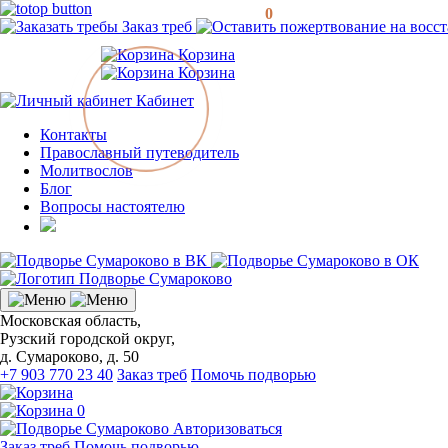
0
Заказ треб
Корзина
Корзина
Кабинет
Контакты
Православный путеводитель
Молитвослов
Блог
Вопросы настоятелю
Московская область,
Рузский городской округ,
д. Сумароково, д. 50
+7 903 770 23 40
Заказ треб
Помочь подворью
0
Авторизоваться
Заказ треб
Помочь подворью