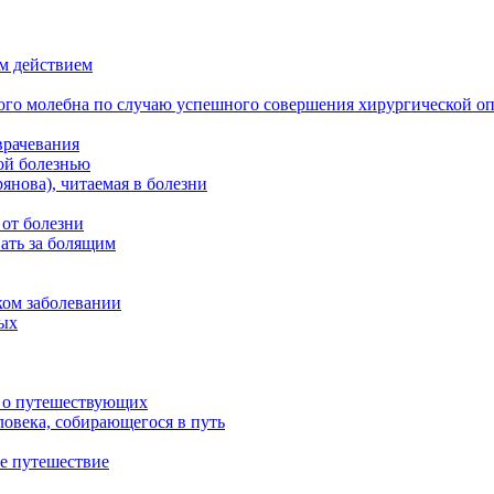
м действием
ого молебна по случаю успешного совершения хирургической о
врачевания
ой болезнью
нова), читаемая в болезни
 от болезни
ать за болящим
ком заболевании
ных
м о путешествующих
овека, собирающегося в путь
е путешествие