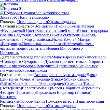
0
Авторизоваться
Заказ треб
Помочь подворью
Подворье
История подворья
Храмы подворья
Святыни монастыря
Все святыни
Икона Божией Матери
«Неувядаемый Цвет»
Ковчег с частицей мощей святого пророка
Иоанна Предтечи
Чудотворная икона святителя Николая,
архиепископа Мир Ликийских
Икона Божией Матери
«Всецарица»
Почаевская икона Божией Матери
Ковчег с
частицей мощей святителя Иоанна Милостивого
Настоятель
Деятельность
Вся деятельность
Монастырская пасека
Фестиваль
«Подворье в Сумароково»
Духовно-просветительский проект
имени преподобного Венедикта Нурсийского
Социальное
служение
Воскресная школа
Братский некрополь
Все захоронения
Архимандрит Давид
(Дмитриев)
Монах Александр (Гайдэу)
Монах Симон
(Байко)
Монах Адриан (Аллахвердиев)
Схимонах Тихон
(Нестеренко)
Иеросхимонах Ермоген (Шаринов)
Иеромонах
Филарет (Герасимов)
Иеродиакон Владимир (Ульянов)
Контакты
Расписание богослужений
Поможем вместе
Наша продукция
Подворье
История подворья
Храмы подворья