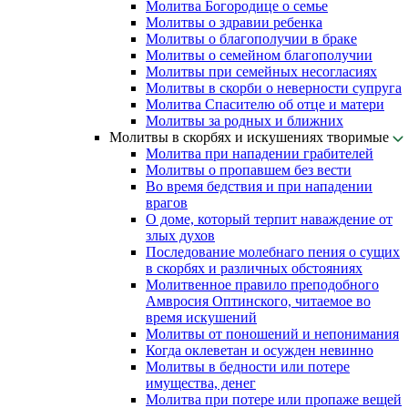
Молитва Богородице о семье
Молитвы о здравии ребенка
Молитвы о благополучии в браке
Молитвы о семейном благополучии
Молитвы при семейных несогласиях
Молитвы в скорби о неверности супруга
Молитва Спасителю об отце и матери
Молитвы за родных и ближних
Молитвы в скорбях и искушениях творимые
Молитва при нападении грабителей
Молитвы о пропавшем без вести
Во время бедствия и при нападении
врагов
О доме, который терпит наваждение от
злых духов
Последование молебнаго пения о сущих
в скорбях и различных обстояниях
Молитвенное правило преподобного
Амвросия Оптинского, читаемое во
время искушений
Молитвы от поношений и непонимания
Когда оклеветан и осужден невинно
Молитвы в бедности или потере
имущества, денег
Молитва при потере или пропаже вещей