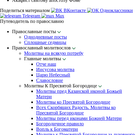
Акафист святому апостолу Фоме
Поделиться материалом
ВКонтакте
Одноклассники
Telegram
Max
Путеводитель по православию
Православные посты
Однодневные посты
Сплошные седмицы
Православный молитвослов
Молитвы на всякую потребу
Главные молитвы
Отче наш
Иисусова молитва
Царю Небесный
Славословие
Молитвы К Пресвятой Богородице
Молитвы пред Казанской иконой Божьей
Матери
Молитвы ко Пресвятой Богородице
Всех Скорбящих Радость. Молитвы ко
Пресвятой Богородице
Молитвы перед иконами Божией Матери
Богородичное правило
Вопль к Богоматери
Молитва к Пресвятой Богородице за духовного