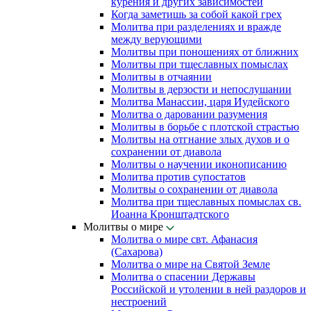
курения и других зависимостей
Когда заметишь за собой какой грех
Молитва при разделениях и вражде
между верующими
Молитвы при поношениях от ближних
Молитвы при тщеславных помыслах
Молитвы в отчаянии
Молитвы в дерзости и непослушании
Молитва Манассии, царя Иудейского
Молитва о даровании разумения
Молитвы в борьбе с плотской страстью
Молитвы на отгнание злых духов и о
сохранении от диавола
Молитвы о научении иконописанию
Молитва против супостатов
Молитвы о сохранении от диавола
Молитва при тщеславных помыслах св.
Иоанна Кронштадтского
Молитвы о мире
Молитва о мире свт. Афанасия
(Сахарова)
Молитва о мире на Святой Земле
Молитва о спасении Державы
Российской и утолении в ней раздоров и
нестроений