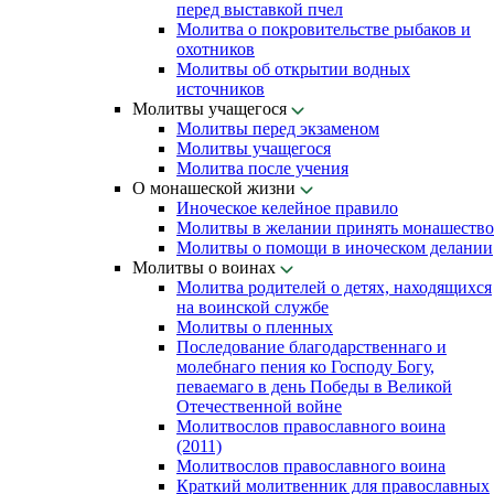
перед выставкой пчел
Молитва о покровительстве рыбаков и
охотников
Молитвы об открытии водных
источников
Молитвы учащегося
Молитвы перед экзаменом
Молитвы учащегося
Молитва после учения
О монашеской жизни
Иноческое келейное правило
Молитвы в желании принять монашество
Молитвы о помощи в иноческом делании
Молитвы о воинах
Молитва родителей о детях, находящихся
на воинской службе
Молитвы о пленных
Последование благодарственнаго и
молебнаго пения ко Господу Богу,
певаемаго в день Победы в Великой
Отечественной войне
Молитвослов православного воина
(2011)
Молитвослов православного воина
Краткий молитвенник для православных