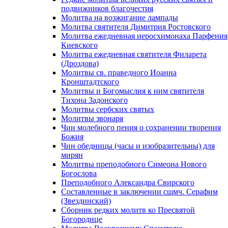
подвижников благочестия
Молитва на возжигание лампады
Молитва святителя Димитрия Ростовского
Молитва ежедневная иеросхимонаха Парфения
Киевского
Молитва ежедневная святителя Филарета
(Дроздова)
Молитвы св. праведного Иоанна
Кронштадтского
Молитвы и Богомыслия к ним святителя
Тихона Задонского
Молитвы сербских святых
Молитвы звонаря
Чин молебного пения о сохранении творения
Божия
Чин обедницы (часы и изобразительны) для
мирян
Молитвы преподобного Симеона Нового
Богослова
Преподобного Александра Свирского
Составленные в заключении сщмч. Серафим
(Звездинский)
Сборник редких молитв ко Пресвятой
Богородице