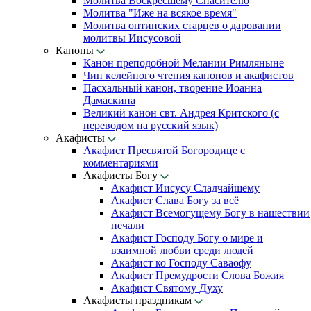
Молитва Воскресшему Спасителю
Молитва "Иже на всякое время"
Молитва оптинских старцев о даровании
молитвы Иисусовой
Каноны
Канон преподобной Мелании Римляныне
Чин келейного чтения канонов и акафистов
Пасхальный канон, творение Иоанна
Дамаскина
Великий канон свт. Андрея Критского (с
переводом на русский язык)
Акафисты
Акафист Пресвятой Богородице с
комментариями
Акафисты Богу
Акафист Иисусу Сладчайшему
Акафист Слава Богу за всё
Акафист Всемогущему Богу в нашествии
печали
Акафист Господу Богу о мире и
взаимной любви среди людей
Акафист ко Господу Саваофу
Акафист Премудрости Слова Божия
Акафист Святому Духу
Акафисты праздникам