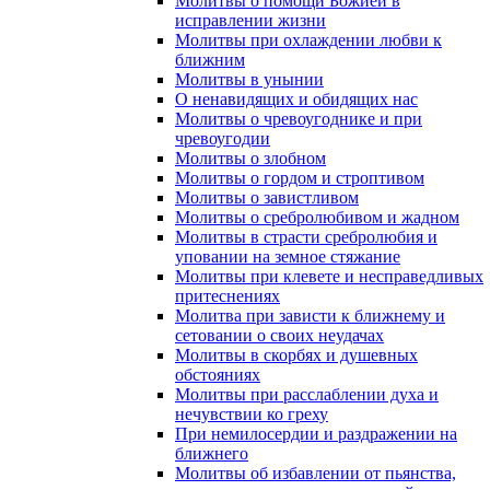
Молитвы о помощи Божией в
исправлении жизни
Молитвы при охлаждении любви к
ближним
Молитвы в унынии
О ненавидящих и обидящих нас
Молитвы о чревоугоднике и при
чревоугодии
Молитвы о злобном
Молитвы о гордом и строптивом
Молитвы о завистливом
Молитвы о сребролюбивом и жадном
Молитвы в страсти сребролюбия и
уповании на земное стяжание
Молитвы при клевете и несправедливых
притеснениях
Молитва при зависти к ближнему и
сетовании о своих неудачах
Молитвы в скорбях и душевных
обстояниях
Молитвы при расслаблении духа и
нечувствии ко греху
При немилосердии и раздражении на
ближнего
Молитвы об избавлении от пьянства,