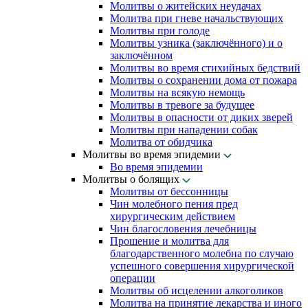
Молитвы о житейских неудачах
Молитва при гневе начальствующих
Молитвы при голоде
Молитвы узника (заключённого) и о
заключённом
Молитвы во время стихийных бедствий
Молитвы о сохранении дома от пожара
Молитвы на всякую немощь
Молитвы в тревоге за будущее
Молитвы в опасности от диких зверей
Молитвы при нападении собак
Молитва от обидчика
Молитвы во время эпидемии
Во время эпидемии
Молитвы о болящих
Молитвы от бессонницы
Чин молебного пения пред
хирургическим действием
Чин благословения лечебницы
Прошение и молитва для
благодарственного молебна по случаю
успешного совершения хирургической
операции
Молитвы об исцелении алкоголиков
Молитва на принятие лекарства и иного