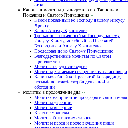
отца
Каноны и молитвы для подготовки к Таинствам
Покаяния и Святого Причащения
Канон покаянный ко Господу нашему Иисусу
Христу
Канон Ангелу-Хранителю
Три канона: покаянный ко Господу нашему
Иисусу Христу, молебный ко Пресвятей
Богородице и Ангелу Хранителю
Последование ко Святому Причащению
Благодарственные молитвы по Святом
Причащении
Молитва перед исповедью
Молитвы, читаемые священником на исповеди
Канон молебный ко Пресвятой Богородице,
поемый во всякой скорби душевной и
обстоянии
Молитвы в продолжение дня
Молитва на принятие просфоры и святой воды
Молитвы утренние
Молитвы вечерние
Краткие молитвы
Молитва Оптинских старцев
Молитвы перед и после вкушения пищи