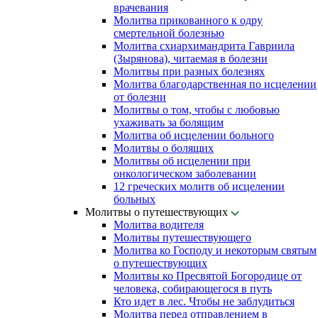
врачевания
Молитва прикованного к одру
смертельной болезнью
Молитва схиархимандрита Гавриила
(Зырянова), читаемая в болезни
Молитвы при разных болезнях
Молитва благодарственная по исцелении
от болезни
Молитвы о том, чтобы с любовью
ухаживать за болящим
Молитва об исцелении больного
Молитвы о болящих
Молитвы об исцелении при
онкологическом заболевании
12 греческих молитв об исцелении
больных
Молитвы о путешествующих
Молитва водителя
Молитвы путешествующего
Молитва ко Господу и некоторым святым
о путешествующих
Молитвы ко Пресвятой Богородице от
человека, собирающегося в путь
Кто идет в лес. Чтобы не заблудиться
Молитва перед отправлением в