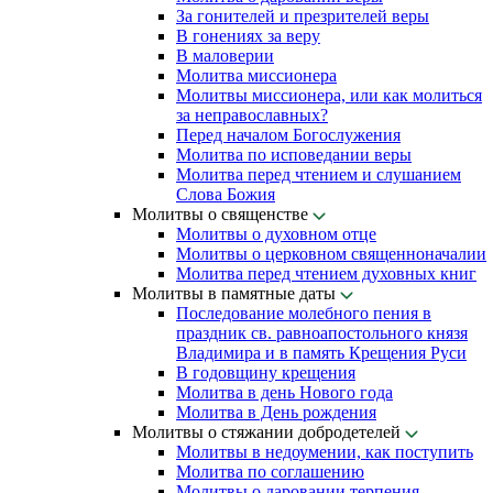
За гонителей и презрителей веры
В гонениях за веру
В маловерии
Молитва миссионера
Молитвы миссионера, или как молиться
за неправославных?
Перед началом Богослужения
Молитва по исповедании веры
Молитва перед чтением и слушанием
Слова Божия
Молитвы о священстве
Молитвы о духовном отце
Молитвы о церковном священноначалии
Молитва перед чтением духовных книг
Молитвы в памятные даты
Последование молебного пения в
праздник св. равноапостольного князя
Владимира и в память Крещения Руси
В годовщину крещения
Молитва в день Нового года
Молитва в День рождения
Молитвы о стяжании добродетелей
Молитвы в недоумении, как поступить
Молитва по соглашению
Молитвы о даровании терпения