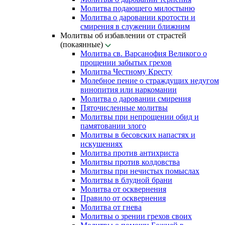
Молитва подающего милостыню
Молитва о даровании кротости и
смирения в служении ближним
Молитвы об избавлении от страстей
(покаянные)
Молитва св. Варсанофия Великого о
прощении забытых грехов
Молитва Честному Кресту
Молебное пение о страждущих недугом
винопития или наркомании
Молитва о даровании смирения
Пяточисленные молитвы
Молитвы при непрощении обид и
памятовании злого
Молитвы в бесовских напастях и
искушениях
Молитва против антихриста
Молитвы против колдовства
Молитвы при нечистых помыслах
Молитвы в блудной брани
Молитва от осквернения
Правило от осквернения
Молитва от гнева
Молитвы о зрении грехов своих