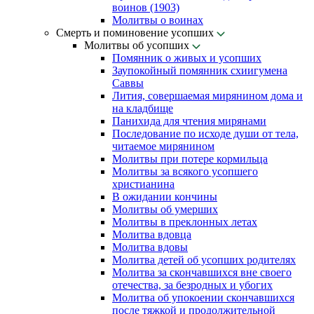
воинов (1903)
Молитвы о воинах
Смерть и поминовение усопших
Молитвы об усопших
Помянник о живых и усопших
Заупокойный помянник схиигумена
Саввы
Лития, совершаемая мирянином дома и
на кладбище
Панихида для чтения мирянами
Последование по исходе души от тела,
читаемое мирянином
Молитвы при потере кормильца
Молитвы за всякого усопшего
христианина
В ожидании кончины
Молитвы об умерших
Молитвы в преклонных летах
Молитва вдовца
Молитва вдовы
Молитва детей об усопших родителях
Молитва за скончавшихся вне своего
отечества, за безродных и убогих
Молитва об упокоении скончавшихся
после тяжкой и продолжительной