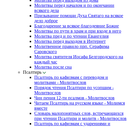
Молитва перед выходом из дома
Молитвы перед началом и по окончании
всякого дела
Призывание помощи Духа Святаго на всякое
дело доброе
Благодарение за всякое благодеяние Божие
Молитвы по пути в храм и при входе в него
Молитва пред и по чтении Евангелия
Молитва перед выходом в Интернет
Молитвенное правило прп. Серафима
Саровского
Молитва святителя Иосафа Белгородского на
каждый час
Молитва после сна
Псалтирь
Псалтирь по кафизмам с переводом и
молитвами - Молитвослов
Порядок чтения Псалтири по усопшим -
Молитвослов
Чин пения 12-ти псалмов - Молитвослов
Читаем Псалтирь на русском языке - Молимся
вместе
Словарь малопонятных слов, встречающихся
при чтении Псалтири и молитв - Молитвослов
Псалтирь по кафизмам с ударениями и