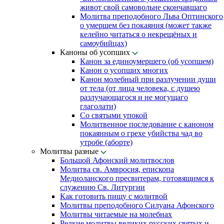
живот свой самовольне скончавшаго
Молитва преподобного Льва Оптинского
о умершем без покаяния (может также
келейно читаться о некрещёных и
самоубийцах)
Каноны об усопших
Канон за единоумершего (об усопшем)
Канон о усопших многих
Канон молебный при разлучении души
от тела (от лица человека, с душею
разлучающагося и не могущаго
глаголати)
Со святыми упокой
Молитвенное последование с каноном
покаянным о грехе убийства чад во
утробе (аборте)
Молитвы разные
Большой Афонский молитвослов
Молитва св. Амвросия, епископа
Медиоланского пресвитерам, готовящимся к
служению Св. Литургии
Как готовить пищу с молитвой
Молитвы преподобного Силуана Афонского
Молитвы читаемые на молебнах
Редкие молитвы великих русских святых и