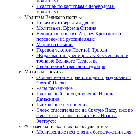
молитвами
Псалтирь по кафизмам с переводом и
молитвами
Молитвы Великого поста
Покаяния отверзи ми двери…
Молитва св. Ефрема Сирина
Великий канон свт. Андрея Критского (с
переводом на русский язык)
Мариино стояние
Перевод текстов Постной Триоди
«Егда славнии ученицы…»: Комментарий к
тропарю Великого Четвертка
Песнопения Страстной седмицы
Молитвы Пасхи
О молитвенном правиле в дни празднования
Святой Пасхи
Часы пасхальные
Пасхальный канон, творение Иоанна
Дамаскина
Пасхальные песнопения
Слово огласительное на Святую Пасху иже во
святых отца нашего святителя Иоанна
Златоуста
Фрагменты церковных богослужений
Молитвенные песнопения богослужений для