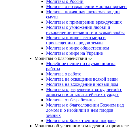
Молитвы о России
Молитва о возвращении мирных времен
Молитва покаянная, читаемая во дни
смуты
Молитвы о примирении враждующих
Молитвы о умножении любви и
искоренении ненависти и всякой злобы
Молитвы о мире всего мира и
просвещении народов земли
Молитвы о мире общественном
Молитвы о мире на Украине
Молитвы о благоденствии
Молебное пение по случаю поиска
работы
Молитва о работе
Молитва на освящение всякой вещи
Молитва на вхождение в новый дом
Молитвы о разрешении затруднений с
жильем и в иных житейских нуждах
Молитва от безработицы
Молитвы о благословении Божием над
домом и о изобилии в нем плодов
земных
Молитвы о Божественном покрове
Молитвы об успешном земледелии и промысле