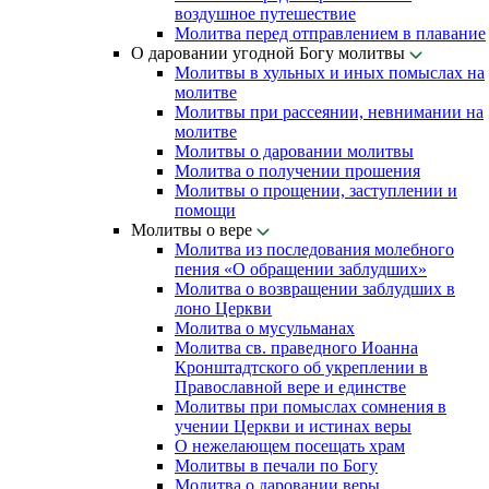
воздушное путешествие
Молитва перед отправлением в плавание
О даровании угодной Богу молитвы
Молитвы в хульных и иных помыслах на
молитве
Молитвы при рассеянии, невнимании на
молитве
Молитвы о даровании молитвы
Молитва о получении прошения
Молитвы о прощении, заступлении и
помощи
Молитвы о вере
Молитва из последования молебного
пения «О обращении заблудших»
Молитва о возвращении заблудших в
лоно Церкви
Молитва о мусульманах
Молитва св. праведного Иоанна
Кронштадтского об укреплении в
Православной вере и единстве
Молитвы при помыслах сомнения в
учении Церкви и истинах веры
О нежелающем посещать храм
Молитвы в печали по Богу
Молитва о даровании веры