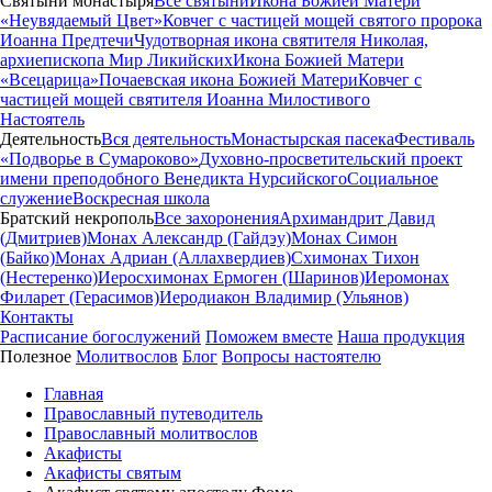
Святыни монастыря
Все святыни
Икона Божией Матери
«Неувядаемый Цвет»
Ковчег с частицей мощей святого пророка
Иоанна Предтечи
Чудотворная икона святителя Николая,
архиепископа Мир Ликийских
Икона Божией Матери
«Всецарица»
Почаевская икона Божией Матери
Ковчег с
частицей мощей святителя Иоанна Милостивого
Настоятель
Деятельность
Вся деятельность
Монастырская пасека
Фестиваль
«Подворье в Сумароково»
Духовно-просветительский проект
имени преподобного Венедикта Нурсийского
Социальное
служение
Воскресная школа
Братский некрополь
Все захоронения
Архимандрит Давид
(Дмитриев)
Монах Александр (Гайдэу)
Монах Симон
(Байко)
Монах Адриан (Аллахвердиев)
Схимонах Тихон
(Нестеренко)
Иеросхимонах Ермоген (Шаринов)
Иеромонах
Филарет (Герасимов)
Иеродиакон Владимир (Ульянов)
Контакты
Расписание богослужений
Поможем вместе
Наша продукция
Полезное
Молитвослов
Блог
Вопросы настоятелю
Главная
Православный путеводитель
Православный молитвослов
Акафисты
Акафисты святым