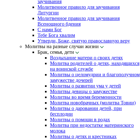
заучивания
Молитвенное правило для заучивания
Литургии
Молитвенное правило для заучивания
Всенощного бдения
С нами Бог
Тебе Бога хвалим
Утверди, Боже, святую православную веру
Молитвы на разные случаи жизни
Брак, семья, дети
Воздыхание матери о своих детях
Молитва родителей о детях, находящихся
на воинской службе
Молитвы о целомудрии и благополучном
замужестве дочерей
Молитвы о развитии ума у детей
Молитвы девицы о замужестве
Молитвы во время беременности
Молитва новобрачных (молитва Товии)
Молитвы о даровании детей, при
бесплодии
Молитвы о помощи в родах
Молитва при недостатке материнского
молока
Молитвы о детях и крестниках