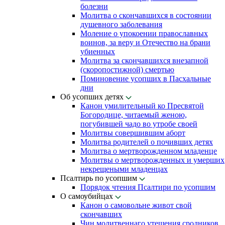
болезни
Молитва о скончавшихся в состоянии
душевного заболевания
Моление о упокоении православных
воинов, за веру и Отечество на брани
убиенных
Молитва за скончавшихся внезапной
(скоропостижной) смертью
Поминовение усопших в Пасхальные
дни
Об усопших детях
Канон умилительный ко Пресвятой
Богородице, читаемый женою,
погубившей чадо во утробе своей
Молитвы совершившим аборт
Молитва родителей о почивших детях
Молитва о мертворожденном младенце
Молитвы о мертворожденных и умерших
некрещеными младенцах
Псалтирь по усопшим
Порядок чтения Псалтири по усопшим
О самоубийцах
Канон о самовольне живот свой
скончавших
Чин молитвеннаго утешения сродников