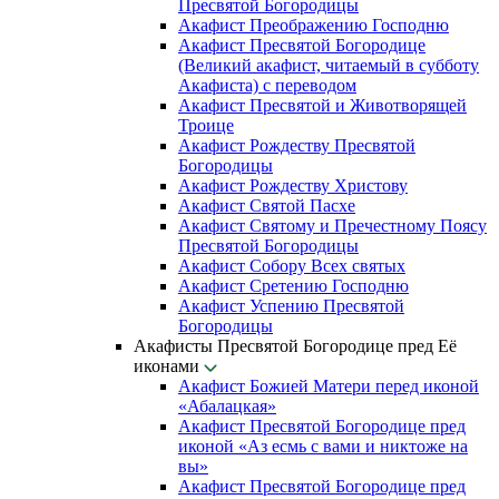
Пресвятой Богородицы
Акафист Преображению Господню
Акафист Пресвятой Богородице
(Великий акафист, читаемый в субботу
Акафиста) с переводом
Акафист Пресвятой и Животворящей
Троице
Акафист Рождеству Пресвятой
Богородицы
Акафист Рождеству Христову
Акафист Святой Пасхе
Акафист Святому и Пречестному Поясу
Пресвятой Богородицы
Акафист Собору Всех святых
Акафист Сретению Господню
Акафист Успению Пресвятой
Богородицы
Акафисты Пресвятой Богородице пред Её
иконами
Акафист Божией Матери перед иконой
«Абалацкая»
Акафист Пресвятой Богородице пред
иконой «Аз есмь с вами и никтоже на
вы»
Акафист Пресвятой Богородице пред