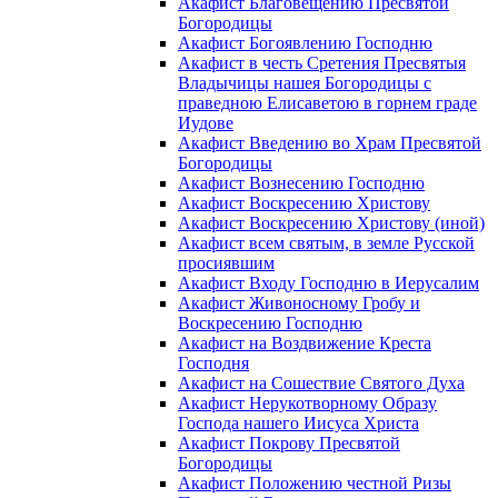
Акафист Благовещению Пресвятой
Богородицы
Акафист Богоявлению Господню
Акафист в честь Сретения Пресвятыя
Владычицы нашея Богородицы с
праведною Елисаветою в горнем граде
Иудове
Акафист Введению во Храм Пресвятой
Богородицы
Акафист Вознесению Господню
Акафист Воскресению Христову
Акафист Воскресению Христову (иной)
Акафист всем святым, в земле Русской
просиявшим
Акафист Входу Господню в Иерусалим
Акафист Живоносному Гробу и
Воскресению Господню
Акафист на Воздвижение Креста
Господня
Акафист на Сошествие Святого Духа
Акафист Нерукотворному Образу
Господа нашего Иисуса Христа
Акафист Покрову Пресвятой
Богородицы
Акафист Положению честной Ризы