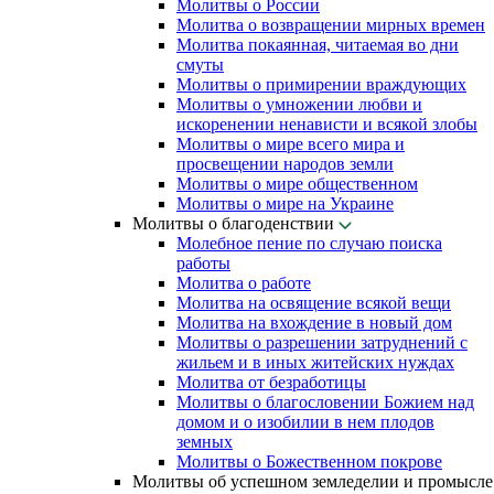
Молитвы о России
Молитва о возвращении мирных времен
Молитва покаянная, читаемая во дни
смуты
Молитвы о примирении враждующих
Молитвы о умножении любви и
искоренении ненависти и всякой злобы
Молитвы о мире всего мира и
просвещении народов земли
Молитвы о мире общественном
Молитвы о мире на Украине
Молитвы о благоденствии
Молебное пение по случаю поиска
работы
Молитва о работе
Молитва на освящение всякой вещи
Молитва на вхождение в новый дом
Молитвы о разрешении затруднений с
жильем и в иных житейских нуждах
Молитва от безработицы
Молитвы о благословении Божием над
домом и о изобилии в нем плодов
земных
Молитвы о Божественном покрове
Молитвы об успешном земледелии и промысле