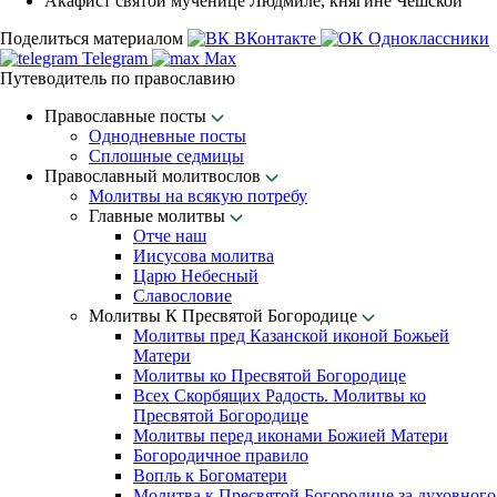
Акафист святой мученице Людмиле, княгине Чешской
Поделиться материалом
ВКонтакте
Одноклассники
Telegram
Max
Путеводитель по православию
Православные посты
Однодневные посты
Сплошные седмицы
Православный молитвослов
Молитвы на всякую потребу
Главные молитвы
Отче наш
Иисусова молитва
Царю Небесный
Славословие
Молитвы К Пресвятой Богородице
Молитвы пред Казанской иконой Божьей
Матери
Молитвы ко Пресвятой Богородице
Всех Скорбящих Радость. Молитвы ко
Пресвятой Богородице
Молитвы перед иконами Божией Матери
Богородичное правило
Вопль к Богоматери
Молитва к Пресвятой Богородице за духовного