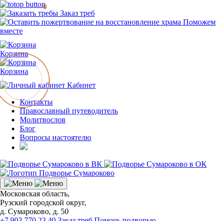
0
Заказ треб
Поможем
вместе
Корзина
Корзина
Кабинет
Контакты
Православный путеводитель
Молитвослов
Блог
Вопросы настоятелю
Московская область,
Рузский городской округ,
д. Сумароково, д. 50
+7 903 770 23 40
Заказ треб
Помочь подворью