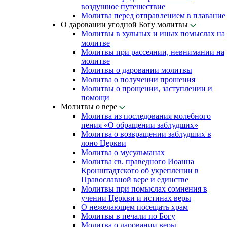
воздушное путешествие
Молитва перед отправлением в плавание
О даровании угодной Богу молитвы
Молитвы в хульных и иных помыслах на
молитве
Молитвы при рассеянии, невнимании на
молитве
Молитвы о даровании молитвы
Молитва о получении прошения
Молитвы о прощении, заступлении и
помощи
Молитвы о вере
Молитва из последования молебного
пения «О обращении заблудших»
Молитва о возвращении заблудших в
лоно Церкви
Молитва о мусульманах
Молитва св. праведного Иоанна
Кронштадтского об укреплении в
Православной вере и единстве
Молитвы при помыслах сомнения в
учении Церкви и истинах веры
О нежелающем посещать храм
Молитвы в печали по Богу
Молитва о даровании веры