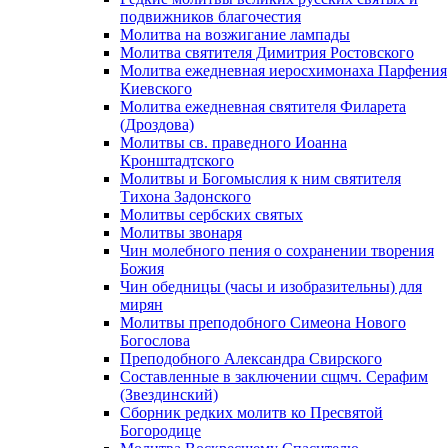
подвижников благочестия
Молитва на возжигание лампады
Молитва святителя Димитрия Ростовского
Молитва ежедневная иеросхимонаха Парфения
Киевского
Молитва ежедневная святителя Филарета
(Дроздова)
Молитвы св. праведного Иоанна
Кронштадтского
Молитвы и Богомыслия к ним святителя
Тихона Задонского
Молитвы сербских святых
Молитвы звонаря
Чин молебного пения о сохранении творения
Божия
Чин обедницы (часы и изобразительны) для
мирян
Молитвы преподобного Симеона Нового
Богослова
Преподобного Александра Свирского
Составленные в заключении сщмч. Серафим
(Звездинский)
Сборник редких молитв ко Пресвятой
Богородице