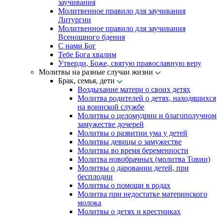
заучивания
Молитвенное правило для заучивания
Литургии
Молитвенное правило для заучивания
Всенощного бдения
С нами Бог
Тебе Бога хвалим
Утверди, Боже, святую православную веру
Молитвы на разные случаи жизни
Брак, семья, дети
Воздыхание матери о своих детях
Молитва родителей о детях, находящихся
на воинской службе
Молитвы о целомудрии и благополучном
замужестве дочерей
Молитвы о развитии ума у детей
Молитвы девицы о замужестве
Молитвы во время беременности
Молитва новобрачных (молитва Товии)
Молитвы о даровании детей, при
бесплодии
Молитвы о помощи в родах
Молитва при недостатке материнского
молока
Молитвы о детях и крестниках