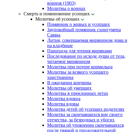
воинов (1903)
Молитвы о воинах
Смерть и поминовение усопших
Молитвы об усопших
Помянник о живых и усопших
Заупокойный помянник схиигумена
Саввы
Лития, совершаемая мирянином дома и
на кладбище
Панихида для чтения мирянами
Последование по исходе души от тела,
читаемое мирянином
Молитвы при потере кормильца
Молитвы за всякого усопшего
христианина
В ожидании кончины
Молитвы об умерших
Молитвы в преклонных летах
Молитва вдовца
Молитва вдовы
Молитва детей об усопших родителях
Молитва за скончавшихся вне своего
отечества, за безродных и убогих
Молитва об упокоении скончавшихся
после тяжкой и продолжительной