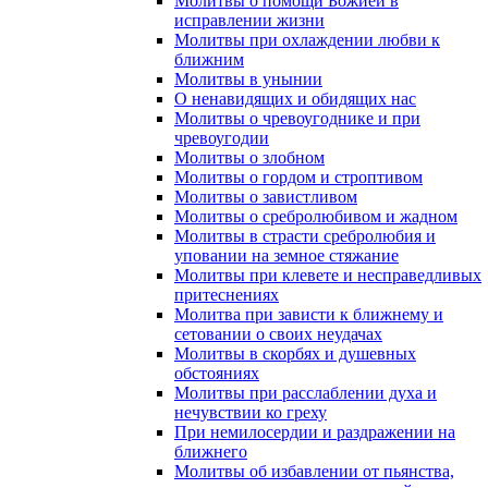
Молитвы о помощи Божией в
исправлении жизни
Молитвы при охлаждении любви к
ближним
Молитвы в унынии
О ненавидящих и обидящих нас
Молитвы о чревоугоднике и при
чревоугодии
Молитвы о злобном
Молитвы о гордом и строптивом
Молитвы о завистливом
Молитвы о сребролюбивом и жадном
Молитвы в страсти сребролюбия и
уповании на земное стяжание
Молитвы при клевете и несправедливых
притеснениях
Молитва при зависти к ближнему и
сетовании о своих неудачах
Молитвы в скорбях и душевных
обстояниях
Молитвы при расслаблении духа и
нечувствии ко греху
При немилосердии и раздражении на
ближнего
Молитвы об избавлении от пьянства,