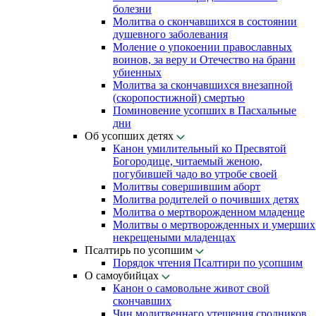
болезни
Молитва о скончавшихся в состоянии
душевного заболевания
Моление о упокоении православных
воинов, за веру и Отечество на брани
убиенных
Молитва за скончавшихся внезапной
(скоропостижной) смертью
Поминовение усопших в Пасхальные
дни
Об усопших детях
Канон умилительный ко Пресвятой
Богородице, читаемый женою,
погубившей чадо во утробе своей
Молитвы совершившим аборт
Молитва родителей о почивших детях
Молитва о мертворожденном младенце
Молитвы о мертворожденных и умерших
некрещеными младенцах
Псалтирь по усопшим
Порядок чтения Псалтири по усопшим
О самоубийцах
Канон о самовольне живот свой
скончавших
Чин молитвеннаго утешения сродников