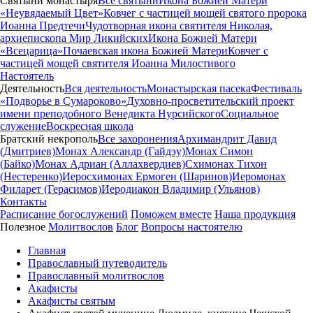
Святыни монастыря
Все святыни
Икона Божией Матери
«Неувядаемый Цвет»
Ковчег с частицей мощей святого пророка
Иоанна Предтечи
Чудотворная икона святителя Николая,
архиепископа Мир Ликийских
Икона Божией Матери
«Всецарица»
Почаевская икона Божией Матери
Ковчег с
частицей мощей святителя Иоанна Милостивого
Настоятель
Деятельность
Вся деятельность
Монастырская пасека
Фестиваль
«Подворье в Сумароково»
Духовно-просветительский проект
имени преподобного Венедикта Нурсийского
Социальное
служение
Воскресная школа
Братский некрополь
Все захоронения
Архимандрит Давид
(Дмитриев)
Монах Александр (Гайдэу)
Монах Симон
(Байко)
Монах Адриан (Аллахвердиев)
Схимонах Тихон
(Нестеренко)
Иеросхимонах Ермоген (Шаринов)
Иеромонах
Филарет (Герасимов)
Иеродиакон Владимир (Ульянов)
Контакты
Расписание богослужений
Поможем вместе
Наша продукция
Полезное
Молитвослов
Блог
Вопросы настоятелю
Главная
Православный путеводитель
Православный молитвослов
Акафисты
Акафисты святым