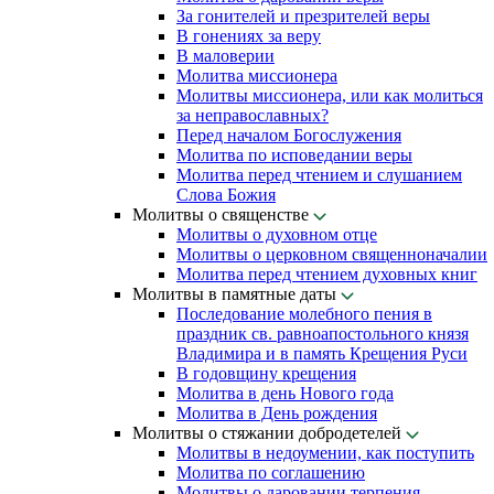
За гонителей и презрителей веры
В гонениях за веру
В маловерии
Молитва миссионера
Молитвы миссионера, или как молиться
за неправославных?
Перед началом Богослужения
Молитва по исповедании веры
Молитва перед чтением и слушанием
Слова Божия
Молитвы о священстве
Молитвы о духовном отце
Молитвы о церковном священноначалии
Молитва перед чтением духовных книг
Молитвы в памятные даты
Последование молебного пения в
праздник св. равноапостольного князя
Владимира и в память Крещения Руси
В годовщину крещения
Молитва в день Нового года
Молитва в День рождения
Молитвы о стяжании добродетелей
Молитвы в недоумении, как поступить
Молитва по соглашению
Молитвы о даровании терпения