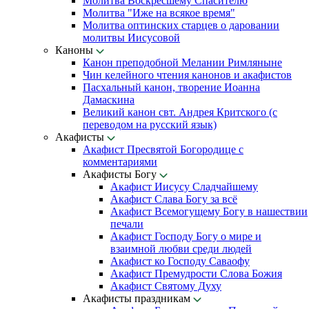
Молитва Воскресшему Спасителю
Молитва "Иже на всякое время"
Молитва оптинских старцев о даровании
молитвы Иисусовой
Каноны
Канон преподобной Мелании Римляныне
Чин келейного чтения канонов и акафистов
Пасхальный канон, творение Иоанна
Дамаскина
Великий канон свт. Андрея Критского (с
переводом на русский язык)
Акафисты
Акафист Пресвятой Богородице с
комментариями
Акафисты Богу
Акафист Иисусу Сладчайшему
Акафист Слава Богу за всё
Акафист Всемогущему Богу в нашествии
печали
Акафист Господу Богу о мире и
взаимной любви среди людей
Акафист ко Господу Саваофу
Акафист Премудрости Слова Божия
Акафист Святому Духу
Акафисты праздникам