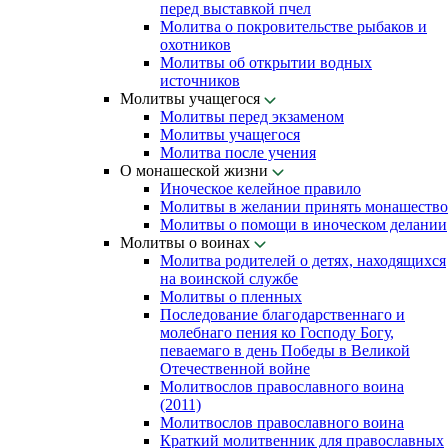
перед выставкой пчел
Молитва о покровительстве рыбаков и
охотников
Молитвы об открытии водных
источников
Молитвы учащегося
Молитвы перед экзаменом
Молитвы учащегося
Молитва после учения
О монашеской жизни
Иноческое келейное правило
Молитвы в желании принять монашество
Молитвы о помощи в иноческом делании
Молитвы о воинах
Молитва родителей о детях, находящихся
на воинской службе
Молитвы о пленных
Последование благодарственнаго и
молебнаго пения ко Господу Богу,
певаемаго в день Победы в Великой
Отечественной войне
Молитвослов православного воина
(2011)
Молитвослов православного воина
Краткий молитвенник для православных