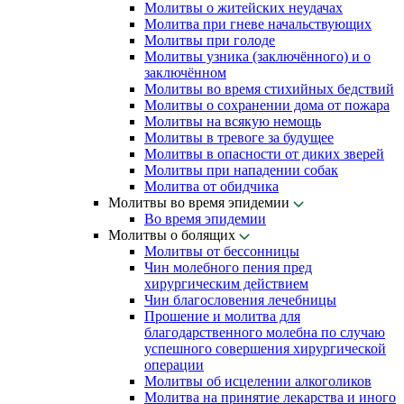
Молитвы о житейских неудачах
Молитва при гневе начальствующих
Молитвы при голоде
Молитвы узника (заключённого) и о
заключённом
Молитвы во время стихийных бедствий
Молитвы о сохранении дома от пожара
Молитвы на всякую немощь
Молитвы в тревоге за будущее
Молитвы в опасности от диких зверей
Молитвы при нападении собак
Молитва от обидчика
Молитвы во время эпидемии
Во время эпидемии
Молитвы о болящих
Молитвы от бессонницы
Чин молебного пения пред
хирургическим действием
Чин благословения лечебницы
Прошение и молитва для
благодарственного молебна по случаю
успешного совершения хирургической
операции
Молитвы об исцелении алкоголиков
Молитва на принятие лекарства и иного