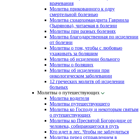
врачевания
Молитва прикованного к одру
смертельной болезнью
Молитва схиархимандрита Гавриила
(Зырянова), читаемая в болезни
Молитвы при разных болезнях
Молитва благодарственная по исцелении
от болезни
Молитвы о том, чтобы с любовью
ухаживать за болящим
Молитва об исцелении больного
Молитвы о болящих
Молитвы об исцелении при
онкологическом заболевании
12 греческих молитв об исцелении
больных
Молитвы о путешествующих
Молитва водителя
Молитвы путешествующего
Молитва ко Господу и некоторым святым
о путешествующих
Молитвы ко Пресвятой Богородице от
человека, собирающегося в путь
Кто идет в лес. Чтобы не заблудиться
Молитва перед отправлением в