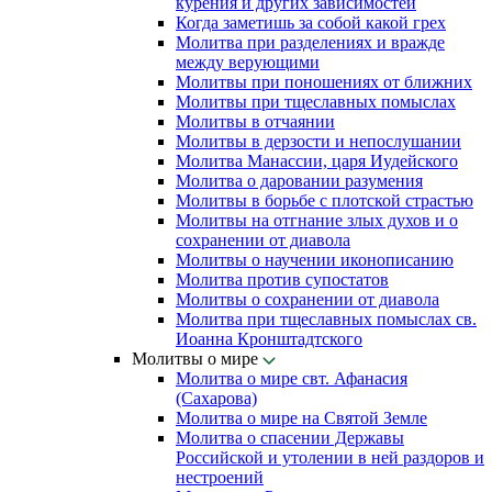
курения и других зависимостей
Когда заметишь за собой какой грех
Молитва при разделениях и вражде
между верующими
Молитвы при поношениях от ближних
Молитвы при тщеславных помыслах
Молитвы в отчаянии
Молитвы в дерзости и непослушании
Молитва Манассии, царя Иудейского
Молитва о даровании разумения
Молитвы в борьбе с плотской страстью
Молитвы на отгнание злых духов и о
сохранении от диавола
Молитвы о научении иконописанию
Молитва против супостатов
Молитвы о сохранении от диавола
Молитва при тщеславных помыслах св.
Иоанна Кронштадтского
Молитвы о мире
Молитва о мире свт. Афанасия
(Сахарова)
Молитва о мире на Святой Земле
Молитва о спасении Державы
Российской и утолении в ней раздоров и
нестроений