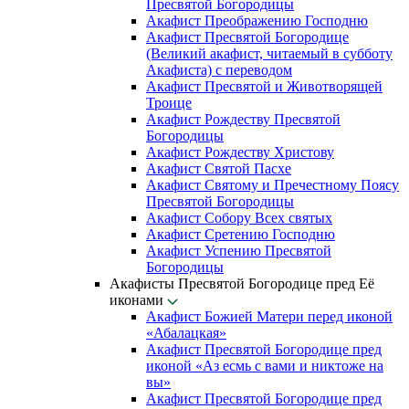
Пресвятой Богородицы
Акафист Преображению Господню
Акафист Пресвятой Богородице
(Великий акафист, читаемый в субботу
Акафиста) с переводом
Акафист Пресвятой и Животворящей
Троице
Акафист Рождеству Пресвятой
Богородицы
Акафист Рождеству Христову
Акафист Святой Пасхе
Акафист Святому и Пречестному Поясу
Пресвятой Богородицы
Акафист Собору Всех святых
Акафист Сретению Господню
Акафист Успению Пресвятой
Богородицы
Акафисты Пресвятой Богородице пред Её
иконами
Акафист Божией Матери перед иконой
«Абалацкая»
Акафист Пресвятой Богородице пред
иконой «Аз есмь с вами и никтоже на
вы»
Акафист Пресвятой Богородице пред