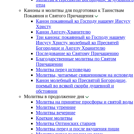
отца
Каноны и молитвы для подготовки к Таинствам
Покаяния и Святого Причащения
Канон покаянный ко Господу нашему Иисусу
Христу
Канон Ангелу-Хранителю
Три канона: покаянный ко Господу нашему
Иисусу Христу, молебный ко Пресвятей
Богородице и Ангелу Хранителю
Последование ко Святому Причащению
Благодарственные молитвы по Святом
Причащении
Молитва перед исповедью
Молитвы, читаемые священником на исповеди
Канон молебный ко Пресвятой Богородице,
поемый во всякой скорби душевной и
обстоянии
Молитвы в продолжение дня
Молитва на принятие просфоры и святой воды
Молитвы утренние
Молитвы вечерние
Краткие молитвы
Молитва Оптинских старцев
Молитвы перед и после вкушения пищи