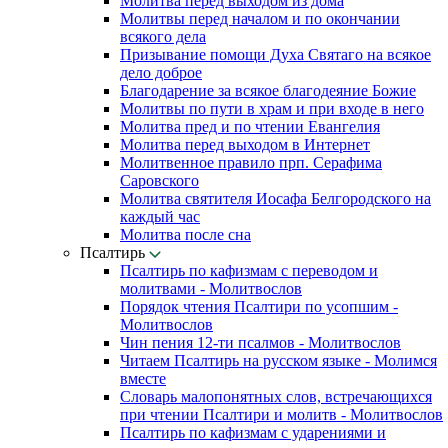
Молитва перед выходом из дома
Молитвы перед началом и по окончании
всякого дела
Призывание помощи Духа Святаго на всякое
дело доброе
Благодарение за всякое благодеяние Божие
Молитвы по пути в храм и при входе в него
Молитва пред и по чтении Евангелия
Молитва перед выходом в Интернет
Молитвенное правило прп. Серафима
Саровского
Молитва святителя Иосафа Белгородского на
каждый час
Молитва после сна
Псалтирь
Псалтирь по кафизмам с переводом и
молитвами - Молитвослов
Порядок чтения Псалтири по усопшим -
Молитвослов
Чин пения 12-ти псалмов - Молитвослов
Читаем Псалтирь на русском языке - Молимся
вместе
Словарь малопонятных слов, встречающихся
при чтении Псалтири и молитв - Молитвослов
Псалтирь по кафизмам с ударениями и