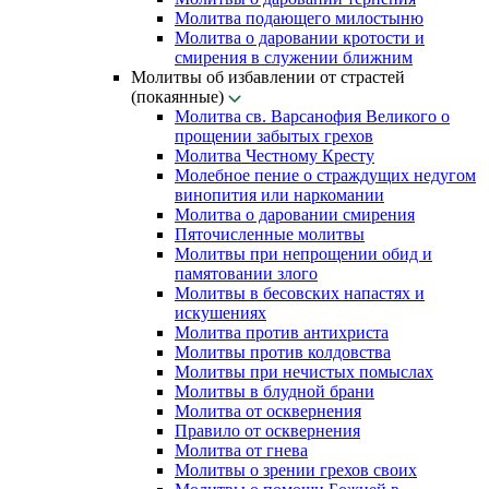
Молитва подающего милостыню
Молитва о даровании кротости и
смирения в служении ближним
Молитвы об избавлении от страстей
(покаянные)
Молитва св. Варсанофия Великого о
прощении забытых грехов
Молитва Честному Кресту
Молебное пение о страждущих недугом
винопития или наркомании
Молитва о даровании смирения
Пяточисленные молитвы
Молитвы при непрощении обид и
памятовании злого
Молитвы в бесовских напастях и
искушениях
Молитва против антихриста
Молитвы против колдовства
Молитвы при нечистых помыслах
Молитвы в блудной брани
Молитва от осквернения
Правило от осквернения
Молитва от гнева
Молитвы о зрении грехов своих