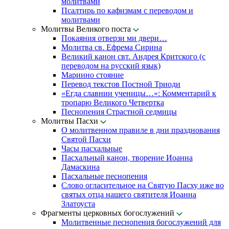
молитвами
Псалтирь по кафизмам с переводом и
молитвами
Молитвы Великого поста
Покаяния отверзи ми двери…
Молитва св. Ефрема Сирина
Великий канон свт. Андрея Критского (с
переводом на русский язык)
Мариино стояние
Перевод текстов Постной Триоди
«Егда славнии ученицы…»: Комментарий к
тропарю Великого Четвертка
Песнопения Страстной седмицы
Молитвы Пасхи
О молитвенном правиле в дни празднования
Святой Пасхи
Часы пасхальные
Пасхальный канон, творение Иоанна
Дамаскина
Пасхальные песнопения
Слово огласительное на Святую Пасху иже во
святых отца нашего святителя Иоанна
Златоуста
Фрагменты церковных богослужений
Молитвенные песнопения богослужений для