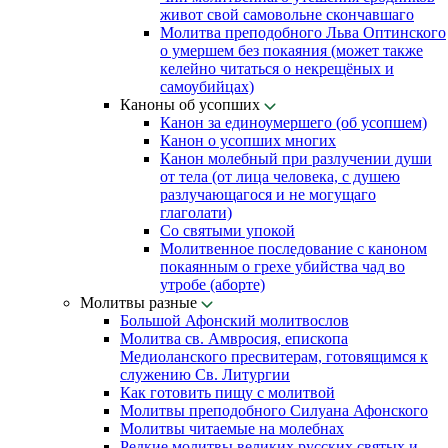
живот свой самовольне скончавшаго
Молитва преподобного Льва Оптинского
о умершем без покаяния (может также
келейно читаться о некрещёных и
самоубийцах)
Каноны об усопших
Канон за единоумершего (об усопшем)
Канон о усопших многих
Канон молебный при разлучении души
от тела (от лица человека, с душею
разлучающагося и не могущаго
глаголати)
Со святыми упокой
Молитвенное последование с каноном
покаянным о грехе убийства чад во
утробе (аборте)
Молитвы разные
Большой Афонский молитвослов
Молитва св. Амвросия, епископа
Медиоланского пресвитерам, готовящимся к
служению Св. Литургии
Как готовить пищу с молитвой
Молитвы преподобного Силуана Афонского
Молитвы читаемые на молебнах
Редкие молитвы великих русских святых и