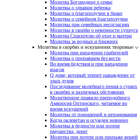
Молитва Богородице о семье
Молитвы о здравии ребенка
Молитвы о благополучии в браке
Молитвы о семейном благополучии
Молитвы при семейных несогласиях
Молитвы в скорби о неверности супруга
Молитва Спасителю об отце и матери
Молитвы за родных и ближних
Молитвы в скорбях и искушениях творимые
Молитва при нападении грабителей
Молитвы о пропавшем без вести
Во время бедствия и при нападении
врагов
О доме, который терпит наваждение от
злых духов
Последование молебнаго пения о сущих
в скорбях и различных обстояниях
Молитвенное правило преподобного
Амвросия Оптинского, читаемое во
время искушений
Молитвы от поношений и непонимания
Когда оклеветан и осужден невинно
Молитвы в бедности или потере
имущества, денег
Молитва при потере или пропаже вещей