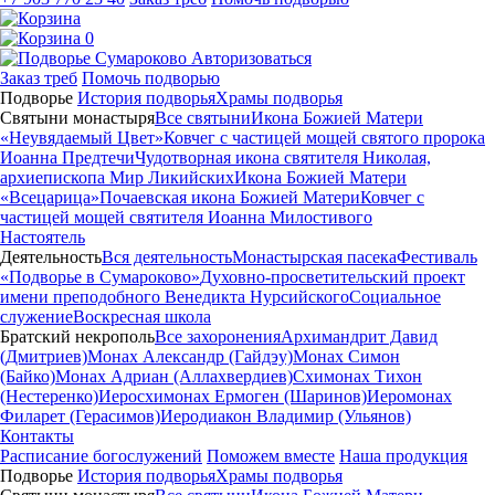
0
Авторизоваться
Заказ треб
Помочь подворью
Подворье
История подворья
Храмы подворья
Святыни монастыря
Все святыни
Икона Божией Матери
«Неувядаемый Цвет»
Ковчег с частицей мощей святого пророка
Иоанна Предтечи
Чудотворная икона святителя Николая,
архиепископа Мир Ликийских
Икона Божией Матери
«Всецарица»
Почаевская икона Божией Матери
Ковчег с
частицей мощей святителя Иоанна Милостивого
Настоятель
Деятельность
Вся деятельность
Монастырская пасека
Фестиваль
«Подворье в Сумароково»
Духовно-просветительский проект
имени преподобного Венедикта Нурсийского
Социальное
служение
Воскресная школа
Братский некрополь
Все захоронения
Архимандрит Давид
(Дмитриев)
Монах Александр (Гайдэу)
Монах Симон
(Байко)
Монах Адриан (Аллахвердиев)
Схимонах Тихон
(Нестеренко)
Иеросхимонах Ермоген (Шаринов)
Иеромонах
Филарет (Герасимов)
Иеродиакон Владимир (Ульянов)
Контакты
Расписание богослужений
Поможем вместе
Наша продукция
Подворье
История подворья
Храмы подворья