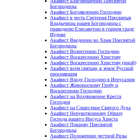
Акафист Благовещению Пресвятой
Богородицы
Акафист Богоявлению Господню
Акафист в честь Сретения Пресвятыя
Владычицы нашея Богородицы с
праведною Елисаветою в горнем граде
Иудове
Акафист Введению во Храм Пресвятой
Богородицы
Акафист Вознесению Господню
Акафист Воскресению Христову
Акафист Воскресению Христову (иной)
Акафист всем святым, в земле Русской
просиявшим
Акафист Входу Господню в Иерусалим
Акафист Живоносному Гробу и
Воскресению Господню
Акафист на Воздвижение Креста
Господня
Акафист на Сошествие Святого Духа
Акафист Нерукотворному Образу
Господа нашего Иисуса Христа
Акафист Покрову Пресвятой
Богородицы
Акафист Положению честной Ризы