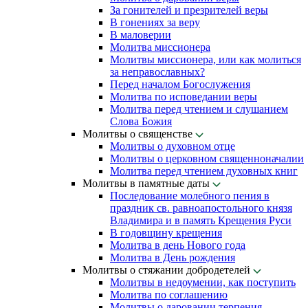
За гонителей и презрителей веры
В гонениях за веру
В маловерии
Молитва миссионера
Молитвы миссионера, или как молиться
за неправославных?
Перед началом Богослужения
Молитва по исповедании веры
Молитва перед чтением и слушанием
Слова Божия
Молитвы о священстве
Молитвы о духовном отце
Молитвы о церковном священноначалии
Молитва перед чтением духовных книг
Молитвы в памятные даты
Последование молебного пения в
праздник св. равноапостольного князя
Владимира и в память Крещения Руси
В годовщину крещения
Молитва в день Нового года
Молитва в День рождения
Молитвы о стяжании добродетелей
Молитвы в недоумении, как поступить
Молитва по соглашению
Молитвы о даровании терпения