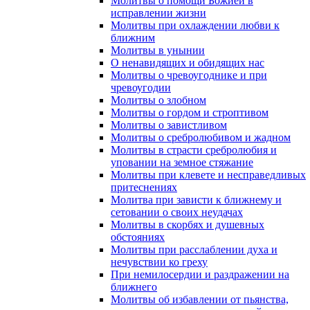
Молитвы о помощи Божией в
исправлении жизни
Молитвы при охлаждении любви к
ближним
Молитвы в унынии
О ненавидящих и обидящих нас
Молитвы о чревоугоднике и при
чревоугодии
Молитвы о злобном
Молитвы о гордом и строптивом
Молитвы о завистливом
Молитвы о сребролюбивом и жадном
Молитвы в страсти сребролюбия и
уповании на земное стяжание
Молитвы при клевете и несправедливых
притеснениях
Молитва при зависти к ближнему и
сетовании о своих неудачах
Молитвы в скорбях и душевных
обстояниях
Молитвы при расслаблении духа и
нечувствии ко греху
При немилосердии и раздражении на
ближнего
Молитвы об избавлении от пьянства,