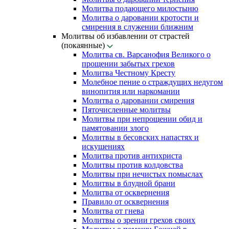
Молитва подающего милостыню
Молитва о даровании кротости и
смирения в служении ближним
Молитвы об избавлении от страстей
(покаянные)
Молитва св. Варсанофия Великого о
прощении забытых грехов
Молитва Честному Кресту
Молебное пение о страждущих недугом
винопития или наркомании
Молитва о даровании смирения
Пяточисленные молитвы
Молитвы при непрощении обид и
памятовании злого
Молитвы в бесовских напастях и
искушениях
Молитва против антихриста
Молитвы против колдовства
Молитвы при нечистых помыслах
Молитвы в блудной брани
Молитва от осквернения
Правило от осквернения
Молитва от гнева
Молитвы о зрении грехов своих