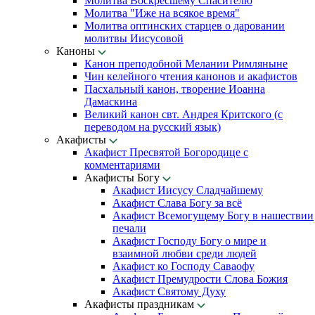
Молитва Воскресшему Спасителю
Молитва "Иже на всякое время"
Молитва оптинских старцев о даровании
молитвы Иисусовой
Каноны
Канон преподобной Мелании Римляныне
Чин келейного чтения канонов и акафистов
Пасхальный канон, творение Иоанна
Дамаскина
Великий канон свт. Андрея Критского (с
переводом на русский язык)
Акафисты
Акафист Пресвятой Богородице с
комментариями
Акафисты Богу
Акафист Иисусу Сладчайшему
Акафист Слава Богу за всё
Акафист Всемогущему Богу в нашествии
печали
Акафист Господу Богу о мире и
взаимной любви среди людей
Акафист ко Господу Саваофу
Акафист Премудрости Слова Божия
Акафист Святому Духу
Акафисты праздникам