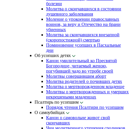
болезни
Молитва о скончавшихся в состоянии
душевного заболевания
Моление о упокоении православных
воинов, за веру и Отечество на брани
убиенных
Молитва за скончавшихся внезапной
(скоропостижной) смертью
Поминовение усопших в Пасхальные
дни
Об усопших детях
Канон умилительный ко Пресвятой
Богородице, читаемый женою,
погубившей чадо во утробе своей
Молитвы совершившим аборт
Молитва родителей о почивших детях
Молитва о мертворожденном младенце
Молитвы о мертворожденных и умерших
некрещеными младенцах
Псалтирь по усопшим
Порядок чтения Псалтири по усопшим
О самоубийцах
Канон о самовольне живот свой
скончавших
Чин молитвеннаго утешения сродников