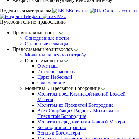
Акафист святителю Иулиану Кеноманийскому
Поделиться материалом
ВКонтакте
Одноклассники
Telegram
Max
Путеводитель по православию
Православные посты
Однодневные посты
Сплошные седмицы
Православный молитвослов
Молитвы на всякую потребу
Главные молитвы
Отче наш
Иисусова молитва
Царю Небесный
Славословие
Молитвы К Пресвятой Богородице
Молитвы пред Казанской иконой Божьей
Матери
Молитвы ко Пресвятой Богородице
Всех Скорбящих Радость. Молитвы ко
Пресвятой Богородице
Молитвы перед иконами Божией Матери
Богородичное правило
Вопль к Богоматери
Молитва к Пресвятой Богородице за духовного