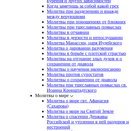
курения и других зависимостей
Когда заметишь за собой какой грех
Молитва при разделениях и вражде
между верующими
Молитвы при поношениях от ближних
Молитвы при тщеславных помыслах
Молитвы в отчаянии
Молитвы в дерзости и непослушании
Молитва Манассии, царя Иудейского
Молитва о даровании разумения
Молитвы в борьбе с плотской страстью
Молитвы на отгнание злых духов и о
сохранении от диавола
Молитвы о научении иконописанию
Молитва против супостатов
Молитвы о сохранении от диавола
Молитва при тщеславных помыслах св.
Иоанна Кронштадтского
Молитвы о мире
Молитва о мире свт. Афанасия
(Сахарова)
Молитва о мире на Святой Земле
Молитва о спасении Державы
Российской и утолении в ней раздоров и
нестроений