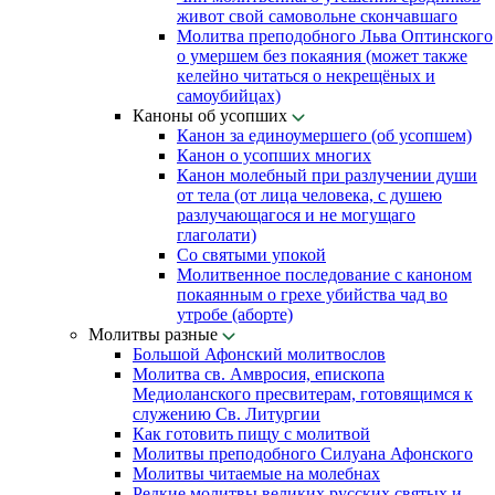
живот свой самовольне скончавшаго
Молитва преподобного Льва Оптинского
о умершем без покаяния (может также
келейно читаться о некрещёных и
самоубийцах)
Каноны об усопших
Канон за единоумершего (об усопшем)
Канон о усопших многих
Канон молебный при разлучении души
от тела (от лица человека, с душею
разлучающагося и не могущаго
глаголати)
Со святыми упокой
Молитвенное последование с каноном
покаянным о грехе убийства чад во
утробе (аборте)
Молитвы разные
Большой Афонский молитвослов
Молитва св. Амвросия, епископа
Медиоланского пресвитерам, готовящимся к
служению Св. Литургии
Как готовить пищу с молитвой
Молитвы преподобного Силуана Афонского
Молитвы читаемые на молебнах
Редкие молитвы великих русских святых и