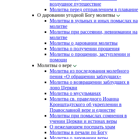
воздушное путешествие
Молитва перед отправлением в плавание
О даровании угодной Богу молитвы
Молитвы в хульных и иных помыслах на
молитве
Молитвы при рассеянии, невнимании на
молитве
Молитвы о даровании молитвы
Молитва о получении прошения
Молитвы о прощении, заступлении и
помощи
Молитвы о вере
Молитва из последования молебного
пения «О обращении заблудших»
Молитва о возвращении заблудших в
лоно Церкви
Молитва о мусульманах
Молитва св. праведного Иоанна
Кронштадтского об укреплении в
Православной вере и единстве
Молитвы при помыслах сомнения в
учении Церкви и истинах веры
О нежелающем посещать храм
Молитвы в печали по Богу
Молитва о даровании веры