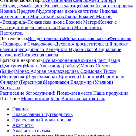
Святыни монастыря
Все святыни
Икона Божией Матери
«Неувядаемый Цвет»
Ковчег с частицей мощей святого пророка
Иоанна Предтечи
Чудотворная икона святителя Николая,
архиепископа Мир Ликийских
Икона Божией Матери
«Всецарица»
Почаевская икона Божией Матери
Ковчег с
частицей мощей святителя Иоанна Милостивого
Настоятель
Деятельность
Вся деятельность
Монастырская пасека
Фестиваль
«Подворье в Сумароково»
Духовно-просветительский проект
имени преподобного Венедикта Нурсийского
Социальное
служение
Воскресная школа
Братский некрополь
Все захоронения
Архимандрит Давид
(Дмитриев)
Монах Александр (Гайдэу)
Монах Симон
(Байко)
Монах Адриан (Аллахвердиев)
Схимонах Тихон
(Нестеренко)
Иеросхимонах Ермоген (Шаринов)
Иеромонах
Филарет (Герасимов)
Иеродиакон Владимир (Ульянов)
Контакты
Расписание богослужений
Поможем вместе
Наша продукция
Полезное
Молитвослов
Блог
Вопросы настоятелю
Главная
Православный путеводитель
Православный молитвослов
Акафисты
Акафисты святым