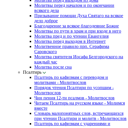
Молитва перед выходом из дома
Молитвы перед началом и по окончании
всякого дела
Призывание помощи Духа Святаго на всякое
дело доброе
Благодарение за всякое благодеяние Божие
Молитвы по пути в храм и при входе в него
Молитва пред и по чтении Евангелия
Молитва перед выходом в Интернет
Молитвенное правило прп. Серафима
Саровского
Молитва святителя Иосафа Белгородского на
каждый час
Молитва после сна
Псалтирь
Псалтирь по кафизмам с переводом и
молитвами - Молитвослов
Порядок чтения Псалтири по усопшим -
Молитвослов
Чин пения 12-ти псалмов - Молитвослов
Читаем Псалтирь на русском языке - Молимся
вместе
Словарь малопонятных слов, встречающихся
при чтении Псалтири и молитв - Молитвослов
Псалтирь по кафизмам с ударениями и