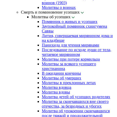
воинов (1903)
Молитвы о воинах
Смерть и поминовение усопших
Молитвы об усопших
Помянник о живых и усопших
Заупокойный помянник схиигумена
Саввы
Лития, совершаемая мирянином дома и
на кладбище
Панихида для чтения мирянами
Последование по исходе души от тела,
читаемое мирянином
Молитвы при потере кормильца
Молитвы за всякого усопшего
христианина
В ожидании кончины
Молитвы об умерших
Молитвы в преклонных летах
Молитва вдовца
Молитва вдовы
Молитва детей об усопших родителях
Молитва за скончавшихся вне своего
отечества, за безродных и убогих
Молитва об упокоении скончавшихся
после тяжкой и продолжительной