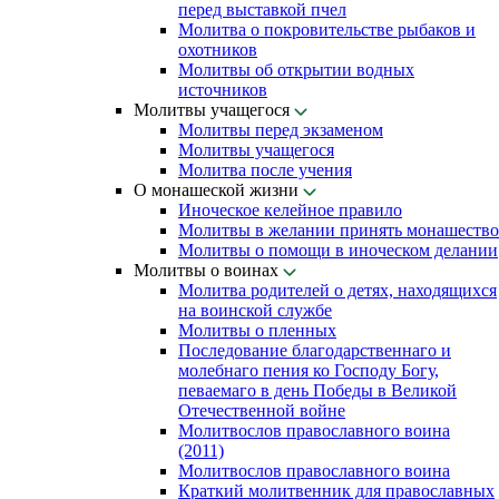
перед выставкой пчел
Молитва о покровительстве рыбаков и
охотников
Молитвы об открытии водных
источников
Молитвы учащегося
Молитвы перед экзаменом
Молитвы учащегося
Молитва после учения
О монашеской жизни
Иноческое келейное правило
Молитвы в желании принять монашество
Молитвы о помощи в иноческом делании
Молитвы о воинах
Молитва родителей о детях, находящихся
на воинской службе
Молитвы о пленных
Последование благодарственнаго и
молебнаго пения ко Господу Богу,
певаемаго в день Победы в Великой
Отечественной войне
Молитвослов православного воина
(2011)
Молитвослов православного воина
Краткий молитвенник для православных