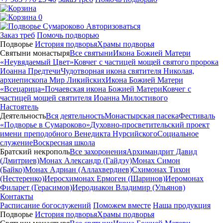
0
Авторизоваться
Заказ треб
Помочь подворью
Подворье
История подворья
Храмы подворья
Святыни монастыря
Все святыни
Икона Божией Матери
«Неувядаемый Цвет»
Ковчег с частицей мощей святого пророка
Иоанна Предтечи
Чудотворная икона святителя Николая,
архиепископа Мир Ликийских
Икона Божией Матери
«Всецарица»
Почаевская икона Божией Матери
Ковчег с
частицей мощей святителя Иоанна Милостивого
Настоятель
Деятельность
Вся деятельность
Монастырская пасека
Фестиваль
«Подворье в Сумароково»
Духовно-просветительский проект
имени преподобного Венедикта Нурсийского
Социальное
служение
Воскресная школа
Братский некрополь
Все захоронения
Архимандрит Давид
(Дмитриев)
Монах Александр (Гайдэу)
Монах Симон
(Байко)
Монах Адриан (Аллахвердиев)
Схимонах Тихон
(Нестеренко)
Иеросхимонах Ермоген (Шаринов)
Иеромонах
Филарет (Герасимов)
Иеродиакон Владимир (Ульянов)
Контакты
Расписание богослужений
Поможем вместе
Наша продукция
Подворье
История подворья
Храмы подворья