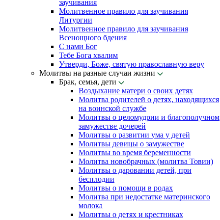
заучивания
Молитвенное правило для заучивания
Литургии
Молитвенное правило для заучивания
Всенощного бдения
С нами Бог
Тебе Бога хвалим
Утверди, Боже, святую православную веру
Молитвы на разные случаи жизни
Брак, семья, дети
Воздыхание матери о своих детях
Молитва родителей о детях, находящихся
на воинской службе
Молитвы о целомудрии и благополучном
замужестве дочерей
Молитвы о развитии ума у детей
Молитвы девицы о замужестве
Молитвы во время беременности
Молитва новобрачных (молитва Товии)
Молитвы о даровании детей, при
бесплодии
Молитвы о помощи в родах
Молитва при недостатке материнского
молока
Молитвы о детях и крестниках