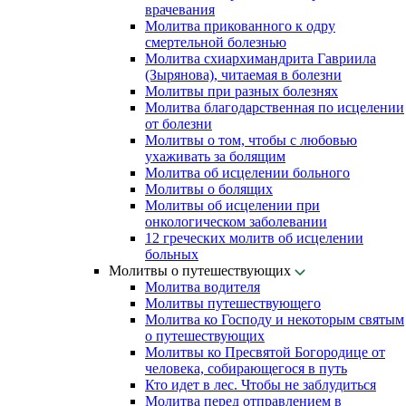
врачевания
Молитва прикованного к одру
смертельной болезнью
Молитва схиархимандрита Гавриила
(Зырянова), читаемая в болезни
Молитвы при разных болезнях
Молитва благодарственная по исцелении
от болезни
Молитвы о том, чтобы с любовью
ухаживать за болящим
Молитва об исцелении больного
Молитвы о болящих
Молитвы об исцелении при
онкологическом заболевании
12 греческих молитв об исцелении
больных
Молитвы о путешествующих
Молитва водителя
Молитвы путешествующего
Молитва ко Господу и некоторым святым
о путешествующих
Молитвы ко Пресвятой Богородице от
человека, собирающегося в путь
Кто идет в лес. Чтобы не заблудиться
Молитва перед отправлением в