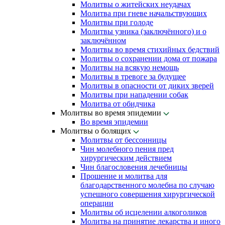
Молитвы о житейских неудачах
Молитва при гневе начальствующих
Молитвы при голоде
Молитвы узника (заключённого) и о
заключённом
Молитвы во время стихийных бедствий
Молитвы о сохранении дома от пожара
Молитвы на всякую немощь
Молитвы в тревоге за будущее
Молитвы в опасности от диких зверей
Молитвы при нападении собак
Молитва от обидчика
Молитвы во время эпидемии
Во время эпидемии
Молитвы о болящих
Молитвы от бессонницы
Чин молебного пения пред
хирургическим действием
Чин благословения лечебницы
Прошение и молитва для
благодарственного молебна по случаю
успешного совершения хирургической
операции
Молитвы об исцелении алкоголиков
Молитва на принятие лекарства и иного