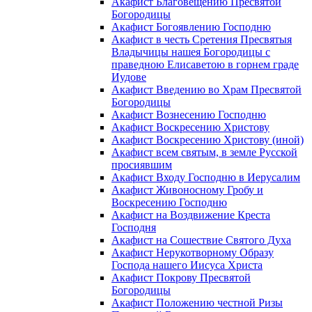
Акафист Благовещению Пресвятой
Богородицы
Акафист Богоявлению Господню
Акафист в честь Сретения Пресвятыя
Владычицы нашея Богородицы с
праведною Елисаветою в горнем граде
Иудове
Акафист Введению во Храм Пресвятой
Богородицы
Акафист Вознесению Господню
Акафист Воскресению Христову
Акафист Воскресению Христову (иной)
Акафист всем святым, в земле Русской
просиявшим
Акафист Входу Господню в Иерусалим
Акафист Живоносному Гробу и
Воскресению Господню
Акафист на Воздвижение Креста
Господня
Акафист на Сошествие Святого Духа
Акафист Нерукотворному Образу
Господа нашего Иисуса Христа
Акафист Покрову Пресвятой
Богородицы
Акафист Положению честной Ризы