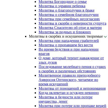
Молитва Богородице о семье
Молитвы о здравии ребенка
Молитвы о благополучии в браке
Молитвы о семейном благополучии
Молитвы при семейных несогласиях
Молитвы в скорби о неверности супруга
Молитва Спасителю об отце и матери
Молитвы за родных и ближних
Молитвы в скорбях и искушениях творимые
Молитва при нападении грабителей
Молитвы о пропавшем без вести
Во время бедствия и при нападении
врагов
О доме, который терпит наваждение от
злых духов
Последование молебнаго пения о сущих
в скорбях и различных обстояниях
Молитвенное правило преподобного
Амвросия Оптинского, читаемое во
время искушений
Молитвы от поношений и непонимания
Когда оклеветан и осужден невинно
Молитвы в бедности или потере
имущества, денег
Молитва при потере или пропаже вещей