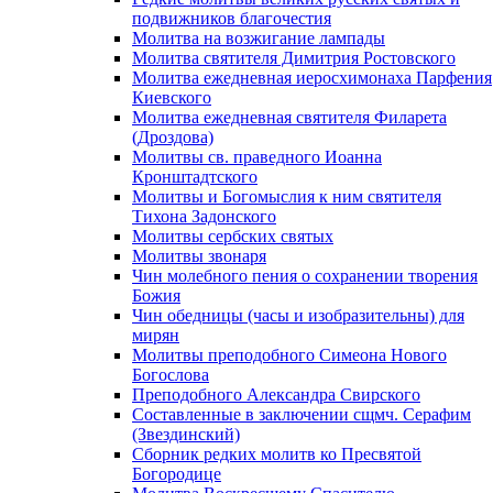
подвижников благочестия
Молитва на возжигание лампады
Молитва святителя Димитрия Ростовского
Молитва ежедневная иеросхимонаха Парфения
Киевского
Молитва ежедневная святителя Филарета
(Дроздова)
Молитвы св. праведного Иоанна
Кронштадтского
Молитвы и Богомыслия к ним святителя
Тихона Задонского
Молитвы сербских святых
Молитвы звонаря
Чин молебного пения о сохранении творения
Божия
Чин обедницы (часы и изобразительны) для
мирян
Молитвы преподобного Симеона Нового
Богослова
Преподобного Александра Свирского
Составленные в заключении сщмч. Серафим
(Звездинский)
Сборник редких молитв ко Пресвятой
Богородице