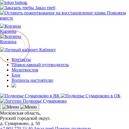
0
Заказ треб
Поможем
вместе
Корзина
Корзина
Кабинет
Контакты
Православный путеводитель
Молитвослов
Блог
Вопросы настоятелю
Московская область,
Рузский городской округ,
д. Сумароково, д. 50
+7 903 770 23 40
Заказ треб
Помочь подворью