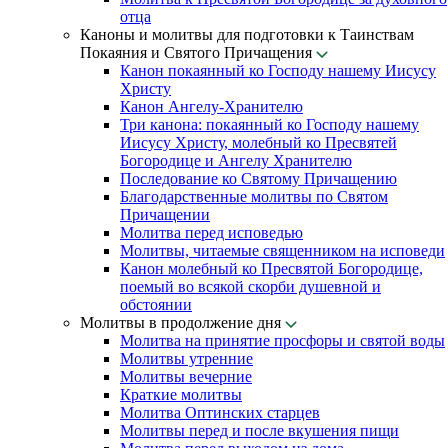
отца
Каноны и молитвы для подготовки к Таинствам
Покаяния и Святого Причащения
Канон покаянный ко Господу нашему Иисусу
Христу
Канон Ангелу-Хранителю
Три канона: покаянный ко Господу нашему
Иисусу Христу, молебный ко Пресвятей
Богородице и Ангелу Хранителю
Последование ко Святому Причащению
Благодарственные молитвы по Святом
Причащении
Молитва перед исповедью
Молитвы, читаемые священником на исповеди
Канон молебный ко Пресвятой Богородице,
поемый во всякой скорби душевной и
обстоянии
Молитвы в продолжение дня
Молитва на принятие просфоры и святой воды
Молитвы утренние
Молитвы вечерние
Краткие молитвы
Молитва Оптинских старцев
Молитвы перед и после вкушения пищи