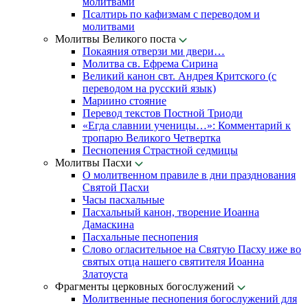
молитвами
Псалтирь по кафизмам с переводом и
молитвами
Молитвы Великого поста
Покаяния отверзи ми двери…
Молитва св. Ефрема Сирина
Великий канон свт. Андрея Критского (с
переводом на русский язык)
Мариино стояние
Перевод текстов Постной Триоди
«Егда славнии ученицы…»: Комментарий к
тропарю Великого Четвертка
Песнопения Страстной седмицы
Молитвы Пасхи
О молитвенном правиле в дни празднования
Святой Пасхи
Часы пасхальные
Пасхальный канон, творение Иоанна
Дамаскина
Пасхальные песнопения
Слово огласительное на Святую Пасху иже во
святых отца нашего святителя Иоанна
Златоуста
Фрагменты церковных богослужений
Молитвенные песнопения богослужений для