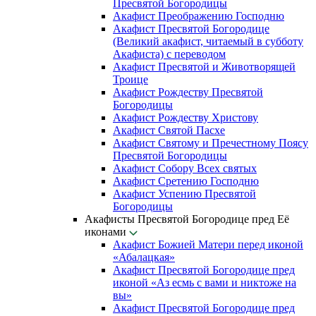
Пресвятой Богородицы
Акафист Преображению Господню
Акафист Пресвятой Богородице
(Великий акафист, читаемый в субботу
Акафиста) с переводом
Акафист Пресвятой и Животворящей
Троице
Акафист Рождеству Пресвятой
Богородицы
Акафист Рождеству Христову
Акафист Святой Пасхе
Акафист Святому и Пречестному Поясу
Пресвятой Богородицы
Акафист Собору Всех святых
Акафист Сретению Господню
Акафист Успению Пресвятой
Богородицы
Акафисты Пресвятой Богородице пред Её
иконами
Акафист Божией Матери перед иконой
«Абалацкая»
Акафист Пресвятой Богородице пред
иконой «Аз есмь с вами и никтоже на
вы»
Акафист Пресвятой Богородице пред