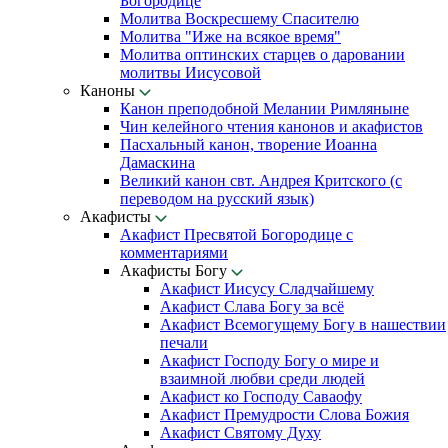
Богородице
Молитва Воскресшему Спасителю
Молитва "Иже на всякое время"
Молитва оптинских старцев о даровании
молитвы Иисусовой
Каноны
Канон преподобной Мелании Римляныне
Чин келейного чтения канонов и акафистов
Пасхальный канон, творение Иоанна
Дамаскина
Великий канон свт. Андрея Критского (с
переводом на русский язык)
Акафисты
Акафист Пресвятой Богородице с
комментариями
Акафисты Богу
Акафист Иисусу Сладчайшему
Акафист Слава Богу за всё
Акафист Всемогущему Богу в нашествии
печали
Акафист Господу Богу о мире и
взаимной любви среди людей
Акафист ко Господу Саваофу
Акафист Премудрости Слова Божия
Акафист Святому Духу