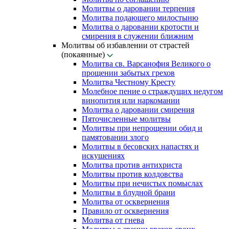
Молитвы о даровании терпения
Молитва подающего милостыню
Молитва о даровании кротости и
смирения в служении ближним
Молитвы об избавлении от страстей
(покаянные)
Молитва св. Варсанофия Великого о
прощении забытых грехов
Молитва Честному Кресту
Молебное пение о страждущих недугом
винопития или наркомании
Молитва о даровании смирения
Пяточисленные молитвы
Молитвы при непрощении обид и
памятовании злого
Молитвы в бесовских напастях и
искушениях
Молитва против антихриста
Молитвы против колдовства
Молитвы при нечистых помыслах
Молитвы в блудной брани
Молитва от осквернения
Правило от осквернения
Молитва от гнева