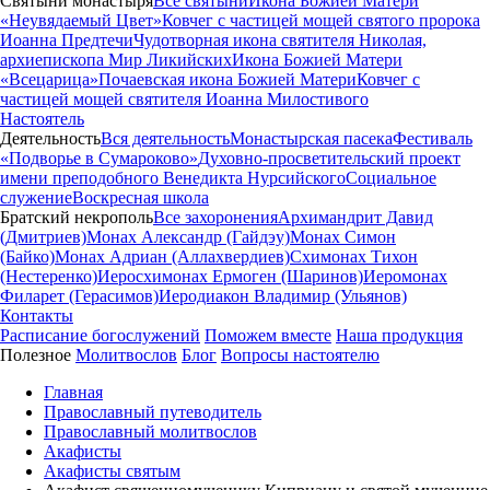
Святыни монастыря
Все святыни
Икона Божией Матери
«Неувядаемый Цвет»
Ковчег с частицей мощей святого пророка
Иоанна Предтечи
Чудотворная икона святителя Николая,
архиепископа Мир Ликийских
Икона Божией Матери
«Всецарица»
Почаевская икона Божией Матери
Ковчег с
частицей мощей святителя Иоанна Милостивого
Настоятель
Деятельность
Вся деятельность
Монастырская пасека
Фестиваль
«Подворье в Сумароково»
Духовно-просветительский проект
имени преподобного Венедикта Нурсийского
Социальное
служение
Воскресная школа
Братский некрополь
Все захоронения
Архимандрит Давид
(Дмитриев)
Монах Александр (Гайдэу)
Монах Симон
(Байко)
Монах Адриан (Аллахвердиев)
Схимонах Тихон
(Нестеренко)
Иеросхимонах Ермоген (Шаринов)
Иеромонах
Филарет (Герасимов)
Иеродиакон Владимир (Ульянов)
Контакты
Расписание богослужений
Поможем вместе
Наша продукция
Полезное
Молитвослов
Блог
Вопросы настоятелю
Главная
Православный путеводитель
Православный молитвослов
Акафисты
Акафисты святым