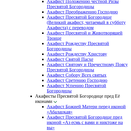
Акафист Положению честной Ризы
Пресвятой Богородицы
Акафист Преображению Господню
Акафист Пресвятой Богородице
(Великий акафист, читаемый в субботу
Акафиста) с переводом
Акафист Пресвятой и Животворящей
Троице
Акафист Рождеству Пресвятой
Богородицы
Акафист Рождеству Христову
Акафист Святой Пасхе
Акафист Святому и Пречестному Поясу
Пресвятой Богородицы
Акафист Собору Всех святых
Акафист Сретению Господню
Акафист Успению Пресвятой
Богородицы
Акафисты Пресвятой Богородице пред Её
иконами
Акафист Божией Матери перед иконой
«Абалацкая»
Акафист Пресвятой Богородице пред
иконой «Аз есмь с вами и никтоже на
вы»