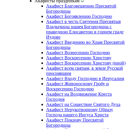
Акафисты праздникам
Акафист Благовещению Пресвятой
Богородицы
Акафист Богоявлению Господню
Акафист в честь Сретения Пресвятыя
Владычицы нашея Богородицы с
праведною Елисаветою в горнем граде
Иудове
Акафист Введению во Храм Пресвятой
Богородицы
Акафист Вознесению Господню
Акафист Воскресению Христову
Акафист Воскресению Христову (иной)
Акафист всем святым, в земле Русской
просиявшим
Акафист Входу Господню в Иерусалим
Акафист Живоносному Гробу и
Воскресению Господню
Акафист на Воздвижение Креста
Господня
Акафист на Сошествие Святого Духа
Акафист Нерукотворному Образу
Господа нашего Иисуса Христа
Акафист Покрову Пресвятой
Богородицы