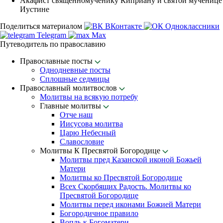
Акафист священномученику Киприану и святой мученице
Иустине
Поделиться материалом
ВКонтакте
Одноклассники
Telegram
Max
Путеводитель по православию
Православные посты
Однодневные посты
Сплошные седмицы
Православный молитвослов
Молитвы на всякую потребу
Главные молитвы
Отче наш
Иисусова молитва
Царю Небесный
Славословие
Молитвы К Пресвятой Богородице
Молитвы пред Казанской иконой Божьей
Матери
Молитвы ко Пресвятой Богородице
Всех Скорбящих Радость. Молитвы ко
Пресвятой Богородице
Молитвы перед иконами Божией Матери
Богородичное правило
Вопль к Богоматери