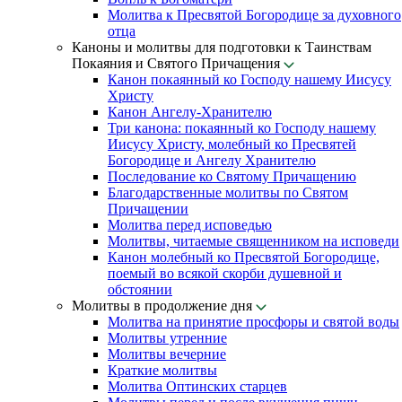
Молитва к Пресвятой Богородице за духовного
отца
Каноны и молитвы для подготовки к Таинствам
Покаяния и Святого Причащения
Канон покаянный ко Господу нашему Иисусу
Христу
Канон Ангелу-Хранителю
Три канона: покаянный ко Господу нашему
Иисусу Христу, молебный ко Пресвятей
Богородице и Ангелу Хранителю
Последование ко Святому Причащению
Благодарственные молитвы по Святом
Причащении
Молитва перед исповедью
Молитвы, читаемые священником на исповеди
Канон молебный ко Пресвятой Богородице,
поемый во всякой скорби душевной и
обстоянии
Молитвы в продолжение дня
Молитва на принятие просфоры и святой воды
Молитвы утренние
Молитвы вечерние
Краткие молитвы
Молитва Оптинских старцев