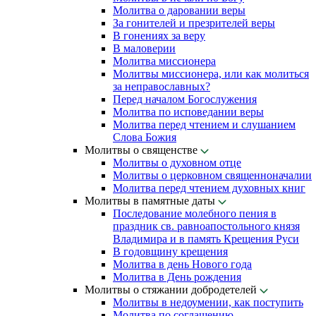
Молитва о даровании веры
За гонителей и презрителей веры
В гонениях за веру
В маловерии
Молитва миссионера
Молитвы миссионера, или как молиться
за неправославных?
Перед началом Богослужения
Молитва по исповедании веры
Молитва перед чтением и слушанием
Слова Божия
Молитвы о священстве
Молитвы о духовном отце
Молитвы о церковном священноначалии
Молитва перед чтением духовных книг
Молитвы в памятные даты
Последование молебного пения в
праздник св. равноапостольного князя
Владимира и в память Крещения Руси
В годовщину крещения
Молитва в день Нового года
Молитва в День рождения
Молитвы о стяжании добродетелей
Молитвы в недоумении, как поступить
Молитва по соглашению