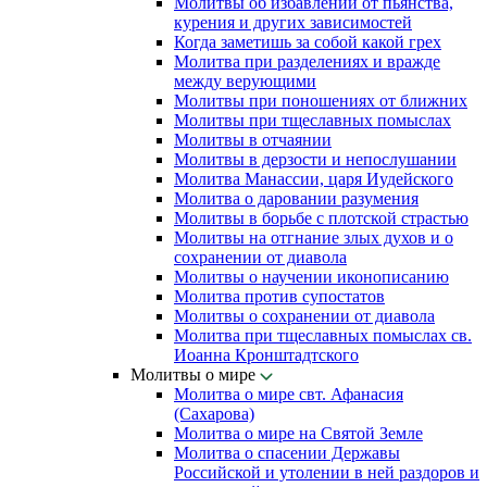
Молитвы об избавлении от пьянства,
курения и других зависимостей
Когда заметишь за собой какой грех
Молитва при разделениях и вражде
между верующими
Молитвы при поношениях от ближних
Молитвы при тщеславных помыслах
Молитвы в отчаянии
Молитвы в дерзости и непослушании
Молитва Манассии, царя Иудейского
Молитва о даровании разумения
Молитвы в борьбе с плотской страстью
Молитвы на отгнание злых духов и о
сохранении от диавола
Молитвы о научении иконописанию
Молитва против супостатов
Молитвы о сохранении от диавола
Молитва при тщеславных помыслах св.
Иоанна Кронштадтского
Молитвы о мире
Молитва о мире свт. Афанасия
(Сахарова)
Молитва о мире на Святой Земле
Молитва о спасении Державы
Российской и утолении в ней раздоров и