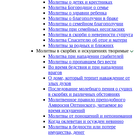
Молитвы о детях и крестниках
Молитва Богородице о семье
Молитвы о здравии ребенка
Молитвы о благополучии в браке
Молитвы о семейном благополучии
Молитвы при семейных несогласиях
Молитвы в скорби о неверности супруга
Молитва Спасителю об отце и матери
Молитвы за родных и ближних
Молитвы в скорбях и искушениях творимые
Молитва при нападении грабителей
Молитвы о пропавшем без вести
Во время бедствия и при нападении
врагов
О доме, который терпит наваждение от
злых духов
Последование молебнаго пения о сущих
в скорбях и различных обстояниях
Молитвенное правило преподобного
Амвросия Оптинского, читаемое во
время искушений
Молитвы от поношений и непонимания
Когда оклеветан и осужден невинно
Молитвы в бедности или потере
имущества, денег