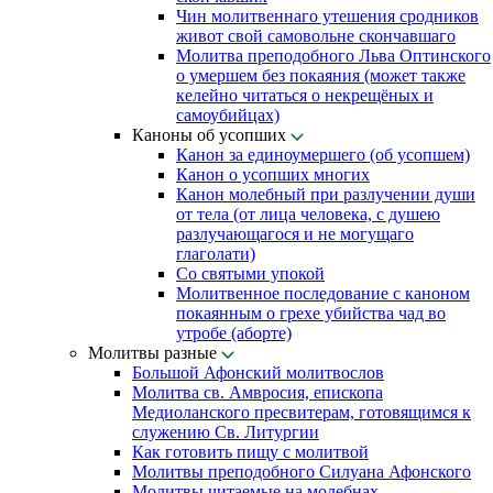
Чин молитвеннаго утешения сродников
живот свой самовольне скончавшаго
Молитва преподобного Льва Оптинского
о умершем без покаяния (может также
келейно читаться о некрещёных и
самоубийцах)
Каноны об усопших
Канон за единоумершего (об усопшем)
Канон о усопших многих
Канон молебный при разлучении души
от тела (от лица человека, с душею
разлучающагося и не могущаго
глаголати)
Со святыми упокой
Молитвенное последование с каноном
покаянным о грехе убийства чад во
утробе (аборте)
Молитвы разные
Большой Афонский молитвослов
Молитва св. Амвросия, епископа
Медиоланского пресвитерам, готовящимся к
служению Св. Литургии
Как готовить пищу с молитвой
Молитвы преподобного Силуана Афонского
Молитвы читаемые на молебнах