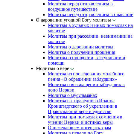
Молитва перед отправлением в
воздушное путешествие
Молитва перед отправлением в плавание
О даровании угодной Богу молитвы
Молитвы в хульных и иных помыслах на
молитве
Молитвы при рассеянии, невнимании на
молитве
Молитвы о даровании молитвы
Молитва о получении прошения
Молитвы о прощении, заступлении и
помощи
Молитвы о вере
Молитва из последования молебного
пения «О обращении заблудших»
Молитва о возвращении заблудших в
лоно Церкви
Молитва о мусульманах
Молитва св. праведного Иоанна
Кронштадтского об укреплении в
Православной вере и единстве
Молитвы при помыслах сомнения в
учении Церкви и истинах веры
О нежелающем посещать храм
Молитвы в печали по Богу