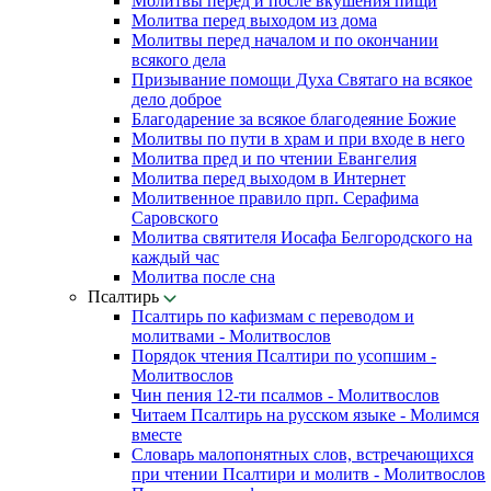
Молитвы перед и после вкушения пищи
Молитва перед выходом из дома
Молитвы перед началом и по окончании
всякого дела
Призывание помощи Духа Святаго на всякое
дело доброе
Благодарение за всякое благодеяние Божие
Молитвы по пути в храм и при входе в него
Молитва пред и по чтении Евангелия
Молитва перед выходом в Интернет
Молитвенное правило прп. Серафима
Саровского
Молитва святителя Иосафа Белгородского на
каждый час
Молитва после сна
Псалтирь
Псалтирь по кафизмам с переводом и
молитвами - Молитвослов
Порядок чтения Псалтири по усопшим -
Молитвослов
Чин пения 12-ти псалмов - Молитвослов
Читаем Псалтирь на русском языке - Молимся
вместе
Словарь малопонятных слов, встречающихся
при чтении Псалтири и молитв - Молитвослов