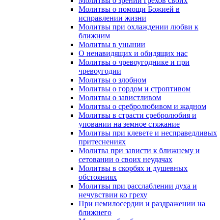
Молитвы о зрении грехов своих
Молитвы о помощи Божией в
исправлении жизни
Молитвы при охлаждении любви к
ближним
Молитвы в унынии
О ненавидящих и обидящих нас
Молитвы о чревоугоднике и при
чревоугодии
Молитвы о злобном
Молитвы о гордом и строптивом
Молитвы о завистливом
Молитвы о сребролюбивом и жадном
Молитвы в страсти сребролюбия и
уповании на земное стяжание
Молитвы при клевете и несправедливых
притеснениях
Молитва при зависти к ближнему и
сетовании о своих неудачах
Молитвы в скорбях и душевных
обстояниях
Молитвы при расслаблении духа и
нечувствии ко греху
При немилосердии и раздражении на
ближнего