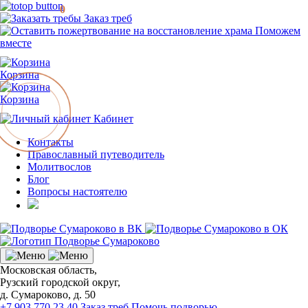
0
Заказ треб
Поможем
вместе
Корзина
Корзина
Кабинет
Контакты
Православный путеводитель
Молитвослов
Блог
Вопросы настоятелю
Московская область,
Рузский городской округ,
д. Сумароково, д. 50
+7 903 770 23 40
Заказ треб
Помочь подворью