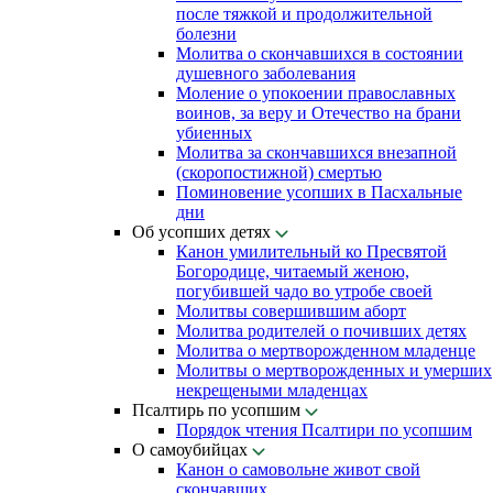
после тяжкой и продолжительной
болезни
Молитва о скончавшихся в состоянии
душевного заболевания
Моление о упокоении православных
воинов, за веру и Отечество на брани
убиенных
Молитва за скончавшихся внезапной
(скоропостижной) смертью
Поминовение усопших в Пасхальные
дни
Об усопших детях
Канон умилительный ко Пресвятой
Богородице, читаемый женою,
погубившей чадо во утробе своей
Молитвы совершившим аборт
Молитва родителей о почивших детях
Молитва о мертворожденном младенце
Молитвы о мертворожденных и умерших
некрещеными младенцах
Псалтирь по усопшим
Порядок чтения Псалтири по усопшим
О самоубийцах
Канон о самовольне живот свой
скончавших