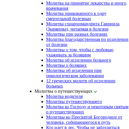
Молитва на принятие лекарства и иного
врачевания
Молитва прикованного к одру
смертельной болезнью
Молитва схиархимандрита Гавриила
(Зырянова), читаемая в болезни
Молитвы при разных болезнях
Молитва благодарственная по исцелении
от болезни
Молитвы о том, чтобы с любовью
ухаживать за болящим
Молитва об исцелении больного
Молитвы о болящих
Молитвы об исцелении при
онкологическом заболевании
12 греческих молитв об исцелении
больных
Молитвы о путешествующих
Молитва водителя
Молитвы путешествующего
Молитва ко Господу и некоторым святым
о путешествующих
Молитвы ко Пресвятой Богородице от
человека, собирающегося в путь
Кто идет в лес. Чтобы не заблудиться