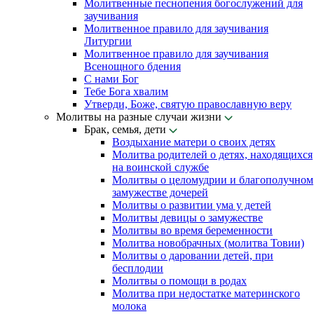
Молитвенные песнопения богослужений для
заучивания
Молитвенное правило для заучивания
Литургии
Молитвенное правило для заучивания
Всенощного бдения
С нами Бог
Тебе Бога хвалим
Утверди, Боже, святую православную веру
Молитвы на разные случаи жизни
Брак, семья, дети
Воздыхание матери о своих детях
Молитва родителей о детях, находящихся
на воинской службе
Молитвы о целомудрии и благополучном
замужестве дочерей
Молитвы о развитии ума у детей
Молитвы девицы о замужестве
Молитвы во время беременности
Молитва новобрачных (молитва Товии)
Молитвы о даровании детей, при
бесплодии
Молитвы о помощи в родах
Молитва при недостатке материнского
молока