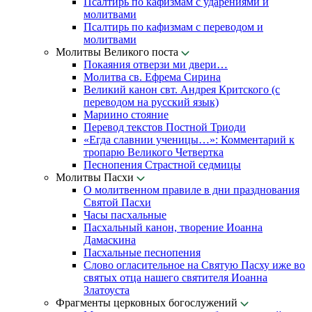
Псалтирь по кафизмам с ударениями и
молитвами
Псалтирь по кафизмам с переводом и
молитвами
Молитвы Великого поста
Покаяния отверзи ми двери…
Молитва св. Ефрема Сирина
Великий канон свт. Андрея Критского (с
переводом на русский язык)
Мариино стояние
Перевод текстов Постной Триоди
«Егда славнии ученицы…»: Комментарий к
тропарю Великого Четвертка
Песнопения Страстной седмицы
Молитвы Пасхи
О молитвенном правиле в дни празднования
Святой Пасхи
Часы пасхальные
Пасхальный канон, творение Иоанна
Дамаскина
Пасхальные песнопения
Слово огласительное на Святую Пасху иже во
святых отца нашего святителя Иоанна
Златоуста
Фрагменты церковных богослужений