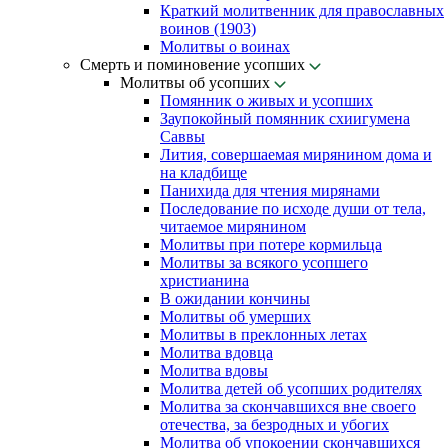
Краткий молитвенник для православных
воинов (1903)
Молитвы о воинах
Смерть и поминовение усопших
Молитвы об усопших
Помянник о живых и усопших
Заупокойный помянник схиигумена
Саввы
Лития, совершаемая мирянином дома и
на кладбище
Панихида для чтения мирянами
Последование по исходе души от тела,
читаемое мирянином
Молитвы при потере кормильца
Молитвы за всякого усопшего
христианина
В ожидании кончины
Молитвы об умерших
Молитвы в преклонных летах
Молитва вдовца
Молитва вдовы
Молитва детей об усопших родителях
Молитва за скончавшихся вне своего
отечества, за безродных и убогих
Молитва об упокоении скончавшихся