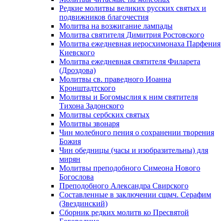
Редкие молитвы великих русских святых и
подвижников благочестия
Молитва на возжигание лампады
Молитва святителя Димитрия Ростовского
Молитва ежедневная иеросхимонаха Парфения
Киевского
Молитва ежедневная святителя Филарета
(Дроздова)
Молитвы св. праведного Иоанна
Кронштадтского
Молитвы и Богомыслия к ним святителя
Тихона Задонского
Молитвы сербских святых
Молитвы звонаря
Чин молебного пения о сохранении творения
Божия
Чин обедницы (часы и изобразительны) для
мирян
Молитвы преподобного Симеона Нового
Богослова
Преподобного Александра Свирского
Составленные в заключении сщмч. Серафим
(Звездинский)
Сборник редких молитв ко Пресвятой