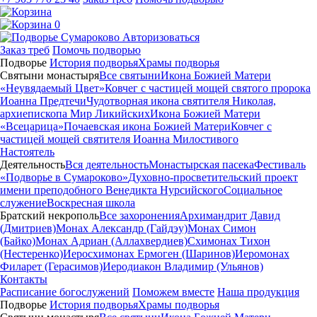
0
Авторизоваться
Заказ треб
Помочь подворью
Подворье
История подворья
Храмы подворья
Святыни монастыря
Все святыни
Икона Божией Матери
«Неувядаемый Цвет»
Ковчег с частицей мощей святого пророка
Иоанна Предтечи
Чудотворная икона святителя Николая,
архиепископа Мир Ликийских
Икона Божией Матери
«Всецарица»
Почаевская икона Божией Матери
Ковчег с
частицей мощей святителя Иоанна Милостивого
Настоятель
Деятельность
Вся деятельность
Монастырская пасека
Фестиваль
«Подворье в Сумароково»
Духовно-просветительский проект
имени преподобного Венедикта Нурсийского
Социальное
служение
Воскресная школа
Братский некрополь
Все захоронения
Архимандрит Давид
(Дмитриев)
Монах Александр (Гайдэу)
Монах Симон
(Байко)
Монах Адриан (Аллахвердиев)
Схимонах Тихон
(Нестеренко)
Иеросхимонах Ермоген (Шаринов)
Иеромонах
Филарет (Герасимов)
Иеродиакон Владимир (Ульянов)
Контакты
Расписание богослужений
Поможем вместе
Наша продукция
Подворье
История подворья
Храмы подворья