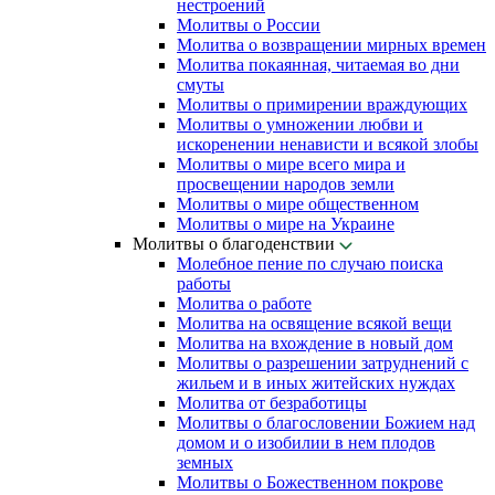
нестроений
Молитвы о России
Молитва о возвращении мирных времен
Молитва покаянная, читаемая во дни
смуты
Молитвы о примирении враждующих
Молитвы о умножении любви и
искоренении ненависти и всякой злобы
Молитвы о мире всего мира и
просвещении народов земли
Молитвы о мире общественном
Молитвы о мире на Украине
Молитвы о благоденствии
Молебное пение по случаю поиска
работы
Молитва о работе
Молитва на освящение всякой вещи
Молитва на вхождение в новый дом
Молитвы о разрешении затруднений с
жильем и в иных житейских нуждах
Молитва от безработицы
Молитвы о благословении Божием над
домом и о изобилии в нем плодов
земных
Молитвы о Божественном покрове