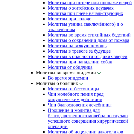
Молитва при потере или пропаже вещей
Молитвы о житейских неудачах
Молитва при гневе начальствующих
Молитвы при голоде
Молитвы узника (заключённого) и о
заключённом
Молитвы во время стихийных бедствий
Молитвы о сохранении дома от пожара
Молитвы на всякую немощь
Молитвы в тревоге за будущее
Молитвы в опасности от диких зверей
Молитвы при нападении собак
Молитва от обидчика
Молитвы во время эпидемии
Во время эпидемии
Молитвы о болящих
Молитвы от бессонницы
Чин молебного пения пред
хирургическим действием
Чин благословения лечебницы
Прошение и молитва для
благодарственного молебна по случаю
успешного совершения хирургической
операции
Молитвы об исцелении алкоголиков