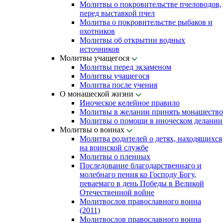
Молитвы о покровительстве пчеловодов,
перед выставкой пчел
Молитва о покровительстве рыбаков и
охотников
Молитвы об открытии водных
источников
Молитвы учащегося
Молитвы перед экзаменом
Молитвы учащегося
Молитва после учения
О монашеской жизни
Иноческое келейное правило
Молитвы в желании принять монашество
Молитвы о помощи в иноческом делании
Молитвы о воинах
Молитва родителей о детях, находящихся
на воинской службе
Молитвы о пленных
Последование благодарственнаго и
молебнаго пения ко Господу Богу,
певаемаго в день Победы в Великой
Отечественной войне
Молитвослов православного воина
(2011)
Молитвослов православного воина