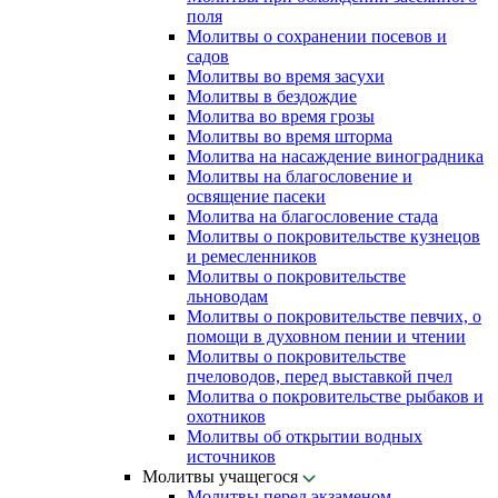
поля
Молитвы о сохранении посевов и
садов
Молитвы во время засухи
Молитвы в бездождие
Молитва во время грозы
Молитвы во время шторма
Молитва на насаждение виноградника
Молитвы на благословение и
освящение пасеки
Молитва на благословение стада
Молитвы о покровительстве кузнецов
и ремесленников
Молитвы о покровительстве
льноводам
Молитвы о покровительстве певчих, о
помощи в духовном пении и чтении
Молитвы о покровительстве
пчеловодов, перед выставкой пчел
Молитва о покровительстве рыбаков и
охотников
Молитвы об открытии водных
источников
Молитвы учащегося
Молитвы перед экзаменом