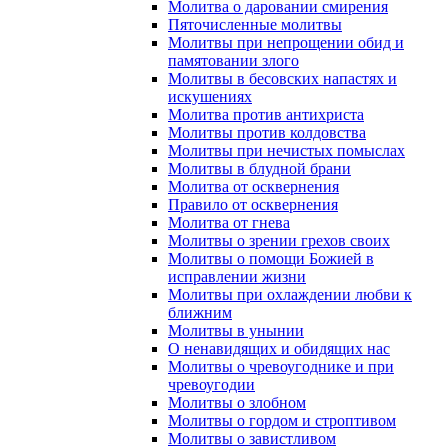
Молитва о даровании смирения
Пяточисленные молитвы
Молитвы при непрощении обид и
памятовании злого
Молитвы в бесовских напастях и
искушениях
Молитва против антихриста
Молитвы против колдовства
Молитвы при нечистых помыслах
Молитвы в блудной брани
Молитва от осквернения
Правило от осквернения
Молитва от гнева
Молитвы о зрении грехов своих
Молитвы о помощи Божией в
исправлении жизни
Молитвы при охлаждении любви к
ближним
Молитвы в унынии
О ненавидящих и обидящих нас
Молитвы о чревоугоднике и при
чревоугодии
Молитвы о злобном
Молитвы о гордом и строптивом
Молитвы о завистливом