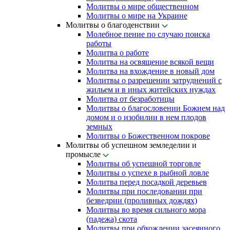
Молитвы о мире общественном
Молитвы о мире на Украине
Молитвы о благоденствии
Молебное пение по случаю поиска
работы
Молитва о работе
Молитва на освящение всякой вещи
Молитва на вхождение в новый дом
Молитвы о разрешении затруднений с
жильем и в иных житейских нуждах
Молитва от безработицы
Молитвы о благословении Божием над
домом и о изобилии в нем плодов
земных
Молитвы о Божественном покрове
Молитвы об успешном земледелии и
промысле
Молитвы об успешной торговле
Молитвы о успехе в рыбной ловле
Молитва перед посадкой деревьев
Молитвы при последовании при
безведрии (проливных дождях)
Молитвы во время сильного мора
(падежа) скота
Молитвы при обхождении засеянного