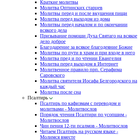
Краткие молитвы
Молитва Оптинских старцев
Молитвы перед и после вкушения пищи
Молитва перед выходом из дома
Молитвы перед началом и по окончании
всякого дела
Призывание помощи Духа Святаго на всякое
дело доброе
Благодарение за всякое благодеяние Божие
Молитвы по пути в храм и при входе в него
Молитва пред и по чтении Евангелия
Молитва перед выходом в Интернет
Молитвенное правило прп. Серафима
Саровского
Молитва святителя Иосафа Белгородского на
каждый час
Молитва после сна
Псалтирь
Псалтирь по кафизмам с переводом и
молитвами - Молитвослов
Порядок чтения Псалтири по усопшим -
Молитвослов
Чин пения 12-ти псалмов - Молитвослов
Читаем Псалтирь на русском языке -
Молимся вместе