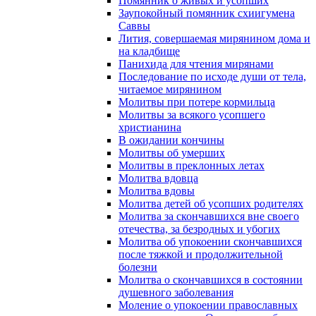
Помянник о живых и усопших
Заупокойный помянник схиигумена
Саввы
Лития, совершаемая мирянином дома и
на кладбище
Панихида для чтения мирянами
Последование по исходе души от тела,
читаемое мирянином
Молитвы при потере кормильца
Молитвы за всякого усопшего
христианина
В ожидании кончины
Молитвы об умерших
Молитвы в преклонных летах
Молитва вдовца
Молитва вдовы
Молитва детей об усопших родителях
Молитва за скончавшихся вне своего
отечества, за безродных и убогих
Молитва об упокоении скончавшихся
после тяжкой и продолжительной
болезни
Молитва о скончавшихся в состоянии
душевного заболевания
Моление о упокоении православных