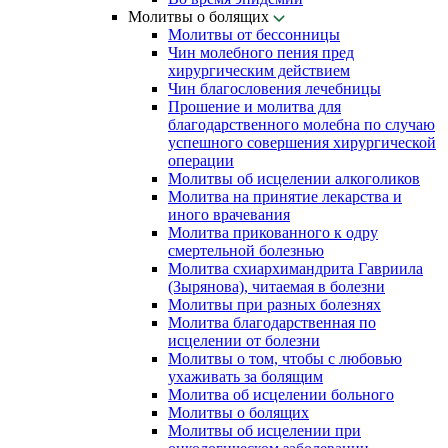
Молитвы о болящих
Молитвы от бессонницы
Чин молебного пения пред
хирургическим действием
Чин благословения лечебницы
Прошение и молитва для
благодарственного молебна по случаю
успешного совершения хирургической
операции
Молитвы об исцелении алкоголиков
Молитва на принятие лекарства и
иного врачевания
Молитва прикованного к одру
смертельной болезнью
Молитва схиархимандрита Гавриила
(Зырянова), читаемая в болезни
Молитвы при разных болезнях
Молитва благодарственная по
исцелении от болезни
Молитвы о том, чтобы с любовью
ухаживать за болящим
Молитва об исцелении больного
Молитвы о болящих
Молитвы об исцелении при