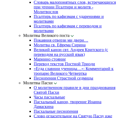
Словарь малопонятных слов, встречающихся
при чтении Псалтири и молитв -
Молитвослов
Псалтирь по кафизмам с ударениями и
молитвами
Псалтирь по кафизмам с переводом и
молитвами
Молитвы Великого поста
Покаяния отверзи ми двери…
Молитва св. Ефрема Сирина
Великий канон свт. Андрея Критского (с
переводом на русский язык)
Мариино стояние
Перевод текстов Постной Триоди
«Егда славнии ученицы…»: Комментарий к
тропарю Великого Четвертка
Песнопения Страстной седмицы
Молитвы Пасхи
О молитвенном правиле в дни празднования
Святой Пасхи
Часы пасхальные
Пасхальный канон, творение Иоанна
Дамаскина
Пасхальные песнопения
Слово огласительное на Святую Пасху иже