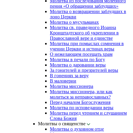
Молитва из последования молебного
пения «О обращении заблудших»
Молитва о возвращении заблудших в
лоно Церкви
Молитва о мусульманах
Молитва св. праведного Иоанна
Кронштадтского об укреплении в
Православной вере и единстве
Молитвы при помыслах сомнения в
учении Церкви и истинах веры
О нежелающем посещать храм
Молитвы в печали по Богу
Молитва о даровании веры
За гонителей и презрителей веры
В гонениях за веру
В маловерии
Молитва миссионера
Молитвы миссионера, или как
молиться за неправославных?
Перед началом Богослужения
Молитва по исповедании веры
Молитва перед чтением и слушанием
Слова Божия
Молитвы о священстве
Молитвы о духовном отце