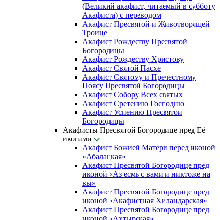
(Великий акафист, читаемый в субботу
Акафиста) с переводом
Акафист Пресвятой и Животворящей
Троице
Акафист Рождеству Пресвятой
Богородицы
Акафист Рождеству Христову
Акафист Святой Пасхе
Акафист Святому и Пречестному
Поясу Пресвятой Богородицы
Акафист Собору Всех святых
Акафист Сретению Господню
Акафист Успению Пресвятой
Богородицы
Акафисты Пресвятой Богородице пред Её
иконами
Акафист Божией Матери перед иконой
«Абалацкая»
Акафист Пресвятой Богородице пред
иконой «Аз есмь с вами и никтоже на
вы»
Акафист Пресвятой Богородице пред
иконой «Акафистная Хиландарская»
Акафист Пресвятой Богородице пред
иконой «Ахтырская»