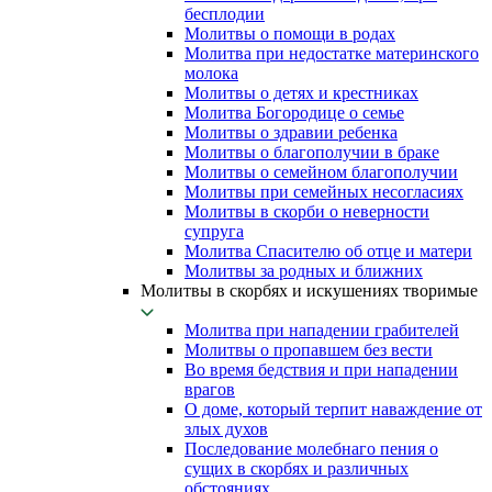
бесплодии
Молитвы о помощи в родах
Молитва при недостатке материнского
молока
Молитвы о детях и крестниках
Молитва Богородице о семье
Молитвы о здравии ребенка
Молитвы о благополучии в браке
Молитвы о семейном благополучии
Молитвы при семейных несогласиях
Молитвы в скорби о неверности
супруга
Молитва Спасителю об отце и матери
Молитвы за родных и ближних
Молитвы в скорбях и искушениях творимые
Молитва при нападении грабителей
Молитвы о пропавшем без вести
Во время бедствия и при нападении
врагов
О доме, который терпит наваждение от
злых духов
Последование молебнаго пения о
сущих в скорбях и различных
обстояниях