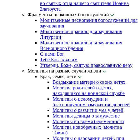
во святых отца нашего святителя Иоанна
Златоуста
Фрагменты церковных богослужений
Молитвенные песнопения богослужений для
заучивания
Молитвенное правило для заучивания
Литургии
Молитвенное правило для заучивания
Всенощного бдения
С нами Бог
Тебе Бога хвалим
Утверди, Боже, святую православную веру
Молитвы на разные случаи жизни
Брак, семья, дети
Воздыхание матери о своих детях
Молитва родителей о детях,
находящихся на воинской службе
Молитвы о целомудрии и
благополучном замужестве дочерей
Молитвы о развитии ума у детей
Молитвы девицы о замужестве
Молитвы во время беременности
Молитва новобрачных (молитва
Товии)
Молитвы о даровании детей, при