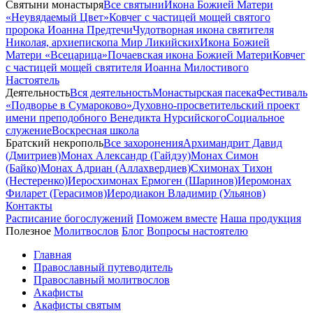
Святыни монастыря
Все святыни
Икона Божией Матери
«Неувядаемый Цвет»
Ковчег с частицей мощей святого
пророка Иоанна Предтечи
Чудотворная икона святителя
Николая, архиепископа Мир Ликийских
Икона Божией
Матери «Всецарица»
Почаевская икона Божией Матери
Ковчег
с частицей мощей святителя Иоанна Милостивого
Настоятель
Деятельность
Вся деятельность
Монастырская пасека
Фестиваль
«Подворье в Сумароково»
Духовно-просветительский проект
имени преподобного Венедикта Нурсийского
Социальное
служение
Воскресная школа
Братский некрополь
Все захоронения
Архимандрит Давид
(Дмитриев)
Монах Александр (Гайдэу)
Монах Симон
(Байко)
Монах Адриан (Аллахвердиев)
Схимонах Тихон
(Нестеренко)
Иеросхимонах Ермоген (Шаринов)
Иеромонах
Филарет (Герасимов)
Иеродиакон Владимир (Ульянов)
Контакты
Расписание богослужений
Поможем вместе
Наша продукция
Полезное
Молитвослов
Блог
Вопросы настоятелю
Главная
Православный путеводитель
Православный молитвослов
Акафисты
Акафисты святым