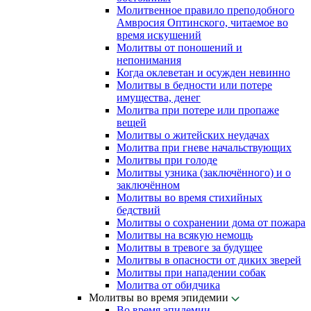
Молитвенное правило преподобного
Амвросия Оптинского, читаемое во
время искушений
Молитвы от поношений и
непонимания
Когда оклеветан и осужден невинно
Молитвы в бедности или потере
имущества, денег
Молитва при потере или пропаже
вещей
Молитвы о житейских неудачах
Молитва при гневе начальствующих
Молитвы при голоде
Молитвы узника (заключённого) и о
заключённом
Молитвы во время стихийных
бедствий
Молитвы о сохранении дома от пожара
Молитвы на всякую немощь
Молитвы в тревоге за будущее
Молитвы в опасности от диких зверей
Молитвы при нападении собак
Молитва от обидчика
Молитвы во время эпидемии
Во время эпидемии