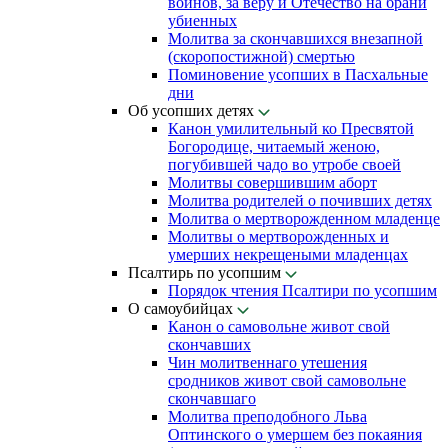
воинов, за веру и Отечество на брани
убиенных
Молитва за скончавшихся внезапной
(скоропостижной) смертью
Поминовение усопших в Пасхальные
дни
Об усопших детях
Канон умилительный ко Пресвятой
Богородице, читаемый женою,
погубившей чадо во утробе своей
Молитвы совершившим аборт
Молитва родителей о почивших детях
Молитва о мертворожденном младенце
Молитвы о мертворожденных и
умерших некрещеными младенцах
Псалтирь по усопшим
Порядок чтения Псалтири по усопшим
О самоубийцах
Канон о самовольне живот свой
скончавших
Чин молитвеннаго утешения
сродников живот свой самовольне
скончавшаго
Молитва преподобного Льва
Оптинского о умершем без покаяния