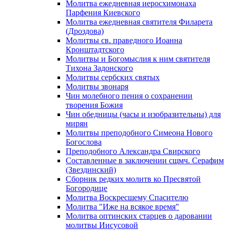
Молитва ежедневная иеросхимонаха
Парфения Киевского
Молитва ежедневная святителя Филарета
(Дроздова)
Молитвы св. праведного Иоанна
Кронштадтского
Молитвы и Богомыслия к ним святителя
Тихона Задонского
Молитвы сербских святых
Молитвы звонаря
Чин молебного пения о сохранении
творения Божия
Чин обедницы (часы и изобразительны) для
мирян
Молитвы преподобного Симеона Нового
Богослова
Преподобного Александра Свирского
Составленные в заключении сщмч. Серафим
(Звездинский)
Сборник редких молитв ко Пресвятой
Богородице
Молитва Воскресшему Спасителю
Молитва "Иже на всякое время"
Молитва оптинских старцев о даровании
молитвы Иисусовой