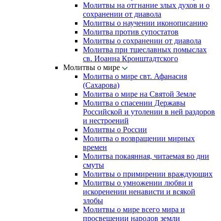
Молитвы на отгнание злых духов и о
сохранении от диавола
Молитвы о научении иконописанию
Молитва против супостатов
Молитвы о сохранении от диавола
Молитва при тщеславных помыслах
св. Иоанна Кронштадтского
Молитвы о мире
Молитва о мире свт. Афанасия
(Сахарова)
Молитва о мире на Святой Земле
Молитва о спасении Державы
Российской и утолении в ней раздоров
и нестроений
Молитвы о России
Молитва о возвращении мирных
времен
Молитва покаянная, читаемая во дни
смуты
Молитвы о примирении враждующих
Молитвы о умножении любви и
искоренении ненависти и всякой
злобы
Молитвы о мире всего мира и
просвещении народов земли