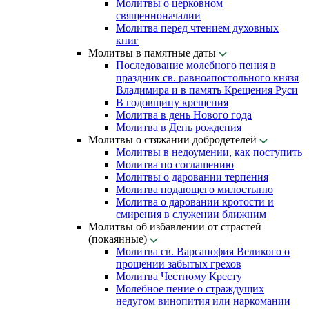
Молитвы о церковном
священноначалии
Молитва перед чтением духовных
книг
Молитвы в памятные даты
Последование молебного пения в
праздник св. равноапостольного князя
Владимира и в память Крещения Руси
В годовщину крещения
Молитва в день Нового года
Молитва в День рождения
Молитвы о стяжании добродетелей
Молитвы в недоумении, как поступить
Молитва по соглашению
Молитвы о даровании терпения
Молитва подающего милостыню
Молитва о даровании кротости и
смирения в служении ближним
Молитвы об избавлении от страстей
(покаянные)
Молитва св. Варсанофия Великого о
прощении забытых грехов
Молитва Честному Кресту
Молебное пение о страждущих
недугом винопития или наркомании