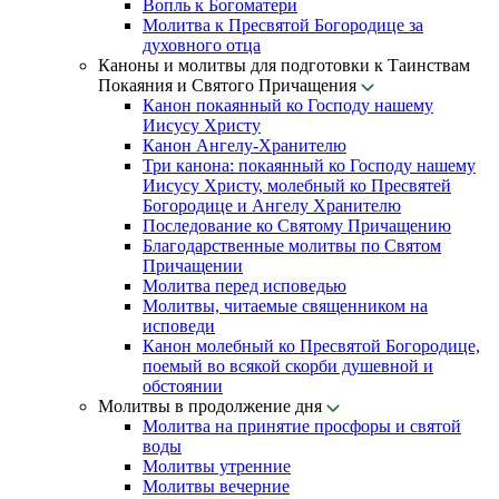
Вопль к Богоматери
Молитва к Пресвятой Богородице за
духовного отца
Каноны и молитвы для подготовки к Таинствам
Покаяния и Святого Причащения
Канон покаянный ко Господу нашему
Иисусу Христу
Канон Ангелу-Хранителю
Три канона: покаянный ко Господу нашему
Иисусу Христу, молебный ко Пресвятей
Богородице и Ангелу Хранителю
Последование ко Святому Причащению
Благодарственные молитвы по Святом
Причащении
Молитва перед исповедью
Молитвы, читаемые священником на
исповеди
Канон молебный ко Пресвятой Богородице,
поемый во всякой скорби душевной и
обстоянии
Молитвы в продолжение дня
Молитва на принятие просфоры и святой
воды
Молитвы утренние
Молитвы вечерние