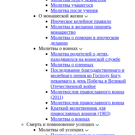
Молитвы учащегося
Молитва после учения
О монашеской жизни
Иноческое келейное правило
Молитвы в желании принять
монашество
Молитвы о помощи в иноческом
делании
Молитвы о воинах
Молитва родителей о детях,
находящихся на воинской службе
Молитвы о пленных
Последование благодарственнаго и
молебнаго пения ко Господу Богу,
певаемаго в день Победы в Великой
Отечественной войне
Молитвослов православного воина
(2011)
Молитвослов православного воина
Краткий молитвенник для
православных воинов (1903)
Молитвы о воинах
Смерть и поминовение усопших
Молитвы об усопших