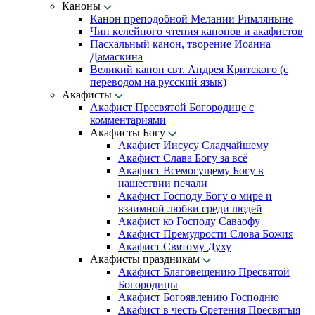
Каноны
Канон преподобной Мелании Римляныне
Чин келейного чтения канонов и акафистов
Пасхальный канон, творение Иоанна
Дамаскина
Великий канон свт. Андрея Критского (с
переводом на русский язык)
Акафисты
Акафист Пресвятой Богородице с
комментариями
Акафисты Богу
Акафист Иисусу Сладчайшему
Акафист Слава Богу за всё
Акафист Всемогущему Богу в
нашествии печали
Акафист Господу Богу о мире и
взаимной любви среди людей
Акафист ко Господу Саваофу
Акафист Премудрости Слова Божия
Акафист Святому Духу
Акафисты праздникам
Акафист Благовещению Пресвятой
Богородицы
Акафист Богоявлению Господню
Акафист в честь Сретения Пресвятыя