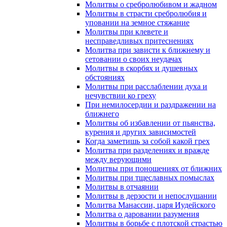
Молитвы о сребролюбивом и жадном
Молитвы в страсти сребролюбия и
уповании на земное стяжание
Молитвы при клевете и
несправедливых притеснениях
Молитва при зависти к ближнему и
сетовании о своих неудачах
Молитвы в скорбях и душевных
обстояниях
Молитвы при расслаблении духа и
нечувствии ко греху
При немилосердии и раздражении на
ближнего
Молитвы об избавлении от пьянства,
курения и других зависимостей
Когда заметишь за собой какой грех
Молитва при разделениях и вражде
между верующими
Молитвы при поношениях от ближних
Молитвы при тщеславных помыслах
Молитвы в отчаянии
Молитвы в дерзости и непослушании
Молитва Манассии, царя Иудейского
Молитва о даровании разумения
Молитвы в борьбе с плотской страстью