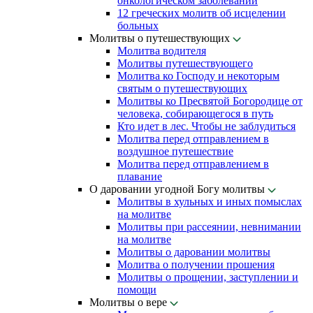
онкологическом заболевании
12 греческих молитв об исцелении
больных
Молитвы о путешествующих
Молитва водителя
Молитвы путешествующего
Молитва ко Господу и некоторым
святым о путешествующих
Молитвы ко Пресвятой Богородице от
человека, собирающегося в путь
Кто идет в лес. Чтобы не заблудиться
Молитва перед отправлением в
воздушное путешествие
Молитва перед отправлением в
плавание
О даровании угодной Богу молитвы
Молитвы в хульных и иных помыслах
на молитве
Молитвы при рассеянии, невнимании
на молитве
Молитвы о даровании молитвы
Молитва о получении прошения
Молитвы о прощении, заступлении и
помощи
Молитвы о вере