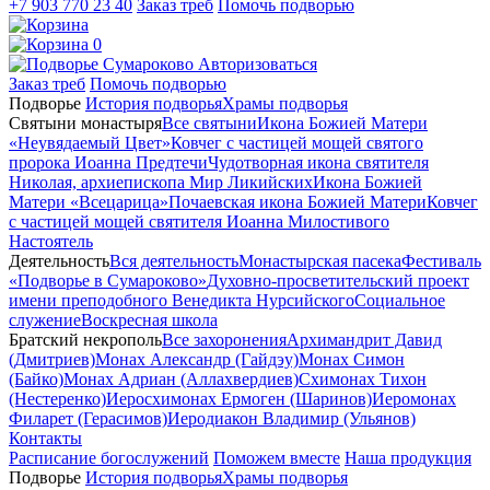
+7 903 770 23 40
Заказ треб
Помочь подворью
0
Авторизоваться
Заказ треб
Помочь подворью
Подворье
История подворья
Храмы подворья
Святыни монастыря
Все святыни
Икона Божией Матери
«Неувядаемый Цвет»
Ковчег с частицей мощей святого
пророка Иоанна Предтечи
Чудотворная икона святителя
Николая, архиепископа Мир Ликийских
Икона Божией
Матери «Всецарица»
Почаевская икона Божией Матери
Ковчег
с частицей мощей святителя Иоанна Милостивого
Настоятель
Деятельность
Вся деятельность
Монастырская пасека
Фестиваль
«Подворье в Сумароково»
Духовно-просветительский проект
имени преподобного Венедикта Нурсийского
Социальное
служение
Воскресная школа
Братский некрополь
Все захоронения
Архимандрит Давид
(Дмитриев)
Монах Александр (Гайдэу)
Монах Симон
(Байко)
Монах Адриан (Аллахвердиев)
Схимонах Тихон
(Нестеренко)
Иеросхимонах Ермоген (Шаринов)
Иеромонах
Филарет (Герасимов)
Иеродиакон Владимир (Ульянов)
Контакты
Расписание богослужений
Поможем вместе
Наша продукция
Подворье
История подворья
Храмы подворья