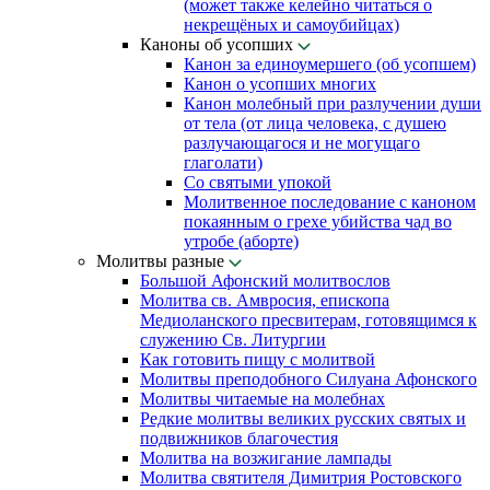
(может также келейно читаться о
некрещёных и самоубийцах)
Каноны об усопших
Канон за единоумершего (об усопшем)
Канон о усопших многих
Канон молебный при разлучении души
от тела (от лица человека, с душею
разлучающагося и не могущаго
глаголати)
Со святыми упокой
Молитвенное последование с каноном
покаянным о грехе убийства чад во
утробе (аборте)
Молитвы разные
Большой Афонский молитвослов
Молитва св. Амвросия, епископа
Медиоланского пресвитерам, готовящимся к
служению Св. Литургии
Как готовить пищу с молитвой
Молитвы преподобного Силуана Афонского
Молитвы читаемые на молебнах
Редкие молитвы великих русских святых и
подвижников благочестия
Молитва на возжигание лампады
Молитва святителя Димитрия Ростовского