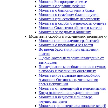
Молитва Богородице о семье
Молитвы о здравии ребенка
Молитвы о благополучии в браке
Молитвы о семейном благополучии
Молитвы при семейных несогласиях
Молитвы в скорби о неверности супруга
Молитва Спасителю об отце и матери
Молитвы за родных и ближних
Молитвы в скорбях и искушениях творимые
Молитва при нападении грабителей
Молитвы о пропавшем без вести
Во время бедствия и при нападении
врагов
О доме, который терпит наваждение от
злых духов
Последование молебнаго пения о сущих
в скорбях и различных обстояниях
Молитвенное правило преподобного
Амвросия Оптинского, читаемое во
время искушений
Молитвы от поношений и непонимания
Когда оклеветан и осужден невинно
Молитвы в бедности или потере
имущества, денег
Молитва при потере или пропаже вещей