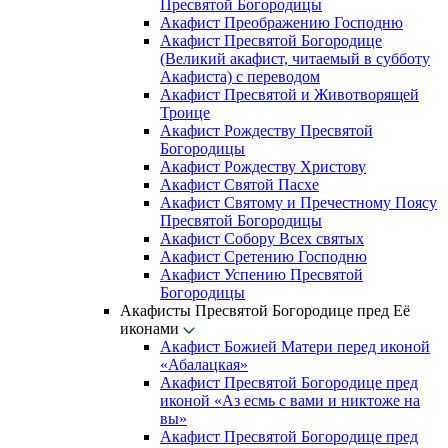
Пресвятой Богородицы
Акафист Преображению Господню
Акафист Пресвятой Богородице
(Великий акафист, читаемый в субботу
Акафиста) с переводом
Акафист Пресвятой и Животворящей
Троице
Акафист Рождеству Пресвятой
Богородицы
Акафист Рождеству Христову
Акафист Святой Пасхе
Акафист Святому и Пречестному Поясу
Пресвятой Богородицы
Акафист Собору Всех святых
Акафист Сретению Господню
Акафист Успению Пресвятой
Богородицы
Акафисты Пресвятой Богородице пред Её
иконами
Акафист Божией Матери перед иконой
«Абалацкая»
Акафист Пресвятой Богородице пред
иконой «Аз есмь с вами и никтоже на
вы»
Акафист Пресвятой Богородице пред