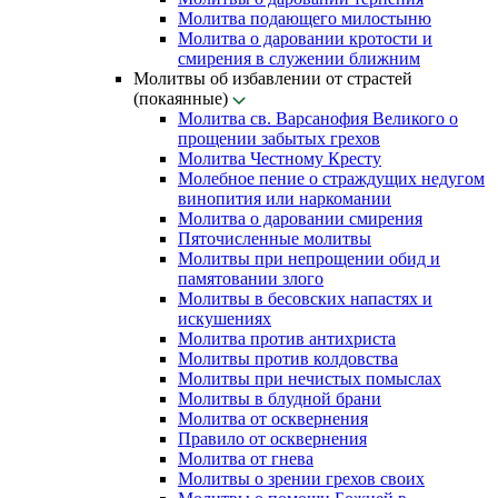
Молитва подающего милостыню
Молитва о даровании кротости и
смирения в служении ближним
Молитвы об избавлении от страстей
(покаянные)
Молитва св. Варсанофия Великого о
прощении забытых грехов
Молитва Честному Кресту
Молебное пение о страждущих недугом
винопития или наркомании
Молитва о даровании смирения
Пяточисленные молитвы
Молитвы при непрощении обид и
памятовании злого
Молитвы в бесовских напастях и
искушениях
Молитва против антихриста
Молитвы против колдовства
Молитвы при нечистых помыслах
Молитвы в блудной брани
Молитва от осквернения
Правило от осквернения
Молитва от гнева
Молитвы о зрении грехов своих