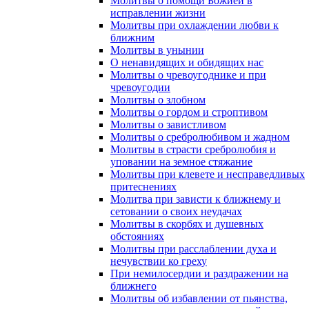
Молитвы о помощи Божией в
исправлении жизни
Молитвы при охлаждении любви к
ближним
Молитвы в унынии
О ненавидящих и обидящих нас
Молитвы о чревоугоднике и при
чревоугодии
Молитвы о злобном
Молитвы о гордом и строптивом
Молитвы о завистливом
Молитвы о сребролюбивом и жадном
Молитвы в страсти сребролюбия и
уповании на земное стяжание
Молитвы при клевете и несправедливых
притеснениях
Молитва при зависти к ближнему и
сетовании о своих неудачах
Молитвы в скорбях и душевных
обстояниях
Молитвы при расслаблении духа и
нечувствии ко греху
При немилосердии и раздражении на
ближнего
Молитвы об избавлении от пьянства,