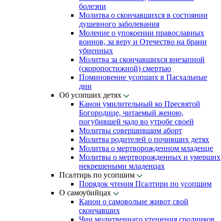
болезни
Молитва о скончавшихся в состоянии
душевного заболевания
Моление о упокоении православных
воинов, за веру и Отечество на брани
убиенных
Молитва за скончавшихся внезапной
(скоропостижной) смертью
Поминовение усопших в Пасхальные
дни
Об усопших детях
Канон умилительный ко Пресвятой
Богородице, читаемый женою,
погубившей чадо во утробе своей
Молитвы совершившим аборт
Молитва родителей о почивших детях
Молитва о мертворожденном младенце
Молитвы о мертворожденных и умерших
некрещеными младенцах
Псалтирь по усопшим
Порядок чтения Псалтири по усопшим
О самоубийцах
Канон о самовольне живот свой
скончавших
Чин молитвеннаго утешения сродников