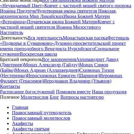
Святыни монастыря
Все святыни
Икона Божией Матери
«Неувядаемый Цвет»
Ковчег с частицей мощей святого пророка
Иоанна Предтечи
Чудотворная икона святителя Николая,
архиепископа Мир Ликийских
Икона Божией Матери
«Всецарица»
Почаевская икона Божией Матери
Ковчег с
частицей мощей святителя Иоанна Милостивого
Настоятель
Деятельность
Вся деятельность
Монастырская пасека
Фестиваль
«Подворье в Сумароково»
Духовно-просветительский проект
имени преподобного Венедикта Нурсийского
Социальное
служение
Воскресная школа
Братский некрополь
Все захоронения
Архимандрит Давид
(Дмитриев)
Монах Александр (Гайдэу)
Монах Симон
(Байко)
Монах Адриан (Аллахвердиев)
Схимонах Тихон
(Нестеренко)
Иеросхимонах Ермоген (Шаринов)
Иеромонах
Филарет (Герасимов)
Иеродиакон Владимир (Ульянов)
Контакты
Расписание богослужений
Поможем вместе
Наша продукция
Полезное
Молитвослов
Блог
Вопросы настоятелю
Главная
Православный путеводитель
Православный молитвослов
Акафисты
Акафисты святым