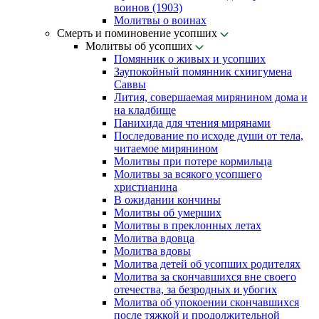
воинов (1903)
Молитвы о воинах
Смерть и поминовение усопших
Молитвы об усопших
Помянник о живых и усопших
Заупокойный помянник схиигумена
Саввы
Лития, совершаемая мирянином дома и
на кладбище
Панихида для чтения мирянами
Последование по исходе души от тела,
читаемое мирянином
Молитвы при потере кормильца
Молитвы за всякого усопшего
христианина
В ожидании кончины
Молитвы об умерших
Молитвы в преклонных летах
Молитва вдовца
Молитва вдовы
Молитва детей об усопших родителях
Молитва за скончавшихся вне своего
отечества, за безродных и убогих
Молитва об упокоении скончавшихся
после тяжкой и продолжительной