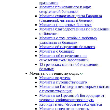
врачевания
Молитва прикованного к одру
смертельной болезнью
Молитва схиархимандрита Гавриила
(Зырянова), читаемая в болезни
Молитвы при разных болезнях
Молитва благодарственная по исцелении
от болезни
Молитвы о том, чтобы с любовью
ухаживать за болящим
Молитва об исцелении больного
Молитвы о болящих
Молитвы об исцелении при
онкологическом заболевании
12 греческих молитв об исцелении
больных
Молитвы о путешествующих
Молитва водителя
Молитвы путешествующего
Молитва ко Господу и некоторым святым
о путешествующих
Молитвы ко Пресвятой Богородице от
человека, собирающегося в путь
Кто идет в лес. Чтобы не заблудиться
Молитва перед отправлением в