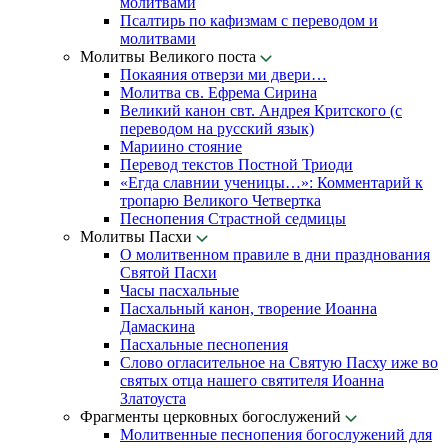
молитвами
Псалтирь по кафизмам с переводом и
молитвами
Молитвы Великого поста
Покаяния отверзи ми двери…
Молитва св. Ефрема Сирина
Великий канон свт. Андрея Критского (с
переводом на русский язык)
Мариино стояние
Перевод текстов Постной Триоди
«Егда славнии ученицы…»: Комментарий к
тропарю Великого Четвертка
Песнопения Страстной седмицы
Молитвы Пасхи
О молитвенном правиле в дни празднования
Святой Пасхи
Часы пасхальные
Пасхальный канон, творение Иоанна
Дамаскина
Пасхальные песнопения
Слово огласительное на Святую Пасху иже во
святых отца нашего святителя Иоанна
Златоуста
Фрагменты церковных богослужений
Молитвенные песнопения богослужений для