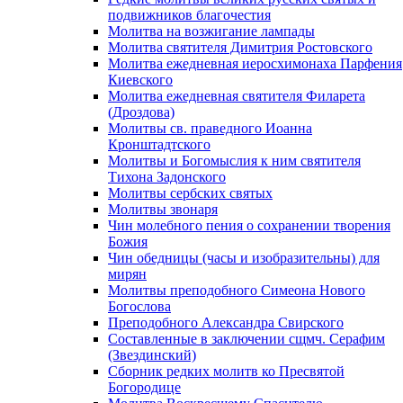
подвижников благочестия
Молитва на возжигание лампады
Молитва святителя Димитрия Ростовского
Молитва ежедневная иеросхимонаха Парфения
Киевского
Молитва ежедневная святителя Филарета
(Дроздова)
Молитвы св. праведного Иоанна
Кронштадтского
Молитвы и Богомыслия к ним святителя
Тихона Задонского
Молитвы сербских святых
Молитвы звонаря
Чин молебного пения о сохранении творения
Божия
Чин обедницы (часы и изобразительны) для
мирян
Молитвы преподобного Симеона Нового
Богослова
Преподобного Александра Свирского
Составленные в заключении сщмч. Серафим
(Звездинский)
Сборник редких молитв ко Пресвятой
Богородице