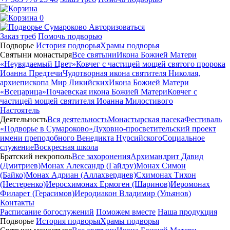
0
Авторизоваться
Заказ треб
Помочь подворью
Подворье
История подворья
Храмы подворья
Святыни монастыря
Все святыни
Икона Божией Матери
«Неувядаемый Цвет»
Ковчег с частицей мощей святого пророка
Иоанна Предтечи
Чудотворная икона святителя Николая,
архиепископа Мир Ликийских
Икона Божией Матери
«Всецарица»
Почаевская икона Божией Матери
Ковчег с
частицей мощей святителя Иоанна Милостивого
Настоятель
Деятельность
Вся деятельность
Монастырская пасека
Фестиваль
«Подворье в Сумароково»
Духовно-просветительский проект
имени преподобного Венедикта Нурсийского
Социальное
служение
Воскресная школа
Братский некрополь
Все захоронения
Архимандрит Давид
(Дмитриев)
Монах Александр (Гайдэу)
Монах Симон
(Байко)
Монах Адриан (Аллахвердиев)
Схимонах Тихон
(Нестеренко)
Иеросхимонах Ермоген (Шаринов)
Иеромонах
Филарет (Герасимов)
Иеродиакон Владимир (Ульянов)
Контакты
Расписание богослужений
Поможем вместе
Наша продукция
Подворье
История подворья
Храмы подворья