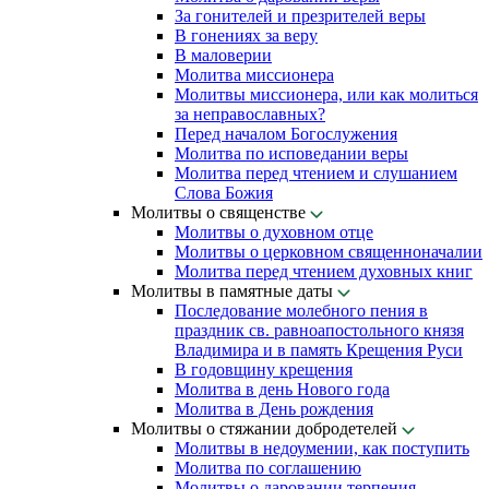
За гонителей и презрителей веры
В гонениях за веру
В маловерии
Молитва миссионера
Молитвы миссионера, или как молиться
за неправославных?
Перед началом Богослужения
Молитва по исповедании веры
Молитва перед чтением и слушанием
Слова Божия
Молитвы о священстве
Молитвы о духовном отце
Молитвы о церковном священноначалии
Молитва перед чтением духовных книг
Молитвы в памятные даты
Последование молебного пения в
праздник св. равноапостольного князя
Владимира и в память Крещения Руси
В годовщину крещения
Молитва в день Нового года
Молитва в День рождения
Молитвы о стяжании добродетелей
Молитвы в недоумении, как поступить
Молитва по соглашению
Молитвы о даровании терпения