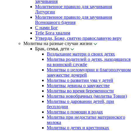
заучивания
Молитвенное правило для заучивания
Литургии
Молитвенное правило для заучивания
Всенощного бдения
С нами Бог
Тебе Бога хвалим
Утверди, Боже, святую православную веру
Молитвы на разные случаи жизни
Брак, семья, дети
Воздыхание матери о своих детях
Молитва родителей о детях, находящихся
на воинской службе
Молитвы о целомудрии и благополучном
замужестве дочерей
Молитвы о развитии ума у детей
Молитвы девицы о замужестве
Молитвы во время беременности
Молитва новобрачных (молитва Товии)
Молитвы о даровании детей, при
бесплодии
Молитвы о помощи в родах
Молитва при недостатке материнского
молока
Молитвы о детях и крестниках