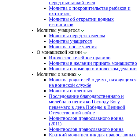
перед выставкой пчел
Молитва о покровительстве рыбаков и
охотников
Молитвы об открытии водных
источников
Молитвы учащегося
Молитвы перед экзаменом
Молитвы учащегося
Молитва после учения
О монашеской жизни
Иноческое келейное правило
Молитвы в желании принять монашество
Молитвы о помощи в иноческом делании
Молитвы о воинах
Молитва родителей о детях, находящихся
на воинской службе
Молитвы о пленных
Последование благодарственнаго и
молебнаго пения ко Господу Богу,
певаемаго в день Победы в Великой
Отечественной войне
Молитвослов православного воина
(2011)
Молитвослов православного воина
Краткий молитвенник для православных