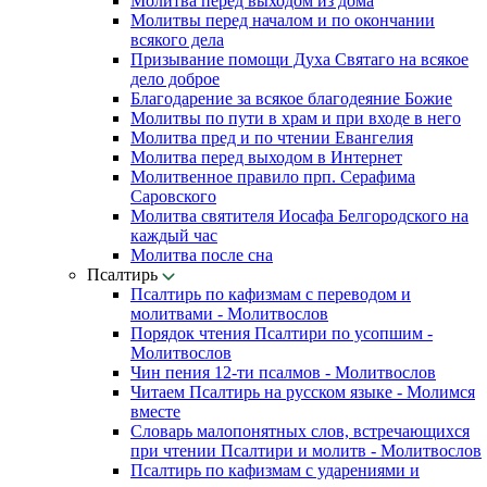
Молитва перед выходом из дома
Молитвы перед началом и по окончании
всякого дела
Призывание помощи Духа Святаго на всякое
дело доброе
Благодарение за всякое благодеяние Божие
Молитвы по пути в храм и при входе в него
Молитва пред и по чтении Евангелия
Молитва перед выходом в Интернет
Молитвенное правило прп. Серафима
Саровского
Молитва святителя Иосафа Белгородского на
каждый час
Молитва после сна
Псалтирь
Псалтирь по кафизмам с переводом и
молитвами - Молитвослов
Порядок чтения Псалтири по усопшим -
Молитвослов
Чин пения 12-ти псалмов - Молитвослов
Читаем Псалтирь на русском языке - Молимся
вместе
Словарь малопонятных слов, встречающихся
при чтении Псалтири и молитв - Молитвослов
Псалтирь по кафизмам с ударениями и