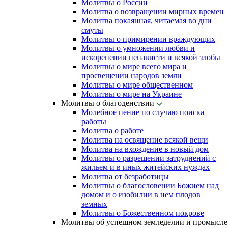
Молитвы о России
Молитва о возвращении мирных времен
Молитва покаянная, читаемая во дни
смуты
Молитвы о примирении враждующих
Молитвы о умножении любви и
искоренении ненависти и всякой злобы
Молитвы о мире всего мира и
просвещении народов земли
Молитвы о мире общественном
Молитвы о мире на Украине
Молитвы о благоденствии
Молебное пение по случаю поиска
работы
Молитва о работе
Молитва на освящение всякой вещи
Молитва на вхождение в новый дом
Молитвы о разрешении затруднений с
жильем и в иных житейских нуждах
Молитва от безработицы
Молитвы о благословении Божием над
домом и о изобилии в нем плодов
земных
Молитвы о Божественном покрове
Молитвы об успешном земледелии и промысле