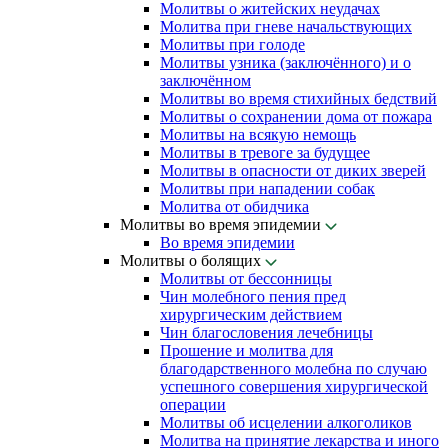
Молитвы о житейских неудачах
Молитва при гневе начальствующих
Молитвы при голоде
Молитвы узника (заключённого) и о
заключённом
Молитвы во время стихийных бедствий
Молитвы о сохранении дома от пожара
Молитвы на всякую немощь
Молитвы в тревоге за будущее
Молитвы в опасности от диких зверей
Молитвы при нападении собак
Молитва от обидчика
Молитвы во время эпидемии
Во время эпидемии
Молитвы о болящих
Молитвы от бессонницы
Чин молебного пения пред
хирургическим действием
Чин благословения лечебницы
Прошение и молитва для
благодарственного молебна по случаю
успешного совершения хирургической
операции
Молитвы об исцелении алкоголиков
Молитва на принятие лекарства и иного