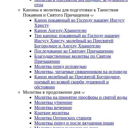
отца
Каноны и молитвы для подготовки к Таинствам
Покаяния и Святого Причащения
Канон покаянный ко Господу нашему Иисусу
Христу
Канон Ангелу-Хранителю
Три канона: покаянный ко Господу нашему
Иисусу Христу, молебный ко Пресвятей
Богородице и Ангелу Хранителю
Последование ко Святому Причащению
Благодарственные молитвы по Святом
Причащении
Молитва перед исповедью
Молитвы, читаемые священником на исповеди
Канон молебный ко Пресвятой Богородице,
поемый во всякой скорби душевной и
обстоянии
Молитвы в продолжение дня
Молитва на принятие просфоры и святой воды
Молитвы утренние
Молитвы вечерние
Краткие молитвы
Молитва Оптинских старцев
Молитвы перед и после вкушения пищи