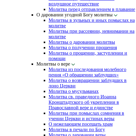
воздушное путешествие
Молитва перед отправлением в плавание
О даровании угодной Богу молитвы
Молитвы в хульных и иных помыслах на
молитве
Молитвы при рассеянии, невнимании на
молитве
Молитвы о даровании молитвы
Молитва о получении прошения
Молитвы о прощении, заступлении и
помощи
Молитвы о вере
Молитва из последования молебного
пения «О обращении заблудших»
Молитва о возвращении заблудших в
лоно Церкви
Молитва о мусульманах
Молитва св. праведного Иоанна
Кронштадтского об укреплении в
Православной вере и единстве
Молитвы при помыслах сомнения в
учении Церкви и истинах веры
О нежелающем посещать храм
Молитвы в печали по Богу
Молитва о даровании веры