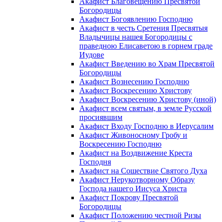
Акафист Благовещению Пресвятой
Богородицы
Акафист Богоявлению Господню
Акафист в честь Сретения Пресвятыя
Владычицы нашея Богородицы с
праведною Елисаветою в горнем граде
Иудове
Акафист Введению во Храм Пресвятой
Богородицы
Акафист Вознесению Господню
Акафист Воскресению Христову
Акафист Воскресению Христову (иной)
Акафист всем святым, в земле Русской
просиявшим
Акафист Входу Господню в Иерусалим
Акафист Живоносному Гробу и
Воскресению Господню
Акафист на Воздвижение Креста
Господня
Акафист на Сошествие Святого Духа
Акафист Нерукотворному Образу
Господа нашего Иисуса Христа
Акафист Покрову Пресвятой
Богородицы
Акафист Положению честной Ризы