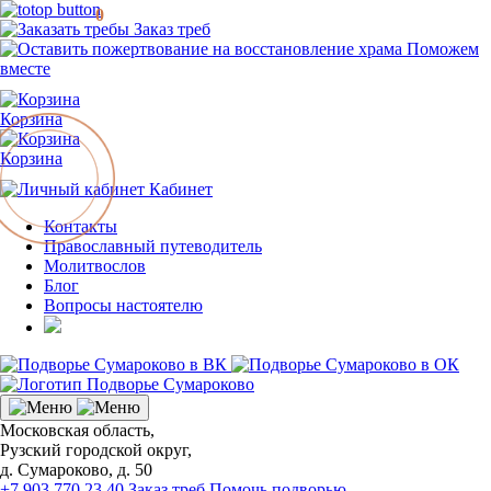
0
Заказ треб
Поможем
вместе
Корзина
Корзина
Кабинет
Контакты
Православный путеводитель
Молитвослов
Блог
Вопросы настоятелю
Московская область,
Рузский городской округ,
д. Сумароково, д. 50
+7 903 770 23 40
Заказ треб
Помочь подворью