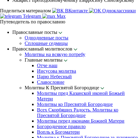
Акафист преподобномученику Евфросину Синозерскому
Поделиться материалом
ВКонтакте
Одноклассники
Telegram
Max
Путеводитель по православию
Православные посты
Однодневные посты
Сплошные седмицы
Православный молитвослов
Молитвы на всякую потребу
Главные молитвы
Отче наш
Иисусова молитва
Царю Небесный
Славословие
Молитвы К Пресвятой Богородице
Молитвы пред Казанской иконой Божьей
Матери
Молитвы ко Пресвятой Богородице
Всех Скорбящих Радость. Молитвы ко
Пресвятой Богородице
Молитвы перед иконами Божией Матери
Богородичное правило
Вопль к Богоматери
Молитва к Пресвятой Богородице за духовного