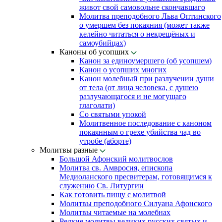
живот свой самовольне скончавшаго
Молитва преподобного Льва Оптинского
о умершем без покаяния (может также
келейно читаться о некрещёных и
самоубийцах)
Каноны об усопших
Канон за единоумершего (об усопшем)
Канон о усопших многих
Канон молебный при разлучении души
от тела (от лица человека, с душею
разлучающагося и не могущаго
глаголати)
Со святыми упокой
Молитвенное последование с каноном
покаянным о грехе убийства чад во
утробе (аборте)
Молитвы разные
Большой Афонский молитвослов
Молитва св. Амвросия, епископа
Медиоланского пресвитерам, готовящимся к
служению Св. Литургии
Как готовить пищу с молитвой
Молитвы преподобного Силуана Афонского
Молитвы читаемые на молебнах
Редкие молитвы великих русских святых и