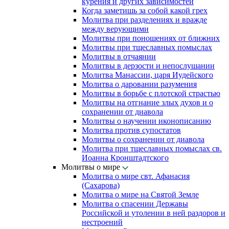
курения и других зависимостей
Когда заметишь за собой какой грех
Молитва при разделениях и вражде
между верующими
Молитвы при поношениях от ближних
Молитвы при тщеславных помыслах
Молитвы в отчаянии
Молитвы в дерзости и непослушании
Молитва Манассии, царя Иудейского
Молитва о даровании разумения
Молитвы в борьбе с плотской страстью
Молитвы на отгнание злых духов и о
сохранении от диавола
Молитвы о научении иконописанию
Молитва против супостатов
Молитвы о сохранении от диавола
Молитва при тщеславных помыслах св.
Иоанна Кронштадтского
Молитвы о мире
Молитва о мире свт. Афанасия
(Сахарова)
Молитва о мире на Святой Земле
Молитва о спасении Державы
Российской и утолении в ней раздоров и
нестроений