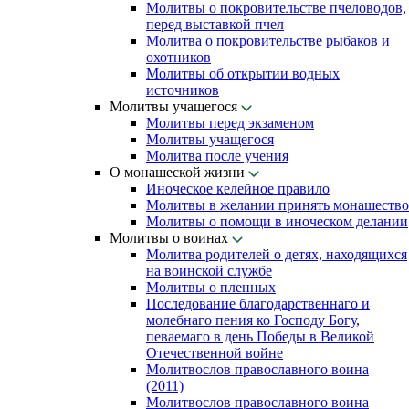
Молитвы о покровительстве пчеловодов,
перед выставкой пчел
Молитва о покровительстве рыбаков и
охотников
Молитвы об открытии водных
источников
Молитвы учащегося
Молитвы перед экзаменом
Молитвы учащегося
Молитва после учения
О монашеской жизни
Иноческое келейное правило
Молитвы в желании принять монашество
Молитвы о помощи в иноческом делании
Молитвы о воинах
Молитва родителей о детях, находящихся
на воинской службе
Молитвы о пленных
Последование благодарственнаго и
молебнаго пения ко Господу Богу,
певаемаго в день Победы в Великой
Отечественной войне
Молитвослов православного воина
(2011)
Молитвослов православного воина