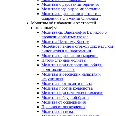
Молитвы о даровании терпения
Молитва подающего милостыню
Молитва о даровании кротости и
смирения в служении ближним
Молитвы об избавлении от страстей
(покаянные)
Молитва св. Варсанофия Великого о
прощении забытых грехов
Молитва Честному Кресту
Молебное пение о страждущих недугом
винопития или наркомании
Молитва о даровании смирения
Пяточисленные молитвы
Молитвы при непрощении обид и
памятовании злого
Молитвы в бесовских напастях и
искушениях
Молитва против антихриста
Молитвы против колдовства
Молитвы при нечистых помыслах
Молитвы в блудной брани
Молитва от осквернения
Правило от осквернения
Молитва от гнева