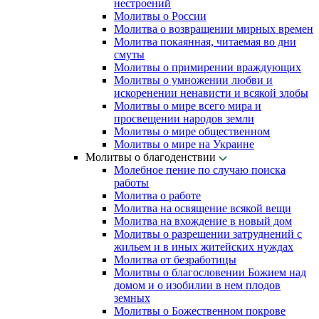
нестроений
Молитвы о России
Молитва о возвращении мирных времен
Молитва покаянная, читаемая во дни
смуты
Молитвы о примирении враждующих
Молитвы о умножении любви и
искоренении ненависти и всякой злобы
Молитвы о мире всего мира и
просвещении народов земли
Молитвы о мире общественном
Молитвы о мире на Украине
Молитвы о благоденствии
Молебное пение по случаю поиска
работы
Молитва о работе
Молитва на освящение всякой вещи
Молитва на вхождение в новый дом
Молитвы о разрешении затруднений с
жильем и в иных житейских нуждах
Молитва от безработицы
Молитвы о благословении Божием над
домом и о изобилии в нем плодов
земных
Молитвы о Божественном покрове