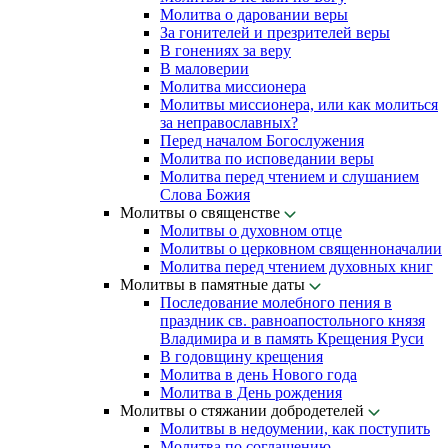
Молитва о даровании веры
За гонителей и презрителей веры
В гонениях за веру
В маловерии
Молитва миссионера
Молитвы миссионера, или как молиться
за неправославных?
Перед началом Богослужения
Молитва по исповедании веры
Молитва перед чтением и слушанием
Слова Божия
Молитвы о священстве
Молитвы о духовном отце
Молитвы о церковном священноначалии
Молитва перед чтением духовных книг
Молитвы в памятные даты
Последование молебного пения в
праздник св. равноапостольного князя
Владимира и в память Крещения Руси
В годовщину крещения
Молитва в день Нового года
Молитва в День рождения
Молитвы о стяжании добродетелей
Молитвы в недоумении, как поступить
Молитва по соглашению