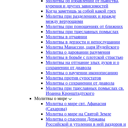
Молитвы об избавлении от пьянства,
курения и других зависимостей
Когда заметишь за собой какой грех
Молитва при разделениях и вражде
между верующими
Молитвы при поношениях от ближних
Молитвы при тщеславных помыслах
Молитвы в отчаянии
Молитвы в дерзости и непослушании
Молитва Манассии, царя Иудейского
Молитва о даровании разумения
Молитвы в борьбе с плотской страстью
Молитвы на отгнание злых духов и о
сохранении от диавола
Молитвы о научении иконописанию
Молитва против супостатов
Молитвы о сохранении от диавола
Молитва при тщеславных помыслах св.
Иоанна Кронштадтского
Молитвы о мире
Молитва о мире свт. Афанасия
(Сахарова)
Молитва о мире на Святой Земле
Молитва о спасении Державы
Российской и утолении в ней раздоров и