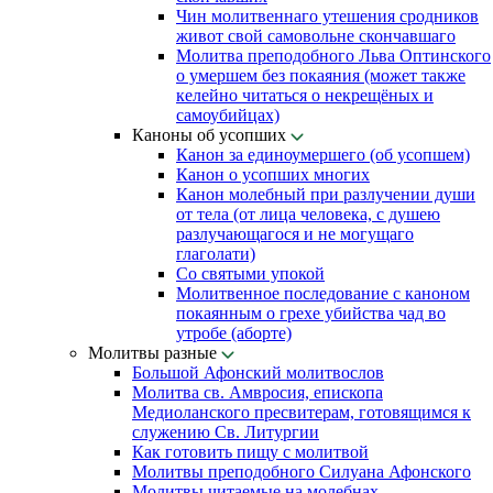
Чин молитвеннаго утешения сродников
живот свой самовольне скончавшаго
Молитва преподобного Льва Оптинского
о умершем без покаяния (может также
келейно читаться о некрещёных и
самоубийцах)
Каноны об усопших
Канон за единоумершего (об усопшем)
Канон о усопших многих
Канон молебный при разлучении души
от тела (от лица человека, с душею
разлучающагося и не могущаго
глаголати)
Со святыми упокой
Молитвенное последование с каноном
покаянным о грехе убийства чад во
утробе (аборте)
Молитвы разные
Большой Афонский молитвослов
Молитва св. Амвросия, епископа
Медиоланского пресвитерам, готовящимся к
служению Св. Литургии
Как готовить пищу с молитвой
Молитвы преподобного Силуана Афонского
Молитвы читаемые на молебнах