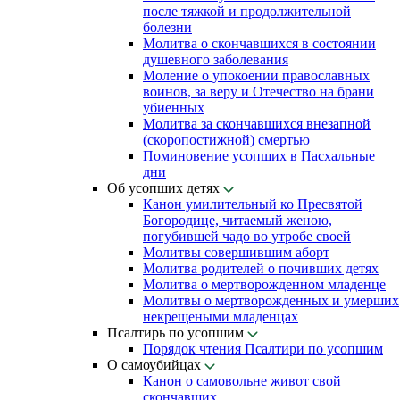
после тяжкой и продолжительной
болезни
Молитва о скончавшихся в состоянии
душевного заболевания
Моление о упокоении православных
воинов, за веру и Отечество на брани
убиенных
Молитва за скончавшихся внезапной
(скоропостижной) смертью
Поминовение усопших в Пасхальные
дни
Об усопших детях
Канон умилительный ко Пресвятой
Богородице, читаемый женою,
погубившей чадо во утробе своей
Молитвы совершившим аборт
Молитва родителей о почивших детях
Молитва о мертворожденном младенце
Молитвы о мертворожденных и умерших
некрещеными младенцах
Псалтирь по усопшим
Порядок чтения Псалтири по усопшим
О самоубийцах
Канон о самовольне живот свой
скончавших