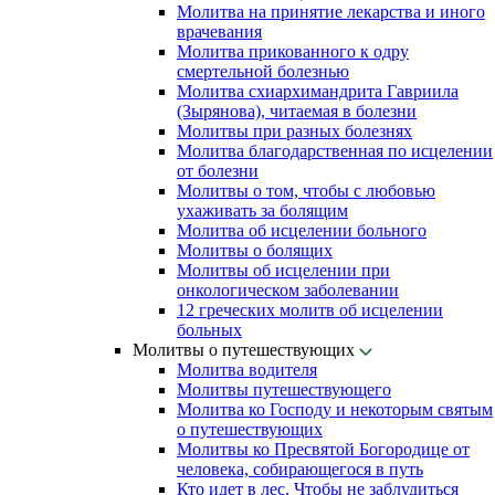
Молитва на принятие лекарства и иного
врачевания
Молитва прикованного к одру
смертельной болезнью
Молитва схиархимандрита Гавриила
(Зырянова), читаемая в болезни
Молитвы при разных болезнях
Молитва благодарственная по исцелении
от болезни
Молитвы о том, чтобы с любовью
ухаживать за болящим
Молитва об исцелении больного
Молитвы о болящих
Молитвы об исцелении при
онкологическом заболевании
12 греческих молитв об исцелении
больных
Молитвы о путешествующих
Молитва водителя
Молитвы путешествующего
Молитва ко Господу и некоторым святым
о путешествующих
Молитвы ко Пресвятой Богородице от
человека, собирающегося в путь
Кто идет в лес. Чтобы не заблудиться