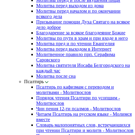
Молитвы перед и после вкушения пищи
Молитва перед выходом из дома
Молитвы перед началом и по окончании
всякого дела
Призывание помощи Духа Святаго на всякое
дело доброе
Благодарение за всякое благодеяние Божие
Молитвы по пути в храм и при входе в него
Молитва пред и по чтении Евангелия
Молитва перед выходом в Интернет
Молитвенное правило прп. Серафима
Саровского
Молитва святителя Иосафа Белгородского на
каждый час
Молитва после сна
Псалтирь
Псалтирь по кафизмам с переводом и
молитвами - Молитвослов
Порядок чтения Псалтири по усопшим -
Молитвослов
Чин пения 12-ти псалмов - Молитвослов
Читаем Псалтирь на русском языке - Молимся
вместе
Словарь малопонятных слов, встречающихся
при чтении Псалтири и молитв - Молитвослов