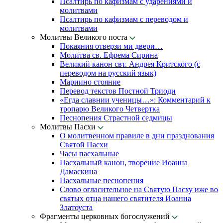
Псалтирь по кафизмам с ударениями и
молитвами
Псалтирь по кафизмам с переводом и
молитвами
Молитвы Великого поста
Покаяния отверзи ми двери…
Молитва св. Ефрема Сирина
Великий канон свт. Андрея Критского (с
переводом на русский язык)
Мариино стояние
Перевод текстов Постной Триоди
«Егда славнии ученицы…»: Комментарий к
тропарю Великого Четвертка
Песнопения Страстной седмицы
Молитвы Пасхи
О молитвенном правиле в дни празднования
Святой Пасхи
Часы пасхальные
Пасхальный канон, творение Иоанна
Дамаскина
Пасхальные песнопения
Слово огласительное на Святую Пасху иже во
святых отца нашего святителя Иоанна
Златоуста
Фрагменты церковных богослужений