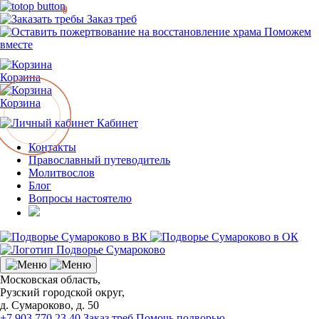
0
Заказ треб
Поможем
вместе
Корзина
Корзина
Кабинет
Контакты
Православный путеводитель
Молитвослов
Блог
Вопросы настоятелю
Московская область,
Рузский городской округ,
д. Сумароково, д. 50
+7 903 770 23 40
Заказ треб
Помочь подворью