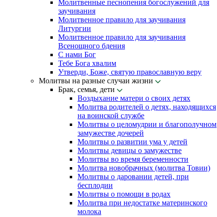
Молитвенные песнопения богослужений для
заучивания
Молитвенное правило для заучивания
Литургии
Молитвенное правило для заучивания
Всенощного бдения
С нами Бог
Тебе Бога хвалим
Утверди, Боже, святую православную веру
Молитвы на разные случаи жизни
Брак, семья, дети
Воздыхание матери о своих детях
Молитва родителей о детях, находящихся
на воинской службе
Молитвы о целомудрии и благополучном
замужестве дочерей
Молитвы о развитии ума у детей
Молитвы девицы о замужестве
Молитвы во время беременности
Молитва новобрачных (молитва Товии)
Молитвы о даровании детей, при
бесплодии
Молитвы о помощи в родах
Молитва при недостатке материнского
молока