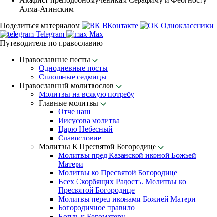
Акафист преподобномученикам Серафиму и Феогносту
Алма-Атинским
Поделиться материалом
ВКонтакте
Одноклассники
Telegram
Max
Путеводитель по православию
Православные посты
Однодневные посты
Сплошные седмицы
Православный молитвослов
Молитвы на всякую потребу
Главные молитвы
Отче наш
Иисусова молитва
Царю Небесный
Славословие
Молитвы К Пресвятой Богородице
Молитвы пред Казанской иконой Божьей
Матери
Молитвы ко Пресвятой Богородице
Всех Скорбящих Радость. Молитвы ко
Пресвятой Богородице
Молитвы перед иконами Божией Матери
Богородичное правило
Вопль к Богоматери