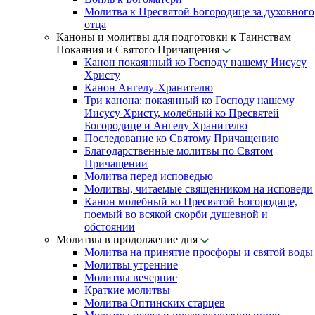
Молитва к Пресвятой Богородице за духовного
отца
Каноны и молитвы для подготовки к Таинствам
Покаяния и Святого Причащения
Канон покаянный ко Господу нашему Иисусу
Христу
Канон Ангелу-Хранителю
Три канона: покаянный ко Господу нашему
Иисусу Христу, молебный ко Пресвятей
Богородице и Ангелу Хранителю
Последование ко Святому Причащению
Благодарственные молитвы по Святом
Причащении
Молитва перед исповедью
Молитвы, читаемые священником на исповеди
Канон молебный ко Пресвятой Богородице,
поемый во всякой скорби душевной и
обстоянии
Молитвы в продолжение дня
Молитва на принятие просфоры и святой воды
Молитвы утренние
Молитвы вечерние
Краткие молитвы
Молитва Оптинских старцев