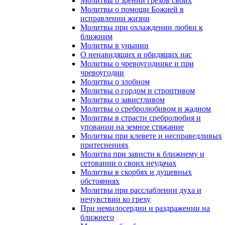
Молитвы о зрении грехов своих
Молитвы о помощи Божией в
исправлении жизни
Молитвы при охлаждении любви к
ближним
Молитвы в унынии
О ненавидящих и обидящих нас
Молитвы о чревоугоднике и при
чревоугодии
Молитвы о злобном
Молитвы о гордом и строптивом
Молитвы о завистливом
Молитвы о сребролюбивом и жадном
Молитвы в страсти сребролюбия и
уповании на земное стяжание
Молитвы при клевете и несправедливых
притеснениях
Молитва при зависти к ближнему и
сетовании о своих неудачах
Молитвы в скорбях и душевных
обстояниях
Молитвы при расслаблении духа и
нечувствии ко греху
При немилосердии и раздражении на
ближнего