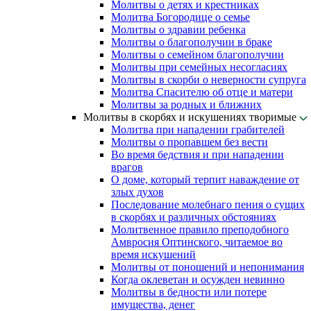
Молитвы о детях и крестниках
Молитва Богородице о семье
Молитвы о здравии ребенка
Молитвы о благополучии в браке
Молитвы о семейном благополучии
Молитвы при семейных несогласиях
Молитвы в скорби о неверности супруга
Молитва Спасителю об отце и матери
Молитвы за родных и ближних
Молитвы в скорбях и искушениях творимые
Молитва при нападении грабителей
Молитвы о пропавшем без вести
Во время бедствия и при нападении
врагов
О доме, который терпит наваждение от
злых духов
Последование молебнаго пения о сущих
в скорбях и различных обстояниях
Молитвенное правило преподобного
Амвросия Оптинского, читаемое во
время искушений
Молитвы от поношений и непонимания
Когда оклеветан и осужден невинно
Молитвы в бедности или потере
имущества, денег