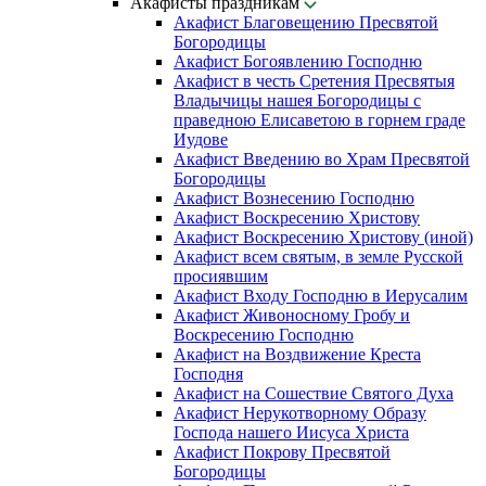
Акафисты праздникам
Акафист Благовещению Пресвятой
Богородицы
Акафист Богоявлению Господню
Акафист в честь Сретения Пресвятыя
Владычицы нашея Богородицы с
праведною Елисаветою в горнем граде
Иудове
Акафист Введению во Храм Пресвятой
Богородицы
Акафист Вознесению Господню
Акафист Воскресению Христову
Акафист Воскресению Христову (иной)
Акафист всем святым, в земле Русской
просиявшим
Акафист Входу Господню в Иерусалим
Акафист Живоносному Гробу и
Воскресению Господню
Акафист на Воздвижение Креста
Господня
Акафист на Сошествие Святого Духа
Акафист Нерукотворному Образу
Господа нашего Иисуса Христа
Акафист Покрову Пресвятой
Богородицы