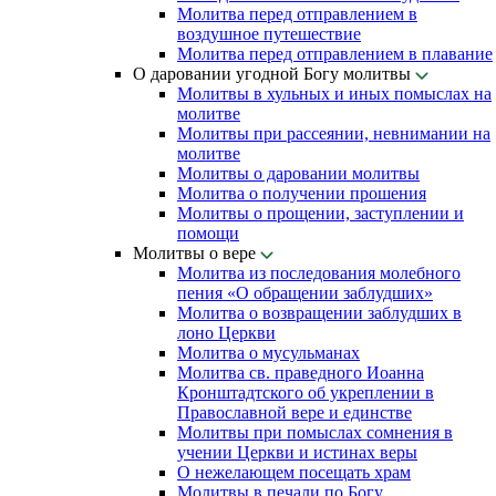
Молитва перед отправлением в
воздушное путешествие
Молитва перед отправлением в плавание
О даровании угодной Богу молитвы
Молитвы в хульных и иных помыслах на
молитве
Молитвы при рассеянии, невнимании на
молитве
Молитвы о даровании молитвы
Молитва о получении прошения
Молитвы о прощении, заступлении и
помощи
Молитвы о вере
Молитва из последования молебного
пения «О обращении заблудших»
Молитва о возвращении заблудших в
лоно Церкви
Молитва о мусульманах
Молитва св. праведного Иоанна
Кронштадтского об укреплении в
Православной вере и единстве
Молитвы при помыслах сомнения в
учении Церкви и истинах веры
О нежелающем посещать храм
Молитвы в печали по Богу