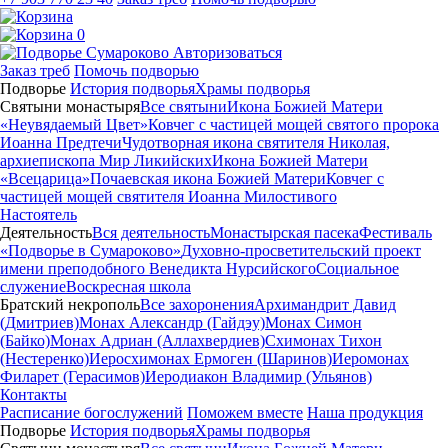
0
Авторизоваться
Заказ треб
Помочь подворью
Подворье
История подворья
Храмы подворья
Святыни монастыря
Все святыни
Икона Божией Матери
«Неувядаемый Цвет»
Ковчег с частицей мощей святого пророка
Иоанна Предтечи
Чудотворная икона святителя Николая,
архиепископа Мир Ликийских
Икона Божией Матери
«Всецарица»
Почаевская икона Божией Матери
Ковчег с
частицей мощей святителя Иоанна Милостивого
Настоятель
Деятельность
Вся деятельность
Монастырская пасека
Фестиваль
«Подворье в Сумароково»
Духовно-просветительский проект
имени преподобного Венедикта Нурсийского
Социальное
служение
Воскресная школа
Братский некрополь
Все захоронения
Архимандрит Давид
(Дмитриев)
Монах Александр (Гайдэу)
Монах Симон
(Байко)
Монах Адриан (Аллахвердиев)
Схимонах Тихон
(Нестеренко)
Иеросхимонах Ермоген (Шаринов)
Иеромонах
Филарет (Герасимов)
Иеродиакон Владимир (Ульянов)
Контакты
Расписание богослужений
Поможем вместе
Наша продукция
Подворье
История подворья
Храмы подворья