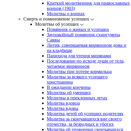
Краткий молитвенник для православных
воинов (1903)
Молитвы о воинах
Смерть и поминовение усопших
Молитвы об усопших
Помянник о живых и усопших
Заупокойный помянник схиигумена
Саввы
Лития, совершаемая мирянином дома и
на кладбище
Панихида для чтения мирянами
Последование по исходе души от тела,
читаемое мирянином
Молитвы при потере кормильца
Молитвы за всякого усопшего
христианина
В ожидании кончины
Молитвы об умерших
Молитвы в преклонных летах
Молитва вдовца
Молитва вдовы
Молитва детей об усопших родителях
Молитва за скончавшихся вне своего
отечества, за безродных и убогих
Молитва об упокоении скончавшихся