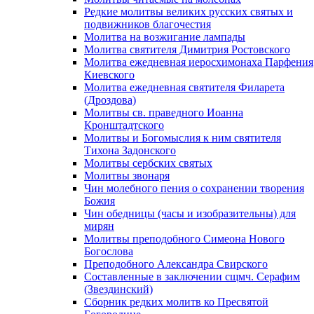
Редкие молитвы великих русских святых и
подвижников благочестия
Молитва на возжигание лампады
Молитва святителя Димитрия Ростовского
Молитва ежедневная иеросхимонаха Парфения
Киевского
Молитва ежедневная святителя Филарета
(Дроздова)
Молитвы св. праведного Иоанна
Кронштадтского
Молитвы и Богомыслия к ним святителя
Тихона Задонского
Молитвы сербских святых
Молитвы звонаря
Чин молебного пения о сохранении творения
Божия
Чин обедницы (часы и изобразительны) для
мирян
Молитвы преподобного Симеона Нового
Богослова
Преподобного Александра Свирского
Составленные в заключении сщмч. Серафим
(Звездинский)
Сборник редких молитв ко Пресвятой