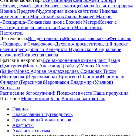
Святыни монастыря
Все святыни
Икона Божией Матери
«Неувядаемый Цвет»
Ковчег с частицей мощей святого пророка
Иоанна Предтечи
Чудотворная икона святителя Николая,
архиепископа Мир Ликийских
Икона Божией Матери
«Всецарица»
Почаевская икона Божией Матери
Ковчег с
частицей мощей святителя Иоанна Милостивого
Настоятель
Деятельность
Вся деятельность
Монастырская пасека
Фестиваль
«Подворье в Сумароково»
Духовно-просветительский проект
имени преподобного Венедикта Нурсийского
Социальное
служение
Воскресная школа
Братский некрополь
Все захоронения
Архимандрит Давид
(Дмитриев)
Монах Александр (Гайдэу)
Монах Симон
(Байко)
Монах Адриан (Аллахвердиев)
Схимонах Тихон
(Нестеренко)
Иеросхимонах Ермоген (Шаринов)
Иеромонах
Филарет (Герасимов)
Иеродиакон Владимир (Ульянов)
Контакты
Расписание богослужений
Поможем вместе
Наша продукция
Полезное
Молитвослов
Блог
Вопросы настоятелю
Главная
Православный путеводитель
Православный молитвослов
Акафисты
Акафисты святым