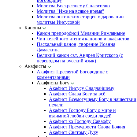
Богородице
Молитва Воскресшему Спасителю
Молитва "Иже на всякое время"
Молитва оптинских старцев о даровании
молитвы Иисусовой
Каноны
Канон преподобной Мелании Римляныне
Чин келейного чтения канонов и акафистов
Пасхальный канон, творение Иоанна
Дамаскина
Великий канон свт. Андрея Критского (с
переводом на русский язык)
Акафисты
Акафист Пресвятой Богородице с
комментариями
Акафисты Богу
Акафист Иисусу Сладчайшему
Акафист Слава Богу за всё
Акафист Всемогущему Богу в нашествии
печали
Акафист Господу Богу о мире и
взаимной любви среди людей
Акафист ко Господу Саваофу
Акафист Премудрости Слова Божия
Акафист Святому Духу