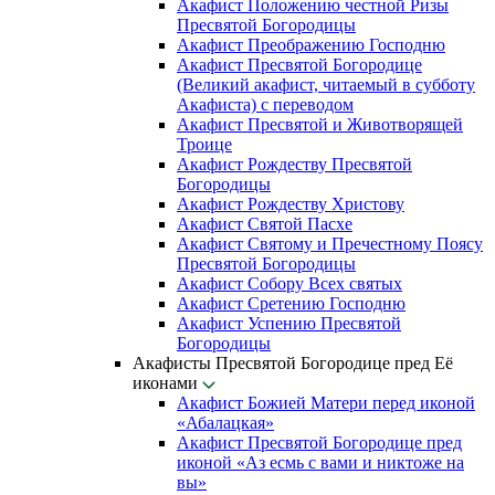
Акафист Положению честной Ризы
Пресвятой Богородицы
Акафист Преображению Господню
Акафист Пресвятой Богородице
(Великий акафист, читаемый в субботу
Акафиста) с переводом
Акафист Пресвятой и Животворящей
Троице
Акафист Рождеству Пресвятой
Богородицы
Акафист Рождеству Христову
Акафист Святой Пасхе
Акафист Святому и Пречестному Поясу
Пресвятой Богородицы
Акафист Собору Всех святых
Акафист Сретению Господню
Акафист Успению Пресвятой
Богородицы
Акафисты Пресвятой Богородице пред Её
иконами
Акафист Божией Матери перед иконой
«Абалацкая»
Акафист Пресвятой Богородице пред
иконой «Аз есмь с вами и никтоже на
вы»