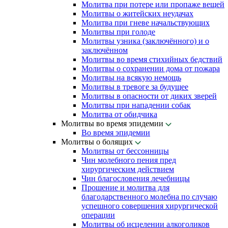
Молитва при потере или пропаже вещей
Молитвы о житейских неудачах
Молитва при гневе начальствующих
Молитвы при голоде
Молитвы узника (заключённого) и о
заключённом
Молитвы во время стихийных бедствий
Молитвы о сохранении дома от пожара
Молитвы на всякую немощь
Молитвы в тревоге за будущее
Молитвы в опасности от диких зверей
Молитвы при нападении собак
Молитва от обидчика
Молитвы во время эпидемии
Во время эпидемии
Молитвы о болящих
Молитвы от бессонницы
Чин молебного пения пред
хирургическим действием
Чин благословения лечебницы
Прошение и молитва для
благодарственного молебна по случаю
успешного совершения хирургической
операции
Молитвы об исцелении алкоголиков