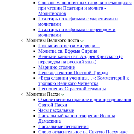
Словарь малопонятных слов, встречающихся
при чтении Псалтири и молитв -
Молитвослов
Псалтирь по кафизмам с ударениями и
молитвами
Псалтирь по кафизмам с переводом и
молитвами
Молитвы Великого поста
Покаяния отверзи ми двери…
Молитва св. Ефрема Сирина
Великий канон свт. Андрея Критского (с
переводом на русский язык)
Мариино стояние
Перевод текстов Постной Триоди
«Егда славнии ученицы…»: Комментарий к
тропарю Великого Четвертка
Песнопения Страстной седмицы
Молитвы Пасхи
О молитвенном правиле в дни празднования
Святой Пасхи
Часы пасхальные
Пасхальный канон, творение Иоанна
Дамаскина
Пасхальные песнопения
Слово огласительное на Святую Пасху иже