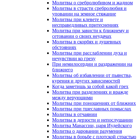
Молитвы о сребролюбивом и жадном
Молитвы в страсти сребролюбия и
уповании на земное стяжание
Молитвы при клевете и
несправедливых притеснениях
Молитва при зависти к ближнему и
сетовании о своих неудачах
Молитвы в скорбях и душевных
обстояниях
Молитвы при расслаблении духа и
нечувствии ко греху
При немилосердии и раздражении на
ближнего
Молитвы об избавлении от пьянства,
курения и других зависимостей
Когда заметишь за собой какой грех
Молитва при разделениях и вражде
между верующими
Молитвы при поношениях от ближних
Молитвы при тщеславных помыслах
Молитвы в отчаянии
Молитвы в дерзости и непослушании
Молитва Манассии, царя Иудейского
Молитва о даровании разумения
Молитвы в борьбе с плотской страстью