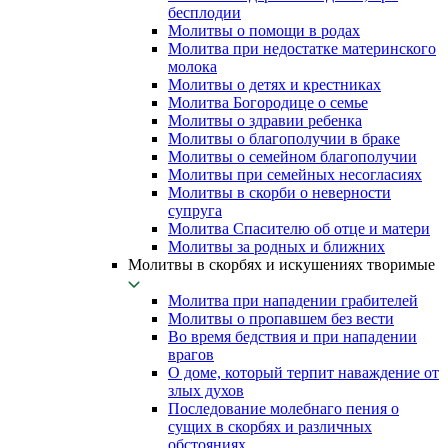
бесплодии
Молитвы о помощи в родах
Молитва при недостатке материнского
молока
Молитвы о детях и крестниках
Молитва Богородице о семье
Молитвы о здравии ребенка
Молитвы о благополучии в браке
Молитвы о семейном благополучии
Молитвы при семейных несогласиях
Молитвы в скорби о неверности
супруга
Молитва Спасителю об отце и матери
Молитвы за родных и ближних
Молитвы в скорбях и искушениях творимые
Молитва при нападении грабителей
Молитвы о пропавшем без вести
Во время бедствия и при нападении
врагов
О доме, который терпит наваждение от
злых духов
Последование молебнаго пения о
сущих в скорбях и различных
обстояниях