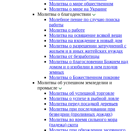
Молитвы о мире общественном
Молитвы о мире на Украине
Молитвы о благоденствии
Молебное пение по случаю поиска
работы
Молитва о работе
Молитва на освящение всякой вещи
Молитва на вхождение в новый дом
Молитвы о разрешении затруднений с
жильем и в иных житейских нуждах
Молитва от безработицы
Молитвы о благословении Божием над
домом и о изобилии в нем плодов
земных
Молитвы о Божественном покрове
Молитвы об успешном земледелии и
промысле
Молитвы об успешной торговле
Молитвы о успехе в рыбной ловле
Молитва перед посадкой деревьев
Молитвы при последовании при
безведрии (проливных дождях)
Молитвы во время сильного мора
(падежа) скота
Молитвы при обхождении засеянного