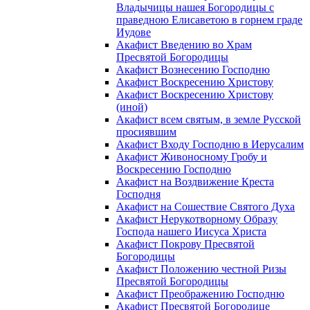
Владычицы нашея Богородицы с
праведною Елисаветою в горнем граде
Иудове
Акафист Введению во Храм
Пресвятой Богородицы
Акафист Вознесению Господню
Акафист Воскресению Христову
Акафист Воскресению Христову
(иной)
Акафист всем святым, в земле Русской
просиявшим
Акафист Входу Господню в Иерусалим
Акафист Живоносному Гробу и
Воскресению Господню
Акафист на Воздвижение Креста
Господня
Акафист на Сошествие Святого Духа
Акафист Нерукотворному Образу
Господа нашего Иисуса Христа
Акафист Покрову Пресвятой
Богородицы
Акафист Положению честной Ризы
Пресвятой Богородицы
Акафист Преображению Господню
Акафист Пресвятой Богородице