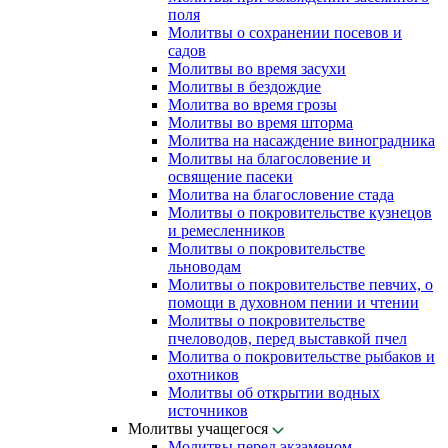
поля
Молитвы о сохранении посевов и
садов
Молитвы во время засухи
Молитвы в бездождие
Молитва во время грозы
Молитвы во время шторма
Молитва на насаждение виноградника
Молитвы на благословение и
освящение пасеки
Молитва на благословение стада
Молитвы о покровительстве кузнецов
и ремесленников
Молитвы о покровительстве
льноводам
Молитвы о покровительстве певчих, о
помощи в духовном пении и чтении
Молитвы о покровительстве
пчеловодов, перед выставкой пчел
Молитва о покровительстве рыбаков и
охотников
Молитвы об открытии водных
источников
Молитвы учащегося
Молитвы перед экзаменом