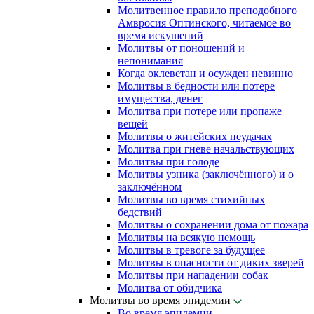
Молитвенное правило преподобного
Амвросия Оптинского, читаемое во
время искушений
Молитвы от поношений и
непонимания
Когда оклеветан и осужден невинно
Молитвы в бедности или потере
имущества, денег
Молитва при потере или пропаже
вещей
Молитвы о житейских неудачах
Молитва при гневе начальствующих
Молитвы при голоде
Молитвы узника (заключённого) и о
заключённом
Молитвы во время стихийных
бедствий
Молитвы о сохранении дома от пожара
Молитвы на всякую немощь
Молитвы в тревоге за будущее
Молитвы в опасности от диких зверей
Молитвы при нападении собак
Молитва от обидчика
Молитвы во время эпидемии
Во время эпидемии