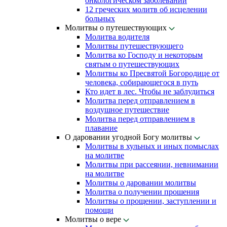
онкологическом заболевании
12 греческих молитв об исцелении
больных
Молитвы о путешествующих
Молитва водителя
Молитвы путешествующего
Молитва ко Господу и некоторым
святым о путешествующих
Молитвы ко Пресвятой Богородице от
человека, собирающегося в путь
Кто идет в лес. Чтобы не заблудиться
Молитва перед отправлением в
воздушное путешествие
Молитва перед отправлением в
плавание
О даровании угодной Богу молитвы
Молитвы в хульных и иных помыслах
на молитве
Молитвы при рассеянии, невнимании
на молитве
Молитвы о даровании молитвы
Молитва о получении прошения
Молитвы о прощении, заступлении и
помощи
Молитвы о вере