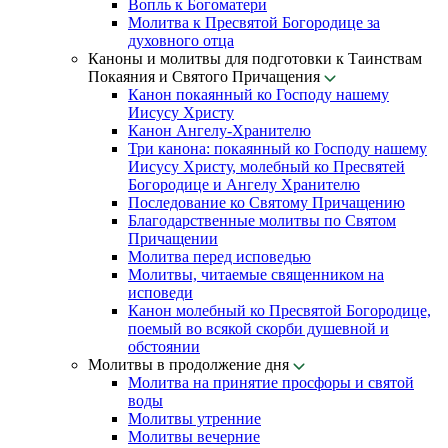
Вопль к Богоматери
Молитва к Пресвятой Богородице за
духовного отца
Каноны и молитвы для подготовки к Таинствам
Покаяния и Святого Причащения
Канон покаянный ко Господу нашему
Иисусу Христу
Канон Ангелу-Хранителю
Три канона: покаянный ко Господу нашему
Иисусу Христу, молебный ко Пресвятей
Богородице и Ангелу Хранителю
Последование ко Святому Причащению
Благодарственные молитвы по Святом
Причащении
Молитва перед исповедью
Молитвы, читаемые священником на
исповеди
Канон молебный ко Пресвятой Богородице,
поемый во всякой скорби душевной и
обстоянии
Молитвы в продолжение дня
Молитва на принятие просфоры и святой
воды
Молитвы утренние
Молитвы вечерние