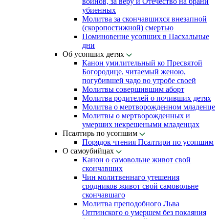
воинов, за веру и Отечество на брани
убиенных
Молитва за скончавшихся внезапной
(скоропостижной) смертью
Поминовение усопших в Пасхальные
дни
Об усопших детях
Канон умилительный ко Пресвятой
Богородице, читаемый женою,
погубившей чадо во утробе своей
Молитвы совершившим аборт
Молитва родителей о почивших детях
Молитва о мертворожденном младенце
Молитвы о мертворожденных и
умерших некрещеными младенцах
Псалтирь по усопшим
Порядок чтения Псалтири по усопшим
О самоубийцах
Канон о самовольне живот свой
скончавших
Чин молитвеннаго утешения
сродников живот свой самовольне
скончавшаго
Молитва преподобного Льва
Оптинского о умершем без покаяния