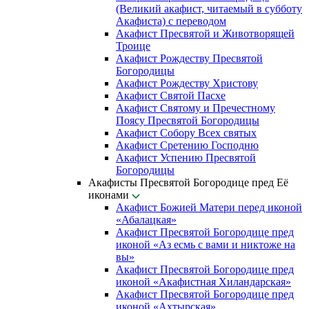
(Великий акафист, читаемый в субботу
Акафиста) с переводом
Акафист Пресвятой и Животворящей
Троице
Акафист Рождеству Пресвятой
Богородицы
Акафист Рождеству Христову
Акафист Святой Пасхе
Акафист Святому и Пречестному
Поясу Пресвятой Богородицы
Акафист Собору Всех святых
Акафист Сретению Господню
Акафист Успению Пресвятой
Богородицы
Акафисты Пресвятой Богородице пред Её
иконами
Акафист Божией Матери перед иконой
«Абалацкая»
Акафист Пресвятой Богородице пред
иконой «Аз есмь с вами и никтоже на
вы»
Акафист Пресвятой Богородице пред
иконой «Акафистная Хиландарская»
Акафист Пресвятой Богородице пред
иконой «Ахтырская»