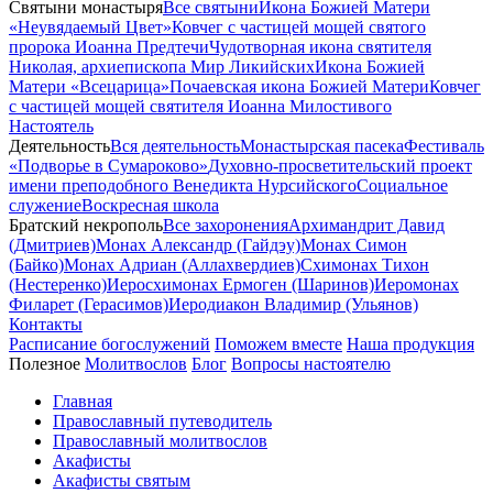
Святыни монастыря
Все святыни
Икона Божией Матери
«Неувядаемый Цвет»
Ковчег с частицей мощей святого
пророка Иоанна Предтечи
Чудотворная икона святителя
Николая, архиепископа Мир Ликийских
Икона Божией
Матери «Всецарица»
Почаевская икона Божией Матери
Ковчег
с частицей мощей святителя Иоанна Милостивого
Настоятель
Деятельность
Вся деятельность
Монастырская пасека
Фестиваль
«Подворье в Сумароково»
Духовно-просветительский проект
имени преподобного Венедикта Нурсийского
Социальное
служение
Воскресная школа
Братский некрополь
Все захоронения
Архимандрит Давид
(Дмитриев)
Монах Александр (Гайдэу)
Монах Симон
(Байко)
Монах Адриан (Аллахвердиев)
Схимонах Тихон
(Нестеренко)
Иеросхимонах Ермоген (Шаринов)
Иеромонах
Филарет (Герасимов)
Иеродиакон Владимир (Ульянов)
Контакты
Расписание богослужений
Поможем вместе
Наша продукция
Полезное
Молитвослов
Блог
Вопросы настоятелю
Главная
Православный путеводитель
Православный молитвослов
Акафисты
Акафисты святым