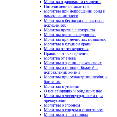
Молитва о даровании смирения
Пяточисленные молитвы
Молитвы при непрощении обид и
памятовании злого
Молитвы в бесовских напастях и
искушениях
Молитва против антихриста
Молитвы против колдовства
Молитвы при нечистых помыслах
Молитвы в блудной брани
Молитва от осквернения
Правило от осквернения
Молитва от гнева
Молитвы о зрении грехов своих
Молитвы о помощи Божией в
исправлении жизни
Молитвы при охлаждении любви к
ближним
Молитвы в унынии
О ненавидящих и обидящих нас
Молитвы о чревоугоднике и при
чревоугодии
Молитвы о злобном
Молитвы о гордом и строптивом
Молитвы о завистливом