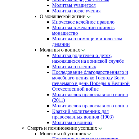
Молитвы учащегося
Молитва после учения
О монашеской жизни
Иноческое келейное правило
Молитвы в желании принять
монашество
Молитвы о помощи в иноческом
делании
Молитвы о воинах
Молитва родителей о детях,
находящихся на воинской службе
Молитвы о пленных
Последование благодарственнаго и
молебнаго пения ко Господу Богу,
певаемаго в день Победы в Великой
Отечественной войне
Молитвослов православного воина
(2011)
Молитвослов православного воина
Краткий молитвенник для
православных воинов (1903)
Молитвы о воинах
Смерть и поминовение усопших
Молитвы об усопших