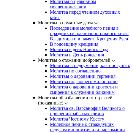
Молитвы о церковном
священноначалии
Молитва перед чтением духовных
книг
Молитвы в памятные даты
Последование молебного пения в
праздник св. равноапостольного князя
Владимира и в память Крещения Руси
В годовщину крещения
Молитва в день Нового года
Молитва в День рождения
Молитвы о стяжании добродетелей
Молитвы в недоумении, как поступить
Молитва по соглашению
Молитвы о даровании терпения
Молитва подающего милостыню
Молитва о даровании кротости и
смирения в служении ближним
Молитвы об избавлении от страстей
(покаянные)
Молитва св. Варсанофия Великого о
прощении забытых грехов
Молитва Честному Кресту
Молебное пение о страждущих
недугом винопития или наркомании