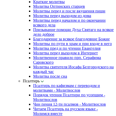
Краткие молитвы
Молитва Оптинских старцев
Молитвы перед и после вкушения пищи
Молитва перед выходом из дома
Молитвы перед началом и по окончании
всякого дела
Призывание помощи Духа Святаго на всякое
дело доброе
Благодарение за всякое благодеяние Божие
Молитвы по пути в храм и при входе в него
Молитва пред и по чтении Евангелия
Молитва перед выходом в Интернет
Молитвенное правило прп. Серафима
Саровского
Молитва святителя Иосафа Белгородского на
каждый час
Молитва после сна
Псалтирь
Псалтирь по кафизмам с переводом и
молитвами - Молитвослов
Порядок чтения Псалтири по усопшим -
Молитвослов
Чин пения 12-ти псалмов - Молитвослов
Читаем Псалтирь на русском языке -
Молимся вместе