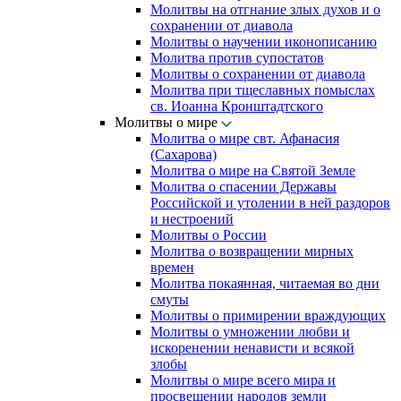
Молитвы на отгнание злых духов и о
сохранении от диавола
Молитвы о научении иконописанию
Молитва против супостатов
Молитвы о сохранении от диавола
Молитва при тщеславных помыслах
св. Иоанна Кронштадтского
Молитвы о мире
Молитва о мире свт. Афанасия
(Сахарова)
Молитва о мире на Святой Земле
Молитва о спасении Державы
Российской и утолении в ней раздоров
и нестроений
Молитвы о России
Молитва о возвращении мирных
времен
Молитва покаянная, читаемая во дни
смуты
Молитвы о примирении враждующих
Молитвы о умножении любви и
искоренении ненависти и всякой
злобы
Молитвы о мире всего мира и
просвещении народов земли