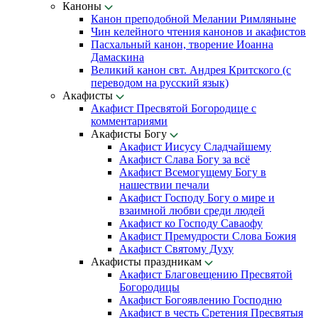
Каноны
Канон преподобной Мелании Римляныне
Чин келейного чтения канонов и акафистов
Пасхальный канон, творение Иоанна
Дамаскина
Великий канон свт. Андрея Критского (с
переводом на русский язык)
Акафисты
Акафист Пресвятой Богородице с
комментариями
Акафисты Богу
Акафист Иисусу Сладчайшему
Акафист Слава Богу за всё
Акафист Всемогущему Богу в
нашествии печали
Акафист Господу Богу о мире и
взаимной любви среди людей
Акафист ко Господу Саваофу
Акафист Премудрости Слова Божия
Акафист Святому Духу
Акафисты праздникам
Акафист Благовещению Пресвятой
Богородицы
Акафист Богоявлению Господню
Акафист в честь Сретения Пресвятыя