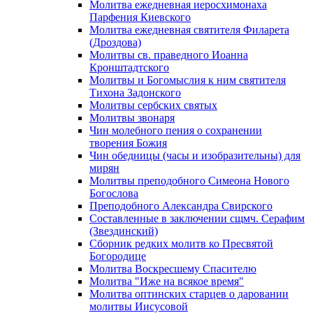
Молитва ежедневная иеросхимонаха
Парфения Киевского
Молитва ежедневная святителя Филарета
(Дроздова)
Молитвы св. праведного Иоанна
Кронштадтского
Молитвы и Богомыслия к ним святителя
Тихона Задонского
Молитвы сербских святых
Молитвы звонаря
Чин молебного пения о сохранении
творения Божия
Чин обедницы (часы и изобразительны) для
мирян
Молитвы преподобного Симеона Нового
Богослова
Преподобного Александра Свирского
Составленные в заключении сщмч. Серафим
(Звездинский)
Сборник редких молитв ко Пресвятой
Богородице
Молитва Воскресшему Спасителю
Молитва "Иже на всякое время"
Молитва оптинских старцев о даровании
молитвы Иисусовой