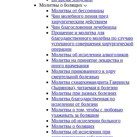
Молитвы о болящих
Молитвы от бессонницы
Чин молебного пения пред
хирургическим действием
Чин благословения лечебницы
Прошение и молитва для
благодарственного молебна по случаю
успешного совершения хирургической
операции
Молитвы об исцелении алкоголиков
Молитва на принятие лекарства и
иного врачевания
Молитва прикованного к одру
смертельной болезнью
Молитва схиархимандрита Гавриила
(Зырянова), читаемая в болезни
Молитвы при разных болезнях
Молитва благодарственная по
исцелении от болезни
Молитвы о том, чтобы с любовью
ухаживать за болящим
Молитва об исцелении больного
Молитвы о болящих
Молитвы об исцелении при