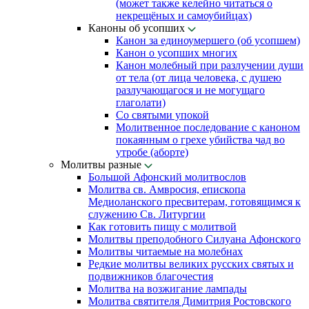
(может также келейно читаться о
некрещёных и самоубийцах)
Каноны об усопших
Канон за единоумершего (об усопшем)
Канон о усопших многих
Канон молебный при разлучении души
от тела (от лица человека, с душею
разлучающагося и не могущаго
глаголати)
Со святыми упокой
Молитвенное последование с каноном
покаянным о грехе убийства чад во
утробе (аборте)
Молитвы разные
Большой Афонский молитвослов
Молитва св. Амвросия, епископа
Медиоланского пресвитерам, готовящимся к
служению Св. Литургии
Как готовить пищу с молитвой
Молитвы преподобного Силуана Афонского
Молитвы читаемые на молебнах
Редкие молитвы великих русских святых и
подвижников благочестия
Молитва на возжигание лампады
Молитва святителя Димитрия Ростовского