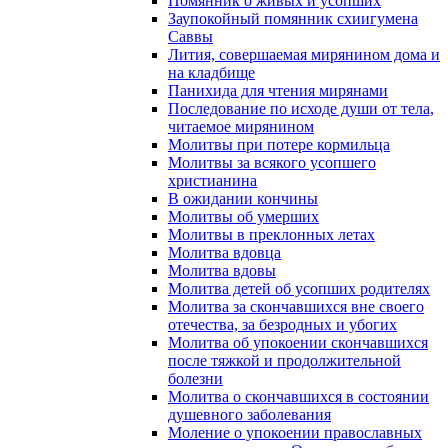
Помянник о живых и усопших
Заупокойный помянник схиигумена
Саввы
Лития, совершаемая мирянином дома и
на кладбище
Панихида для чтения мирянами
Последование по исходе души от тела,
читаемое мирянином
Молитвы при потере кормильца
Молитвы за всякого усопшего
христианина
В ожидании кончины
Молитвы об умерших
Молитвы в преклонных летах
Молитва вдовца
Молитва вдовы
Молитва детей об усопших родителях
Молитва за скончавшихся вне своего
отечества, за безродных и убогих
Молитва об упокоении скончавшихся
после тяжкой и продолжительной
болезни
Молитва о скончавшихся в состоянии
душевного заболевания
Моление о упокоении православных