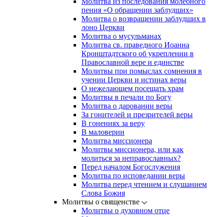
Молитва из последования молебного
пения «О обращении заблудших»
Молитва о возвращении заблудших в
лоно Церкви
Молитва о мусульманах
Молитва св. праведного Иоанна
Кронштадтского об укреплении в
Православной вере и единстве
Молитвы при помыслах сомнения в
учении Церкви и истинах веры
О нежелающем посещать храм
Молитвы в печали по Богу
Молитва о даровании веры
За гонителей и презрителей веры
В гонениях за веру
В маловерии
Молитва миссионера
Молитвы миссионера, или как
молиться за неправославных?
Перед началом Богослужения
Молитва по исповедании веры
Молитва перед чтением и слушанием
Слова Божия
Молитвы о священстве
Молитвы о духовном отце