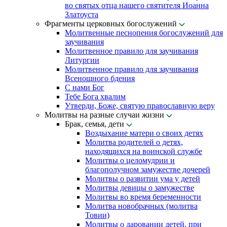
во святых отца нашего святителя Иоанна
Златоуста
Фрагменты церковных богослужений
Молитвенные песнопения богослужений для
заучивания
Молитвенное правило для заучивания
Литургии
Молитвенное правило для заучивания
Всенощного бдения
С нами Бог
Тебе Бога хвалим
Утверди, Боже, святую православную веру
Молитвы на разные случаи жизни
Брак, семья, дети
Воздыхание матери о своих детях
Молитва родителей о детях,
находящихся на воинской службе
Молитвы о целомудрии и
благополучном замужестве дочерей
Молитвы о развитии ума у детей
Молитвы девицы о замужестве
Молитвы во время беременности
Молитва новобрачных (молитва
Товии)
Молитвы о даровании детей, при