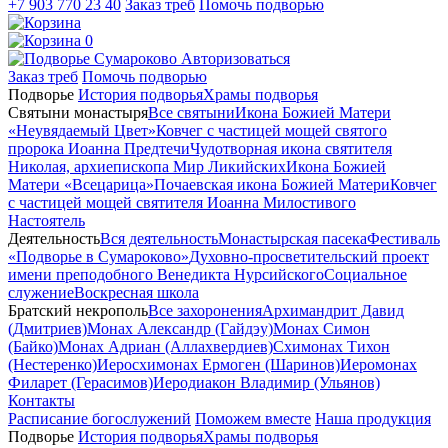
+7 903 770 23 40
Заказ треб
Помочь подворью
0
Авторизоваться
Заказ треб
Помочь подворью
Подворье
История подворья
Храмы подворья
Святыни монастыря
Все святыни
Икона Божией Матери
«Неувядаемый Цвет»
Ковчег с частицей мощей святого
пророка Иоанна Предтечи
Чудотворная икона святителя
Николая, архиепископа Мир Ликийских
Икона Божией
Матери «Всецарица»
Почаевская икона Божией Матери
Ковчег
с частицей мощей святителя Иоанна Милостивого
Настоятель
Деятельность
Вся деятельность
Монастырская пасека
Фестиваль
«Подворье в Сумароково»
Духовно-просветительский проект
имени преподобного Венедикта Нурсийского
Социальное
служение
Воскресная школа
Братский некрополь
Все захоронения
Архимандрит Давид
(Дмитриев)
Монах Александр (Гайдэу)
Монах Симон
(Байко)
Монах Адриан (Аллахвердиев)
Схимонах Тихон
(Нестеренко)
Иеросхимонах Ермоген (Шаринов)
Иеромонах
Филарет (Герасимов)
Иеродиакон Владимир (Ульянов)
Контакты
Расписание богослужений
Поможем вместе
Наша продукция
Подворье
История подворья
Храмы подворья