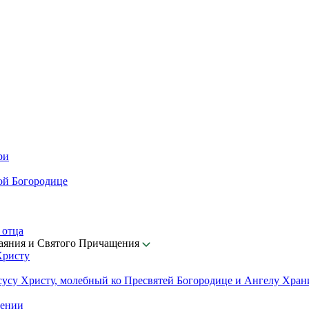
ри
ой Богородице
 отца
каяния и Святого Причащения
Христу
сусу Христу, молебный ко Пресвятей Богородице и Ангелу Хра
щении