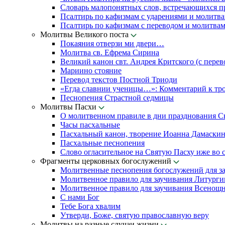
Словарь малопонятных слов, встречающихся п
Псалтирь по кафизмам с ударениями и молитв
Псалтирь по кафизмам с переводом и молитва
Молитвы Великого поста
Покаяния отверзи ми двери…
Молитва св. Ефрема Сирина
Великий канон свт. Андрея Критского (с перев
Мариино стояние
Перевод текстов Постной Триоди
«Егда славнии ученицы…»: Комментарий к тр
Песнопения Страстной седмицы
Молитвы Пасхи
О молитвенном правиле в дни празднования С
Часы пасхальные
Пасхальный канон, творение Иоанна Дамаски
Пасхальные песнопения
Слово огласительное на Святую Пасху иже во с
Фрагменты церковных богослужений
Молитвенные песнопения богослужений для з
Молитвенное правило для заучивания Литурги
Молитвенное правило для заучивания Всенощн
С нами Бог
Тебе Бога хвалим
Утверди, Боже, святую православную веру
Молитвы на разные случаи жизни