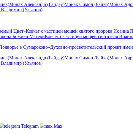
иев)
Монах Александр (Гайдэу)
Монах Симон (Байко)
Монах Адри
 Владимир (Ульянов)
аемый Цвет»
Ковчег с частицей мощей святого пророка Иоанна 
 икона Божией Матери
Ковчег с частицей мощей святителя Иоан
Подворье в Сумароково»
Духовно-просветительский проект име
иев)
Монах Александр (Гайдэу)
Монах Симон (Байко)
Монах Адри
 Владимир (Ульянов)
Telegram
Max