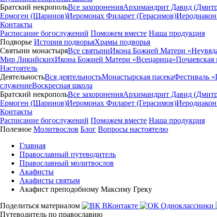
Братский некрополь
Все захоронения
Архимандрит Давид (Дмитр
Ермоген (Шаринов)
Иеромонах Филарет (Герасимов)
Иеродиакон
Контакты
Расписание богослужений
Поможем вместе
Наша продукция
Подворье
История подворья
Храмы подворья
Святыни монастыря
Все святыни
Икона Божией Матери «Неувяд
Мир Ликийских
Икона Божией Матери «Всецарица»
Почаевская
Настоятель
Деятельность
Вся деятельность
Монастырская пасека
Фестиваль «
служение
Воскресная школа
Братский некрополь
Все захоронения
Архимандрит Давид (Дмитр
Ермоген (Шаринов)
Иеромонах Филарет (Герасимов)
Иеродиакон
Контакты
Расписание богослужений
Поможем вместе
Наша продукция
Полезное
Молитвослов
Блог
Вопросы настоятелю
Главная
Православный путеводитель
Православный молитвослов
Акафисты
Акафисты святым
Акафист преподобному Максиму Греку
Поделиться материалом
ВКонтакте
Одноклассники
Путеводитель по православию