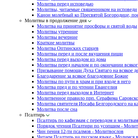
Молитва перед исповедью
Молитвы, читаемые священником на исповеди
Канон молебный ко Пресвятой Богородице, по
Молитвы в продолжение дня
Молитва на принятие просфоры и святой воды
Молитвы утренние
Молитвы вечерние
Краткие молитвы
Молитва Оптинских старцев
Молитвы перед и после вкушения пищи
Молитва перед выходом из дома
Молитвы перед началом и по окончании всяког
Призывание помощи Духа Святаго на всякое д
Благодарение за всякое благодеяние Божие
Молитвы по пути в храм и при входе в него
Молитва пред и по чтении Евангелия
Молитва перед выходом в Интернет
Молитвенное правило прп. Серафима Саровск
Молитва святителя Иосафа Белгородского на к
Молитва после сна
Псалтирь
Псалтирь по кафизмам с переводом и молитва
Порядок чтения Псалтири по усопшим - Моли
Чин пения 12-ти псалмов - Молитвослов
Читаем Псалтирь на русском языке - Молимся 