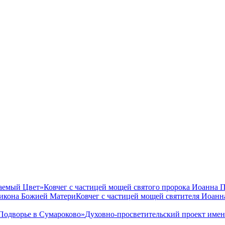
аемый Цвет»
Ковчег с частицей мощей святого пророка Иоанна 
 икона Божией Матери
Ковчег с частицей мощей святителя Иоан
Подворье в Сумароково»
Духовно-просветительский проект име