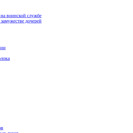
 на воинской службе
замужестве дочерей
дии
олока
ов