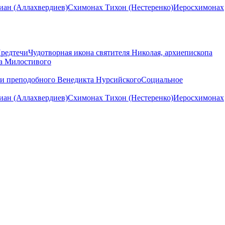
ан (Аллахвердиев)
Схимонах Тихон (Нестеренко)
Иеросхимонах
Предтечи
Чудотворная икона святителя Николая, архиепископа
на Милостивого
ни преподобного Венедикта Нурсийского
Социальное
ан (Аллахвердиев)
Схимонах Тихон (Нестеренко)
Иеросхимонах