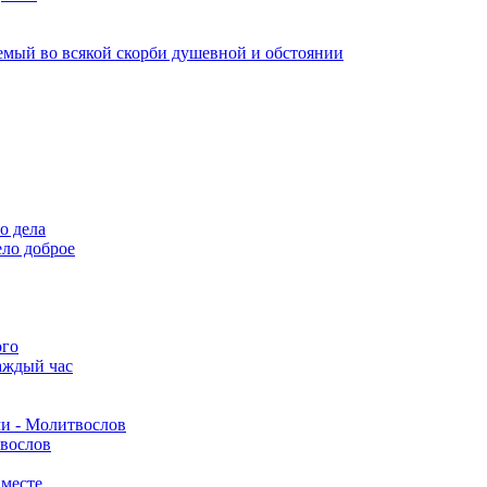
емый во всякой скорби душевной и обстоянии
о дела
ело доброе
ого
аждый час
ми - Молитвослов
твослов
вместе