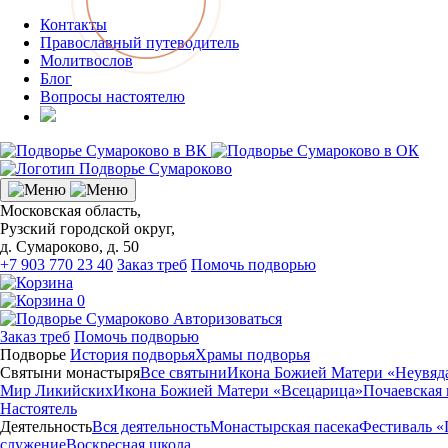
Контакты
Православный путеводитель
Молитвослов
Блог
Вопросы настоятелю
Московская область,
Рузский городской округ,
д. Сумароково, д. 50
+7 903 770 23 40
Заказ треб
Помочь подворью
0
Авторизоваться
Заказ треб
Помочь подворью
Подворье
История подворья
Храмы подворья
Святыни монастыря
Все святыни
Икона Божией Матери «Неувяд
Мир Ликийских
Икона Божией Матери «Всецарица»
Почаевская
Настоятель
Деятельность
Вся деятельность
Монастырская пасека
Фестиваль «
служение
Воскресная школа