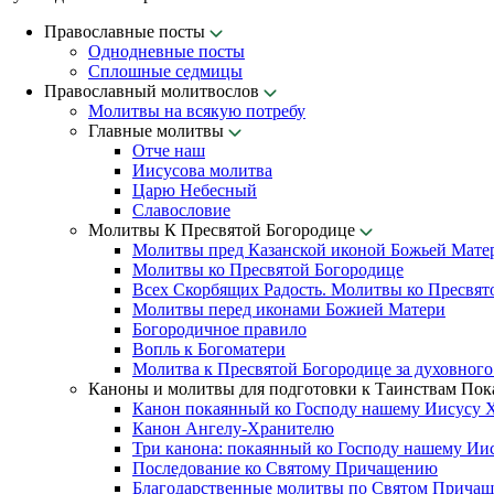
Православные посты
Однодневные посты
Сплошные седмицы
Православный молитвослов
Молитвы на всякую потребу
Главные молитвы
Отче наш
Иисусова молитва
Царю Небесный
Славословие
Молитвы К Пресвятой Богородице
Молитвы пред Казанской иконой Божьей Мате
Молитвы ко Пресвятой Богородице
Всех Скорбящих Радость. Молитвы ко Пресвят
Молитвы перед иконами Божией Матери
Богородичное правило
Вопль к Богоматери
Молитва к Пресвятой Богородице за духовного
Каноны и молитвы для подготовки к Таинствам По
Канон покаянный ко Господу нашему Иисусу 
Канон Ангелу-Хранителю
Три канона: покаянный ко Господу нашему Ии
Последование ко Святому Причащению
Благодарственные молитвы по Святом Прича