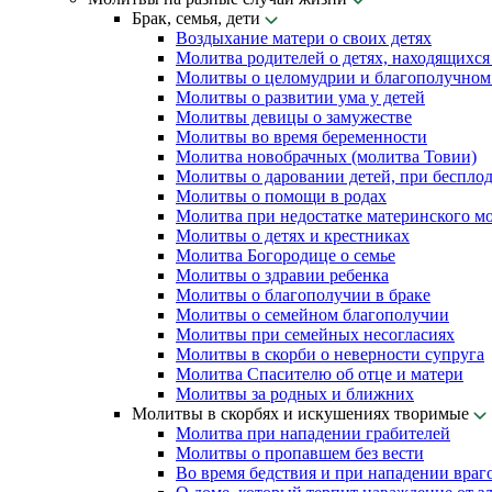
Брак, семья, дети
Воздыхание матери о своих детях
Молитва родителей о детях, находящихся
Молитвы о целомудрии и благополучном 
Молитвы о развитии ума у детей
Молитвы девицы о замужестве
Молитвы во время беременности
Молитва новобрачных (молитва Товии)
Молитвы о даровании детей, при беспло
Молитвы о помощи в родах
Молитва при недостатке материнского м
Молитвы о детях и крестниках
Молитва Богородице о семье
Молитвы о здравии ребенка
Молитвы о благополучии в браке
Молитвы о семейном благополучии
Молитвы при семейных несогласиях
Молитвы в скорби о неверности супруга
Молитва Спасителю об отце и матери
Молитвы за родных и ближних
Молитвы в скорбях и искушениях творимые
Молитва при нападении грабителей
Молитвы о пропавшем без вести
Во время бедствия и при нападении враг