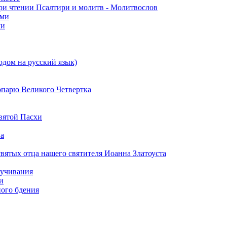
ри чтении Псалтири и молитв - Молитвослов
ами
ми
одом на русский язык)
опарю Великого Четвертка
вятой Пасхи
на
вятых отца нашего святителя Иоанна Златоуста
аучивания
и
ого бдения