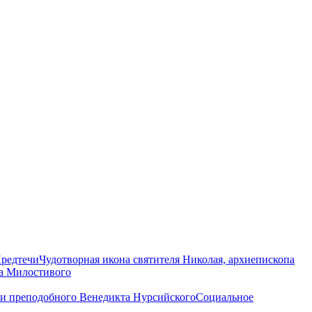
Предтечи
Чудотворная икона святителя Николая, архиепископа
на Милостивого
ни преподобного Венедикта Нурсийского
Социальное