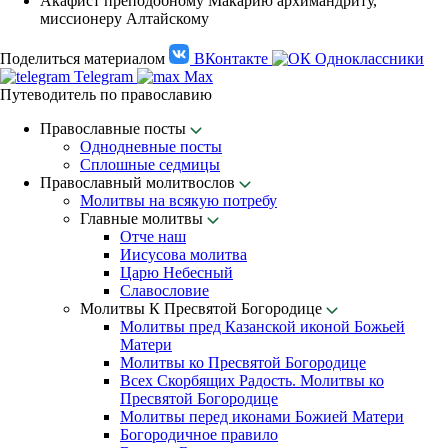
Акафист преподобному Макарию архимандриту,
миссионеру Алтайскому
Поделиться материалом
ВКонтакте
Одноклассники
Telegram
Max
Путеводитель по православию
Православные посты
Однодневные посты
Сплошные седмицы
Православный молитвослов
Молитвы на всякую потребу
Главные молитвы
Отче наш
Иисусова молитва
Царю Небесный
Славословие
Молитвы К Пресвятой Богородице
Молитвы пред Казанской иконой Божьей
Матери
Молитвы ко Пресвятой Богородице
Всех Скорбящих Радость. Молитвы ко
Пресвятой Богородице
Молитвы перед иконами Божией Матери
Богородичное правило