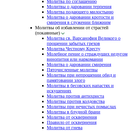
Молитва по соглашению
Молитвы о даровании терпения
Молитва подающего милостыню
Молитва о даровании кротости и
смирения в служении ближним
Молитвы об избавлении от страстей
(покаянные)
Молитва св. Варсанофия Великого о
прощении забытых грехов
Молитва Честному Кресту
Молебное пение о страждущих недугом
винопития или наркомании
Молитва о даровании смирения
Пяточисленные молитвы
Молитвы при непрощении обид и
памятовании злого
Молитвы в бесовских напастях и
искушениях
Молитва против антихриста
Молитвы против колдовства
Молитвы при нечистых помыслах
Молитвы в блудной брани
Молитва от осквернения
Правило от осквернения
Молитва от гнева