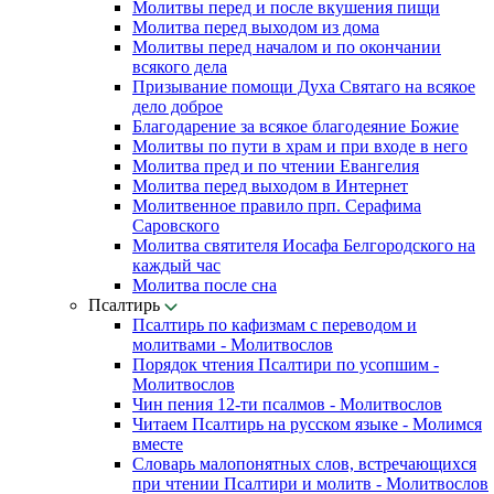
Молитвы перед и после вкушения пищи
Молитва перед выходом из дома
Молитвы перед началом и по окончании
всякого дела
Призывание помощи Духа Святаго на всякое
дело доброе
Благодарение за всякое благодеяние Божие
Молитвы по пути в храм и при входе в него
Молитва пред и по чтении Евангелия
Молитва перед выходом в Интернет
Молитвенное правило прп. Серафима
Саровского
Молитва святителя Иосафа Белгородского на
каждый час
Молитва после сна
Псалтирь
Псалтирь по кафизмам с переводом и
молитвами - Молитвослов
Порядок чтения Псалтири по усопшим -
Молитвослов
Чин пения 12-ти псалмов - Молитвослов
Читаем Псалтирь на русском языке - Молимся
вместе
Словарь малопонятных слов, встречающихся
при чтении Псалтири и молитв - Молитвослов