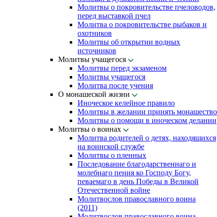
Молитвы о покровительстве пчеловодов,
перед выставкой пчел
Молитва о покровительстве рыбаков и
охотников
Молитвы об открытии водных
источников
Молитвы учащегося
Молитвы перед экзаменом
Молитвы учащегося
Молитва после учения
О монашеской жизни
Иноческое келейное правило
Молитвы в желании принять монашество
Молитвы о помощи в иноческом делании
Молитвы о воинах
Молитва родителей о детях, находящихся
на воинской службе
Молитвы о пленных
Последование благодарственнаго и
молебнаго пения ко Господу Богу,
певаемаго в день Победы в Великой
Отечественной войне
Молитвослов православного воина
(2011)
Молитвослов православного воина