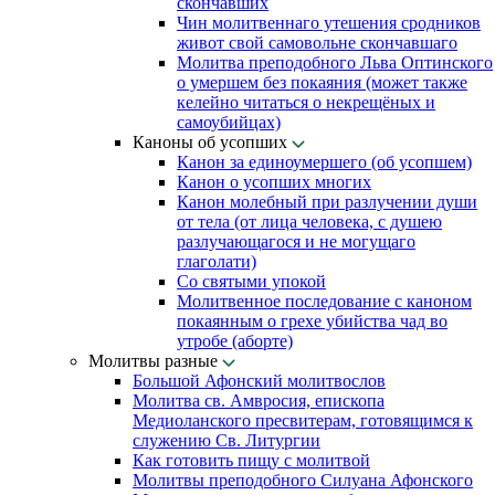
скончавших
Чин молитвеннаго утешения сродников
живот свой самовольне скончавшаго
Молитва преподобного Льва Оптинского
о умершем без покаяния (может также
келейно читаться о некрещёных и
самоубийцах)
Каноны об усопших
Канон за единоумершего (об усопшем)
Канон о усопших многих
Канон молебный при разлучении души
от тела (от лица человека, с душею
разлучающагося и не могущаго
глаголати)
Со святыми упокой
Молитвенное последование с каноном
покаянным о грехе убийства чад во
утробе (аборте)
Молитвы разные
Большой Афонский молитвослов
Молитва св. Амвросия, епископа
Медиоланского пресвитерам, готовящимся к
служению Св. Литургии
Как готовить пищу с молитвой
Молитвы преподобного Силуана Афонского