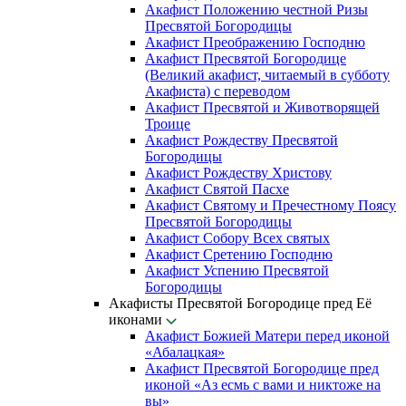
Акафист Положению честной Ризы
Пресвятой Богородицы
Акафист Преображению Господню
Акафист Пресвятой Богородице
(Великий акафист, читаемый в субботу
Акафиста) с переводом
Акафист Пресвятой и Животворящей
Троице
Акафист Рождеству Пресвятой
Богородицы
Акафист Рождеству Христову
Акафист Святой Пасхе
Акафист Святому и Пречестному Поясу
Пресвятой Богородицы
Акафист Собору Всех святых
Акафист Сретению Господню
Акафист Успению Пресвятой
Богородицы
Акафисты Пресвятой Богородице пред Её
иконами
Акафист Божией Матери перед иконой
«Абалацкая»
Акафист Пресвятой Богородице пред
иконой «Аз есмь с вами и никтоже на
вы»