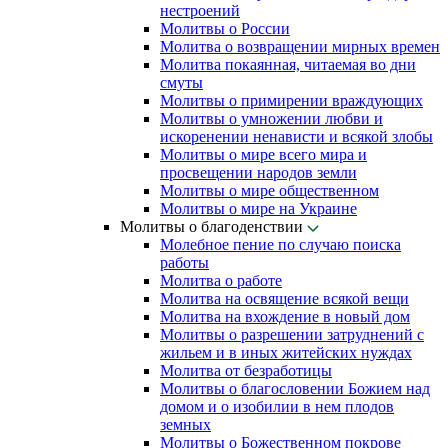
нестроений
Молитвы о России
Молитва о возвращении мирных времен
Молитва покаянная, читаемая во дни
смуты
Молитвы о примирении враждующих
Молитвы о умножении любви и
искоренении ненависти и всякой злобы
Молитвы о мире всего мира и
просвещении народов земли
Молитвы о мире общественном
Молитвы о мире на Украине
Молитвы о благоденствии
Молебное пение по случаю поиска
работы
Молитва о работе
Молитва на освящение всякой вещи
Молитва на вхождение в новый дом
Молитвы о разрешении затруднений с
жильем и в иных житейских нуждах
Молитва от безработицы
Молитвы о благословении Божием над
домом и о изобилии в нем плодов
земных
Молитвы о Божественном покрове