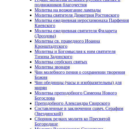
подвижников благочестия
Молитва на возжигание лампады
Молитва святителя Димитрия Ростовского
Молитва ежедневная иеросхимонаха Парфения
Киевского
Молитва ежедневная святителя Филарета
(Дроздова)
Молитвы св. праведного Иоанна
Кронштадтского
Молитвы и Богомыслия к ним святителя
Тихона Задонского
Молитвы сербских святых
Молитвы звонаря
Чин молебного пения о сохранении творения
Божия
Чин обедницы (часы и изобразительны) для
мирян
Молитвы преподобного Симеона Нового
Богослова
Преподобного Александра Свирского
Составленные в заключении сщмч. Серафим
(Звездинский)
Сборник редких молитв ко Пресвятой
Богородице