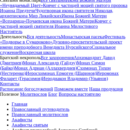
Святыни монастыря
Все святыни
Икона Божией Матери
«Неувядаемый Цвет»
Ковчег с частицей мощей святого пророка
Иоанна Предтечи
Чудотворная икона святителя Николая,
архиепископа Мир Ликийских
Икона Божией Матери
«Всецарица»
Почаевская икона Божией Матери
Ковчег с
частицей мощей святителя Иоанна Милостивого
Настоятель
Деятельность
Вся деятельность
Монастырская пасека
Фестиваль
«Подворье в Сумароково»
Духовно-просветительский проект
имени преподобного Венедикта Нурсийского
Социальное
служение
Воскресная школа
Братский некрополь
Все захоронения
Архимандрит Давид
(Дмитриев)
Монах Александр (Гайдэу)
Монах Симон
(Байко)
Монах Адриан (Аллахвердиев)
Схимонах Тихон
(Нестеренко)
Иеросхимонах Ермоген (Шаринов)
Иеромонах
Филарет (Герасимов)
Иеродиакон Владимир (Ульянов)
Контакты
Расписание богослужений
Поможем вместе
Наша продукция
Полезное
Молитвослов
Блог
Вопросы настоятелю
Главная
Православный путеводитель
Православный молитвослов
Акафисты
Акафисты святым