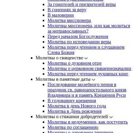
За гонителей и презрителей веры
В гонениях за веру
В маловерии
Молитва миссионера
Молитвы миссионера, или как молиться
за неправославных?
Перед началом Богослужения
Молитва по исповедании веры
Молитва перед чтением и слушанием
Слова Божия
Молитвы о священстве
Молитвы о духовном отце
Молитвы о церковном священноначалии
Молитва перед чтением духовных книг
Молитвы в памятные даты
Последование молебного пения в
праздник св. равноапостольного князя
Владимира и в память Крещения Руси
В годовщину крещения
Молитва в день Нового года
Молитва в День рождения
Молитвы о стяжании добродетелей
Молитвы в недоумении, как поступить
Молитва по соглашению
Молитвы о даровании терпения