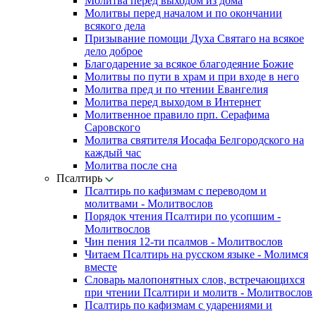
Молитва перед выходом из дома
Молитвы перед началом и по окончании
всякого дела
Призывание помощи Духа Святаго на всякое
дело доброе
Благодарение за всякое благодеяние Божие
Молитвы по пути в храм и при входе в него
Молитва пред и по чтении Евангелия
Молитва перед выходом в Интернет
Молитвенное правило прп. Серафима
Саровского
Молитва святителя Иосафа Белгородского на
каждый час
Молитва после сна
Псалтирь
Псалтирь по кафизмам с переводом и
молитвами - Молитвослов
Порядок чтения Псалтири по усопшим -
Молитвослов
Чин пения 12-ти псалмов - Молитвослов
Читаем Псалтирь на русском языке - Молимся
вместе
Словарь малопонятных слов, встречающихся
при чтении Псалтири и молитв - Молитвослов
Псалтирь по кафизмам с ударениями и