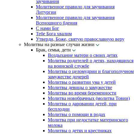
заучивания
Молитвенное правило для заучивания
Литургии
Молитвенное правило для заучивания
Всенощного бдения
С нами Бог
Тебе Бога хвалим
Утверди, Боже, святую православную веру
Молитвы на разные случаи жизни
Брак, семья, дети
Воздыхание матери о своих детях
Молитва родителей о детях, находящихся
на воинской службе
Молитвы о целомудрии и благополучном
замужестве дочерей
Молитвы о развитии ума у детей
Молитвы девицы о замужестве
Молитвы во время беременности
Молитва новобрачных (молитва Товии)
Молитвы о даровании детей, при
бесплодии
Молитвы о помощи в родах
Молитва при недостатке материнского
молока
Молитвы о детях и крестниках