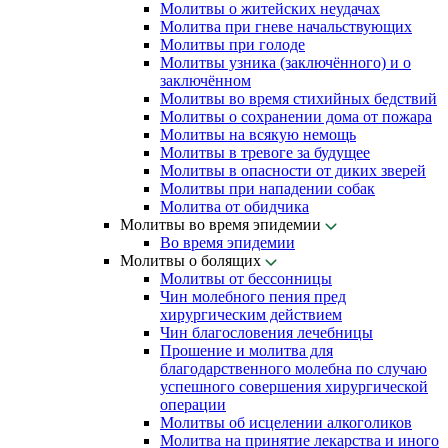
Молитвы о житейских неудачах
Молитва при гневе начальствующих
Молитвы при голоде
Молитвы узника (заключённого) и о
заключённом
Молитвы во время стихийных бедствий
Молитвы о сохранении дома от пожара
Молитвы на всякую немощь
Молитвы в тревоге за будущее
Молитвы в опасности от диких зверей
Молитвы при нападении собак
Молитва от обидчика
Молитвы во время эпидемии
Во время эпидемии
Молитвы о болящих
Молитвы от бессонницы
Чин молебного пения пред
хирургическим действием
Чин благословения лечебницы
Прошение и молитва для
благодарственного молебна по случаю
успешного совершения хирургической
операции
Молитвы об исцелении алкоголиков
Молитва на принятие лекарства и иного