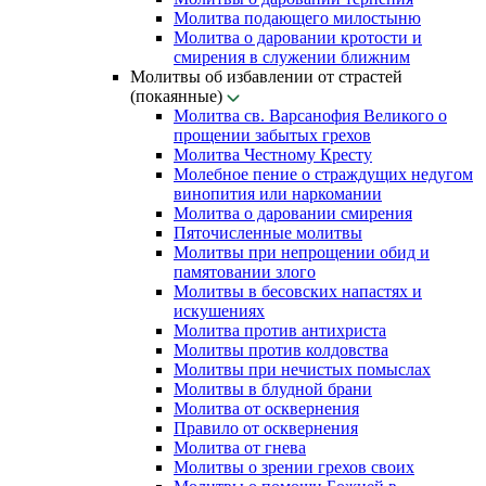
Молитва подающего милостыню
Молитва о даровании кротости и
смирения в служении ближним
Молитвы об избавлении от страстей
(покаянные)
Молитва св. Варсанофия Великого о
прощении забытых грехов
Молитва Честному Кресту
Молебное пение о страждущих недугом
винопития или наркомании
Молитва о даровании смирения
Пяточисленные молитвы
Молитвы при непрощении обид и
памятовании злого
Молитвы в бесовских напастях и
искушениях
Молитва против антихриста
Молитвы против колдовства
Молитвы при нечистых помыслах
Молитвы в блудной брани
Молитва от осквернения
Правило от осквернения
Молитва от гнева
Молитвы о зрении грехов своих