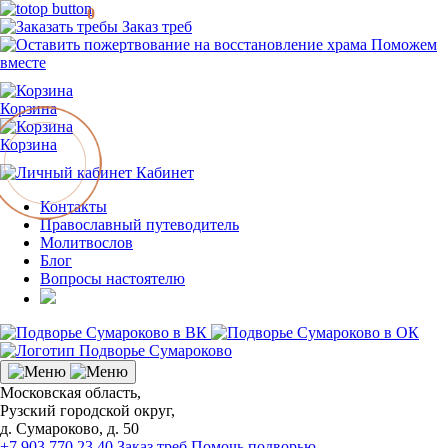
0
Заказ треб
Поможем
вместе
Корзина
Корзина
Кабинет
Контакты
Православный путеводитель
Молитвослов
Блог
Вопросы настоятелю
Московская область,
Рузский городской округ,
д. Сумароково, д. 50
+7 903 770 23 40
Заказ треб
Помочь подворью