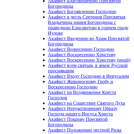
Акафист Благовещению Пресвятой
Богородицы
Акафист Богоявлению Господню
Акафист в честь Сретения Пресвятыя
Владычицы нашея Богородицы с
праведною Елисаветою в горнем граде
Иудове
Акафист Введению во Храм Пресвятой
Богородицы
Акафист Вознесению Господню
Акафист Воскресению Христову
Акафист Воскресению Христову (иной)
Акафист всем святым, в земле Русской
просиявшим
Акафист Входу Господню в Иерусалим
Акафист Живоносному Гробу и
Воскресению Господню
Акафист на Воздвижение Креста
Господня
Акафист на Сошествие Святого Духа
Акафист Нерукотворному Образу
Господа нашего Иисуса Христа
Акафист Покрову Пресвятой
Богородицы
Акафист Положению честной Ризы