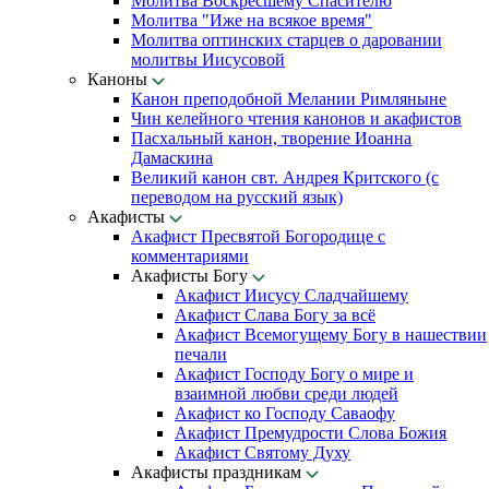
Молитва Воскресшему Спасителю
Молитва "Иже на всякое время"
Молитва оптинских старцев о даровании
молитвы Иисусовой
Каноны
Канон преподобной Мелании Римляныне
Чин келейного чтения канонов и акафистов
Пасхальный канон, творение Иоанна
Дамаскина
Великий канон свт. Андрея Критского (с
переводом на русский язык)
Акафисты
Акафист Пресвятой Богородице с
комментариями
Акафисты Богу
Акафист Иисусу Сладчайшему
Акафист Слава Богу за всё
Акафист Всемогущему Богу в нашествии
печали
Акафист Господу Богу о мире и
взаимной любви среди людей
Акафист ко Господу Саваофу
Акафист Премудрости Слова Божия
Акафист Святому Духу
Акафисты праздникам