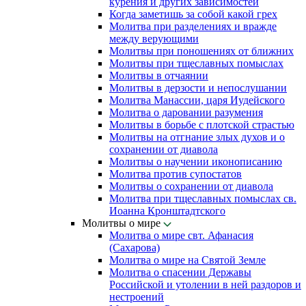
курения и других зависимостей
Когда заметишь за собой какой грех
Молитва при разделениях и вражде
между верующими
Молитвы при поношениях от ближних
Молитвы при тщеславных помыслах
Молитвы в отчаянии
Молитвы в дерзости и непослушании
Молитва Манассии, царя Иудейского
Молитва о даровании разумения
Молитвы в борьбе с плотской страстью
Молитвы на отгнание злых духов и о
сохранении от диавола
Молитвы о научении иконописанию
Молитва против супостатов
Молитвы о сохранении от диавола
Молитва при тщеславных помыслах св.
Иоанна Кронштадтского
Молитвы о мире
Молитва о мире свт. Афанасия
(Сахарова)
Молитва о мире на Святой Земле
Молитва о спасении Державы
Российской и утолении в ней раздоров и
нестроений