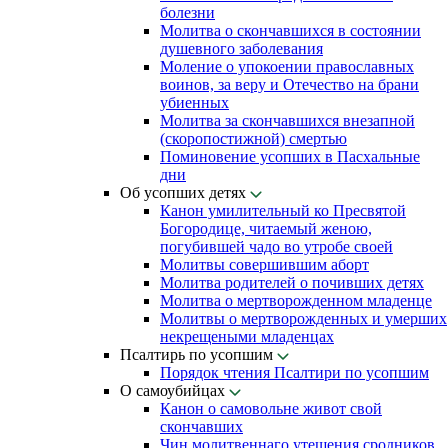
болезни
Молитва о скончавшихся в состоянии
душевного заболевания
Моление о упокоении православных
воинов, за веру и Отечество на брани
убиенных
Молитва за скончавшихся внезапной
(скоропостижной) смертью
Поминовение усопших в Пасхальные
дни
Об усопших детях
Канон умилительный ко Пресвятой
Богородице, читаемый женою,
погубившей чадо во утробе своей
Молитвы совершившим аборт
Молитва родителей о почивших детях
Молитва о мертворожденном младенце
Молитвы о мертворожденных и умерших
некрещеными младенцах
Псалтирь по усопшим
Порядок чтения Псалтири по усопшим
О самоубийцах
Канон о самовольне живот свой
скончавших
Чин молитвеннаго утешения сродников