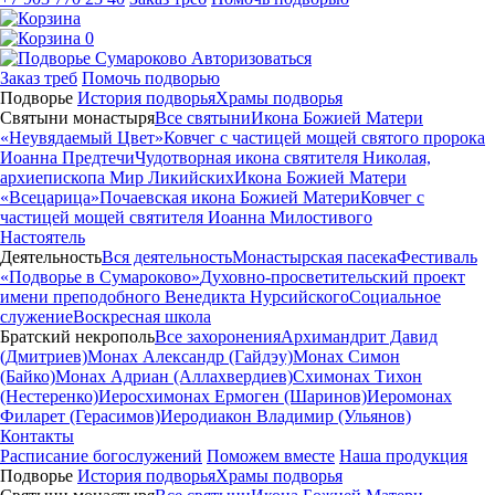
0
Авторизоваться
Заказ треб
Помочь подворью
Подворье
История подворья
Храмы подворья
Святыни монастыря
Все святыни
Икона Божией Матери
«Неувядаемый Цвет»
Ковчег с частицей мощей святого пророка
Иоанна Предтечи
Чудотворная икона святителя Николая,
архиепископа Мир Ликийских
Икона Божией Матери
«Всецарица»
Почаевская икона Божией Матери
Ковчег с
частицей мощей святителя Иоанна Милостивого
Настоятель
Деятельность
Вся деятельность
Монастырская пасека
Фестиваль
«Подворье в Сумароково»
Духовно-просветительский проект
имени преподобного Венедикта Нурсийского
Социальное
служение
Воскресная школа
Братский некрополь
Все захоронения
Архимандрит Давид
(Дмитриев)
Монах Александр (Гайдэу)
Монах Симон
(Байко)
Монах Адриан (Аллахвердиев)
Схимонах Тихон
(Нестеренко)
Иеросхимонах Ермоген (Шаринов)
Иеромонах
Филарет (Герасимов)
Иеродиакон Владимир (Ульянов)
Контакты
Расписание богослужений
Поможем вместе
Наша продукция
Подворье
История подворья
Храмы подворья