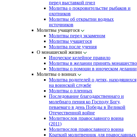
перед выставкой пчел
Молитва о покровительстве рыбаков и
охотников
Молитвы об открытии водных
источников
Молитвы учащегося
Молитвы перед экзаменом
Молитвы учащегося
Молитва после учения
О монашеской жизни
Иноческое келейное правило
Молитвы в желании принять монашество
Молитвы о помощи в иноческом делании
Молитвы о воинах
Молитва родителей о детях, находящихся
на воинской службе
Молитвы о пленных
Последование благодарственнаго и
молебнаго пения ко Господу Богу,
певаемаго в день Победы в Великой
Отечественной войне
Молитвослов православного воина
(2011)
Молитвослов православного воина
Краткий молитвенник для православных