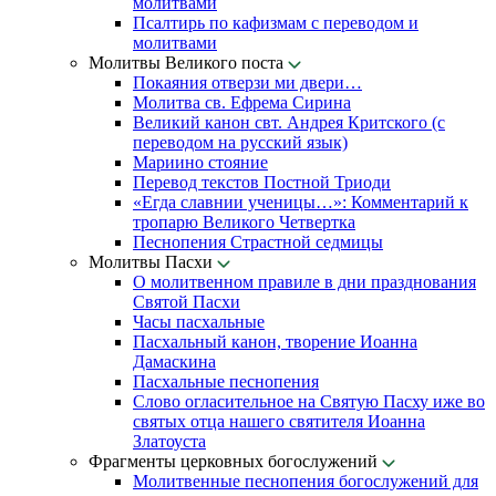
молитвами
Псалтирь по кафизмам с переводом и
молитвами
Молитвы Великого поста
Покаяния отверзи ми двери…
Молитва св. Ефрема Сирина
Великий канон свт. Андрея Критского (с
переводом на русский язык)
Мариино стояние
Перевод текстов Постной Триоди
«Егда славнии ученицы…»: Комментарий к
тропарю Великого Четвертка
Песнопения Страстной седмицы
Молитвы Пасхи
О молитвенном правиле в дни празднования
Святой Пасхи
Часы пасхальные
Пасхальный канон, творение Иоанна
Дамаскина
Пасхальные песнопения
Слово огласительное на Святую Пасху иже во
святых отца нашего святителя Иоанна
Златоуста
Фрагменты церковных богослужений
Молитвенные песнопения богослужений для