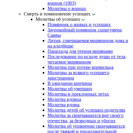
воинов (1903)
Молитвы о воинах
Смерть и поминовение усопших
Молитвы об усопших
Помянник о живых и усопших
Заупокойный помянник схиигумена
Саввы
Лития, совершаемая мирянином дома и
на кладбище
Панихида для чтения мирянами
Последование по исходе души от тела,
читаемое мирянином
Молитвы при потере кормильца
Молитвы за всякого усопшего
христианина
В ожидании кончины
Молитвы об умерших
Молитвы в преклонных летах
Молитва вдовца
Молитва вдовы
Молитва детей об усопших родителях
Молитва за скончавшихся вне своего
отечества, за безродных и убогих
Молитва об упокоении скончавшихся
после тяжкой и продолжительной