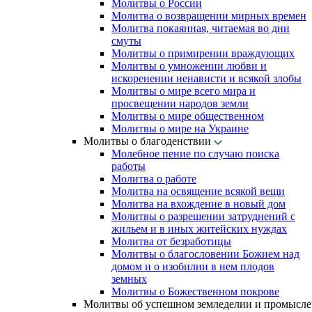
Молитвы о России
Молитва о возвращении мирных времен
Молитва покаянная, читаемая во дни
смуты
Молитвы о примирении враждующих
Молитвы о умножении любви и
искоренении ненависти и всякой злобы
Молитвы о мире всего мира и
просвещении народов земли
Молитвы о мире общественном
Молитвы о мире на Украине
Молитвы о благоденствии
Молебное пение по случаю поиска
работы
Молитва о работе
Молитва на освящение всякой вещи
Молитва на вхождение в новый дом
Молитвы о разрешении затруднений с
жильем и в иных житейских нуждах
Молитва от безработицы
Молитвы о благословении Божием над
домом и о изобилии в нем плодов
земных
Молитвы о Божественном покрове
Молитвы об успешном земледелии и промысле