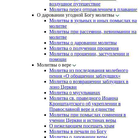
воздушное путешествие
Молитва перед отправлением в плавание
О даровании угодной Богу молитвы
Молитвы в хульных и иных помыслах на
молитве
Молитвы при рассеянии, невнимании на
молитве
Молитвы о даровании молитвы
Молитва о получении прошения
Молитвы о прощении, заступлении и
помощи
Молитвы о вере
Молитва из последования молебного
пения «О обращении заблудших»
Молитва о возвращении заблудших в
лоно Церкви
Молитва о мусульманах
Молитва св. праведного Иоанна
Кронштадтского об укреплении в
Православной вере и единстве
Молитвы при помыслах сомнения в
учении Церкви и истинах веры
О нежелающем посещать храм
Молитвы в печали по Богу
Молитва о даровании веры