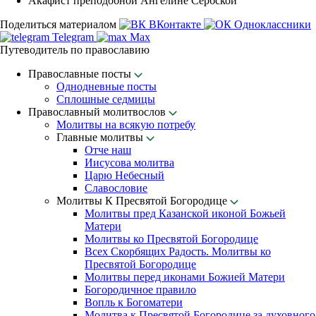
Акафист преподобной Ангелине Сербской
Поделиться материалом
ВКонтакте
Одноклассники
Telegram
Max
Путеводитель по православию
Православные посты
Однодневные посты
Сплошные седмицы
Православный молитвослов
Молитвы на всякую потребу
Главные молитвы
Отче наш
Иисусова молитва
Царю Небесный
Славословие
Молитвы К Пресвятой Богородице
Молитвы пред Казанской иконой Божьей
Матери
Молитвы ко Пресвятой Богородице
Всех Скорбящих Радость. Молитвы ко
Пресвятой Богородице
Молитвы перед иконами Божией Матери
Богородичное правило
Вопль к Богоматери
Молитва к Пресвятой Богородице за духовного