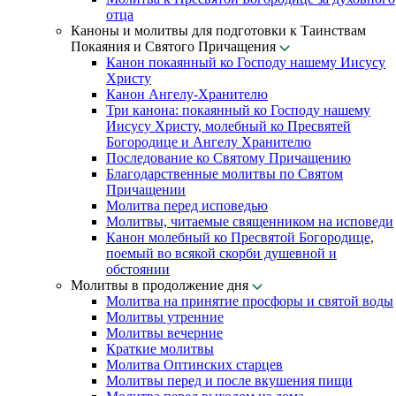
отца
Каноны и молитвы для подготовки к Таинствам
Покаяния и Святого Причащения
Канон покаянный ко Господу нашему Иисусу
Христу
Канон Ангелу-Хранителю
Три канона: покаянный ко Господу нашему
Иисусу Христу, молебный ко Пресвятей
Богородице и Ангелу Хранителю
Последование ко Святому Причащению
Благодарственные молитвы по Святом
Причащении
Молитва перед исповедью
Молитвы, читаемые священником на исповеди
Канон молебный ко Пресвятой Богородице,
поемый во всякой скорби душевной и
обстоянии
Молитвы в продолжение дня
Молитва на принятие просфоры и святой воды
Молитвы утренние
Молитвы вечерние
Краткие молитвы
Молитва Оптинских старцев
Молитвы перед и после вкушения пищи