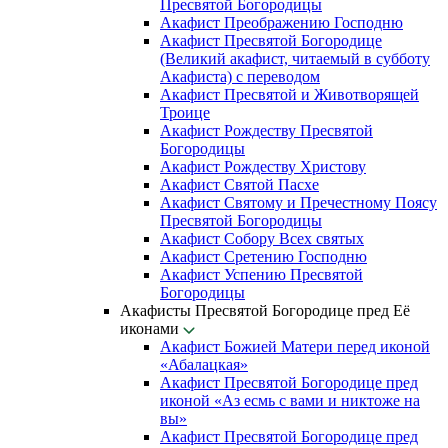
Пресвятой Богородицы
Акафист Преображению Господню
Акафист Пресвятой Богородице
(Великий акафист, читаемый в субботу
Акафиста) с переводом
Акафист Пресвятой и Животворящей
Троице
Акафист Рождеству Пресвятой
Богородицы
Акафист Рождеству Христову
Акафист Святой Пасхе
Акафист Святому и Пречестному Поясу
Пресвятой Богородицы
Акафист Собору Всех святых
Акафист Сретению Господню
Акафист Успению Пресвятой
Богородицы
Акафисты Пресвятой Богородице пред Её
иконами
Акафист Божией Матери перед иконой
«Абалацкая»
Акафист Пресвятой Богородице пред
иконой «Аз есмь с вами и никтоже на
вы»
Акафист Пресвятой Богородице пред