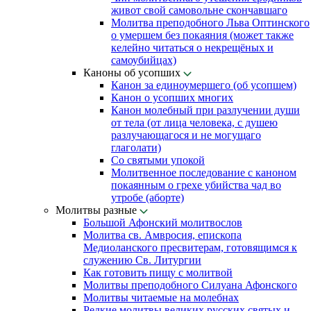
живот свой самовольне скончавшаго
Молитва преподобного Льва Оптинского
о умершем без покаяния (может также
келейно читаться о некрещёных и
самоубийцах)
Каноны об усопших
Канон за единоумершего (об усопшем)
Канон о усопших многих
Канон молебный при разлучении души
от тела (от лица человека, с душею
разлучающагося и не могущаго
глаголати)
Со святыми упокой
Молитвенное последование с каноном
покаянным о грехе убийства чад во
утробе (аборте)
Молитвы разные
Большой Афонский молитвослов
Молитва св. Амвросия, епископа
Медиоланского пресвитерам, готовящимся к
служению Св. Литургии
Как готовить пищу с молитвой
Молитвы преподобного Силуана Афонского
Молитвы читаемые на молебнах
Редкие молитвы великих русских святых и