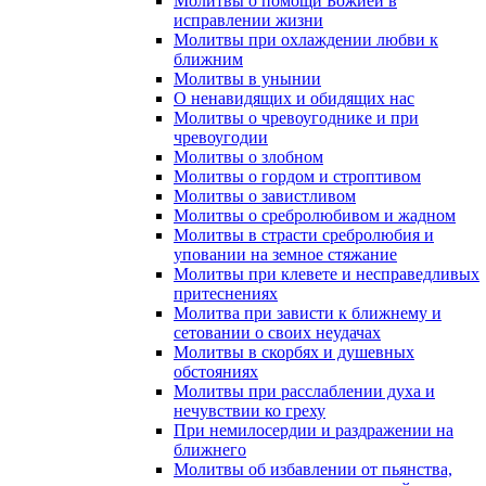
Молитвы о помощи Божией в
исправлении жизни
Молитвы при охлаждении любви к
ближним
Молитвы в унынии
О ненавидящих и обидящих нас
Молитвы о чревоугоднике и при
чревоугодии
Молитвы о злобном
Молитвы о гордом и строптивом
Молитвы о завистливом
Молитвы о сребролюбивом и жадном
Молитвы в страсти сребролюбия и
уповании на земное стяжание
Молитвы при клевете и несправедливых
притеснениях
Молитва при зависти к ближнему и
сетовании о своих неудачах
Молитвы в скорбях и душевных
обстояниях
Молитвы при расслаблении духа и
нечувствии ко греху
При немилосердии и раздражении на
ближнего
Молитвы об избавлении от пьянства,