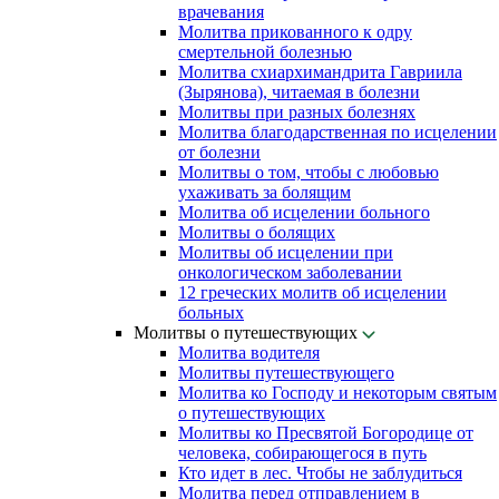
врачевания
Молитва прикованного к одру
смертельной болезнью
Молитва схиархимандрита Гавриила
(Зырянова), читаемая в болезни
Молитвы при разных болезнях
Молитва благодарственная по исцелении
от болезни
Молитвы о том, чтобы с любовью
ухаживать за болящим
Молитва об исцелении больного
Молитвы о болящих
Молитвы об исцелении при
онкологическом заболевании
12 греческих молитв об исцелении
больных
Молитвы о путешествующих
Молитва водителя
Молитвы путешествующего
Молитва ко Господу и некоторым святым
о путешествующих
Молитвы ко Пресвятой Богородице от
человека, собирающегося в путь
Кто идет в лес. Чтобы не заблудиться
Молитва перед отправлением в