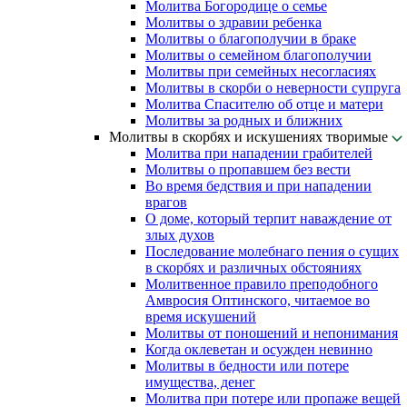
Молитва Богородице о семье
Молитвы о здравии ребенка
Молитвы о благополучии в браке
Молитвы о семейном благополучии
Молитвы при семейных несогласиях
Молитвы в скорби о неверности супруга
Молитва Спасителю об отце и матери
Молитвы за родных и ближних
Молитвы в скорбях и искушениях творимые
Молитва при нападении грабителей
Молитвы о пропавшем без вести
Во время бедствия и при нападении
врагов
О доме, который терпит наваждение от
злых духов
Последование молебнаго пения о сущих
в скорбях и различных обстояниях
Молитвенное правило преподобного
Амвросия Оптинского, читаемое во
время искушений
Молитвы от поношений и непонимания
Когда оклеветан и осужден невинно
Молитвы в бедности или потере
имущества, денег
Молитва при потере или пропаже вещей