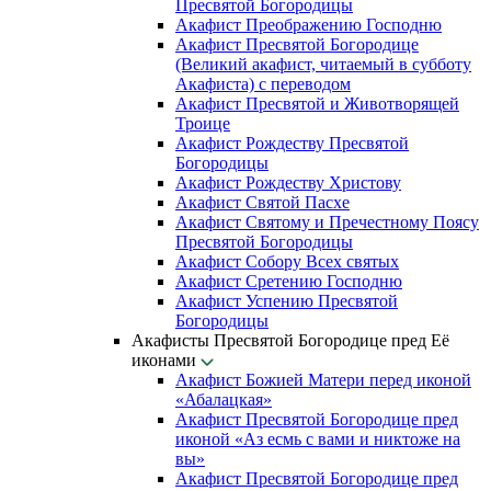
Пресвятой Богородицы
Акафист Преображению Господню
Акафист Пресвятой Богородице
(Великий акафист, читаемый в субботу
Акафиста) с переводом
Акафист Пресвятой и Животворящей
Троице
Акафист Рождеству Пресвятой
Богородицы
Акафист Рождеству Христову
Акафист Святой Пасхе
Акафист Святому и Пречестному Поясу
Пресвятой Богородицы
Акафист Собору Всех святых
Акафист Сретению Господню
Акафист Успению Пресвятой
Богородицы
Акафисты Пресвятой Богородице пред Её
иконами
Акафист Божией Матери перед иконой
«Абалацкая»
Акафист Пресвятой Богородице пред
иконой «Аз есмь с вами и никтоже на
вы»
Акафист Пресвятой Богородице пред