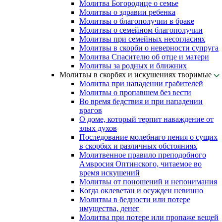
Молитва Богородице о семье
Молитвы о здравии ребенка
Молитвы о благополучии в браке
Молитвы о семейном благополучии
Молитвы при семейных несогласиях
Молитвы в скорби о неверности супруга
Молитва Спасителю об отце и матери
Молитвы за родных и ближних
Молитвы в скорбях и искушениях творимые
Молитва при нападении грабителей
Молитвы о пропавшем без вести
Во время бедствия и при нападении
врагов
О доме, который терпит наваждение от
злых духов
Последование молебнаго пения о сущих
в скорбях и различных обстояниях
Молитвенное правило преподобного
Амвросия Оптинского, читаемое во
время искушений
Молитвы от поношений и непонимания
Когда оклеветан и осужден невинно
Молитвы в бедности или потере
имущества, денег
Молитва при потере или пропаже вещей