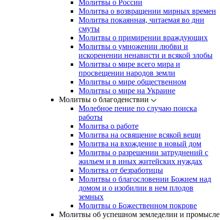
Молитвы о России
Молитва о возвращении мирных времен
Молитва покаянная, читаемая во дни
смуты
Молитвы о примирении враждующих
Молитвы о умножении любви и
искоренении ненависти и всякой злобы
Молитвы о мире всего мира и
просвещении народов земли
Молитвы о мире общественном
Молитвы о мире на Украине
Молитвы о благоденствии
Молебное пение по случаю поиска
работы
Молитва о работе
Молитва на освящение всякой вещи
Молитва на вхождение в новый дом
Молитвы о разрешении затруднений с
жильем и в иных житейских нуждах
Молитва от безработицы
Молитвы о благословении Божием над
домом и о изобилии в нем плодов
земных
Молитвы о Божественном покрове
Молитвы об успешном земледелии и промысле