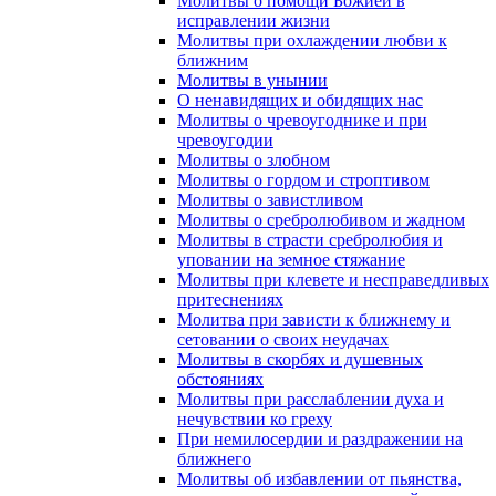
Молитвы о помощи Божией в
исправлении жизни
Молитвы при охлаждении любви к
ближним
Молитвы в унынии
О ненавидящих и обидящих нас
Молитвы о чревоугоднике и при
чревоугодии
Молитвы о злобном
Молитвы о гордом и строптивом
Молитвы о завистливом
Молитвы о сребролюбивом и жадном
Молитвы в страсти сребролюбия и
уповании на земное стяжание
Молитвы при клевете и несправедливых
притеснениях
Молитва при зависти к ближнему и
сетовании о своих неудачах
Молитвы в скорбях и душевных
обстояниях
Молитвы при расслаблении духа и
нечувствии ко греху
При немилосердии и раздражении на
ближнего
Молитвы об избавлении от пьянства,