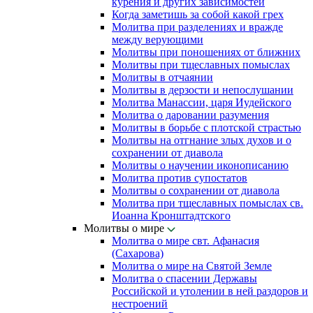
курения и других зависимостей
Когда заметишь за собой какой грех
Молитва при разделениях и вражде
между верующими
Молитвы при поношениях от ближних
Молитвы при тщеславных помыслах
Молитвы в отчаянии
Молитвы в дерзости и непослушании
Молитва Манассии, царя Иудейского
Молитва о даровании разумения
Молитвы в борьбе с плотской страстью
Молитвы на отгнание злых духов и о
сохранении от диавола
Молитвы о научении иконописанию
Молитва против супостатов
Молитвы о сохранении от диавола
Молитва при тщеславных помыслах св.
Иоанна Кронштадтского
Молитвы о мире
Молитва о мире свт. Афанасия
(Сахарова)
Молитва о мире на Святой Земле
Молитва о спасении Державы
Российской и утолении в ней раздоров и
нестроений