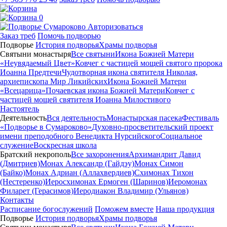
0
Авторизоваться
Заказ треб
Помочь подворью
Подворье
История подворья
Храмы подворья
Святыни монастыря
Все святыни
Икона Божией Матери
«Неувядаемый Цвет»
Ковчег с частицей мощей святого пророка
Иоанна Предтечи
Чудотворная икона святителя Николая,
архиепископа Мир Ликийских
Икона Божией Матери
«Всецарица»
Почаевская икона Божией Матери
Ковчег с
частицей мощей святителя Иоанна Милостивого
Настоятель
Деятельность
Вся деятельность
Монастырская пасека
Фестиваль
«Подворье в Сумароково»
Духовно-просветительский проект
имени преподобного Венедикта Нурсийского
Социальное
служение
Воскресная школа
Братский некрополь
Все захоронения
Архимандрит Давид
(Дмитриев)
Монах Александр (Гайдэу)
Монах Симон
(Байко)
Монах Адриан (Аллахвердиев)
Схимонах Тихон
(Нестеренко)
Иеросхимонах Ермоген (Шаринов)
Иеромонах
Филарет (Герасимов)
Иеродиакон Владимир (Ульянов)
Контакты
Расписание богослужений
Поможем вместе
Наша продукция
Подворье
История подворья
Храмы подворья