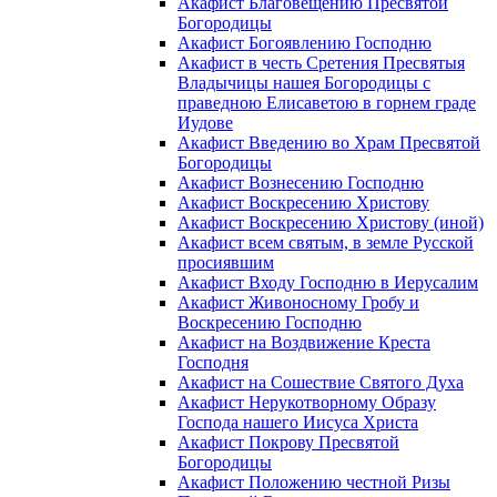
Акафист Благовещению Пресвятой
Богородицы
Акафист Богоявлению Господню
Акафист в честь Сретения Пресвятыя
Владычицы нашея Богородицы с
праведною Елисаветою в горнем граде
Иудове
Акафист Введению во Храм Пресвятой
Богородицы
Акафист Вознесению Господню
Акафист Воскресению Христову
Акафист Воскресению Христову (иной)
Акафист всем святым, в земле Русской
просиявшим
Акафист Входу Господню в Иерусалим
Акафист Живоносному Гробу и
Воскресению Господню
Акафист на Воздвижение Креста
Господня
Акафист на Сошествие Святого Духа
Акафист Нерукотворному Образу
Господа нашего Иисуса Христа
Акафист Покрову Пресвятой
Богородицы
Акафист Положению честной Ризы