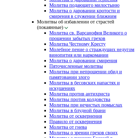
Молитва подающего милостыню
Молитва о даровании кротости и
смирения в служении ближним
Молитвы об избавлении от страстей
(покаянные)
Молитва св. Варсанофия Великого о
прощении забытых грехов
Молитва Честному Кресту
Молебное пение о страждущих недугом
винопития или наркомании
Молитва о даровании смирения
Пяточисленные молитвы
Молитвы при непрощении обид и
памятовании злого
Молитвы в бесовских напастях и
искушениях
Молитва против антихриста
Молитвы против колдовства
Молитвы при нечистых помыслах
Молитвы в блудной брани
Молитва от осквернения
Правило от осквернения
Молитва от гнева
Молитвы о зрении грехов своих