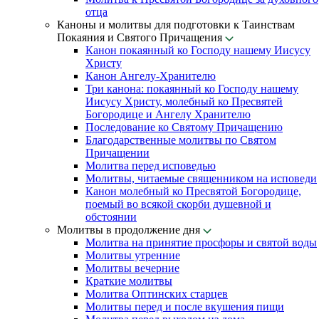
отца
Каноны и молитвы для подготовки к Таинствам
Покаяния и Святого Причащения
Канон покаянный ко Господу нашему Иисусу
Христу
Канон Ангелу-Хранителю
Три канона: покаянный ко Господу нашему
Иисусу Христу, молебный ко Пресвятей
Богородице и Ангелу Хранителю
Последование ко Святому Причащению
Благодарственные молитвы по Святом
Причащении
Молитва перед исповедью
Молитвы, читаемые священником на исповеди
Канон молебный ко Пресвятой Богородице,
поемый во всякой скорби душевной и
обстоянии
Молитвы в продолжение дня
Молитва на принятие просфоры и святой воды
Молитвы утренние
Молитвы вечерние
Краткие молитвы
Молитва Оптинских старцев
Молитвы перед и после вкушения пищи