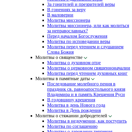
За гонителей и презрителей веры
В гонениях за веру
В маловерии
Молитва миссионера
Молитвы миссионера, или как молиться
за неправославных?
Перед началом Богослужения
Молитва по исповедании веры
Молитва перед чтением и слушанием
Слова Божия
Молитвы о священстве
Молитвы о духовном отце
Молитвы о церковном священноначалии
Молитва перед чтением духовных книг
Молитвы в памятные даты
Последование молебного пения в
праздник св. равноапостольного князя
Владимира и в память Крещения Руси
В годовщину крещения
Молитва в день Нового года
Молитва в День рождения
Молитвы о стяжании добродетелей
Молитвы в недоумении, как поступить
Молитва по соглашению
Молитвы о даровании терпения