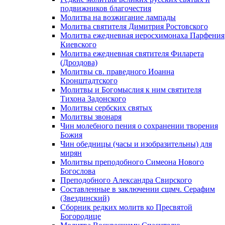
подвижников благочестия
Молитва на возжигание лампады
Молитва святителя Димитрия Ростовского
Молитва ежедневная иеросхимонаха Парфения
Киевского
Молитва ежедневная святителя Филарета
(Дроздова)
Молитвы св. праведного Иоанна
Кронштадтского
Молитвы и Богомыслия к ним святителя
Тихона Задонского
Молитвы сербских святых
Молитвы звонаря
Чин молебного пения о сохранении творения
Божия
Чин обедницы (часы и изобразительны) для
мирян
Молитвы преподобного Симеона Нового
Богослова
Преподобного Александра Свирского
Составленные в заключении сщмч. Серафим
(Звездинский)
Сборник редких молитв ко Пресвятой
Богородице