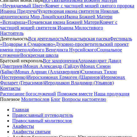
Святыни монастыря
Все святыни
Икона Божией Матери
«Неувядаемый Цвет»
Ковчег с частицей мощей святого пророка
Иоанна Предтечи
Чудотворная икона святителя Николая,
архиепископа Мир Ликийских
Икона Божией Матери
«Всецарица»
Почаевская икона Божией Матери
Ковчег с
частицей мощей святителя Иоанна Милостивого
Настоятель
Деятельность
Вся деятельность
Монастырская пасека
Фестиваль
«Подворье в Сумароково»
Духовно-просветительский проект
имени преподобного Венедикта Нурсийского
Социальное
служение
Воскресная школа
Братский некрополь
Все захоронения
Архимандрит Давид
(Дмитриев)
Монах Александр (Гайдэу)
Монах Симон
(Байко)
Монах Адриан (Аллахвердиев)
Схимонах Тихон
(Нестеренко)
Иеросхимонах Ермоген (Шаринов)
Иеромонах
Филарет (Герасимов)
Иеродиакон Владимир (Ульянов)
Контакты
Расписание богослужений
Поможем вместе
Наша продукция
Полезное
Молитвослов
Блог
Вопросы настоятелю
Главная
Православный путеводитель
Православный молитвослов
Акафисты
Акафисты святым