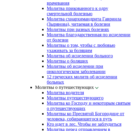
врачевания
Молитва прикованного к одру
смертельной болезнью
Молитва схиархимандрита Гавриила
(Зырянова), читаемая в болезни
Молитвы при разных болезнях
Молитва благодарственная по исцелении
от болезни
Молитвы о том, чтобы с любовью
ухаживать за болящим
Молитва об исцелении больного
Молитвы о болящих
Молитвы об исцелении при
онкологическом заболевании
12 греческих молитв об исцелении
больных
Молитвы о путешествующих
Молитва водителя
Молитвы путешествующего
Молитва ко Господу и некоторым святым
о путешествующих
Молитвы ко Пресвятой Богородице от
человека, собирающегося в путь
Кто идет в лес. Чтобы не заблудиться
Молитва перед отправлением в