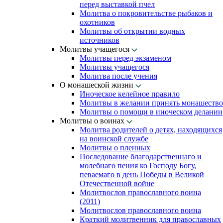
перед выставкой пчел
Молитва о покровительстве рыбаков и
охотников
Молитвы об открытии водных
источников
Молитвы учащегося
Молитвы перед экзаменом
Молитвы учащегося
Молитва после учения
О монашеской жизни
Иноческое келейное правило
Молитвы в желании принять монашество
Молитвы о помощи в иноческом делании
Молитвы о воинах
Молитва родителей о детях, находящихся
на воинской службе
Молитвы о пленных
Последование благодарственнаго и
молебнаго пения ко Господу Богу,
певаемаго в день Победы в Великой
Отечественной войне
Молитвослов православного воина
(2011)
Молитвослов православного воина
Краткий молитвенник для православных