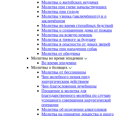
Молитвы о житейских неудачах
Молитва при гневе начальствующих
Молитвы при голоде
Молитвы узника (заключённого) и о
заключённом
Молитвы во время стихийных бедствий
Молитвы о сохранении дома от пожара
Молитвы на всякую немощь
Молитвы в тревоге за будущее
Молитвы в опасности от диких зверей
Молитвы при нападении собак
Молитва от обидчика
Молитвы во время эпидемии
Во время эпидемии
Молитвы о болящих
Молитвы от бессонницы
Чин молебного пения пред
хирургическим действием
Чин благословения лечебницы
Прошение и молитва для
благодарственного молебна по случаю
успешного совершения хирургической
операции
Молитвы об исцелении алкоголиков
Молитва на принятие лекарства и иного