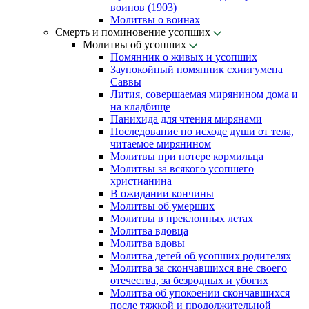
воинов (1903)
Молитвы о воинах
Смерть и поминовение усопших
Молитвы об усопших
Помянник о живых и усопших
Заупокойный помянник схиигумена
Саввы
Лития, совершаемая мирянином дома и
на кладбище
Панихида для чтения мирянами
Последование по исходе души от тела,
читаемое мирянином
Молитвы при потере кормильца
Молитвы за всякого усопшего
христианина
В ожидании кончины
Молитвы об умерших
Молитвы в преклонных летах
Молитва вдовца
Молитва вдовы
Молитва детей об усопших родителях
Молитва за скончавшихся вне своего
отечества, за безродных и убогих
Молитва об упокоении скончавшихся
после тяжкой и продолжительной