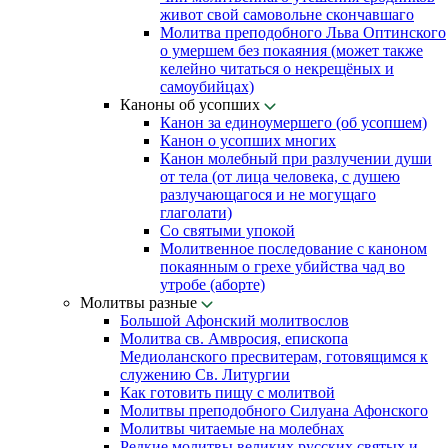
живот свой самовольне скончавшаго
Молитва преподобного Льва Оптинского
о умершем без покаяния (может также
келейно читаться о некрещёных и
самоубийцах)
Каноны об усопших
Канон за единоумершего (об усопшем)
Канон о усопших многих
Канон молебный при разлучении души
от тела (от лица человека, с душею
разлучающагося и не могущаго
глаголати)
Со святыми упокой
Молитвенное последование с каноном
покаянным о грехе убийства чад во
утробе (аборте)
Молитвы разные
Большой Афонский молитвослов
Молитва св. Амвросия, епископа
Медиоланского пресвитерам, готовящимся к
служению Св. Литургии
Как готовить пищу с молитвой
Молитвы преподобного Силуана Афонского
Молитвы читаемые на молебнах
Редкие молитвы великих русских святых и