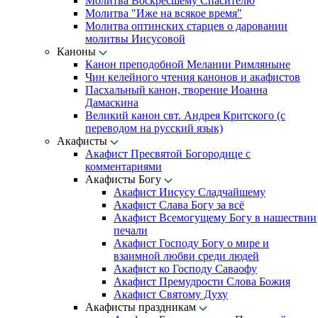
Молитва Воскресшему Спасителю
Молитва "Иже на всякое время"
Молитва оптинских старцев о даровании
молитвы Иисусовой
Каноны
Канон преподобной Мелании Римляныне
Чин келейного чтения канонов и акафистов
Пасхальный канон, творение Иоанна
Дамаскина
Великий канон свт. Андрея Критского (с
переводом на русский язык)
Акафисты
Акафист Пресвятой Богородице с
комментариями
Акафисты Богу
Акафист Иисусу Сладчайшему
Акафист Слава Богу за всё
Акафист Всемогущему Богу в нашествии
печали
Акафист Господу Богу о мире и
взаимной любви среди людей
Акафист ко Господу Саваофу
Акафист Премудрости Слова Божия
Акафист Святому Духу
Акафисты праздникам