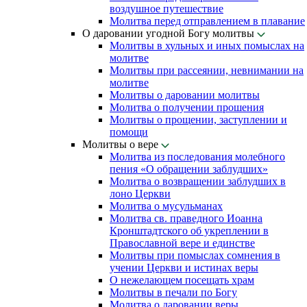
воздушное путешествие
Молитва перед отправлением в плавание
О даровании угодной Богу молитвы
Молитвы в хульных и иных помыслах на
молитве
Молитвы при рассеянии, невнимании на
молитве
Молитвы о даровании молитвы
Молитва о получении прошения
Молитвы о прощении, заступлении и
помощи
Молитвы о вере
Молитва из последования молебного
пения «О обращении заблудших»
Молитва о возвращении заблудших в
лоно Церкви
Молитва о мусульманах
Молитва св. праведного Иоанна
Кронштадтского об укреплении в
Православной вере и единстве
Молитвы при помыслах сомнения в
учении Церкви и истинах веры
О нежелающем посещать храм
Молитвы в печали по Богу
Молитва о даровании веры