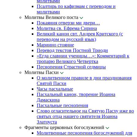
молитвами
Псалтирь по кафизмам с переводом и
молитвами
Молитвы Великого поста
Покаяния отверзи ми двери…
Молитва св. Ефрема Сирина
Великий канон свт. Андрея Критского (с
переводом на русский язык)
Мариино стояние
Перевод текстов Постной Триоди
«Егда славнии ученицы…»: Комментарий к
тропарю Великого Четвертка
Песнопения Страстной седмицы
Молитвы Пасхи
О молитвенном правиле в дни празднования
Святой Пасхи
Часы пасхальные
Пасхальный канон, творение Иоанна
Дамаскина
Пасхальные песнопения
Слово огласительное на Святую Пасху иже во
святых отца нашего святителя Иоанна
Златоуста
Фрагменты церковных богослужений
Молитвенные песнопения богослужений для