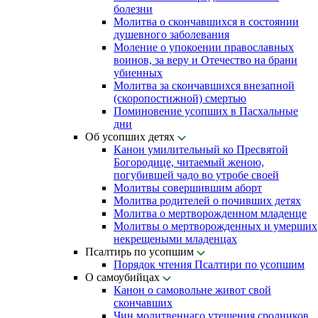
болезни
Молитва о скончавшихся в состоянии
душевного заболевания
Моление о упокоении православных
воинов, за веру и Отечество на брани
убиенных
Молитва за скончавшихся внезапной
(скоропостижной) смертью
Поминовение усопших в Пасхальные
дни
Об усопших детях
Канон умилительный ко Пресвятой
Богородице, читаемый женою,
погубившей чадо во утробе своей
Молитвы совершившим аборт
Молитва родителей о почивших детях
Молитва о мертворожденном младенце
Молитвы о мертворожденных и умерших
некрещеными младенцах
Псалтирь по усопшим
Порядок чтения Псалтири по усопшим
О самоубийцах
Канон о самовольне живот свой
скончавших
Чин молитвеннаго утешения сродников