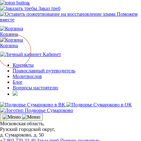
0
Заказ треб
Поможем
вместе
Корзина
Корзина
Кабинет
Контакты
Православный путеводитель
Молитвослов
Блог
Вопросы настоятелю
Московская область,
Рузский городской округ,
д. Сумароково, д. 50
+7 903 770 23 40
Заказ треб
Помочь подворью