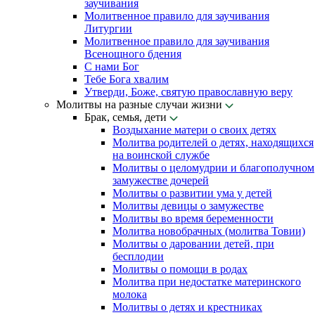
заучивания
Молитвенное правило для заучивания
Литургии
Молитвенное правило для заучивания
Всенощного бдения
С нами Бог
Тебе Бога хвалим
Утверди, Боже, святую православную веру
Молитвы на разные случаи жизни
Брак, семья, дети
Воздыхание матери о своих детях
Молитва родителей о детях, находящихся
на воинской службе
Молитвы о целомудрии и благополучном
замужестве дочерей
Молитвы о развитии ума у детей
Молитвы девицы о замужестве
Молитвы во время беременности
Молитва новобрачных (молитва Товии)
Молитвы о даровании детей, при
бесплодии
Молитвы о помощи в родах
Молитва при недостатке материнского
молока
Молитвы о детях и крестниках