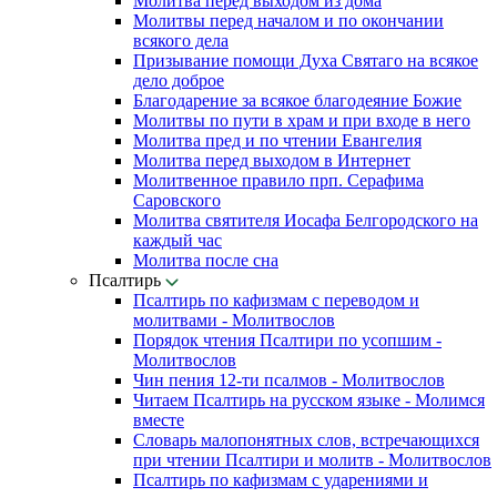
Молитва перед выходом из дома
Молитвы перед началом и по окончании
всякого дела
Призывание помощи Духа Святаго на всякое
дело доброе
Благодарение за всякое благодеяние Божие
Молитвы по пути в храм и при входе в него
Молитва пред и по чтении Евангелия
Молитва перед выходом в Интернет
Молитвенное правило прп. Серафима
Саровского
Молитва святителя Иосафа Белгородского на
каждый час
Молитва после сна
Псалтирь
Псалтирь по кафизмам с переводом и
молитвами - Молитвослов
Порядок чтения Псалтири по усопшим -
Молитвослов
Чин пения 12-ти псалмов - Молитвослов
Читаем Псалтирь на русском языке - Молимся
вместе
Словарь малопонятных слов, встречающихся
при чтении Псалтири и молитв - Молитвослов
Псалтирь по кафизмам с ударениями и