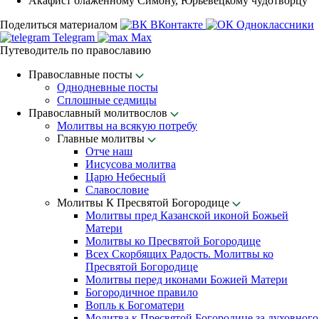
Акафист блаженному Симону, Юрьевецкому чудотворцу
Поделиться материалом
ВКонтакте
Одноклассники
Telegram
Max
Путеводитель по православию
Православные посты
Однодневные посты
Сплошные седмицы
Православный молитвослов
Молитвы на всякую потребу
Главные молитвы
Отче наш
Иисусова молитва
Царю Небесный
Славословие
Молитвы К Пресвятой Богородице
Молитвы пред Казанской иконой Божьей
Матери
Молитвы ко Пресвятой Богородице
Всех Скорбящих Радость. Молитвы ко
Пресвятой Богородице
Молитвы перед иконами Божией Матери
Богородичное правило
Вопль к Богоматери
Молитва к Пресвятой Богородице за духовного