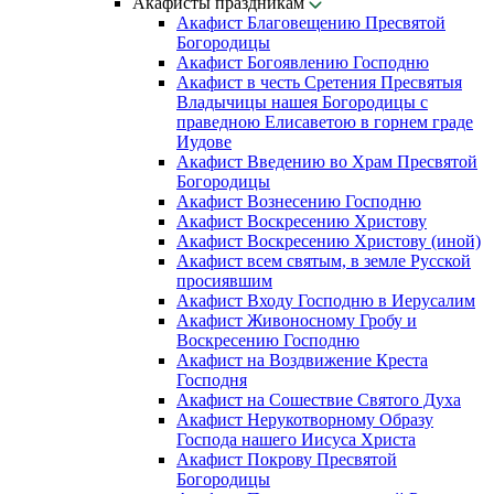
Акафисты праздникам
Акафист Благовещению Пресвятой
Богородицы
Акафист Богоявлению Господню
Акафист в честь Сретения Пресвятыя
Владычицы нашея Богородицы с
праведною Елисаветою в горнем граде
Иудове
Акафист Введению во Храм Пресвятой
Богородицы
Акафист Вознесению Господню
Акафист Воскресению Христову
Акафист Воскресению Христову (иной)
Акафист всем святым, в земле Русской
просиявшим
Акафист Входу Господню в Иерусалим
Акафист Живоносному Гробу и
Воскресению Господню
Акафист на Воздвижение Креста
Господня
Акафист на Сошествие Святого Духа
Акафист Нерукотворному Образу
Господа нашего Иисуса Христа
Акафист Покрову Пресвятой
Богородицы