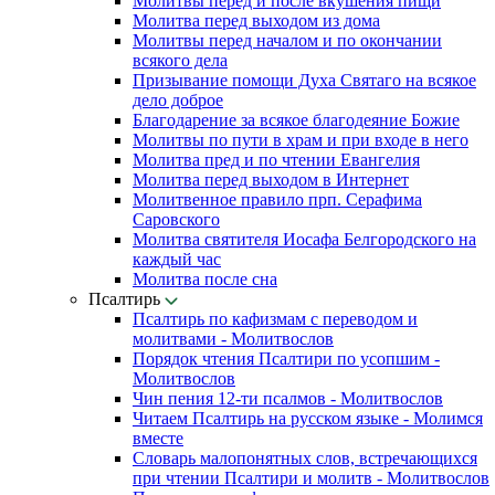
Молитвы перед и после вкушения пищи
Молитва перед выходом из дома
Молитвы перед началом и по окончании
всякого дела
Призывание помощи Духа Святаго на всякое
дело доброе
Благодарение за всякое благодеяние Божие
Молитвы по пути в храм и при входе в него
Молитва пред и по чтении Евангелия
Молитва перед выходом в Интернет
Молитвенное правило прп. Серафима
Саровского
Молитва святителя Иосафа Белгородского на
каждый час
Молитва после сна
Псалтирь
Псалтирь по кафизмам с переводом и
молитвами - Молитвослов
Порядок чтения Псалтири по усопшим -
Молитвослов
Чин пения 12-ти псалмов - Молитвослов
Читаем Псалтирь на русском языке - Молимся
вместе
Словарь малопонятных слов, встречающихся
при чтении Псалтири и молитв - Молитвослов