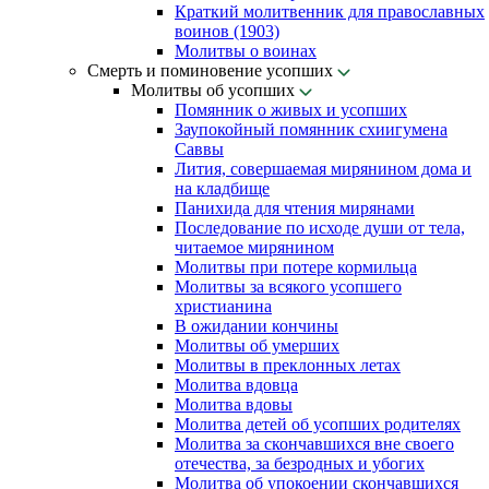
Краткий молитвенник для православных
воинов (1903)
Молитвы о воинах
Смерть и поминовение усопших
Молитвы об усопших
Помянник о живых и усопших
Заупокойный помянник схиигумена
Саввы
Лития, совершаемая мирянином дома и
на кладбище
Панихида для чтения мирянами
Последование по исходе души от тела,
читаемое мирянином
Молитвы при потере кормильца
Молитвы за всякого усопшего
христианина
В ожидании кончины
Молитвы об умерших
Молитвы в преклонных летах
Молитва вдовца
Молитва вдовы
Молитва детей об усопших родителях
Молитва за скончавшихся вне своего
отечества, за безродных и убогих
Молитва об упокоении скончавшихся