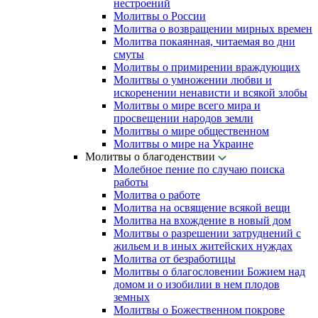
нестроений
Молитвы о России
Молитва о возвращении мирных времен
Молитва покаянная, читаемая во дни
смуты
Молитвы о примирении враждующих
Молитвы о умножении любви и
искоренении ненависти и всякой злобы
Молитвы о мире всего мира и
просвещении народов земли
Молитвы о мире общественном
Молитвы о мире на Украине
Молитвы о благоденствии
Молебное пение по случаю поиска
работы
Молитва о работе
Молитва на освящение всякой вещи
Молитва на вхождение в новый дом
Молитвы о разрешении затруднений с
жильем и в иных житейских нуждах
Молитва от безработицы
Молитвы о благословении Божием над
домом и о изобилии в нем плодов
земных
Молитвы о Божественном покрове