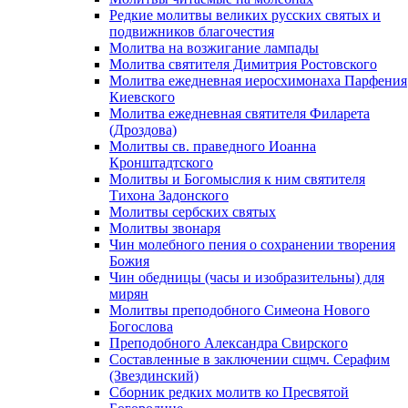
Редкие молитвы великих русских святых и
подвижников благочестия
Молитва на возжигание лампады
Молитва святителя Димитрия Ростовского
Молитва ежедневная иеросхимонаха Парфения
Киевского
Молитва ежедневная святителя Филарета
(Дроздова)
Молитвы св. праведного Иоанна
Кронштадтского
Молитвы и Богомыслия к ним святителя
Тихона Задонского
Молитвы сербских святых
Молитвы звонаря
Чин молебного пения о сохранении творения
Божия
Чин обедницы (часы и изобразительны) для
мирян
Молитвы преподобного Симеона Нового
Богослова
Преподобного Александра Свирского
Составленные в заключении сщмч. Серафим
(Звездинский)
Сборник редких молитв ко Пресвятой