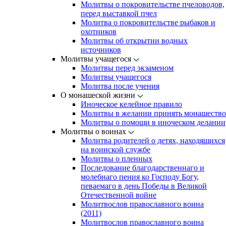
Молитвы о покровительстве пчеловодов,
перед выставкой пчел
Молитва о покровительстве рыбаков и
охотников
Молитвы об открытии водных
источников
Молитвы учащегося
Молитвы перед экзаменом
Молитвы учащегося
Молитва после учения
О монашеской жизни
Иноческое келейное правило
Молитвы в желании принять монашество
Молитвы о помощи в иноческом делании
Молитвы о воинах
Молитва родителей о детях, находящихся
на воинской службе
Молитвы о пленных
Последование благодарственнаго и
молебнаго пения ко Господу Богу,
певаемаго в день Победы в Великой
Отечественной войне
Молитвослов православного воина
(2011)
Молитвослов православного воина