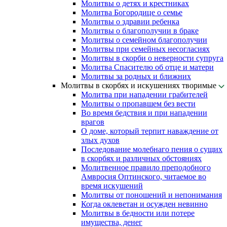
Молитвы о детях и крестниках
Молитва Богородице о семье
Молитвы о здравии ребенка
Молитвы о благополучии в браке
Молитвы о семейном благополучии
Молитвы при семейных несогласиях
Молитвы в скорби о неверности супруга
Молитва Спасителю об отце и матери
Молитвы за родных и ближних
Молитвы в скорбях и искушениях творимые
Молитва при нападении грабителей
Молитвы о пропавшем без вести
Во время бедствия и при нападении
врагов
О доме, который терпит наваждение от
злых духов
Последование молебнаго пения о сущих
в скорбях и различных обстояниях
Молитвенное правило преподобного
Амвросия Оптинского, читаемое во
время искушений
Молитвы от поношений и непонимания
Когда оклеветан и осужден невинно
Молитвы в бедности или потере
имущества, денег