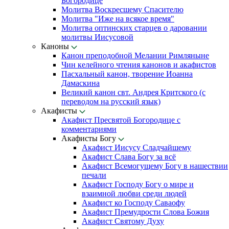
Богородице
Молитва Воскресшему Спасителю
Молитва "Иже на всякое время"
Молитва оптинских старцев о даровании
молитвы Иисусовой
Каноны
Канон преподобной Мелании Римляныне
Чин келейного чтения канонов и акафистов
Пасхальный канон, творение Иоанна
Дамаскина
Великий канон свт. Андрея Критского (с
переводом на русский язык)
Акафисты
Акафист Пресвятой Богородице с
комментариями
Акафисты Богу
Акафист Иисусу Сладчайшему
Акафист Слава Богу за всё
Акафист Всемогущему Богу в нашествии
печали
Акафист Господу Богу о мире и
взаимной любви среди людей
Акафист ко Господу Саваофу
Акафист Премудрости Слова Божия
Акафист Святому Духу