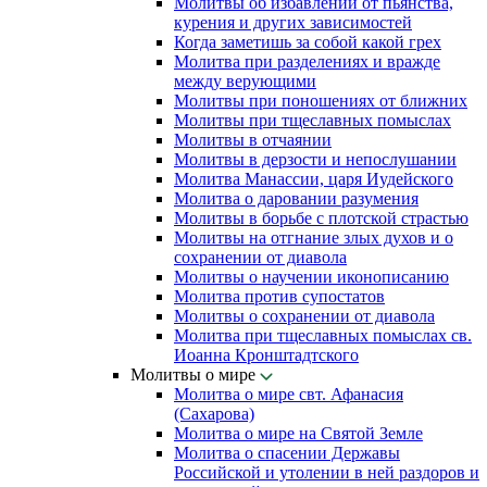
Молитвы об избавлении от пьянства,
курения и других зависимостей
Когда заметишь за собой какой грех
Молитва при разделениях и вражде
между верующими
Молитвы при поношениях от ближних
Молитвы при тщеславных помыслах
Молитвы в отчаянии
Молитвы в дерзости и непослушании
Молитва Манассии, царя Иудейского
Молитва о даровании разумения
Молитвы в борьбе с плотской страстью
Молитвы на отгнание злых духов и о
сохранении от диавола
Молитвы о научении иконописанию
Молитва против супостатов
Молитвы о сохранении от диавола
Молитва при тщеславных помыслах св.
Иоанна Кронштадтского
Молитвы о мире
Молитва о мире свт. Афанасия
(Сахарова)
Молитва о мире на Святой Земле
Молитва о спасении Державы
Российской и утолении в ней раздоров и