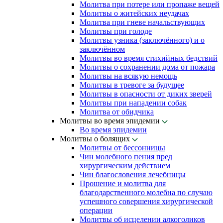
Молитва при потере или пропаже вещей
Молитвы о житейских неудачах
Молитва при гневе начальствующих
Молитвы при голоде
Молитвы узника (заключённого) и о
заключённом
Молитвы во время стихийных бедствий
Молитвы о сохранении дома от пожара
Молитвы на всякую немощь
Молитвы в тревоге за будущее
Молитвы в опасности от диких зверей
Молитвы при нападении собак
Молитва от обидчика
Молитвы во время эпидемии
Во время эпидемии
Молитвы о болящих
Молитвы от бессонницы
Чин молебного пения пред
хирургическим действием
Чин благословения лечебницы
Прошение и молитва для
благодарственного молебна по случаю
успешного совершения хирургической
операции
Молитвы об исцелении алкоголиков