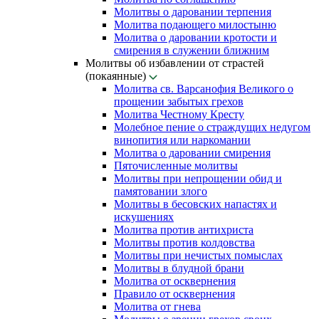
Молитвы о даровании терпения
Молитва подающего милостыню
Молитва о даровании кротости и
смирения в служении ближним
Молитвы об избавлении от страстей
(покаянные)
Молитва св. Варсанофия Великого о
прощении забытых грехов
Молитва Честному Кресту
Молебное пение о страждущих недугом
винопития или наркомании
Молитва о даровании смирения
Пяточисленные молитвы
Молитвы при непрощении обид и
памятовании злого
Молитвы в бесовских напастях и
искушениях
Молитва против антихриста
Молитвы против колдовства
Молитвы при нечистых помыслах
Молитвы в блудной брани
Молитва от осквернения
Правило от осквернения
Молитва от гнева