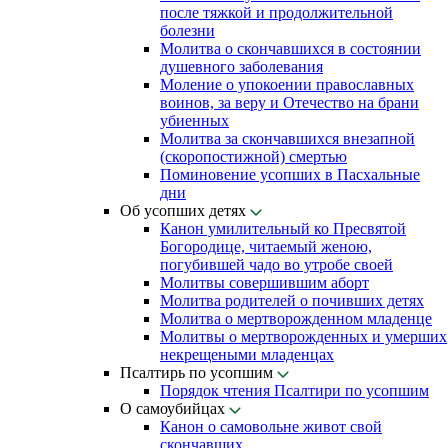
после тяжкой и продолжительной
болезни
Молитва о скончавшихся в состоянии
душевного заболевания
Моление о упокоении православных
воинов, за веру и Отечество на брани
убиенных
Молитва за скончавшихся внезапной
(скоропостижной) смертью
Поминовение усопших в Пасхальные
дни
Об усопших детях
Канон умилительный ко Пресвятой
Богородице, читаемый женою,
погубившей чадо во утробе своей
Молитвы совершившим аборт
Молитва родителей о почивших детях
Молитва о мертворожденном младенце
Молитвы о мертворожденных и умерших
некрещеными младенцах
Псалтирь по усопшим
Порядок чтения Псалтири по усопшим
О самоубийцах
Канон о самовольне живот свой
скончавших