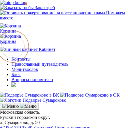
0
Заказ треб
Поможем
вместе
Корзина
Корзина
Кабинет
Контакты
Православный путеводитель
Молитвослов
Блог
Вопросы настоятелю
Московская область,
Рузский городской округ,
д. Сумароково, д. 50
+7 903 770 23 40
Заказ треб
Помочь подворью