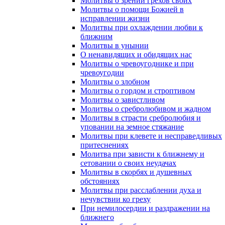
Молитвы о зрении грехов своих
Молитвы о помощи Божией в
исправлении жизни
Молитвы при охлаждении любви к
ближним
Молитвы в унынии
О ненавидящих и обидящих нас
Молитвы о чревоугоднике и при
чревоугодии
Молитвы о злобном
Молитвы о гордом и строптивом
Молитвы о завистливом
Молитвы о сребролюбивом и жадном
Молитвы в страсти сребролюбия и
уповании на земное стяжание
Молитвы при клевете и несправедливых
притеснениях
Молитва при зависти к ближнему и
сетовании о своих неудачах
Молитвы в скорбях и душевных
обстояниях
Молитвы при расслаблении духа и
нечувствии ко греху
При немилосердии и раздражении на
ближнего