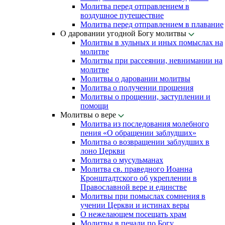
Молитва перед отправлением в
воздушное путешествие
Молитва перед отправлением в плавание
О даровании угодной Богу молитвы
Молитвы в хульных и иных помыслах на
молитве
Молитвы при рассеянии, невнимании на
молитве
Молитвы о даровании молитвы
Молитва о получении прошения
Молитвы о прощении, заступлении и
помощи
Молитвы о вере
Молитва из последования молебного
пения «О обращении заблудших»
Молитва о возвращении заблудших в
лоно Церкви
Молитва о мусульманах
Молитва св. праведного Иоанна
Кронштадтского об укреплении в
Православной вере и единстве
Молитвы при помыслах сомнения в
учении Церкви и истинах веры
О нежелающем посещать храм
Молитвы в печали по Богу