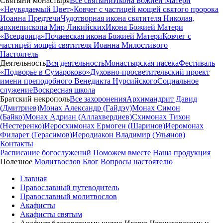
Святыни монастыря
Все святыни
Икона Божией Матери
«Неувядаемый Цвет»
Ковчег с частицей мощей святого пророка
Иоанна Предтечи
Чудотворная икона святителя Николая,
архиепископа Мир Ликийских
Икона Божией Матери
«Всецарица»
Почаевская икона Божией Матери
Ковчег с
частицей мощей святителя Иоанна Милостивого
Настоятель
Деятельность
Вся деятельность
Монастырская пасека
Фестиваль
«Подворье в Сумароково»
Духовно-просветительский проект
имени преподобного Венедикта Нурсийского
Социальное
служение
Воскресная школа
Братский некрополь
Все захоронения
Архимандрит Давид
(Дмитриев)
Монах Александр (Гайдэу)
Монах Симон
(Байко)
Монах Адриан (Аллахвердиев)
Схимонах Тихон
(Нестеренко)
Иеросхимонах Ермоген (Шаринов)
Иеромонах
Филарет (Герасимов)
Иеродиакон Владимир (Ульянов)
Контакты
Расписание богослужений
Поможем вместе
Наша продукция
Полезное
Молитвослов
Блог
Вопросы настоятелю
Главная
Православный путеводитель
Православный молитвослов
Акафисты
Акафисты святым