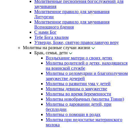
Молитвенные песнопения богослужений для
заучивания
Молитвенное правило для заучивания
Литургии
Молитвенное правило для заучивания
Всенощного бдения
С нами Бог
Тебе Бога хвалим
Утверди, Боже, святую православную веру
Молитвы на разные случаи жизни
Брак, семья, дети
Воздыхание матери о своих детях
Молитва родителей о детях, находящихся
на воинской службе
Молитвы о целомудрии и благополучном
замужестве дочерей
Молитвы о развитии ума у детей
Молитвы девицы о замужестве
Молитвы во время беременности
Молитва новобрачных (молитва Товии)
Молитвы о даровании детей, при
бесплодии
Молитвы о помощи в родах
Молитва при недостатке материнского
молока