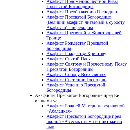
Акафист Положению честной Ризы
Пресвятой Богородицы
Акафист Преображению Господню
Акафист Пресвятой Богородице
(Великий акафист, читаемый в субботу
Акафиста) с переводом
Акафист Пресвятой и Животворящей
Троице
Акафист Рождеству Пресвятой
Богородицы
Акафист Рождеству Христову
Акафист Святой Пасхе
Акафист Святому и Пречестному Поясу
Пресвятой Богородицы
Акафист Собору Всех святых
Акафист Сретению Господню
Акафист Успению Пресвятой
Богородицы
Акафисты Пресвятой Богородице пред Её
иконами
Акафист Божией Матери перед иконой
«Абалацкая»
Акафист Пресвятой Богородице пред
иконой «Аз есмь с вами и никтоже на
вы»