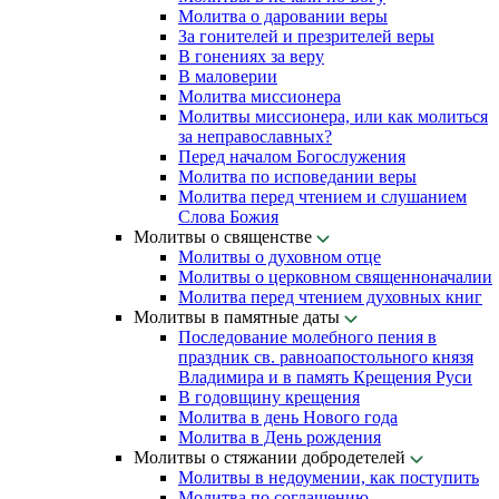
Молитва о даровании веры
За гонителей и презрителей веры
В гонениях за веру
В маловерии
Молитва миссионера
Молитвы миссионера, или как молиться
за неправославных?
Перед началом Богослужения
Молитва по исповедании веры
Молитва перед чтением и слушанием
Слова Божия
Молитвы о священстве
Молитвы о духовном отце
Молитвы о церковном священноначалии
Молитва перед чтением духовных книг
Молитвы в памятные даты
Последование молебного пения в
праздник св. равноапостольного князя
Владимира и в память Крещения Руси
В годовщину крещения
Молитва в день Нового года
Молитва в День рождения
Молитвы о стяжании добродетелей
Молитвы в недоумении, как поступить
Молитва по соглашению