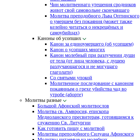
Чин молитвеннаго утешения сродников
живот свой самовольне скончавшаго
Молитва преподобного Льва Оптинского
о умершем без покаяния (может также
келейно читаться о некрещёных и
самоубийцах)
Каноны об усопших
Канон за единоумершего (об усопшем)
Канон о усопших многих
Канон молебный при разлучении души
от тела (от лица человека, с душею
разлучающагося и не могущаго
глаголати)
Со святыми упокой
Молитвенное последование с каноном
покаянным о грехе убийства чад во
утробе (аборте)
Молитвы разные
Большой Афонский молитвослов
Молитва св. Амвросия, епископа
Медиоланского пресвитерам, готовящимся к
служению Св. Литургии
Как готовить пищу с молитвой
Молитвы преподобного Силуана Афонского
Молитвы читаемые на молебнах