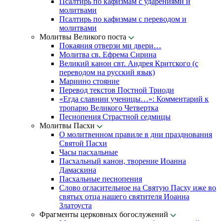
Псалтирь по кафизмам с ударениями и
молитвами
Псалтирь по кафизмам с переводом и
молитвами
Молитвы Великого поста
Покаяния отверзи ми двери…
Молитва св. Ефрема Сирина
Великий канон свт. Андрея Критского (с
переводом на русский язык)
Мариино стояние
Перевод текстов Постной Триоди
«Егда славнии ученицы…»: Комментарий к
тропарю Великого Четвертка
Песнопения Страстной седмицы
Молитвы Пасхи
О молитвенном правиле в дни празднования
Святой Пасхи
Часы пасхальные
Пасхальный канон, творение Иоанна
Дамаскина
Пасхальные песнопения
Слово огласительное на Святую Пасху иже во
святых отца нашего святителя Иоанна
Златоуста
Фрагменты церковных богослужений