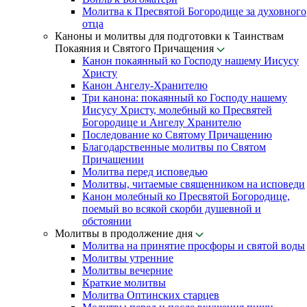
Молитва к Пресвятой Богородице за духовного
отца
Каноны и молитвы для подготовки к Таинствам
Покаяния и Святого Причащения
Канон покаянный ко Господу нашему Иисусу
Христу
Канон Ангелу-Хранителю
Три канона: покаянный ко Господу нашему
Иисусу Христу, молебный ко Пресвятей
Богородице и Ангелу Хранителю
Последование ко Святому Причащению
Благодарственные молитвы по Святом
Причащении
Молитва перед исповедью
Молитвы, читаемые священником на исповеди
Канон молебный ко Пресвятой Богородице,
поемый во всякой скорби душевной и
обстоянии
Молитвы в продолжение дня
Молитва на принятие просфоры и святой воды
Молитвы утренние
Молитвы вечерние
Краткие молитвы
Молитва Оптинских старцев