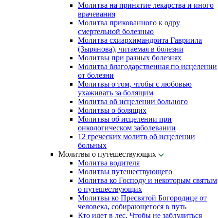
Молитва на принятие лекарства и иного
врачевания
Молитва прикованного к одру
смертельной болезнью
Молитва схиархимандрита Гавриила
(Зырянова), читаемая в болезни
Молитвы при разных болезнях
Молитва благодарственная по исцелении
от болезни
Молитвы о том, чтобы с любовью
ухаживать за болящим
Молитва об исцелении больного
Молитвы о болящих
Молитвы об исцелении при
онкологическом заболевании
12 греческих молитв об исцелении
больных
Молитвы о путешествующих
Молитва водителя
Молитвы путешествующего
Молитва ко Господу и некоторым святым
о путешествующих
Молитвы ко Пресвятой Богородице от
человека, собирающегося в путь
Кто идет в лес. Чтобы не заблудиться