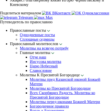
Акафист благоверному князю Игорю Черниговскому и
Киевскому
Поделиться материалом
ВКонтакте
Одноклассники
Telegram
Max
Путеводитель по православию
Православные посты
Однодневные посты
Сплошные седмицы
Православный молитвослов
Молитвы на всякую потребу
Главные молитвы
Отче наш
Иисусова молитва
Царю Небесный
Славословие
Молитвы К Пресвятой Богородице
Молитвы пред Казанской иконой Божьей
Матери
Молитвы ко Пресвятой Богородице
Всех Скорбящих Радость. Молитвы ко
Пресвятой Богородице
Молитвы перед иконами Божией Матери
Богородичное правило
Вопль к Богоматери