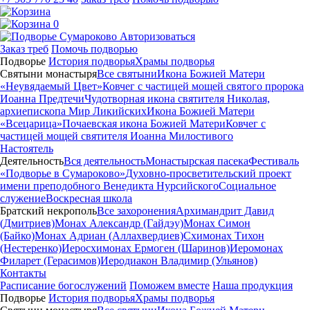
0
Авторизоваться
Заказ треб
Помочь подворью
Подворье
История подворья
Храмы подворья
Святыни монастыря
Все святыни
Икона Божией Матери
«Неувядаемый Цвет»
Ковчег с частицей мощей святого пророка
Иоанна Предтечи
Чудотворная икона святителя Николая,
архиепископа Мир Ликийских
Икона Божией Матери
«Всецарица»
Почаевская икона Божией Матери
Ковчег с
частицей мощей святителя Иоанна Милостивого
Настоятель
Деятельность
Вся деятельность
Монастырская пасека
Фестиваль
«Подворье в Сумароково»
Духовно-просветительский проект
имени преподобного Венедикта Нурсийского
Социальное
служение
Воскресная школа
Братский некрополь
Все захоронения
Архимандрит Давид
(Дмитриев)
Монах Александр (Гайдэу)
Монах Симон
(Байко)
Монах Адриан (Аллахвердиев)
Схимонах Тихон
(Нестеренко)
Иеросхимонах Ермоген (Шаринов)
Иеромонах
Филарет (Герасимов)
Иеродиакон Владимир (Ульянов)
Контакты
Расписание богослужений
Поможем вместе
Наша продукция
Подворье
История подворья
Храмы подворья