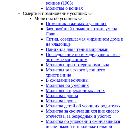
воинов (1903)
Молитвы о воинах
Смерть и поминовение усопших
Молитвы об усопших
Помянник о живых и усопших
Заупокойный помянник схиигумена
Саввы
Лития, совершаемая мирянином дома и
на кладбище
Панихида для чтения мирянами
Последование по исходе души от тела,
читаемое мирянином
Молитвы при потере кормильца
Молитвы за всякого усопшего
христианина
В ожидании кончины
Молитвы об умерших
Молитвы в преклонных летах
Молитва вдовца
Молитва вдовы
Молитва детей об усопших родителях
Молитва за скончавшихся вне своего
отечества, за безродных и убогих
Молитва об упокоении скончавшихся
после тяжкой и продолжительной