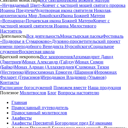
Святыни монастыря
Все святыни
Икона Божией Матери
«Неувядаемый Цвет»
Ковчег с частицей мощей святого пророка
Иоанна Предтечи
Чудотворная икона святителя Николая,
архиепископа Мир Ликийских
Икона Божией Матери
«Всецарица»
Почаевская икона Божией Матери
Ковчег с
частицей мощей святителя Иоанна Милостивого
Настоятель
Деятельность
Вся деятельность
Монастырская пасека
Фестиваль
«Подворье в Сумароково»
Духовно-просветительский проект
имени преподобного Венедикта Нурсийского
Социальное
служение
Воскресная школа
Братский некрополь
Все захоронения
Архимандрит Давид
(Дмитриев)
Монах Александр (Гайдэу)
Монах Симон
(Байко)
Монах Адриан (Аллахвердиев)
Схимонах Тихон
(Нестеренко)
Иеросхимонах Ермоген (Шаринов)
Иеромонах
Филарет (Герасимов)
Иеродиакон Владимир (Ульянов)
Контакты
Расписание богослужений
Поможем вместе
Наша продукция
Полезное
Молитвослов
Блог
Вопросы настоятелю
Главная
Православный путеводитель
Православный молитвослов
Акафисты
Акафисты Пресвятой Богородице пред Её иконами