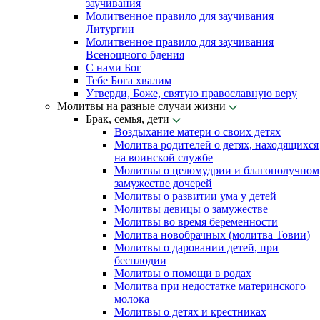
заучивания
Молитвенное правило для заучивания
Литургии
Молитвенное правило для заучивания
Всенощного бдения
С нами Бог
Тебе Бога хвалим
Утверди, Боже, святую православную веру
Молитвы на разные случаи жизни
Брак, семья, дети
Воздыхание матери о своих детях
Молитва родителей о детях, находящихся
на воинской службе
Молитвы о целомудрии и благополучном
замужестве дочерей
Молитвы о развитии ума у детей
Молитвы девицы о замужестве
Молитвы во время беременности
Молитва новобрачных (молитва Товии)
Молитвы о даровании детей, при
бесплодии
Молитвы о помощи в родах
Молитва при недостатке материнского
молока
Молитвы о детях и крестниках