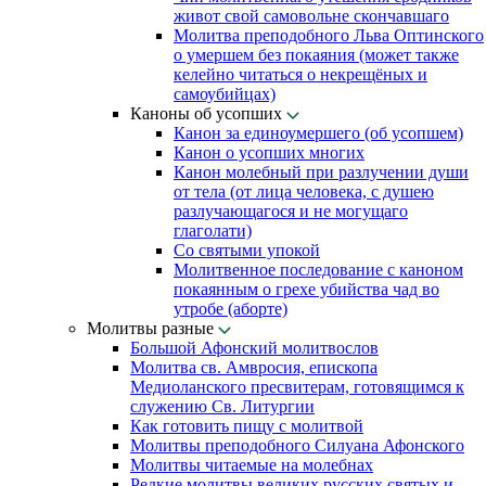
живот свой самовольне скончавшаго
Молитва преподобного Льва Оптинского
о умершем без покаяния (может также
келейно читаться о некрещёных и
самоубийцах)
Каноны об усопших
Канон за единоумершего (об усопшем)
Канон о усопших многих
Канон молебный при разлучении души
от тела (от лица человека, с душею
разлучающагося и не могущаго
глаголати)
Со святыми упокой
Молитвенное последование с каноном
покаянным о грехе убийства чад во
утробе (аборте)
Молитвы разные
Большой Афонский молитвослов
Молитва св. Амвросия, епископа
Медиоланского пресвитерам, готовящимся к
служению Св. Литургии
Как готовить пищу с молитвой
Молитвы преподобного Силуана Афонского
Молитвы читаемые на молебнах
Редкие молитвы великих русских святых и