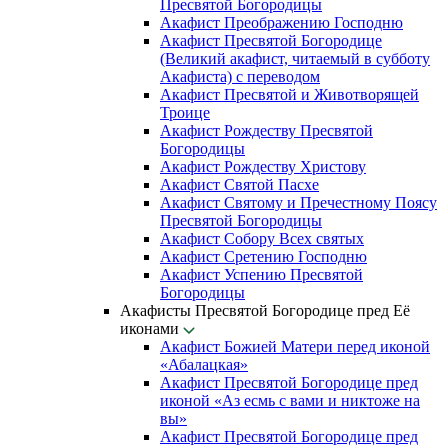
Пресвятой Богородицы
Акафист Преображению Господню
Акафист Пресвятой Богородице
(Великий акафист, читаемый в субботу
Акафиста) с переводом
Акафист Пресвятой и Животворящей
Троице
Акафист Рождеству Пресвятой
Богородицы
Акафист Рождеству Христову
Акафист Святой Пасхе
Акафист Святому и Пречестному Поясу
Пресвятой Богородицы
Акафист Собору Всех святых
Акафист Сретению Господню
Акафист Успению Пресвятой
Богородицы
Акафисты Пресвятой Богородице пред Её
иконами
Акафист Божией Матери перед иконой
«Абалацкая»
Акафист Пресвятой Богородице пред
иконой «Аз есмь с вами и никтоже на
вы»
Акафист Пресвятой Богородице пред