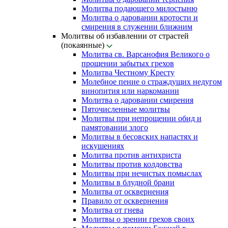
Молитва подающего милостыню
Молитва о даровании кротости и
смирения в служении ближним
Молитвы об избавлении от страстей
(покаянные)
Молитва св. Варсанофия Великого о
прощении забытых грехов
Молитва Честному Кресту
Молебное пение о страждущих недугом
винопития или наркомании
Молитва о даровании смирения
Пяточисленные молитвы
Молитвы при непрощении обид и
памятовании злого
Молитвы в бесовских напастях и
искушениях
Молитва против антихриста
Молитвы против колдовства
Молитвы при нечистых помыслах
Молитвы в блудной брани
Молитва от осквернения
Правило от осквернения
Молитва от гнева
Молитвы о зрении грехов своих