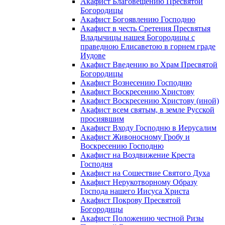
Акафист Благовещению Пресвятой
Богородицы
Акафист Богоявлению Господню
Акафист в честь Сретения Пресвятыя
Владычицы нашея Богородицы с
праведною Елисаветою в горнем граде
Иудове
Акафист Введению во Храм Пресвятой
Богородицы
Акафист Вознесению Господню
Акафист Воскресению Христову
Акафист Воскресению Христову (иной)
Акафист всем святым, в земле Русской
просиявшим
Акафист Входу Господню в Иерусалим
Акафист Живоносному Гробу и
Воскресению Господню
Акафист на Воздвижение Креста
Господня
Акафист на Сошествие Святого Духа
Акафист Нерукотворному Образу
Господа нашего Иисуса Христа
Акафист Покрову Пресвятой
Богородицы
Акафист Положению честной Ризы