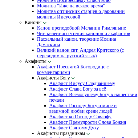
Молитва Воскресшему Спасителю
Молитва "Иже на всякое время"
Молитва оптинских старцев о даровании
молитвы Иисусовой
Каноны
Канон преподобной Мелании Римляныне
Чин келейного чтения канонов и акафистов
Пасхальный канон, творение Иоанна
Дамаскина
Великий канон свт. Андрея Критского (с
переводом на русский язык)
Акафисты
Акафист Пресвятой Богородице с
комментариями
Акафисты Богу
Акафист Иисусу Сладчайшему
Акафист Слава Богу за всё
Акафист Всемогущему Богу в нашествии
печали
Акафист Господу Богу о мире и
взаимной любви среди людей
Акафист ко Господу Саваофу
Акафист Премудрости Слова Божия
Акафист Святому Духу
Акафисты праздникам