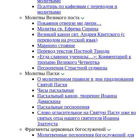
молитвами
Псалтирь по кафизмам с переводом и
молитвами
Молитвы Великого поста
Покаяния отверзи ми двери…
Молитва св. Ефрема Сирина
Великий канон свт. Андрея Критского (с
переводом на русский язык)
Мариино стояние
Перевод текстов Постной Триоди
«Егда славнии ученицы…»: Комментарий к
тропарю Великого Четвертка
Песнопения Страстной седмицы
Молитвы Пасхи
О молитвенном правиле в дни празднования
Святой Пасхи
Часы пасхальные
Пасхальный канон, творение Иоанна
Дамаскина
Пасхальные песнопения
Слово огласительное на Святую Пасху иже во
святых отца нашего святителя Иоанна
Златоуста
Фрагменты церковных богослужений
Молитвенные песнопения богослужений для