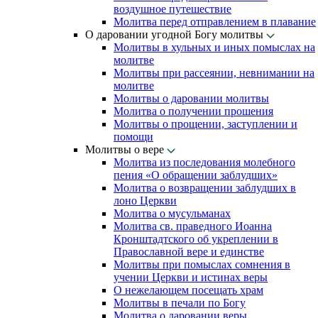
воздушное путешествие
Молитва перед отправлением в плавание
О даровании угодной Богу молитвы
Молитвы в хульных и иных помыслах на
молитве
Молитвы при рассеянии, невнимании на
молитве
Молитвы о даровании молитвы
Молитва о получении прошения
Молитвы о прощении, заступлении и
помощи
Молитвы о вере
Молитва из последования молебного
пения «О обращении заблудших»
Молитва о возвращении заблудших в
лоно Церкви
Молитва о мусульманах
Молитва св. праведного Иоанна
Кронштадтского об укреплении в
Православной вере и единстве
Молитвы при помыслах сомнения в
учении Церкви и истинах веры
О нежелающем посещать храм
Молитвы в печали по Богу
Молитва о даровании веры