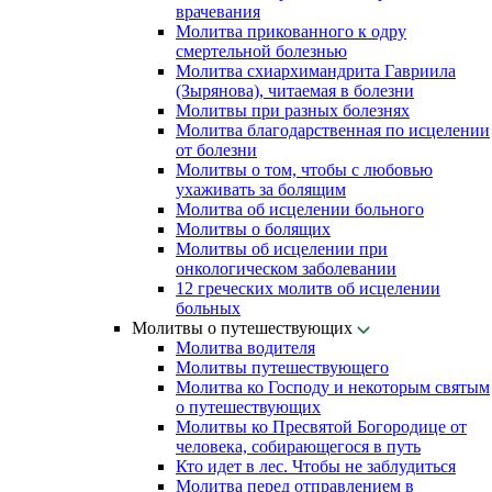
врачевания
Молитва прикованного к одру
смертельной болезнью
Молитва схиархимандрита Гавриила
(Зырянова), читаемая в болезни
Молитвы при разных болезнях
Молитва благодарственная по исцелении
от болезни
Молитвы о том, чтобы с любовью
ухаживать за болящим
Молитва об исцелении больного
Молитвы о болящих
Молитвы об исцелении при
онкологическом заболевании
12 греческих молитв об исцелении
больных
Молитвы о путешествующих
Молитва водителя
Молитвы путешествующего
Молитва ко Господу и некоторым святым
о путешествующих
Молитвы ко Пресвятой Богородице от
человека, собирающегося в путь
Кто идет в лес. Чтобы не заблудиться
Молитва перед отправлением в