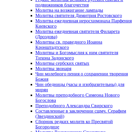
подвижников благочестия
Молитва на возжигание лампады
Молитва святителя Димитрия Ростовского
Молитва ежедневная иеросхимонаха Парфения
Киевского
Молитва ежедневная святителя Филарета
(Дроздова)
Молитвы св. праведного Иоанна
Кронштадтского
Молитвы и Богомыслия к ним святителя
Тихона Задонского
Молитвы сербских святых
Молитвы звонаря
Чин молебного пения о сохранении творения
Божия
Чин обедницы (часы и изобразительны) для
мирян
Молитвы преподобного Симеона Нового
Богослова
Преподобного Александра Свирского
Составленные в заключении сщмч. Серафим
(Звездинский)
Сборник редких молитв ко Пресвятой
Богородице