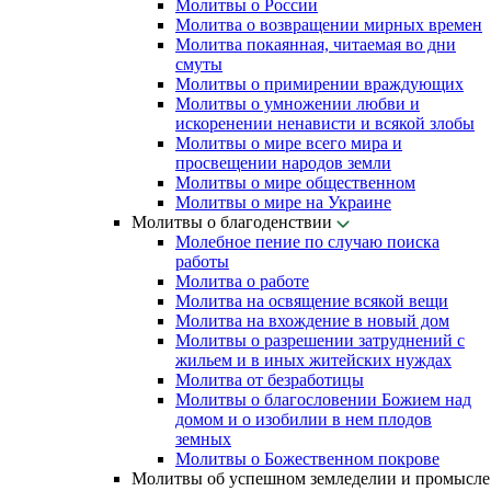
Молитвы о России
Молитва о возвращении мирных времен
Молитва покаянная, читаемая во дни
смуты
Молитвы о примирении враждующих
Молитвы о умножении любви и
искоренении ненависти и всякой злобы
Молитвы о мире всего мира и
просвещении народов земли
Молитвы о мире общественном
Молитвы о мире на Украине
Молитвы о благоденствии
Молебное пение по случаю поиска
работы
Молитва о работе
Молитва на освящение всякой вещи
Молитва на вхождение в новый дом
Молитвы о разрешении затруднений с
жильем и в иных житейских нуждах
Молитва от безработицы
Молитвы о благословении Божием над
домом и о изобилии в нем плодов
земных
Молитвы о Божественном покрове
Молитвы об успешном земледелии и промысле