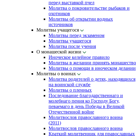
перед выставкой пчел
Молитва о покровительстве рыбаков и
охотников
Молитвы об открытии водных
источников
Молитвы учащегося
Молитвы перед экзаменом
Молитвы учащегося
Молитва после учения
О монашеской жизни
Иноческое келейное правило
Молитвы в желании принять монашество
Молитвы о помощи в иноческом делании
Молитвы о воинах
Молитва родителей о детях, находящихся
на воинской службе
Молитвы о пленных
Последование благодарственнаго и
молебнаго пения ко Господу Богу,
певаемаго в день Победы в Великой
Отечественной войне
Молитвослов православного воина
(2011)
Молитвослов православного воина
Краткий молитвенник для православных