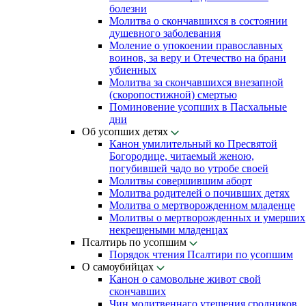
болезни
Молитва о скончавшихся в состоянии
душевного заболевания
Моление о упокоении православных
воинов, за веру и Отечество на брани
убиенных
Молитва за скончавшихся внезапной
(скоропостижной) смертью
Поминовение усопших в Пасхальные
дни
Об усопших детях
Канон умилительный ко Пресвятой
Богородице, читаемый женою,
погубившей чадо во утробе своей
Молитвы совершившим аборт
Молитва родителей о почивших детях
Молитва о мертворожденном младенце
Молитвы о мертворожденных и умерших
некрещеными младенцах
Псалтирь по усопшим
Порядок чтения Псалтири по усопшим
О самоубийцах
Канон о самовольне живот свой
скончавших
Чин молитвеннаго утешения сродников