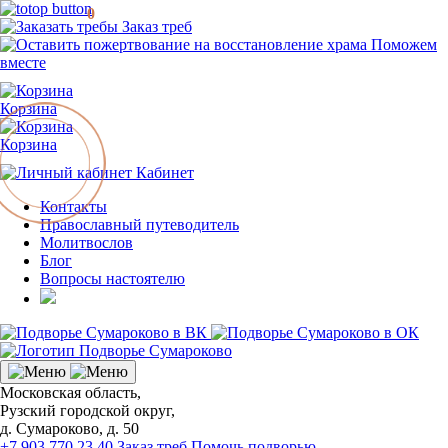
0
Заказ треб
Поможем
вместе
Корзина
Корзина
Кабинет
Контакты
Православный путеводитель
Молитвослов
Блог
Вопросы настоятелю
Московская область,
Рузский городской округ,
д. Сумароково, д. 50
+7 903 770 23 40
Заказ треб
Помочь подворью