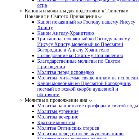
отца
Каноны и молитвы для подготовки к Таинствам
Покаяния и Святого Причащения
Канон покаянный ко Господу нашему Иисусу
Христу
Канон Ангелу-Хранителю
Три канона: покаянный ко Господу нашему
Иисусу Христу, молебный ко Пресвятей
Богородице и Ангелу Хранителю
Последование ко Святому Причащению
Благодарственные молитвы по Святом
Причащении
Молитва перед исповедью
Молитвы, читаемые священником на исповеди
Канон молебный ко Пресвятой Богородице,
поемый во всякой скорби душевной и
обстоянии
Молитвы в продолжение дня
Молитва на принятие просфоры и святой воды
Молитвы утренние
Молитвы вечерние
Краткие молитвы
Молитва Оптинских старцев
Молитвы перед и после вкушения пищи