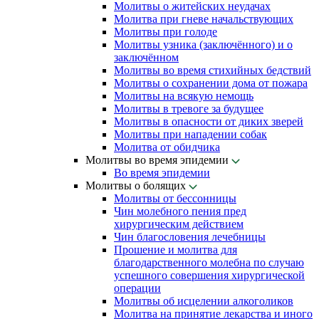
Молитвы о житейских неудачах
Молитва при гневе начальствующих
Молитвы при голоде
Молитвы узника (заключённого) и о
заключённом
Молитвы во время стихийных бедствий
Молитвы о сохранении дома от пожара
Молитвы на всякую немощь
Молитвы в тревоге за будущее
Молитвы в опасности от диких зверей
Молитвы при нападении собак
Молитва от обидчика
Молитвы во время эпидемии
Во время эпидемии
Молитвы о болящих
Молитвы от бессонницы
Чин молебного пения пред
хирургическим действием
Чин благословения лечебницы
Прошение и молитва для
благодарственного молебна по случаю
успешного совершения хирургической
операции
Молитвы об исцелении алкоголиков
Молитва на принятие лекарства и иного