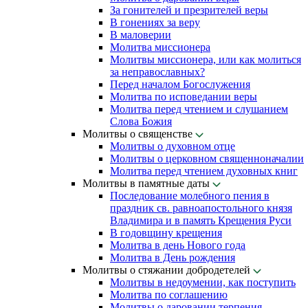
За гонителей и презрителей веры
В гонениях за веру
В маловерии
Молитва миссионера
Молитвы миссионера, или как молиться
за неправославных?
Перед началом Богослужения
Молитва по исповедании веры
Молитва перед чтением и слушанием
Слова Божия
Молитвы о священстве
Молитвы о духовном отце
Молитвы о церковном священноначалии
Молитва перед чтением духовных книг
Молитвы в памятные даты
Последование молебного пения в
праздник св. равноапостольного князя
Владимира и в память Крещения Руси
В годовщину крещения
Молитва в день Нового года
Молитва в День рождения
Молитвы о стяжании добродетелей
Молитвы в недоумении, как поступить
Молитва по соглашению
Молитвы о даровании терпения