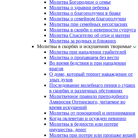
Молитва Богородице о семье
Молитвы о здравии ребенка
Молитвы о благополучии в браке
Молитвы о семейном благополучии
Молитвы при семейных несогласиях
Молитвы в скорби о неверности супруга
Молитва Спасителю об отце и матери
Молитвы за родных и ближних
Молитвы в скорбях и искушениях творимые
Молитва при нападении грабителей
Молитвы о пропавшем без вести
Во время бедствия и при нападении
врагов
О доме, который терпит наваждение от
злых духов
Последование молебнаго пения о сущих
в скорбях и различных обстояниях
Молитвенное правило преподобного
Амвросия Оптинского, читаемое во
время искушений
Молитвы от поношений и непонимания
Когда оклеветан и осужден невинно
Молитвы в бедности или потере
имущества, денег
Молитва при потере или пропаже вещей