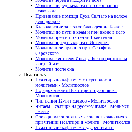
Молитва перед выходом из дома
Молитвы перед началом и по окончании
всякого дела
Призывание помощи Духа Святаго на всякое
дело доброе
Благодарение за всякое благодеяние Божие
Молитвы по пути в храм и при входе в него
Молитва пред и по чтении Евангелия
Молитва перед выходом в Интернет
Молитвенное правило прп. Серафима
Саровского
Молитва святителя Иосафа Белгородского на
каждый час
Молитва после сна
Псалтирь
Псалтирь по кафизмам с переводом и
молитвами - Молитвослов
Порядок чтения Псалтири по усопшим -
Молитвослов
Чин пения 12-ти псалмов - Молитвослов
Читаем Псалтирь на русском языке - Молимся
вместе
Словарь малопонятных слов, встречающихся
при чтении Псалтири и молитв - Молитвослов
Псалтирь по кафизмам с ударениями и