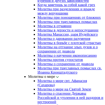
курения и других зависимостей
Когда заметишь за собой какой грех
Молитва при разделениях и вражде
между верующими
Молитвы при поношениях от ближних
Молитвы при тщеславных помыслах
Молитвы в отчаянии
Молитвы в дерзости и непослушании
Молитва Манассии, царя Иудейского
Молитва о даровании разумения
Молитвы в борьбе с плотской страстью
Молитвы на отгнание злых духов и о
сохранении от диавола
Молитвы о научении иконописанию
Молитва против супостатов
Молитвы о сохранении от диавола
Молитва при тщеславных помыслах св.
Иоанна Кронштадтского
Молитвы о мире
Молитва о мире свт. Афанасия
(Сахарова)
Молитва о мире на Святой Земле
Молитва о спасении Державы
Российской и утолении в ней раздоров и
нестроений