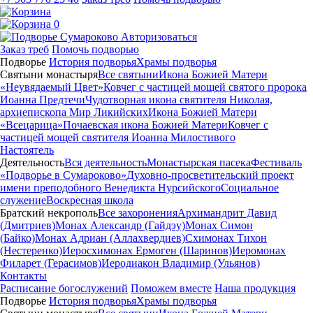
0
Авторизоваться
Заказ треб
Помочь подворью
Подворье
История подворья
Храмы подворья
Святыни монастыря
Все святыни
Икона Божией Матери
«Неувядаемый Цвет»
Ковчег с частицей мощей святого пророка
Иоанна Предтечи
Чудотворная икона святителя Николая,
архиепископа Мир Ликийских
Икона Божией Матери
«Всецарица»
Почаевская икона Божией Матери
Ковчег с
частицей мощей святителя Иоанна Милостивого
Настоятель
Деятельность
Вся деятельность
Монастырская пасека
Фестиваль
«Подворье в Сумароково»
Духовно-просветительский проект
имени преподобного Венедикта Нурсийского
Социальное
служение
Воскресная школа
Братский некрополь
Все захоронения
Архимандрит Давид
(Дмитриев)
Монах Александр (Гайдэу)
Монах Симон
(Байко)
Монах Адриан (Аллахвердиев)
Схимонах Тихон
(Нестеренко)
Иеросхимонах Ермоген (Шаринов)
Иеромонах
Филарет (Герасимов)
Иеродиакон Владимир (Ульянов)
Контакты
Расписание богослужений
Поможем вместе
Наша продукция
Подворье
История подворья
Храмы подворья