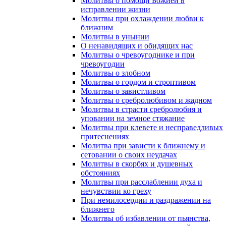
Молитвы о помощи Божией в
исправлении жизни
Молитвы при охлаждении любви к
ближним
Молитвы в унынии
О ненавидящих и обидящих нас
Молитвы о чревоугоднике и при
чревоугодии
Молитвы о злобном
Молитвы о гордом и строптивом
Молитвы о завистливом
Молитвы о сребролюбивом и жадном
Молитвы в страсти сребролюбия и
уповании на земное стяжание
Молитвы при клевете и несправедливых
притеснениях
Молитва при зависти к ближнему и
сетовании о своих неудачах
Молитвы в скорбях и душевных
обстояниях
Молитвы при расслаблении духа и
нечувствии ко греху
При немилосердии и раздражении на
ближнего
Молитвы об избавлении от пьянства,