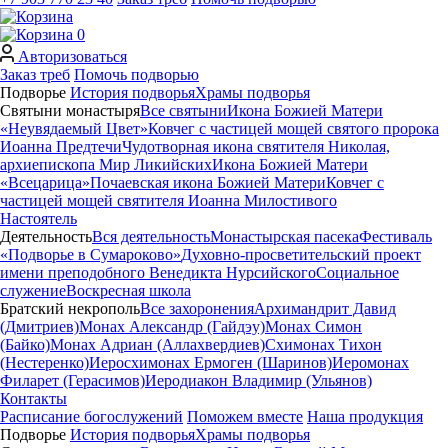
0
Авторизоваться
Заказ треб
Помочь подворью
Подворье
История подворья
Храмы подворья
Святыни монастыря
Все святыни
Икона Божией Матери
«Неувядаемый Цвет»
Ковчег с частицей мощей святого пророка
Иоанна Предтечи
Чудотворная икона святителя Николая,
архиепископа Мир Ликийских
Икона Божией Матери
«Всецарица»
Почаевская икона Божией Матери
Ковчег с
частицей мощей святителя Иоанна Милостивого
Настоятель
Деятельность
Вся деятельность
Монастырская пасека
Фестиваль
«Подворье в Сумароково»
Духовно-просветительский проект
имени преподобного Венедикта Нурсийского
Социальное
служение
Воскресная школа
Братский некрополь
Все захоронения
Архимандрит Давид
(Дмитриев)
Монах Александр (Гайдэу)
Монах Симон
(Байко)
Монах Адриан (Аллахвердиев)
Схимонах Тихон
(Нестеренко)
Иеросхимонах Ермоген (Шаринов)
Иеромонах
Филарет (Герасимов)
Иеродиакон Владимир (Ульянов)
Контакты
Расписание богослужений
Поможем вместе
Наша продукция
Подворье
История подворья
Храмы подворья