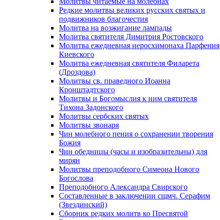
Молитвы читаемые на молебнах
Редкие молитвы великих русских святых и
подвижников благочестия
Молитва на возжигание лампады
Молитва святителя Димитрия Ростовского
Молитва ежедневная иеросхимонаха Парфения
Киевского
Молитва ежедневная святителя Филарета
(Дроздова)
Молитвы св. праведного Иоанна
Кронштадтского
Молитвы и Богомыслия к ним святителя
Тихона Задонского
Молитвы сербских святых
Молитвы звонаря
Чин молебного пения о сохранении творения
Божия
Чин обедницы (часы и изобразительны) для
мирян
Молитвы преподобного Симеона Нового
Богослова
Преподобного Александра Свирского
Составленные в заключении сщмч. Серафим
(Звездинский)
Сборник редких молитв ко Пресвятой