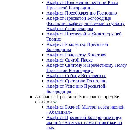
Акафист Положению честной Ризы
Пресвятой Богородицы
Акафист Преображению Господню
Акафист Пресвятой Богородице
(Великий акафист, читаемый в субботу
Акафиста) с переводом
Акафист Пресвятой и Животворящей
Троице
Акафист Рождеству Пресвятой
Богородицы
Акафист Рождеству Христову
Акафист Святой Пасхе
Акафист Святому и Пречестному Поясу
Пресвятой Богородицы
Акафист Собору Всех святых
Акафист Сретению Господню
Акафист Успению Пресвятой
Богородицы
Акафисты Пресвятой Богородице пред Её
иконами
Акафист Божией Матери перед иконой
«Абалацкая»
Акафист Пресвятой Богородице пред
иконой «Аз есмь с вами и никтоже на
вы»