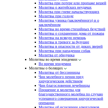
Молитва при потере или пропаже вещей
Молитвы о житейских неудачах
Молитва при гневе начальствующих
Молитвы при голоде
Молитвы узника (заключённого) и о
заключённом
Молитвы во время стихийных бедствий
Молитвы о сохранении дома от пожара
Молитвы на всякую немощь
Молитвы в тревоге за будущее
Молитвы в опасности от диких зверей
Молитвы при нападении собак
Молитва от обидчика
Молитвы во время эпидемии
Во время эпидемии
Молитвы о болящих
Молитвы от бессонницы
Чин молебного пения пред
хирургическим действием
Чин благословения лечебницы
Прошение и молитва для
благодарственного молебна по случаю
успешного совершения хирургической
операции
Молитвы об исцелении алкоголиков