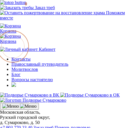
0
Заказ треб
Поможем
вместе
Корзина
Корзина
Кабинет
Контакты
Православный путеводитель
Молитвослов
Блог
Вопросы настоятелю
Московская область,
Рузский городской округ,
д. Сумароково, д. 50
+7 903 770 23 40
Заказ треб
Помочь подворью