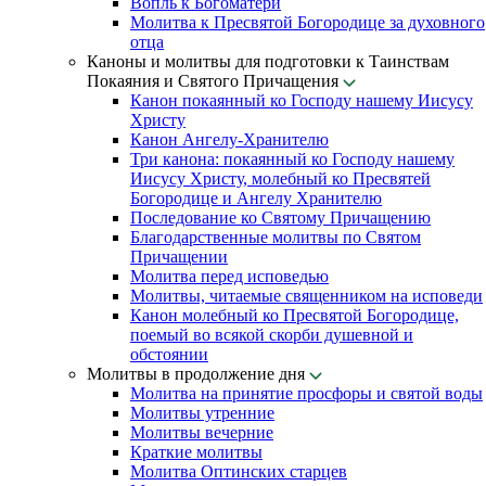
Вопль к Богоматери
Молитва к Пресвятой Богородице за духовного
отца
Каноны и молитвы для подготовки к Таинствам
Покаяния и Святого Причащения
Канон покаянный ко Господу нашему Иисусу
Христу
Канон Ангелу-Хранителю
Три канона: покаянный ко Господу нашему
Иисусу Христу, молебный ко Пресвятей
Богородице и Ангелу Хранителю
Последование ко Святому Причащению
Благодарственные молитвы по Святом
Причащении
Молитва перед исповедью
Молитвы, читаемые священником на исповеди
Канон молебный ко Пресвятой Богородице,
поемый во всякой скорби душевной и
обстоянии
Молитвы в продолжение дня
Молитва на принятие просфоры и святой воды
Молитвы утренние
Молитвы вечерние
Краткие молитвы
Молитва Оптинских старцев