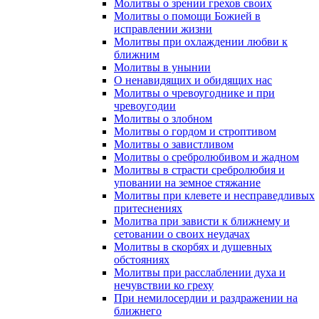
Молитвы о зрении грехов своих
Молитвы о помощи Божией в
исправлении жизни
Молитвы при охлаждении любви к
ближним
Молитвы в унынии
О ненавидящих и обидящих нас
Молитвы о чревоугоднике и при
чревоугодии
Молитвы о злобном
Молитвы о гордом и строптивом
Молитвы о завистливом
Молитвы о сребролюбивом и жадном
Молитвы в страсти сребролюбия и
уповании на земное стяжание
Молитвы при клевете и несправедливых
притеснениях
Молитва при зависти к ближнему и
сетовании о своих неудачах
Молитвы в скорбях и душевных
обстояниях
Молитвы при расслаблении духа и
нечувствии ко греху
При немилосердии и раздражении на
ближнего