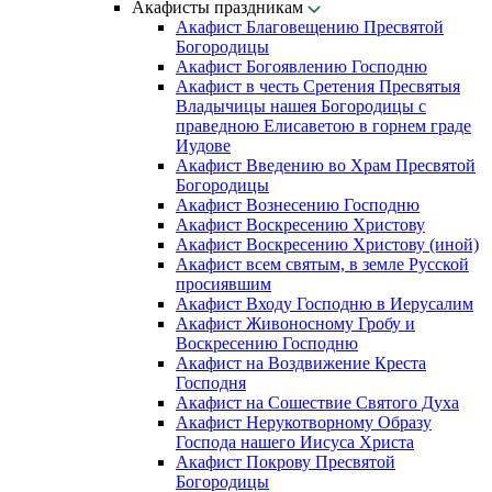
Акафисты праздникам
Акафист Благовещению Пресвятой
Богородицы
Акафист Богоявлению Господню
Акафист в честь Сретения Пресвятыя
Владычицы нашея Богородицы с
праведною Елисаветою в горнем граде
Иудове
Акафист Введению во Храм Пресвятой
Богородицы
Акафист Вознесению Господню
Акафист Воскресению Христову
Акафист Воскресению Христову (иной)
Акафист всем святым, в земле Русской
просиявшим
Акафист Входу Господню в Иерусалим
Акафист Живоносному Гробу и
Воскресению Господню
Акафист на Воздвижение Креста
Господня
Акафист на Сошествие Святого Духа
Акафист Нерукотворному Образу
Господа нашего Иисуса Христа
Акафист Покрову Пресвятой
Богородицы