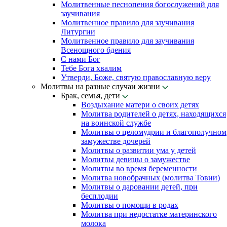
Молитвенные песнопения богослужений для
заучивания
Молитвенное правило для заучивания
Литургии
Молитвенное правило для заучивания
Всенощного бдения
С нами Бог
Тебе Бога хвалим
Утверди, Боже, святую православную веру
Молитвы на разные случаи жизни
Брак, семья, дети
Воздыхание матери о своих детях
Молитва родителей о детях, находящихся
на воинской службе
Молитвы о целомудрии и благополучном
замужестве дочерей
Молитвы о развитии ума у детей
Молитвы девицы о замужестве
Молитвы во время беременности
Молитва новобрачных (молитва Товии)
Молитвы о даровании детей, при
бесплодии
Молитвы о помощи в родах
Молитва при недостатке материнского
молока