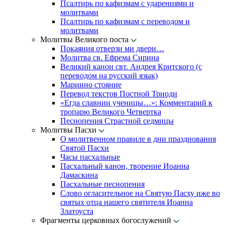
Псалтирь по кафизмам с ударениями и
молитвами
Псалтирь по кафизмам с переводом и
молитвами
Молитвы Великого поста
Покаяния отверзи ми двери…
Молитва св. Ефрема Сирина
Великий канон свт. Андрея Критского (с
переводом на русский язык)
Мариино стояние
Перевод текстов Постной Триоди
«Егда славнии ученицы…»: Комментарий к
тропарю Великого Четвертка
Песнопения Страстной седмицы
Молитвы Пасхи
О молитвенном правиле в дни празднования
Святой Пасхи
Часы пасхальные
Пасхальный канон, творение Иоанна
Дамаскина
Пасхальные песнопения
Слово огласительное на Святую Пасху иже во
святых отца нашего святителя Иоанна
Златоуста
Фрагменты церковных богослужений