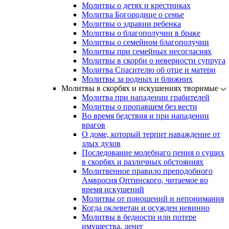
Молитвы о детях и крестниках
Молитва Богородице о семье
Молитвы о здравии ребенка
Молитвы о благополучии в браке
Молитвы о семейном благополучии
Молитвы при семейных несогласиях
Молитвы в скорби о неверности супруга
Молитва Спасителю об отце и матери
Молитвы за родных и ближних
Молитвы в скорбях и искушениях творимые
Молитва при нападении грабителей
Молитвы о пропавшем без вести
Во время бедствия и при нападении
врагов
О доме, который терпит наваждение от
злых духов
Последование молебнаго пения о сущих
в скорбях и различных обстояниях
Молитвенное правило преподобного
Амвросия Оптинского, читаемое во
время искушений
Молитвы от поношений и непонимания
Когда оклеветан и осужден невинно
Молитвы в бедности или потере
имущества, денег