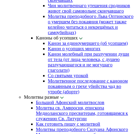
скончавших
Чин молитвеннаго утешения сродников
живот свой самовольне скончавшаго
Молитва преподобного Льва Оптинского
о умершем без покаяния (может также
келейно читаться о некрещёных и
самоубийцах)
Каноны об усопших
Канон за единоумершего (об усопшем)
Канон о усопших многих
Канон молебный при разлучении души
от тела (от лица человека, с душею
разлучающагося и не могущаго
глаголати)
Со святыми упокой
Молитвенное последование с каноном
покаянным о грехе убийства чад во
утробе (аборте)
Молитвы разные
Большой Афонский молитвослов
Молитва св. Амвросия, епископа
Медиоланского пресвитерам, готовящимся к
служению Св. Литургии
Как готовить пищу с молитвой
Молитвы преподобного Силуана Афонского