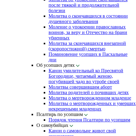
после тяжкой и продолжительной
болезни
Молитва о скончавшихся в состоянии
душевного заболевания
Моление о упокоении православных
воинов, за веру и Отечество на брани
убиенных
Молитва за скончавшихся внезапной
(скоропостижной) смертью
Поминовение усопших в Пасхальные
дни
Об усопших детях
Канон умилительный ко Пресвятой
Богородице, читаемый женою,
погубившей чадо во утробе своей
Молитвы совершившим аборт
Молитва родителей о почивших детях
Молитва о мертворожденном младенце
Молитвы о мертворожденных и умерших
некрещеными младенцах
Псалтирь по усопшим
Порядок чтения Псалтири по усопшим
О самоубийцах
Канон о самовольне живот свой