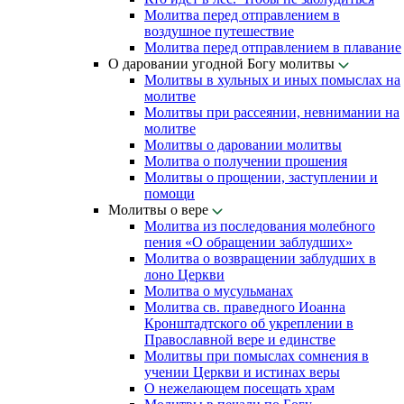
Молитва перед отправлением в
воздушное путешествие
Молитва перед отправлением в плавание
О даровании угодной Богу молитвы
Молитвы в хульных и иных помыслах на
молитве
Молитвы при рассеянии, невнимании на
молитве
Молитвы о даровании молитвы
Молитва о получении прошения
Молитвы о прощении, заступлении и
помощи
Молитвы о вере
Молитва из последования молебного
пения «О обращении заблудших»
Молитва о возвращении заблудших в
лоно Церкви
Молитва о мусульманах
Молитва св. праведного Иоанна
Кронштадтского об укреплении в
Православной вере и единстве
Молитвы при помыслах сомнения в
учении Церкви и истинах веры
О нежелающем посещать храм