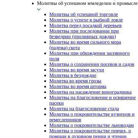
Молитвы об успешном земледелии и промысле
Молитвы об успешной торговле
Молитвы о успехе в рыбной ловле
Молитва перед посадкой деревьев
Молитвы при последовании при
безведрии (проливных дождях)
Молитвы во время сильного мора
(падежа) скота
Молитвы при обхождении засеянного
поля
Молитвы о сохранении посевов и садов
Молитвы во время засухи
Молитвы в бездождие
Молитва во время грозы
Молитвы во время шторма
Молитва на насаждение виноградника
Молитвы на благословение и освящение
пасеки
Молитва на благословение стада
Молитвы о покровительстве кузнецов и
ремесленников
Молитвы о покровительстве льноводам
Молитвы о покровительстве певчих, о
помощи в духовном пении и чтении