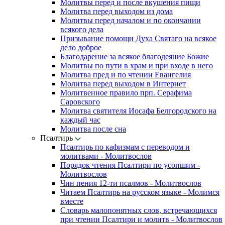
Молитвы перед и после вкушения пищи
Молитва перед выходом из дома
Молитвы перед началом и по окончании
всякого дела
Призывание помощи Духа Святаго на всякое
дело доброе
Благодарение за всякое благодеяние Божие
Молитвы по пути в храм и при входе в него
Молитва пред и по чтении Евангелия
Молитва перед выходом в Интернет
Молитвенное правило прп. Серафима
Саровского
Молитва святителя Иосафа Белгородского на
каждый час
Молитва после сна
Псалтирь
Псалтирь по кафизмам с переводом и
молитвами - Молитвослов
Порядок чтения Псалтири по усопшим -
Молитвослов
Чин пения 12-ти псалмов - Молитвослов
Читаем Псалтирь на русском языке - Молимся
вместе
Словарь малопонятных слов, встречающихся
при чтении Псалтири и молитв - Молитвослов