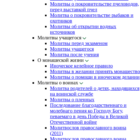
Молитвы о покровительстве пчеловодов,
перед выставкой пчел
Молитва о покровительстве рыбаков и
охотников
Молитвы об открытии водных
источников
Молитвы учащегося
Молитвы перед экзаменом
Молитвы учащегося
Молитва после учения
О монашеской жизни
Иноческое келейное правило
Молитвы в желании принять монашество
Молитвы о помощи в иноческом делании
Молитвы о воинах
Молитва родителей о детях, находящихся
на воинской службе
Молитвы о пленных
Последование благодарственнаго и
молебнаго пения ко Господу Богу,
певаемаго в день Победы в Великой
Отечественной войне
Молитвослов православного воина
(2011)
Молитвослов православного воина