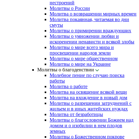
нестроений
Молитвы о России
Молитва о возвращении мирных времен
Молитва покаянная, читаемая во дни
смуты
Молитвы о примирении враждующих
Молитвы о умножении любви и
искоренении ненависти и всякой злобы
Молитвы о мире всего мира и
просвещении народов земли
Молитвы о мире общественном
Молитвы о мире на Украине
Молитвы о благоденствии
Молебное пение по случаю поиска
работы
Молитва о работе
Молитва на освящение всякой вещи
Молитва на вхождение в новый дом
Молитвы о разрешении затруднений с
жильем и в иных житейских нуждах
Молитва от безработицы
Молитвы о благословении Божием над
домом и о изобилии в нем плодов
земных
Молитвы о Божественном покрове