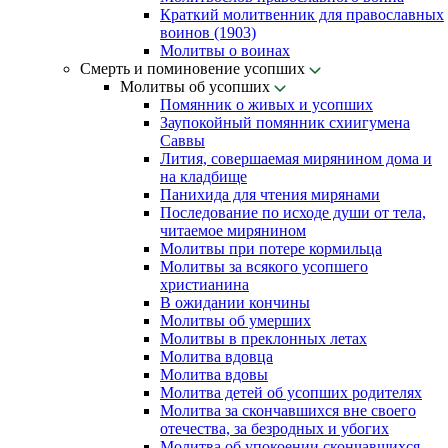
Краткий молитвенник для православных
воинов (1903)
Молитвы о воинах
Смерть и поминовение усопших
Молитвы об усопших
Помянник о живых и усопших
Заупокойный помянник схиигумена
Саввы
Лития, совершаемая мирянином дома и
на кладбище
Панихида для чтения мирянами
Последование по исходе души от тела,
читаемое мирянином
Молитвы при потере кормильца
Молитвы за всякого усопшего
христианина
В ожидании кончины
Молитвы об умерших
Молитвы в преклонных летах
Молитва вдовца
Молитва вдовы
Молитва детей об усопших родителях
Молитва за скончавшихся вне своего
отечества, за безродных и убогих
Молитва об упокоении скончавшихся