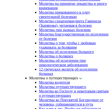
Молитва на принятие лекарства и иного
врачевания
Молитва прикованного к одру
смертельной болезнью
Молитва схиархимандрита Гавриила
(Зырянова), читаемая в болезни
Молитвы при разных болезнях
Молитва благодарственная по исцелении
от болезни
Молитвы о том, чтобы с любовью
ухаживать за болящим
Молитва об исцелении больного
Молитвы о болящих
Молитвы об исцелении при
онкологическом заболевании
12 греческих молитв об исцелении
больных
Молитвы о путешествующих
Молитва водителя
Молитвы путешествующего
Молитва ко Господу и некоторым святым
о путешествующих
Молитвы ко Пресвятой Богородице от
человека, собирающегося в путь
Кто идет в лес. Чтобы не заблудиться