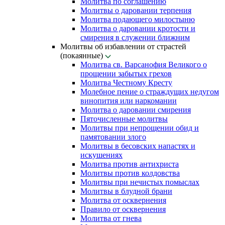
Молитва по соглашению
Молитвы о даровании терпения
Молитва подающего милостыню
Молитва о даровании кротости и
смирения в служении ближним
Молитвы об избавлении от страстей
(покаянные)
Молитва св. Варсанофия Великого о
прощении забытых грехов
Молитва Честному Кресту
Молебное пение о страждущих недугом
винопития или наркомании
Молитва о даровании смирения
Пяточисленные молитвы
Молитвы при непрощении обид и
памятовании злого
Молитвы в бесовских напастях и
искушениях
Молитва против антихриста
Молитвы против колдовства
Молитвы при нечистых помыслах
Молитвы в блудной брани
Молитва от осквернения
Правило от осквернения
Молитва от гнева