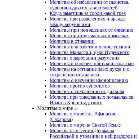
Молитвы об избавлении от пьянства,
курения и других зависимостей
Когда заметишь за собой какой грех
Молитва при разделениях и вражде
между верующими
Молитвы при поношениях от ближних
Молитвы при тщеславных помыслах
Молитвы в отчаянии
Молитвы в дерзости и непослушании
Молитва Манассии, царя Иудейского
Молитва о даровании разумения
Молитвы в борьбе с плотской страстью
Молитвы на отгнание злых духов и о
сохранении от диавола
Молитвы о научении иконописанию
Молитва против супостатов
Молитвы о сохранении от диавола
Молитва при тщеславных помыслах св.
Иоанна Кронштадтского
Молитвы о мире
Молитва о мире свт. Афанасия
(Сахарова)
Молитва о мире на Святой Земле
Молитва о спасении Державы
Российской и утолении в ней раздоров и