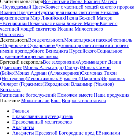
Святыни монастыря
Все святыни
Икона Божией Матери
«Неувядаемый Цвет»
Ковчег с частицей мощей святого пророка
Иоанна Предтечи
Чудотворная икона святителя Николая,
архиепископа Мир Ликийских
Икона Божией Матери
«Всецарица»
Почаевская икона Божией Матери
Ковчег с
частицей мощей святителя Иоанна Милостивого
Настоятель
Деятельность
Вся деятельность
Монастырская пасека
Фестиваль
«Подворье в Сумароково»
Духовно-просветительский проект
имени преподобного Венедикта Нурсийского
Социальное
служение
Воскресная школа
Братский некрополь
Все захоронения
Архимандрит Давид
(Дмитриев)
Монах Александр (Гайдэу)
Монах Симон
(Байко)
Монах Адриан (Аллахвердиев)
Схимонах Тихон
(Нестеренко)
Иеросхимонах Ермоген (Шаринов)
Иеромонах
Филарет (Герасимов)
Иеродиакон Владимир (Ульянов)
Контакты
Расписание богослужений
Поможем вместе
Наша продукция
Полезное
Молитвослов
Блог
Вопросы настоятелю
Главная
Православный путеводитель
Православный молитвослов
Акафисты
Акафисты Пресвятой Богородице пред Её иконами