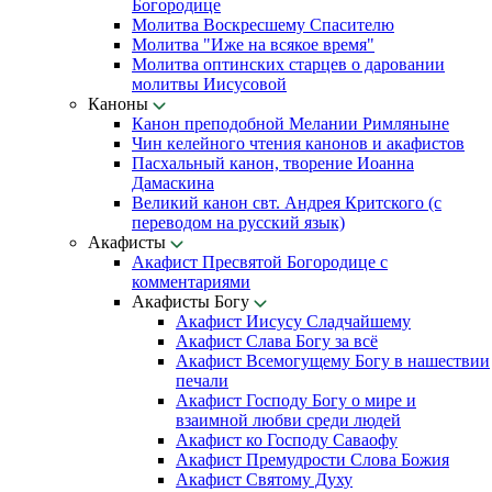
Богородице
Молитва Воскресшему Спасителю
Молитва "Иже на всякое время"
Молитва оптинских старцев о даровании
молитвы Иисусовой
Каноны
Канон преподобной Мелании Римляныне
Чин келейного чтения канонов и акафистов
Пасхальный канон, творение Иоанна
Дамаскина
Великий канон свт. Андрея Критского (с
переводом на русский язык)
Акафисты
Акафист Пресвятой Богородице с
комментариями
Акафисты Богу
Акафист Иисусу Сладчайшему
Акафист Слава Богу за всё
Акафист Всемогущему Богу в нашествии
печали
Акафист Господу Богу о мире и
взаимной любви среди людей
Акафист ко Господу Саваофу
Акафист Премудрости Слова Божия
Акафист Святому Духу