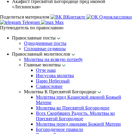
Акафист Пресвятой Богородице пред иконой
«Леснинская»
Поделиться материалом
ВКонтакте
Одноклассники
Telegram
Max
Путеводитель по православию
Православные посты
Однодневные посты
Сплошные седмицы
Православный молитвослов
Молитвы на всякую потребу
Главные молитвы
Отче наш
Иисусова молитва
Царю Небесный
Славословие
Молитвы К Пресвятой Богородице
Молитвы пред Казанской иконой Божьей
Матери
Молитвы ко Пресвятой Богородице
Всех Скорбящих Радость. Молитвы ко
Пресвятой Богородице
Молитвы перед иконами Божией Матери
Богородичное правило