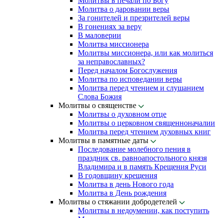
Молитвы в печали по Богу
Молитва о даровании веры
За гонителей и презрителей веры
В гонениях за веру
В маловерии
Молитва миссионера
Молитвы миссионера, или как молиться
за неправославных?
Перед началом Богослужения
Молитва по исповедании веры
Молитва перед чтением и слушанием
Слова Божия
Молитвы о священстве
Молитвы о духовном отце
Молитвы о церковном священноначалии
Молитва перед чтением духовных книг
Молитвы в памятные даты
Последование молебного пения в
праздник св. равноапостольного князя
Владимира и в память Крещения Руси
В годовщину крещения
Молитва в день Нового года
Молитва в День рождения
Молитвы о стяжании добродетелей
Молитвы в недоумении, как поступить