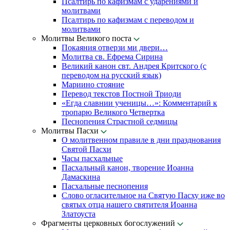
Псалтирь по кафизмам с ударениями и
молитвами
Псалтирь по кафизмам с переводом и
молитвами
Молитвы Великого поста
Покаяния отверзи ми двери…
Молитва св. Ефрема Сирина
Великий канон свт. Андрея Критского (с
переводом на русский язык)
Мариино стояние
Перевод текстов Постной Триоди
«Егда славнии ученицы…»: Комментарий к
тропарю Великого Четвертка
Песнопения Страстной седмицы
Молитвы Пасхи
О молитвенном правиле в дни празднования
Святой Пасхи
Часы пасхальные
Пасхальный канон, творение Иоанна
Дамаскина
Пасхальные песнопения
Слово огласительное на Святую Пасху иже во
святых отца нашего святителя Иоанна
Златоуста
Фрагменты церковных богослужений