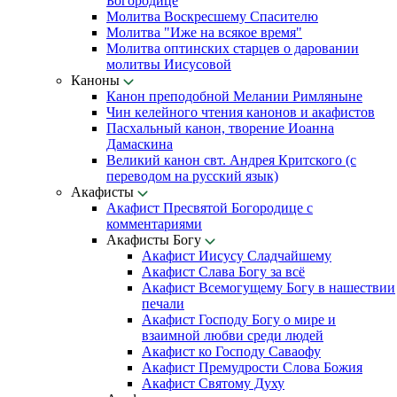
Богородице
Молитва Воскресшему Спасителю
Молитва "Иже на всякое время"
Молитва оптинских старцев о даровании
молитвы Иисусовой
Каноны
Канон преподобной Мелании Римляныне
Чин келейного чтения канонов и акафистов
Пасхальный канон, творение Иоанна
Дамаскина
Великий канон свт. Андрея Критского (с
переводом на русский язык)
Акафисты
Акафист Пресвятой Богородице с
комментариями
Акафисты Богу
Акафист Иисусу Сладчайшему
Акафист Слава Богу за всё
Акафист Всемогущему Богу в нашествии
печали
Акафист Господу Богу о мире и
взаимной любви среди людей
Акафист ко Господу Саваофу
Акафист Премудрости Слова Божия
Акафист Святому Духу