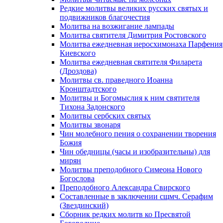
Редкие молитвы великих русских святых и
подвижников благочестия
Молитва на возжигание лампады
Молитва святителя Димитрия Ростовского
Молитва ежедневная иеросхимонаха Парфения
Киевского
Молитва ежедневная святителя Филарета
(Дроздова)
Молитвы св. праведного Иоанна
Кронштадтского
Молитвы и Богомыслия к ним святителя
Тихона Задонского
Молитвы сербских святых
Молитвы звонаря
Чин молебного пения о сохранении творения
Божия
Чин обедницы (часы и изобразительны) для
мирян
Молитвы преподобного Симеона Нового
Богослова
Преподобного Александра Свирского
Составленные в заключении сщмч. Серафим
(Звездинский)
Сборник редких молитв ко Пресвятой