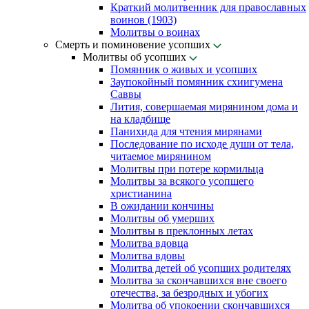
Краткий молитвенник для православных
воинов (1903)
Молитвы о воинах
Смерть и поминовение усопших
Молитвы об усопших
Помянник о живых и усопших
Заупокойный помянник схиигумена
Саввы
Лития, совершаемая мирянином дома и
на кладбище
Панихида для чтения мирянами
Последование по исходе души от тела,
читаемое мирянином
Молитвы при потере кормильца
Молитвы за всякого усопшего
христианина
В ожидании кончины
Молитвы об умерших
Молитвы в преклонных летах
Молитва вдовца
Молитва вдовы
Молитва детей об усопших родителях
Молитва за скончавшихся вне своего
отечества, за безродных и убогих
Молитва об упокоении скончавшихся