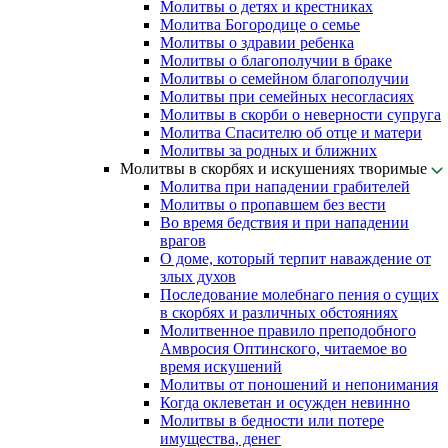
Молитвы о детях и крестниках
Молитва Богородице о семье
Молитвы о здравии ребенка
Молитвы о благополучии в браке
Молитвы о семейном благополучии
Молитвы при семейных несогласиях
Молитвы в скорби о неверности супруга
Молитва Спасителю об отце и матери
Молитвы за родных и ближних
Молитвы в скорбях и искушениях творимые
Молитва при нападении грабителей
Молитвы о пропавшем без вести
Во время бедствия и при нападении
врагов
О доме, который терпит наваждение от
злых духов
Последование молебнаго пения о сущих
в скорбях и различных обстояниях
Молитвенное правило преподобного
Амвросия Оптинского, читаемое во
время искушений
Молитвы от поношений и непонимания
Когда оклеветан и осужден невинно
Молитвы в бедности или потере
имущества, денег