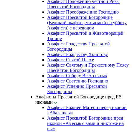
Акафист Положению честной Ризы
Пресвятой Богородицы
Акафист Преображению Господню
Акафист Пресвятой Богородице
(Великий акафист, читаемый в субботу
Акафиста) с переводом
Акафист Пресвятой и Животворящей
Троице
Акафист Рождеству Пресвятой
Богородицы
Акафист Рождеству Христову
Акафист Святой Пасхе
Акафист Святому и Пречестному Поясу
Пресвятой Богородицы
Акафист Собору Всех святых
Акафист Сретению Господню
Акафист Успению Пресвятой
Богородицы
Акафисты Пресвятой Богородице пред Её
иконами
Акафист Божией Матери перед иконой
«Абалацкая»
Акафист Пресвятой Богородице пред
иконой «Аз есмь с вами и никтоже на
вы»