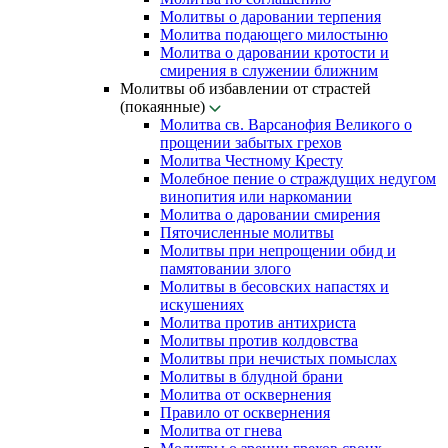
Молитвы о даровании терпения
Молитва подающего милостыню
Молитва о даровании кротости и
смирения в служении ближним
Молитвы об избавлении от страстей
(покаянные)
Молитва св. Варсанофия Великого о
прощении забытых грехов
Молитва Честному Кресту
Молебное пение о страждущих недугом
винопития или наркомании
Молитва о даровании смирения
Пяточисленные молитвы
Молитвы при непрощении обид и
памятовании злого
Молитвы в бесовских напастях и
искушениях
Молитва против антихриста
Молитвы против колдовства
Молитвы при нечистых помыслах
Молитвы в блудной брани
Молитва от осквернения
Правило от осквернения
Молитва от гнева