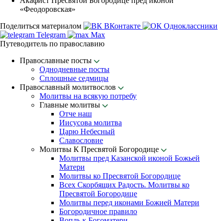
Акафист Пресвятой Богородице пред иконой
«Феодоровская»
Поделиться материалом
ВКонтакте
Одноклассники
Telegram
Max
Путеводитель по православию
Православные посты
Однодневные посты
Сплошные седмицы
Православный молитвослов
Молитвы на всякую потребу
Главные молитвы
Отче наш
Иисусова молитва
Царю Небесный
Славословие
Молитвы К Пресвятой Богородице
Молитвы пред Казанской иконой Божьей
Матери
Молитвы ко Пресвятой Богородице
Всех Скорбящих Радость. Молитвы ко
Пресвятой Богородице
Молитвы перед иконами Божией Матери
Богородичное правило
Вопль к Богоматери