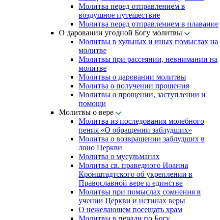
Молитва перед отправлением в
воздушное путешествие
Молитва перед отправлением в плавание
О даровании угодной Богу молитвы
Молитвы в хульных и иных помыслах на
молитве
Молитвы при рассеянии, невнимании на
молитве
Молитвы о даровании молитвы
Молитва о получении прошения
Молитвы о прощении, заступлении и
помощи
Молитвы о вере
Молитва из последования молебного
пения «О обращении заблудших»
Молитва о возвращении заблудших в
лоно Церкви
Молитва о мусульманах
Молитва св. праведного Иоанна
Кронштадтского об укреплении в
Православной вере и единстве
Молитвы при помыслах сомнения в
учении Церкви и истинах веры
О нежелающем посещать храм
Молитвы в печали по Богу