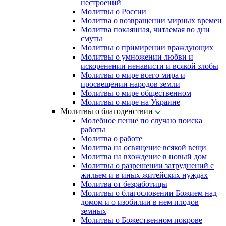
нестроений
Молитвы о России
Молитва о возвращении мирных времен
Молитва покаянная, читаемая во дни
смуты
Молитвы о примирении враждующих
Молитвы о умножении любви и
искоренении ненависти и всякой злобы
Молитвы о мире всего мира и
просвещении народов земли
Молитвы о мире общественном
Молитвы о мире на Украине
Молитвы о благоденствии
Молебное пение по случаю поиска
работы
Молитва о работе
Молитва на освящение всякой вещи
Молитва на вхождение в новый дом
Молитвы о разрешении затруднений с
жильем и в иных житейских нуждах
Молитва от безработицы
Молитвы о благословении Божием над
домом и о изобилии в нем плодов
земных
Молитвы о Божественном покрове