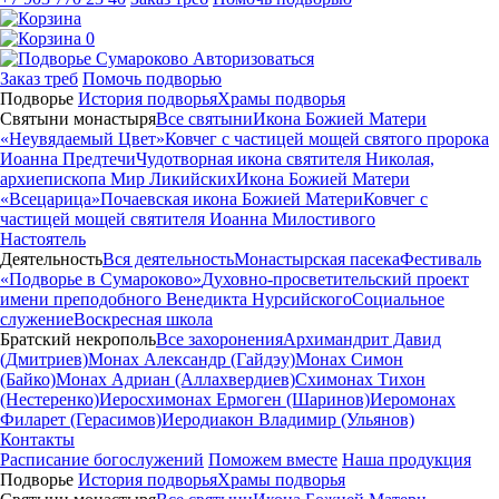
0
Авторизоваться
Заказ треб
Помочь подворью
Подворье
История подворья
Храмы подворья
Святыни монастыря
Все святыни
Икона Божией Матери
«Неувядаемый Цвет»
Ковчег с частицей мощей святого пророка
Иоанна Предтечи
Чудотворная икона святителя Николая,
архиепископа Мир Ликийских
Икона Божией Матери
«Всецарица»
Почаевская икона Божией Матери
Ковчег с
частицей мощей святителя Иоанна Милостивого
Настоятель
Деятельность
Вся деятельность
Монастырская пасека
Фестиваль
«Подворье в Сумароково»
Духовно-просветительский проект
имени преподобного Венедикта Нурсийского
Социальное
служение
Воскресная школа
Братский некрополь
Все захоронения
Архимандрит Давид
(Дмитриев)
Монах Александр (Гайдэу)
Монах Симон
(Байко)
Монах Адриан (Аллахвердиев)
Схимонах Тихон
(Нестеренко)
Иеросхимонах Ермоген (Шаринов)
Иеромонах
Филарет (Герасимов)
Иеродиакон Владимир (Ульянов)
Контакты
Расписание богослужений
Поможем вместе
Наша продукция
Подворье
История подворья
Храмы подворья