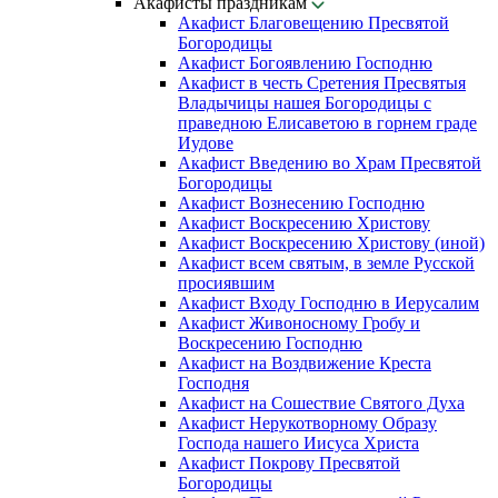
Акафисты праздникам
Акафист Благовещению Пресвятой
Богородицы
Акафист Богоявлению Господню
Акафист в честь Сретения Пресвятыя
Владычицы нашея Богородицы с
праведною Елисаветою в горнем граде
Иудове
Акафист Введению во Храм Пресвятой
Богородицы
Акафист Вознесению Господню
Акафист Воскресению Христову
Акафист Воскресению Христову (иной)
Акафист всем святым, в земле Русской
просиявшим
Акафист Входу Господню в Иерусалим
Акафист Живоносному Гробу и
Воскресению Господню
Акафист на Воздвижение Креста
Господня
Акафист на Сошествие Святого Духа
Акафист Нерукотворному Образу
Господа нашего Иисуса Христа
Акафист Покрову Пресвятой
Богородицы