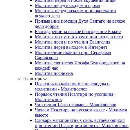
Молитвы перед и после вкушения пищи
Молитва перед выходом из дома
Молитвы перед началом и по окончании
всякого дела
Призывание помощи Духа Святаго на всякое
дело доброе
Благодарение за всякое благодеяние Божие
Молитвы по пути в храм и при входе в него
Молитва пред и по чтении Евангелия
Молитва перед выходом в Интернет
Молитвенное правило прп. Серафима
Саровского
Молитва святителя Иосафа Белгородского на
каждый час
Молитва после сна
Псалтирь
Псалтирь по кафизмам с переводом и
молитвами - Молитвослов
Порядок чтения Псалтири по усопшим -
Молитвослов
Чин пения 12-ти псалмов - Молитвослов
Читаем Псалтирь на русском языке - Молимся
вместе
Словарь малопонятных слов, встречающихся
при чтении Псалтири и молитв - Молитвослов