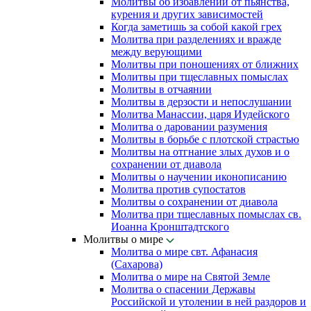
Молитвы об избавлении от пьянства,
курения и других зависимостей
Когда заметишь за собой какой грех
Молитва при разделениях и вражде
между верующими
Молитвы при поношениях от ближних
Молитвы при тщеславных помыслах
Молитвы в отчаянии
Молитвы в дерзости и непослушании
Молитва Манассии, царя Иудейского
Молитва о даровании разумения
Молитвы в борьбе с плотской страстью
Молитвы на отгнание злых духов и о
сохранении от диавола
Молитвы о научении иконописанию
Молитва против супостатов
Молитвы о сохранении от диавола
Молитва при тщеславных помыслах св.
Иоанна Кронштадтского
Молитвы о мире
Молитва о мире свт. Афанасия
(Сахарова)
Молитва о мире на Святой Земле
Молитва о спасении Державы
Российской и утолении в ней раздоров и