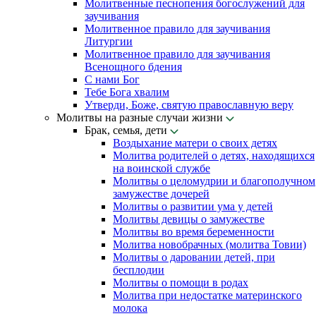
Молитвенные песнопения богослужений для
заучивания
Молитвенное правило для заучивания
Литургии
Молитвенное правило для заучивания
Всенощного бдения
С нами Бог
Тебе Бога хвалим
Утверди, Боже, святую православную веру
Молитвы на разные случаи жизни
Брак, семья, дети
Воздыхание матери о своих детях
Молитва родителей о детях, находящихся
на воинской службе
Молитвы о целомудрии и благополучном
замужестве дочерей
Молитвы о развитии ума у детей
Молитвы девицы о замужестве
Молитвы во время беременности
Молитва новобрачных (молитва Товии)
Молитвы о даровании детей, при
бесплодии
Молитвы о помощи в родах
Молитва при недостатке материнского
молока