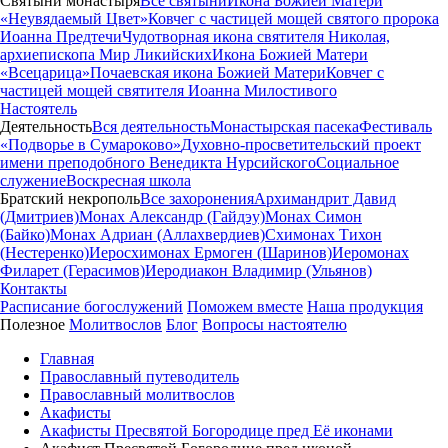
Святыни монастыря
Все святыни
Икона Божией Матери
«Неувядаемый Цвет»
Ковчег с частицей мощей святого пророка
Иоанна Предтечи
Чудотворная икона святителя Николая,
архиепископа Мир Ликийских
Икона Божией Матери
«Всецарица»
Почаевская икона Божией Матери
Ковчег с
частицей мощей святителя Иоанна Милостивого
Настоятель
Деятельность
Вся деятельность
Монастырская пасека
Фестиваль
«Подворье в Сумароково»
Духовно-просветительский проект
имени преподобного Венедикта Нурсийского
Социальное
служение
Воскресная школа
Братский некрополь
Все захоронения
Архимандрит Давид
(Дмитриев)
Монах Александр (Гайдэу)
Монах Симон
(Байко)
Монах Адриан (Аллахвердиев)
Схимонах Тихон
(Нестеренко)
Иеросхимонах Ермоген (Шаринов)
Иеромонах
Филарет (Герасимов)
Иеродиакон Владимир (Ульянов)
Контакты
Расписание богослужений
Поможем вместе
Наша продукция
Полезное
Молитвослов
Блог
Вопросы настоятелю
Главная
Православный путеводитель
Православный молитвослов
Акафисты
Акафисты Пресвятой Богородице пред Её иконами