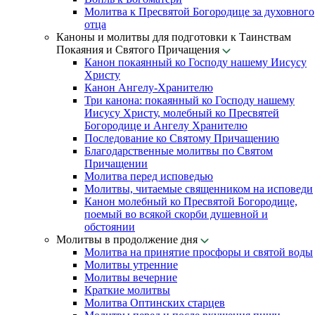
Молитва к Пресвятой Богородице за духовного
отца
Каноны и молитвы для подготовки к Таинствам
Покаяния и Святого Причащения
Канон покаянный ко Господу нашему Иисусу
Христу
Канон Ангелу-Хранителю
Три канона: покаянный ко Господу нашему
Иисусу Христу, молебный ко Пресвятей
Богородице и Ангелу Хранителю
Последование ко Святому Причащению
Благодарственные молитвы по Святом
Причащении
Молитва перед исповедью
Молитвы, читаемые священником на исповеди
Канон молебный ко Пресвятой Богородице,
поемый во всякой скорби душевной и
обстоянии
Молитвы в продолжение дня
Молитва на принятие просфоры и святой воды
Молитвы утренние
Молитвы вечерние
Краткие молитвы
Молитва Оптинских старцев