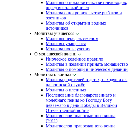
Молитвы о покровительстве пчеловодов,
перед выставкой пчел
Молитва о покровительстве рыбаков и
охотников
Молитвы об открытии водных
источников
Молитвы учащегося
Молитвы перед экзаменом
Молитвы учащегося
Молитва после учения
О монашеской жизни
Иноческое келейное правило
Молитвы в желании принять монашество
Молитвы о помощи в иноческом делании
Молитвы о воинах
Молитва родителей о детях, находящихся
на воинской службе
Молитвы о пленных
Последование благодарственнаго и
молебнаго пения ко Господу Богу,
певаемаго в день Победы в Великой
Отечественной войне
Молитвослов православного воина
(2011)
Молитвослов православного воина