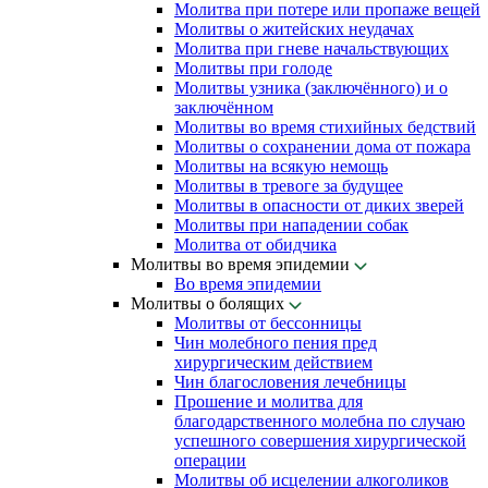
Молитва при потере или пропаже вещей
Молитвы о житейских неудачах
Молитва при гневе начальствующих
Молитвы при голоде
Молитвы узника (заключённого) и о
заключённом
Молитвы во время стихийных бедствий
Молитвы о сохранении дома от пожара
Молитвы на всякую немощь
Молитвы в тревоге за будущее
Молитвы в опасности от диких зверей
Молитвы при нападении собак
Молитва от обидчика
Молитвы во время эпидемии
Во время эпидемии
Молитвы о болящих
Молитвы от бессонницы
Чин молебного пения пред
хирургическим действием
Чин благословения лечебницы
Прошение и молитва для
благодарственного молебна по случаю
успешного совершения хирургической
операции
Молитвы об исцелении алкоголиков