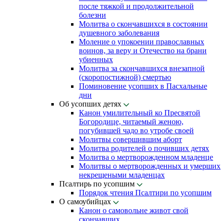
после тяжкой и продолжительной
болезни
Молитва о скончавшихся в состоянии
душевного заболевания
Моление о упокоении православных
воинов, за веру и Отечество на брани
убиенных
Молитва за скончавшихся внезапной
(скоропостижной) смертью
Поминовение усопших в Пасхальные
дни
Об усопших детях
Канон умилительный ко Пресвятой
Богородице, читаемый женою,
погубившей чадо во утробе своей
Молитвы совершившим аборт
Молитва родителей о почивших детях
Молитва о мертворожденном младенце
Молитвы о мертворожденных и умерших
некрещеными младенцах
Псалтирь по усопшим
Порядок чтения Псалтири по усопшим
О самоубийцах
Канон о самовольне живот свой
скончавших