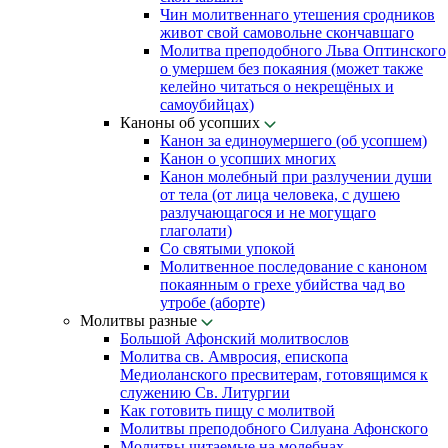
Чин молитвеннаго утешения сродников
живот свой самовольне скончавшаго
Молитва преподобного Льва Оптинского
о умершем без покаяния (может также
келейно читаться о некрещёных и
самоубийцах)
Каноны об усопших
Канон за единоумершего (об усопшем)
Канон о усопших многих
Канон молебный при разлучении души
от тела (от лица человека, с душею
разлучающагося и не могущаго
глаголати)
Со святыми упокой
Молитвенное последование с каноном
покаянным о грехе убийства чад во
утробе (аборте)
Молитвы разные
Большой Афонский молитвослов
Молитва св. Амвросия, епископа
Медиоланского пресвитерам, готовящимся к
служению Св. Литургии
Как готовить пищу с молитвой
Молитвы преподобного Силуана Афонского
Молитвы читаемые на молебнах