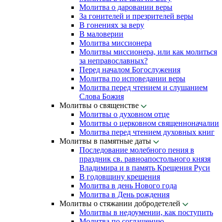
Молитва о даровании веры
За гонителей и презрителей веры
В гонениях за веру
В маловерии
Молитва миссионера
Молитвы миссионера, или как молиться
за неправославных?
Перед началом Богослужения
Молитва по исповедании веры
Молитва перед чтением и слушанием
Слова Божия
Молитвы о священстве
Молитвы о духовном отце
Молитвы о церковном священноначалии
Молитва перед чтением духовных книг
Молитвы в памятные даты
Последование молебного пения в
праздник св. равноапостольного князя
Владимира и в память Крещения Руси
В годовщину крещения
Молитва в день Нового года
Молитва в День рождения
Молитвы о стяжании добродетелей
Молитвы в недоумении, как поступить
Молитва по соглашению