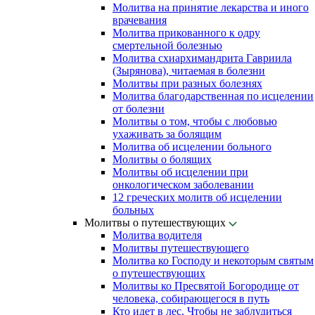
Молитва на принятие лекарства и иного
врачевания
Молитва прикованного к одру
смертельной болезнью
Молитва схиархимандрита Гавриила
(Зырянова), читаемая в болезни
Молитвы при разных болезнях
Молитва благодарственная по исцелении
от болезни
Молитвы о том, чтобы с любовью
ухаживать за болящим
Молитва об исцелении больного
Молитвы о болящих
Молитвы об исцелении при
онкологическом заболевании
12 греческих молитв об исцелении
больных
Молитвы о путешествующих
Молитва водителя
Молитвы путешествующего
Молитва ко Господу и некоторым святым
о путешествующих
Молитвы ко Пресвятой Богородице от
человека, собирающегося в путь
Кто идет в лес. Чтобы не заблудиться