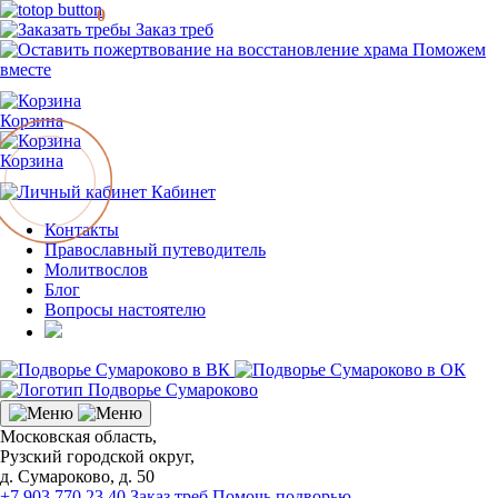
0
Заказ треб
Поможем
вместе
Корзина
Корзина
Кабинет
Контакты
Православный путеводитель
Молитвослов
Блог
Вопросы настоятелю
Московская область,
Рузский городской округ,
д. Сумароково, д. 50
+7 903 770 23 40
Заказ треб
Помочь подворью