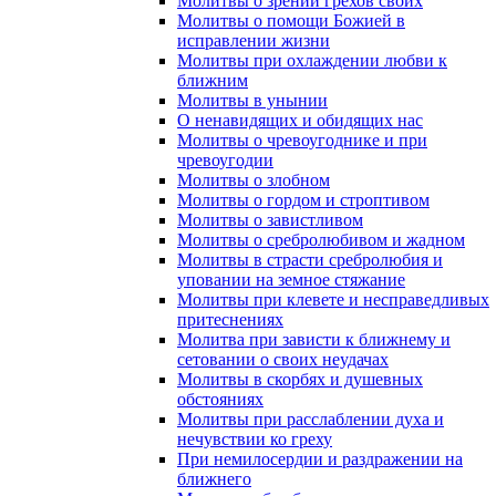
Молитвы о зрении грехов своих
Молитвы о помощи Божией в
исправлении жизни
Молитвы при охлаждении любви к
ближним
Молитвы в унынии
О ненавидящих и обидящих нас
Молитвы о чревоугоднике и при
чревоугодии
Молитвы о злобном
Молитвы о гордом и строптивом
Молитвы о завистливом
Молитвы о сребролюбивом и жадном
Молитвы в страсти сребролюбия и
уповании на земное стяжание
Молитвы при клевете и несправедливых
притеснениях
Молитва при зависти к ближнему и
сетовании о своих неудачах
Молитвы в скорбях и душевных
обстояниях
Молитвы при расслаблении духа и
нечувствии ко греху
При немилосердии и раздражении на
ближнего