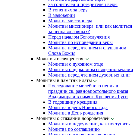
За гонителей и презрителей веры
В гонениях за веру
В маловерии
Молитва миссионера
Молитвы миссионера, или как молиться
за неправославных?
Перед началом Богослужения
Молитва по исповедании веры
Молитва перед чтением и слушанием
Слова Божия
Молитвы о священстве
Молитвы о духовном отце
Молитвы о церковном священноначалии
Молитва перед чтением духовных книг
Молитвы в памятные даты
Последование молебного пения в
праздник св. равноапостольного князя
Владимира и в память Крещения Руси
В годовщину крещения
Молитва в день Нового года
Молитва в День рождения
Молитвы о стяжании добродетелей
Молитвы в недоумении, как поступить
Молитва по соглашению
Молитвы о даровании терпения