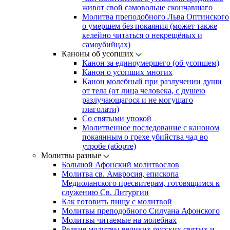
живот свой самовольне скончавшаго
Молитва преподобного Льва Оптинского
о умершем без покаяния (может также
келейно читаться о некрещёных и
самоубийцах)
Каноны об усопших
Канон за единоумершего (об усопшем)
Канон о усопших многих
Канон молебный при разлучении души
от тела (от лица человека, с душею
разлучающагося и не могущаго
глаголати)
Со святыми упокой
Молитвенное последование с каноном
покаянным о грехе убийства чад во
утробе (аборте)
Молитвы разные
Большой Афонский молитвослов
Молитва св. Амвросия, епископа
Медиоланского пресвитерам, готовящимся к
служению Св. Литургии
Как готовить пищу с молитвой
Молитвы преподобного Силуана Афонского
Молитвы читаемые на молебнах
Редкие молитвы великих русских святых и