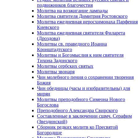
подвижников благочестия
Молитва на возжигание лампады
Молитва святителя Димитрия Ростовского
Молитва ежедневная иеросхимонаха Парфения
Киевского
Молитва ежедневная святителя Филарета
(Дроздова)
Молитвы св. праведного Иоанна
Кронштадтского
Молитвы и Богомыслия к ним святителя
Тихона Задонского
Молитвы сербских святых
Молитвы звонаря
Чин молебного пения о сохранении творения
Божия
Чин обедницы (часы и изобразительны) для
мирян
Молитвы преподобного Симеона Нового
Богослова
Преподобного Александра Свирского
Составленные в заключении сщмч. Серафим
(Звездинский)
Сборник редких молитв ко Пресвятой
Богородице