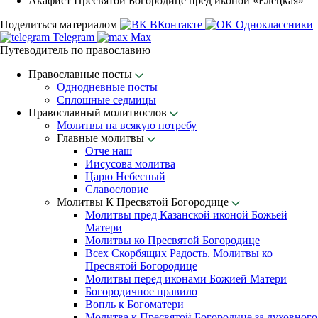
Акафист Пресвятой Богородице пред иконой «Елецкая»
Поделиться материалом
ВКонтакте
Одноклассники
Telegram
Max
Путеводитель по православию
Православные посты
Однодневные посты
Сплошные седмицы
Православный молитвослов
Молитвы на всякую потребу
Главные молитвы
Отче наш
Иисусова молитва
Царю Небесный
Славословие
Молитвы К Пресвятой Богородице
Молитвы пред Казанской иконой Божьей
Матери
Молитвы ко Пресвятой Богородице
Всех Скорбящих Радость. Молитвы ко
Пресвятой Богородице
Молитвы перед иконами Божией Матери
Богородичное правило
Вопль к Богоматери
Молитва к Пресвятой Богородице за духовного