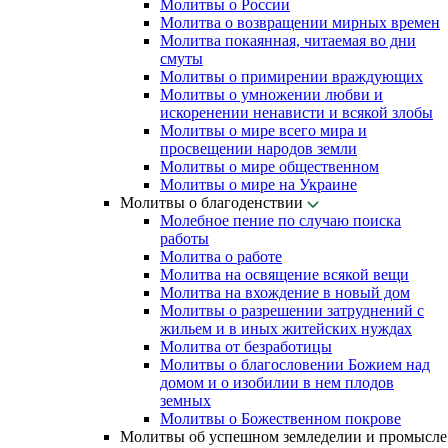
Молитвы о России
Молитва о возвращении мирных времен
Молитва покаянная, читаемая во дни
смуты
Молитвы о примирении враждующих
Молитвы о умножении любви и
искоренении ненависти и всякой злобы
Молитвы о мире всего мира и
просвещении народов земли
Молитвы о мире общественном
Молитвы о мире на Украине
Молитвы о благоденствии
Молебное пение по случаю поиска
работы
Молитва о работе
Молитва на освящение всякой вещи
Молитва на вхождение в новый дом
Молитвы о разрешении затруднений с
жильем и в иных житейских нуждах
Молитва от безработицы
Молитвы о благословении Божием над
домом и о изобилии в нем плодов
земных
Молитвы о Божественном покрове
Молитвы об успешном земледелии и промысле