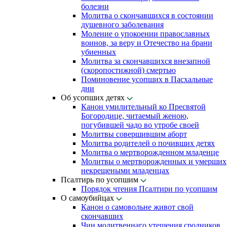
болезни
Молитва о скончавшихся в состоянии
душевного заболевания
Моление о упокоении православных
воинов, за веру и Отечество на брани
убиенных
Молитва за скончавшихся внезапной
(скоропостижной) смертью
Поминовение усопших в Пасхальные
дни
Об усопших детях
Канон умилительный ко Пресвятой
Богородице, читаемый женою,
погубившей чадо во утробе своей
Молитвы совершившим аборт
Молитва родителей о почивших детях
Молитва о мертворожденном младенце
Молитвы о мертворожденных и умерших
некрещеными младенцах
Псалтирь по усопшим
Порядок чтения Псалтири по усопшим
О самоубийцах
Канон о самовольне живот свой
скончавших
Чин молитвеннаго утешения сродников