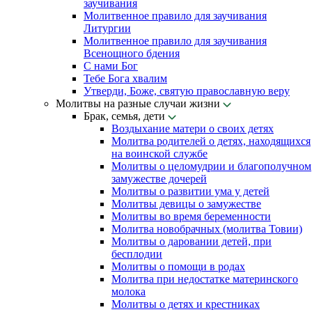
заучивания
Молитвенное правило для заучивания
Литургии
Молитвенное правило для заучивания
Всенощного бдения
С нами Бог
Тебе Бога хвалим
Утверди, Боже, святую православную веру
Молитвы на разные случаи жизни
Брак, семья, дети
Воздыхание матери о своих детях
Молитва родителей о детях, находящихся
на воинской службе
Молитвы о целомудрии и благополучном
замужестве дочерей
Молитвы о развитии ума у детей
Молитвы девицы о замужестве
Молитвы во время беременности
Молитва новобрачных (молитва Товии)
Молитвы о даровании детей, при
бесплодии
Молитвы о помощи в родах
Молитва при недостатке материнского
молока
Молитвы о детях и крестниках