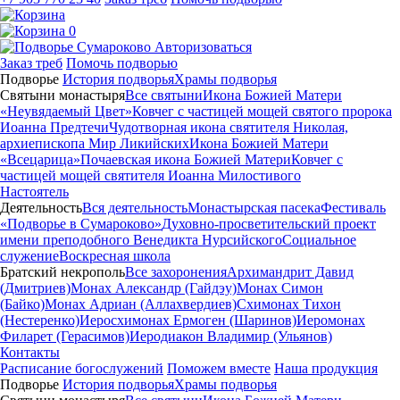
0
Авторизоваться
Заказ треб
Помочь подворью
Подворье
История подворья
Храмы подворья
Святыни монастыря
Все святыни
Икона Божией Матери
«Неувядаемый Цвет»
Ковчег с частицей мощей святого пророка
Иоанна Предтечи
Чудотворная икона святителя Николая,
архиепископа Мир Ликийских
Икона Божией Матери
«Всецарица»
Почаевская икона Божией Матери
Ковчег с
частицей мощей святителя Иоанна Милостивого
Настоятель
Деятельность
Вся деятельность
Монастырская пасека
Фестиваль
«Подворье в Сумароково»
Духовно-просветительский проект
имени преподобного Венедикта Нурсийского
Социальное
служение
Воскресная школа
Братский некрополь
Все захоронения
Архимандрит Давид
(Дмитриев)
Монах Александр (Гайдэу)
Монах Симон
(Байко)
Монах Адриан (Аллахвердиев)
Схимонах Тихон
(Нестеренко)
Иеросхимонах Ермоген (Шаринов)
Иеромонах
Филарет (Герасимов)
Иеродиакон Владимир (Ульянов)
Контакты
Расписание богослужений
Поможем вместе
Наша продукция
Подворье
История подворья
Храмы подворья