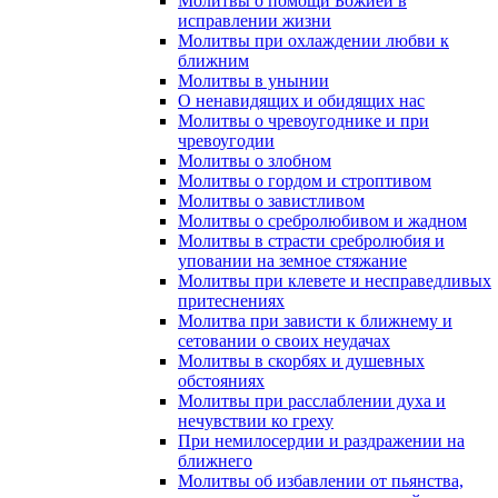
Молитвы о помощи Божией в
исправлении жизни
Молитвы при охлаждении любви к
ближним
Молитвы в унынии
О ненавидящих и обидящих нас
Молитвы о чревоугоднике и при
чревоугодии
Молитвы о злобном
Молитвы о гордом и строптивом
Молитвы о завистливом
Молитвы о сребролюбивом и жадном
Молитвы в страсти сребролюбия и
уповании на земное стяжание
Молитвы при клевете и несправедливых
притеснениях
Молитва при зависти к ближнему и
сетовании о своих неудачах
Молитвы в скорбях и душевных
обстояниях
Молитвы при расслаблении духа и
нечувствии ко греху
При немилосердии и раздражении на
ближнего
Молитвы об избавлении от пьянства,