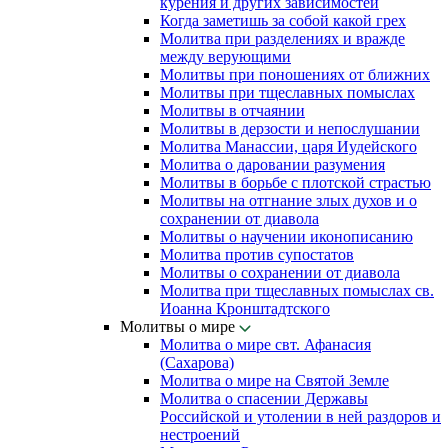
курения и других зависимостей
Когда заметишь за собой какой грех
Молитва при разделениях и вражде
между верующими
Молитвы при поношениях от ближних
Молитвы при тщеславных помыслах
Молитвы в отчаянии
Молитвы в дерзости и непослушании
Молитва Манассии, царя Иудейского
Молитва о даровании разумения
Молитвы в борьбе с плотской страстью
Молитвы на отгнание злых духов и о
сохранении от диавола
Молитвы о научении иконописанию
Молитва против супостатов
Молитвы о сохранении от диавола
Молитва при тщеславных помыслах св.
Иоанна Кронштадтского
Молитвы о мире
Молитва о мире свт. Афанасия
(Сахарова)
Молитва о мире на Святой Земле
Молитва о спасении Державы
Российской и утолении в ней раздоров и
нестроений