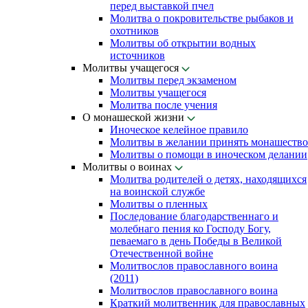
перед выставкой пчел
Молитва о покровительстве рыбаков и
охотников
Молитвы об открытии водных
источников
Молитвы учащегося
Молитвы перед экзаменом
Молитвы учащегося
Молитва после учения
О монашеской жизни
Иноческое келейное правило
Молитвы в желании принять монашество
Молитвы о помощи в иноческом делании
Молитвы о воинах
Молитва родителей о детях, находящихся
на воинской службе
Молитвы о пленных
Последование благодарственнаго и
молебнаго пения ко Господу Богу,
певаемаго в день Победы в Великой
Отечественной войне
Молитвослов православного воина
(2011)
Молитвослов православного воина
Краткий молитвенник для православных