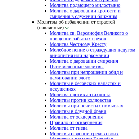
Молитва подающего милостыню
Молитва о даровании кротости и
смирения в служении ближним
Молитвы об избавлении от страстей
(покаянные)
Молитва св. Варсанофия Великого о
прощении забытых грехов
Молитва Честному Кресту
Молебное пение о страждущих недугом
винопития или наркомании
Молитва о даровании смирения
Пяточисленные молитвы
Молитвы при непрощении обид и
памятовании злого
Молитвы в бесовских напастях и
искушениях
Молитва против антихриста
Молитвы против колдовства
Молитвы при нечистых помыслах
Молитвы в блудной брани
Молитва от осквернения
Правило от осквернения
Молитва от гнева
Молитвы о зрении грехов своих