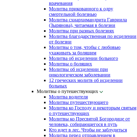
врачевания
Молитва прикованного к одру
смертельной болезнью
Молитва схиархимандрита Гавриила
(Зырянова), читаемая в болезни
Молитвы при разных болезнях
Молитва благодарственная по исцелении
от болезни
Молитвы о том, чтобы с любовью
ухаживать за болящим
Молитва об исцелении больного
Молитвы о болящих
Молитвы об исцелении при
онкологическом заболевании
12 греческих молитв об исцелении
больных
Молитвы о путешествующих
Молитва водителя
Молитвы путешествующего
Молитва ко Господу и некоторым святым
о путешествующих
Молитвы ко Пресвятой Богородице от
человека, собирающегося в путь
Кто идет в лес. Чтобы не заблудиться
Молитва перед отправлением в