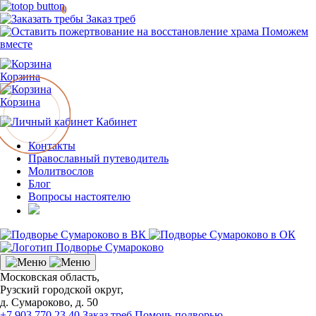
0
Заказ треб
Поможем
вместе
Корзина
Корзина
Кабинет
Контакты
Православный путеводитель
Молитвослов
Блог
Вопросы настоятелю
Московская область,
Рузский городской округ,
д. Сумароково, д. 50
+7 903 770 23 40
Заказ треб
Помочь подворью