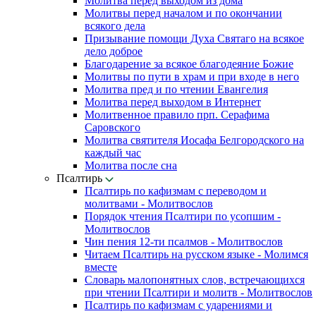
Молитва перед выходом из дома
Молитвы перед началом и по окончании
всякого дела
Призывание помощи Духа Святаго на всякое
дело доброе
Благодарение за всякое благодеяние Божие
Молитвы по пути в храм и при входе в него
Молитва пред и по чтении Евангелия
Молитва перед выходом в Интернет
Молитвенное правило прп. Серафима
Саровского
Молитва святителя Иосафа Белгородского на
каждый час
Молитва после сна
Псалтирь
Псалтирь по кафизмам с переводом и
молитвами - Молитвослов
Порядок чтения Псалтири по усопшим -
Молитвослов
Чин пения 12-ти псалмов - Молитвослов
Читаем Псалтирь на русском языке - Молимся
вместе
Словарь малопонятных слов, встречающихся
при чтении Псалтири и молитв - Молитвослов
Псалтирь по кафизмам с ударениями и