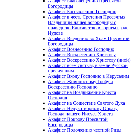
Акафист Благовещению Пресвятой
Богородицы
Акафист Богоявлению Господню
Акафист в честь Сретения Пресвятыя
Владычицы нашея Богородицы с
праведною Елисаветою в горнем граде
Иудове
Акафист Введению во Храм Пресвятой
Богородицы
Акафист Вознесению Господню
Акафист Воскресению Христову
Акафист Воскресению Христову (иной)
Акафист всем святым, в земле Русской
просиявшим
Акафист Входу Господню в Иерусалим
Акафист Живоносному Гробу и
Воскресению Господню
Акафист на Воздвижение Креста
Господня
Акафист на Сошествие Святого Духа
Акафист Нерукотворному Образу
Господа нашего Иисуса Христа
Акафист Покрову Пресвятой
Богородицы
Акафист Положению честной Ризы