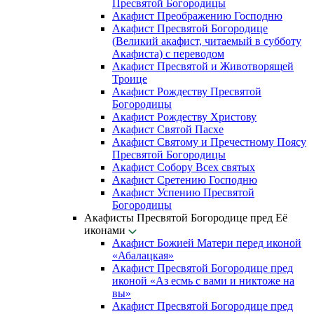
Пресвятой Богородицы
Акафист Преображению Господню
Акафист Пресвятой Богородице
(Великий акафист, читаемый в субботу
Акафиста) с переводом
Акафист Пресвятой и Животворящей
Троице
Акафист Рождеству Пресвятой
Богородицы
Акафист Рождеству Христову
Акафист Святой Пасхе
Акафист Святому и Пречестному Поясу
Пресвятой Богородицы
Акафист Собору Всех святых
Акафист Сретению Господню
Акафист Успению Пресвятой
Богородицы
Акафисты Пресвятой Богородице пред Её
иконами
Акафист Божией Матери перед иконой
«Абалацкая»
Акафист Пресвятой Богородице пред
иконой «Аз есмь с вами и никтоже на
вы»
Акафист Пресвятой Богородице пред