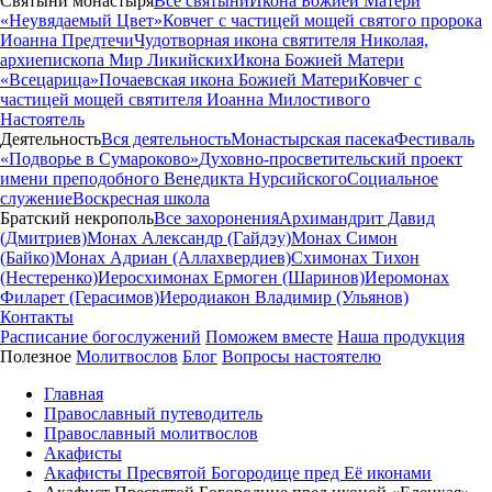
Святыни монастыря
Все святыни
Икона Божией Матери
«Неувядаемый Цвет»
Ковчег с частицей мощей святого пророка
Иоанна Предтечи
Чудотворная икона святителя Николая,
архиепископа Мир Ликийских
Икона Божией Матери
«Всецарица»
Почаевская икона Божией Матери
Ковчег с
частицей мощей святителя Иоанна Милостивого
Настоятель
Деятельность
Вся деятельность
Монастырская пасека
Фестиваль
«Подворье в Сумароково»
Духовно-просветительский проект
имени преподобного Венедикта Нурсийского
Социальное
служение
Воскресная школа
Братский некрополь
Все захоронения
Архимандрит Давид
(Дмитриев)
Монах Александр (Гайдэу)
Монах Симон
(Байко)
Монах Адриан (Аллахвердиев)
Схимонах Тихон
(Нестеренко)
Иеросхимонах Ермоген (Шаринов)
Иеромонах
Филарет (Герасимов)
Иеродиакон Владимир (Ульянов)
Контакты
Расписание богослужений
Поможем вместе
Наша продукция
Полезное
Молитвослов
Блог
Вопросы настоятелю
Главная
Православный путеводитель
Православный молитвослов
Акафисты
Акафисты Пресвятой Богородице пред Её иконами