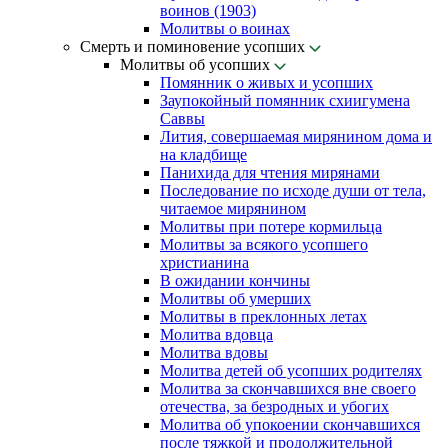
воинов (1903)
Молитвы о воинах
Смерть и поминовение усопших
Молитвы об усопших
Помянник о живых и усопших
Заупокойный помянник схиигумена
Саввы
Лития, совершаемая мирянином дома и
на кладбище
Панихида для чтения мирянами
Последование по исходе души от тела,
читаемое мирянином
Молитвы при потере кормильца
Молитвы за всякого усопшего
христианина
В ожидании кончины
Молитвы об умерших
Молитвы в преклонных летах
Молитва вдовца
Молитва вдовы
Молитва детей об усопших родителях
Молитва за скончавшихся вне своего
отечества, за безродных и убогих
Молитва об упокоении скончавшихся
после тяжкой и продолжительной