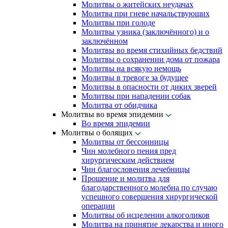
Молитвы о житейских неудачах
Молитва при гневе начальствующих
Молитвы при голоде
Молитвы узника (заключённого) и о
заключённом
Молитвы во время стихийных бедствий
Молитвы о сохранении дома от пожара
Молитвы на всякую немощь
Молитвы в тревоге за будущее
Молитвы в опасности от диких зверей
Молитвы при нападении собак
Молитва от обидчика
Молитвы во время эпидемии
Во время эпидемии
Молитвы о болящих
Молитвы от бессонницы
Чин молебного пения пред
хирургическим действием
Чин благословения лечебницы
Прошение и молитва для
благодарственного молебна по случаю
успешного совершения хирургической
операции
Молитвы об исцелении алкоголиков
Молитва на принятие лекарства и иного