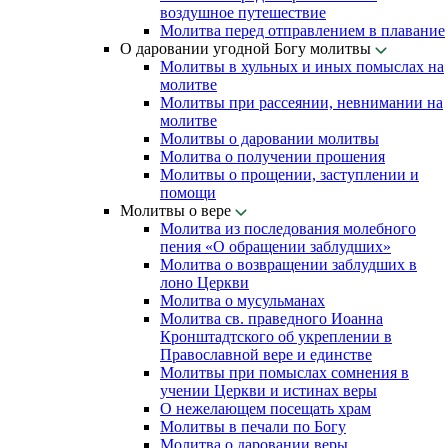
воздушное путешествие
Молитва перед отправлением в плавание
О даровании угодной Богу молитвы
Молитвы в хульных и иных помыслах на
молитве
Молитвы при рассеянии, невнимании на
молитве
Молитвы о даровании молитвы
Молитва о получении прошения
Молитвы о прощении, заступлении и
помощи
Молитвы о вере
Молитва из последования молебного
пения «О обращении заблудших»
Молитва о возвращении заблудших в
лоно Церкви
Молитва о мусульманах
Молитва св. праведного Иоанна
Кронштадтского об укреплении в
Православной вере и единстве
Молитвы при помыслах сомнения в
учении Церкви и истинах веры
О нежелающем посещать храм
Молитвы в печали по Богу
Молитва о даровании веры