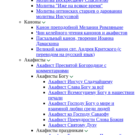
Молитва Воскресшему Спасителю
Молитва "Иже на всякое время"
Молитва оптинских старцев о даровании
молитвы Иисусовой
Каноны
Канон преподобной Мелании Римляныне
Чин келейного чтения канонов и акафистов
Пасхальный канон, творение Иоанна
Дамаскина
Великий канон свт. Андрея Критского (с
переводом на русский язык)
Акафисты
Акафист Пресвятой Богородице с
комментариями
Акафисты Богу
Акафист Иисусу Сладчайшему
Акафист Слава Богу за всё
Акафист Всемогущему Богу в нашествии
печали
Акафист Господу Богу о мире и
взаимной любви среди людей
Акафист ко Господу Саваофу
Акафист Премудрости Слова Божия
Акафист Святому Духу
Акафисты праздникам