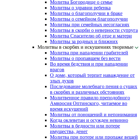
Молитва Богородице о семье
Молитвы о здравии ребенка
Молитвы о благополучии в браке
Молитвы о семейном благополучии
Молитвы при семейных несогласиях
Молитвы в скорби о неверности супруга
Молитва Спасителю об отце и матери
Молитвы за родных и ближних
Молитвы в скорбях и искушениях творимые
Молитва при нападении грабителей
Молитвы о пропавшем без вести
Во время бедствия и при нападении
врагов
О доме, который терпит наваждение от
злых духов
Последование молебнаго пения о сущих
в скорбях и различных обстояниях
Молитвенное правило преподобного
Амвросия Оптинского, читаемое во
время искушений
Молитвы от поношений и непонимания
Когда оклеветан и осужден невинно
Молитвы в бедности или потере
имущества, денег
Молитва при потере или пропаже вещей