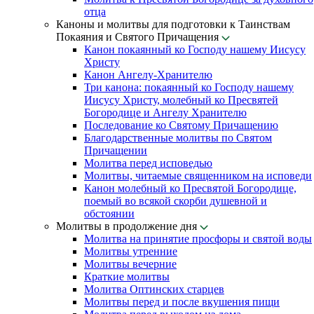
отца
Каноны и молитвы для подготовки к Таинствам
Покаяния и Святого Причащения
Канон покаянный ко Господу нашему Иисусу
Христу
Канон Ангелу-Хранителю
Три канона: покаянный ко Господу нашему
Иисусу Христу, молебный ко Пресвятей
Богородице и Ангелу Хранителю
Последование ко Святому Причащению
Благодарственные молитвы по Святом
Причащении
Молитва перед исповедью
Молитвы, читаемые священником на исповеди
Канон молебный ко Пресвятой Богородице,
поемый во всякой скорби душевной и
обстоянии
Молитвы в продолжение дня
Молитва на принятие просфоры и святой воды
Молитвы утренние
Молитвы вечерние
Краткие молитвы
Молитва Оптинских старцев
Молитвы перед и после вкушения пищи