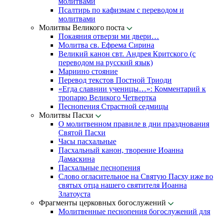
молитвами
Псалтирь по кафизмам с переводом и
молитвами
Молитвы Великого поста
Покаяния отверзи ми двери…
Молитва св. Ефрема Сирина
Великий канон свт. Андрея Критского (с
переводом на русский язык)
Мариино стояние
Перевод текстов Постной Триоди
«Егда славнии ученицы…»: Комментарий к
тропарю Великого Четвертка
Песнопения Страстной седмицы
Молитвы Пасхи
О молитвенном правиле в дни празднования
Святой Пасхи
Часы пасхальные
Пасхальный канон, творение Иоанна
Дамаскина
Пасхальные песнопения
Слово огласительное на Святую Пасху иже во
святых отца нашего святителя Иоанна
Златоуста
Фрагменты церковных богослужений
Молитвенные песнопения богослужений для