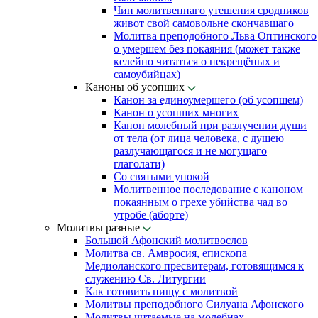
Чин молитвеннаго утешения сродников
живот свой самовольне скончавшаго
Молитва преподобного Льва Оптинского
о умершем без покаяния (может также
келейно читаться о некрещёных и
самоубийцах)
Каноны об усопших
Канон за единоумершего (об усопшем)
Канон о усопших многих
Канон молебный при разлучении души
от тела (от лица человека, с душею
разлучающагося и не могущаго
глаголати)
Со святыми упокой
Молитвенное последование с каноном
покаянным о грехе убийства чад во
утробе (аборте)
Молитвы разные
Большой Афонский молитвослов
Молитва св. Амвросия, епископа
Медиоланского пресвитерам, готовящимся к
служению Св. Литургии
Как готовить пищу с молитвой
Молитвы преподобного Силуана Афонского
Молитвы читаемые на молебнах