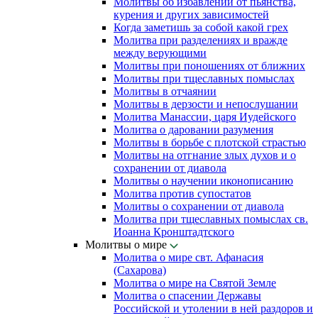
Молитвы об избавлении от пьянства,
курения и других зависимостей
Когда заметишь за собой какой грех
Молитва при разделениях и вражде
между верующими
Молитвы при поношениях от ближних
Молитвы при тщеславных помыслах
Молитвы в отчаянии
Молитвы в дерзости и непослушании
Молитва Манассии, царя Иудейского
Молитва о даровании разумения
Молитвы в борьбе с плотской страстью
Молитвы на отгнание злых духов и о
сохранении от диавола
Молитвы о научении иконописанию
Молитва против супостатов
Молитвы о сохранении от диавола
Молитва при тщеславных помыслах св.
Иоанна Кронштадтского
Молитвы о мире
Молитва о мире свт. Афанасия
(Сахарова)
Молитва о мире на Святой Земле
Молитва о спасении Державы
Российской и утолении в ней раздоров и