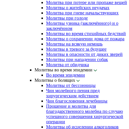
Молитва при потере или пропаже вещей
Молитвы о житейских неудачах
Молитва при гневе начальствующих
Молитвы при голоде
Молитвы узника (заключённого) и о
заключённом
Молитвы во время стихийных бедствий
Молитвы о сохранении дома от пожара
Молитвы на всякую немощь
Молитвы в тревоге за будущее
Молитвы в опасности от диких зверей
Молитвы при нападении собак
Молитва от обидчика
Молитвы во время эпидемии
Во время эпидемии
Молитвы о болящих
Молитвы от бессонницы
Чин молебного пения пред
хирургическим действием
Чин благословения лечебницы
Прошение и молитва для
благодарственного молебна по случаю
успешного совершения хирургической
операции
Молитвы об исцелении алкоголиков