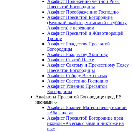
Акафист Положению честной Ризы
Пресвятой Богородицы
Акафист Преображению Господню
Акафист Пресвятой Богородице
(Великий акафист, читаемый в субботу
Акафиста) с переводом
Акафист Пресвятой и Животворящей
Троице
Акафист Рождеству Пресвятой
Богородицы
Акафист Рождеству Христову
Акафист Святой Пасхе
Акафист Святому и Пречестному Поясу
Пресвятой Богородицы
Акафист Собору Всех святых
Акафист Сретению Господню
Акафист Успению Пресвятой
Богородицы
Акафисты Пресвятой Богородице пред Её
иконами
Акафист Божией Матери перед иконой
«Абалацкая»
Акафист Пресвятой Богородице пред
иконой «Аз есмь с вами и никтоже на
вы»