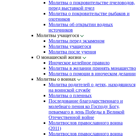
Молитвы о покровительстве пчеловодов,
перед выставкой пчел
Молитва о покровительстве рыбаков и
охотников
Молитвы об открытии водных
источников
Молитвы учащегося
Молитвы перед экзаменом
Молитвы учащегося
Молитва после учения
О монашеской жизни
Иноческое келейное правило
Молитвы в желании принять монашество
Молитвы о помощи в иноческом делании
Молитвы о воинах
Молитва родителей о детях, находящихся
на воинской службе
Молитвы о пленных
Последование благодарственнаго и
молебнаго пения ко Господу Богу,
певаемаго в день Победы в Великой
Отечественной войне
Молитвослов православного воина
(2011)
Молитвослов православного воина