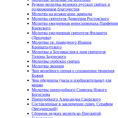
Редкие молитвы великих русских святых и
подвижников благочестия
Молитва на возжигание лампады
Молитва святителя Димитрия Ростовского
Молитва ежедневная иеросхимонаха Парфения
Киевского
Молитва ежедневная святителя Филарета
(Дроздова)
Молитвы св. праведного Иоанна
Кронштадтского
Молитвы и Богомыслия к ним святителя
Тихона Задонского
Молитвы сербских святых
Молитвы звонаря
Чин молебного пения о сохранении творения
Божия
Чин обедницы (часы и изобразительны) для
мирян
Молитвы преподобного Симеона Нового
Богослова
Преподобного Александра Свирского
Составленные в заключении сщмч. Серафим
(Звездинский)
Сборник редких молитв ко Пресвятой