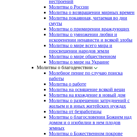
нестроений
Молитвы о России
Молитва о возвращении мирных времен
Молитва покаянная, читаемая во дни
смуты
Молитвы о примирении враждующих
Молитвы о умножении любви и
искоренении ненависти и всякой злобы
Молитвы о мире всего мира и
просвещении народов земли
Молитвы о мире общественном
Молитвы о мире на Украине
Молитвы о благоденствии
Молебное пение по случаю поиска
работы
Молитва о работе
Молитва на освящение всякой вещи
Молитва на вхождение в новый дом
Молитвы о разрешении затруднений с
жильем и в иных житейских нуждах
Молитва от безработицы
Молитвы о благословении Божием над
домом и о изобилии в нем плодов
земных
Молитвы о Божественном покрове