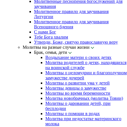
Молитвенные песнопения богослужений для
заучивания
Молитвенное правило для заучивания
Литургии
Молитвенное правило для заучивания
Всенощного бдения
С нами Бог
Тебе Бога хвалим
Утверди, Боже, святую православную веру
Молитвы на разные случаи жизни
Брак, семья, дети
Воздыхание матери о своих детях
Молитва родителей о детях, находящихся
на воинской службе
Молитвы о целомудрии и благополучном
замужестве дочерей
Молитвы о развитии ума у детей
Молитвы девицы о замужестве
Молитвы во время беременности
Молитва новобрачных (молитва Товии)
Молитвы о даровании детей, при
бесплодии
Молитвы о помощи в родах
Молитва при недостатке материнского
молока