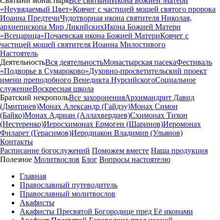
Святыни монастыря
Все святыни
Икона Божией Матери
«Неувядаемый Цвет»
Ковчег с частицей мощей святого пророка
Иоанна Предтечи
Чудотворная икона святителя Николая,
архиепископа Мир Ликийских
Икона Божией Матери
«Всецарица»
Почаевская икона Божией Матери
Ковчег с
частицей мощей святителя Иоанна Милостивого
Настоятель
Деятельность
Вся деятельность
Монастырская пасека
Фестиваль
«Подворье в Сумароково»
Духовно-просветительский проект
имени преподобного Венедикта Нурсийского
Социальное
служение
Воскресная школа
Братский некрополь
Все захоронения
Архимандрит Давид
(Дмитриев)
Монах Александр (Гайдэу)
Монах Симон
(Байко)
Монах Адриан (Аллахвердиев)
Схимонах Тихон
(Нестеренко)
Иеросхимонах Ермоген (Шаринов)
Иеромонах
Филарет (Герасимов)
Иеродиакон Владимир (Ульянов)
Контакты
Расписание богослужений
Поможем вместе
Наша продукция
Полезное
Молитвослов
Блог
Вопросы настоятелю
Главная
Православный путеводитель
Православный молитвослов
Акафисты
Акафисты Пресвятой Богородице пред Её иконами