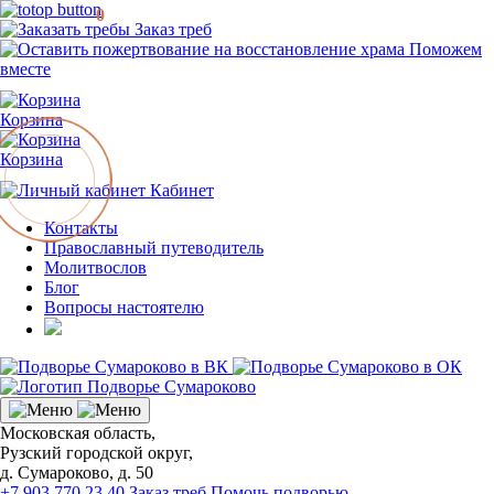
0
Заказ треб
Поможем
вместе
Корзина
Корзина
Кабинет
Контакты
Православный путеводитель
Молитвослов
Блог
Вопросы настоятелю
Московская область,
Рузский городской округ,
д. Сумароково, д. 50
+7 903 770 23 40
Заказ треб
Помочь подворью