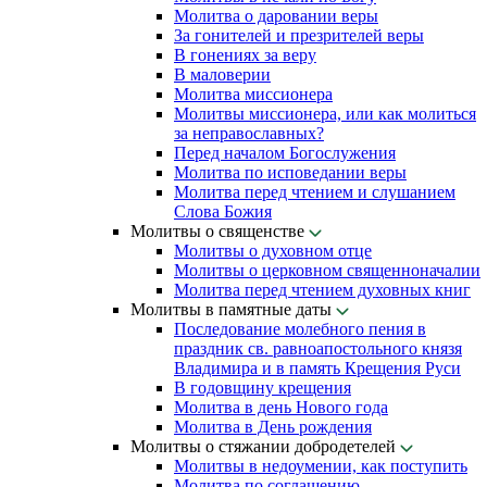
Молитва о даровании веры
За гонителей и презрителей веры
В гонениях за веру
В маловерии
Молитва миссионера
Молитвы миссионера, или как молиться
за неправославных?
Перед началом Богослужения
Молитва по исповедании веры
Молитва перед чтением и слушанием
Слова Божия
Молитвы о священстве
Молитвы о духовном отце
Молитвы о церковном священноначалии
Молитва перед чтением духовных книг
Молитвы в памятные даты
Последование молебного пения в
праздник св. равноапостольного князя
Владимира и в память Крещения Руси
В годовщину крещения
Молитва в день Нового года
Молитва в День рождения
Молитвы о стяжании добродетелей
Молитвы в недоумении, как поступить
Молитва по соглашению