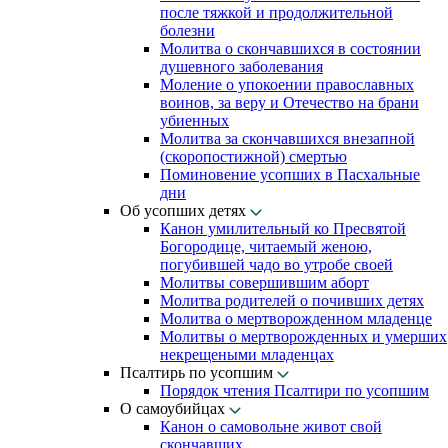
после тяжкой и продолжительной
болезни
Молитва о скончавшихся в состоянии
душевного заболевания
Моление о упокоении православных
воинов, за веру и Отечество на брани
убиенных
Молитва за скончавшихся внезапной
(скоропостижной) смертью
Поминовение усопших в Пасхальные
дни
Об усопших детях
Канон умилительный ко Пресвятой
Богородице, читаемый женою,
погубившей чадо во утробе своей
Молитвы совершившим аборт
Молитва родителей о почивших детях
Молитва о мертворожденном младенце
Молитвы о мертворожденных и умерших
некрещеными младенцах
Псалтирь по усопшим
Порядок чтения Псалтири по усопшим
О самоубийцах
Канон о самовольне живот свой
скончавших