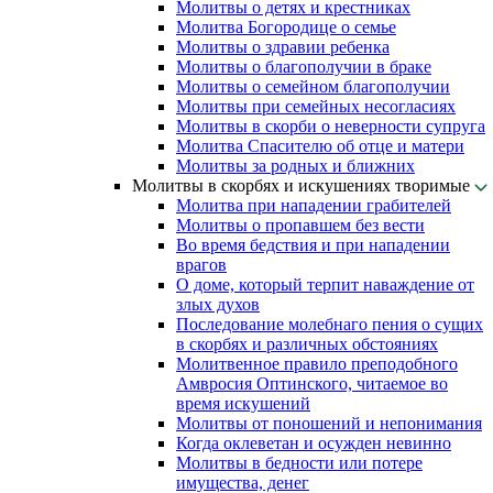
Молитвы о детях и крестниках
Молитва Богородице о семье
Молитвы о здравии ребенка
Молитвы о благополучии в браке
Молитвы о семейном благополучии
Молитвы при семейных несогласиях
Молитвы в скорби о неверности супруга
Молитва Спасителю об отце и матери
Молитвы за родных и ближних
Молитвы в скорбях и искушениях творимые
Молитва при нападении грабителей
Молитвы о пропавшем без вести
Во время бедствия и при нападении
врагов
О доме, который терпит наваждение от
злых духов
Последование молебнаго пения о сущих
в скорбях и различных обстояниях
Молитвенное правило преподобного
Амвросия Оптинского, читаемое во
время искушений
Молитвы от поношений и непонимания
Когда оклеветан и осужден невинно
Молитвы в бедности или потере
имущества, денег