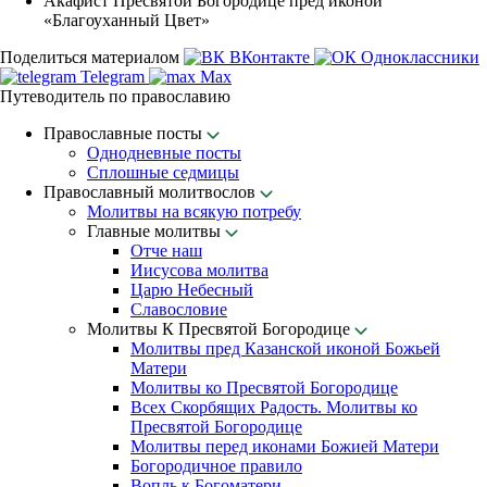
Акафист Пресвятой Богородице пред иконой
«Благоуханный Цвет»
Поделиться материалом
ВКонтакте
Одноклассники
Telegram
Max
Путеводитель по православию
Православные посты
Однодневные посты
Сплошные седмицы
Православный молитвослов
Молитвы на всякую потребу
Главные молитвы
Отче наш
Иисусова молитва
Царю Небесный
Славословие
Молитвы К Пресвятой Богородице
Молитвы пред Казанской иконой Божьей
Матери
Молитвы ко Пресвятой Богородице
Всех Скорбящих Радость. Молитвы ко
Пресвятой Богородице
Молитвы перед иконами Божией Матери
Богородичное правило
Вопль к Богоматери