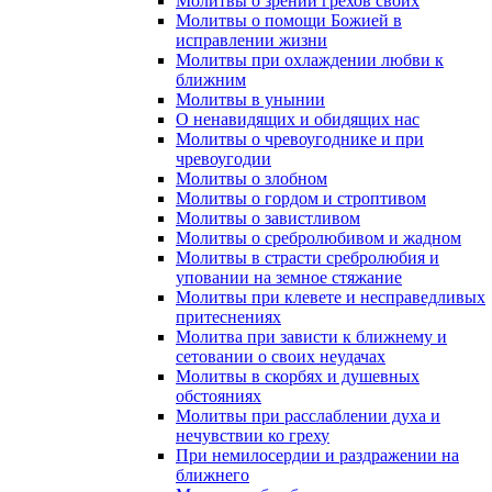
Молитвы о зрении грехов своих
Молитвы о помощи Божией в
исправлении жизни
Молитвы при охлаждении любви к
ближним
Молитвы в унынии
О ненавидящих и обидящих нас
Молитвы о чревоугоднике и при
чревоугодии
Молитвы о злобном
Молитвы о гордом и строптивом
Молитвы о завистливом
Молитвы о сребролюбивом и жадном
Молитвы в страсти сребролюбия и
уповании на земное стяжание
Молитвы при клевете и несправедливых
притеснениях
Молитва при зависти к ближнему и
сетовании о своих неудачах
Молитвы в скорбях и душевных
обстояниях
Молитвы при расслаблении духа и
нечувствии ко греху
При немилосердии и раздражении на
ближнего