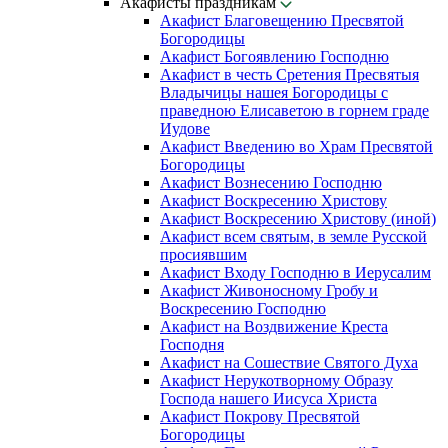
Акафисты праздникам
Акафист Благовещению Пресвятой
Богородицы
Акафист Богоявлению Господню
Акафист в честь Сретения Пресвятыя
Владычицы нашея Богородицы с
праведною Елисаветою в горнем граде
Иудове
Акафист Введению во Храм Пресвятой
Богородицы
Акафист Вознесению Господню
Акафист Воскресению Христову
Акафист Воскресению Христову (иной)
Акафист всем святым, в земле Русской
просиявшим
Акафист Входу Господню в Иерусалим
Акафист Живоносному Гробу и
Воскресению Господню
Акафист на Воздвижение Креста
Господня
Акафист на Сошествие Святого Духа
Акафист Нерукотворному Образу
Господа нашего Иисуса Христа
Акафист Покрову Пресвятой
Богородицы