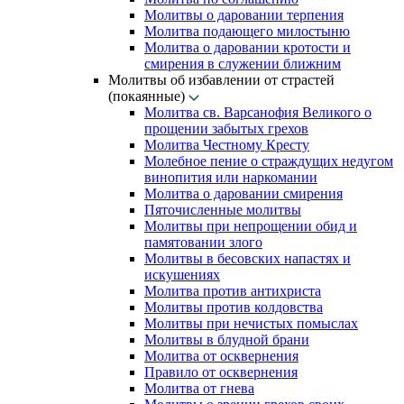
Молитвы о даровании терпения
Молитва подающего милостыню
Молитва о даровании кротости и
смирения в служении ближним
Молитвы об избавлении от страстей
(покаянные)
Молитва св. Варсанофия Великого о
прощении забытых грехов
Молитва Честному Кресту
Молебное пение о страждущих недугом
винопития или наркомании
Молитва о даровании смирения
Пяточисленные молитвы
Молитвы при непрощении обид и
памятовании злого
Молитвы в бесовских напастях и
искушениях
Молитва против антихриста
Молитвы против колдовства
Молитвы при нечистых помыслах
Молитвы в блудной брани
Молитва от осквернения
Правило от осквернения
Молитва от гнева