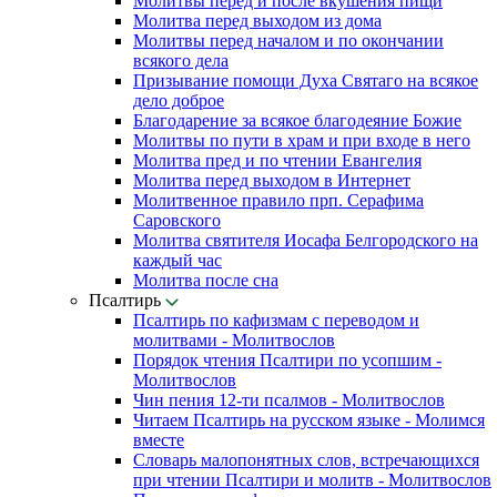
Молитвы перед и после вкушения пищи
Молитва перед выходом из дома
Молитвы перед началом и по окончании
всякого дела
Призывание помощи Духа Святаго на всякое
дело доброе
Благодарение за всякое благодеяние Божие
Молитвы по пути в храм и при входе в него
Молитва пред и по чтении Евангелия
Молитва перед выходом в Интернет
Молитвенное правило прп. Серафима
Саровского
Молитва святителя Иосафа Белгородского на
каждый час
Молитва после сна
Псалтирь
Псалтирь по кафизмам с переводом и
молитвами - Молитвослов
Порядок чтения Псалтири по усопшим -
Молитвослов
Чин пения 12-ти псалмов - Молитвослов
Читаем Псалтирь на русском языке - Молимся
вместе
Словарь малопонятных слов, встречающихся
при чтении Псалтири и молитв - Молитвослов