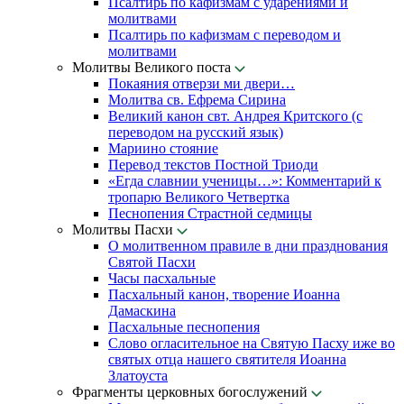
Псалтирь по кафизмам с ударениями и
молитвами
Псалтирь по кафизмам с переводом и
молитвами
Молитвы Великого поста
Покаяния отверзи ми двери…
Молитва св. Ефрема Сирина
Великий канон свт. Андрея Критского (с
переводом на русский язык)
Мариино стояние
Перевод текстов Постной Триоди
«Егда славнии ученицы…»: Комментарий к
тропарю Великого Четвертка
Песнопения Страстной седмицы
Молитвы Пасхи
О молитвенном правиле в дни празднования
Святой Пасхи
Часы пасхальные
Пасхальный канон, творение Иоанна
Дамаскина
Пасхальные песнопения
Слово огласительное на Святую Пасху иже во
святых отца нашего святителя Иоанна
Златоуста
Фрагменты церковных богослужений