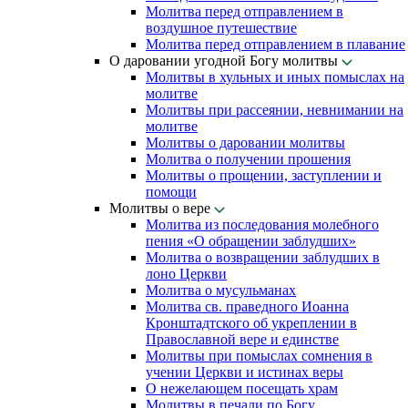
Молитва перед отправлением в
воздушное путешествие
Молитва перед отправлением в плавание
О даровании угодной Богу молитвы
Молитвы в хульных и иных помыслах на
молитве
Молитвы при рассеянии, невнимании на
молитве
Молитвы о даровании молитвы
Молитва о получении прошения
Молитвы о прощении, заступлении и
помощи
Молитвы о вере
Молитва из последования молебного
пения «О обращении заблудших»
Молитва о возвращении заблудших в
лоно Церкви
Молитва о мусульманах
Молитва св. праведного Иоанна
Кронштадтского об укреплении в
Православной вере и единстве
Молитвы при помыслах сомнения в
учении Церкви и истинах веры
О нежелающем посещать храм
Молитвы в печали по Богу