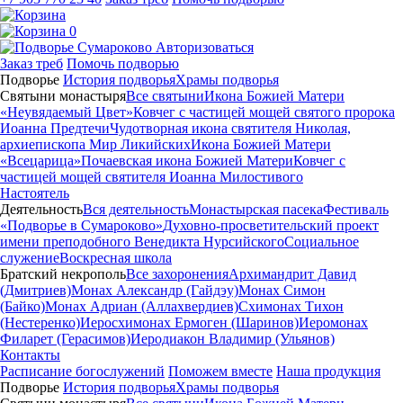
0
Авторизоваться
Заказ треб
Помочь подворью
Подворье
История подворья
Храмы подворья
Святыни монастыря
Все святыни
Икона Божией Матери
«Неувядаемый Цвет»
Ковчег с частицей мощей святого пророка
Иоанна Предтечи
Чудотворная икона святителя Николая,
архиепископа Мир Ликийских
Икона Божией Матери
«Всецарица»
Почаевская икона Божией Матери
Ковчег с
частицей мощей святителя Иоанна Милостивого
Настоятель
Деятельность
Вся деятельность
Монастырская пасека
Фестиваль
«Подворье в Сумароково»
Духовно-просветительский проект
имени преподобного Венедикта Нурсийского
Социальное
служение
Воскресная школа
Братский некрополь
Все захоронения
Архимандрит Давид
(Дмитриев)
Монах Александр (Гайдэу)
Монах Симон
(Байко)
Монах Адриан (Аллахвердиев)
Схимонах Тихон
(Нестеренко)
Иеросхимонах Ермоген (Шаринов)
Иеромонах
Филарет (Герасимов)
Иеродиакон Владимир (Ульянов)
Контакты
Расписание богослужений
Поможем вместе
Наша продукция
Подворье
История подворья
Храмы подворья