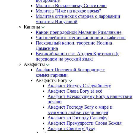
Богородице
Молитва Воскресшему Спасителю
Молитва "Иже на всякое время"
Молитва оптинских старцев о даровании
молитвы Иисусовой
Каноны
Канон преподобной Мелании Римляныне
Чин келейного чтения канонов и акафистов
Пасхальный канон, творение Иоанна
Дамаскина
Великий канон свт. Андрея Критского (с
переводом на русский язык)
Акафисты
Акафист Пресвятой Богородице с
комментариями
Акафисты Богу
Акафист Иисусу Сладчайшему
Акафист Слава Богу за всё
Акафист Всемогущему Богу в нашествии
печали
Акафист Господу Богу о мире и
взаимной любви среди людей
Акафист ко Господу Саваофу
Акафист Премудрости Слова Божия
Акафист Святому Духу