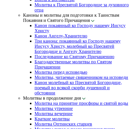
Молитва к Пресвятой Богородице за духовного
отца
Каноны и молитвы для подготовки к Таинствам
Покаяния и Святого Причащения
Канон покаянный ко Господу нашему Иисусу
Христу
Канон Ангелу-Хранителю
Три канона: покаянный ко Господу нашему
Иисусу Христу, молебный ко Пресвятей
Богородице и Ангелу Хранителю
Последование ко Святому Причащению
Благодарственные молитвы по Святом
Причащении
Молитва перед исповедью
Молитвы, читаемые священником на исповеди
Канон молебный ко Пресвятой Богородице,
поемый во всякой скорби душевной и
обстоянии
Молитвы в продолжение дня
Молитва на принятие просфоры и святой воды
Молитвы утренние
Молитвы вечерние
Краткие молитвы
Молитва Оптинских старцев