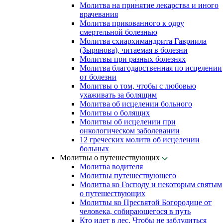
Молитва на принятие лекарства и иного
врачевания
Молитва прикованного к одру
смертельной болезнью
Молитва схиархимандрита Гавриила
(Зырянова), читаемая в болезни
Молитвы при разных болезнях
Молитва благодарственная по исцелении
от болезни
Молитвы о том, чтобы с любовью
ухаживать за болящим
Молитва об исцелении больного
Молитвы о болящих
Молитвы об исцелении при
онкологическом заболевании
12 греческих молитв об исцелении
больных
Молитвы о путешествующих
Молитва водителя
Молитвы путешествующего
Молитва ко Господу и некоторым святым
о путешествующих
Молитвы ко Пресвятой Богородице от
человека, собирающегося в путь
Кто идет в лес. Чтобы не заблудиться