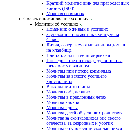
Краткий молитвенник для православных
воинов (1903)
Молитвы о воинах
Смерть и поминовение усопших
Молитвы об усопших
Помянник о живых и усопших
Заупокойный помянник схиигумена
Саввы
Лития, совершаемая мирянином дома и
на кладбище
Панихида для чтения мирянами
Последование по исходе души от тела,
читаемое мирянином
Молитвы при потере кормильца
Молитвы за всякого усопшего
христианина
В ожидании кончины
Молитвы об умерших
Молитвы в преклонных летах
Молитва вдовца
Молитва вдовы
Молитва детей об усопших родителях
Молитва за скончавшихся вне своего
отечества, за безродных и убогих
Молитва об упокоении скончавшихся