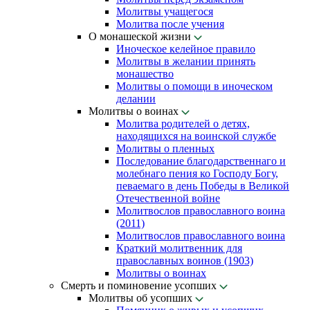
Молитвы учащегося
Молитва после учения
О монашеской жизни
Иноческое келейное правило
Молитвы в желании принять
монашество
Молитвы о помощи в иноческом
делании
Молитвы о воинах
Молитва родителей о детях,
находящихся на воинской службе
Молитвы о пленных
Последование благодарственнаго и
молебнаго пения ко Господу Богу,
певаемаго в день Победы в Великой
Отечественной войне
Молитвослов православного воина
(2011)
Молитвослов православного воина
Краткий молитвенник для
православных воинов (1903)
Молитвы о воинах
Смерть и поминовение усопших
Молитвы об усопших