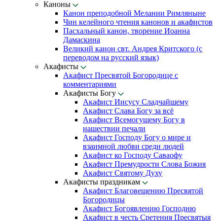
Каноны
Канон преподобной Мелании Римляныне
Чин келейного чтения канонов и акафистов
Пасхальный канон, творение Иоанна
Дамаскина
Великий канон свт. Андрея Критского (с
переводом на русский язык)
Акафисты
Акафист Пресвятой Богородице с
комментариями
Акафисты Богу
Акафист Иисусу Сладчайшему
Акафист Слава Богу за всё
Акафист Всемогущему Богу в
нашествии печали
Акафист Господу Богу о мире и
взаимной любви среди людей
Акафист ко Господу Саваофу
Акафист Премудрости Слова Божия
Акафист Святому Духу
Акафисты праздникам
Акафист Благовещению Пресвятой
Богородицы
Акафист Богоявлению Господню
Акафист в честь Сретения Пресвятыя