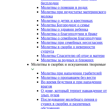
бесплодии
Молитвы о помощи в родах
Молитва при недостатке материнского
молока
Молитвы о детях и крестниках
Молитва Богородице о семье
Молитвы о здравии ребенка
Молитвы о благополучии в браке
Молитвы о семейном благополучии
Молитвы при семейных несогласиях
Молитвы в скорби о неверности
супруга
Молитва Спасителю об отце и матери
Молитвы за родных и ближних
Молитвы в скорбях и искушениях творимые
Молитва при нападении грабителей
Молитвы о пропавшем без вести
Во время бедствия и при нападении
врагов
О доме, который терпит наваждение от
злых духов
Последование молебнаго пения о
сущих в скорбях и различных
обстояниях