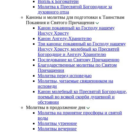
Вопль к Богоматери
Молитва к Пресвятой Богородице за
духовного отца
Каноны и молитвы для подготовки к Таинствам
Покаяния и Святого Причащения
Канон покаянный ко Господу нашему
Иисусу Христу
Канон Ангелу-Хранителю
Три канона: покаянный ко Господу нашему
Иисусу Христу, молебный ко Пресвятей
Богородице и Ангелу Хранителю
Последование ко Святому Причащению
Благодарственные молитвы по Святом
Причащении
Молитва перед исповедью
Молитвы, читаемые священником на
исповеди
Канон молебный ко Пресвятой Богородице,
поемый во всякой скорби душевной и
обстоянии
Молитвы в продолжение дня
Молитва на принятие просфоры и святой
воды
Молитвы утренние
Молитвы вечерние