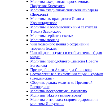
Молитва ежедневная иеросхимонаха
Парфения Киевского
Молитва ежедневная святителя Филарета
(Дроздова)
Молитвы св. праведного Иоанна
Кронштадтского
Молитвы и Богомыслия к ним святителя
Тихона Задонского
Молитвы сербских святых
Молитвы звонаря
Чин молебного пения о сохранении
творения Божия
Чин обедницы (часы и изобразительны) для
мирян
Молитвы преподобного Симеона Нового
Богослова
Преподобного Александра Свирского
Составленные в заключении сщмч. Серафим
(Звездинский)
Сборник редких молитв ко Пресвятой
Богородице
Молитва Воскресшему Спасителю
Молитва "Иже на всякое время"
Молитва оптинских старцев о даровании
молитвы Иисусовой