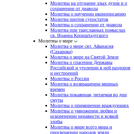
Молитвы на отгнание злых духов и о
сохранении от диавола
Молитвы о научении иконописанию
Молитва против супостатов
Молитвы о сохранении от диавола
Молитва при тщеславных помыслах
св. Иоанна Кронштадтского
Молитвы о мире
Молитва о мире свт. Афанасия
(Сахарова)
Молитва о мире на Святой Земле
Молитва о спасении Державы
Российской и утолении в ней раздоров
и нестроений
Молитвы о России
Молитва о возвращении мирных
времен
Молитва покаянная, читаемая во дни
смуты
Молитвы о примирении враждующих
Молитвы о умножении любви и
искоренении ненависти и всякой
злобы
Молитвы о мире всего мира и
просвещении народов земли