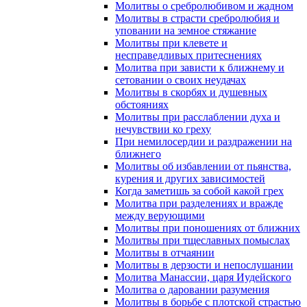
Молитвы о сребролюбивом и жадном
Молитвы в страсти сребролюбия и
уповании на земное стяжание
Молитвы при клевете и
несправедливых притеснениях
Молитва при зависти к ближнему и
сетовании о своих неудачах
Молитвы в скорбях и душевных
обстояниях
Молитвы при расслаблении духа и
нечувствии ко греху
При немилосердии и раздражении на
ближнего
Молитвы об избавлении от пьянства,
курения и других зависимостей
Когда заметишь за собой какой грех
Молитва при разделениях и вражде
между верующими
Молитвы при поношениях от ближних
Молитвы при тщеславных помыслах
Молитвы в отчаянии
Молитвы в дерзости и непослушании
Молитва Манассии, царя Иудейского
Молитва о даровании разумения
Молитвы в борьбе с плотской страстью