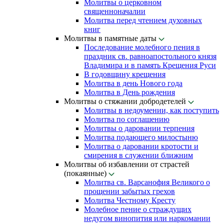
Молитвы о церковном
священноначалии
Молитва перед чтением духовных
книг
Молитвы в памятные даты
Последование молебного пения в
праздник св. равноапостольного князя
Владимира и в память Крещения Руси
В годовщину крещения
Молитва в день Нового года
Молитва в День рождения
Молитвы о стяжании добродетелей
Молитвы в недоумении, как поступить
Молитва по соглашению
Молитвы о даровании терпения
Молитва подающего милостыню
Молитва о даровании кротости и
смирения в служении ближним
Молитвы об избавлении от страстей
(покаянные)
Молитва св. Варсанофия Великого о
прощении забытых грехов
Молитва Честному Кресту
Молебное пение о страждущих
недугом винопития или наркомании