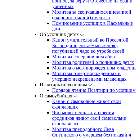
воинов, за веру и Отечество на брани
убиенных
Молитва за скончавшихся внезапной
(скоропостижной) смертью
Поминовение усопших в Пасхальные
дни
Об усопших детях
Канон умилительный ко Пресвятой
Богородице, читаемый женою,
погубившей чадо во утробе своей
Молитвы совершившим аборт
Молитва родителей о почивших детях
Молитва о мертворожденном младенце
Молитвы о мертворожденных и
умерших некрещеными младенцах
Псалтирь по усопшим
Порядок чтения Псалтири по усопшим
О самоубийцах
Канон о самовольне живот свой
скончавших
Чин молитвеннаго утешения
сродников живот свой самовольне
скончавшаго
Молитва преподобного Льва
Оптинского о умершем без покаяния