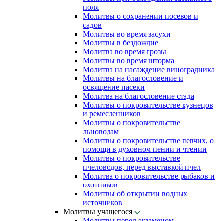
поля
Молитвы о сохранении посевов и
садов
Молитвы во время засухи
Молитвы в бездождие
Молитва во время грозы
Молитвы во время шторма
Молитва на насаждение виноградника
Молитвы на благословение и
освящение пасеки
Молитва на благословение стада
Молитвы о покровительстве кузнецов
и ремесленников
Молитвы о покровительстве
льноводам
Молитвы о покровительстве певчих, о
помощи в духовном пении и чтении
Молитвы о покровительстве
пчеловодов, перед выставкой пчел
Молитва о покровительстве рыбаков и
охотников
Молитвы об открытии водных
источников
Молитвы учащегося
Молитвы перед экзаменом