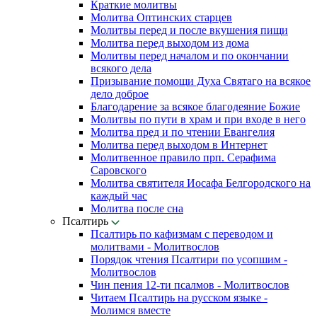
Краткие молитвы
Молитва Оптинских старцев
Молитвы перед и после вкушения пищи
Молитва перед выходом из дома
Молитвы перед началом и по окончании
всякого дела
Призывание помощи Духа Святаго на всякое
дело доброе
Благодарение за всякое благодеяние Божие
Молитвы по пути в храм и при входе в него
Молитва пред и по чтении Евангелия
Молитва перед выходом в Интернет
Молитвенное правило прп. Серафима
Саровского
Молитва святителя Иосафа Белгородского на
каждый час
Молитва после сна
Псалтирь
Псалтирь по кафизмам с переводом и
молитвами - Молитвослов
Порядок чтения Псалтири по усопшим -
Молитвослов
Чин пения 12-ти псалмов - Молитвослов
Читаем Псалтирь на русском языке -
Молимся вместе