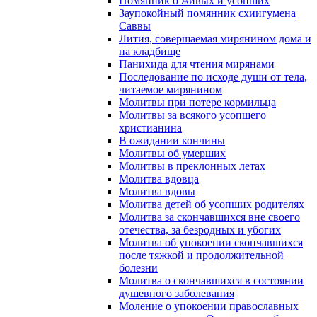
Помянник о живых и усопших
Заупокойный помянник схиигумена
Саввы
Лития, совершаемая мирянином дома и
на кладбище
Панихида для чтения мирянами
Последование по исходе души от тела,
читаемое мирянином
Молитвы при потере кормильца
Молитвы за всякого усопшего
христианина
В ожидании кончины
Молитвы об умерших
Молитвы в преклонных летах
Молитва вдовца
Молитва вдовы
Молитва детей об усопших родителях
Молитва за скончавшихся вне своего
отечества, за безродных и убогих
Молитва об упокоении скончавшихся
после тяжкой и продолжительной
болезни
Молитва о скончавшихся в состоянии
душевного заболевания
Моление о упокоении православных