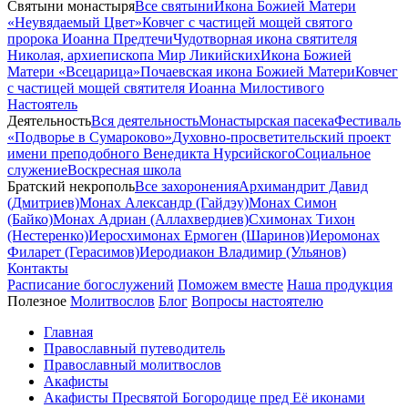
Святыни монастыря
Все святыни
Икона Божией Матери
«Неувядаемый Цвет»
Ковчег с частицей мощей святого
пророка Иоанна Предтечи
Чудотворная икона святителя
Николая, архиепископа Мир Ликийских
Икона Божией
Матери «Всецарица»
Почаевская икона Божией Матери
Ковчег
с частицей мощей святителя Иоанна Милостивого
Настоятель
Деятельность
Вся деятельность
Монастырская пасека
Фестиваль
«Подворье в Сумароково»
Духовно-просветительский проект
имени преподобного Венедикта Нурсийского
Социальное
служение
Воскресная школа
Братский некрополь
Все захоронения
Архимандрит Давид
(Дмитриев)
Монах Александр (Гайдэу)
Монах Симон
(Байко)
Монах Адриан (Аллахвердиев)
Схимонах Тихон
(Нестеренко)
Иеросхимонах Ермоген (Шаринов)
Иеромонах
Филарет (Герасимов)
Иеродиакон Владимир (Ульянов)
Контакты
Расписание богослужений
Поможем вместе
Наша продукция
Полезное
Молитвослов
Блог
Вопросы настоятелю
Главная
Православный путеводитель
Православный молитвослов
Акафисты
Акафисты Пресвятой Богородице пред Её иконами