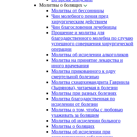
Молитвы о болящих
Молитвы от бессонницы
Чин молебного пения пред
хирургическим действием
Чин благословения лечебницы
Прошение и молитва для
благодарственного молебна по случаю
успешного совершения хирургической
операции
Молитвы об исцелении алкоголиков
Молитва на принятие лекарства и
иного врачевания
Молитва прикованного к одру
смертельной болезнью
Молитва схиархимандрита Гавриила
(Зырянова), читаемая в болезни
Молитвы при разных болезнях
Молитва благодарственная по
исцелении от болезни
Молитвы о том, чтобы с любовью
ухаживать за болящим
Молитва об исцелении больного
Молитвы о болящих
Молитвы об исцелении при