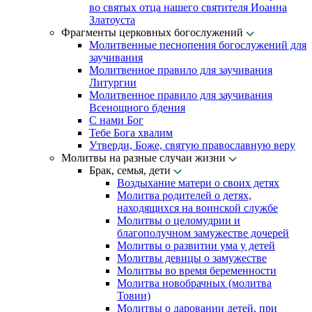
во святых отца нашего святителя Иоанна
Златоуста
Фрагменты церковных богослужений
Молитвенные песнопения богослужений для
заучивания
Молитвенное правило для заучивания
Литургии
Молитвенное правило для заучивания
Всенощного бдения
С нами Бог
Тебе Бога хвалим
Утверди, Боже, святую православную веру
Молитвы на разные случаи жизни
Брак, семья, дети
Воздыхание матери о своих детях
Молитва родителей о детях,
находящихся на воинской службе
Молитвы о целомудрии и
благополучном замужестве дочерей
Молитвы о развитии ума у детей
Молитвы девицы о замужестве
Молитвы во время беременности
Молитва новобрачных (молитва
Товии)
Молитвы о даровании детей, при