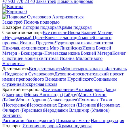
+7 903 770 23 40
Заказ треб
Помочь подворью
0
Авторизоваться
Заказ треб
Помочь подворью
Подворье
История подворья
Храмы подворья
Святыни монастыря
Все святыни
Икона Божией Матери
«Неувядаемый Цвет»
Ковчег с частицей мощей святого
пророка Иоанна Предтечи
Чудотворная икона святителя
Николая, архиепископа Мир Ликийских
Икона Божией
Матери «Всецарица»
Почаевская икона Божией Матери
Ковчег
с частицей мощей святителя Иоанна Милостивого
Настоятель
Деятельность
Вся деятельность
Монастырская пасека
Фестиваль
«Подворье в Сумароково»
Духовно-просветительский проект
имени преподобного Венедикта Нурсийского
Социальное
служение
Воскресная школа
Братский некрополь
Все захоронения
Архимандрит Давид
(Дмитриев)
Монах Александр (Гайдэу)
Монах Симон
(Байко)
Монах Адриан (Аллахвердиев)
Схимонах Тихон
(Нестеренко)
Иеросхимонах Ермоген (Шаринов)
Иеромонах
Филарет (Герасимов)
Иеродиакон Владимир (Ульянов)
Контакты
Расписание богослужений
Поможем вместе
Наша продукция
Подворье
История подворья
Храмы подворья