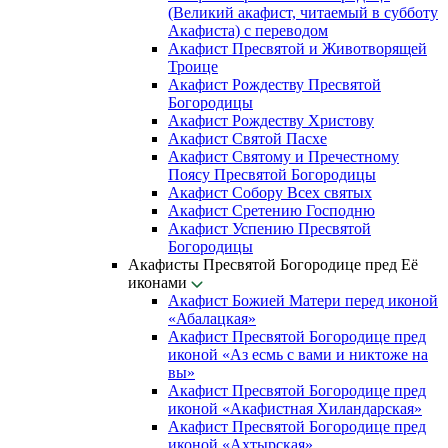
(Великий акафист, читаемый в субботу
Акафиста) с переводом
Акафист Пресвятой и Животворящей
Троице
Акафист Рождеству Пресвятой
Богородицы
Акафист Рождеству Христову
Акафист Святой Пасхе
Акафист Святому и Пречестному
Поясу Пресвятой Богородицы
Акафист Собору Всех святых
Акафист Сретению Господню
Акафист Успению Пресвятой
Богородицы
Акафисты Пресвятой Богородице пред Её
иконами
Акафист Божией Матери перед иконой
«Абалацкая»
Акафист Пресвятой Богородице пред
иконой «Аз есмь с вами и никтоже на
вы»
Акафист Пресвятой Богородице пред
иконой «Акафистная Хиландарская»
Акафист Пресвятой Богородице пред
иконой «Ахтырская»