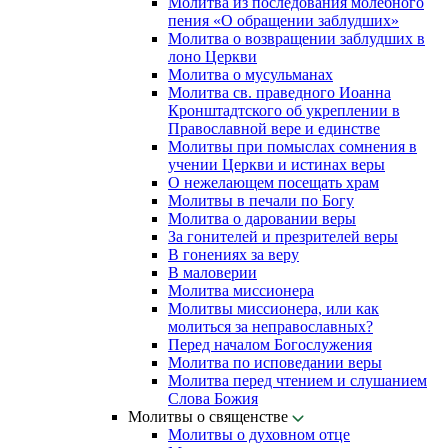
Молитва из последования молебного
пения «О обращении заблудших»
Молитва о возвращении заблудших в
лоно Церкви
Молитва о мусульманах
Молитва св. праведного Иоанна
Кронштадтского об укреплении в
Православной вере и единстве
Молитвы при помыслах сомнения в
учении Церкви и истинах веры
О нежелающем посещать храм
Молитвы в печали по Богу
Молитва о даровании веры
За гонителей и презрителей веры
В гонениях за веру
В маловерии
Молитва миссионера
Молитвы миссионера, или как
молиться за неправославных?
Перед началом Богослужения
Молитва по исповедании веры
Молитва перед чтением и слушанием
Слова Божия
Молитвы о священстве
Молитвы о духовном отце