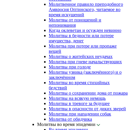
Молитвенное правило преподобного
Амвросия Оптинского, читаемое во
время искушений
Молитвы от поношений и
непонимания
Когда оклеветан и осужден невинно
Молитвы в бедности или потере
имущества, денег
Молитва при потере или пропаже
вещей
Молитвы о житейских неудачах
Молитва при гневе начальствующих
Молитвы при голоде
Молитвы узника (заключённого) и о
заключённом
Молитвы во время стихийных
бедствий
Молитвы о сохранении дома от пожара
Молитвы на всякую немощь
Молитвы в тревоге за будущее
Молитвы в опасности от диких зверей
Молитвы при нападении собак
Молитва от обидчика
Молитвы во время эпидемии
Во время эпидемии