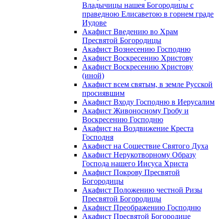
Владычицы нашея Богородицы с
праведною Елисаветою в горнем граде
Иудове
Акафист Введению во Храм
Пресвятой Богородицы
Акафист Вознесению Господню
Акафист Воскресению Христову
Акафист Воскресению Христову
(иной)
Акафист всем святым, в земле Русской
просиявшим
Акафист Входу Господню в Иерусалим
Акафист Живоносному Гробу и
Воскресению Господню
Акафист на Воздвижение Креста
Господня
Акафист на Сошествие Святого Духа
Акафист Нерукотворному Образу
Господа нашего Иисуса Христа
Акафист Покрову Пресвятой
Богородицы
Акафист Положению честной Ризы
Пресвятой Богородицы
Акафист Преображению Господню
Акафист Пресвятой Богородице