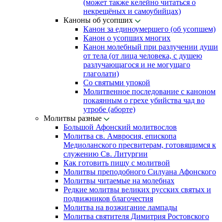
(может также келейно читаться о
некрещёных и самоубийцах)
Каноны об усопших
Канон за единоумершего (об усопшем)
Канон о усопших многих
Канон молебный при разлучении души
от тела (от лица человека, с душею
разлучающагося и не могущаго
глаголати)
Со святыми упокой
Молитвенное последование с каноном
покаянным о грехе убийства чад во
утробе (аборте)
Молитвы разные
Большой Афонский молитвослов
Молитва св. Амвросия, епископа
Медиоланского пресвитерам, готовящимся к
служению Св. Литургии
Как готовить пищу с молитвой
Молитвы преподобного Силуана Афонского
Молитвы читаемые на молебнах
Редкие молитвы великих русских святых и
подвижников благочестия
Молитва на возжигание лампады
Молитва святителя Димитрия Ростовского