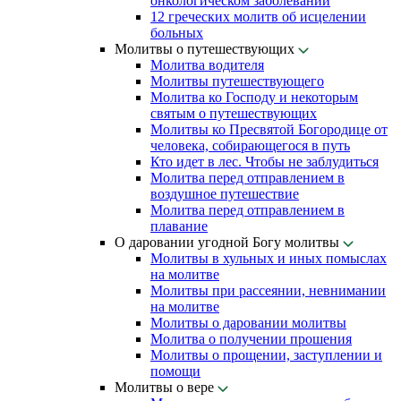
онкологическом заболевании
12 греческих молитв об исцелении
больных
Молитвы о путешествующих
Молитва водителя
Молитвы путешествующего
Молитва ко Господу и некоторым
святым о путешествующих
Молитвы ко Пресвятой Богородице от
человека, собирающегося в путь
Кто идет в лес. Чтобы не заблудиться
Молитва перед отправлением в
воздушное путешествие
Молитва перед отправлением в
плавание
О даровании угодной Богу молитвы
Молитвы в хульных и иных помыслах
на молитве
Молитвы при рассеянии, невнимании
на молитве
Молитвы о даровании молитвы
Молитва о получении прошения
Молитвы о прощении, заступлении и
помощи
Молитвы о вере