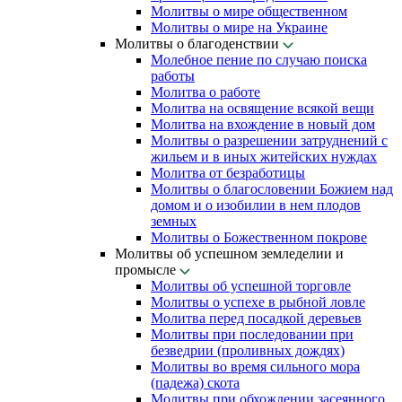
Молитвы о мире общественном
Молитвы о мире на Украине
Молитвы о благоденствии
Молебное пение по случаю поиска
работы
Молитва о работе
Молитва на освящение всякой вещи
Молитва на вхождение в новый дом
Молитвы о разрешении затруднений с
жильем и в иных житейских нуждах
Молитва от безработицы
Молитвы о благословении Божием над
домом и о изобилии в нем плодов
земных
Молитвы о Божественном покрове
Молитвы об успешном земледелии и
промысле
Молитвы об успешной торговле
Молитвы о успехе в рыбной ловле
Молитва перед посадкой деревьев
Молитвы при последовании при
безведрии (проливных дождях)
Молитвы во время сильного мора
(падежа) скота
Молитвы при обхождении засеянного