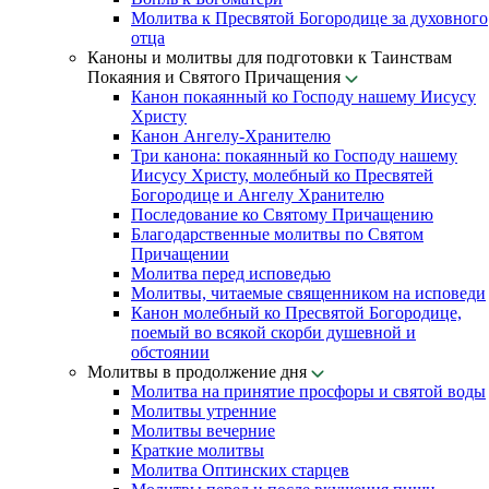
Молитва к Пресвятой Богородице за духовного
отца
Каноны и молитвы для подготовки к Таинствам
Покаяния и Святого Причащения
Канон покаянный ко Господу нашему Иисусу
Христу
Канон Ангелу-Хранителю
Три канона: покаянный ко Господу нашему
Иисусу Христу, молебный ко Пресвятей
Богородице и Ангелу Хранителю
Последование ко Святому Причащению
Благодарственные молитвы по Святом
Причащении
Молитва перед исповедью
Молитвы, читаемые священником на исповеди
Канон молебный ко Пресвятой Богородице,
поемый во всякой скорби душевной и
обстоянии
Молитвы в продолжение дня
Молитва на принятие просфоры и святой воды
Молитвы утренние
Молитвы вечерние
Краткие молитвы
Молитва Оптинских старцев