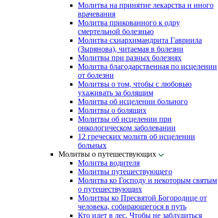
Молитва на принятие лекарства и иного
врачевания
Молитва прикованного к одру
смертельной болезнью
Молитва схиархимандрита Гавриила
(Зырянова), читаемая в болезни
Молитвы при разных болезнях
Молитва благодарственная по исцелении
от болезни
Молитвы о том, чтобы с любовью
ухаживать за болящим
Молитва об исцелении больного
Молитвы о болящих
Молитвы об исцелении при
онкологическом заболевании
12 греческих молитв об исцелении
больных
Молитвы о путешествующих
Молитва водителя
Молитвы путешествующего
Молитва ко Господу и некоторым святым
о путешествующих
Молитвы ко Пресвятой Богородице от
человека, собирающегося в путь
Кто идет в лес. Чтобы не заблудиться