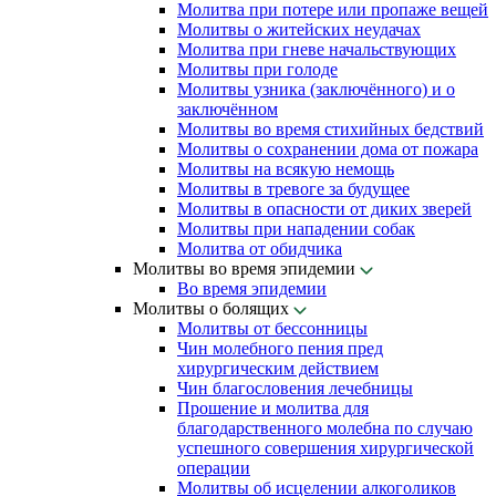
Молитва при потере или пропаже вещей
Молитвы о житейских неудачах
Молитва при гневе начальствующих
Молитвы при голоде
Молитвы узника (заключённого) и о
заключённом
Молитвы во время стихийных бедствий
Молитвы о сохранении дома от пожара
Молитвы на всякую немощь
Молитвы в тревоге за будущее
Молитвы в опасности от диких зверей
Молитвы при нападении собак
Молитва от обидчика
Молитвы во время эпидемии
Во время эпидемии
Молитвы о болящих
Молитвы от бессонницы
Чин молебного пения пред
хирургическим действием
Чин благословения лечебницы
Прошение и молитва для
благодарственного молебна по случаю
успешного совершения хирургической
операции
Молитвы об исцелении алкоголиков