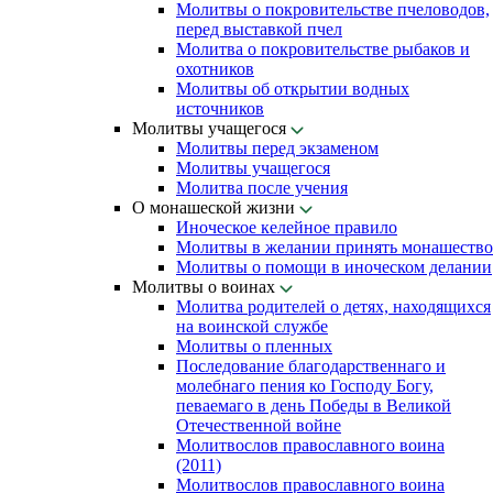
Молитвы о покровительстве пчеловодов,
перед выставкой пчел
Молитва о покровительстве рыбаков и
охотников
Молитвы об открытии водных
источников
Молитвы учащегося
Молитвы перед экзаменом
Молитвы учащегося
Молитва после учения
О монашеской жизни
Иноческое келейное правило
Молитвы в желании принять монашество
Молитвы о помощи в иноческом делании
Молитвы о воинах
Молитва родителей о детях, находящихся
на воинской службе
Молитвы о пленных
Последование благодарственнаго и
молебнаго пения ко Господу Богу,
певаемаго в день Победы в Великой
Отечественной войне
Молитвослов православного воина
(2011)
Молитвослов православного воина