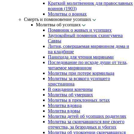
Краткий молитвенник для православных
воинов (1903)
Молитвы о воинах
Смерть и поминовение усопших
Молитвы об усопших
Помянник о живых и усопших
Заупокойный помянник схиигумена
Саввы
Лития, совершаемая мирянином дома и
на кладбище
Панихида для чтения мирянами
Последование по исходе души от тела,
читаемое мирянином
Молитвы при потере кормильца
Молитвы за всякого усопшего
христианина
В ожидании кончины
Молитвы об умерших
Молитвы в преклонных летах
Молитва вдовца
Молитва вдовы
Молитва детей об усопших родителях
Молитва за скончавшихся вне своего
отечества, за безродных и убогих
Молитва об упокоении скончавшихся