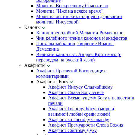
Богородице
Молитва Воскресшему Спасителю
Молитва "Иже на всякое время"
Молитва оптинских старцев о даровании
молитвы Иисусовой
Каноны
Канон преподобной Мелании Римляныне
Чин келейного чтения канонов и акафистов
Пасхальный канон, творение Иоанна
Дамаскина
Великий канон свт. Андрея Критского (с
переводом на русский язык)
Акафисты
Акафист Пресвятой Богородице с
комментариями
Акафисты Богу
Акафист Иисусу Сладчайшему
Акафист Слава Богу за всё
Акафист Всемогущему Богу в нашествии
печали
Акафист Господу Богу о мире и
взаимной любви среди людей
Акафист ко Господу Саваофу
Акафист Премудрости Слова Божия
Акафист Святому Духу