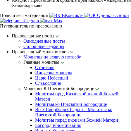
Акафист Пресвятой Богородице пред иконой «Акафистная
Хиландарская»
Поделиться материалом
ВКонтакте
Одноклассники
Telegram
Max
Путеводитель по православию
Православные посты
Однодневные посты
Сплошные седмицы
Православный молитвослов
Молитвы на всякую потребу
Главные молитвы
Отче наш
Иисусова молитва
Царю Небесный
Славословие
Молитвы К Пресвятой Богородице
Молитвы пред Казанской иконой Божьей
Матери
Молитвы ко Пресвятой Богородице
Всех Скорбящих Радость. Молитвы ко
Пресвятой Богородице
Молитвы перед иконами Божией Матери
Богородичное правило
Вопль к Богоматери