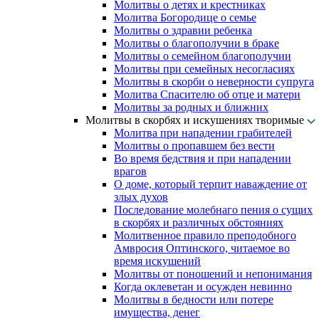
Молитвы о детях и крестниках
Молитва Богородице о семье
Молитвы о здравии ребенка
Молитвы о благополучии в браке
Молитвы о семейном благополучии
Молитвы при семейных несогласиях
Молитвы в скорби о неверности супруга
Молитва Спасителю об отце и матери
Молитвы за родных и ближних
Молитвы в скорбях и искушениях творимые
Молитва при нападении грабителей
Молитвы о пропавшем без вести
Во время бедствия и при нападении
врагов
О доме, который терпит наваждение от
злых духов
Последование молебнаго пения о сущих
в скорбях и различных обстояниях
Молитвенное правило преподобного
Амвросия Оптинского, читаемое во
время искушений
Молитвы от поношений и непонимания
Когда оклеветан и осужден невинно
Молитвы в бедности или потере
имущества, денег