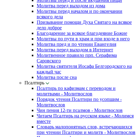
Молитвы перед и после вкушения пищи
Молитва перед выходом из дома
Молитвы перед началом и по окончании
всякого дела
Призывание помощи Духа Святаго на всякое
дело доброе
Благодарение за всякое благодеяние Божие
Молитвы по пути в храм и при входе в него
Молитва пред и по чтении Евангелия
Молитва перед выходом в Интернет
Молитвенное правило прп. Серафима
Саровского
Молитва святителя Иосафа Белгородского на
каждый час
Молитва после сна
Псалтирь
Псалтирь по кафизмам с переводом и
молитвами - Молитвослов
Порядок чтения Псалтири по усопшим -
Молитвослов
Чин пения 12-ти псалмов - Молитвослов
Читаем Псалтирь на русском языке - Молимся
вместе
Словарь малопонятных слов, встречающихся
при чтении Псалтири и молитв - Молитвослов