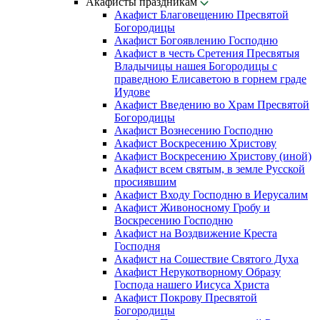
Акафисты праздникам
Акафист Благовещению Пресвятой
Богородицы
Акафист Богоявлению Господню
Акафист в честь Сретения Пресвятыя
Владычицы нашея Богородицы с
праведною Елисаветою в горнем граде
Иудове
Акафист Введению во Храм Пресвятой
Богородицы
Акафист Вознесению Господню
Акафист Воскресению Христову
Акафист Воскресению Христову (иной)
Акафист всем святым, в земле Русской
просиявшим
Акафист Входу Господню в Иерусалим
Акафист Живоносному Гробу и
Воскресению Господню
Акафист на Воздвижение Креста
Господня
Акафист на Сошествие Святого Духа
Акафист Нерукотворному Образу
Господа нашего Иисуса Христа
Акафист Покрову Пресвятой
Богородицы