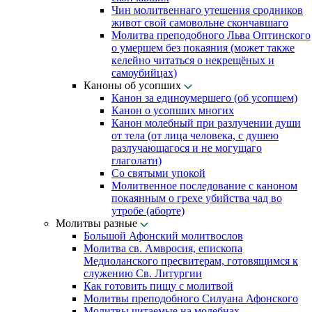
Чин молитвеннаго утешения сродников
живот свой самовольне скончавшаго
Молитва преподобного Льва Оптинского
о умершем без покаяния (может также
келейно читаться о некрещёных и
самоубийцах)
Каноны об усопших
Канон за единоумершего (об усопшем)
Канон о усопших многих
Канон молебный при разлучении души
от тела (от лица человека, с душею
разлучающагося и не могущаго
глаголати)
Со святыми упокой
Молитвенное последование с каноном
покаянным о грехе убийства чад во
утробе (аборте)
Молитвы разные
Большой Афонский молитвослов
Молитва св. Амвросия, епископа
Медиоланского пресвитерам, готовящимся к
служению Св. Литургии
Как готовить пищу с молитвой
Молитвы преподобного Силуана Афонского
Молитвы читаемые на молебнах