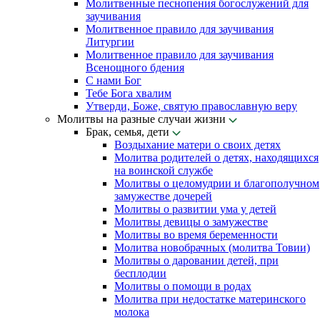
Молитвенные песнопения богослужений для
заучивания
Молитвенное правило для заучивания
Литургии
Молитвенное правило для заучивания
Всенощного бдения
С нами Бог
Тебе Бога хвалим
Утверди, Боже, святую православную веру
Молитвы на разные случаи жизни
Брак, семья, дети
Воздыхание матери о своих детях
Молитва родителей о детях, находящихся
на воинской службе
Молитвы о целомудрии и благополучном
замужестве дочерей
Молитвы о развитии ума у детей
Молитвы девицы о замужестве
Молитвы во время беременности
Молитва новобрачных (молитва Товии)
Молитвы о даровании детей, при
бесплодии
Молитвы о помощи в родах
Молитва при недостатке материнского
молока