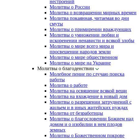
нестроений
Молитвы о России
Молитва о возвращении мирных времен
Молитва покаянная, читаемая во дни
смуты
Молитвы о примирении враждующих
Молитвы о умножении любви и
искоренении ненависти и всякой злобы
Молитвы о мире всего мира и
просвещении народов земли
Молитвы о мире общественном
Молитвы о мире на Украине
Молитвы о благоденствии
Молебное пение по случаю поиска
работы
Молитва о работе
Молитва на освящение всякой вещи
Молитва на вхождение в новый дом
Молитвы о разрешении затруднений с
жильем и в иных житейских нуждах
Молитва от безработицы
Молитвы о благословении Божием над
домом и о изобилии в нем плодов
земных
Молитвы о Божественном покрове