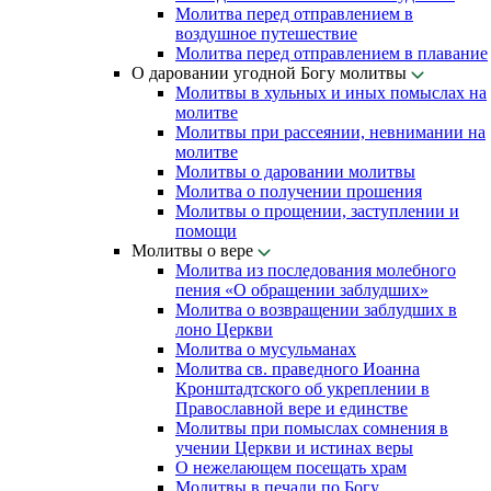
Молитва перед отправлением в
воздушное путешествие
Молитва перед отправлением в плавание
О даровании угодной Богу молитвы
Молитвы в хульных и иных помыслах на
молитве
Молитвы при рассеянии, невнимании на
молитве
Молитвы о даровании молитвы
Молитва о получении прошения
Молитвы о прощении, заступлении и
помощи
Молитвы о вере
Молитва из последования молебного
пения «О обращении заблудших»
Молитва о возвращении заблудших в
лоно Церкви
Молитва о мусульманах
Молитва св. праведного Иоанна
Кронштадтского об укреплении в
Православной вере и единстве
Молитвы при помыслах сомнения в
учении Церкви и истинах веры
О нежелающем посещать храм
Молитвы в печали по Богу