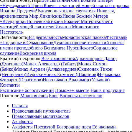
Святыни монастыря
Все святыни
Икона Божией Матери
«Неувядаемый Цвет»
Ковчег с частицей мощей святого пророка
Иоанна Предтечи
Чудотворная икона святителя Николая,
архиепископа Мир Ликийских
Икона Божией Матери
«Всецарица»
Почаевская икона Божией Матери
Ковчег с
частицей мощей святителя Иоанна Милостивого
Настоятель
Деятельность
Вся деятельность
Монастырская пасека
Фестиваль
«Подворье в Сумароково»
Духовно-просветительский проект
имени преподобного Венедикта Нурсийского
Социальное
служение
Воскресная школа
Братский некрополь
Все захоронения
Архимандрит Давид
(Дмитриев)
Монах Александр (Гайдэу)
Монах Симон
(Байко)
Монах Адриан (Аллахвердиев)
Схимонах Тихон
(Нестеренко)
Иеросхимонах Ермоген (Шаринов)
Иеромонах
Филарет (Герасимов)
Иеродиакон Владимир (Ульянов)
Контакты
Расписание богослужений
Поможем вместе
Наша продукция
Полезное
Молитвослов
Блог
Вопросы настоятелю
Главная
Православный путеводитель
Православный молитвослов
Акафисты
Акафисты Пресвятой Богородице пред Её иконами