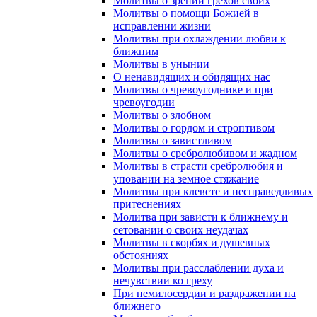
Молитвы о зрении грехов своих
Молитвы о помощи Божией в
исправлении жизни
Молитвы при охлаждении любви к
ближним
Молитвы в унынии
О ненавидящих и обидящих нас
Молитвы о чревоугоднике и при
чревоугодии
Молитвы о злобном
Молитвы о гордом и строптивом
Молитвы о завистливом
Молитвы о сребролюбивом и жадном
Молитвы в страсти сребролюбия и
уповании на земное стяжание
Молитвы при клевете и несправедливых
притеснениях
Молитва при зависти к ближнему и
сетовании о своих неудачах
Молитвы в скорбях и душевных
обстояниях
Молитвы при расслаблении духа и
нечувствии ко греху
При немилосердии и раздражении на
ближнего