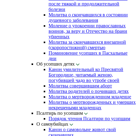
после тяжкой и продолжительной
болезни
Молитва о скончавшихся в состоянии
душевного заболевания
Моление о упокоении православных
воинов, за веру и Отечество на брани
убиенных
Молитва за скончавшихся внезапной
(скоропостижной) смертью
Поминовение усопших в Пасхальные
дни
Об усопших детях
Канон умилительный ко Пресвятой
Богородице, читаемый женою,
погубившей чадо во утробе своей
Молитвы совершившим аборт
Молитва родителей о почивших детях
Молитва о мертворожденном младенце
Молитвы о мертворожденных и умерших
некрещеными младенцах
Псалтирь по усопшим
Порядок чтения Псалтири по усопшим
О самоубийцах
Канон о самовольне живот свой
скончавших