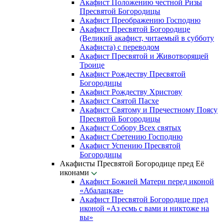
Акафист Положению честной Ризы
Пресвятой Богородицы
Акафист Преображению Господню
Акафист Пресвятой Богородице
(Великий акафист, читаемый в субботу
Акафиста) с переводом
Акафист Пресвятой и Животворящей
Троице
Акафист Рождеству Пресвятой
Богородицы
Акафист Рождеству Христову
Акафист Святой Пасхе
Акафист Святому и Пречестному Поясу
Пресвятой Богородицы
Акафист Собору Всех святых
Акафист Сретению Господню
Акафист Успению Пресвятой
Богородицы
Акафисты Пресвятой Богородице пред Её
иконами
Акафист Божией Матери перед иконой
«Абалацкая»
Акафист Пресвятой Богородице пред
иконой «Аз есмь с вами и никтоже на
вы»