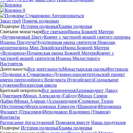
0
Авторизоваться
Заказ треб
Помочь подворью
Подворье
История подворья
Храмы подворья
Святыни монастыря
Все святыни
Икона Божией Матери
«Неувядаемый Цвет»
Ковчег с частицей мощей святого пророка
Иоанна Предтечи
Чудотворная икона святителя Николая,
архиепископа Мир Ликийских
Икона Божией Матери
«Всецарица»
Почаевская икона Божией Матери
Ковчег с
частицей мощей святителя Иоанна Милостивого
Настоятель
Деятельность
Вся деятельность
Монастырская пасека
Фестиваль
«Подворье в Сумароково»
Духовно-просветительский проект
имени преподобного Венедикта Нурсийского
Социальное
служение
Воскресная школа
Братский некрополь
Все захоронения
Архимандрит Давид
(Дмитриев)
Монах Александр (Гайдэу)
Монах Симон
(Байко)
Монах Адриан (Аллахвердиев)
Схимонах Тихон
(Нестеренко)
Иеросхимонах Ермоген (Шаринов)
Иеромонах
Филарет (Герасимов)
Иеродиакон Владимир (Ульянов)
Контакты
Расписание богослужений
Поможем вместе
Наша продукция
Подворье
История подворья
Храмы подворья