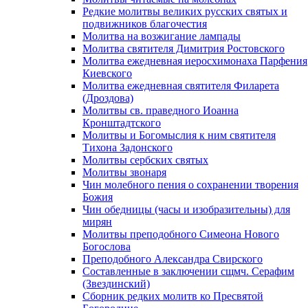
Редкие молитвы великих русских святых и
подвижников благочестия
Молитва на возжигание лампады
Молитва святителя Димитрия Ростовского
Молитва ежедневная иеросхимонаха Парфения
Киевского
Молитва ежедневная святителя Филарета
(Дроздова)
Молитвы св. праведного Иоанна
Кронштадтского
Молитвы и Богомыслия к ним святителя
Тихона Задонского
Молитвы сербских святых
Молитвы звонаря
Чин молебного пения о сохранении творения
Божия
Чин обедницы (часы и изобразительны) для
мирян
Молитвы преподобного Симеона Нового
Богослова
Преподобного Александра Свирского
Составленные в заключении сщмч. Серафим
(Звездинский)
Сборник редких молитв ко Пресвятой