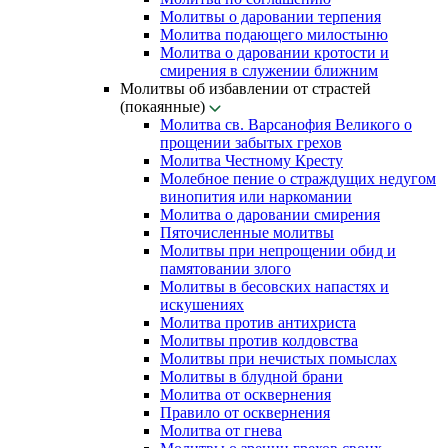
Молитвы о даровании терпения
Молитва подающего милостыню
Молитва о даровании кротости и
смирения в служении ближним
Молитвы об избавлении от страстей
(покаянные)
Молитва св. Варсанофия Великого о
прощении забытых грехов
Молитва Честному Кресту
Молебное пение о страждущих недугом
винопития или наркомании
Молитва о даровании смирения
Пяточисленные молитвы
Молитвы при непрощении обид и
памятовании злого
Молитвы в бесовских напастях и
искушениях
Молитва против антихриста
Молитвы против колдовства
Молитвы при нечистых помыслах
Молитвы в блудной брани
Молитва от осквернения
Правило от осквернения
Молитва от гнева