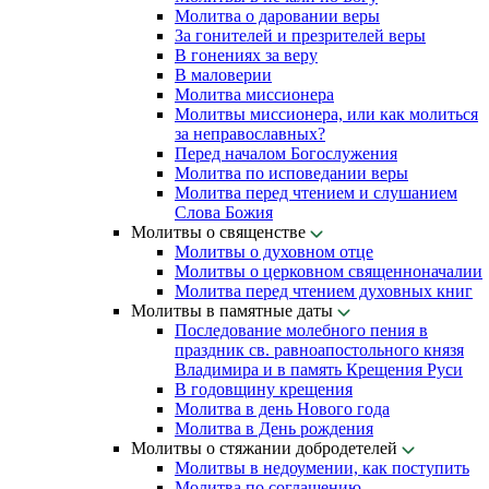
Молитва о даровании веры
За гонителей и презрителей веры
В гонениях за веру
В маловерии
Молитва миссионера
Молитвы миссионера, или как молиться
за неправославных?
Перед началом Богослужения
Молитва по исповедании веры
Молитва перед чтением и слушанием
Слова Божия
Молитвы о священстве
Молитвы о духовном отце
Молитвы о церковном священноначалии
Молитва перед чтением духовных книг
Молитвы в памятные даты
Последование молебного пения в
праздник св. равноапостольного князя
Владимира и в память Крещения Руси
В годовщину крещения
Молитва в день Нового года
Молитва в День рождения
Молитвы о стяжании добродетелей
Молитвы в недоумении, как поступить
Молитва по соглашению