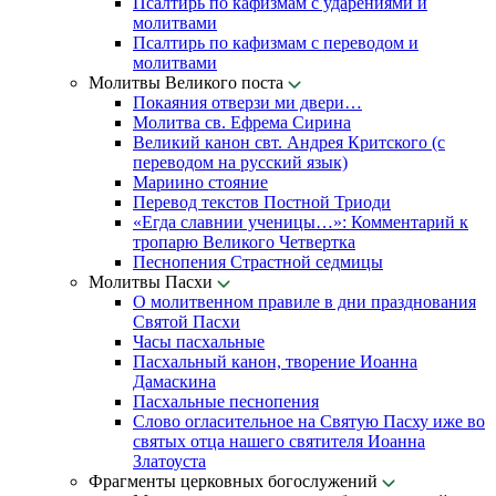
Псалтирь по кафизмам с ударениями и
молитвами
Псалтирь по кафизмам с переводом и
молитвами
Молитвы Великого поста
Покаяния отверзи ми двери…
Молитва св. Ефрема Сирина
Великий канон свт. Андрея Критского (с
переводом на русский язык)
Мариино стояние
Перевод текстов Постной Триоди
«Егда славнии ученицы…»: Комментарий к
тропарю Великого Четвертка
Песнопения Страстной седмицы
Молитвы Пасхи
О молитвенном правиле в дни празднования
Святой Пасхи
Часы пасхальные
Пасхальный канон, творение Иоанна
Дамаскина
Пасхальные песнопения
Слово огласительное на Святую Пасху иже во
святых отца нашего святителя Иоанна
Златоуста
Фрагменты церковных богослужений