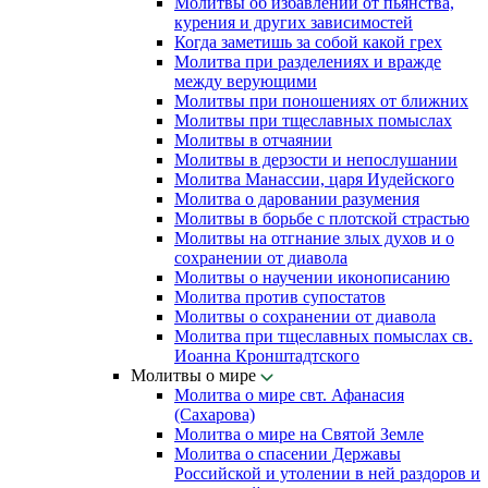
Молитвы об избавлении от пьянства,
курения и других зависимостей
Когда заметишь за собой какой грех
Молитва при разделениях и вражде
между верующими
Молитвы при поношениях от ближних
Молитвы при тщеславных помыслах
Молитвы в отчаянии
Молитвы в дерзости и непослушании
Молитва Манассии, царя Иудейского
Молитва о даровании разумения
Молитвы в борьбе с плотской страстью
Молитвы на отгнание злых духов и о
сохранении от диавола
Молитвы о научении иконописанию
Молитва против супостатов
Молитвы о сохранении от диавола
Молитва при тщеславных помыслах св.
Иоанна Кронштадтского
Молитвы о мире
Молитва о мире свт. Афанасия
(Сахарова)
Молитва о мире на Святой Земле
Молитва о спасении Державы
Российской и утолении в ней раздоров и