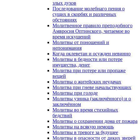
злых духов
Последование молебнаго пения о
сущих в скорбях и различных
обстояниях
Молитвенное правило преподобного
Амвросия Оптинского, читаемое во
время искушений
Молитвы от поношений и
непонимания
Когда оклеветан и осужден невинно
Молитвы в бедности или потере
имущества, денег
Молитва при потере или пропаже
вещей
Молитвы о житейских неудачах
Молитва при гневе начальствующих
Молитвы при голоде
Молитвы узника (заключённого) и о
заключённом
Молитвы во время стихийных
бедствий
Молитвы о сохранении дома от пожара
Молитвы на всякую немощь
Молитвы в тревоге за будущее
Молитвы в опасности от диких зверей