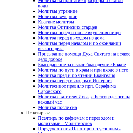
Молитва на принятие просфоры и святой
воды
Молитвы утренние
Молитвы вечерние
Краткие молитвы
Молитва Оптинских старцев
Молитвы перед и после вкушения пищи
Молитва перед выходом из дома
Молитвы перед началом и по окончании
всякого дела
Призывание помощи Духа Святаго на всякое
дело доброе
Благодарение за всякое благодеяние Божие
Молитвы по пути в храм и при входе в него
Молитва пред и по чтении Евангелия
Молитва перед выходом в Интернет
Молитвенное правило прп. Серафима
Саровского
Молитва святителя Иосафа Белгородского на
каждый час
Молитва после сна
Псалтирь
Псалтирь по кафизмам с переводом и
молитвами - Молитвослов
Порядок чтения Псалтири по усопшим -