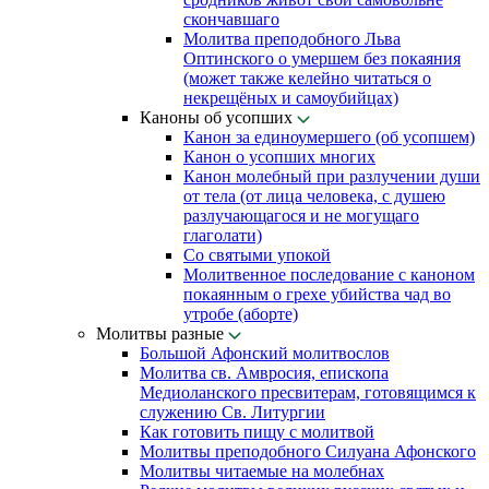
скончавшаго
Молитва преподобного Льва
Оптинского о умершем без покаяния
(может также келейно читаться о
некрещёных и самоубийцах)
Каноны об усопших
Канон за единоумершего (об усопшем)
Канон о усопших многих
Канон молебный при разлучении души
от тела (от лица человека, с душею
разлучающагося и не могущаго
глаголати)
Со святыми упокой
Молитвенное последование с каноном
покаянным о грехе убийства чад во
утробе (аборте)
Молитвы разные
Большой Афонский молитвослов
Молитва св. Амвросия, епископа
Медиоланского пресвитерам, готовящимся к
служению Св. Литургии
Как готовить пищу с молитвой
Молитвы преподобного Силуана Афонского
Молитвы читаемые на молебнах