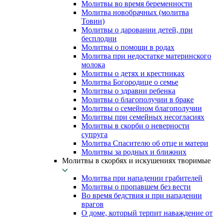
Молитвы во время беременности
Молитва новобрачных (молитва
Товии)
Молитвы о даровании детей, при
бесплодии
Молитвы о помощи в родах
Молитва при недостатке материнского
молока
Молитвы о детях и крестниках
Молитва Богородице о семье
Молитвы о здравии ребенка
Молитвы о благополучии в браке
Молитвы о семейном благополучии
Молитвы при семейных несогласиях
Молитвы в скорби о неверности
супруга
Молитва Спасителю об отце и матери
Молитвы за родных и ближних
Молитвы в скорбях и искушениях творимые
Молитва при нападении грабителей
Молитвы о пропавшем без вести
Во время бедствия и при нападении
врагов
О доме, который терпит наваждение от