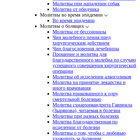
Молитвы при нападении собак
Молитва от обидчика
Молитвы во время эпидемии
Во время эпидемии
Молитвы о болящих
Молитвы от бессонницы
Чин молебного пения пред
хирургическим действием
Чин благословения лечебницы
Прошение и молитва для
благодарственного молебна по случаю
успешного совершения хирургической
операции
Молитвы об исцелении алкоголиков
Молитва на принятие лекарства и
иного врачевания
Молитва прикованного к одру
смертельной болезнью
Молитва схиархимандрита Гавриила
(Зырянова), читаемая в болезни
Молитвы при разных болезнях
Молитва благодарственная по
исцелении от болезни
Молитвы о том, чтобы с любовью
ухаживать за болящим