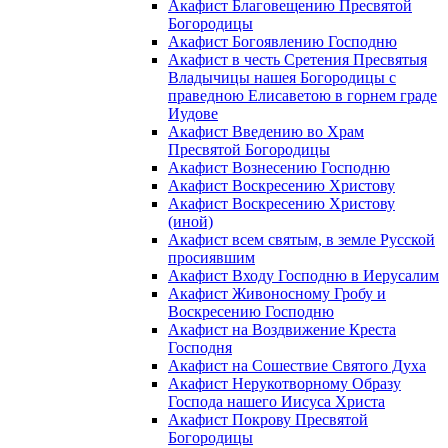
Акафист Благовещению Пресвятой
Богородицы
Акафист Богоявлению Господню
Акафист в честь Сретения Пресвятыя
Владычицы нашея Богородицы с
праведною Елисаветою в горнем граде
Иудове
Акафист Введению во Храм
Пресвятой Богородицы
Акафист Вознесению Господню
Акафист Воскресению Христову
Акафист Воскресению Христову
(иной)
Акафист всем святым, в земле Русской
просиявшим
Акафист Входу Господню в Иерусалим
Акафист Живоносному Гробу и
Воскресению Господню
Акафист на Воздвижение Креста
Господня
Акафист на Сошествие Святого Духа
Акафист Нерукотворному Образу
Господа нашего Иисуса Христа
Акафист Покрову Пресвятой
Богородицы