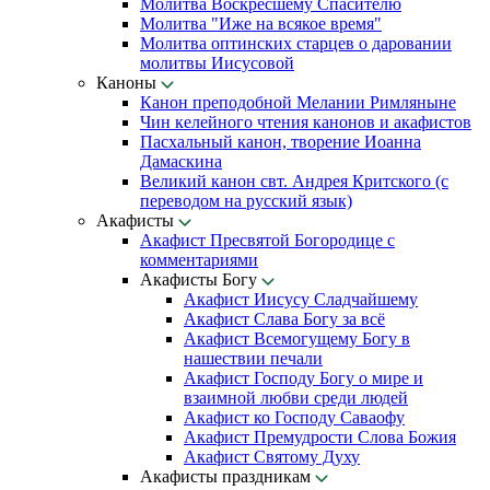
Молитва Воскресшему Спасителю
Молитва "Иже на всякое время"
Молитва оптинских старцев о даровании
молитвы Иисусовой
Каноны
Канон преподобной Мелании Римляныне
Чин келейного чтения канонов и акафистов
Пасхальный канон, творение Иоанна
Дамаскина
Великий канон свт. Андрея Критского (с
переводом на русский язык)
Акафисты
Акафист Пресвятой Богородице с
комментариями
Акафисты Богу
Акафист Иисусу Сладчайшему
Акафист Слава Богу за всё
Акафист Всемогущему Богу в
нашествии печали
Акафист Господу Богу о мире и
взаимной любви среди людей
Акафист ко Господу Саваофу
Акафист Премудрости Слова Божия
Акафист Святому Духу
Акафисты праздникам