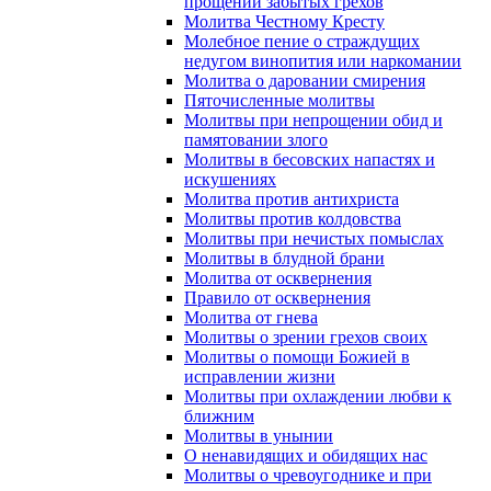
прощении забытых грехов
Молитва Честному Кресту
Молебное пение о страждущих
недугом винопития или наркомании
Молитва о даровании смирения
Пяточисленные молитвы
Молитвы при непрощении обид и
памятовании злого
Молитвы в бесовских напастях и
искушениях
Молитва против антихриста
Молитвы против колдовства
Молитвы при нечистых помыслах
Молитвы в блудной брани
Молитва от осквернения
Правило от осквернения
Молитва от гнева
Молитвы о зрении грехов своих
Молитвы о помощи Божией в
исправлении жизни
Молитвы при охлаждении любви к
ближним
Молитвы в унынии
О ненавидящих и обидящих нас
Молитвы о чревоугоднике и при