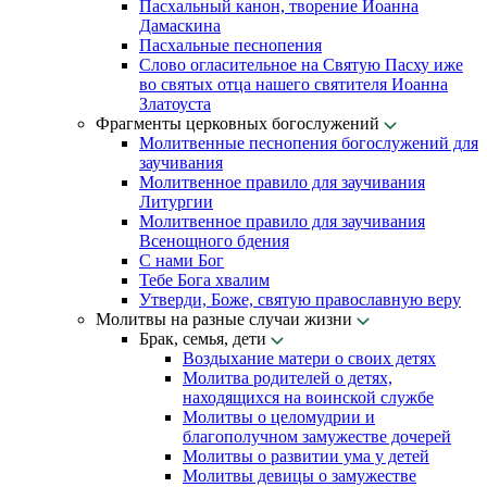
Пасхальный канон, творение Иоанна
Дамаскина
Пасхальные песнопения
Слово огласительное на Святую Пасху иже
во святых отца нашего святителя Иоанна
Златоуста
Фрагменты церковных богослужений
Молитвенные песнопения богослужений для
заучивания
Молитвенное правило для заучивания
Литургии
Молитвенное правило для заучивания
Всенощного бдения
С нами Бог
Тебе Бога хвалим
Утверди, Боже, святую православную веру
Молитвы на разные случаи жизни
Брак, семья, дети
Воздыхание матери о своих детях
Молитва родителей о детях,
находящихся на воинской службе
Молитвы о целомудрии и
благополучном замужестве дочерей
Молитвы о развитии ума у детей
Молитвы девицы о замужестве