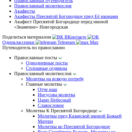
Православный путеводитель
Православный молитвослов
Акафисты
Акафисты Пресвятой Богородице пред Её иконами
Акафист Пресвятой Богородице перед иконой
«Знамение» Новгородская
Поделиться материалом
ВКонтакте
Одноклассники
Telegram
Max
Путеводитель по православию
Православные посты
Однодневные посты
Сплошные седмицы
Православный молитвослов
Молитвы на всякую потребу
Главные молитвы
Отче наш
Иисусова молитва
Царю Небесный
Славословие
Молитвы К Пресвятой Богородице
Молитвы пред Казанской иконой Божьей
Матери
Молитвы ко Пресвятой Богородице
Всех Скорбящих Радость. Молитвы ко