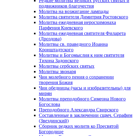
Редкие молитвы великих русских святых и
подвижников благочестия
Молитва на возжигание лампады
Молитва святителя Димитрия Ростовского
Молитва ежедневная иеросхимонаха
Парфения Киевского
Молитва ежедневная святителя Филарета
(Дроздова)
Молитвы св. праведного Иоанна
Кронштадтского
Молитвы и Богомыслия к ним святителя
Тихона Задонского
Молитвы сербских святых
Молитвы звонаря
Чин молебного пения о сохранении
творения Божия
Чин обедницы (часы и изобразительны) для
мирян
Молитвы преподобного Симеона Нового
Богослова
Преподобного Александра Свирского
Составленные в заключении сщмч. Серафим
(Звездинский)
Сборник редких молитв ко Пресвятой
Богородице