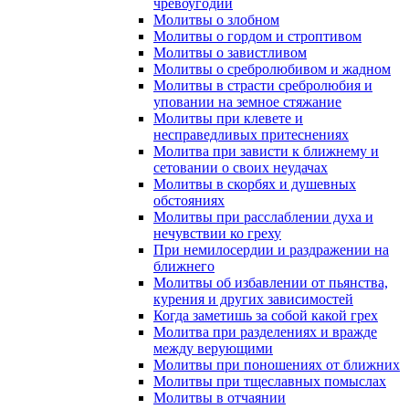
чревоугодии
Молитвы о злобном
Молитвы о гордом и строптивом
Молитвы о завистливом
Молитвы о сребролюбивом и жадном
Молитвы в страсти сребролюбия и
уповании на земное стяжание
Молитвы при клевете и
несправедливых притеснениях
Молитва при зависти к ближнему и
сетовании о своих неудачах
Молитвы в скорбях и душевных
обстояниях
Молитвы при расслаблении духа и
нечувствии ко греху
При немилосердии и раздражении на
ближнего
Молитвы об избавлении от пьянства,
курения и других зависимостей
Когда заметишь за собой какой грех
Молитва при разделениях и вражде
между верующими
Молитвы при поношениях от ближних
Молитвы при тщеславных помыслах
Молитвы в отчаянии