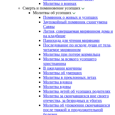
Молитвы о воинах
Смерть и поминовение усопших
Молитвы об усопших
Помянник о живых и усопших
Заупокойный помянник схиигумена
Саввы
Лития, совершаемая мирянином дома и
на кладбище
Панихида для чтения мирянами
Последование по исходе души от тела,
читаемое мирянином
Молитвы при потере кормильца
Молитвы за всякого усопшего
христианина
В ожидании кончины
Молитвы об умерших
Молитвы в преклонных летах
Молитва вдовца
Молитва вдовы
Молитва детей об усопших родителях
Молитва за скончавшихся вне своего
отечества, за безродных и убогих
Молитва об упокоении скончавшихся
после тяжкой и продолжительной
болезни