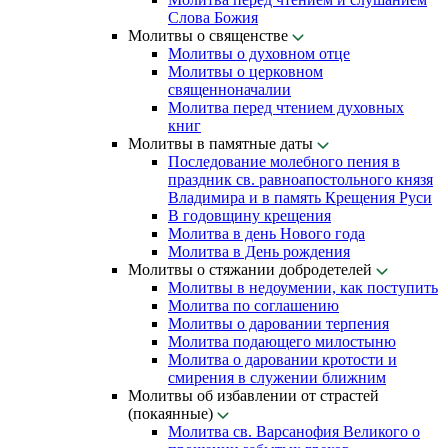
Слова Божия
Молитвы о священстве
Молитвы о духовном отце
Молитвы о церковном
священноначалии
Молитва перед чтением духовных
книг
Молитвы в памятные даты
Последование молебного пения в
праздник св. равноапостольного князя
Владимира и в память Крещения Руси
В годовщину крещения
Молитва в день Нового года
Молитва в День рождения
Молитвы о стяжании добродетелей
Молитвы в недоумении, как поступить
Молитва по соглашению
Молитвы о даровании терпения
Молитва подающего милостыню
Молитва о даровании кротости и
смирения в служении ближним
Молитвы об избавлении от страстей
(покаянные)
Молитва св. Варсанофия Великого о