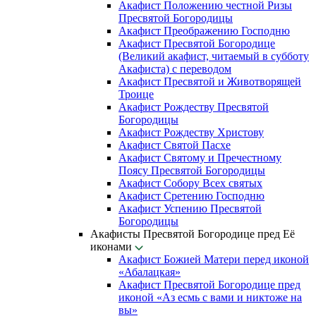
Акафист Положению честной Ризы
Пресвятой Богородицы
Акафист Преображению Господню
Акафист Пресвятой Богородице
(Великий акафист, читаемый в субботу
Акафиста) с переводом
Акафист Пресвятой и Животворящей
Троице
Акафист Рождеству Пресвятой
Богородицы
Акафист Рождеству Христову
Акафист Святой Пасхе
Акафист Святому и Пречестному
Поясу Пресвятой Богородицы
Акафист Собору Всех святых
Акафист Сретению Господню
Акафист Успению Пресвятой
Богородицы
Акафисты Пресвятой Богородице пред Её
иконами
Акафист Божией Матери перед иконой
«Абалацкая»
Акафист Пресвятой Богородице пред
иконой «Аз есмь с вами и никтоже на
вы»