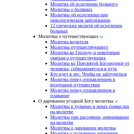
Молитва об исцелении больного
Молитвы о болящих
Молитвы об исцелении при
онкологическом заболевании
12 греческих молитв об исцелении
больных
Молитвы о путешествующих
Молитва водителя
Молитвы путешествующего
Молитва ко Господу и некоторым
святым о путешествующих
Молитвы ко Пресвятой Богородице от
человека, собирающегося в путь
Кто идет в лес. Чтобы не заблудиться
Молитва перед отправлением в
воздушное путешествие
Молитва перед отправлением в
плавание
О даровании угодной Богу молитвы
Молитвы в хульных и иных помыслах
на молитве
Молитвы при рассеянии, невнимании
на молитве
Молитвы о даровании молитвы
Молитва о получении прошения