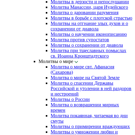
Молитвы в дерзости и непослушании
Молитва Манассии, царя Иудейского
Молитва о даровании разумения
Молитвы в борьбе с плотской страстью
Молитвы на отгнание злых духов и о
сохранении от диавола
Молитвы о научении иконописанию
Молитва против супостатов
Молитвы о сохранении от диавола
Молитва при тщеславных помыслах
св. Иоанна Кронштадтского
Молитвы о мире
Молитва о мире свт. Афанасия
(Сахарова)
Молитва о мире на Святой Земле
Молитва о спасении Державы
Российской и утолении в ней раздоров
и нестроений
Молитвы о России
Молитва о возвращении мирных
времен
Молитва покаянная, читаемая во дни
смуты
Молитвы о примирении враждующих
Молитвы о умножении любви и