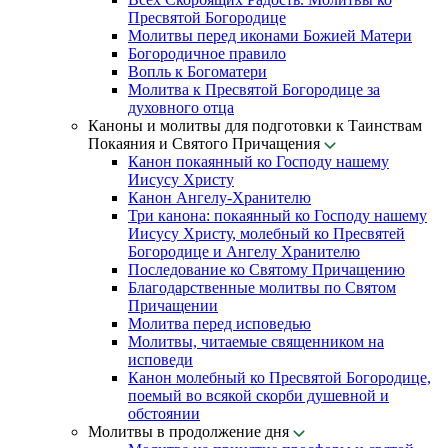
Пресвятой Богородице
Молитвы перед иконами Божией Матери
Богородичное правило
Вопль к Богоматери
Молитва к Пресвятой Богородице за
духовного отца
Каноны и молитвы для подготовки к Таинствам
Покаяния и Святого Причащения
Канон покаянный ко Господу нашему
Иисусу Христу
Канон Ангелу-Хранителю
Три канона: покаянный ко Господу нашему
Иисусу Христу, молебный ко Пресвятей
Богородице и Ангелу Хранителю
Последование ко Святому Причащению
Благодарственные молитвы по Святом
Причащении
Молитва перед исповедью
Молитвы, читаемые священником на
исповеди
Канон молебный ко Пресвятой Богородице,
поемый во всякой скорби душевной и
обстоянии
Молитвы в продолжение дня