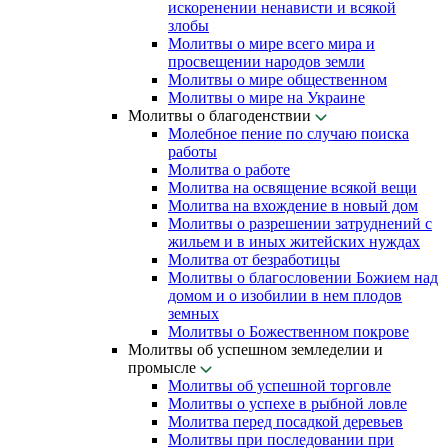
искоренении ненависти и всякой
злобы
Молитвы о мире всего мира и
просвещении народов земли
Молитвы о мире общественном
Молитвы о мире на Украине
Молитвы о благоденствии
Молебное пение по случаю поиска
работы
Молитва о работе
Молитва на освящение всякой вещи
Молитва на вхождение в новый дом
Молитвы о разрешении затруднений с
жильем и в иных житейских нуждах
Молитва от безработицы
Молитвы о благословении Божием над
домом и о изобилии в нем плодов
земных
Молитвы о Божественном покрове
Молитвы об успешном земледелии и
промысле
Молитвы об успешной торговле
Молитвы о успехе в рыбной ловле
Молитва перед посадкой деревьев
Молитвы при последовании при