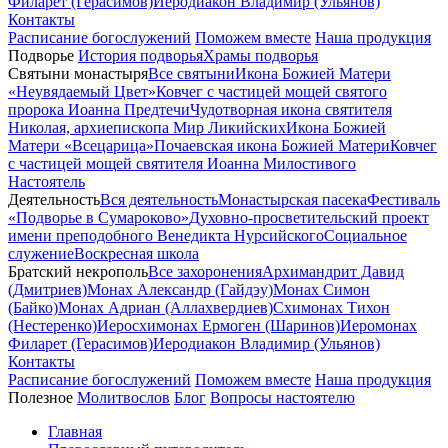
Филарет (Герасимов)
Иеродиакон Владимир (Ульянов)
Контакты
Расписание богослужений
Поможем вместе
Наша продукция
Подворье
История подворья
Храмы подворья
Святыни монастыря
Все святыни
Икона Божией Матери
«Неувядаемый Цвет»
Ковчег с частицей мощей святого
пророка Иоанна Предтечи
Чудотворная икона святителя
Николая, архиепископа Мир Ликийских
Икона Божией
Матери «Всецарица»
Почаевская икона Божией Матери
Ковчег
с частицей мощей святителя Иоанна Милостивого
Настоятель
Деятельность
Вся деятельность
Монастырская пасека
Фестиваль
«Подворье в Сумароково»
Духовно-просветительский проект
имени преподобного Венедикта Нурсийского
Социальное
служение
Воскресная школа
Братский некрополь
Все захоронения
Архимандрит Давид
(Дмитриев)
Монах Александр (Гайдэу)
Монах Симон
(Байко)
Монах Адриан (Аллахвердиев)
Схимонах Тихон
(Нестеренко)
Иеросхимонах Ермоген (Шаринов)
Иеромонах
Филарет (Герасимов)
Иеродиакон Владимир (Ульянов)
Контакты
Расписание богослужений
Поможем вместе
Наша продукция
Полезное
Молитвослов
Блог
Вопросы настоятелю
Главная