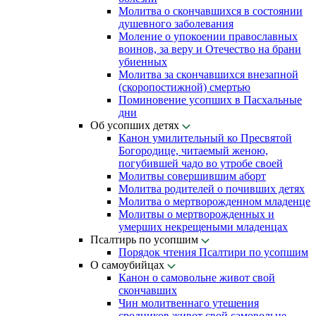
Молитва о скончавшихся в состоянии
душевного заболевания
Моление о упокоении православных
воинов, за веру и Отечество на брани
убиенных
Молитва за скончавшихся внезапной
(скоропостижной) смертью
Поминовение усопших в Пасхальные
дни
Об усопших детях
Канон умилительный ко Пресвятой
Богородице, читаемый женою,
погубившей чадо во утробе своей
Молитвы совершившим аборт
Молитва родителей о почивших детях
Молитва о мертворожденном младенце
Молитвы о мертворожденных и
умерших некрещеными младенцах
Псалтирь по усопшим
Порядок чтения Псалтири по усопшим
О самоубийцах
Канон о самовольне живот свой
скончавших
Чин молитвеннаго утешения
сродников живот свой самовольне