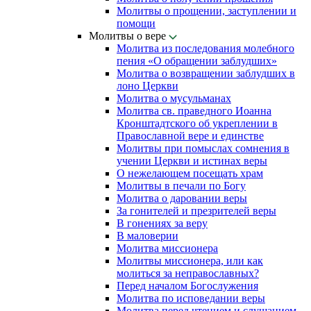
Молитвы о прощении, заступлении и
помощи
Молитвы о вере
Молитва из последования молебного
пения «О обращении заблудших»
Молитва о возвращении заблудших в
лоно Церкви
Молитва о мусульманах
Молитва св. праведного Иоанна
Кронштадтского об укреплении в
Православной вере и единстве
Молитвы при помыслах сомнения в
учении Церкви и истинах веры
О нежелающем посещать храм
Молитвы в печали по Богу
Молитва о даровании веры
За гонителей и презрителей веры
В гонениях за веру
В маловерии
Молитва миссионера
Молитвы миссионера, или как
молиться за неправославных?
Перед началом Богослужения
Молитва по исповедании веры
Молитва перед чтением и слушанием