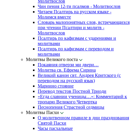
Молитвослов
Чин пения 12-ти псалмов - Молитвослов
Читаем Псалтирь на русском языке -
Молимся вместе
Словарь малопонятных слов, встречающихся
при чтении Псалтири и молитв -
Молитвослов
Псалтирь по кафизмам с ударениями и
молитвами
Псалтирь по кафизмам с переводом и
молитвами
Молитвы Великого поста
Покаяния отверзи ми двери…
Молитва св. Ефрема Сирина
Великий канон свт. Андрея Критского (с
переводом на русский язык)
Мариино стояние
Перевод текстов Постной Триоди
«Егда славнии ученицы…»: Комментарий к
тропарю Великого Четвертка
Песнопения Страстной седмицы
Молитвы Пасхи
О молитвенном правиле в дни празднования
Святой Пасхи
Часы пасхальные