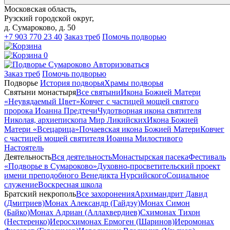
Московская область,
Рузский городской округ,
д. Сумароково, д. 50
+7 903 770 23 40
Заказ треб
Помочь подворью
0
Авторизоваться
Заказ треб
Помочь подворью
Подворье
История подворья
Храмы подворья
Святыни монастыря
Все святыни
Икона Божией Матери
«Неувядаемый Цвет»
Ковчег с частицей мощей святого
пророка Иоанна Предтечи
Чудотворная икона святителя
Николая, архиепископа Мир Ликийских
Икона Божией
Матери «Всецарица»
Почаевская икона Божией Матери
Ковчег
с частицей мощей святителя Иоанна Милостивого
Настоятель
Деятельность
Вся деятельность
Монастырская пасека
Фестиваль
«Подворье в Сумароково»
Духовно-просветительский проект
имени преподобного Венедикта Нурсийского
Социальное
служение
Воскресная школа
Братский некрополь
Все захоронения
Архимандрит Давид
(Дмитриев)
Монах Александр (Гайдэу)
Монах Симон
(Байко)
Монах Адриан (Аллахвердиев)
Схимонах Тихон
(Нестеренко)
Иеросхимонах Ермоген (Шаринов)
Иеромонах