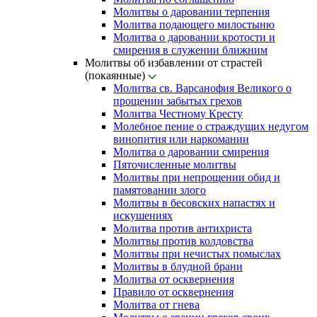
Молитвы о даровании терпения
Молитва подающего милостыню
Молитва о даровании кротости и
смирения в служении ближним
Молитвы об избавлении от страстей
(покаянные)
Молитва св. Варсанофия Великого о
прощении забытых грехов
Молитва Честному Кресту
Молебное пение о страждущих недугом
винопития или наркомании
Молитва о даровании смирения
Пяточисленные молитвы
Молитвы при непрощении обид и
памятовании злого
Молитвы в бесовских напастях и
искушениях
Молитва против антихриста
Молитвы против колдовства
Молитвы при нечистых помыслах
Молитвы в блудной брани
Молитва от осквернения
Правило от осквернения
Молитва от гнева