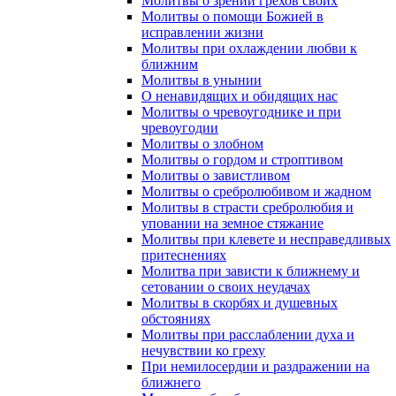
Молитвы о зрении грехов своих
Молитвы о помощи Божией в
исправлении жизни
Молитвы при охлаждении любви к
ближним
Молитвы в унынии
О ненавидящих и обидящих нас
Молитвы о чревоугоднике и при
чревоугодии
Молитвы о злобном
Молитвы о гордом и строптивом
Молитвы о завистливом
Молитвы о сребролюбивом и жадном
Молитвы в страсти сребролюбия и
уповании на земное стяжание
Молитвы при клевете и несправедливых
притеснениях
Молитва при зависти к ближнему и
сетовании о своих неудачах
Молитвы в скорбях и душевных
обстояниях
Молитвы при расслаблении духа и
нечувствии ко греху
При немилосердии и раздражении на
ближнего