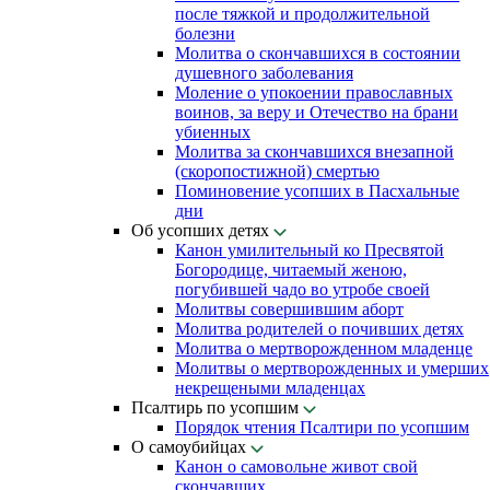
после тяжкой и продолжительной
болезни
Молитва о скончавшихся в состоянии
душевного заболевания
Моление о упокоении православных
воинов, за веру и Отечество на брани
убиенных
Молитва за скончавшихся внезапной
(скоропостижной) смертью
Поминовение усопших в Пасхальные
дни
Об усопших детях
Канон умилительный ко Пресвятой
Богородице, читаемый женою,
погубившей чадо во утробе своей
Молитвы совершившим аборт
Молитва родителей о почивших детях
Молитва о мертворожденном младенце
Молитвы о мертворожденных и умерших
некрещеными младенцах
Псалтирь по усопшим
Порядок чтения Псалтири по усопшим
О самоубийцах
Канон о самовольне живот свой
скончавших