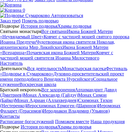
0
Авторизоваться
Заказ треб
Помочь подворью
Подворье
История подворья
Храмы подворья
Святыни монастыря
Все святыни
Икона Божией Матери
«Неувядаемый Цвет»
Ковчег с частицей мощей святого пророка
Иоанна Предтечи
Чудотворная икона святителя Николая,
архиепископа Мир Ликийских
Икона Божией Матери
«Всецарица»
Почаевская икона Божией Матери
Ковчег с
частицей мощей святителя Иоанна Милостивого
Настоятель
Деятельность
Вся деятельность
Монастырская пасека
Фестиваль
«Подворье в Сумароково»
Духовно-просветительский проект
имени преподобного Венедикта Нурсийского
Социальное
служение
Воскресная школа
Братский некрополь
Все захоронения
Архимандрит Давид
(Дмитриев)
Монах Александр (Гайдэу)
Монах Симон
(Байко)
Монах Адриан (Аллахвердиев)
Схимонах Тихон
(Нестеренко)
Иеросхимонах Ермоген (Шаринов)
Иеромонах
Филарет (Герасимов)
Иеродиакон Владимир (Ульянов)
Контакты
Расписание богослужений
Поможем вместе
Наша продукция
Подворье
История подворья
Храмы подворья