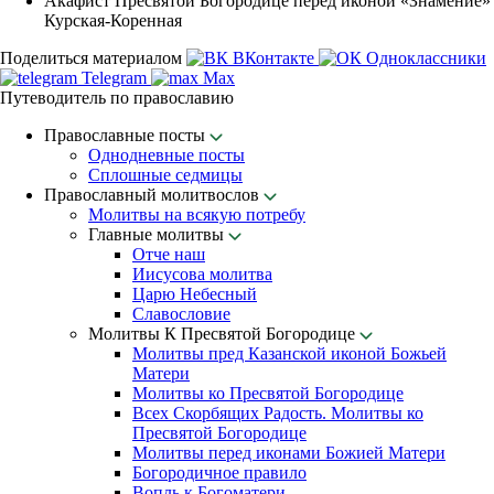
Акафист Пресвятой Богородице перед иконой «Знамение»
Курская-Коренная
Поделиться материалом
ВКонтакте
Одноклассники
Telegram
Max
Путеводитель по православию
Православные посты
Однодневные посты
Сплошные седмицы
Православный молитвослов
Молитвы на всякую потребу
Главные молитвы
Отче наш
Иисусова молитва
Царю Небесный
Славословие
Молитвы К Пресвятой Богородице
Молитвы пред Казанской иконой Божьей
Матери
Молитвы ко Пресвятой Богородице
Всех Скорбящих Радость. Молитвы ко
Пресвятой Богородице
Молитвы перед иконами Божией Матери
Богородичное правило
Вопль к Богоматери