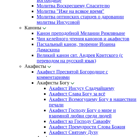
Богородице
Молитва Воскресшему Спасителю
Молитва "Иже на всякое время"
Молитва оптинских старцев о даровании
молитвы Иисусовой
Каноны
Канон преподобной Мелании Римляныне
Чин келейного чтения канонов и акафистов
Пасхальный канон, творение Иоанна
Дамаскина
Великий канон свт. Андрея Критского (с
переводом на русский язык)
Акафисты
Акафист Пресвятой Богородице с
комментариями
Акафисты Богу
Акафист Иисусу Сладчайшему
Акафист Слава Богу за всё
Акафист Всемогущему Богу в нашествии
печали
Акафист Господу Богу о мире и
взаимной любви среди людей
Акафист ко Господу Саваофу
Акафист Премудрости Слова Божия
Акафист Святому Духу