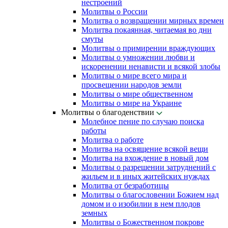
нестроений
Молитвы о России
Молитва о возвращении мирных времен
Молитва покаянная, читаемая во дни
смуты
Молитвы о примирении враждующих
Молитвы о умножении любви и
искоренении ненависти и всякой злобы
Молитвы о мире всего мира и
просвещении народов земли
Молитвы о мире общественном
Молитвы о мире на Украине
Молитвы о благоденствии
Молебное пение по случаю поиска
работы
Молитва о работе
Молитва на освящение всякой вещи
Молитва на вхождение в новый дом
Молитвы о разрешении затруднений с
жильем и в иных житейских нуждах
Молитва от безработицы
Молитвы о благословении Божием над
домом и о изобилии в нем плодов
земных
Молитвы о Божественном покрове