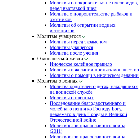
Молитвы о покровительстве пчеловодов,
перед выставкой пчел
Молитва о покровительстве рыбаков и
охотников
Молитвы об открытии водных
источников
Молитвы учащегося
Молитвы перед экзаменом
Молитвы учащегося
Молитва после учения
О монашеской жизни
Иноческое келейное правило
Молитвы в желании принять монашество
Молитвы о помощи в иноческом делании
Молитвы о воинах
Молитва родителей о детях, находящихся
на воинской службе
Молитвы о пленных
Последование благодарственнаго и
молебнаго пения ко Господу Богу,
певаемаго в день Победы в Великой
Отечественной войне
Молитвослов православного воина
(2011)
Молитвослов православного воина