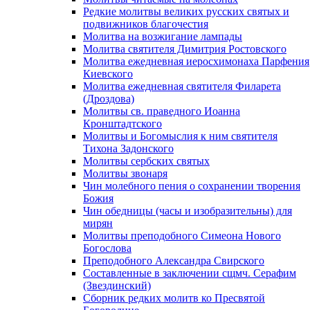
Редкие молитвы великих русских святых и
подвижников благочестия
Молитва на возжигание лампады
Молитва святителя Димитрия Ростовского
Молитва ежедневная иеросхимонаха Парфения
Киевского
Молитва ежедневная святителя Филарета
(Дроздова)
Молитвы св. праведного Иоанна
Кронштадтского
Молитвы и Богомыслия к ним святителя
Тихона Задонского
Молитвы сербских святых
Молитвы звонаря
Чин молебного пения о сохранении творения
Божия
Чин обедницы (часы и изобразительны) для
мирян
Молитвы преподобного Симеона Нового
Богослова
Преподобного Александра Свирского
Составленные в заключении сщмч. Серафим
(Звездинский)
Сборник редких молитв ко Пресвятой