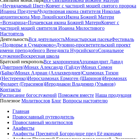
Святыни монастыря
Все святыни
Икона Божией Матери
«Неувядаемый Цвет»
Ковчег с частицей мощей святого пророка
Иоанна Предтечи
Чудотворная икона святителя Николая,
архиепископа Мир Ликийских
Икона Божией Матери
«Всецарица»
Почаевская икона Божией Матери
Ковчег с
частицей мощей святителя Иоанна Милостивого
Настоятель
Деятельность
Вся деятельность
Монастырская пасека
Фестиваль
«Подворье в Сумароково»
Духовно-просветительский проект
имени преподобного Венедикта Нурсийского
Социальное
служение
Воскресная школа
Братский некрополь
Все захоронения
Архимандрит Давид
(Дмитриев)
Монах Александр (Гайдэу)
Монах Симон
(Байко)
Монах Адриан (Аллахвердиев)
Схимонах Тихон
(Нестеренко)
Иеросхимонах Ермоген (Шаринов)
Иеромонах
Филарет (Герасимов)
Иеродиакон Владимир (Ульянов)
Контакты
Расписание богослужений
Поможем вместе
Наша продукция
Полезное
Молитвослов
Блог
Вопросы настоятелю
Главная
Православный путеводитель
Православный молитвослов
Акафисты
Акафисты Пресвятой Богородице пред Её иконами