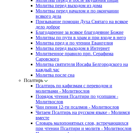
Молитвы перед и после вкушения пищи
Молитва перед выходом из дома
Молитвы перед началом и по окончании
всякого дела
Призывание помощи Духа Святаго на всякое
дело доброе
Благодарение за всякое благодеяние Божие
Молитвы по пути в храм и при входе в него
Молитва пред и по чтении Евангелия
Молитва перед выходом в Интернет
Молитвенное правило прп. Серафима
Саровского
Молитва святителя Иосафа Белгородского на
каждый час
Молитва после сна
Псалтирь
Псалтирь по кафизмам с переводом и
молитвами - Молитвослов
Порядок чтения Псалтири по усопшим -
Молитвослов
Чин пения 12-ти псалмов - Молитвослов
Читаем Псалтирь на русском языке - Молимся
вместе
Словарь малопонятных слов, встречающихся
при чтении Псалтири и молитв - Молитвослов