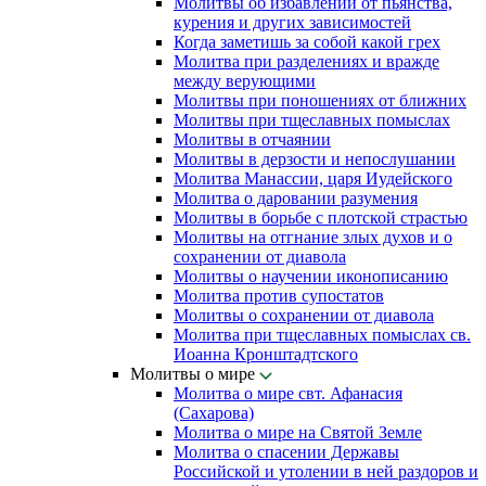
Молитвы об избавлении от пьянства,
курения и других зависимостей
Когда заметишь за собой какой грех
Молитва при разделениях и вражде
между верующими
Молитвы при поношениях от ближних
Молитвы при тщеславных помыслах
Молитвы в отчаянии
Молитвы в дерзости и непослушании
Молитва Манассии, царя Иудейского
Молитва о даровании разумения
Молитвы в борьбе с плотской страстью
Молитвы на отгнание злых духов и о
сохранении от диавола
Молитвы о научении иконописанию
Молитва против супостатов
Молитвы о сохранении от диавола
Молитва при тщеславных помыслах св.
Иоанна Кронштадтского
Молитвы о мире
Молитва о мире свт. Афанасия
(Сахарова)
Молитва о мире на Святой Земле
Молитва о спасении Державы
Российской и утолении в ней раздоров и