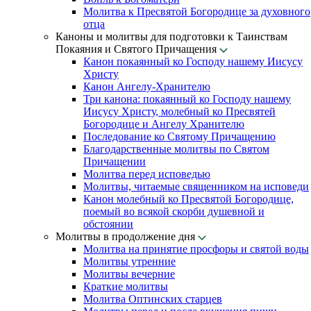
Молитва к Пресвятой Богородице за духовного
отца
Каноны и молитвы для подготовки к Таинствам
Покаяния и Святого Причащения
Канон покаянный ко Господу нашему Иисусу
Христу
Канон Ангелу-Хранителю
Три канона: покаянный ко Господу нашему
Иисусу Христу, молебный ко Пресвятей
Богородице и Ангелу Хранителю
Последование ко Святому Причащению
Благодарственные молитвы по Святом
Причащении
Молитва перед исповедью
Молитвы, читаемые священником на исповеди
Канон молебный ко Пресвятой Богородице,
поемый во всякой скорби душевной и
обстоянии
Молитвы в продолжение дня
Молитва на принятие просфоры и святой воды
Молитвы утренние
Молитвы вечерние
Краткие молитвы
Молитва Оптинских старцев