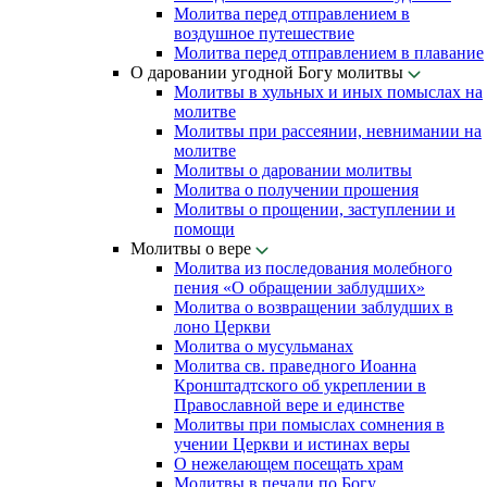
Молитва перед отправлением в
воздушное путешествие
Молитва перед отправлением в плавание
О даровании угодной Богу молитвы
Молитвы в хульных и иных помыслах на
молитве
Молитвы при рассеянии, невнимании на
молитве
Молитвы о даровании молитвы
Молитва о получении прошения
Молитвы о прощении, заступлении и
помощи
Молитвы о вере
Молитва из последования молебного
пения «О обращении заблудших»
Молитва о возвращении заблудших в
лоно Церкви
Молитва о мусульманах
Молитва св. праведного Иоанна
Кронштадтского об укреплении в
Православной вере и единстве
Молитвы при помыслах сомнения в
учении Церкви и истинах веры
О нежелающем посещать храм
Молитвы в печали по Богу