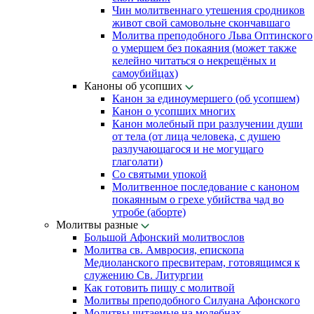
Чин молитвеннаго утешения сродников
живот свой самовольне скончавшаго
Молитва преподобного Льва Оптинского
о умершем без покаяния (может также
келейно читаться о некрещёных и
самоубийцах)
Каноны об усопших
Канон за единоумершего (об усопшем)
Канон о усопших многих
Канон молебный при разлучении души
от тела (от лица человека, с душею
разлучающагося и не могущаго
глаголати)
Со святыми упокой
Молитвенное последование с каноном
покаянным о грехе убийства чад во
утробе (аборте)
Молитвы разные
Большой Афонский молитвослов
Молитва св. Амвросия, епископа
Медиоланского пресвитерам, готовящимся к
служению Св. Литургии
Как готовить пищу с молитвой
Молитвы преподобного Силуана Афонского
Молитвы читаемые на молебнах