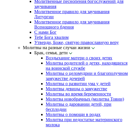
Молитвенные песнопения богослужений для
заучивания
Молитвенное правило для заучивания
Литургии
Молитвенное правило для заучивания
Всенощного бдения
С нами Бог
Тебе Бога хвалим
Утверди, Боже, святую православную веру
Молитвы на разные случаи жизни
Брак, семья, дети
Воздыхание матери о своих детях
Молитва родителей о детях, находящихся
на воинской службе
Молитвы о целомудрии и благополучном
замужестве дочерей
Молитвы о развитии ума у детей
Молитвы девицы о замужестве
Молитвы во время беременности
Молитва новобрачных (молитва Товии)
Молитвы о даровании детей, при
бесплодии
Молитвы о помощи в родах
Молитва при недостатке материнского
молока