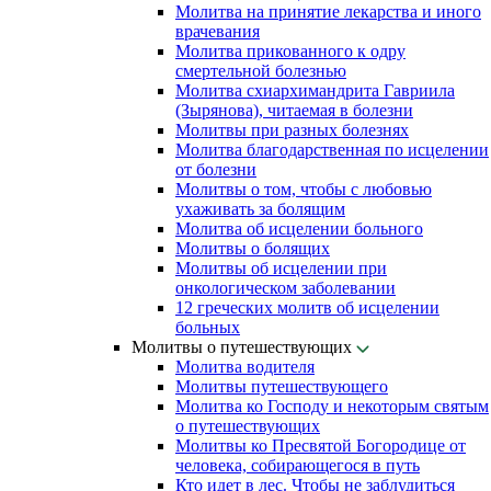
Молитва на принятие лекарства и иного
врачевания
Молитва прикованного к одру
смертельной болезнью
Молитва схиархимандрита Гавриила
(Зырянова), читаемая в болезни
Молитвы при разных болезнях
Молитва благодарственная по исцелении
от болезни
Молитвы о том, чтобы с любовью
ухаживать за болящим
Молитва об исцелении больного
Молитвы о болящих
Молитвы об исцелении при
онкологическом заболевании
12 греческих молитв об исцелении
больных
Молитвы о путешествующих
Молитва водителя
Молитвы путешествующего
Молитва ко Господу и некоторым святым
о путешествующих
Молитвы ко Пресвятой Богородице от
человека, собирающегося в путь
Кто идет в лес. Чтобы не заблудиться