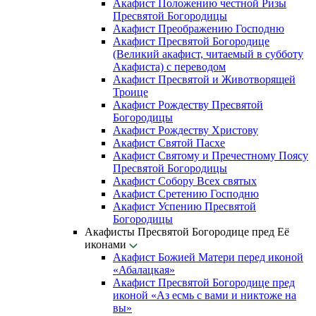
Акафист Положению честной Ризы
Пресвятой Богородицы
Акафист Преображению Господню
Акафист Пресвятой Богородице
(Великий акафист, читаемый в субботу
Акафиста) с переводом
Акафист Пресвятой и Животворящей
Троице
Акафист Рождеству Пресвятой
Богородицы
Акафист Рождеству Христову
Акафист Святой Пасхе
Акафист Святому и Пречестному Поясу
Пресвятой Богородицы
Акафист Собору Всех святых
Акафист Сретению Господню
Акафист Успению Пресвятой
Богородицы
Акафисты Пресвятой Богородице пред Её
иконами
Акафист Божией Матери перед иконой
«Абалацкая»
Акафист Пресвятой Богородице пред
иконой «Аз есмь с вами и никтоже на
вы»