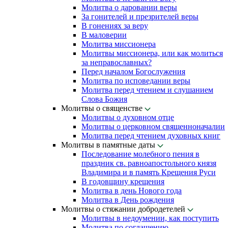
Молитва о даровании веры
За гонителей и презрителей веры
В гонениях за веру
В маловерии
Молитва миссионера
Молитвы миссионера, или как молиться
за неправославных?
Перед началом Богослужения
Молитва по исповедании веры
Молитва перед чтением и слушанием
Слова Божия
Молитвы о священстве
Молитвы о духовном отце
Молитвы о церковном священноначалии
Молитва перед чтением духовных книг
Молитвы в памятные даты
Последование молебного пения в
праздник св. равноапостольного князя
Владимира и в память Крещения Руси
В годовщину крещения
Молитва в день Нового года
Молитва в День рождения
Молитвы о стяжании добродетелей
Молитвы в недоумении, как поступить
Молитва по соглашению