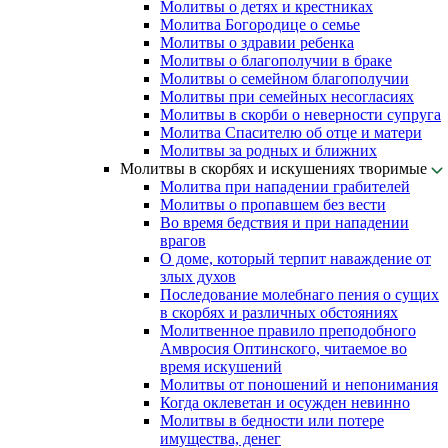
Молитвы о детях и крестниках
Молитва Богородице о семье
Молитвы о здравии ребенка
Молитвы о благополучии в браке
Молитвы о семейном благополучии
Молитвы при семейных несогласиях
Молитвы в скорби о неверности супруга
Молитва Спасителю об отце и матери
Молитвы за родных и ближних
Молитвы в скорбях и искушениях творимые
Молитва при нападении грабителей
Молитвы о пропавшем без вести
Во время бедствия и при нападении
врагов
О доме, который терпит наваждение от
злых духов
Последование молебнаго пения о сущих
в скорбях и различных обстояниях
Молитвенное правило преподобного
Амвросия Оптинского, читаемое во
время искушений
Молитвы от поношений и непонимания
Когда оклеветан и осужден невинно
Молитвы в бедности или потере
имущества, денег