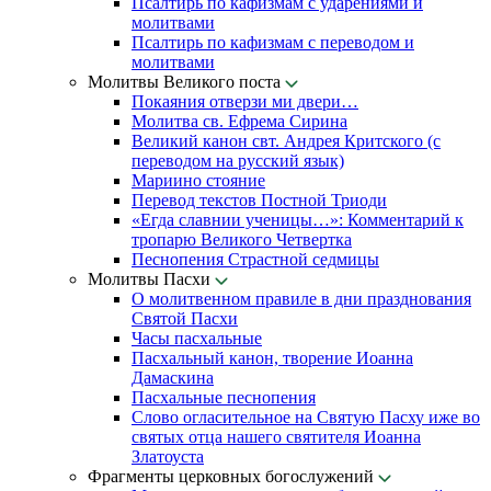
Псалтирь по кафизмам с ударениями и
молитвами
Псалтирь по кафизмам с переводом и
молитвами
Молитвы Великого поста
Покаяния отверзи ми двери…
Молитва св. Ефрема Сирина
Великий канон свт. Андрея Критского (с
переводом на русский язык)
Мариино стояние
Перевод текстов Постной Триоди
«Егда славнии ученицы…»: Комментарий к
тропарю Великого Четвертка
Песнопения Страстной седмицы
Молитвы Пасхи
О молитвенном правиле в дни празднования
Святой Пасхи
Часы пасхальные
Пасхальный канон, творение Иоанна
Дамаскина
Пасхальные песнопения
Слово огласительное на Святую Пасху иже во
святых отца нашего святителя Иоанна
Златоуста
Фрагменты церковных богослужений