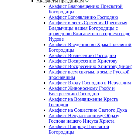
Акафисты праздникам
Акафист Благовещению Пресвятой
Богородицы
Акафист Богоявлению Господню
Акафист в честь Сретения Пресвятыя
Владычицы нашея Богородицы с
праведною Елисаветою в горнем граде
Иудове
Акафист Введению во Храм Пресвятой
Богородицы
Акафист Вознесению Господню
Акафист Воскресению Христову
Акафист Воскресению Христову (иной)
Акафист всем святым, в земле Русской
просиявшим
Акафист Входу Господню в Иерусалим
Акафист Живоносному Гробу и
Воскресению Господню
Акафист на Воздвижение Креста
Господня
Акафист на Сошествие Святого Духа
Акафист Нерукотворному Образу
Господа нашего Иисуса Христа
Акафист Покрову Пресвятой
Богородицы