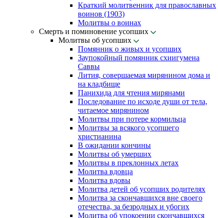
Краткий молитвенник для православных
воинов (1903)
Молитвы о воинах
Смерть и поминовение усопших
Молитвы об усопших
Помянник о живых и усопших
Заупокойный помянник схиигумена
Саввы
Лития, совершаемая мирянином дома и
на кладбище
Панихида для чтения мирянами
Последование по исходе души от тела,
читаемое мирянином
Молитвы при потере кормильца
Молитвы за всякого усопшего
христианина
В ожидании кончины
Молитвы об умерших
Молитвы в преклонных летах
Молитва вдовца
Молитва вдовы
Молитва детей об усопших родителях
Молитва за скончавшихся вне своего
отечества, за безродных и убогих
Молитва об упокоении скончавшихся