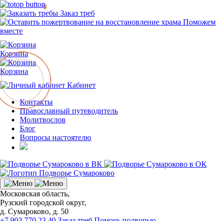
0
Заказ треб
Поможем
вместе
Корзина
Корзина
Кабинет
Контакты
Православный путеводитель
Молитвослов
Блог
Вопросы настоятелю
Московская область,
Рузский городской округ,
д. Сумароково, д. 50
+7 903 770 23 40
Заказ треб
Помочь подворью