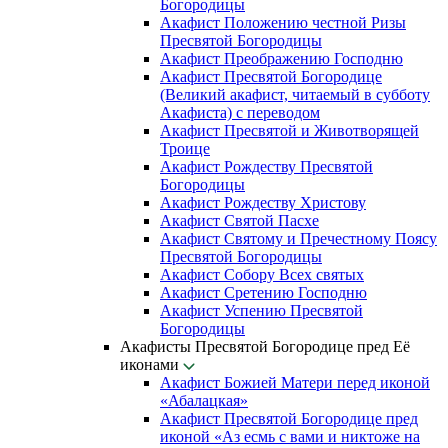
Богородицы
Акафист Положению честной Ризы
Пресвятой Богородицы
Акафист Преображению Господню
Акафист Пресвятой Богородице
(Великий акафист, читаемый в субботу
Акафиста) с переводом
Акафист Пресвятой и Животворящей
Троице
Акафист Рождеству Пресвятой
Богородицы
Акафист Рождеству Христову
Акафист Святой Пасхе
Акафист Святому и Пречестному Поясу
Пресвятой Богородицы
Акафист Собору Всех святых
Акафист Сретению Господню
Акафист Успению Пресвятой
Богородицы
Акафисты Пресвятой Богородице пред Её
иконами
Акафист Божией Матери перед иконой
«Абалацкая»
Акафист Пресвятой Богородице пред
иконой «Аз есмь с вами и никтоже на