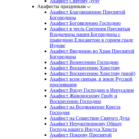
Акафист Святому Духу
Акафисты праздникам
Акафист Благовещению Пресвятой
Богородицы
Акафист Богоявлению Господню
Акафист в честь Сретения Пресвятыя
Владычицы нашея Богородицы с
праведною Елисаветою в горнем граде
Иудове
Акафист Введению во Храм Пресвятой
Богородицы
Акафист Вознесению Господню
Акафист Воскресению Христову
Акафист Воскресению Христову (иной)
Акафист всем святым, в земле Русской
просиявшим
Акафист Входу Господню в Иерусалим
Акафист Живоносному Гробу и
Воскресению Господню
Акафист на Воздвижение Креста
Господня
Акафист на Сошествие Святого Духа
Акафист Нерукотворному Образу
Господа нашего Иисуса Христа
Акафист Покрову Пресвятой