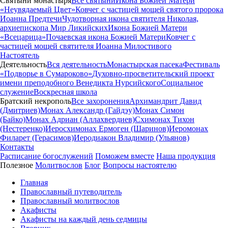
Святыни монастыря
Все святыни
Икона Божией Матери
«Неувядаемый Цвет»
Ковчег с частицей мощей святого пророка
Иоанна Предтечи
Чудотворная икона святителя Николая,
архиепископа Мир Ликийских
Икона Божией Матери
«Всецарица»
Почаевская икона Божией Матери
Ковчег с
частицей мощей святителя Иоанна Милостивого
Настоятель
Деятельность
Вся деятельность
Монастырская пасека
Фестиваль
«Подворье в Сумароково»
Духовно-просветительский проект
имени преподобного Венедикта Нурсийского
Социальное
служение
Воскресная школа
Братский некрополь
Все захоронения
Архимандрит Давид
(Дмитриев)
Монах Александр (Гайдэу)
Монах Симон
(Байко)
Монах Адриан (Аллахвердиев)
Схимонах Тихон
(Нестеренко)
Иеросхимонах Ермоген (Шаринов)
Иеромонах
Филарет (Герасимов)
Иеродиакон Владимир (Ульянов)
Контакты
Расписание богослужений
Поможем вместе
Наша продукция
Полезное
Молитвослов
Блог
Вопросы настоятелю
Главная
Православный путеводитель
Православный молитвослов
Акафисты
Акафисты на каждый день седмицы