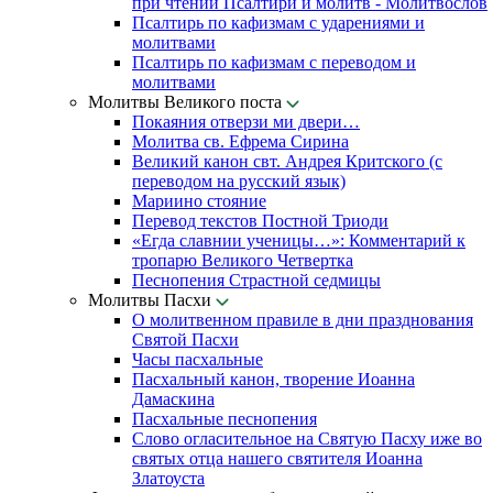
при чтении Псалтири и молитв - Молитвослов
Псалтирь по кафизмам с ударениями и
молитвами
Псалтирь по кафизмам с переводом и
молитвами
Молитвы Великого поста
Покаяния отверзи ми двери…
Молитва св. Ефрема Сирина
Великий канон свт. Андрея Критского (с
переводом на русский язык)
Мариино стояние
Перевод текстов Постной Триоди
«Егда славнии ученицы…»: Комментарий к
тропарю Великого Четвертка
Песнопения Страстной седмицы
Молитвы Пасхи
О молитвенном правиле в дни празднования
Святой Пасхи
Часы пасхальные
Пасхальный канон, творение Иоанна
Дамаскина
Пасхальные песнопения
Слово огласительное на Святую Пасху иже во
святых отца нашего святителя Иоанна
Златоуста