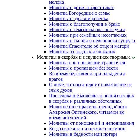
молока
Молитвы о детях и крестниках
Молитва Богородице о семье
Молитвы о здравии ребенка
Молитвы о благополучии в браке
Молитвы о семейном благополучии
Молитвы при семейных несогласиях
Молитвы в скорби о неверности супруга
Молитва Спасителю об отце и матери
Молитвы за родных и ближних
Молитвы в скорбях и искушениях творимые
Молитва при нападении грабителей
Молитвы о пропавшем без вести
Во время бедствия и при нападении
врагов
О доме, который терпит наваждение от
злых духов
Последование молебнаго пения о сущих
в скорбях и различных обстояниях
Молитвенное правило преподобного
Амвросия Оптинского, читаемое во
время искушений
Молитвы от поношений и непонимания
Когда оклеветан и осужден невинно
Молитвы в бедности или потере