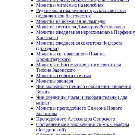
Молитвы читаемые на молебнах
Редкие молитвы великих русских святых и
подвижников благочестия
Молитва на возжигание лампады
Молитва святителя Димитрия Ростовского
Молитва ежедневная иеросхимонаха Парфения
Киевского
Молитва ежедневная святителя Филарета
(Дроздова)
Молитвы св. праведного Иоанна
Кронштадтского
Молитвы и Богомыслия к ним святителя
Тихона Задонского
Молитвы сербских святых
Молитвы звонаря
Чин молебного пения о сохранении творения
Божия
Чин обедницы (часы и изобразительны) для
мирян
Молитвы преподобного Симеона Нового
Богослова
Преподобного Александра Свирского
Составленные в заключении сщмч. Серафим
(Звездинский)