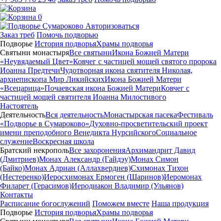
0
Авторизоваться
Заказ треб
Помочь подворью
Подворье
История подворья
Храмы подворья
Святыни монастыря
Все святыни
Икона Божией Матери
«Неувядаемый Цвет»
Ковчег с частицей мощей святого пророка
Иоанна Предтечи
Чудотворная икона святителя Николая,
архиепископа Мир Ликийских
Икона Божией Матери
«Всецарица»
Почаевская икона Божией Матери
Ковчег с
частицей мощей святителя Иоанна Милостивого
Настоятель
Деятельность
Вся деятельность
Монастырская пасека
Фестиваль
«Подворье в Сумароково»
Духовно-просветительский проект
имени преподобного Венедикта Нурсийского
Социальное
служение
Воскресная школа
Братский некрополь
Все захоронения
Архимандрит Давид
(Дмитриев)
Монах Александр (Гайдэу)
Монах Симон
(Байко)
Монах Адриан (Аллахвердиев)
Схимонах Тихон
(Нестеренко)
Иеросхимонах Ермоген (Шаринов)
Иеромонах
Филарет (Герасимов)
Иеродиакон Владимир (Ульянов)
Контакты
Расписание богослужений
Поможем вместе
Наша продукция
Подворье
История подворья
Храмы подворья