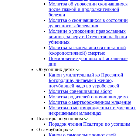
Молитва об упокоении скончавшихся
после тяжкой и продолжительной
болезни
Молитва о скончавшихся в состоянии
душевного заболевания
Моление о упокоении православных
воинов, за веру и Отечество на брани
убиенных
Молитва за скончавшихся внезапной
(скоропостижной) смертью
Поминовение усопших в Пасхальные
дни
Об усопших детях
Канон умилительный ко Пресвятой
Богородице, читаемый женою,
погубившей чадо во утробе своей
Молитвы совершившим аборт
Молитва родителей о почивших детях
Молитва о мертворожденном младенце
Молитвы о мертворожденных и умерших
некрещеными младенцах
Псалтирь по усопшим
Порядок чтения Псалтири по усопшим
О самоубийцах
Канон о самовольне живот свой