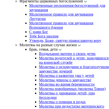
Фрагменты церковных богослужений
Молитвенные песнопения богослужений для
заучивания
Молитвенное правило для заучивания
Литургии
Молитвенное правило для заучивания
Всенощного бдения
С нами Бог
Тебе Бога хвалим
Утверди, Боже, святую православную веру
Молитвы на разные случаи жизни
Брак, семья, дети
Воздыхание матери о своих детях
Молитва родителей о детях, находящихся
на воинской службе
Молитвы о целомудрии и благополучном
замужестве дочерей
Молитвы о развитии ума у детей
Молитвы девицы о замужестве
Молитвы во время беременности
Молитва новобрачных (молитва Товии)
Молитвы о даровании детей, при
бесплодии
Молитвы о помощи в родах
Молитва при недостатке материнского