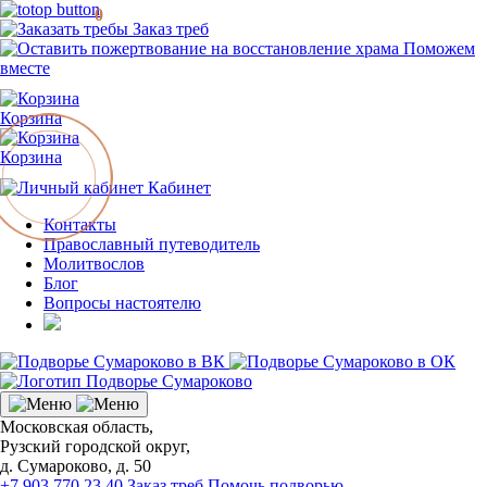
0
Заказ треб
Поможем
вместе
Корзина
Корзина
Кабинет
Контакты
Православный путеводитель
Молитвослов
Блог
Вопросы настоятелю
Московская область,
Рузский городской округ,
д. Сумароково, д. 50
+7 903 770 23 40
Заказ треб
Помочь подворью