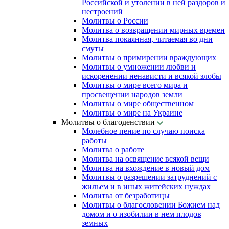
Российской и утолении в ней раздоров и
нестроений
Молитвы о России
Молитва о возвращении мирных времен
Молитва покаянная, читаемая во дни
смуты
Молитвы о примирении враждующих
Молитвы о умножении любви и
искоренении ненависти и всякой злобы
Молитвы о мире всего мира и
просвещении народов земли
Молитвы о мире общественном
Молитвы о мире на Украине
Молитвы о благоденствии
Молебное пение по случаю поиска
работы
Молитва о работе
Молитва на освящение всякой вещи
Молитва на вхождение в новый дом
Молитвы о разрешении затруднений с
жильем и в иных житейских нуждах
Молитва от безработицы
Молитвы о благословении Божием над
домом и о изобилии в нем плодов
земных