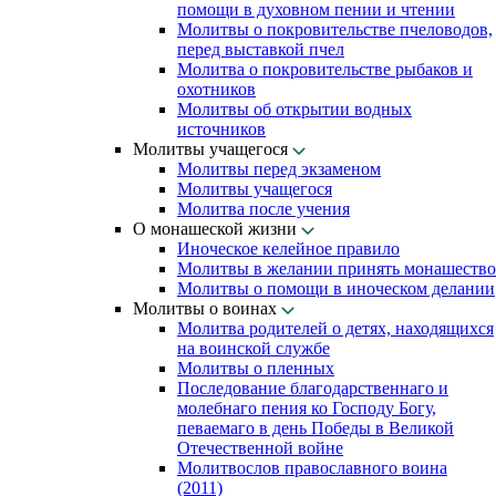
помощи в духовном пении и чтении
Молитвы о покровительстве пчеловодов,
перед выставкой пчел
Молитва о покровительстве рыбаков и
охотников
Молитвы об открытии водных
источников
Молитвы учащегося
Молитвы перед экзаменом
Молитвы учащегося
Молитва после учения
О монашеской жизни
Иноческое келейное правило
Молитвы в желании принять монашество
Молитвы о помощи в иноческом делании
Молитвы о воинах
Молитва родителей о детях, находящихся
на воинской службе
Молитвы о пленных
Последование благодарственнаго и
молебнаго пения ко Господу Богу,
певаемаго в день Победы в Великой
Отечественной войне
Молитвослов православного воина
(2011)