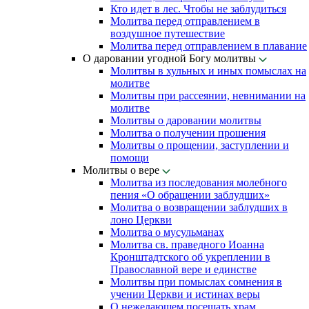
Кто идет в лес. Чтобы не заблудиться
Молитва перед отправлением в
воздушное путешествие
Молитва перед отправлением в плавание
О даровании угодной Богу молитвы
Молитвы в хульных и иных помыслах на
молитве
Молитвы при рассеянии, невнимании на
молитве
Молитвы о даровании молитвы
Молитва о получении прошения
Молитвы о прощении, заступлении и
помощи
Молитвы о вере
Молитва из последования молебного
пения «О обращении заблудших»
Молитва о возвращении заблудших в
лоно Церкви
Молитва о мусульманах
Молитва св. праведного Иоанна
Кронштадтского об укреплении в
Православной вере и единстве
Молитвы при помыслах сомнения в
учении Церкви и истинах веры
О нежелающем посещать храм