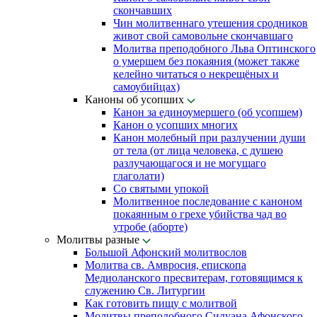
скончавших
Чин молитвеннаго утешения сродников
живот свой самовольне скончавшаго
Молитва преподобного Льва Оптинского
о умершем без покаяния (может также
келейно читаться о некрещёных и
самоубийцах)
Каноны об усопших
Канон за единоумершего (об усопшем)
Канон о усопших многих
Канон молебный при разлучении души
от тела (от лица человека, с душею
разлучающагося и не могущаго
глаголати)
Со святыми упокой
Молитвенное последование с каноном
покаянным о грехе убийства чад во
утробе (аборте)
Молитвы разные
Большой Афонский молитвослов
Молитва св. Амвросия, епископа
Медиоланского пресвитерам, готовящимся к
служению Св. Литургии
Как готовить пищу с молитвой
Молитвы преподобного Силуана Афонского