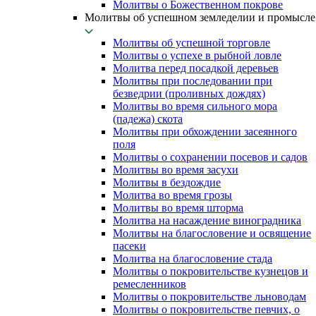
Молитвы о Божественном покрове
Молитвы об успешном земледелии и промысле
Молитвы об успешной торговле
Молитвы о успехе в рыбной ловле
Молитва перед посадкой деревьев
Молитвы при последовании при
безведрии (проливных дождях)
Молитвы во время сильного мора
(падежа) скота
Молитвы при обхождении засеянного
поля
Молитвы о сохранении посевов и садов
Молитвы во время засухи
Молитвы в бездождие
Молитва во время грозы
Молитвы во время шторма
Молитва на насаждение виноградника
Молитвы на благословение и освящение
пасеки
Молитва на благословение стада
Молитвы о покровительстве кузнецов и
ремесленников
Молитвы о покровительстве льноводам
Молитвы о покровительстве певчих, о