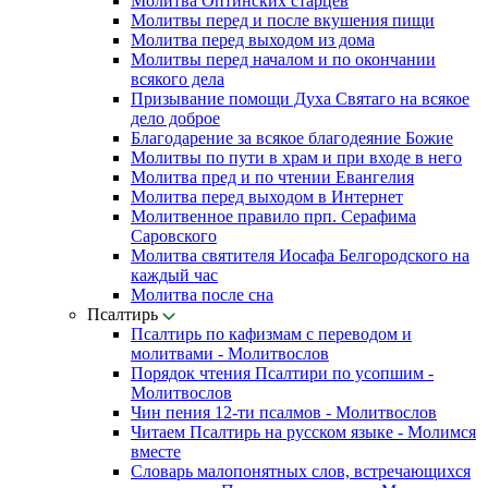
Молитва Оптинских старцев
Молитвы перед и после вкушения пищи
Молитва перед выходом из дома
Молитвы перед началом и по окончании
всякого дела
Призывание помощи Духа Святаго на всякое
дело доброе
Благодарение за всякое благодеяние Божие
Молитвы по пути в храм и при входе в него
Молитва пред и по чтении Евангелия
Молитва перед выходом в Интернет
Молитвенное правило прп. Серафима
Саровского
Молитва святителя Иосафа Белгородского на
каждый час
Молитва после сна
Псалтирь
Псалтирь по кафизмам с переводом и
молитвами - Молитвослов
Порядок чтения Псалтири по усопшим -
Молитвослов
Чин пения 12-ти псалмов - Молитвослов
Читаем Псалтирь на русском языке - Молимся
вместе
Словарь малопонятных слов, встречающихся