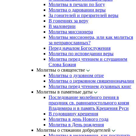
Молитвы в печали по Богу
Молитва о даровании веры
За гонителей и презрителей веры
В гонениях за веру
В маловерии
Молитва миссионера
Молитвы миссионера, или как молиться
за неправославных?
Перед началом Богослужения
Молитва по исповедании веры
Молитва перед чтением и слушанием
Слова Божия
Молитвы о священстве
Молитвы о духовном отце
Молитвы о церковном священноначалии
Молитва перед чтением духовных книг
Молитвы в памятные даты
Последование молебного пения в
праздник св. равноапостольного князя
Владимира и в память Крещения Руси
В годовщину крещения
Молитва в день Нового года
Молитва в День рождения
Молитвы о стяжании добродетелей
Молитвы в недоумении, как поступить