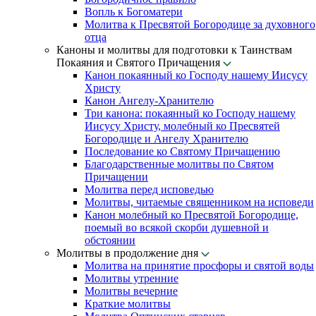
Вопль к Богоматери
Молитва к Пресвятой Богородице за духовного
отца
Каноны и молитвы для подготовки к Таинствам
Покаяния и Святого Причащения
Канон покаянный ко Господу нашему Иисусу
Христу
Канон Ангелу-Хранителю
Три канона: покаянный ко Господу нашему
Иисусу Христу, молебный ко Пресвятей
Богородице и Ангелу Хранителю
Последование ко Святому Причащению
Благодарственные молитвы по Святом
Причащении
Молитва перед исповедью
Молитвы, читаемые священником на исповеди
Канон молебный ко Пресвятой Богородице,
поемый во всякой скорби душевной и
обстоянии
Молитвы в продолжение дня
Молитва на принятие просфоры и святой воды
Молитвы утренние
Молитвы вечерние
Краткие молитвы