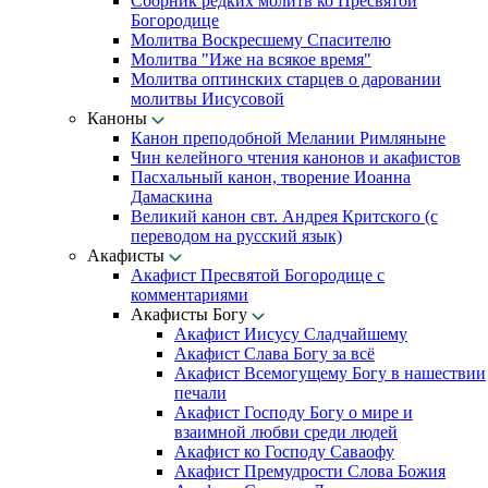
Сборник редких молитв ко Пресвятой
Богородице
Молитва Воскресшему Спасителю
Молитва "Иже на всякое время"
Молитва оптинских старцев о даровании
молитвы Иисусовой
Каноны
Канон преподобной Мелании Римляныне
Чин келейного чтения канонов и акафистов
Пасхальный канон, творение Иоанна
Дамаскина
Великий канон свт. Андрея Критского (с
переводом на русский язык)
Акафисты
Акафист Пресвятой Богородице с
комментариями
Акафисты Богу
Акафист Иисусу Сладчайшему
Акафист Слава Богу за всё
Акафист Всемогущему Богу в нашествии
печали
Акафист Господу Богу о мире и
взаимной любви среди людей
Акафист ко Господу Саваофу
Акафист Премудрости Слова Божия