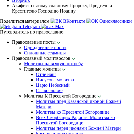
Вторник
Акафист святому славному Пророку, Предтече и
Крестителю Господню Иоанну
Поделиться материалом
ВКонтакте
Одноклассники
Telegram
Max
Путеводитель по православию
Православные посты
Однодневные посты
Сплошные седмицы
Православный молитвослов
Молитвы на всякую потребу
Главные молитвы
Отче наш
Иисусова молитва
Царю Небесный
Славословие
Молитвы К Пресвятой Богородице
Молитвы пред Казанской иконой Божьей
Матери
Молитвы ко Пресвятой Богородице
Всех Скорбящих Радость. Молитвы ко
Пресвятой Богородице
Молитвы перед иконами Божией Матери
Богородичное правило