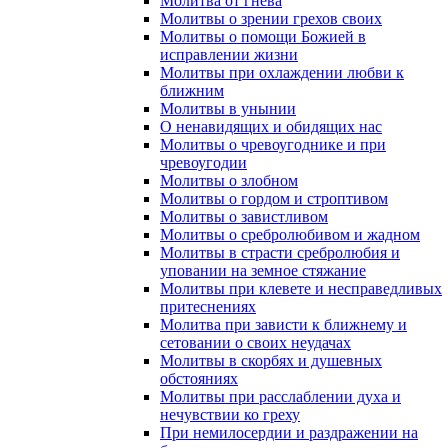
Молитва от гнева
Молитвы о зрении грехов своих
Молитвы о помощи Божией в
исправлении жизни
Молитвы при охлаждении любви к
ближним
Молитвы в унынии
О ненавидящих и обидящих нас
Молитвы о чревоугоднике и при
чревоугодии
Молитвы о злобном
Молитвы о гордом и строптивом
Молитвы о завистливом
Молитвы о сребролюбивом и жадном
Молитвы в страсти сребролюбия и
уповании на земное стяжание
Молитвы при клевете и несправедливых
притеснениях
Молитва при зависти к ближнему и
сетовании о своих неудачах
Молитвы в скорбях и душевных
обстояниях
Молитвы при расслаблении духа и
нечувствии ко греху
При немилосердии и раздражении на