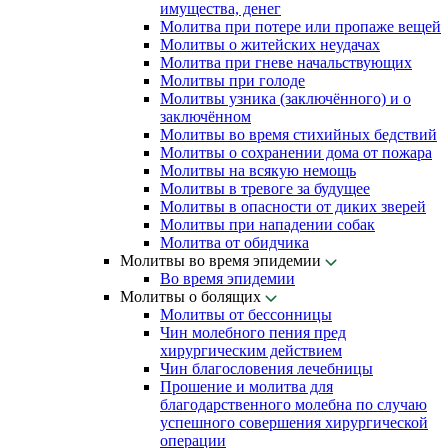
имущества, денег
Молитва при потере или пропаже вещей
Молитвы о житейских неудачах
Молитва при гневе начальствующих
Молитвы при голоде
Молитвы узника (заключённого) и о
заключённом
Молитвы во время стихийных бедствий
Молитвы о сохранении дома от пожара
Молитвы на всякую немощь
Молитвы в тревоге за будущее
Молитвы в опасности от диких зверей
Молитвы при нападении собак
Молитва от обидчика
Молитвы во время эпидемии
Во время эпидемии
Молитвы о болящих
Молитвы от бессонницы
Чин молебного пения пред
хирургическим действием
Чин благословения лечебницы
Прошение и молитва для
благодарственного молебна по случаю
успешного совершения хирургической
операции