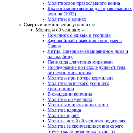
Молитвослов православного воина
Краткий молитвенник для православных
воинов (1903)
Молитвы о воинах
Смерть и поминовение усопших
Молитвы об усопших
Помянник о живых и усопших
Заупокойный помянник схиигумена
Саввы
Лития, совершаемая мирянином дома и
на кладбище
Панихида для чтения мирянами
Последование по исходе души от тела,
читаемое мирянином
Молитвы при потере кормильца
Молитвы за всякого усопшего
христианина
В ожидании кончины
Молитвы об умерших
Молитвы в преклонных летах
Молитва вдовца
Молитва вдовы
Молитва детей об усопших родителях
Молитва за скончавшихся вне своего
отечества, за безродных и убогих