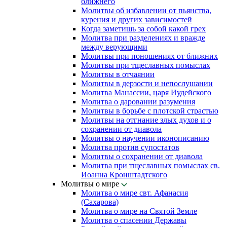
ближнего
Молитвы об избавлении от пьянства,
курения и других зависимостей
Когда заметишь за собой какой грех
Молитва при разделениях и вражде
между верующими
Молитвы при поношениях от ближних
Молитвы при тщеславных помыслах
Молитвы в отчаянии
Молитвы в дерзости и непослушании
Молитва Манассии, царя Иудейского
Молитва о даровании разумения
Молитвы в борьбе с плотской страстью
Молитвы на отгнание злых духов и о
сохранении от диавола
Молитвы о научении иконописанию
Молитва против супостатов
Молитвы о сохранении от диавола
Молитва при тщеславных помыслах св.
Иоанна Кронштадтского
Молитвы о мире
Молитва о мире свт. Афанасия
(Сахарова)
Молитва о мире на Святой Земле
Молитва о спасении Державы