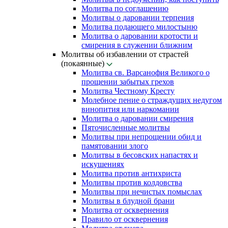
Молитва по соглашению
Молитвы о даровании терпения
Молитва подающего милостыню
Молитва о даровании кротости и
смирения в служении ближним
Молитвы об избавлении от страстей
(покаянные)
Молитва св. Варсанофия Великого о
прощении забытых грехов
Молитва Честному Кресту
Молебное пение о страждущих недугом
винопития или наркомании
Молитва о даровании смирения
Пяточисленные молитвы
Молитвы при непрощении обид и
памятовании злого
Молитвы в бесовских напастях и
искушениях
Молитва против антихриста
Молитвы против колдовства
Молитвы при нечистых помыслах
Молитвы в блудной брани
Молитва от осквернения
Правило от осквернения