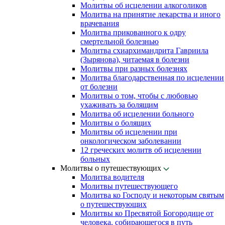
Молитвы об исцелении алкоголиков
Молитва на принятие лекарства и иного
врачевания
Молитва прикованного к одру
смертельной болезнью
Молитва схиархимандрита Гавриила
(Зырянова), читаемая в болезни
Молитвы при разных болезнях
Молитва благодарственная по исцелении
от болезни
Молитвы о том, чтобы с любовью
ухаживать за болящим
Молитва об исцелении больного
Молитвы о болящих
Молитвы об исцелении при
онкологическом заболевании
12 греческих молитв об исцелении
больных
Молитвы о путешествующих
Молитва водителя
Молитвы путешествующего
Молитва ко Господу и некоторым святым
о путешествующих
Молитвы ко Пресвятой Богородице от
человека, собирающегося в путь