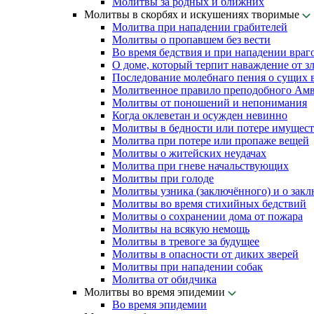
Молитвы за родных и ближних
Молитвы в скорбях и искушениях творимые
Молитва при нападении грабителей
Молитвы о пропавшем без вести
Во время бедствия и при нападении враг
О доме, который терпит наваждение от з
Последование молебнаго пения о сущих в
Молитвенное правило преподобного Амв
Молитвы от поношений и непонимания
Когда оклеветан и осужден невинно
Молитвы в бедности или потере имущест
Молитва при потере или пропаже вещей
Молитвы о житейских неудачах
Молитва при гневе начальствующих
Молитвы при голоде
Молитвы узника (заключённого) и о зак
Молитвы во время стихийных бедствий
Молитвы о сохранении дома от пожара
Молитвы на всякую немощь
Молитвы в тревоге за будущее
Молитвы в опасности от диких зверей
Молитвы при нападении собак
Молитва от обидчика
Молитвы во время эпидемии
Во время эпидемии