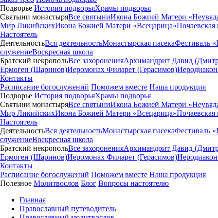
Подворье
История подворья
Храмы подворья
Святыни монастыря
Все святыни
Икона Божией Матери «Неувяд
Мир Ликийских
Икона Божией Матери «Всецарица»
Почаевская
Настоятель
Деятельность
Вся деятельность
Монастырская пасека
Фестиваль «
служение
Воскресная школа
Братский некрополь
Все захоронения
Архимандрит Давид (Дмитр
Ермоген (Шаринов)
Иеромонах Филарет (Герасимов)
Иеродиакон
Контакты
Расписание богослужений
Поможем вместе
Наша продукция
Подворье
История подворья
Храмы подворья
Святыни монастыря
Все святыни
Икона Божией Матери «Неувяд
Мир Ликийских
Икона Божией Матери «Всецарица»
Почаевская
Настоятель
Деятельность
Вся деятельность
Монастырская пасека
Фестиваль «
служение
Воскресная школа
Братский некрополь
Все захоронения
Архимандрит Давид (Дмитр
Ермоген (Шаринов)
Иеромонах Филарет (Герасимов)
Иеродиакон
Контакты
Расписание богослужений
Поможем вместе
Наша продукция
Полезное
Молитвослов
Блог
Вопросы настоятелю
Главная
Православный путеводитель
Православный молитвослов