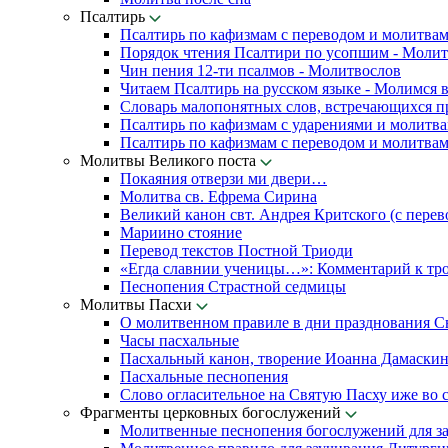
Псалтирь
Псалтирь по кафизмам с переводом и молитва
Порядок чтения Псалтири по усопшим - Моли
Чин пения 12-ти псалмов - Молитвослов
Читаем Псалтирь на русском языке - Молимся 
Словарь малопонятных слов, встречающихся п
Псалтирь по кафизмам с ударениями и молитв
Псалтирь по кафизмам с переводом и молитва
Молитвы Великого поста
Покаяния отверзи ми двери…
Молитва св. Ефрема Сирина
Великий канон свт. Андрея Критского (с перев
Мариино стояние
Перевод текстов Постной Триоди
«Егда славнии ученицы…»: Комментарий к тр
Песнопения Страстной седмицы
Молитвы Пасхи
О молитвенном правиле в дни празднования С
Часы пасхальные
Пасхальный канон, творение Иоанна Дамаски
Пасхальные песнопения
Слово огласительное на Святую Пасху иже во с
Фрагменты церковных богослужений
Молитвенные песнопения богослужений для з