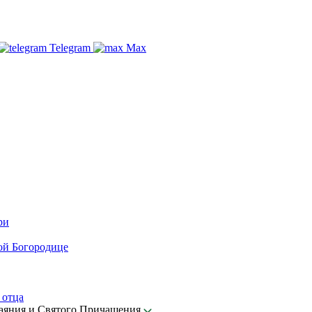
Telegram
Max
ри
ой Богородице
 отца
каяния и Святого Причащения