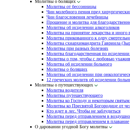
Молитвы о болящих
Молитвы от бессонницы
Чин молебного пения пред хирургически
Чин благословения лечебницы
Прошение и молитва для благодарственн
Молитвы об исцелении алкоголиков
Молитва на принятие лекарства и иного 
Молитва прикованного к одру смертельн
Молитва схиархимандрита Гавриила (Зыря
Молитвы при разных болезнях
Молитва благодарственная по исцелении
Молитвы о том, чтобы с любовью ухажив
Молитва об исцелении больного
Молитвы о болящих
Молитвы об исцелении при онкологичес
12 греческих молитв об исцелении боль
Молитвы о путешествующих
Молитва водителя
Молитвы путешествующего
Молитва ко Господу и некоторым святы
Молитвы ко Пресвятой Богородице от чел
Кто идет в лес. Чтобы не заблудиться
Молитва перед отправлением в воздушно
Молитва перед отправлением в плавание
О даровании угодной Богу молитвы