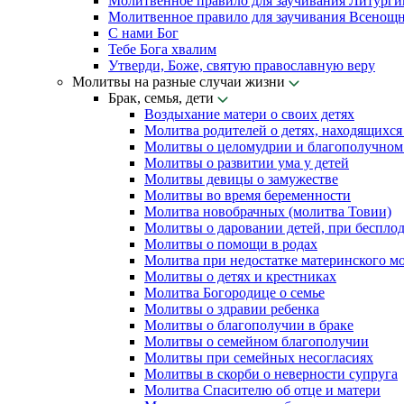
Молитвенное правило для заучивания Литурги
Молитвенное правило для заучивания Всенощн
С нами Бог
Тебе Бога хвалим
Утверди, Боже, святую православную веру
Молитвы на разные случаи жизни
Брак, семья, дети
Воздыхание матери о своих детях
Молитва родителей о детях, находящихся
Молитвы о целомудрии и благополучном 
Молитвы о развитии ума у детей
Молитвы девицы о замужестве
Молитвы во время беременности
Молитва новобрачных (молитва Товии)
Молитвы о даровании детей, при беспло
Молитвы о помощи в родах
Молитва при недостатке материнского м
Молитвы о детях и крестниках
Молитва Богородице о семье
Молитвы о здравии ребенка
Молитвы о благополучии в браке
Молитвы о семейном благополучии
Молитвы при семейных несогласиях
Молитвы в скорби о неверности супруга
Молитва Спасителю об отце и матери