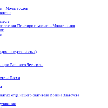
ми - Молитвослов
твослов
вместе
ри чтении Псалтири и молитв - Молитвослов
ами
ми
одом на русский язык)
опарю Великого Четвертка
вятой Пасхи
на
вятых отца нашего святителя Иоанна Златоуста
аучивания