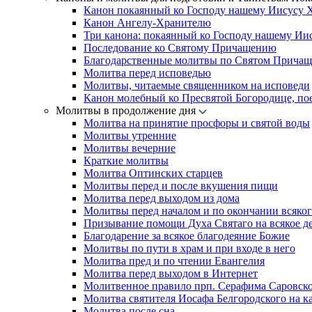
Канон покаянный ко Господу нашему Иисусу 
Канон Ангелу-Хранителю
Три канона: покаянный ко Господу нашему Ии
Последование ко Святому Причащению
Благодарственные молитвы по Святом Прича
Молитва перед исповедью
Молитвы, читаемые священником на исповеди
Канон молебный ко Пресвятой Богородице, по
Молитвы в продолжение дня
Молитва на принятие просфоры и святой воды
Молитвы утренние
Молитвы вечерние
Краткие молитвы
Молитва Оптинских старцев
Молитвы перед и после вкушения пищи
Молитва перед выходом из дома
Молитвы перед началом и по окончании всяког
Призывание помощи Духа Святаго на всякое д
Благодарение за всякое благодеяние Божие
Молитвы по пути в храм и при входе в него
Молитва пред и по чтении Евангелия
Молитва перед выходом в Интернет
Молитвенное правило прп. Серафима Саровск
Молитва святителя Иосафа Белгородского на к
Молитва после сна