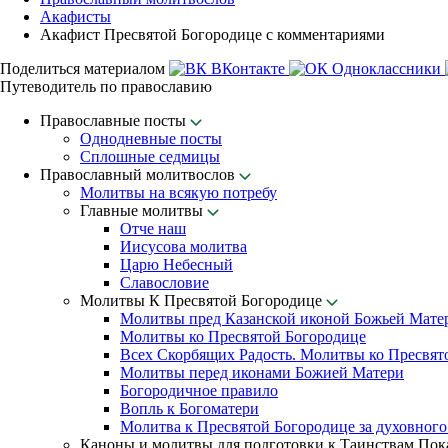
Акафисты
Акафист Пресвятой Богородице с комментариями
Поделиться материалом
ВКонтакте
Одноклассники
Путеводитель по православию
Православные посты
Однодневные посты
Сплошные седмицы
Православный молитвослов
Молитвы на всякую потребу
Главные молитвы
Отче наш
Иисусова молитва
Царю Небесный
Славословие
Молитвы К Пресвятой Богородице
Молитвы пред Казанской иконой Божьей Мате
Молитвы ко Пресвятой Богородице
Всех Скорбящих Радость. Молитвы ко Пресвят
Молитвы перед иконами Божией Матери
Богородичное правило
Вопль к Богоматери
Молитва к Пресвятой Богородице за духовного
Каноны и молитвы для подготовки к Таинствам По