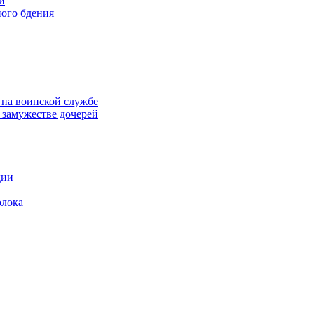
и
ого бдения
 на воинской службе
замужестве дочерей
дии
олока