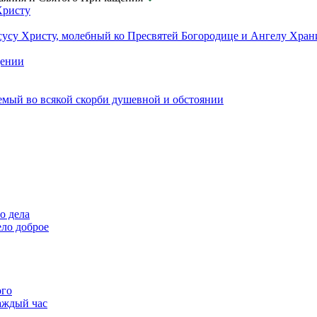
Христу
сусу Христу, молебный ко Пресвятей Богородице и Ангелу Хра
щении
емый во всякой скорби душевной и обстоянии
о дела
ело доброе
ого
аждый час