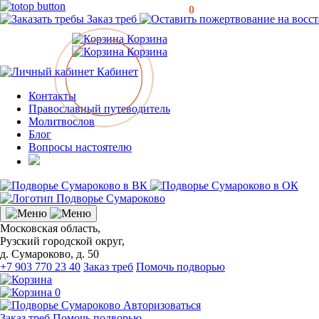
0
Заказ треб
Корзина
Корзина
Кабинет
Контакты
Православный путеводитель
Молитвослов
Блог
Вопросы настоятелю
Московская область,
Рузский городской округ,
д. Сумароково, д. 50
+7 903 770 23 40
Заказ треб
Помочь подворью
0
Авторизоваться
Заказ треб
Помочь подворью