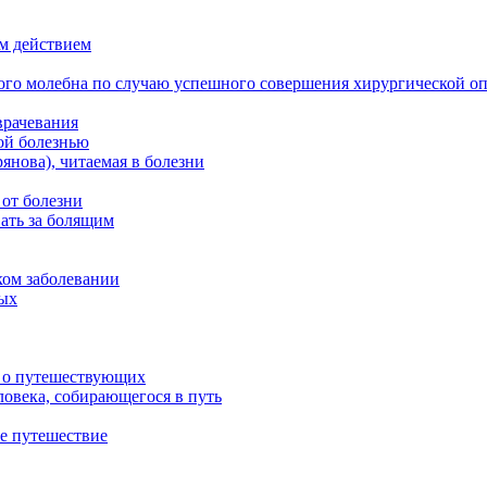
м действием
ого молебна по случаю успешного совершения хирургической о
врачевания
ой болезнью
нова), читаемая в болезни
 от болезни
ать за болящим
ком заболевании
ных
м о путешествующих
овека, собирающегося в путь
е путешествие