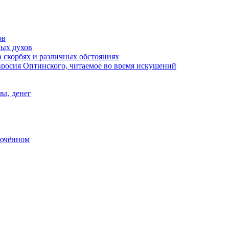
ов
лых духов
 скорбях и различных обстояниях
росия Оптинского, читаемое во время искушений
ва, денег
лючённом