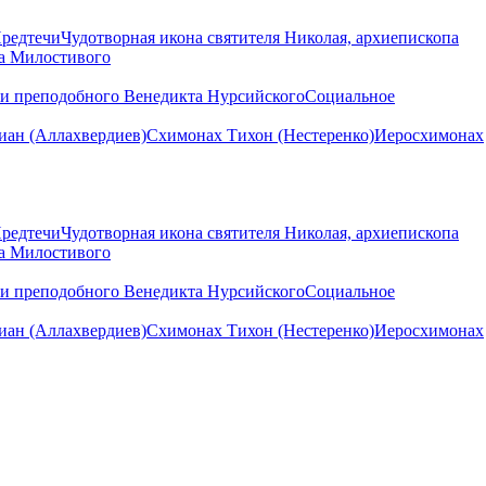
Предтечи
Чудотворная икона святителя Николая, архиепископа
на Милостивого
ни преподобного Венедикта Нурсийского
Социальное
ан (Аллахвердиев)
Схимонах Тихон (Нестеренко)
Иеросхимонах
Предтечи
Чудотворная икона святителя Николая, архиепископа
на Милостивого
ни преподобного Венедикта Нурсийского
Социальное
ан (Аллахвердиев)
Схимонах Тихон (Нестеренко)
Иеросхимонах