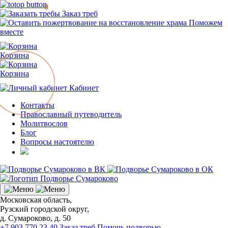
0
Заказ треб
Поможем
вместе
Корзина
Корзина
Кабинет
Контакты
Православный путеводитель
Молитвослов
Блог
Вопросы настоятелю
Московская область,
Рузский городской округ,
д. Сумароково, д. 50
+7 903 770 23 40
Заказ треб
Помочь подворью