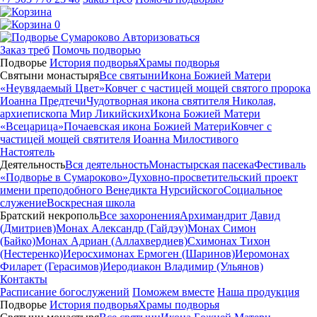
0
Авторизоваться
Заказ треб
Помочь подворью
Подворье
История подворья
Храмы подворья
Святыни монастыря
Все святыни
Икона Божией Матери
«Неувядаемый Цвет»
Ковчег с частицей мощей святого пророка
Иоанна Предтечи
Чудотворная икона святителя Николая,
архиепископа Мир Ликийских
Икона Божией Матери
«Всецарица»
Почаевская икона Божией Матери
Ковчег с
частицей мощей святителя Иоанна Милостивого
Настоятель
Деятельность
Вся деятельность
Монастырская пасека
Фестиваль
«Подворье в Сумароково»
Духовно-просветительский проект
имени преподобного Венедикта Нурсийского
Социальное
служение
Воскресная школа
Братский некрополь
Все захоронения
Архимандрит Давид
(Дмитриев)
Монах Александр (Гайдэу)
Монах Симон
(Байко)
Монах Адриан (Аллахвердиев)
Схимонах Тихон
(Нестеренко)
Иеросхимонах Ермоген (Шаринов)
Иеромонах
Филарет (Герасимов)
Иеродиакон Владимир (Ульянов)
Контакты
Расписание богослужений
Поможем вместе
Наша продукция
Подворье
История подворья
Храмы подворья