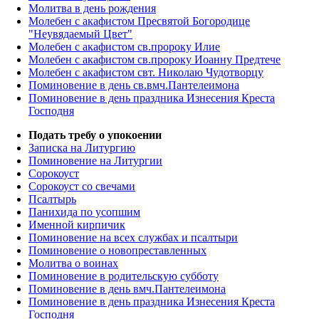
Молитва в день рождения
Молебен с акафистом Пресвятой Богородице
"Неувядаемый Цвет"
Молебен с акафистом св.пророку Илие
Молебен с акафистом св.пророку Иоанну Предтече
Молебен с акафистом свт. Николаю Чудотворцу
Поминовение в день св.вмч.Пантелеимона
Поминовение в день праздника Изнесения Креста
Господня
Подать требу о упокоении
Записка на Литургию
Поминовение на Литургии
Сорокоуст
Сорокоуст со свечами
Псалтырь
Панихида по усопшим
Именной кирпичик
Поминовение на всех службах и псалтыри
Поминовение о новопреставленных
Молитва о воинах
Поминовение в родительскую субботу
Поминовение в день вмч.Пантелеимона
Поминовение в день праздника Изнесения Креста
Господня