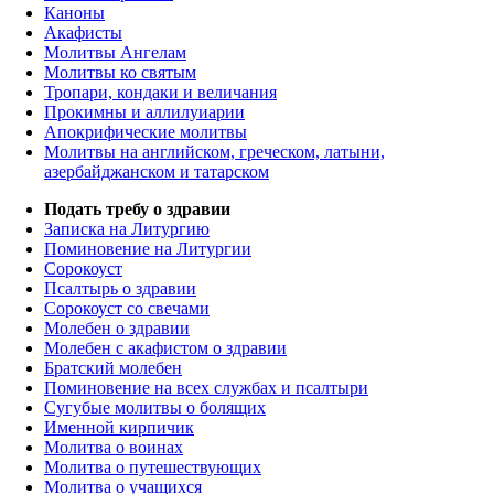
Каноны
Акафисты
Молитвы Ангелам
Молитвы ко святым
Тропари, кондаки и величания
Прокимны и аллилуиарии
Апокрифические молитвы
Молитвы на английском, греческом, латыни,
азербайджанском и татарском
Подать требу о здравии
Записка на Литургию
Поминовение на Литургии
Сорокоуст
Псалтырь о здравии
Сорокоуст со свечами
Молебен о здравии
Молебен с акафистом о здравии
Братский молебен
Поминовение на всех службах и псалтыри
Сугубые молитвы о болящих
Именной кирпичик
Молитва о воинах
Молитва о путешествующих
Молитва о учащихся