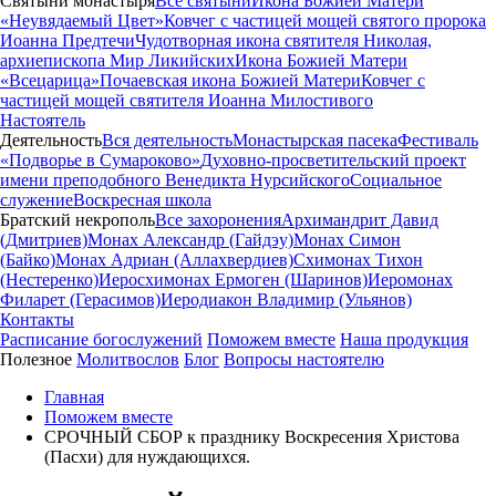
Святыни монастыря
Все святыни
Икона Божией Матери
«Неувядаемый Цвет»
Ковчег с частицей мощей святого пророка
Иоанна Предтечи
Чудотворная икона святителя Николая,
архиепископа Мир Ликийских
Икона Божией Матери
«Всецарица»
Почаевская икона Божией Матери
Ковчег с
частицей мощей святителя Иоанна Милостивого
Настоятель
Деятельность
Вся деятельность
Монастырская пасека
Фестиваль
«Подворье в Сумароково»
Духовно-просветительский проект
имени преподобного Венедикта Нурсийского
Социальное
служение
Воскресная школа
Братский некрополь
Все захоронения
Архимандрит Давид
(Дмитриев)
Монах Александр (Гайдэу)
Монах Симон
(Байко)
Монах Адриан (Аллахвердиев)
Схимонах Тихон
(Нестеренко)
Иеросхимонах Ермоген (Шаринов)
Иеромонах
Филарет (Герасимов)
Иеродиакон Владимир (Ульянов)
Контакты
Расписание богослужений
Поможем вместе
Наша продукция
Полезное
Молитвослов
Блог
Вопросы настоятелю
Главная
Поможем вместе
СРОЧНЫЙ СБОР к празднику Воскресения Христова
(Пасхи) для нуждающихся.