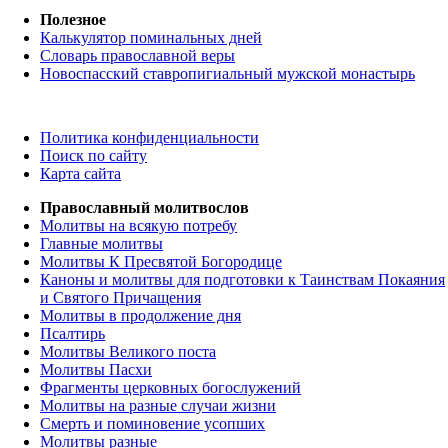
Полезное
Калькулятор поминальных дней
Словарь православной веры
Новоспасский ставропигиальный мужской монастырь
Политика конфиденциальности
Поиск по сайту
Карта сайта
Православный молитвослов
Молитвы на всякую потребу
Главные молитвы
Молитвы К Пресвятой Богородице
Каноны и молитвы для подготовки к Таинствам Покаяния
и Святого Причащения
Молитвы в продолжение дня
Псалтирь
Молитвы Великого поста
Молитвы Пасхи
Фрагменты церковных богослужений
Молитвы на разные случаи жизни
Смерть и поминовение усопших
Молитвы разные