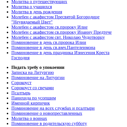
Молитва о путешествующих
Молитва о учащихся
Молитва в день рождения
Молебен с акафистом Пресвятой Богородице
"Неувядаемый Цвет"
Молебен с акафистом св.пророку Илие
Молебен с акафистом св.пророку Иоанну Предтече
Молебен с акафистом свт. Николаю Чудотворцу
Поминовение в день св.пророка Илии
Поминовение в день св.вмч.Пантелеимона
Поминовение в день праздника Изнесения Креста
Господня
Подать требу о упокоении
Записка на Литургию
Поминовение на Литургии
Сорокоуст
Сорокоуст со свечами
Псалтырь
Панихида по усопшим
Именной кирпичик
Поминовение на всех службах и псалтыри
Поминовение о новопреставленных
Молитва о воинах
Поминовение в родительскую субботу