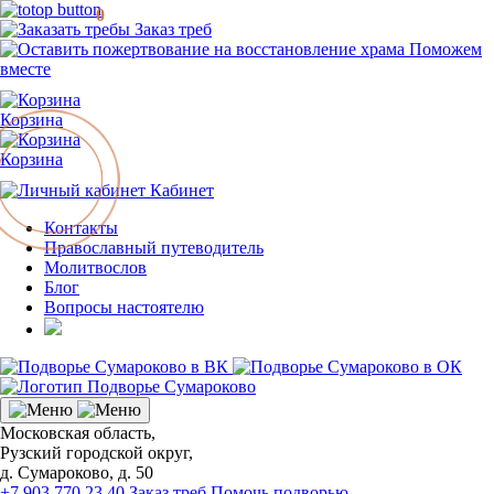
0
Заказ треб
Поможем
вместе
Корзина
Корзина
Кабинет
Контакты
Православный путеводитель
Молитвослов
Блог
Вопросы настоятелю
Московская область,
Рузский городской округ,
д. Сумароково, д. 50
+7 903 770 23 40
Заказ треб
Помочь подворью