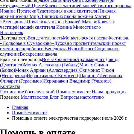
Святыни монастыря
Все святыни
Икона Божией Матери
«Неувядаемый Цвет»
Ковчег с частицей мощей святого пророка
Иоанна Предтечи
Чудотворная икона святителя Николая,
архиепископа Мир Ликийских
Икона Божией Матери
«Всецарица»
Почаевская икона Божией Матери
Ковчег с
частицей мощей святителя Иоанна Милостивого
Настоятель
Деятельность
Вся деятельность
Монастырская пасека
Фестиваль
«Подворье в Сумароково»
Духовно-просветительский проект
имени преподобного Венедикта Нурсийского
Социальное
служение
Воскресная школа
Братский некрополь
Все захоронения
Архимандрит Давид
(Дмитриев)
Монах Александр (Гайдэу)
Монах Симон
(Байко)
Монах Адриан (Аллахвердиев)
Схимонах Тихон
(Нестеренко)
Иеросхимонах Ермоген (Шаринов)
Иеромонах
Филарет (Герасимов)
Иеродиакон Владимир (Ульянов)
Контакты
Расписание богослужений
Поможем вместе
Наша продукция
Полезное
Молитвослов
Блог
Вопросы настоятелю
Главная
Поможем вместе
Помощь в оплате электричества подворью: июль 2026 г.
Помощь в оплате