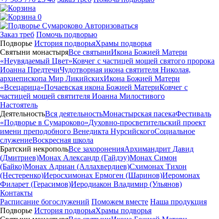
0
Авторизоваться
Заказ треб
Помочь подворью
Подворье
История подворья
Храмы подворья
Святыни монастыря
Все святыни
Икона Божией Матери
«Неувядаемый Цвет»
Ковчег с частицей мощей святого пророка
Иоанна Предтечи
Чудотворная икона святителя Николая,
архиепископа Мир Ликийских
Икона Божией Матери
«Всецарица»
Почаевская икона Божией Матери
Ковчег с
частицей мощей святителя Иоанна Милостивого
Настоятель
Деятельность
Вся деятельность
Монастырская пасека
Фестиваль
«Подворье в Сумароково»
Духовно-просветительский проект
имени преподобного Венедикта Нурсийского
Социальное
служение
Воскресная школа
Братский некрополь
Все захоронения
Архимандрит Давид
(Дмитриев)
Монах Александр (Гайдэу)
Монах Симон
(Байко)
Монах Адриан (Аллахвердиев)
Схимонах Тихон
(Нестеренко)
Иеросхимонах Ермоген (Шаринов)
Иеромонах
Филарет (Герасимов)
Иеродиакон Владимир (Ульянов)
Контакты
Расписание богослужений
Поможем вместе
Наша продукция
Подворье
История подворья
Храмы подворья