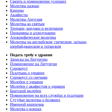
Смерть и поминовение усопших
Молитвы разные
Каноны
Акафисты
Молитвы Ангелам
Молитвы ко святым
Тропари, кондаки и величания
Прокимны и аллилуиарии
Апокрифические молитвы
Молитвы на английском, греческом, латыни,
азербайджанском и татарском
Подать требу о здравии
Записка на Литургию
Поминовение на Литургии
Сорокоуст
Псалтырь о здравии
Сорокоуст со свечами
Молебен о здравии
Молебен с акафистом о здравии
Братский молебен
Поминовение на всех службах и псалтыри
Сугубые молитвы о болящих
Именной кирпичик
Молитва о воинах