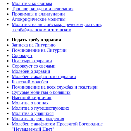
Молитвы ко святым
Тропари, кондаки и величания
Прокимны и аллилуиарии
Апокрифические молитвы
Молитвы на английском, греческом, латыни,
азербайджанском и татарском
Подать требу о здравии
Записка на Литургию
Поминовение на Литургии
Сорокоуст
Псалтырь о здравии
Сорокоуст со свечами
Молебен о здравии
Молебен с акафистом о здравии
Братский молебен
Поминовение на всех службах и псалтыри
Сугубые молитвы о болящих
Именной кирпичик
Молитва о воинах
Молитва о путешествующих
Молитва о учащихся
Молитва в день рождения
Молебен с акафистом Пресвятой Богородице
"Неувядаемый Цвет"