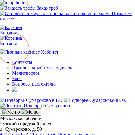
0
Заказ треб
Поможем
вместе
Корзина
Корзина
Кабинет
Контакты
Православный путеводитель
Молитвослов
Блог
Вопросы настоятелю
Московская область,
Рузский городской округ,
д. Сумароково, д. 50
+7 903 770 23 40
Заказ треб
Помочь подворью