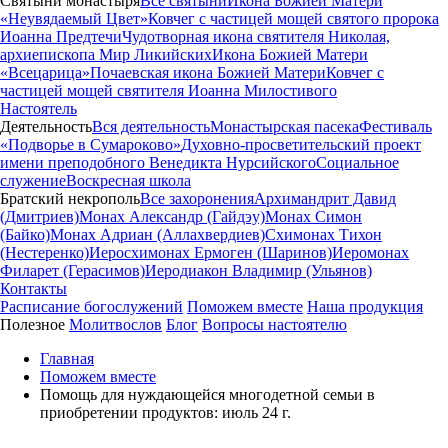
Святыни монастыря
Все святыни
Икона Божией Матери
«Неувядаемый Цвет»
Ковчег с частицей мощей святого пророка
Иоанна Предтечи
Чудотворная икона святителя Николая,
архиепископа Мир Ликийских
Икона Божией Матери
«Всецарица»
Почаевская икона Божией Матери
Ковчег с
частицей мощей святителя Иоанна Милостивого
Настоятель
Деятельность
Вся деятельность
Монастырская пасека
Фестиваль
«Подворье в Сумароково»
Духовно-просветительский проект
имени преподобного Венедикта Нурсийского
Социальное
служение
Воскресная школа
Братский некрополь
Все захоронения
Архимандрит Давид
(Дмитриев)
Монах Александр (Гайдэу)
Монах Симон
(Байко)
Монах Адриан (Аллахвердиев)
Схимонах Тихон
(Нестеренко)
Иеросхимонах Ермоген (Шаринов)
Иеромонах
Филарет (Герасимов)
Иеродиакон Владимир (Ульянов)
Контакты
Расписание богослужений
Поможем вместе
Наша продукция
Полезное
Молитвослов
Блог
Вопросы настоятелю
Главная
Поможем вместе
Помощь для нуждающейся многодетной семьи в
приобретении продуктов: июль 24 г.