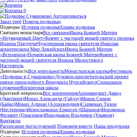
0
Авторизоваться
Заказ треб
Помочь подворью
Подворье
История подворья
Храмы подворья
Святыни монастыря
Все святыни
Икона Божией Матери
«Неувядаемый Цвет»
Ковчег с частицей мощей святого пророка
Иоанна Предтечи
Чудотворная икона святителя Николая,
архиепископа Мир Ликийских
Икона Божией Матери
«Всецарица»
Почаевская икона Божией Матери
Ковчег с
частицей мощей святителя Иоанна Милостивого
Настоятель
Деятельность
Вся деятельность
Монастырская пасека
Фестиваль
«Подворье в Сумароково»
Духовно-просветительский проект
имени преподобного Венедикта Нурсийского
Социальное
служение
Воскресная школа
Братский некрополь
Все захоронения
Архимандрит Давид
(Дмитриев)
Монах Александр (Гайдэу)
Монах Симон
(Байко)
Монах Адриан (Аллахвердиев)
Схимонах Тихон
(Нестеренко)
Иеросхимонах Ермоген (Шаринов)
Иеромонах
Филарет (Герасимов)
Иеродиакон Владимир (Ульянов)
Контакты
Расписание богослужений
Поможем вместе
Наша продукция
Подворье
История подворья
Храмы подворья