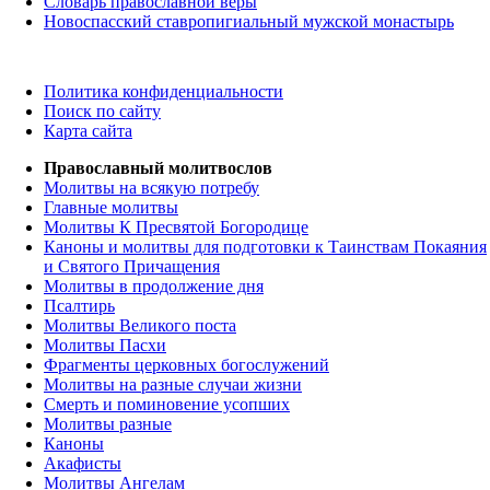
Словарь православной веры
Новоспасский ставропигиальный мужской монастырь
Политика конфиденциальности
Поиск по сайту
Карта сайта
Православный молитвослов
Молитвы на всякую потребу
Главные молитвы
Молитвы К Пресвятой Богородице
Каноны и молитвы для подготовки к Таинствам Покаяния
и Святого Причащения
Молитвы в продолжение дня
Псалтирь
Молитвы Великого поста
Молитвы Пасхи
Фрагменты церковных богослужений
Молитвы на разные случаи жизни
Смерть и поминовение усопших
Молитвы разные
Каноны
Акафисты
Молитвы Ангелам