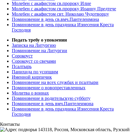
Молебен с акафистом св.пророку Илие
Молебен с акафистом св.пророку Иоанну Предтече
Молебен с акафистом свт. Николаю Чудотворцу
Поминовение в день св.вмч.Пантелеимона
Поминовение в день праздника Изнесения Креста
Господня
Подать требу о упокоении
Записка на Литургию
Поминовение на Литургии
Сорокоуст
Сорокоуст со свечами
Псалтырь
Панихида по усопшим
Именной кирпичик
Поминовение на всех службах и псалтыри
Поминовение о новопреставленных
Молитва о воинах
Поминовение в родительскую субботу
Поминовение в день вмч.Пантелеимона
Поминовение в день праздника Изнесения Креста
Господня
Контакты
143118, Россия, Московская область, Рузский