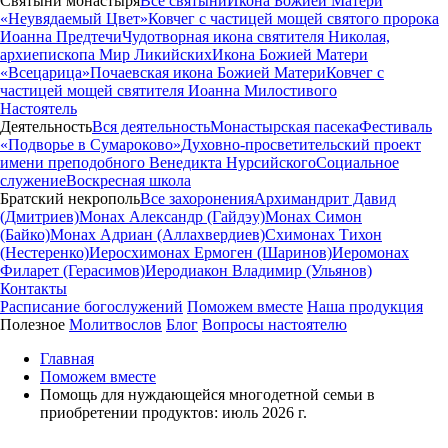
Святыни монастыря
Все святыни
Икона Божией Матери
«Неувядаемый Цвет»
Ковчег с частицей мощей святого пророка
Иоанна Предтечи
Чудотворная икона святителя Николая,
архиепископа Мир Ликийских
Икона Божией Матери
«Всецарица»
Почаевская икона Божией Матери
Ковчег с
частицей мощей святителя Иоанна Милостивого
Настоятель
Деятельность
Вся деятельность
Монастырская пасека
Фестиваль
«Подворье в Сумароково»
Духовно-просветительский проект
имени преподобного Венедикта Нурсийского
Социальное
служение
Воскресная школа
Братский некрополь
Все захоронения
Архимандрит Давид
(Дмитриев)
Монах Александр (Гайдэу)
Монах Симон
(Байко)
Монах Адриан (Аллахвердиев)
Схимонах Тихон
(Нестеренко)
Иеросхимонах Ермоген (Шаринов)
Иеромонах
Филарет (Герасимов)
Иеродиакон Владимир (Ульянов)
Контакты
Расписание богослужений
Поможем вместе
Наша продукция
Полезное
Молитвослов
Блог
Вопросы настоятелю
Главная
Поможем вместе
Помощь для нуждающейся многодетной семьи в
приобретении продуктов: июль 2026 г.