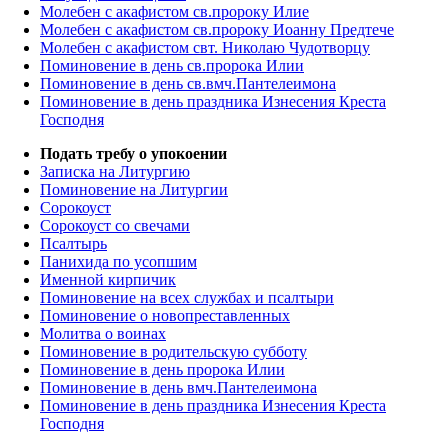
Молебен с акафистом св.пророку Илие
Молебен с акафистом св.пророку Иоанну Предтече
Молебен с акафистом свт. Николаю Чудотворцу
Поминовение в день св.пророка Илии
Поминовение в день св.вмч.Пантелеимона
Поминовение в день праздника Изнесения Креста
Господня
Подать требу о упокоении
Записка на Литургию
Поминовение на Литургии
Сорокоуст
Сорокоуст со свечами
Псалтырь
Панихида по усопшим
Именной кирпичик
Поминовение на всех службах и псалтыри
Поминовение о новопреставленных
Молитва о воинах
Поминовение в родительскую субботу
Поминовение в день пророка Илии
Поминовение в день вмч.Пантелеимона
Поминовение в день праздника Изнесения Креста
Господня