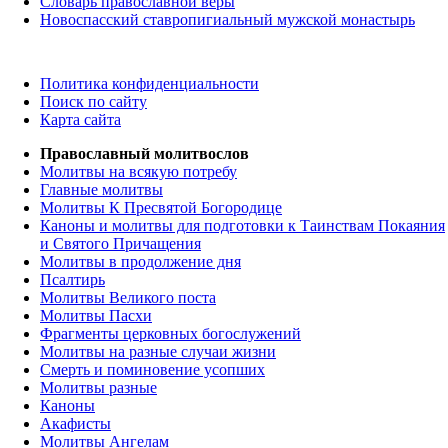
Словарь православной веры
Новоспасский ставропигиальный мужской монастырь
Политика конфиденциальности
Поиск по сайту
Карта сайта
Православный молитвослов
Молитвы на всякую потребу
Главные молитвы
Молитвы К Пресвятой Богородице
Каноны и молитвы для подготовки к Таинствам Покаяния
и Святого Причащения
Молитвы в продолжение дня
Псалтирь
Молитвы Великого поста
Молитвы Пасхи
Фрагменты церковных богослужений
Молитвы на разные случаи жизни
Смерть и поминовение усопших
Молитвы разные
Каноны
Акафисты
Молитвы Ангелам