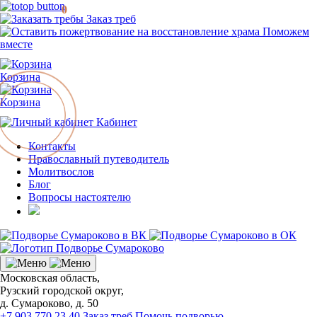
0
Заказ треб
Поможем
вместе
Корзина
Корзина
Кабинет
Контакты
Православный путеводитель
Молитвослов
Блог
Вопросы настоятелю
Московская область,
Рузский городской округ,
д. Сумароково, д. 50
+7 903 770 23 40
Заказ треб
Помочь подворью