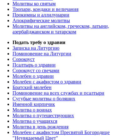
Молитвы ко святым
Тропари, кондаки и величания
Прокимны и аллилуиарии
Апокрифические молитвы
Молитвы на английском, греческом, латыни,
азербайджанском и татарском
Подать требу о здравии
Записка на Литургию
Поминовение на Литургии
Сорокоуст
Псалтырь о здравии
Сорокоуст со свечами
Молебен о здравии
Молебен с акафистом о здравии
Братский молебен
Поминовение на всех службах и псалтыри
Сугубые молитвы о болящих
Именной кирпичик
Молитва о воинах
Молитва о путешествующих
Молитва о учащихся
Молитва в день рождения
Молебен с акафистом Пресвятой Богородице
"Неувядаемый Цвет"