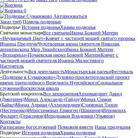
0
Авторизоваться
Заказ треб
Помочь подворью
Подворье
История подворья
Храмы подворья
Святыни монастыря
Все святыни
Икона Божией Матери
«Неувядаемый Цвет»
Ковчег с частицей мощей святого пророка
Иоанна Предтечи
Чудотворная икона святителя Николая,
архиепископа Мир Ликийских
Икона Божией Матери
«Всецарица»
Почаевская икона Божией Матери
Ковчег с
частицей мощей святителя Иоанна Милостивого
Настоятель
Деятельность
Вся деятельность
Монастырская пасека
Фестиваль
«Подворье в Сумароково»
Духовно-просветительский проект
имени преподобного Венедикта Нурсийского
Социальное
служение
Воскресная школа
Братский некрополь
Все захоронения
Архимандрит Давид
(Дмитриев)
Монах Александр (Гайдэу)
Монах Симон
(Байко)
Монах Адриан (Аллахвердиев)
Схимонах Тихон
(Нестеренко)
Иеросхимонах Ермоген (Шаринов)
Иеромонах
Филарет (Герасимов)
Иеродиакон Владимир (Ульянов)
Контакты
Расписание богослужений
Поможем вместе
Наша продукция
Подворье
История подворья
Храмы подворья